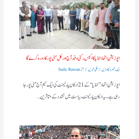
اپوزیشن اتحاد انڈیا کا اکیس رکنی وفد آج اور کل منی پور کا دورہ کرے گا
/
/ از
ایک تبصرہ چھوڑیں
ملکی خبریں
Saile Rawan
اپوزیشن اتحاد ’’ انڈیا‘‘ کے 21 ارکان پارلیمنٹ کی ایک ٹیم آج منی پور جا
رہی ہے۔ یہ ارکان پارلیمنٹ ریاست میں تشدد کے متاثرین…