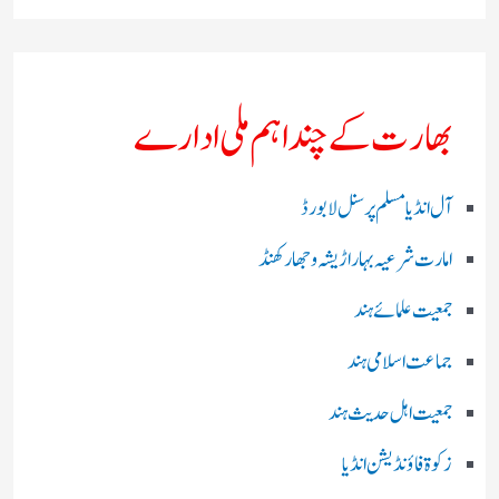
بھارت کے چند اہم ملی ادارے
آل انڈیا مسلم پرسنل لا بورڈ
امارت شرعیہ بہار اڑیشہ و جھارکھنڈ
جمعیت علمائے ہند
جماعت اسلامی ہند
جمعیت اہل حدیث ہند
زکوۃ فاؤنڈیشن انڈیا