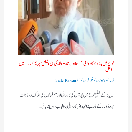
نوح میں بلڈوزر کاروائی کے خلاف جمعیۃ علماء کی نئی پٹیشن سپریم کورٹ میں
داخل
/
/ از
ایک تبصرہ چھوڑیں
ملکی خبریں
Saile Rawan
ہریانہ کے ضلع نوح میں پولیس کی کاروائی اور مسلمانوں کی املاک و مکانات
پر بلڈوزر کے ذریعے انہدامی کاروائی پر پنجاب و ہریانہ ہائی…