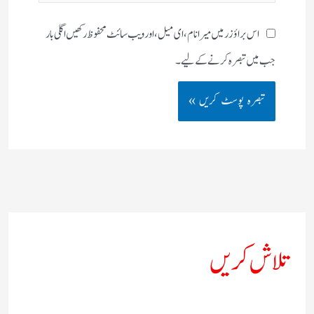
اس براؤزر میں میرا نام، ای میل، اور ویب سائٹ محفوظ رکھیں اگلی بار
جب میں تبصرہ کرنے کےلیے۔
تلاش کریں