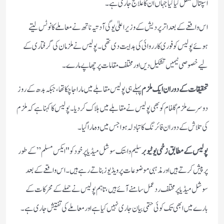
اسپتال منتقل کیا گیا جہاں ان کا علاج جاری ہے۔
اس واقعے کے بعد اتر پردیش کے وزیر اعلیٰ یوگی آدتیہ ناتھ نے معاملے کا نوٹس لیتے
ہوئے پولیس کو فوری کارروائی کی ہدایت دی تھی۔ پولیس نے ملزمان کی گرفتاری کے
لیے خصوصی ٹیمیں تشکیل دیں اور مختلف مقامات پر چھاپے مارے۔
تحقیقات کے دوران ایک ملزم
پہلے ہی پولیس مقابلے میں مارا جا چکا تھا، جبکہ بدھ کے روز
دوسرے ملزم گلفام کو بھی پولیس نے مقابلے میں ہلاک کر دیا۔ پولیس کا کہنا ہے کہ ملزم
کی تلاش کے دوران فائرنگ کا تبادلہ ہوا جس میں وہ مارا گیا۔
پولیس کے مطابق زخمی یوٹیوبر
سلیم واستک سوشل میڈیا پر خود کو "ایکس مسلم” کے طور
پر پیش کرتے ہیں اور مذہبی موضوعات پر ویڈیوز بناتے رہے ہیں۔ اس واقعے کے بعد
سوشل میڈیا پر مختلف ردعمل سامنے آئے ہیں، تاہم پولیس نے حملے کے محرکات کے
بارے میں ابھی تک کوئی حتمی بیان جاری نہیں کیا ہے اور معاملے کی تفتیش جاری ہے۔