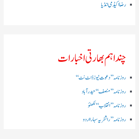
رضا اکیڈمی انڈیا
چند اہم بھارتی اخبارات
روز نامہ ’’ دعوت نیوز ڈاٹ نٹ‘‘
روزنامہ ’’ منصف‘‘ حیدر آباد
روزنامہ ’’ انقلاب‘‘ لکھنؤ
روز نامہ ’’راشٹریہ سہارا اردو
روزنامہ ’’اخبارمشرق‘‘ کولکاتا