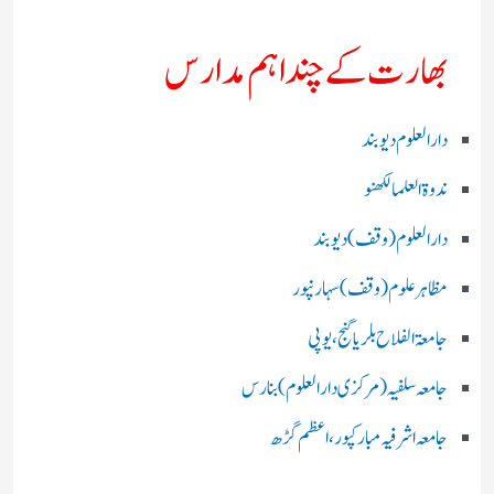
بھارت کے چند اہم مدارس
دارالعلوم دیوبند
ندوۃالعلما لکھنو
دارالعلوم (وقف)دیوبند
مظاہرعلوم (وقف)سہارنپور
جامعۃ الفلاح بلریاگنج،یوپی
جامعہ سلفیہ(مرکزی دارالعلوم )بنارس
جامعہ اشرفیہ مبارکپور،اعظم گڑھ