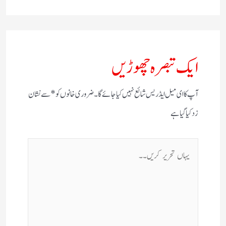
ایک تبصرہ چھوڑیں
آپ کا ای میل ایڈریس شائع نہیں کیا جائے گا۔
ضروری خانوں کو
*
سے نشان
زد کیا گیا ہے
یہاں
تحریر
کریں۔۔