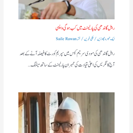
راہل گاندھی کی پارلیمنٹ میں کب ہوگی واپسی
/
/ از
ایک تبصرہ چھوڑیں
ملکی خبریں
Saile Rawan
راہل گاندھی کی مودی سرنیم کیس میں سپریم کورٹ کا فیصلہ آنے کے بعد
آج کانگریس کی اعلیٰ قیادت کی ممبران پارلیمنٹ کے ساتھ میٹنگ…