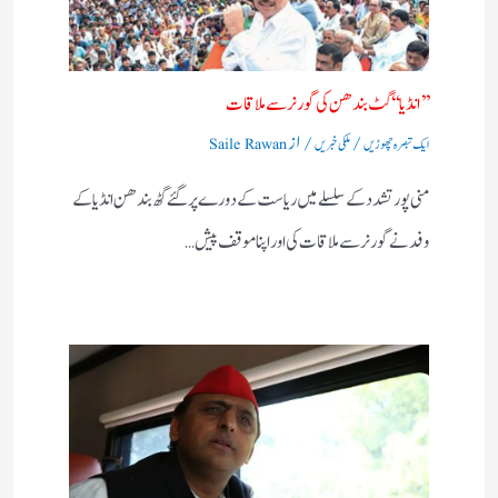
’’ انڈیا‘‘ گٹ بندھن کی گورنر سے ملاقات
/
/ از
ایک تبصرہ چھوڑیں
ملکی خبریں
Saile Rawan
منی پور تشدد کے سلسلے میں ریاست کے دورے پر گئے گٹھ بندھن انڈیا کے
وفد نے گورنر سے ملاقات کی اور اپنا موقف پیش…