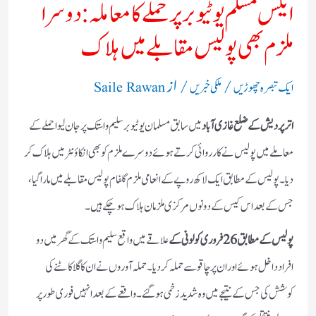
ایکس مسلم یوٹیوبر پر حملے کا معاملہ: دوسرا
ملزم بھی پولیس مقابلے میں ہلاک
/
/ از
ایک تبصرہ چھوڑیں
ملکی خبریں
Saile Rawan
اتر پردیش کے ضلع غازی آباد
میں سابق مسلمان یوٹیوبر سلیم واستک پر جان لیوا حملے کے
معاملے میں پولیس نے کارروائی کرتے ہوئے دوسرے ملزم کو بھی انکاؤنٹر میں ہلاک کر
دیا۔ پولیس کے مطابق ایک لاکھ روپے کے انعامی ملزم گلفام پولیس مقابلے میں مارا گیا،
جس کے بعد اس کیس کے دونوں مرکزی ملزمان ہلاک ہو چکے ہیں۔
پولیس کے مطابق 26 فروری کو لونی کے
علاقے میں واقع سلیم واستک کے گھر میں دو
افراد داخل ہوئے اور ان پر چاقو سے حملہ کر دیا۔ حملہ آوروں نے ان کا گلا کاٹنے کی
کوشش کی جس کے نتیجے میں وہ شدید زخمی ہو گئے۔ واقعے کے بعد انہیں فوری طور پر