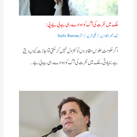
ملک میں نفرت کی آگ کو ہوا دے رہی ہے بی جے پی:
/
/ از
ایک تبصرہ چھوڑیں
ملکی خبریں
Saile Rawan
اگر حکومت جلوس مظاہروں کو کنٹرول نہیں کرسکتی تو اجازت کیوں دیتی
ہے:مایاوتی۔ ملک میں نفرت کی آگ کو ہوا دے رہی ہے بی جے…