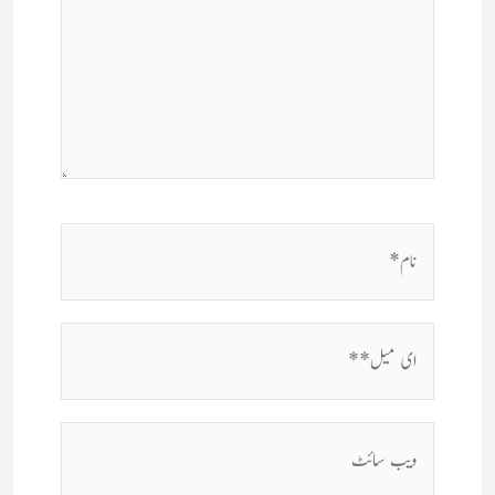
نام*
ای
میل**
ویب
سائٹ