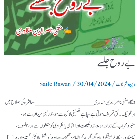
بے روح جلسے
/
30/04/2024
/
دین و شریعت
Saile Rawan
✍️ مفتی ناصرالدین مظاہری ___________________ معاشرہ کی اصلاح میں
ہر تحریک لائق تعریف ہوتی ہے، چاہے تصنیفی لائن سے ہو، تدریسی میدان سے ہو،
منبرومحراب کے ذریعہ ہو، وعظ ونصیحت اور اجتماعی یا انفرادی کوششوں سے ہو، جلسوں،
سیمیناروں، کارنر میٹنگوں اور گھر گھر جاکر افہام وتفہیم سے ہو ہر کوشش لائق تحسین اور ہر […]