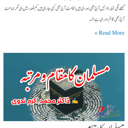
گھٹنے لگی جبکہ اذانیں آج بھی ہورہی ہیں اقامت آج بھی کہی جارہی ہیں کم تعدد میں ہی مگر جماعت
آج بھی قائم ہورہی ہے ائمہ
Read More »