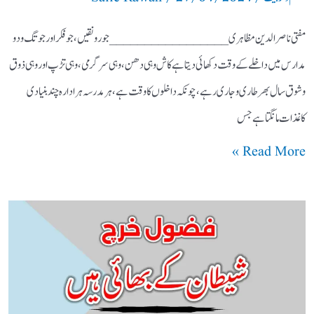
مفتی ناصر الدین مظاہری _________________ جو رونقیں، جو فکر اور جو تگ و دو
مدارس میں داخلے کے وقت دکھائی دیتا ہے کاش وہی دھن، وہی سرگرمی، وہی تڑپ اور وہی ذوق
و شوق سال بھر طاری و جاری رہے، چونکہ داخلوں کا وقت ہے، ہر مدرسہ ہر ادارہ چند بنیادی
کاغذات مانگتا ہے جس
Read More »