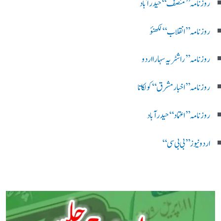
روزنامہ ’’ منصف‘‘ حیدر آباد
روزنامہ ’’ انقلاب‘‘ لکھنؤ
روز نامہ ’’راشٹریہ سہارا اردو
روزنامہ ’’اخبارمشرق‘‘ کولکاتا
روزنامہ ’’اعتماد‘‘ حیدرآباد
اردو نیوز ’’بی بی سی‘‘