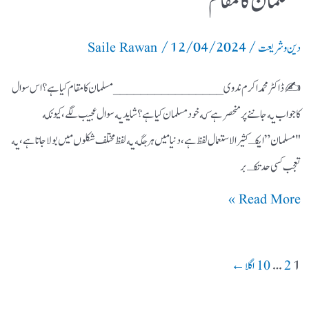
مسلمان كا مقام
/
12/04/2024
/
دین و شریعت
Saile Rawan
✍️ ڈاكٹر محمد اكرم ندوى ________________ مسلمان كا مقام كيا ہے؟ اس سوال
كا جواب يه جاننے پر منحصر ہے كه خود مسلمان كيا ہے؟ شايد يه سوال عجيب لگے، كيونكه
"مسلمان” ايكـ كثير الاستعمال لفظ ہے، دنيا ميں ہر جگه يه لفظ مختلف شكلوں ميں بولا جاتا ہے، يه
تعجب كسى حد تكـ بر
Read More »
…
1
2
10
اگلا
←