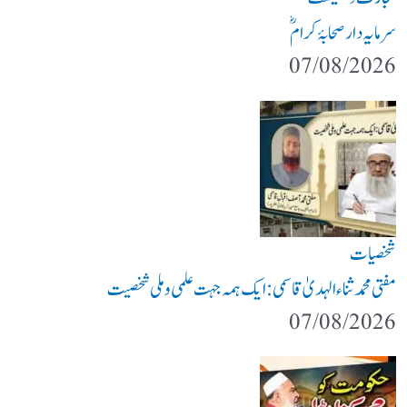
سرمایہ دار صحابۂ کرامؓ
07/08/2026
شخصیات
مفتی محمد ثناء الہدیٰ قاسمی: ایک ہمہ جہت علمی و ملی شخصیت
07/08/2026