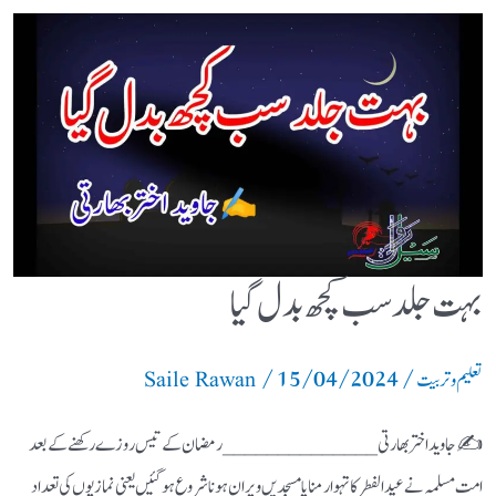
بہت جلد سب کچھ بدل گیا
/
15/04/2024
/
تعلیم و تربیت
Saile Rawan
✍️ جاوید اختر بھارتی ______________ رمضان کے تیس روزے رکھنے کے بعد
امت مسلمہ نے عید الفطر کا تہوار منایا مسجدیں ویران ہونا شروع ہوگئیں یعنی نمازیوں کی تعداد