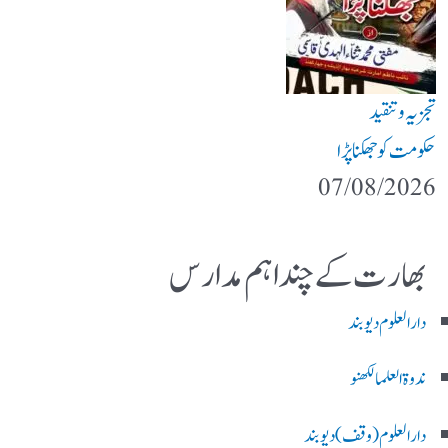
تجزیہ و تنقید
حکومت کو جھکنا پڑا
07/08/2026
بھارت کے چند اہم مدارس
دارالعلوم دیوبند
ندوۃالعلما لکھنو
دارالعلوم (وقف)دیوبند