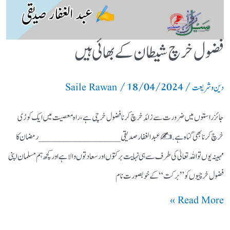
فضول خرچ شیطان کے بھائی ہیں
/
18/04/2024
/
دین و شریعت
Saile Rawan
جائز راستوں میں ضرورت سے زائد خرچ کرنا فضول خرچی ہے، راہ معصیت میں ایک کوڑی
خرچ کرنا بھی گناہ ہے. ✍️ عبد الغفار صدیقی ________________ رمضان کا
مہینہ یوں تو اللہ تعالیٰ کی طرف سے ہی نہایت برکتوں اور سعادتوں والا ہے اور کچھ ہم مسلمان اپنی
فضول خرچیوں کو ”برکت“ کے خوبصورت نام
Read More »