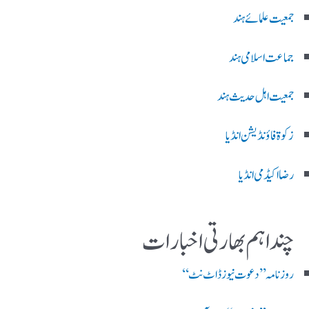
جمعیت علمائے ہند
جماعت اسلامی ہند
جمعیت اہل حدیث ہند
زکوۃ فاؤنڈیشن انڈیا
رضا اکیڈمی انڈیا
چند اہم بھارتی اخبارات
روز نامہ ’’ دعوت نیوز ڈاٹ نٹ‘‘