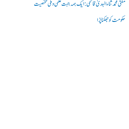
مفتی محمد ثناء الہدیٰ قاسمی: ایک ہمہ جہت علمی و ملی شخصیت
حکومت کو جھکنا پڑا