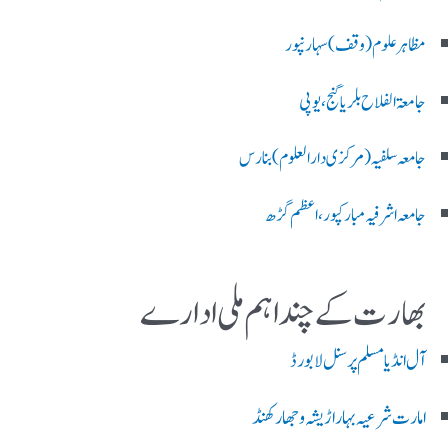
مظاہرعلوم (وقف)سہارنپور
جامعۃ الفلاح بلریاگنج،یوپی
جامعہ سلفیہ(مرکزی دارالعلوم )بنارس
جامعہ اشرفیہ مبارکپور،اعظم گڑھ
بھارت کے چند اہم ملی ادارے
آل انڈیا مسلم پرسنل لا بورڈ
امارت شرعیہ بہار اڑیشہ و جھارکھنڈ