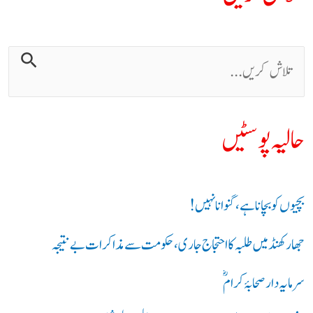
حالیہ پوسٹیں
بچیوں کو بچانا ہے، گنوانا نہیں!
جھارکھنڈ میں طلبہ کا احتجاج جاری، حکومت سے مذاکرات بے نتیجہ
سرمایہ دار صحابۂ کرامؓ