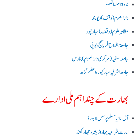
ندوۃالعلما لکھنو
دارالعلوم (وقف)دیوبند
مظاہرعلوم (وقف)سہارنپور
جامعۃ الفلاح بلریاگنج،یوپی
جامعہ سلفیہ(مرکزی دارالعلوم )بنارس
جامعہ اشرفیہ مبارکپور،اعظم گڑھ
بھارت کے چند اہم ملی ادارے
آل انڈیا مسلم پرسنل لا بورڈ
امارت شرعیہ بہار اڑیشہ و جھارکھنڈ