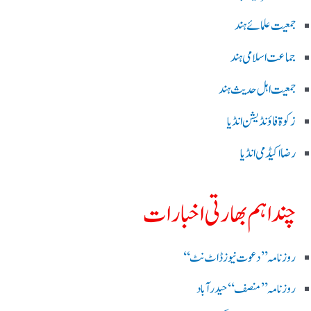
جمعیت علمائے ہند
جماعت اسلامی ہند
جمعیت اہل حدیث ہند
زکوۃ فاؤنڈیشن انڈیا
رضا اکیڈمی انڈیا
چند اہم بھارتی اخبارات
روز نامہ ’’ دعوت نیوز ڈاٹ نٹ‘‘
روزنامہ ’’ منصف‘‘ حیدر آباد