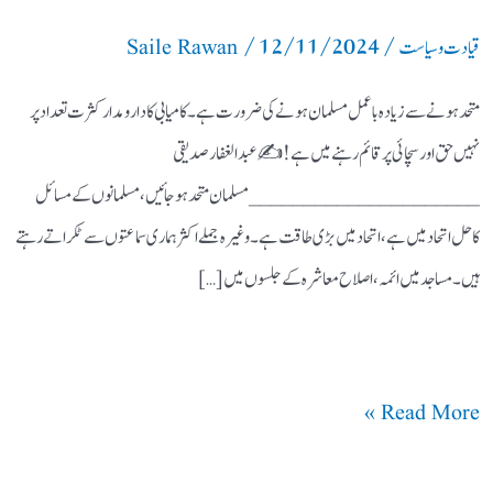
/
12/11/2024
/
قیادت وسیاست
Saile Rawan
متحد ہونے سے زیادہ باعمل مسلمان ہونے کی ضرورت ہے۔ کامیابی کا دارومدار کثرت تعداد پر
نہیں حق اور سچائی پر قائم رہنے میں ہے! ✍️ عبدالغفارصدیقی
_____________________ مسلمان متحد ہوجائیں، مسلمانوں کے مسائل
کاحل اتحاد میں ہے،اتحادمیں بڑی طاقت ہے۔وغیرہ جملے اکثر ہماری سماعتوں سے ٹکراتے رہتے
ہیں۔مساجد میں ائمہ،اصلاح معاشرہ کے جلسوں میں […]
Read More »