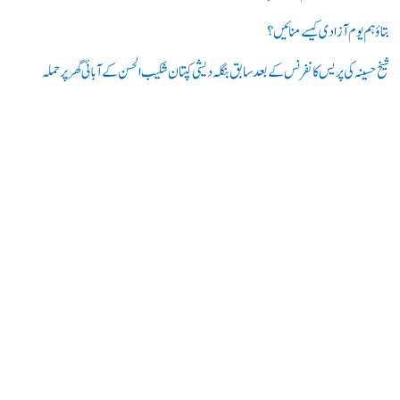
:
بتاؤ ہم یوم آزادی کیسے منائیں؟
شیخ حسینہ کی پریس کانفرنس کے بعد سابق بنگلہ دیشی کپتان شکیب الحسن کے آبائی گھر پر حملہ