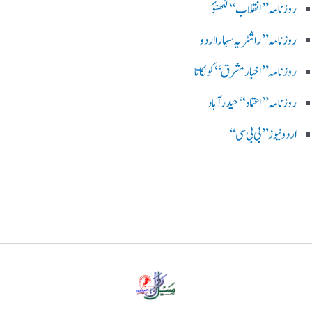
روزنامہ ’’ انقلاب‘‘ لکھنؤ
روز نامہ ’’راشٹریہ سہارا اردو
روزنامہ ’’اخبارمشرق‘‘ کولکاتا
روزنامہ ’’اعتماد‘‘ حیدرآباد
اردو نیوز ’’بی بی سی‘‘