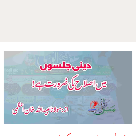
دینی
جلسوں
میں
اصلاح
کی
ضرورت
ہے!