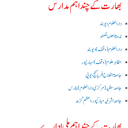
بھارت کے چند اہم مدارس
دارالعلوم دیوبند
ندوۃالعلما لکھنو
دارالعلوم (وقف)دیوبند
مظاہرعلوم (وقف)سہارنپور
جامعۃ الفلاح بلریاگنج،یوپی
جامعہ سلفیہ(مرکزی دارالعلوم )بنارس
جامعہ اشرفیہ مبارکپور،اعظم گڑھ
بھارت کے چند اہم ملی ادارے