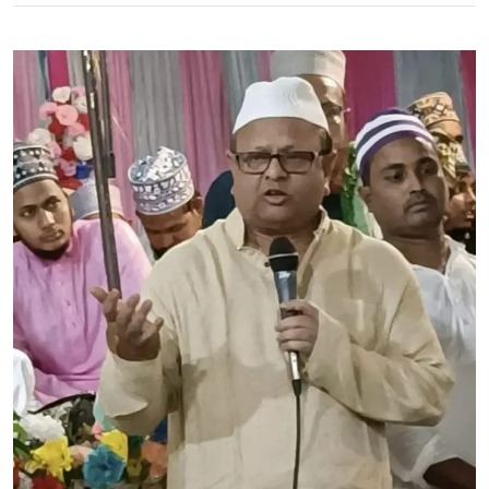
فضول
خرچی
روکیے،
اپنی
نسل
کو
تعلیم
دیجیے:
غلام
ربانی