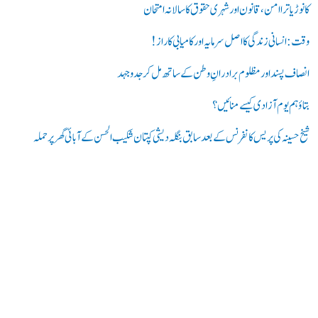
ر
کانوڑ یاترا امن،قانون اور شہری حقوق کا سالانہ امتحان
ی
وقت: انسانی زندگی کا اصل سرمایہ اور کامیابی کا راز !
ں
انصاف پسند اور مظلوم برادرانِ وطن کے ساتھ مل کر جدوجہد
:
بتاؤ ہم یوم آزادی کیسے منائیں؟
شیخ حسینہ کی پریس کانفرنس کے بعد سابق بنگلہ دیشی کپتان شکیب الحسن کے آبائی گھر پر حملہ