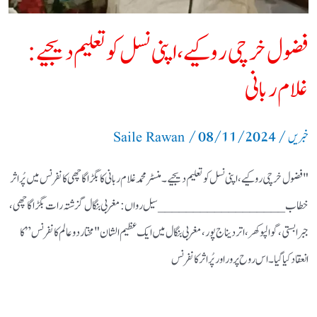
فضول خرچی روکیے، اپنی نسل کو تعلیم دیجیے:
غلام ربانی
/
08/11/2024
/
خبریں
Saile Rawan
"فضول خرچی روکیے، اپنی نسل کو تعلیم دیجیے۔ منسٹر محمد غلام ربانی کا بگڑا گاچھی کانفرنس میں پُر اثر
خطاب __________________ سیل رواں: مغربی بنگال گزشتہ رات بگڑا گاچھی،
جبرا بستی، گوالپوکھر، اتردیناج پور، مغربی بنگال میں ایک عظیم الشان "مختار دو عالم کانفرنس” کا
انعقاد کیا گیا۔ اس روح پرور اور پُر اثر کانفرنس