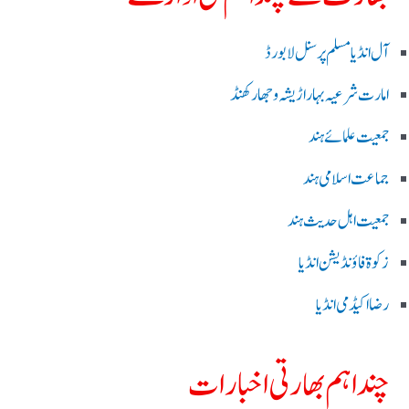
آل انڈیا مسلم پرسنل لا بورڈ
امارت شرعیہ بہار اڑیشہ و جھارکھنڈ
جمعیت علمائے ہند
جماعت اسلامی ہند
جمعیت اہل حدیث ہند
زکوۃ فاؤنڈیشن انڈیا
رضا اکیڈمی انڈیا
چند اہم بھارتی اخبارات