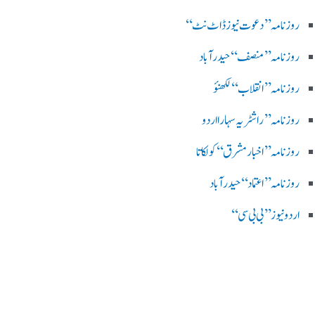
روز نامہ ’’ دعوت نیوز ڈاٹ نٹ‘‘
روزنامہ ’’ منصف‘‘ حیدر آباد
روزنامہ ’’ انقلاب‘‘ لکھنؤ
روز نامہ ’’راشٹریہ سہارا اردو
روزنامہ ’’اخبارمشرق‘‘ کولکاتا
روزنامہ ’’اعتماد‘‘ حیدرآباد
اردو نیوز ’’بی بی سی‘‘