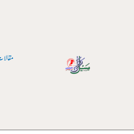
واد
ر
ائیں۔
مقالات