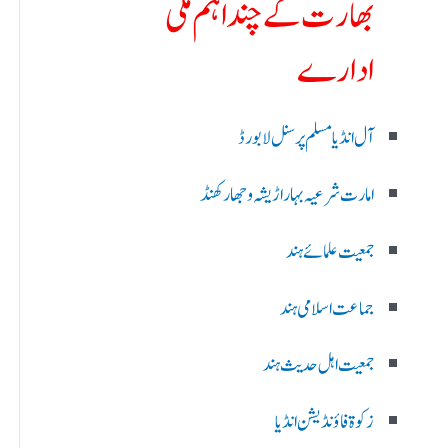
بھارت کے چند اہم ملی
ادارے
آل انڈیا مسلم پرسنل لا بورڈ
امارت شرعیہ بہار اڑیشہ و جھارکھنڈ
جمعیت علمائے ہند
جماعت اسلامی ہند
جمعیت اہل حدیث ہند
زکوۃ فاؤنڈیشن انڈیا