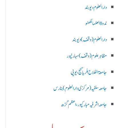
دارالعلوم دیوبند
ندوۃالعلما لکھنو
دارالعلوم (وقف)دیوبند
مظاہرعلوم (وقف)سہارنپور
جامعۃ الفلاح بلریاگنج،یوپی
جامعہ سلفیہ(مرکزی دارالعلوم )بنارس
جامعہ اشرفیہ مبارکپور،اعظم گڑھ