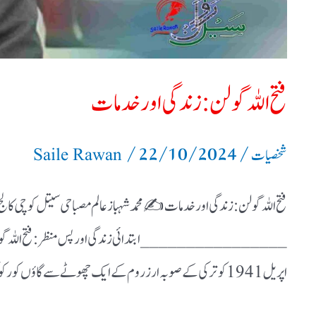
فتح اللہ گولن: زندگی اور خدمات
/
22/10/2024
/
شخصیات
Saile Rawan
فتح اللہ گولن: زندگی اور خدمات ✍️ محمد شہباز عالم مصباحی سیتل کوچی کالج
اپریل 1941 کو ترکی کے صوبہ ارزروم کے ایک چھوٹے سے گاؤں کورکوک میں […]