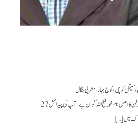
، سیتل کوچی، کوچ بہار، مغربی بنگال
________________ ابتدائی زندگی اور پس منظر: فتح اللہ گولن کا اصل نام محمد فتح اللہ گولن ہے۔ آپ کی پیدائش 27