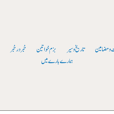
 و مضامین
تاریخ وسیر
بزم خواتین
خبر در خبر
و
ہمارے بارے میں