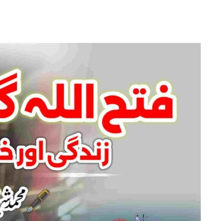
فتح
اللہ
گولن:
زندگی
اور
خدمات