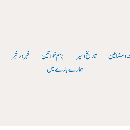
 و مضامین
تاریخ وسیر
بزم خواتین
خبر در خبر
و
ہمارے بارے میں