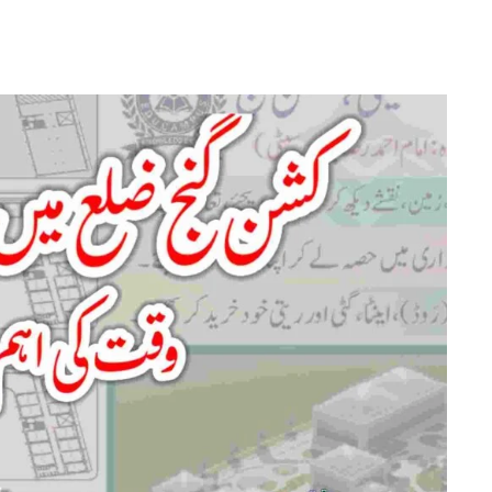
کشن
گنج
ضلع
میں
نالج
سٹی
کا
قیام: