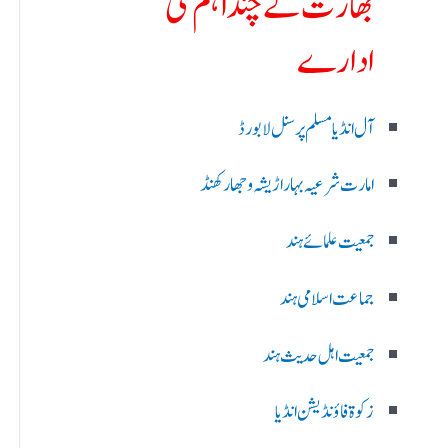
بھارت کے چند اہم ملی
ادارے
آل انڈیا مسلم پرسنل لا بورڈ
امارت شرعیہ بہار اڑیشہ و جھارکھنڈ
جمعیت علمائے ہند
جماعت اسلامی ہند
جمعیت اہل حدیث ہند
زکوۃ فاؤنڈیشن انڈیا