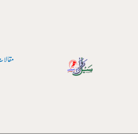
واد
ر
ائیں۔
مقالات