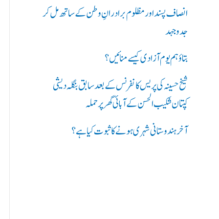
ر
انصاف پسند اور مظلوم برادرانِ وطن کے ساتھ مل کر
ی
جدوجہد
ں
بتاؤ ہم یوم آزادی کیسے منائیں؟
:
شیخ حسینہ کی پریس کانفرنس کے بعد سابق بنگلہ دیشی
کپتان شکیب الحسن کے آبائی گھر پر حملہ
آخر ہندوستانی شہری ہونے کا ثبوت کیا ہے؟