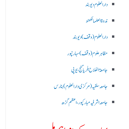
دارالعلوم دیوبند
ندوۃالعلما لکھنو
دارالعلوم (وقف)دیوبند
مظاہرعلوم (وقف)سہارنپور
جامعۃ الفلاح بلریاگنج،یوپی
جامعہ سلفیہ(مرکزی دارالعلوم )بنارس
جامعہ اشرفیہ مبارکپور،اعظم گڑھ