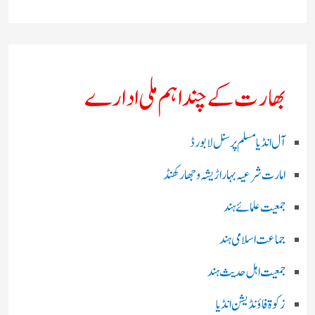
بھارت کے چند اہم ملی ادارے
آل انڈیا مسلم پرسنل لا بورڈ
امارت شرعیہ بہار اڑیشہ و جھارکھنڈ
جمعیت علمائے ہند
جماعت اسلامی ہند
جمعیت اہل حدیث ہند
زکوۃ فاؤنڈیشن انڈیا