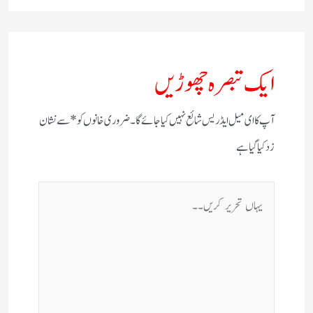
ایک تبصرہ چھوڑیں
آپ کا ای میل ایڈریس شائع نہیں کیا جائے گا۔
ضروری خانوں کو
*
سے نشان
زد کیا گیا ہے
یہاں
تحریر
کریں۔۔