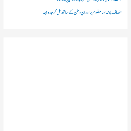
انصاف پسند اور مظلوم برادرانِ وطن کے ساتھ مل کر جدوجہد