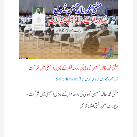
مفتی محمدخالد حسین نیموی کی دوحہ قطر کے جنرل اسمبلی میں شرکت
/
/ از
ایک تبصرہ چھوڑیں
عالمی خبریں
Saile Rawan
مفتی محمدخالد حسین نیموی کی دوحہ قطر کے جنرل اسمبلی میں شرکت-
رپورٹ عین الحق امینی قاسمی