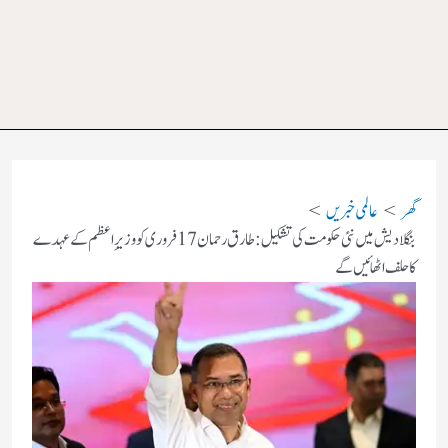
گھر
عالمی خبریں
بنگلادیش میں نئی حکومت کی تشکیل: طارق رحمان 17 فروری کو وزیرِ اعظم کے عہدے
کا حلف اٹھائیں گے