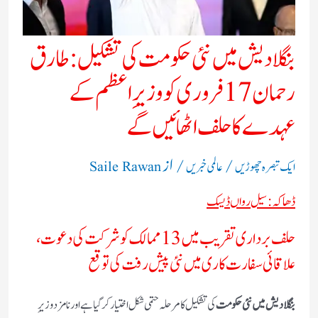
بنگلادیش میں نئی حکومت کی تشکیل: طارق
رحمان 17 فروری کو وزیرِ اعظم کے
عہدے کا حلف اٹھائیں گے
/
/ از
ایک تبصرہ چھوڑیں
عالمی خبریں
Saile Rawan
ڈھاکہ: سیل رواں ڈیسک
حلف برداری تقریب میں 13 ممالک کو شرکت کی دعوت،
علاقائی سفارت کاری میں نئی پیش رفت کی توقع
بنگلادیش میں نئی حکومت
کی تشکیل کا مرحلہ حتمی شکل اختیار کر گیا ہے اور نامزد وزیرِ