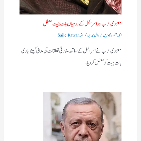
سعودی عرب اور اسرائیل کے درمیان بات چیت معطل
/
/ از
ایک تبصرہ چھوڑیں
عالمی خبریں
Saile Rawan
سعودی عرب نے اسرائیل کے ساتھ سفارتی تعلقات کی بحالی کیلئے جاری
بات چیت کو معطل کردیا۔