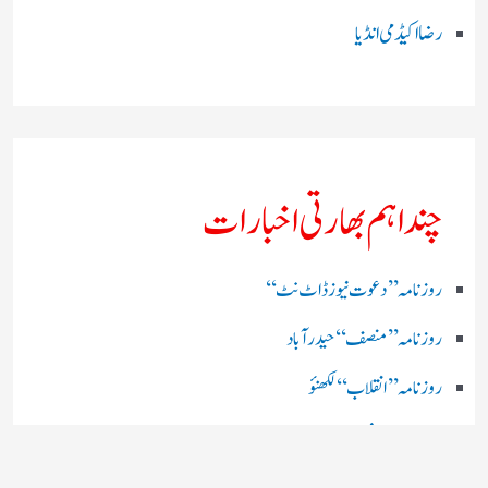
رضا اکیڈمی انڈیا
چند اہم بھارتی اخبارات
روز نامہ ’’ دعوت نیوز ڈاٹ نٹ‘‘
روزنامہ ’’ منصف‘‘ حیدر آباد
روزنامہ ’’ انقلاب‘‘ لکھنؤ
روز نامہ ’’راشٹریہ سہارا اردو
روزنامہ ’’اخبارمشرق‘‘ کولکاتا