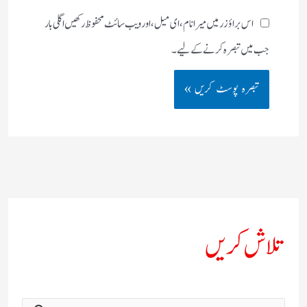
اس براؤزر میں میرا نام، ای میل، اور ویب سائٹ محفوظ رکھیں اگلی بار
جب میں تبصرہ کرنے کےلیے۔
تلاش کریں