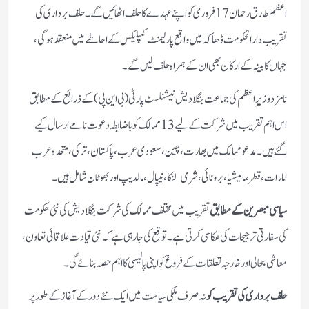
اعظم طارق رحمان 17 فروری کو اپنے عہدے کا حلف اٹھائیں گے۔ حلف برداری کی
تقریب دارالحکومت ڈھاکہ میں واقع پارلیمنٹ کمپلیکس کے احاطے میں منعقد ہوگی،
جہاں کابینہ کے ارکان بھی ان کے ہمراہ حلف لیں گے۔
نامزد وزیرِ اعظم کی جماعت بنگلادیش نیشنلسٹ پارٹی (بی این پی) کے ذرائع کے مطابق
اس اہم تقریب میں شرکت کے لیے 13 ممالک کو باضابطہ دعوت نامے ارسال کیے
گئے ہیں۔ مدعو ممالک میں بھارت، چین، سعودی عرب، پاکستان، ترکی، متحدہ عرب
امارات، قطر، مالیشیا، برونائی، شری لنکا، نیپال، مالدیپ اور بھوٹان شامل ہیں۔
سیاسی مبصرین کے مطابق
تقریب میں مختلف ممالک کی شرکت بنگلادیش کی نئی حکومت
کی سفارتی ترجیحات کی عکاسی کرتی ہے۔ توقع کی جا رہی ہے کہ نئی قیادت علاقائی تعاون،
معاشی بحالی اور خارجہ تعلقات کے فروغ کو اپنی پالیسی کا اہم حصہ بنائے گی۔
حلف برداری کی تقریب کو
نہ صرف ملکی سیاست میں ایک نئے دور کے آغاز کے طور پر