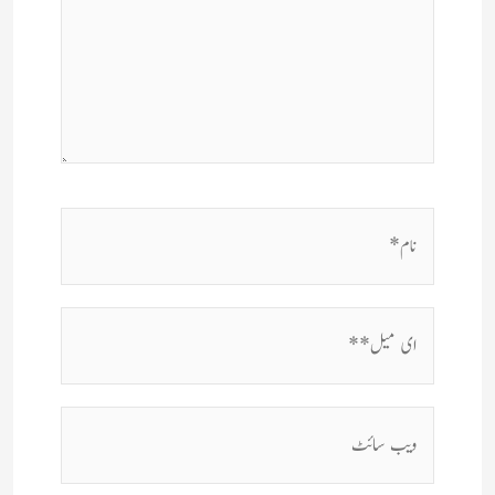
نام*
ای
میل**
ویب
سائٹ