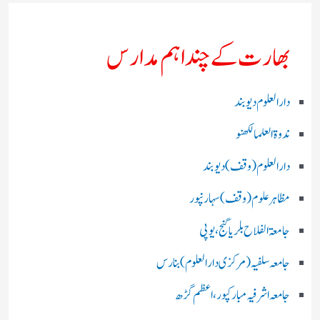
بھارت کے چند اہم مدارس
دارالعلوم دیوبند
ندوۃالعلما لکھنو
دارالعلوم (وقف)دیوبند
مظاہرعلوم (وقف)سہارنپور
جامعۃ الفلاح بلریاگنج،یوپی
جامعہ سلفیہ(مرکزی دارالعلوم )بنارس
جامعہ اشرفیہ مبارکپور،اعظم گڑھ