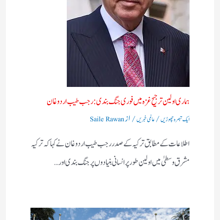
ہماری اولین ترجیح غزہ میں فوری جنگ بندی: رجب طیب اردوغان
/
/ از
ایک تبصرہ چھوڑیں
عالمی خبریں
Saile Rawan
اطلاعات کے مطابق ترکیہ کے صدر رجب طیب اردوغان نے کہا کہ ترکیہ
مشرق وسطیٰ میں اولین طور پر انسانی بنیادوں پر جنگ بندی اور…