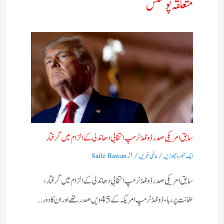
متعلقہ پوسٹس
سابق امریکی صدر ڈونلڈ ٹرمپ انتخابی دھاندلی کے الزام میں گرفتار
/
/ از
ایک تبصرہ چھوڑیں
عالمی خبریں
Saile Rawan
سابق امریکی صدر ڈونلڈ ٹرمپ انتخابی دھاندلی کے الزام میں گرفتار،
ضمانت پر رہا- ڈونلڈ ٹرمپ امریکہ کے 45ویں صدر تھے اور ان کا دور…