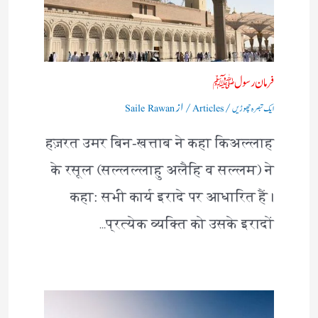
فرمان رسولﷺ
/
/ از
ایک تبصرہ چھوڑیں
Articles
Saile Rawan
हज़रत उमर बिन-खत्ताब ने कहा किअल्लाह
के रसूल (सल्लल्लाहु अलैहि व सल्लम) ने
कहा: सभी कार्य इरादे पर आधारित हैं।
प्रत्येक व्यक्ति को उसके इरादों…