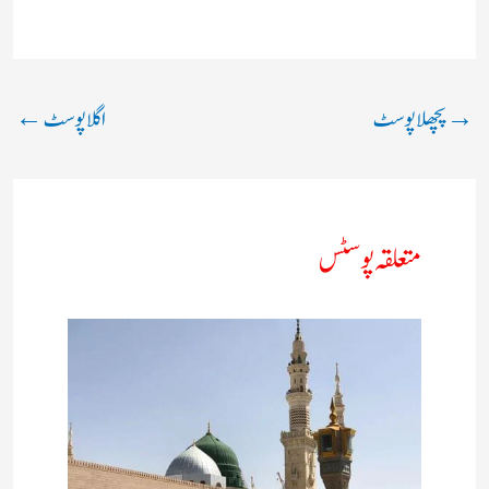
→
پچھلا پوسٹ
اگلا پوسٹ
←
متعلقہ پوسٹس