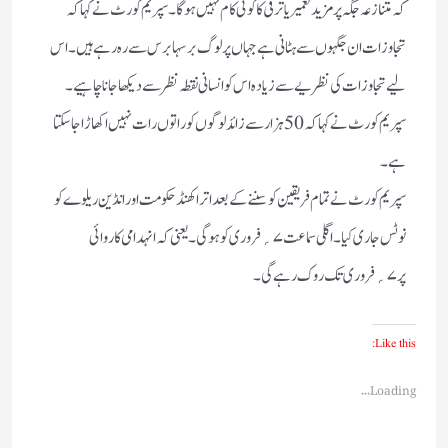
کہ متنازعہ جگہ پر مزید تعمیر یا ترقی کا کوئی کام نہیں ہوگا۔ سپریم کورٹ نے کہا کہ
تجاوزات ان جگہوں سے ہٹانی ہے جہاں پر لوگ برسہا برس سے رہ رہے ہیں۔ اس
لیے تجاوزات کی نظریے سے زیادہ اس کو انسانی نقطہ نظر سے دیکھاجانا چاہیے۔
سپریم کورٹ نے کہاکہ 50 ہزار سے زائد لوگوں کو راتوں رات نہیں اکھاڑا جاسکتا
ہے۔
سپریم کورٹ نے تمام فریقین کو سننے کے بعد اتراکھنڈ حکومت اور انڈین ریلوے کو
نوٹس جاری کیا۔ اگلی سماعت ۷؍فروری کو ہوگی۔ یعنی کہ انہدامی کاروائی
پر ۷؍فروری تک روک رہے گی۔
Like this:
Loading...