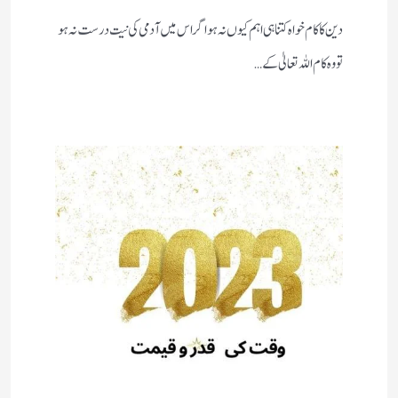
دین کا کام خواہ کتنا ہی اہم کیوں نہ ہو اگر اس میں آدمی کی نیت درست نہ ہو
تو وہ کام اللہ تعالیٰ کے…