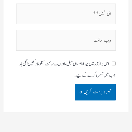
ای
میل**
ویب
سائٹ
اس براؤزر میں میرا نام، ای میل، اور ویب سائٹ محفوظ رکھیں اگلی بار
جب میں تبصرہ کرنے کےلیے۔