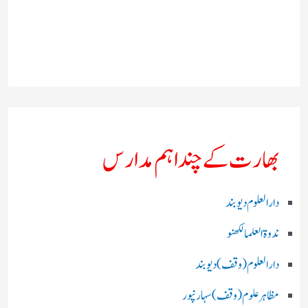
بھارت کے چند اہم مدارس
دارالعلوم دیوبند
ندوۃالعلما لکھنو
دارالعلوم (وقف)دیوبند
مظاہرعلوم (وقف)سہارنپور