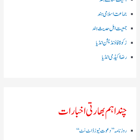
جماعت اسلامی ہند
جمعیت اہل حدیث ہند
زکوۃ فاؤنڈیشن انڈیا
رضا اکیڈمی انڈیا
چند اہم بھارتی اخبارات
روز نامہ ’’ دعوت نیوز ڈاٹ نٹ‘‘