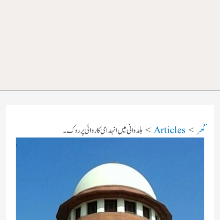
گھر
Articles
ہلدوانی میں انہدامی کاروائی پر روک۔