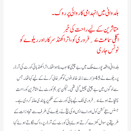
ہلدوانی میں انہدامی کاروائی پر روک۔
متاثرین کے لیے راحت کی خبر
اگلی سماعت ۷؍فروری کو، اتراکھنڈسرکاراور ریلوے کو
نوٹس جاری
ہلدوانی واقعہ پورے ملک میں بے چینی کا سبب بنا ہوا تھا۔ اتراکھنڈ ہائی کورٹ کی آرڈر
پر ریلوے نے 45 ہزارسے زائد خاندانوں کو گھر خالی کرنے کے لیے کہا تھا۔جس
سے لوگوں میں بے چینی پھیل گئی تھی۔ لیکن سپریم کورٹ نےمتاثرین کو راحت
پہنچاتے ہوئے ۷؍فروری تک لیے ہائی کورٹ کے حکم پر پابندی عائد کردی ہے۔
جسٹس سنجے کشن کول اور اے ایس او کی بنچ نے ریلوے کی طرف سے تجاوزات کے
طریقے پر سوال کھڑے کرتے ہوئے ہائی کورٹ کے آرڈر پر روک لگاتے ہوئے کہا