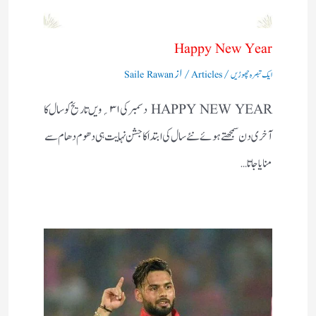
Happy New Year
/
/ از
ایک تبصرہ چھوڑیں
Articles
Saile Rawan
HAPPY NEW YEAR دسمبر کی۱ ۳؍ویں تاریخ کو سال کا
آخری دن سمجھتے ہوئے نئے سال کی ابتداکا جشن نہایت ہی دھوم دھام سے
منایاجاتا…