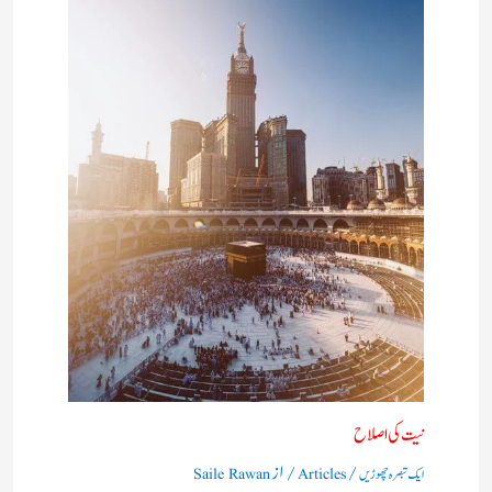
نیت کی اصلاح
/
/ از
ایک تبصرہ چھوڑیں
Articles
Saile Rawan