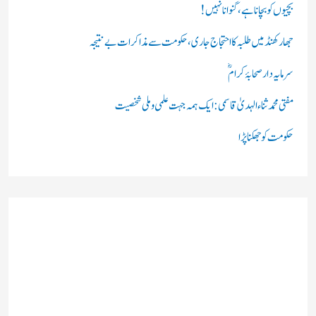
ں
بچیوں کو بچانا ہے، گنوانا نہیں!
:
جھارکھنڈ میں طلبہ کا احتجاج جاری، حکومت سے مذاکرات بے نتیجہ
سرمایہ دار صحابۂ کرامؓ
مفتی محمد ثناء الہدیٰ قاسمی: ایک ہمہ جہت علمی و ملی شخصیت
حکومت کو جھکنا پڑا