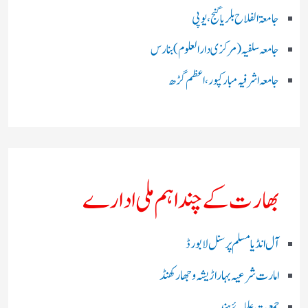
جامعۃ الفلاح بلریاگنج،یوپی
جامعہ سلفیہ(مرکزی دارالعلوم )بنارس
جامعہ اشرفیہ مبارکپور،اعظم گڑھ
بھارت کے چند اہم ملی ادارے
آل انڈیا مسلم پرسنل لا بورڈ
امارت شرعیہ بہار اڑیشہ و جھارکھنڈ
جمعیت علمائے ہند