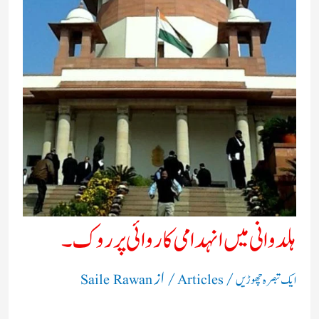
ہلدوانی میں انہدامی کاروائی پر روک۔
/
/ از
ایک تبصرہ چھوڑیں
Articles
Saile Rawan