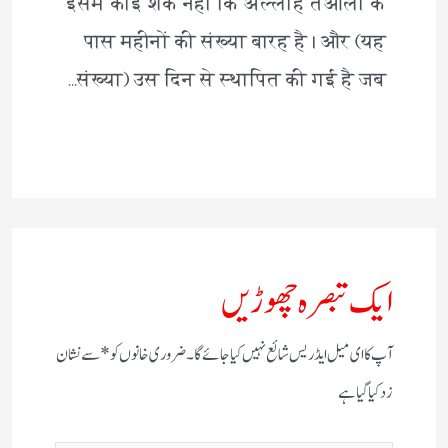
इसमें कोई शक नहीं कि अल्लाह तआला के
पास महीनों की संख्या बारह है। और (यह
संख्या) उस दिन से स्थापित की गई है जब…
ایک تبصرہ چھوڑیں
آپ کا ای میل ایڈریس شائع نہیں کیا جائے گا۔
ضروری خانوں کو
*
سے نشان
زد کیا گیا ہے