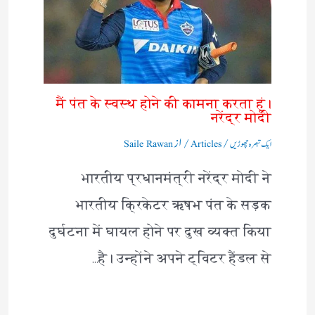
मैं पंत के स्वस्थ होने की कामना करता हूं।
नरेंद्र मोदी
/
/ از
ایک تبصرہ چھوڑیں
Articles
Saile Rawan
भारतीय प्रधानमंत्री नरेंद्र मोदी ने
भारतीय क्रिकेटर ऋषभ पंत के सड़क
दुर्घटना में घायल होने पर दुख व्यक्त किया
है। उन्होंने अपने ट्विटर हैंडल से…