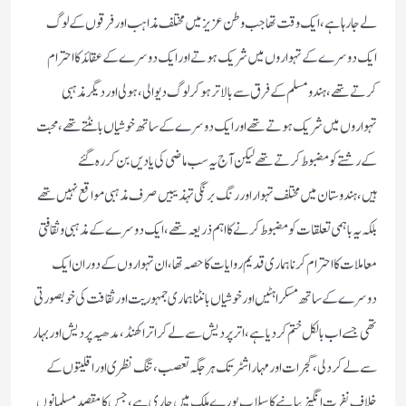
لے جا رہا ہے،ایک وقت تھا جب وطن عزیز میں مختلف مذاہب اور فرقوں کے لوگ
ایک دوسرے کے تہواروں میں شریک ہوتے اور ایک دوسرے کے عقائد کا احترام
کرتے تھے،ہندو مسلم کے فرق سے بالاتر ہو کر لوگ دیوالی،ہولی اور دیگر مذہبی
تہواروں میں شریک ہوتے تھے اور ایک دوسرے کے ساتھ خوشیاں بانٹتے تھے،محبت
کے رشتے کو مضبوط کرتے تھے لیکن آج یہ سب ماضی کی یادیں بن کر رہ گئے
ہیں،ہندوستان میں مختلف تہوار اور رنگ برنگی تہذیبیں صرف مذہبی مواقع نہیں تھے
بلکہ یہ باہمی تعلقات کو مضبوط کرنے کا اہم ذریعہ تھے،ایک دوسرے کے مذہبی و ثقافتی
معاملات کا احترام کرنا ہماری قدیم روایات کا حصہ تھا،ان تہواروں کے دوران ایک
دوسرے کے ساتھ مسکراہٹیں اور خوشیاں بانٹنا ہماری جمہوریت اور ثقافت کی خوبصورتی
تھی جسے اب بالکل ختم کردیا ہے،اتر پردیش سے لے کر اترا کھنڈ،مدھیہ پردیش اور بہار
سے لے کردلی،گجرات اور مہاراشٹر تک ہر جگہ تعصب،تنگ نظری اور اقلیتوں کے
خلاف نفرت انگیز بیانیے کا سیلاب پورے ملک میں جاری ہے،جس کا مقصد مسلمانوں