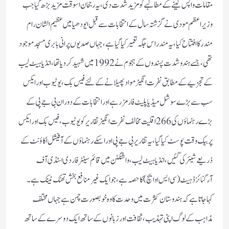
مقامات واپس لینے کے مطالبے کو مزید شدت دی،یہ رجحان اسوقت مزید بڑھ گیا جب
وزیراعظم مودی نے گزشتہ سال کے انتخابات سے قبل ایودھیا میں عظیم الشان رام
مندر کا افتتاح کیا،یہ مندر اس جگہ تعمیر کیاگیا ہے،جہاں صدیوں پرانی بابری مسجد موجود
تھی،جسے ہندو شدت پسندوں کے ہجوم نے 1992 میں شہید کردیاتھا،انڈیا ہیٹ لیب
کے تجزیے کے مطابق نفرت انگیز مواد پھیلانے کےلئے فیس بک،یوٹیوب اور ایکس
سب سے بڑے سوشل میڈیا پلیٹ فارمز رہے اور انتخابات کے دوران بی جے پی کے
بڑے رہنماؤں کی 266 اقلیت مخالف نفرت انگیز تقاریر کو یوٹیوب،فیس بک اور ایکس
پر بیک وقت پوسٹ کیا گیا،یہ تقاریر بی جے پی اور اسکے رہنماؤں کے آفیشل اکاؤنٹ کے
ذریعے شیئر کی گئیں،انڈیا ہیٹ لیب، واشنگٹن میں قائم سینٹر فار دی اسٹڈی آف
آرگنائزڈ ہیٹ (سی ایس او ایچ) کا حصہ ہے،جو ایک غیر منافع بخش تھنک ٹینک ہے۔
کہا جاتا ہے کہ ہندوستان کثرت میں وحدت کا وہ خوبصورت چمن ہے جہاں مختلف
مذاہب کے لوگ اپنی تہذیب،ثقافت اور زبانوں کے ساتھ ایک دوسرے کے ساتھ