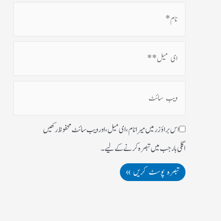
اس براؤزر میں میرا نام، ای میل، اور ویب سائٹ محفوظ رکھیں
اگلی بار جب میں تبصرہ کرنے کےلیے۔