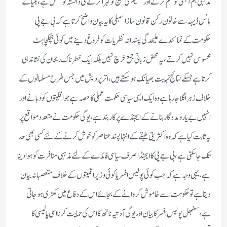
مذہبی ہم آہنگی کو ختم کرنے اور تقسیم کی خلیج کو گہرا کرنے کی دانستہ کوشش ہے،بلیا کے
بانس ڈیہہ سے خاتون رکن قانون ساز اسمبلی کا یہ بیان واضح کرتا ہے کہ بی جے پی
حکومت کے نمائندے علیحدگی پسندانہ نظریات کو فروغ دینے میں کوئی ہچکچاہٹ
محسوس نہیں کرتے،یہ محض زبانی جمع خرچ نہیں بلکہ ایک خطرناک رجحان کی نشاندہی
کرتاہے جسکے نتائج نہایت بھیانک ہوسکتے ہیں،اتر پردیش میں جس طرح مسلمانوں کے
خلاف زہر اگلا جا رہا ہے وہ ایک ایسی سیاسی حکمت عملی کا حصہ ہے جو اقلیتوں کو دبانے اور
انہیں بے یار و مددگار بنانے کے ایجنڈے پر کاربند ہے،یوگی حکومت نے متعدد مواقع پر
یہ ثابت کیا ہے کہ وہ اکثریتی طبقے کے انتہا پسند عناصر کو خوش کرنے کے لئے کسی بھی حد
تک جا سکتی ہے،بی جے پی کا ایجنڈا صرف سیاسی فائدے کے لئے مذہبی منافرت کو ہوا دینا
ہے،یہی وجہ ہے کہ جب کوئی پولیس افسر یا کوئی وزیر اقلیتوں کے خلاف متعصبانہ بیان
دیتا ہے تو حکومت اسے خاموش کروانے کے بجائے اس کے دفاع میں کھڑی ہو جاتی
ہے،سنبھل پولیس افسر کا بیان اور یوگی آدتیہ ناتھ کا اس کی حمایت کرنا اسی پالیسی کا