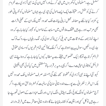
تسلسل ہے،مسلمانوں کو گھروں میں قید کرنے اور انہیں ان کی مذہبی آزادی سے محروم
کرنے کی کوشش درحقیقت ایک ایسے ماحول کی تیاری ہے جہاں مسلمانوں کو نفسیاتی طور
پر کمزور کیا جا سکے یہ معاملہ محض زبانی بیانات تک محدود نہیں بلکہ ان کے عملی اثرات
بھی مرتب ہورہے ہیں مختلف علاقوں میں مساجد کے اماموں کو مجبور کیا جا رہا ہے کہ وہ
اپنے نماز جمعہ کے اوقات میں تبدیلی کریں تاکہ ہولی کی رنگ ریلیاں بے روک ٹوک
جاری رہ سکیں،سوال یہ پیدا ہوتا ہے کہ اگر ملک کا آئین تمام شہریوں کو مساوی حقوق
فراہم کرتا ہے تو پھر ایک مخصوص طبقے سے یہ مطالبہ کیوں کیا جا رہا ہے کہ وہ اپنے مذہبی
فرائض کو ثانوی حیثیت دے اگر یہی رویہ برقرار رہا تو مستقبل میں کیا کوئی بھی اقلیتی
کمیونٹی اپنے مذہبی آزادی کو محفوظ سمجھ سکے گی؟ مسئلہ صرف مسلمانوں تک محدود نہیں
بلکہ اس طرز حکمرانی سے پورے ہندوستانی سماج کی سالمیت کو خطرہ لاحق ہو چکا ہے،اگر
آج مسلمانوں کو الگ کالج، الگ ہسپتال،الگ لباس، اور الگ عبادات کے اصول تھوپے جا
رہے ہیں تو کل کسی اور اقلیت کو نشانہ بنایا جائے گا،ہندوستانی معاشرے میں فرقہ وارانہ