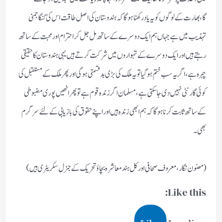
گا،بھارت کےلوگوں کو یہ یاد رکھنا ہوگا کہ ہندوستان کی اصل طاقت اس کی گنگا جمنی
تہذیب میں ہے جہاں ہم ایک دوسرے کے ساتھ مل جل کر احترام اور محبت کے ساتھ
رہتے ہیں اور ایک دوسرے کے تہواروں میں شرکت کرتے ہیں یہی ہندوستان کا حقیقی
چہرہ ہے،اگر یہ سب ختم ہوگیا تو یہ ملک کی بڑی بدقسمتی ہوگی اور پھر ملک کے مستقبل کی
کوئی گارنٹی نہیں دی جاسکتی ہے،مسلمان اگر زندہ قوم ہے تو پھر انھیں پوری مضبوطی
کے ساتھ ثابت کرنا ہوگا کہ ہم ابھی زندہ ہیں اور اپنے حقوق کی بازیابی کے لئے سرگرم
بھی۔
(مضون نگار،معروف صحافی اورکل ہند معاشرہ بچاؤ تحریک کے جنرل سکریٹری ہیں)
Like this:
Like
Loading...