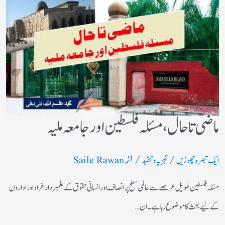
ماضی تا حال، مسئلہ فلسطین اور جامعہ ملیہ
/
/ از
ایک تبصرہ چھوڑیں
تجزیہ و تنقید
Saile Rawan
مسئلہ فلسطین طویل عرصے سے عالمی سطح پر انصاف اور انسانی حقوق کے علمبردار افراد اور اداروں
کے لیے بحث کا موضوع رہا ہے۔ ان…