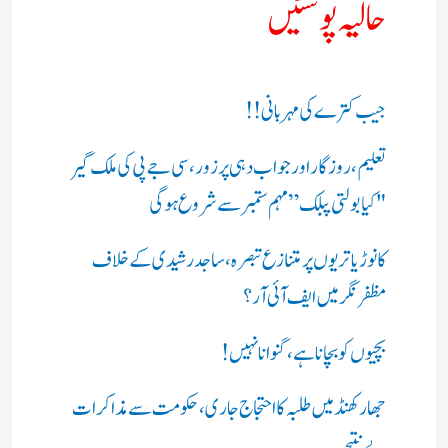
حالیہ پوسٹیں
جیب کترے کی مہربانی !!
تعلیم، روزگار اور جواب دہی پر زور، سی جے پی کی ملک گیر
"کیا بولتی پبلک” مہم ستمبر سے شروع ہوگی
کانوڑ یاتریوں پر متنازع تبصرہ، ساجد رشیدی کے خلاف
مظفرنگر میں ایف آئی آر؟
بچیوں کو بچانا ہے، گنوانا نہیں!
جھارکھنڈ میں طلبہ کا احتجاج جاری، حکومت سے مذاکرات
بے نتیجہ