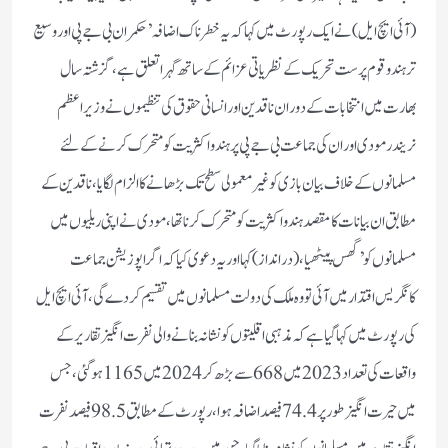
(آئی ایچ ایل) نے ایک رپورٹ میں کہا کہ یہ خطرناک اضافہ’حکمران بی جے پی اور وسیع
تر ہندو قوم پرست تحریک کے نظریاتی عزائم کے ساتھ گہرا تعلق ہے،گزشتہ سال
بھارت میں انتخابات کے دوران ناقدین اور انسانی حقوق کی تنظیموں نے وزیر اعظم
نریندر مودی اور ان کی جماعت بی جے پی پر ہندو اکثریت کو متحرک کرنے کے لئے
مسلمانوں کے خلاف بیان بازی کو غیر معمولی سطح تک بڑھانے کا الزام لگایا،ناقدین کے
مطابق ان بیانات کا مقصد ہندو اکثریت کو متحرک کرناتھا،مودی نے اپنی ریلیوں میں
مسلمانوں کو’گھس پیٹھیا،(درانداز)کہا اور یہ دعوی کیا کہ اگر اپوزیشن جماعت
کانگریس اقتدار میں آئی تو وہ ملک کی دولت مسلمانوں میں تقسیم کردے گی،آئی ایچ ایل
کی رپورٹ میں کہا گیا ہے کہ مذہبی اقلیتوں کو نشانہ بنانے والی نفرت انگیز تقاریر کے
واقعات کی تعداد 2023 میں 668 سے بڑھ کر 2024 میں 1165 ہو گئی، جس
میں حیرت انگیز طور پر 74.4 فیصد اضافہ ہوا،رپورٹ کے مطابق 98.5 فیصدنفرت