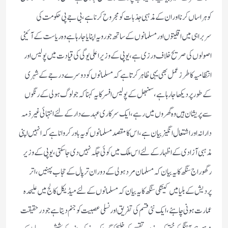
کو ہراساں کرنا اور ان کے مذہبی جذبات کو مجروح کرنا ہے،بی جے پی حکومت کی
سربراہی میں اقلیتوں اورمسلمانوں کے ساتھ جو رویہ اپنایا جا رہا ہے وہ ریاست کے آئینی
اصولوں کی صریح خلاف ورزی ہے،یو پی کے وزیراعلی یوگی کی قیادت میں پولیس اور
انتظامیہ کا طرز عمل بھی یہی ظاہر کرتا ہے کہ مسلمانوں کو دوسرے درجے کے شہری
کے طور پر دیکھا جا رہا ہے،سنبھل کے پولیس افسر کا یہ کہنا کہ جو لوگ ہولی کے رنگوں
سے پریشان ہیں وہ گھروں میں رہے،ایک سرکاری عہدے دار کے لئے انتہائی غیر ذمہ
دارانہ اور اشتعال انگیز بیان ہے،اس کا مقصد مسلمانوں کو یہ باور کروانا ہے کہ انہیں اپنی
مذہبی آزادی کے اظہار کے لئے اس ملک میں کوئی جگہ نہیں دی جا سکتی،یو پی کے وزیر
رگھو راج سنگھ کا یہ بیان کہ مسلمان مرد ہولی کے دوران ترپال کے حجاب پہنیں،اتر
پردیش کے بلیا میں کیتکی سنگھ کا یہ بیان کہ مسلمانوں کےلئے میڈیکل کالج میں علیحدہ
عمارت ہونی چاہئے،ایک نئی قسم کی تفریق اور نسلی عصبیت کو جنم دیتا ہے جو درحقیقت