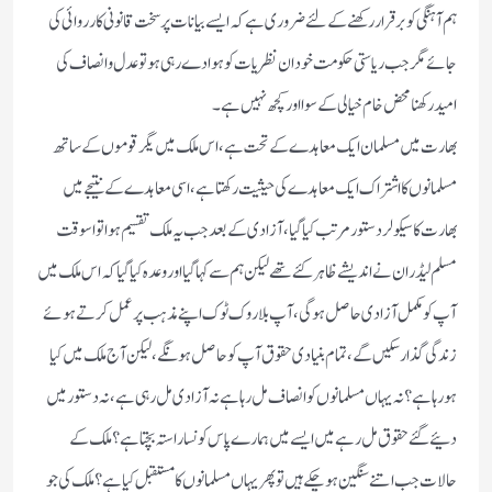
ہم آہنگی کو برقرار رکھنے کے لئے ضروری ہے کہ ایسے بیانات پر سخت قانونی کارروائی کی
جائے مگر جب ریاستی حکومت خود ان نظریات کو ہوا دے رہی ہو تو عدل و انصاف کی
امید رکھنا محض خام خیالی کے سوا اورکچھ نہیں ہے۔
بھارت میں مسلمان ایک معاہدے کے تحت ہے،اس ملک میں یگر قوموں کے ساتھ
مسلمانوں کا اشتراک ایک معاہدے کی حیثیت رکھتاہے،اسی معاہدے کے نتیجے میں
بھارت کا سیکولر دستور مرتب کیاگیا،آزادی کے بعد جب یہ ملک تقسیم ہوا تو اسوقت
مسلم لیڈران نے اندیشے ظاہر کئے تھے لیکن ہم سے کہا گیا اور وعدہ کیا گیا کہ اس ملک میں
آپ کو مکمل آزادی حاصل ہوگی،آپ بلاروک ٹوک اپنے مذہب پر عمل کرتے ہوئے
زندگی گذارسکیں گے،تمام بنیادی حقوق آپ کو حاصل ہونگے،لیکن آج ملک میں کیا
ہورہاہے؟نہ یہاں مسلمانوں کو انصاف مل رہا ہے نہ آزادی مل رہی ہے،نہ دستور میں
دئیے گئے حقوق مل رہے میں ایسے میں ہمارے پاس کونسا راستہ بچتاہے؟ملک کے
حالات جب اتنے سنگین ہوچکے ہیں تو پھر یہاں مسلمانوں کا مستقبل کیاہے؟ملک کی جو