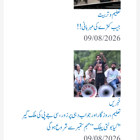
تعلیم و تربیت
جیب کترے کی مہربانی !!
09/08/2026
خبریں
تعلیم، روزگار اور جواب دہی پر زور، سی جے پی کی ملک گیر
"کیا بولتی پبلک” مہم ستمبر سے شروع ہوگی
09/08/2026