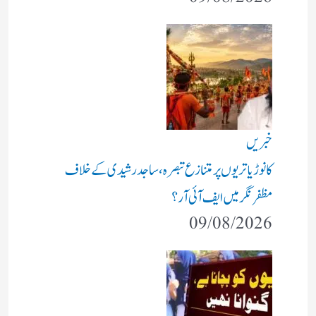
خبریں
کانوڑ یاتریوں پر متنازع تبصرہ، ساجد رشیدی کے خلاف
مظفرنگر میں ایف آئی آر؟
09/08/2026