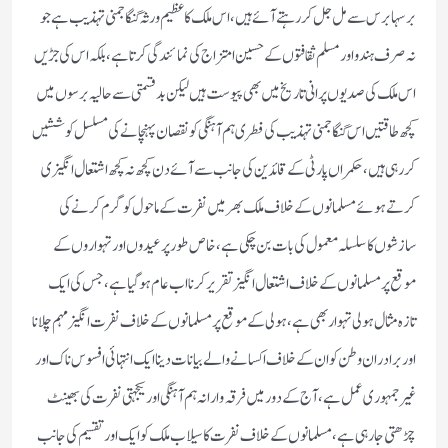
برسہا برس سے مل جل کر رہتے آئے ہیں،اس ملک کا عظیم ورثہ گنگا جمنی تہذیب ہے جو
نہ صرف ہندو اور مسلم ثقافتوں کے حسین امتزاج کی نمائندگی کرتا ہے،بلکہ اس کی جڑیں
اس ملک کی صدیوں پرانی تاریخ میں بھی پیوست ہیں لیکن بدقسمتی سے حالیہ برسوں میں
کچھ طاقتیں اس گنگا جمنی تہذیب کی فطری ہم آہنگی کو نقصان پہنچانے کی مسلسل کوششیں
کررہی ہیں،حکمراں پارٹی کے قائدین کی جانب سے آئے دن کچھ نہ کچھ اشتعال انگیزی
کرتے ہوئے مسلمانوں کے خلاف ملک بھر میں نفرت کے ماحول کو گرم کرنے کی
سازشوں کا سلسلہ معمول کی بات بن چکی ہے،خاص طور پر عیدوں اورتہواروں کے
موقع پر مسلمانوں کے خلاف اشتعال انگیز تقریر کرنا اب عام ہو گیا ہے، جس کی ایک
تازہ مثال ہولی تہوار بھی ہے،ہولی کے موقع پر مسلمانوں کے خلاف نفرت انگیز مہم چلانا
اور برادران وطن کو ان کے خلاف اکسانے والے بیانات دینا ایک انتہائی افسوس ناک اور
غیر جمہوری عمل ہے،آج کے دور میں فرقہ وارانہ ہم آہنگی اور یکجہتی نفرت کی بھینٹ
چڑھتی جا رہی ہے،مسلمانوں کے خلاف نفرت کا سیلاب ملک کو ایک اور تقسیم کی جانب