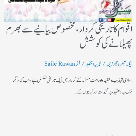
اقوام کا تاریخی کردار،مخصوص بیانیے سے بھرم
پھیلانے کی کوشش
/
/ از
ایک تبصرہ چھوڑیں
تجزیہ و تنقید
Saile Rawan
اسلامی تہذیب و عقیدہ اور امت مسلمہ کے کردار میں ایک تاریخی تسلسل ہے، جب کہ دیگر
تہذیب و عقیدہ پر تخیلات اور کہانیوں کے…