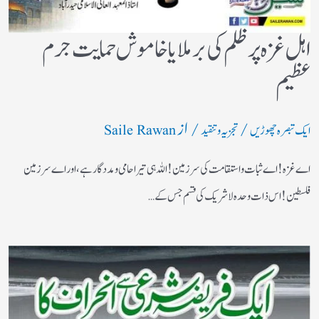
اہل غزہ پر ظلم کی برملا یا خاموش حمایت جرم
عظیم
/
/ از
ایک تبصرہ چھوڑیں
تجزیہ و تنقید
Saile Rawan
اے غزہ! اے ثبات واستقامت کی سرزمین! اللہ ہی تیرا حامی ومددگار ہے، اور اے سرزمین
فلسطین! اس ذات وحدہ لاشریک کی قسم جس کے…