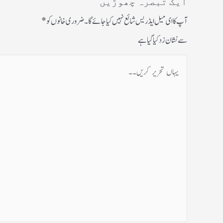
ایک تبصرہ چھوڑیں
آپ کا ای میل ایڈریس شائع نہیں کیا جائے گا۔
ضروری خانوں کو
*
سے نشان زد کیا گیا ہے