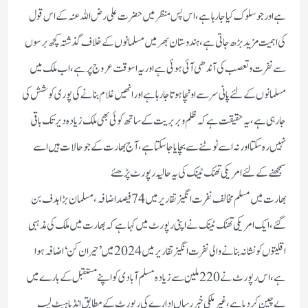
ہے اور جوسلوک کیاجارہاہے،اس پس منظر میں حضرت علی رض اللہ عنہ کے اس قول
کی اہمیت مزید بڑھ جاتی ہے،ہندوستان بھر میں مسلمانوں کے خلاف گذشتہ کچھ برسوں
سے نفرت وتعصب کی آندھی آئی ہوئی ہے اور یہ اسوقت عروج پر ہے،اب ملک میں
مسلمانوں کےلئے پانی سرسے اونچا ہوتا جارہا ہے اور انھیں غلام بنانے کی پوری کوشش کی
جارہی ہے،یہ حقیقت ہے کہ ظلم وبر بریت کے ساتھ کوئی بھی ملک زیادہ دیر تک باقی
نہیں رہ سکتا اور نہ اسے ٹوٹنے سے بچایا جاسکتاہے،آج بھارت کے جو حالات ہیں اسے
سمجھنے کےلئے امریکی تھنک ٹینک کی یہ حالیہ رپورٹ پڑھئے
بھارت میں مسلم مخالف نفرت انگیز تقاریر میں 74 فیصد اضافہ،مسلمان بڑا ہدف بن
گئے،ایک امریکی تھنک ٹینک نے اپنی رپورٹ میں کہا ہے کہ بھارت میں ملک کی مذہبی
اقلیتوں کو نشانہ بنانے والی نفرت انگیز تقاریر میں 2024 میں’حیران کن‘ اضافہ ہوا
ہے،اس رپورٹ نے 220 ملین سے زیادہ مسلم آبادی کو اپنے مستقبل کے بارے میں
بےچین کردیاہے،غیر ملکی خبر رساں ادارے کی رپورٹ کے مطابق انڈیا ہیٹ لیب