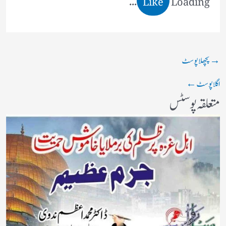
→
پچھلا پوسٹ
اگلا پوسٹ
←
متعلقہ پوسٹس