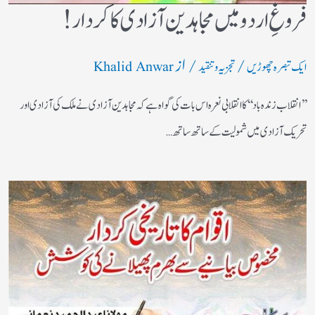
فروغِ اردو میں مجاہدین آزادی کا کردار!
/
/ از
ایک تبصرہ چھوڑیں
تجزیہ و تنقید
Khalid Anwar
’’انقلاب زندہ باد‘‘کا انقلابی نعرہ اس بات کی گواہ ہے کہ مجاہدین آزادی نے ملک کی آزادی اور
تحریک آزادی میں شمولیت کے ساتھ ساتھ…