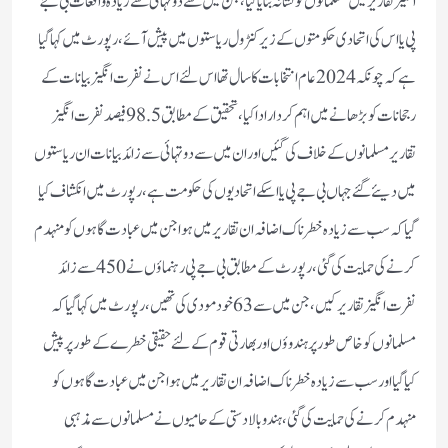
انگیز تقاریر میں مسلمانوں کو نشانہ بنایا گیا،جن میں سے دو تہائی سے زیادہ واقعات بی جے
پی یا اس کی اتحادی حکومتوں کے زیر کنٹرول ریاستوں میں پیش آئے،رپورٹ میں کہا گیا
ہے کہ چونکہ 2024 عام انتخابات کا سال تھا اس لئے اس نے نفرت انگیز بیانات کے
رجحانات کو بڑھانے میں اہم کردار ادا کیا،تحقیق کے مطابق 98.5 فیصد نفرت انگیز
تقاریر مسلمانوں کے خلاف کی گئیں اور ان میں سے دوتہائی سے زائد بیانات ان ریاستوں
میں دیئے گئے جہاں بی جے پی یا اسکے اتحادیوں کی حکومت ہے،رپورٹ میں انکشاف کیا
گیا کہ سب سے زیادہ خطرناک اضافہ ان تقاریر میں ہوا جن میں عبادت گاہوں کو منہدم
کرنے کی حمایت کی گئی،رپورٹ کے مطابق بی جے پی رہنماؤں نے 450 سے زائد
نفرت انگیز تقاریر کیں،جن میں سے 63 خود مودی کی تھیں،رپورٹ میں کہاگیا کہ
مسلمانوں کو خاص طور پر ہندوؤں اور بھارتی قوم کےلئے حقیقی خطرے کے طور پر پیش
کیاگیا اور سب سے زیادہ خطرناک اضافہ ان تقاریر میں ہوا جن میں عبادت گاہوں کو
منہدم کرنے کی حمایت کی گئی،ہندو بالا دستی کے حامیوں نے مسلمانوں سے مذہبی