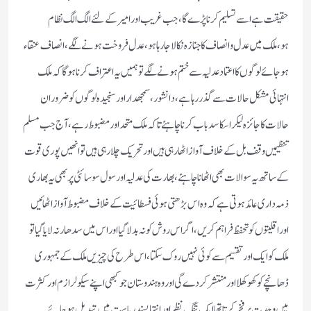
حقیقت ہے اسے تسلیم کرنا پڑے گا،جب غریب اور امیر کےلئے الگ الگ نظام
ہو،ملک میں عدل وانصاف کا جنازہ نکالا جارہا ہو،عدل فروخت ہونے لگے،انصاف عنقاء
ہوجائے لوگوں کا اعتماد عدلیہ سے ختم ہونے لگے تو ہمیں یہ اعتراف کرنا ہوگا کہ ملک
انتہائی مشکل حالات سے گذر رہاہے،دانشور،سمجھدار اور سنجیدہ لوگوں کو ضرور ان
حالات کا جائزہ لیکر اسکا سدباب کرنا چاہئے تاکہ ملک متحد اور مضبوط رہے،آج جب مسلم
تنظیمیں وقف بل کے خلاف آواز اٹھارہی ہیں اور تحریک چلارہی ہیں توانھیں پوری قوت
کے ساتھ یہ سوالات بھی اٹھاناچاہئے،بھارت کی عدلیہ اور سول سوسائٹی پر بھی یہ بھاری
ذمہ داری عائد ہوتی ہے کہ وہ اس بڑھتی ہوئی فسطائیت کے خلاف مضبوط آواز اٹھائیں
اور اقلیتوں کو تحفظ فراہم کریں،اگر اس روش کو نہ بدلا گیا اور اس میں سدھارنہ لایا گیا تو
ملک کو ایک اور تقسیم سے کوئی نہیں روک سکتا،اس طرح کی چیزیں ملک کے جمہوری
ڈھانچے کو کھوکھلا اورمنتشر کر دے گی اور وہ ہندوستان جو کبھی اپنے سیکولرازم اور کثرت
میں وحدت پر فخر کرتا تھا ایک تنگ نظر اور انتہا پسند ریاست میں تبدیل ہو جائے