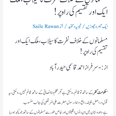
ایک اور تقسیم کی راہ پر!
/
/ از
ایک تبصرہ چھوڑیں
تجزیہ و تنقید
Saile Rawan
مسلمانوں کے خلاف نفرت کا سیلاب،ملک ایک اور
تقسیم کی راہ پر!
از:- سرفرازاحمد قاسمی حیدرآباد
‘
حکومت کفر
کے ساتھ تو قائم رہ سکتی ہے مگر ظلم و نا انصافی کے ساتھ قائم نہیں رہ سکتی،یہ
قول دراصل خلیفہ رابع،داماد رسول حضرت علی المرتضی کی جانب منسوب
ہے،ہندوستان میں ان دنوں اقلیتوں اور خاص طور سے مسلمانوں کے ساتھ جوکچھ ہورہا