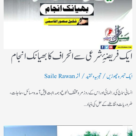
ایک فریضۂِ شرعی سے انحراف کا بھیانک انجام
/
/ از
ایک تبصرہ چھوڑیں
تجزیہ و تنقید
Saile Rawan
انسانی سماج کی رہنمائی اور اس کے روز مرہ مختلف النوع وہمہ جہت پیش آمدہ مسائل ، حاجات ،
ضروریات وتقاضے کے حل کی بنیاد…