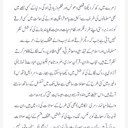
زمرے میں رکھ کر دیکھنا قطعی دھونس اور ظلم و زیادتی ہوگی، دنیا کے کسی حصے میں
بھی مسلمانوں کی طرف سے اکثریت یا موثر اقلیت ہونے کی حالت میں کسی فرقے
کو زور زبردستی اپنے طرز فکر اور نظام حیات و روایت کا پابند بنانے کی کوشش نظر
نہیں آتی ہے جب کہ دیگر فرقے اور مذاہب والے مختلف بہانے، حربے سے
مسلمانوں اور اسلام کے تہذیبی و معاشرتی و عملی مظاہر پر روک لگانے کا کام کرتے
نظر آتے ہیں، حجاب، اذان، قرآن سوزی، ضرورتا عام جگہوں پر عبادت(نماز) کی
آزادی پر روک لگانے کی کوشش میں دیکھا جا سکتا ہے، بھارت، اسرائیل(قدس)
وغیرہ میں کئی طرح کے معاملات، ماضی سے حال تک میں تسلسل کے ساتھ سامنے
آتے ہیں، اس سلسلے میں ہندوتو، یہودیت، عیسائیت حتی کہ بودھ مت
والے(میانمار، سری لنکا میں) بھی کئی طرح کے سوالات کی زد میں ہیں، ان سے
توجہ ہٹاکر معاملے کو برعکس رنگ دینے کی کوششیں، مختلف قسم کے ایسے سوالات
پیدا کرتی ہیں، جن پر ہندو، یہودی، عیسائی نمائندوں نے ابھی تک سنجیدہ توجہ نہیں