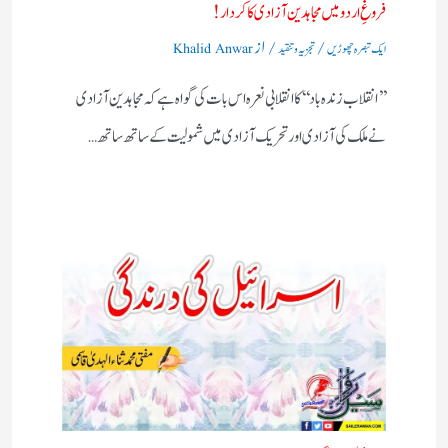
فروغِ اردو میں مجاہدین آزادی کا کردار!
/
/ از
ایک تبصرہ چھوڑیں
تجزیہ و تنقید
Khalid Anwar
’’انقلاب زندہ باد‘‘کا انقلابی نعرہ اس بات کی گواہ ہے کہ مجاہدین آزادی
نے ملک کی آزادی اور تحریک آزادی میں شمولیت کے ساتھ ساتھ…