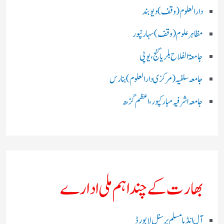
دارالعلوم (وقف)دیوبند
مظاہرعلوم (وقف)سہارنپور
جامعۃ الفلاح بلریاگنج،یوپی
جامعہ سلفیہ(مرکزی دارالعلوم )بنارس
جامعہ اشرفیہ مبارکپور،اعظم گڑھ
بھارت کے چند اہم ملی ادارے
آل انڈیا مسلم پرسنل لا بورڈ