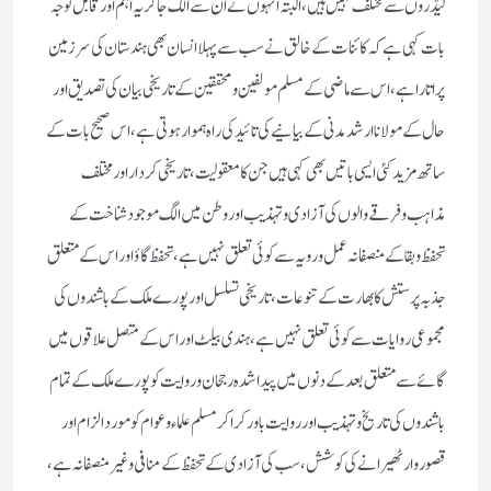
لیڈروں سے مختلف نہیں ہیں، البتہ انہوں نے ان سے الگ جا کر یہ اہم اور قابل توجہ
بات کہی ہے کہ کائنات کے خالق نے سب سے پہلا انسان بھی ہندستان کی سر زمین
پر اتارا ہے، اس سے ماضی کے مسلم مولفین و محققین کے تاریخی بیان کی تصدیق اور
حال کے مولانا ارشد مدنی کے بیانیے کی تائید کی راہ ہموار ہوتی ہے، اس صحیح بات کے
ساتھ مزید کئی ایسی باتیں بھی کہی ہیں جن کا معقولیت، تاریخی کردار اور مختلف
مذاہب و فرقے والوں کی آزادی و تہذیب اور وطن میں الگ موجود شناخت کے
تحفظ و بقا کے منصفانہ عمل و رویہ سے کوئی تعلق نہیں ہے، تحفظ گاؤ اور اس کے متعلق
جذبہ پرستش کا بھارت کے تنوعات، تاریخی تسلسل اور پورے ملک کے باشندوں کی
مجموعی روایات سے کوئی تعلق نہیں ہے،ہندی بیلٹ اور اس کے متصل علاقوں میں
گائے سے متعلق بعد کے دنوں میں پیدا شدہ رجحان و روایت کو پورے ملک کے تمام
باشندوں کی تاریخ و تہذیب اور روایت باور کرا کر مسلم علماء و عوام کو مورد الزام اور
قصور وار ٹھیرانے کی کوشش، سب کی آزادی کے تحفظ کے منافی و غیر منصفانہ ہے،