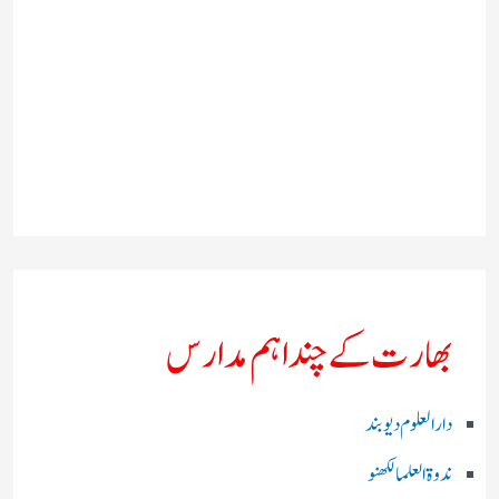
بھارت کے چند اہم مدارس
دارالعلوم دیوبند
ندوۃالعلما لکھنو