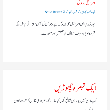
اسرائیلی درندگی
/
/ از
ایک تبصرہ چھوڑیں
تجزیہ و تنقید
Saile Rawan
پوری دنیا میں اسرائیل تنہا ایسا ملک ہے، جو کسی کی نہیں سنتا، اقوام متحدہ کی
قرار دادیں، حلیف ممالک کی نصیحتیں ا ور مشورے…
ایک تبصرہ چھوڑیں
آپ کا ای میل ایڈریس شائع نہیں کیا جائے گا۔
ضروری خانوں کو
*
سے نشان