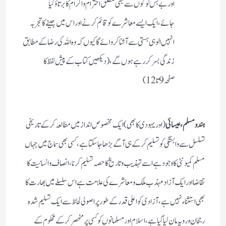
اور بے بس لوگوں سے بھی مطلق احترام و اکرام کا برتاؤ کیا
جائے،ایک ایسے معاشرے کو قائم کرنے اور اس میں جینے کا تجربہ
انہیں الوہی ہستی سے آشنا کروائے گا کیوں کہ وہ اللہ کی رضا کے مطابق
زندگی بسر کر رہے ہوں گے، (دیکھیں کتاب کے پیش لفظ کا
صفحہ 9تا 12)
ہندو مسلم، عیسائی
(اور یہودی کا بھی) ایک مخصوص انداز میں مطالعہ کر کے تاریخی
تسلسل سے وابستگی کو تسلیم کر کے ہی آگے بڑھا جا سکتا ہے، کسی بھی سماج میں جہاں
مسلم کمیونٹی کا وجود ہے اسے تہذیب و تاریخ کا حصہ تسلیم کرنا، انصاف و انسانیت کا
تقاضا اور ایک آزاد مہذب ملک و معاشرے کی علامت ہے اس سلسلے میں بھارت کا
بھی استثناء نہیں ہے، آزادی کو اعلی قدر کے طور پر اصولی لحاظ سے ایک تسلیم شدہ
رجحان و رویہ مان لیا گیا ہے، اسلام اور مسلمانوں کو کسی پر منحصر کر کے محکوم کے