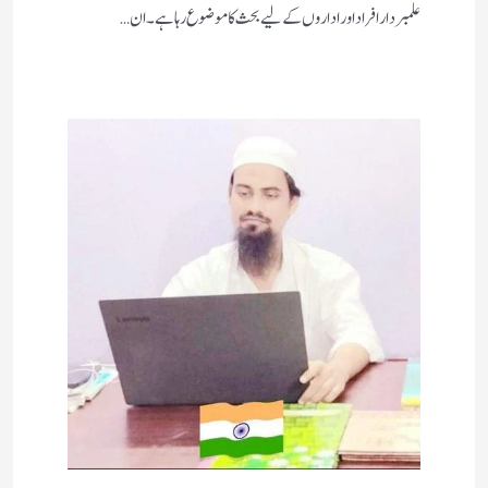
علمبردار افراد اور اداروں کے لیے بحث کا موضوع رہا ہے۔ ان…