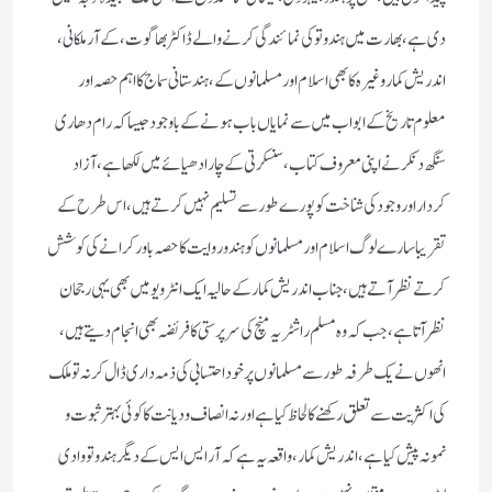
دی ہے، بھارت میں ہندوتو کی نمائندگی کرنے والے ڈاکٹر بھاگوت، کے آر ملکانی،
اندریش کمار وغیرہ کا بھی اسلام اور مسلمانوں کے، ہندستانی سماج کا اہم حصہ اور
معلوم تاریخ کے ابواب میں سے نمایاں باب ہونے کے باوجود جیسا کہ رام دھاری
سنگھ دنکر نے اپنی معروف کتاب، سنسکرتی کے چار ادھیائے میں لکھا ہے، آزاد
کردار اور وجود کی شناخت کو پورے طور سے تسلیم نہیں کرتے ہیں،اس طرح کے
تقریبا سارے لوگ اسلام اور مسلمانوں کو ہندو روایت کا حصہ باور کرانے کی کوشش
کرتے نظر آتے ہیں، جناب اندریش کمار کے حالیہ ایک انٹرویو میں بھی یہی رجحان
نظر آتا ہے، جب کہ وہ مسلم راشٹریہ منچ کی سرپرستی کا فریضہ بھی انجام دیتے ہیں،
انھوں نے یک طرفہ طور سے مسلمانوں پر خود احتسابی کی ذمہ داری ڈال کر نہ تو ملک
کی اکثریت سے تعلق رکھنے کا لحاظ کیا ہے اور نہ انصاف و دیانت کا کوئی بہتر ثبوت و
نمونہ پیش کیا ہے، اندریش کمار، واقعہ یہ ہے کہ آر ایس ایس کے دیگر ہندوتو وادی