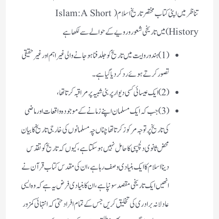
تناظر میں اپنی کتاب
مختصر تاریخ اسلام (Islam:A Short
History) میں تاریخی شعور و رویے کے حوالے سے لکھا ہے
(1)ہندو روایت میں تاریخ کو جلد فنا ہو جانے والی غیر اہم اور غیر حقیقی
تصور کرتے ہوئے رد کر دیا گیا ہے۔
(2)ایک عیسائی کسی دیوار پر بنی شبیہ پر مراقبہ کرتا تھا،
(3)جب کہ ایک مسلمان اپنے زمانے کے موجودہ واقعات اور ماضی
کی تاریخ پر توجہ مرکوز کرتا تھا چناں چہ مسلمانوں کی خارجی تاریخ کا بیان
محض ثانوی دلچسپی کا حامل نہیں ہو سکتا ہے، کیوں کہ تاریخ کو تقدس
دینا اسلام کا ایک بنیادی وصف رہا ہے، ان کی مقدس کتاب قرآن نے
انھیں ایک تاریخی مقصد سونپا ہے، ان کا بنیادی فرض یہ ہے کہ وہ ایسی
عادلانہ برادری کی تخلیق کریں جس کے تمام افراد حتی کہ انتہائی کمزور