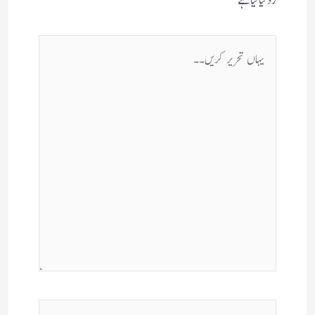
زد کیا گیا ہے
یہاں
تحریر
کریں۔۔
نام*