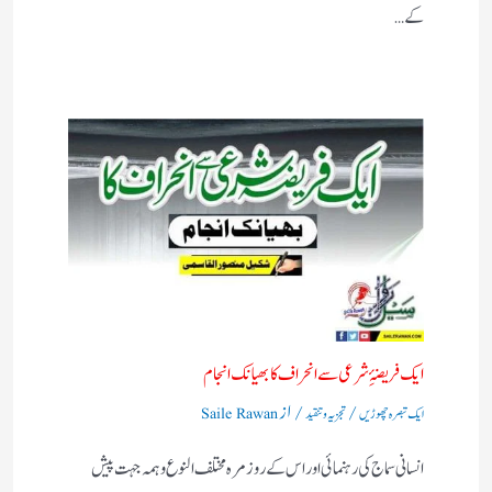
کے…
ایک فریضۂِ شرعی سے انحراف کا بھیانک انجام
/
/ از
ایک تبصرہ چھوڑیں
تجزیہ و تنقید
Saile Rawan
انسانی سماج کی رہنمائی اور اس کے روز مرہ مختلف النوع وہمہ جہت پیش