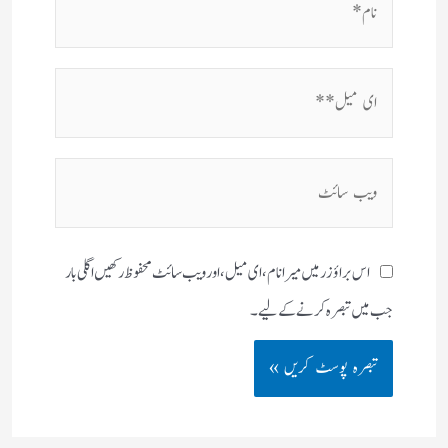
ای
میل**
ویب
سائٹ
اس براؤزر میں میرا نام، ای میل، اور ویب سائٹ محفوظ رکھیں اگلی بار
جب میں تبصرہ کرنے کےلیے۔