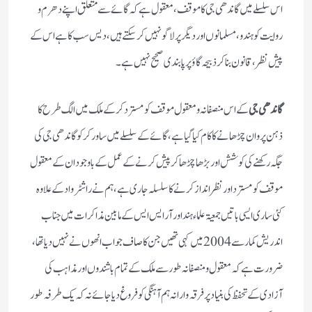
اس سلسلے میں گاندھی جی کا موقف،معقول ہے کہ گائے سے متعلق اپنے دھرم و
روایت کو ہندو، مسلمانوں اور دیگر پر لاگو نہیں کر سکتے ہیں، دیس سب کا ہے اس کے
پیش نظر، قانون بنا کر ذبیحہ گاؤ پر پابندی صحیح نہیں ہے۔
گاندھی جی
کے اس منصفانہ و معقول موقف کو مسترد کر کے ملک میں الگ طرح کا
ذہن پروان چڑھانے کا کام کیا گیا ہے، گائے کے سلسلے میں ساورکر کو گاندھی جی کی
جگہ رکھنے کی کوشش اور بڑھا چڑھا کر پیش کرنے کے عمل کے باوجود ان کے معقول
موقف کو مسترد اور نظرانداز کرنے کا سلسلہ جاری ہے، ہم نے راشٹر واد کے علاوہ
کئی ساری ایسی باتیں جمعیۃ علماء ہند اور آر ایس ایس کے مابین مذاکرات میں جناب
اندریش کمار سے 2004 میں کہی تھیں جن کا صاف جواب انھوں نے نہیں دیا تھا،
ضرورت ہے کہ معقول و منصفانہ طور سے ملک کے تمام باشندوں اور مذاہب کی
آزادی کے تحفظ کی بنیاد پر فرقہ وارانہ ہم آہنگی کو فروغ دیا جائے نہ کہ یک طرفہ طور