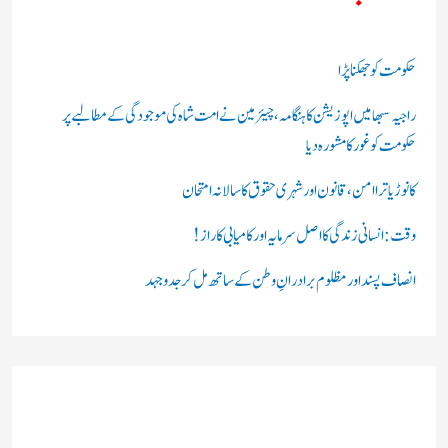
ی
ں
حکومت کو جھکنا پڑا
:
راجیہ سبھا میں اپوزیشن کا ہنگامہ، چیئرمین نے امت شاہ کی موجودگی کے مطالبے پر
حکومت کو غور کا مشورہ دیا
کانوڑ یاترا امن،قانون اور شہری حقوق کا سالانہ امتحان
وقت: انسانی زندگی کا اصل سرمایہ اور کامیابی کا راز !
انصاف پسند اور مظلوم برادرانِ وطن کے ساتھ مل کر جدوجہد