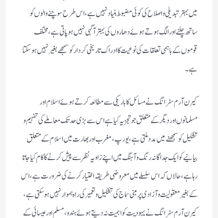
میں بہتر تبدیلی و اصلاح کی کوئی مضبوط بنیاد نہیں ہے، اس طرح سوچنے والوں کو
ساتھ چلنے اور الگ ہوتے ہوئے دھاروں کی بہتر آگہی نہیں ہو پاتی ہے، مختلف
قوموں کے باہمی تعلقات کی نوعیت کا ادراک تاریخی کردار کو سمجھے بغیر نہیں ہو سکتا
ہے۔
کیرن آرم سٹرانگ نے مسائل کا باریکی سے مطالعہ کرتے ہوئے اسلام اور
مسلمانوں اور دیگر کے متعلق جو تجزیہ کیا ہے اس سے بڑی حد تک معاملے کی تفہیم و
تشکیل کو سمجھنے میں مدد ملتی ہے، یورپ، مغرب اور بھارت میں اسلام کے متعلق
بیانیے کو ایک جداگانہ رنگ و آہنگ میں اپنے زاویہ نظر سے پیش کرنے کا کام کیا جاتا
رہا ہے، حالاں کہ اس سلسلے میں معروضی طریقہ اختیار کرنے کی ضرورت ہے، اس
کے بغیر معقولیت و آزادی پر مبنی سماج کی تشکیل و تعمیر کی راہ ہموار نہیں ہو سکتی ہے،
کیرن آرم سٹرانگ نے یہودیت کو اہمیت نہ دیتے ہوئے ہندو،مسلم اور عیسائی کے