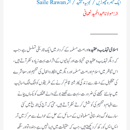
/
/ از
ایک تبصرہ چھوڑیں
تجزیہ و تنقید
Saile Rawan
از:
مولاناعبدالحمید نعمانی
اسلامی تہذیب و عقیدہ
اور امت مسلمہ کے کردار میں ایک تاریخی تسلسل ہے، جب
کہ دیگر تہذیب و عقیدہ پر تخیلات اور کہانیوں کے اثرات بہت زیادہ نظر آتے ہیں،
اس تناظر میں اسلام اور امت مسلمہ اور دیگر میں افکار و اعمال کی تفہیم اور معاشرے
کی تشکیل کے اسفار سے زندگی کا رشتہ قائم کرنے کے طریقوں کو الگ الگ اسالیب
میں جاننے سمجھنے کی ضرورت، بہت سے لکھنے بولنے والے مختلف کو یکساں پیمانے
سے افہام و تفہیم کی کوشش کرتے نظر آتے ہیں، حتی کہ آج کی تاریخ میں کئی
سارے لوگ ہندستانی مسلمانوں کے مسائل کے حل کے حوالے سے مرکز میں آر
ایس ایس کو رکھ کر دیکھتے ہیں، جب کہ حقیقت میں ایسا نہیں ہے، ہندوتو اور سنگھ