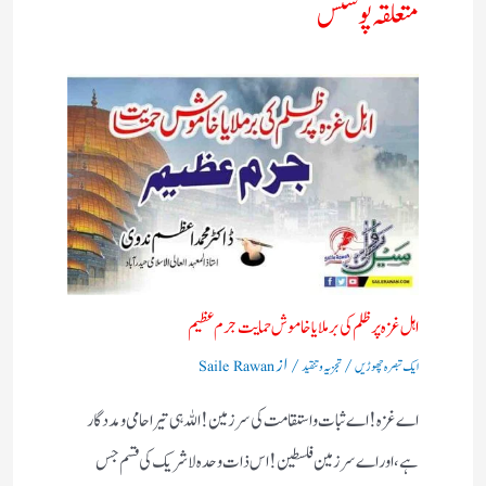
متعلقہ پوسٹس
اہل غزہ پر ظلم کی برملا یا خاموش حمایت جرم عظیم
/
/ از
ایک تبصرہ چھوڑیں
تجزیہ و تنقید
Saile Rawan
اے غزہ! اے ثبات واستقامت کی سرزمین! اللہ ہی تیرا حامی ومددگار
ہے، اور اے سرزمین فلسطین! اس ذات وحدہ لاشریک کی قسم جس