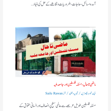
آمدہ مسائل ، حاجات ، ضروریات وتقاضے کے حل کی بنیاد…
ماضی تا حال، مسئلہ فلسطین اور جامعہ ملیہ
/
/ از
ایک تبصرہ چھوڑیں
تجزیہ و تنقید
Saile Rawan
مسئلہ فلسطین طویل عرصے سے عالمی سطح پر انصاف اور انسانی حقوق کے