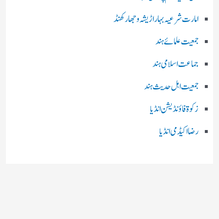
امارت شرعیہ بہار اڑیشہ و جھارکھنڈ
جمعیت علمائے ہند
جماعت اسلامی ہند
جمعیت اہل حدیث ہند
زکوۃ فاؤنڈیشن انڈیا
رضا اکیڈمی انڈیا
چند اہم بھارتی اخبارات