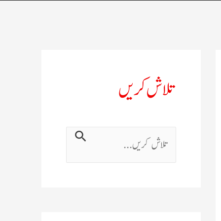
تلاش کریں
ت
ل
ا
ش