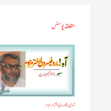
متعلقہ پوسٹس
آه ! پروفیسر ولی اختر مرحوم