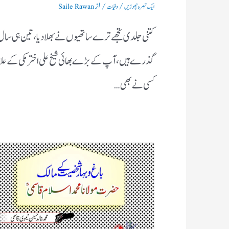
/
/ از
ایک تبصرہ چھوڑیں
وفیات
Saile Rawan
کتنی جلدی تجھے ترے ساتھیوں نے بھلادیا، تین ہی سال
گذرے ہیں، آپ کے بڑے بھائی شیخ علی اختر مکی کے علا
کسی نے بھی…