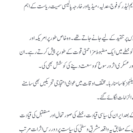
م لیڈر کو فوج، عدلیہ، میڈیا اور خارجہ پالیسی سمیت ریاست کے اہم
ں پر تنقید کے لیے جانے جاتے تھے۔ وہ خاص طور پر امریکہ اور
 کو خطے میں ایک مضبوط مزاحمتی قوت کے طور پر پیش کرتے رہے۔ ان
 اور عسکری اثر و رسوخ کو وسعت دینے کی کوشش بھی کی۔
یلنجز کا سامنا رہا۔ مختلف اوقات میں عوامی احتجاجی تحریکیں بھی سامنے
الزامات لگائے گئے۔
 بعد ایران کی سیاسی قیادت، خطے کی صورتحال اور مستقبل کی قیادت
کے مطابق یہ واقعہ مشرقِ وسطیٰ کی سیاست پر دور رس اثرات مرتب