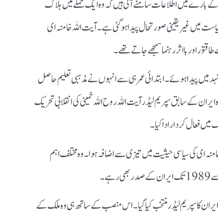
ی کے بارے میں اطلاعات سامنے آئی ہیں کہ وہ ایک حملے میں ہلاک
است میں غیر یقینی صورتحال پیدا ہوگئی ہے۔ آیت اللہ خامنہ ای
تور اور بااثر رہنما سمجھے جاتے تھے۔
 مشہد میں پیدا ہوئے۔ ابتدائی عمر ہی سے انہوں نے مذہبی تعلیم حاصل
ایران کے سابق سپریم لیڈر آیت اللہ روح اللہ خمینی کی انقلابی تحریک
 میں فعال کردار ادا کیا۔
عد خامنہ ای کی سیاسی حیثیت میں تیزی سے اضافہ ہوا۔ وہ مختلف اہم
ہیں ایران کا سپریم لیڈر منتخب کیا گیا۔ اس منصب کے ساتھ ہی وہ ملک کے