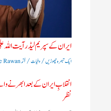
ایران کے سپریم لیڈر آیت اللہ عل
/
/ از
ایک تبصرہ چھوڑیں
وفیات
le Rawan
انقلابِ ایران کے بعد ابھرنے والے 
نظر