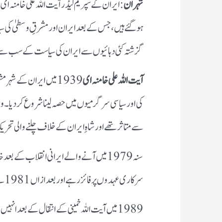
تہران
: ایران کے سپریم لیڈر آیت اللہ علی خامنہ ا
ہوگئے ہیں، جس کے بعد ایران اور مشرقِ وسطیٰ کی سی
گزشتہ کئی دہائیوں سے ایران کی سیاست کے سب سے طاق
آیت اللہ علی خامنہ ای
1939 میں ایران کے شہر
کی اور سیاسی سرگرمیوں میں حصہ لینا شروع کردیا۔ وہ 
سے متاثر تھے اور شاہِ ایران کے خلاف چلنے والی تحریک
سنہ 1979 میں آنے والے ایرانی انقلاب کے ب
سرکاری عہدوں پر فائز رہے اور بعد ازاں 1981 سے 1989 تک ایران کے صدر بھی رہے۔
1989 میں آیت اللہ خمینی کے انتقال کے بعد ان