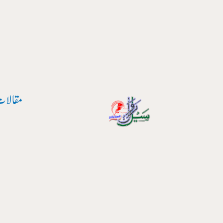
پوسٹ
واد
نیویگیشن
ر
ائیں۔
مقالات