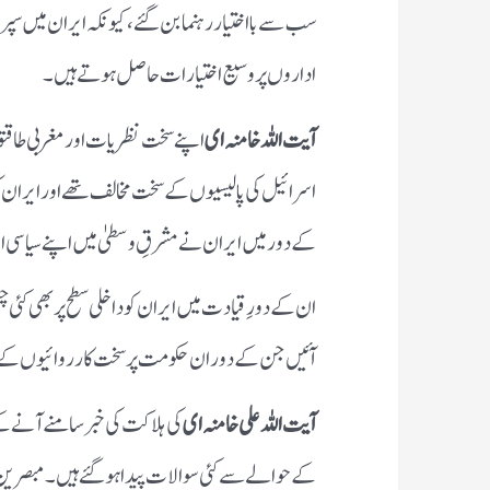
سب سے بااختیار رہنما بن گئے، کیونکہ ایران میں سپری
اداروں پر وسیع اختیارات حاصل ہوتے ہیں۔
آیت اللہ خامنہ ای
اپنے سخت نظریات اور مغربی طاقتو
اسرائیل کی پالیسیوں کے سخت مخالف تھے اور ایران
کے دور میں ایران نے مشرقِ وسطیٰ میں اپنے سیاسی
ان کے دورِ قیادت میں ایران کو داخلی سطح پر بھی کئی چ
آئیں جن کے دوران حکومت پر سخت کارروائیوں کے 
آیت اللہ علی خامنہ ای
کی ہلاکت کی خبر سامنے آنے کے
کے حوالے سے کئی سوالات پیدا ہوگئے ہیں۔ مبصرین 