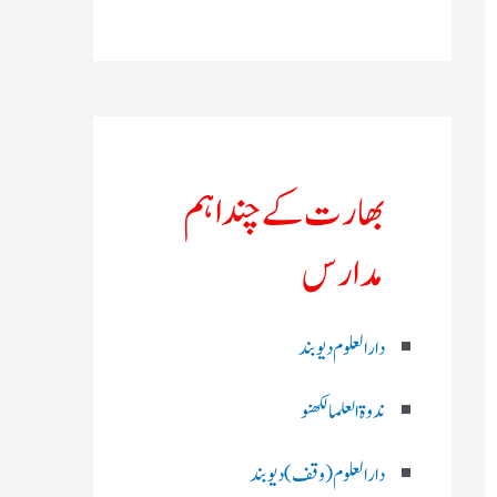
بھارت کے چند اہم
مدارس
دارالعلوم دیوبند
ندوۃالعلما لکھنو
دارالعلوم (وقف)دیوبند