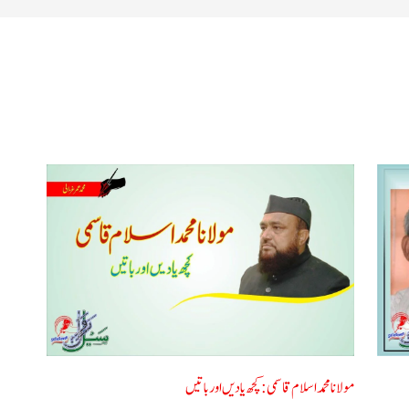
مولانا محمد اسلام قاسمی: کچھ یادیں اور باتیں​