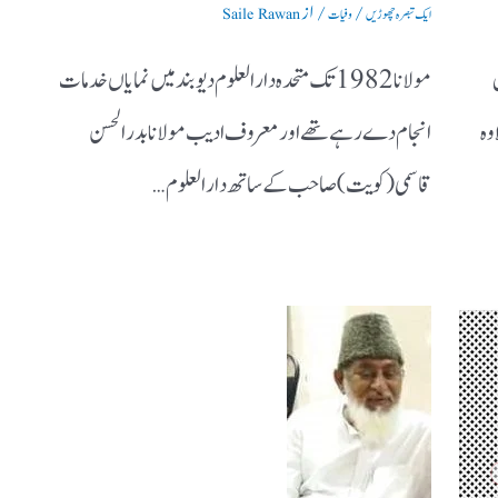
/
/ از
ایک تبصرہ چھوڑیں
وفیات
Saile Rawan
مولانا 1982 تک متحدہ دارالعلوم دیوبند میں نمایاں خدمات
وہ
انجام دے رہے تھے اور معروف ادیب مولانا بدر الحسن
قاسمی (کویت) صاحب کے ساتھ دارالعلوم…