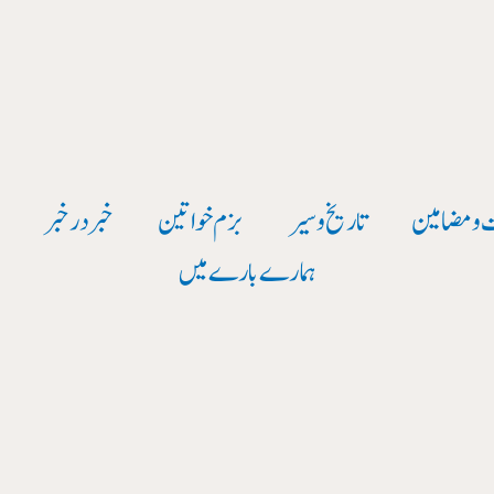
 و مضامین
تاریخ وسیر
بزم خواتین
خبر در خبر
و
ہمارے بارے میں