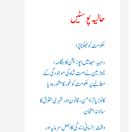
ک
حالیہ پوسٹیں
ر
ی
حکومت کو جھکنا پڑا
ں
راجیہ سبھا میں اپوزیشن کا ہنگامہ،
:
چیئرمین نے امت شاہ کی موجودگی کے
مطالبے پر حکومت کو غور کا مشورہ دیا
کانوڑ یاترا امن،قانون اور شہری حقوق کا
سالانہ امتحان
وقت: انسانی زندگی کا اصل سرمایہ اور