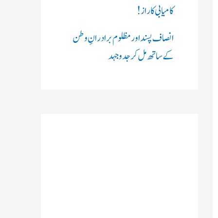
کامیابی کا راز !
انصاف پسند اور مظلوم برادرانِ وطن
کے ساتھ مل کر جدوجہد