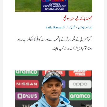
ٹیم انڈیا کے لیے سنہرا موقع
/
/ از
ایک تبصرہ چھوڑیں
کھیل کود
Saile Rawan
اگر آسٹریلیا کے مچل مارش کے ہاتھوں سے وراٹ کوہلی کا کیچ ڈراپ نہ ہوا
ہوتا ، تو کیا انڈیا کرکٹ ورلڈ کپ کا اپنا…