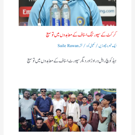
کرکٹ کے سپورٹنگ اسٹاف کے معاہدوں میں توسیع
/
/ از
ایک تبصرہ چھوڑیں
کھیل کود
Saile Rawan
ہیڈ کوچ راہل دراوڑ اور دیگر سپورٹ اسٹاف کے معاہدوں میں توسیع