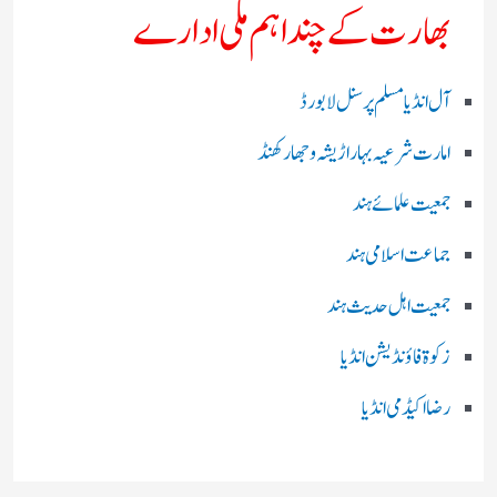
بھارت کے چند اہم ملی ادارے
آل انڈیا مسلم پرسنل لا بورڈ
امارت شرعیہ بہار اڑیشہ و جھارکھنڈ
جمعیت علمائے ہند
جماعت اسلامی ہند
جمعیت اہل حدیث ہند
زکوۃ فاؤنڈیشن انڈیا
رضا اکیڈمی انڈیا