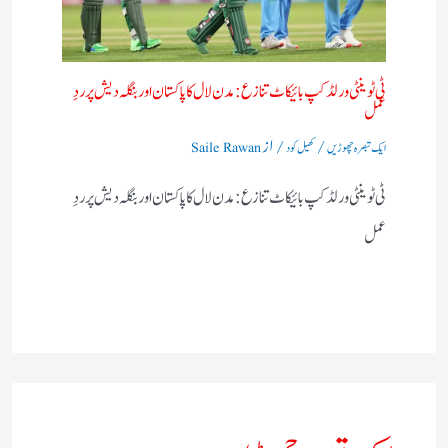
ٹی ٹوینٹی ورلڈ کپ بائیکاٹ تنازع: مدن لال کا پاکستان اور بنگلہ دیش پر ردِ
عمل
/
/ از
ایک تبصرہ چھوڑیں
کھیل کود
Saile Rawan
ٹی ٹوینٹی ورلڈ کپ بائیکاٹ تنازع: مدن لال کا پاکستان اور بنگلہ دیش پر ردِ
عمل