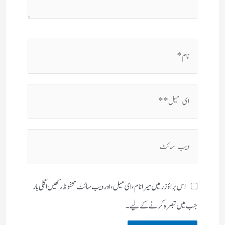
نام*
ای
میل**
ویب
سائٹ
اس براؤزر میں میرا نام، ای میل، اور ویب سائٹ محفوظ رکھیں اگلی بار
جب میں تبصرہ کرنے کےلیے۔