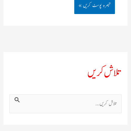
تلاش کریں
ت
ل
ا