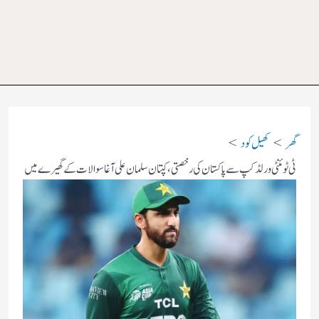
گھر
کھیل کود
ٹی ٹوئنٹی ورلڈ کپ سے پاکستان کی رخصتی، کپتان سلمان علی آغا سوالات کے گھیرے میں