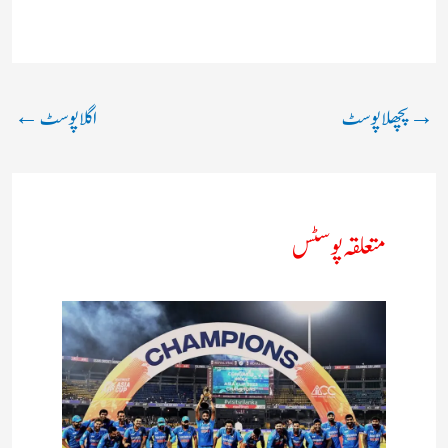
→
پچھلا پوسٹ
اگلا پوسٹ
←
متعلقہ پوسٹس