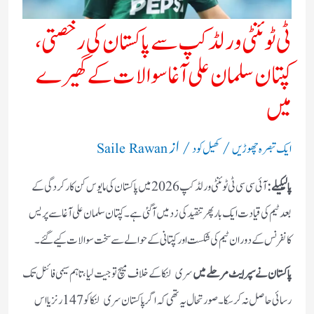
ٹی ٹوئنٹی ورلڈ کپ سے پاکستان کی رخصتی،
کپتان سلمان علی آغا سوالات کے گھیرے
میں
/
/ از
ایک تبصرہ چھوڑیں
کھیل کود
Saile Rawan
پالیکیلے:
آئی سی سی ٹی ٹوئنٹی ورلڈ کپ 2026 میں پاکستان کی مایوس کن کارکردگی کے
بعد ٹیم کی قیادت ایک بار پھر تنقید کی زد میں آگئی ہے۔ کپتان سلمان علی آغا سے پریس
کانفرنس کے دوران ٹیم کی شکست اور کپتانی کے حوالے سے سخت سوالات کیے گئے۔
پاکستان نے سپر ایٹ مرحلے میں
سری لنکا کے خلاف میچ تو جیت لیا، تاہم سیمی فائنل تک
رسائی حاصل نہ کرسکا۔ صورتحال یہ تھی کہ اگر پاکستان سری لنکا کو 147 رنز یا اس