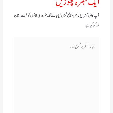
ایک تبصرہ چھوڑیں
آپ کا ای میل ایڈریس شائع نہیں کیا جائے گا۔
ضروری خانوں کو
*
سے نشان
زد کیا گیا ہے
یہاں
تحریر
کریں۔۔