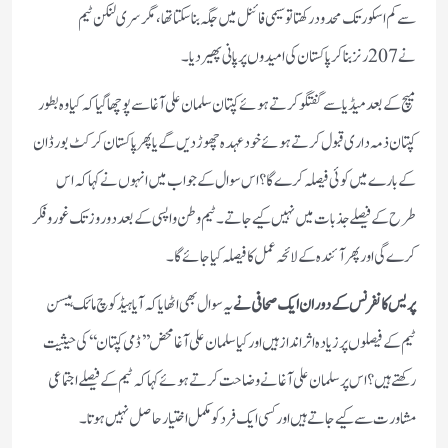
سے کم اسکور تک محدود رکھتا تو سیمی فائنل میں جگہ بنا سکتا تھا، مگر سری لنکن ٹیم
نے 207 رنز بنا کر پاکستان کی امیدوں پر پانی پھیر دیا۔
میچ کے بعد میڈیا سے گفتگو کرتے ہوئے کپتان سلمان علی آغا سے پوچھا گیا کہ کیا وہ بطور
کپتان ذمہ داری قبول کرتے ہوئے خود عہدہ چھوڑ دیں گے یا پھر پاکستان کرکٹ بورڈ ان
کے بارے میں کوئی فیصلہ کرے گا؟ اس سوال کے جواب میں انہوں نے کہا کہ اس
طرح کے فیصلے جذبات میں نہیں کیے جاتے۔ ٹیم وطن واپسی کے بعد دو روز تک غور و فکر
کرے گی اور پھر آئندہ کے لائحہ عمل کا فیصلہ کیا جائے گا۔
پریس کانفرنس کے دوران ایک صحافی نے
یہ سوال بھی اٹھایا کہ آیا ہیڈ کوچ مائک ہیسن
ٹیم کے فیصلوں پر زیادہ اثر انداز ہیں اور کیا سلمان علی آغا محض ’’ڈمی کپتان‘‘ کی حیثیت
رکھتے ہیں؟ اس پر سلمان علی آغا نے وضاحت کرتے ہوئے کہا کہ ٹیم کے فیصلے اجتماعی
مشاورت سے کیے جاتے ہیں اور کسی ایک فرد کو مکمل اختیار حاصل نہیں ہوتا۔