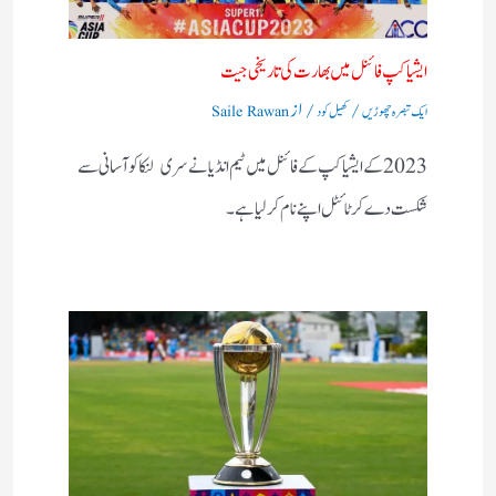
ایشیا کپ فائنل میں بھارت کی تاریخی جیت
/
/ از
ایک تبصرہ چھوڑیں
کھیل کود
Saile Rawan
2023 کے ایشیا کپ کے فائنل میں ٹیم انڈیا نے سری لنکا کو آسانی سے
شکست دے کر ٹائٹل اپنے نام کرلیا ہے۔