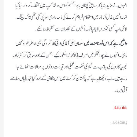
انہوں نے مزید بتایا کہ سابق کپتان بابر اعظم کو اس ورلڈ کپ میں مختلف کردار دیا گیا
تھا۔ انہیں مڈل آرڈر میں استحکام فراہم کرنے کی ذمہ داری سونپی گئی تھی تاکہ بیٹنگ
لائن اپ کسی ممکنہ دباؤ یا اچانک وکٹوں کے نقصان سے محفوظ رہ سکے۔
واضح رہے کہ اس ٹورنامنٹ میں
سلمان علی آغا کی ذاتی کارکردگی بھی خاطر خواہ نہیں
رہی۔ انہوں نے چھ اننگز میں صرف 60 رنز اسکور کیے، جس کے بعد سابق کرکٹرز اور
تجزیہ کاروں کی جانب سے ٹیم کی حکمت عملی اور قیادت دونوں پر سوالات اٹھائے جا
رہے ہیں۔ اب دیکھنا یہ ہے کہ پاکستان کرکٹ میں اس ناکامی کے بعد کیا تبدیلیاں سامنے
آتی ہیں۔
Like this:
Loading...