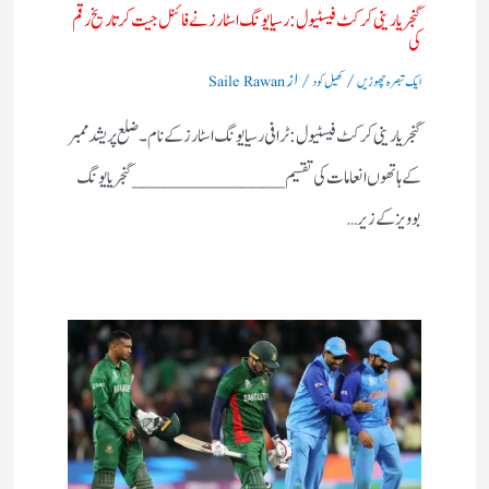
گنجریا رینی کرکٹ فیسٹیول: رسیا یونگ اسٹارز نے فائنل جیت کر تاریخ رقم
کی
/
/ از
ایک تبصرہ چھوڑیں
کھیل کود
Saile Rawan
گنجریا رینی کرکٹ فیسٹیول: ٹرافی رسیا یونگ اسٹارز کے نام ۔ ضلع پریشد ممبر
کے ہاتھوں انعامات کی تقسیم ______________ گنجریا یونگ
بوویز کے زیر…