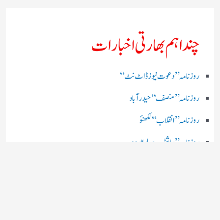
چند اہم بھارتی اخبارات
روز نامہ ’’ دعوت نیوز ڈاٹ نٹ‘‘
روزنامہ ’’ منصف‘‘ حیدر آباد
روزنامہ ’’ انقلاب‘‘ لکھنؤ
روز نامہ ’’راشٹریہ سہارا اردو
روزنامہ ’’اخبارمشرق‘‘ کولکاتا
روزنامہ ’’اعتماد‘‘ حیدرآباد
اردو نیوز ’’بی بی سی‘‘