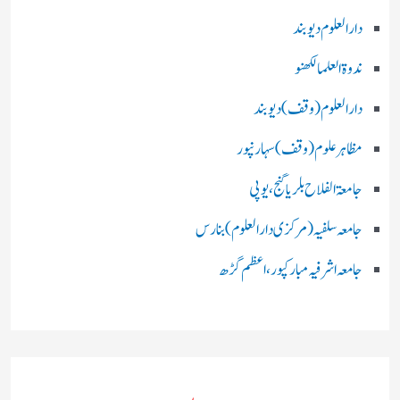
دارالعلوم دیوبند
ندوۃالعلما لکھنو
دارالعلوم (وقف)دیوبند
مظاہرعلوم (وقف)سہارنپور
جامعۃ الفلاح بلریاگنج،یوپی
جامعہ سلفیہ(مرکزی دارالعلوم )بنارس
جامعہ اشرفیہ مبارکپور،اعظم گڑھ