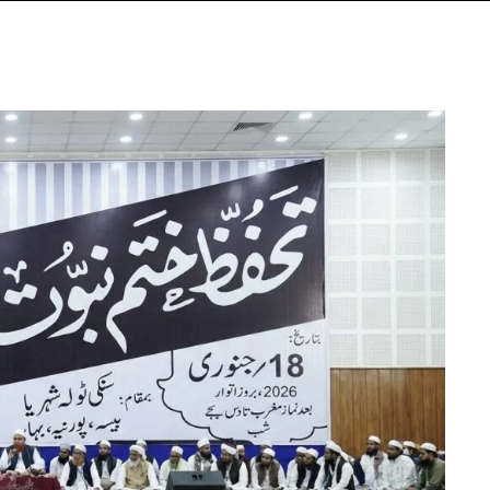
تحفظِ
عقیدۂ
ختمِ
نبوت
ﷺ
پر
اہم