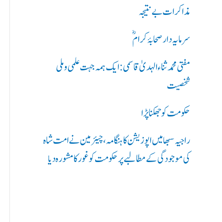
ر
مذاکرات بے نتیجہ
ی
سرمایہ دار صحابۂ کرامؓ
ں
مفتی محمد ثناء الہدیٰ قاسمی: ایک ہمہ جہت علمی و ملی
:
شخصیت
حکومت کو جھکنا پڑا
راجیہ سبھا میں اپوزیشن کا ہنگامہ، چیئرمین نے امت شاہ
کی موجودگی کے مطالبے پر حکومت کو غور کا مشورہ دیا