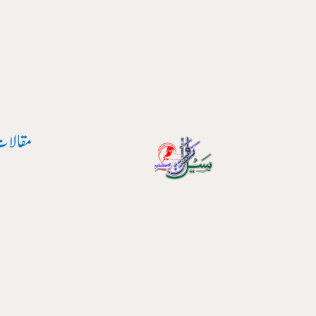
واد
ر
ائیں۔
مقالات