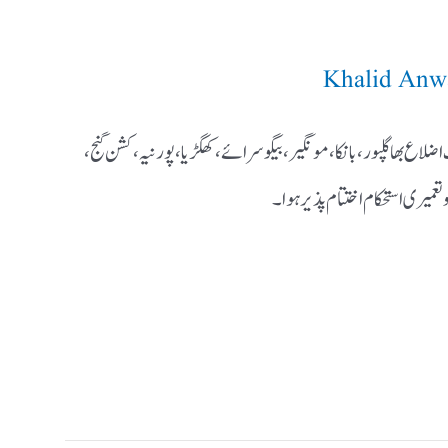
Khalid Anw
ف اضلاع بھاگلپور، بانکا، مونگیر، بیگوسرائے، کھگڑیا، پورنیہ،کشن گنج،
تعمیری استحکام اختتام پذیر ہوا۔