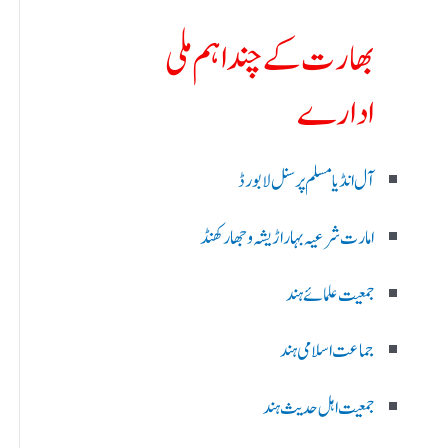
بھارت کے چند اہم ملی
ادارے
آل انڈیا مسلم پرسنل لا بورڈ
امارت شرعیہ بہار اڑیشہ و جھارکھنڈ
جمعیت علمائے ہند
جماعت اسلامی ہند
جمعیت اہل حدیث ہند