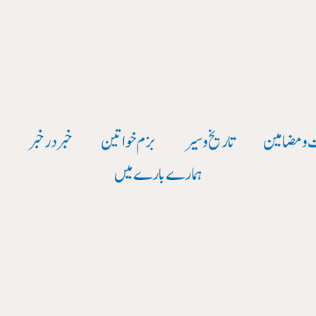
 و مضامین
تاریخ وسیر
بزم خواتین
خبر در خبر
و
ہمارے بارے میں