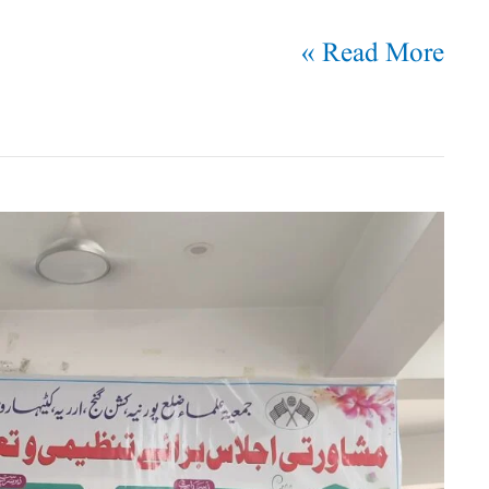
Read More »
جمعیۃ
علماء
بہار
کے
مختلف