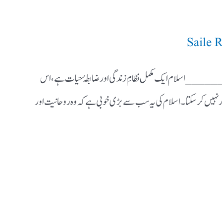
Saile
 اسلام ایک مکمل نظامِ زندگی اور ضابطۂ حیات ہے،اس
 نہیں کر سکتا۔اسلام کی یہ سب سے بڑی خوبی ہے کہ وہ ر وحا نیت اور