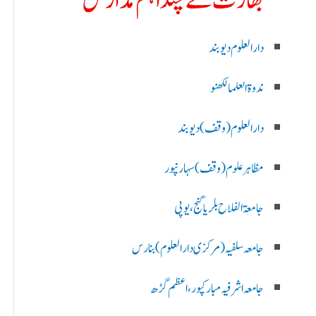
بھارت کے چند اہم مدارس
دارالعلوم دیوبند
ندوۃالعلما لکھنو
دارالعلوم (وقف)دیوبند
مظاہرعلوم (وقف)سہارنپور
جامعۃ الفلاح بلریاگنج،یوپی
جامعہ سلفیہ(مرکزی دارالعلوم )بنارس
جامعہ اشرفیہ مبارکپور،اعظم گڑھ