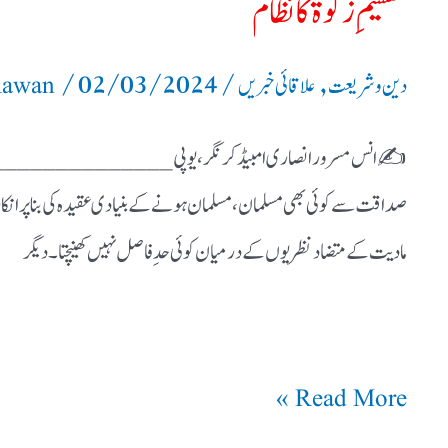
تقسیمِ زکوٰۃ کا نظام
/
02/03/2024
/
,
دین و شریعت
علاقائی خبریں
 Rawan
✍️ انس مسرورانصاری امبیڈکرنگر،یوپی ___________________
صداقت سے کوئی بھی مسلمان،مسلمان ہونے کے بنیادی عقیدہ کی بنا پر انکار
مادیت کے متضاد نظریوں کے درمیان کوئی حدِ فاصل نہیں کھینچتا۔ دیگر
Read More »