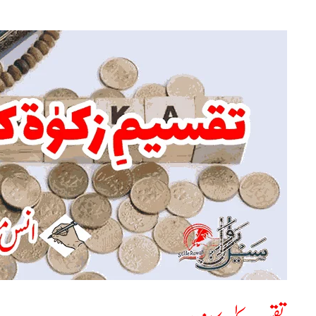
تقسیمِ
زکوٰۃ
کا
نظام