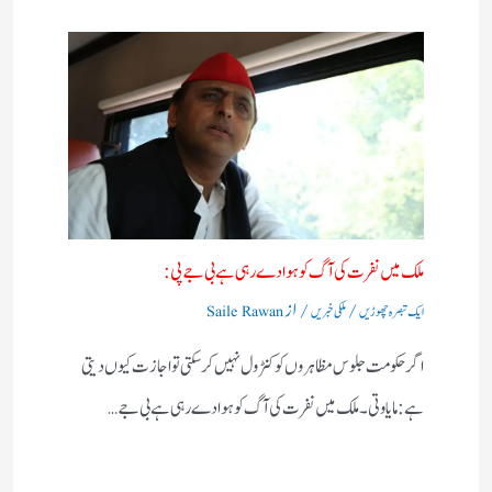
ملک میں نفرت کی آگ کو ہوا دے رہی ہے بی جے پی:
/
/ از
ایک تبصرہ چھوڑیں
ملکی خبریں
Saile Rawan
اگر حکومت جلوس مظاہروں کو کنٹرول نہیں کرسکتی تو اجازت کیوں دیتی
ہے:مایاوتی۔ ملک میں نفرت کی آگ کو ہوا دے رہی ہے بی جے…