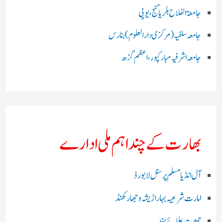
جامعۃ الفلاح بلریاگنج،یوپی
جامعہ سلفیہ(مرکزی دارالعلوم )بنارس
جامعہ اشرفیہ مبارکپور،اعظم گڑھ
بھارت کے چند اہم ملی ادارے
آل انڈیا مسلم پرسنل لا بورڈ
امارت شرعیہ بہار اڑیشہ و جھارکھنڈ
جمعیت علمائے ہند