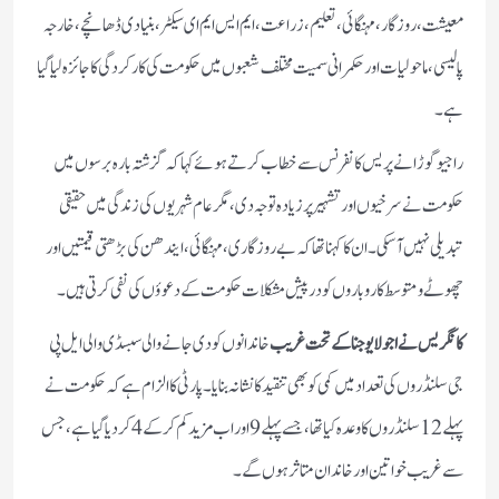
معیشت، روزگار، مہنگائی، تعلیم، زراعت، ایم ایس ایم ای سیکٹر، بنیادی ڈھانچے، خارجہ
پالیسی، ماحولیات اور حکمرانی سمیت مختلف شعبوں میں حکومت کی کارکردگی کا جائزہ لیا گیا
ہے۔
راجیو گوڑا نے پریس کانفرنس سے خطاب کرتے ہوئے کہا کہ گزشتہ بارہ برسوں میں
حکومت نے سرخیوں اور تشہیر پر زیادہ توجہ دی، مگر عام شہریوں کی زندگی میں حقیقی
تبدیلی نہیں آ سکی۔ ان کا کہنا تھا کہ بے روزگاری، مہنگائی، ایندھن کی بڑھتی قیمتیں اور
چھوٹے و متوسط کاروباروں کو درپیش مشکلات حکومت کے دعوؤں کی نفی کرتی ہیں۔
کانگریس نے اجولا یوجنا کے تحت غریب
خاندانوں کو دی جانے والی سبسڈی والی ایل پی
جی سلنڈروں کی تعداد میں کمی کو بھی تنقید کا نشانہ بنایا۔ پارٹی کا الزام ہے کہ حکومت نے
پہلے 12 سلنڈروں کا وعدہ کیا تھا، جسے پہلے 9 اور اب مزید کم کر کے 4 کر دیا گیا ہے، جس
سے غریب خواتین اور خاندان متاثر ہوں گے۔