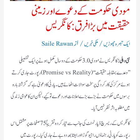
مودی حکومت کے دعوے اور زمینی
حقیقت میں بڑا فرق: کانگریس
/
/ از
ایک تبصرہ چھوڑیں
ملکی خبریں
Saile Rawan
نئی دہلی:
کانگریس نے مودی 3.0 حکومت کے دو سال مکمل ہونے پر ایک تفصیلی
’’وعدے بمقابلہ حقیقت‘‘ (Promise vs Reality) رپورٹ جاری کرتے
ہوئے مرکز کی کارکردگی پر سخت سوالات اٹھائے ہیں۔ پارٹی کا دعویٰ ہے کہ گزشتہ بارہ
برسوں میں حکومت نے بڑے بڑے اعلانات اور دعوے تو کیے، لیکن ان کا عوامی زندگی
میں مطلوبہ اثر نظر نہیں آیا۔
کانگریس کے ریسرچ ڈپارٹمنٹ کی جانب سے تیار کردہ تقریباً 75 صفحات پر مشتمل اس
رپورٹ کو پارٹی رہنماؤں راجیو گوڑا اور امیتابھ دوبے نے جاری کیا۔ رپورٹ میں