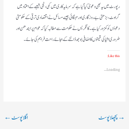
رپورٹ میں یہ بھی دعویٰ کیا گیا ہے کہ سرمایہ کاری میں کمی، نجی شعبے کے اعتماد میں
گراوٹ، بڑھتی بے روزگاری اور مہنگائی جیسے مسائل نے اقتصادی ترقی کے حکومتی
دعوؤں کو کمزور کیا ہے۔ کانگریس نے حکومت سے مطالبہ کیا کہ عوام پر ایندھن اور
ضروری اشیا کی قیمتوں کا اضافی بوجھ ڈالنے کے بجائے راحت فراہم کی جائے۔
Like this:
Loading...
→
پچھلا پوسٹ
اگلا پوسٹ
←