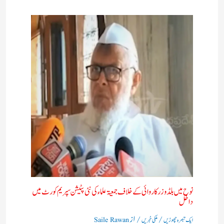
نوح میں بلڈوزر کاروائی کے خلاف جمعیۃ علماء کی نئی پٹیشن سپریم کورٹ میں
داخل
/
/ از
ایک تبصرہ چھوڑیں
ملکی خبریں
Saile Rawan