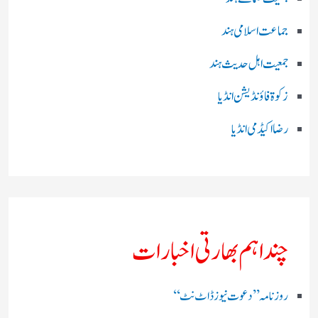
جماعت اسلامی ہند
جمعیت اہل حدیث ہند
زکوۃ فاؤنڈیشن انڈیا
رضا اکیڈمی انڈیا
چند اہم بھارتی اخبارات
روز نامہ ’’ دعوت نیوز ڈاٹ نٹ‘‘