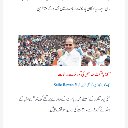
رہی ہے۔ یہ ارکان پارلیمنٹ ریاست میں تشدد کے متاثرین…
’’ انڈیا‘‘ گٹ بندھن کی گورنر سے ملاقات
/
/ از
ایک تبصرہ چھوڑیں
ملکی خبریں
Saile Rawan
منی پور تشدد کے سلسلے میں ریاست کے دورے پر گئے گٹھ بندھن انڈیا کے
وفد نے گورنر سے ملاقات کی اور اپنا موقف پیش…