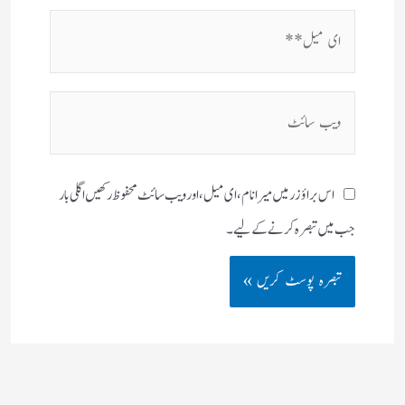
ای
میل**
ویب
سائٹ
اس براؤزر میں میرا نام، ای میل، اور ویب سائٹ محفوظ رکھیں اگلی بار
جب میں تبصرہ کرنے کےلیے۔