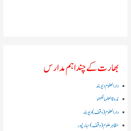
بھارت کے چند اہم مدارس
دارالعلوم دیوبند
ندوۃالعلما لکھنو
دارالعلوم (وقف)دیوبند
مظاہرعلوم (وقف)سہارنپور