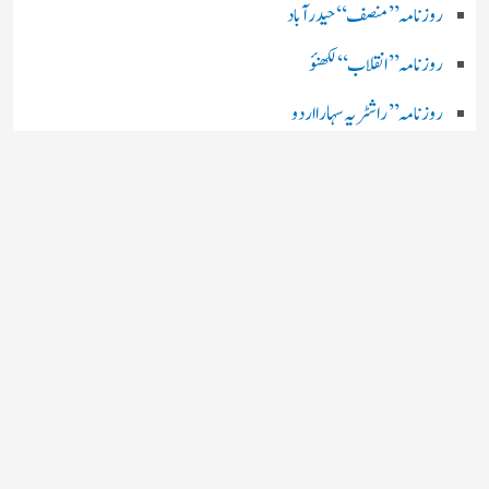
روزنامہ ’’ منصف‘‘ حیدر آباد
روزنامہ ’’ انقلاب‘‘ لکھنؤ
روز نامہ ’’راشٹریہ سہارا اردو
روزنامہ ’’اخبارمشرق‘‘ کولکاتا
روزنامہ ’’اعتماد‘‘ حیدرآباد
اردو نیوز ’’بی بی سی‘‘