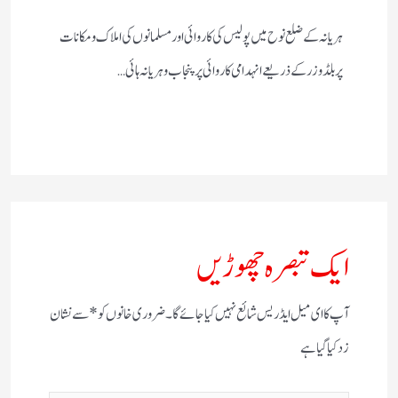
ہریانہ کے ضلع نوح میں پولیس کی کاروائی اور مسلمانوں کی املاک و مکانات
پر بلڈوزر کے ذریعے انہدامی کاروائی پر پنجاب و ہریانہ ہائی…
ایک تبصرہ چھوڑیں
آپ کا ای میل ایڈریس شائع نہیں کیا جائے گا۔
ضروری خانوں کو
*
سے نشان
زد کیا گیا ہے