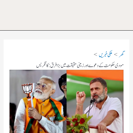
گھر
ملکی خبریں
مودی حکومت کے دعوے اور زمینی حقیقت میں بڑا فرق: کانگریس