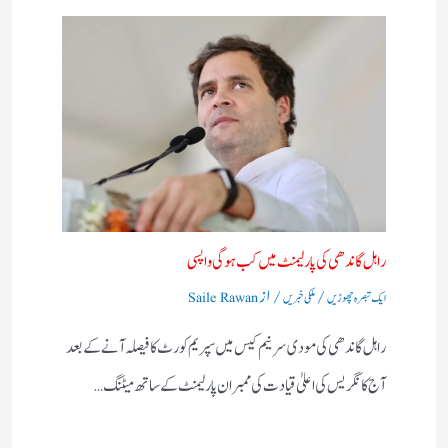
راہل گاندھی کی پارلیمنٹ میں کب ہوگی واپسی
/
/ از
ایک تبصرہ چھوڑیں
ملکی خبریں
Saile Rawan
راہل گاندھی کی مودی سرنیم کیس میں سپریم کورٹ کا فیصلہ آنے کے بعد
آج کانگریس کی اعلیٰ قیادت کی ممبران پارلیمنٹ کے ساتھ میٹنگ…