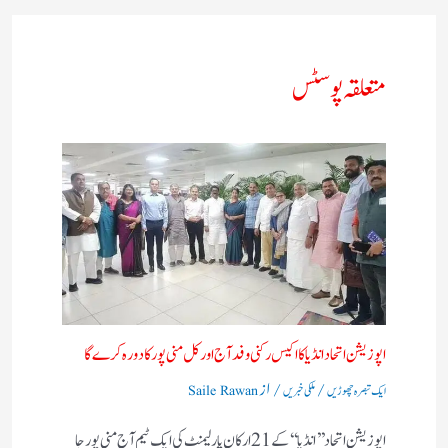
متعلقہ پوسٹس
اپوزیشن اتحاد انڈیا کا اکیس رکنی وفد آج اور کل منی پور کا دورہ کرے گا
/
/ از
ایک تبصرہ چھوڑیں
ملکی خبریں
Saile Rawan
اپوزیشن اتحاد ’’ انڈیا‘‘ کے 21 ارکان پارلیمنٹ کی ایک ٹیم آج منی پور جا