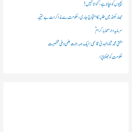
ں
بچیوں کو بچانا ہے، گنوانا نہیں!
:
جھارکھنڈ میں طلبہ کا احتجاج جاری، حکومت سے مذاکرات بے نتیجہ
سرمایہ دار صحابۂ کرامؓ
مفتی محمد ثناء الہدیٰ قاسمی: ایک ہمہ جہت علمی و ملی شخصیت
حکومت کو جھکنا پڑا