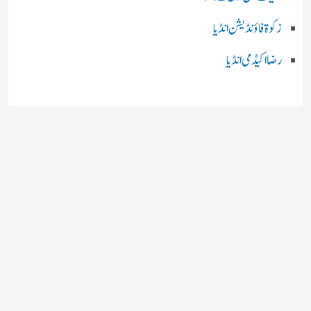
زکوۃ فاؤنڈیشن انڈیا
رضا اکیڈمی انڈیا
چند اہم بھارتی اخبارات
روز نامہ ’’ دعوت نیوز ڈاٹ نٹ‘‘
روزنامہ ’’ منصف‘‘ حیدر آباد
روزنامہ ’’ انقلاب‘‘ لکھنؤ