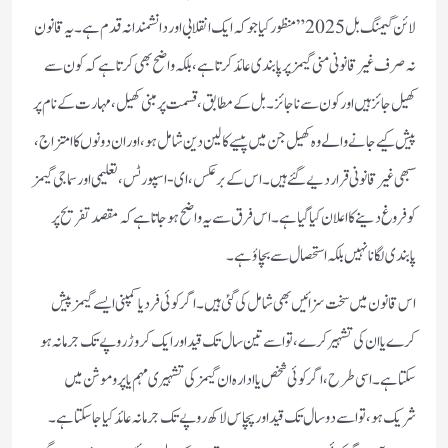
لائن گیمنگ بل 2025” منظور کیاجو کہ ایک انقلابی اور دانشمندانہ قدم ہے۔یہ قانون
نہ صرف غیر قانونی منی گیمز پر پابندی عائد کرتا ہے، بلکہ واضح بھی کرتا ہے کہ کون سے
کھیل جائز ہیں اور کون سے ناجائز۔ بل کے مطابق، قسمت پر مبنی کھیل، مہارت کے نام پر
پیش کیے جانے والے وہ کھیل جن میں پیسے کا لین دین شامل ہو، اور ان دونوں کا امتزاج،
سبھی غیر قانونی قرار دیے گئے ہیں۔ اس کے برعکس، ای -اسپورٹس، تعلیمی اور سماجی گیمز
کو فروغ دینے کا اعلان کیا گیا ہے۔ اس فرق سے یہ واضح ہو جاتا ہے کہ مقصد تفریح پر
پابندی لگانا نہیں بلکہ استحصال سے بچاؤ ہے۔
اس قانون میں سخت سزائیں بھی شامل کی گئی ہیں۔ اگر کوئی فرد یا کمپنی ایسے گیمز پیش
کرے یا ان کی تشہیر کرے، تو اسے تین سال تک قید اور ایک کروڑ روپے تک جرمانہ ہو
سکتا ہے۔اسی طرح، اگر کوئی شخص یا ادارہ ان گیمز کی تشہیری مہم یا پروموشن میں
شریک ہو، تو اسے دو سال تک قید اور پچاس لاکھ روپے تک جرمانہ عائد کیا جا سکتا ہے۔