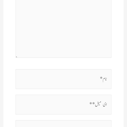
نام*
ای
میل**
ویب