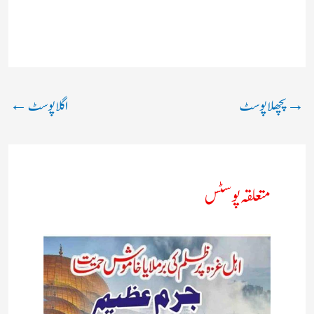
→
پچھلا پوسٹ
اگلا پوسٹ
←
متعلقہ پوسٹس