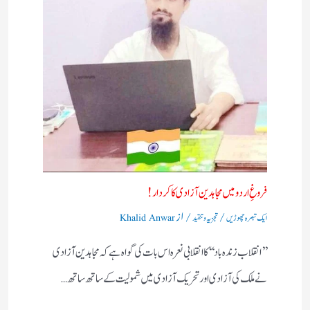
فروغِ اردو میں مجاہدین آزادی کا کردار!
/
/ از
ایک تبصرہ چھوڑیں
تجزیہ و تنقید
Khalid Anwar
’’انقلاب زندہ باد‘‘کا انقلابی نعرہ اس بات کی گواہ ہے کہ مجاہدین آزادی
نے ملک کی آزادی اور تحریک آزادی میں شمولیت کے ساتھ ساتھ…