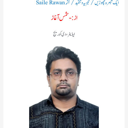
/
/ از
ایک تبصرہ چھوڑیں
تجزیہ و تنقید
Saile Rawan
از:- شمس آغاز
ایڈیٹر،دی کوریج