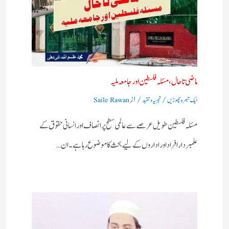
ماضی تا حال، مسئلہ فلسطین اور جامعہ ملیہ
/
/ از
ایک تبصرہ چھوڑیں
تجزیہ و تنقید
Saile Rawan
مسئلہ فلسطین طویل عرصے سے عالمی سطح پر انصاف اور انسانی حقوق کے
علمبردار افراد اور اداروں کے لیے بحث کا موضوع رہا ہے۔ ان…