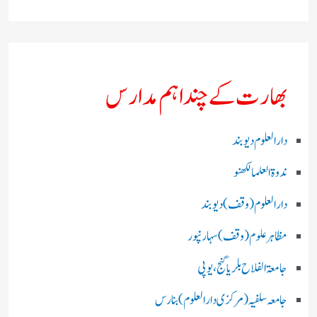
بھارت کے چند اہم مدارس
دارالعلوم دیوبند
ندوۃالعلما لکھنو
دارالعلوم (وقف)دیوبند
مظاہرعلوم (وقف)سہارنپور
جامعۃ الفلاح بلریاگنج،یوپی
جامعہ سلفیہ(مرکزی دارالعلوم )بنارس