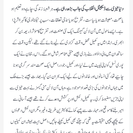
دنیا تیزی سے ڈیجیٹل انقلاب کی جانب بڑھ رہی ہے۔
ہر شعبۂ زندگی، چاہے وہ تعلیم ہو
یا صحت، معیشت ہو یا سیاست، تفریح ہو یا سماجی تعلقات، سب پر ٹیکنالوجی کا گہرا اثر پڑا
ہے۔ ایسے ماحول میں آن لائن گیمنگ ایک نئی صنعت اور تفریح کا مؤثر ذریعہ بن کر
ابھری۔ ابتدا میں یہ کھیل محض وقت گزاری کے لیے بنائے گئے تھے، لیکن وقت کے
ساتھ ان میں مالی داؤ اور سٹے بازی جیسے منفی عناصر شامل ہو گئے۔ اس رجحان نے ایک
پوری نسل کو اپنی لپیٹ میں لے لیا، اورکھیل، جو دراصل ایک صحت مند سرگرمی ہونا
چاہیے تھا، کئی انسانوں اور خاندانوں کے لیے ایک بحران بن گیا۔بھارت جیسے بڑے ملک
میں جہاں نوجوانوں کی بڑی تعداد موجود ہے، وہاں آن لائن منی گیمز نے بہت تیزی سے
اپنی جڑیں مضبوط کر لی۔ یہ کھیل دلکش اور پرکشش وعدے کرتے تھے جیسےآسانی سے
امیر بننے کا موقع اورمہارت سے پیسے کمانے کا بہترین طریقہ وغیرہ مگر ان دلکش دعوؤں
کے پیچھے چھپی حقیقت یہ تھی کہ جتنے بھی کھیل کھیلے جائیں، اصل جیت ہمیشہ ان کمپنیوں