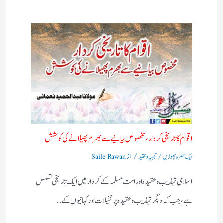
اقوام کا تاریخی کردار،مخصوص بیانیے سے بھرم پھیلانے کی کوشش
/
/ از
ایک تبصرہ چھوڑیں
تجزیہ و تنقید
Saile Rawan
اسلامی تہذیب و عقیدہ اور امت مسلمہ کے کردار میں ایک تاریخی تسلسل
ہے، جب کہ دیگر تہذیب و عقیدہ پر تخیلات اور کہانیوں کے…