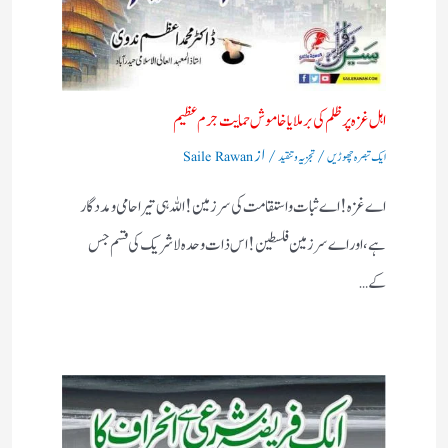
اہل غزہ پر ظلم کی برملا یا خاموش حمایت جرم عظیم
/
/ از
ایک تبصرہ چھوڑیں
تجزیہ و تنقید
Saile Rawan
اے غزہ! اے ثبات واستقامت کی سرزمین! اللہ ہی تیرا حامی ومددگار
ہے، اور اے سرزمین فلسطین! اس ذات وحدہ لاشریک کی قسم جس
کے…