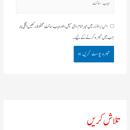
سائٹ
اس براؤزر میں میرا نام، ای میل، اور ویب سائٹ محفوظ رکھیں اگلی بار
جب میں تبصرہ کرنے کےلیے۔
تلاش کریں