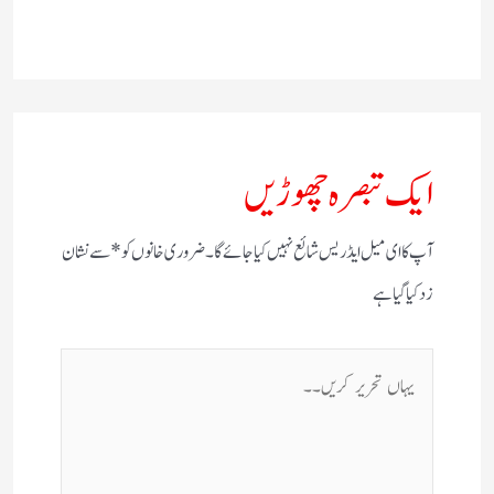
ایک تبصرہ چھوڑیں
آپ کا ای میل ایڈریس شائع نہیں کیا جائے گا۔
ضروری خانوں کو
*
سے نشان
زد کیا گیا ہے
یہاں
تحریر
کریں۔۔