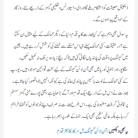
ڈیجیٹل معیشت کو استحکام ملے گا اور ای-اسپورٹس و تعلیمی گیمز کے ذریعے نئے روزگار
کے مواقع پیدا ہوں گے۔
یہ سوال بھی اہم ہے کہ کیا بھارت کا یہ قدم دنیا کے دیگر ممالک کے لیے مثال بن سکتا
ہے؟ درحقیقت، کئی ممالک پہلے ہی اس مسئلے سے نمٹنے کی کوشش کر رہے ہیں۔ چین
میں گیمنگ پر وقت کی پابندیاں لگائی گئی ہیں تاکہ بچے زیادہ دیر تک نہ کھیل سکیں۔
سنگاپور اور جنوبی کوریا میں بھی آن لائن گیمنگ کے لیے سخت قوانین موجود ہیں۔ یورپ
کے کئی ممالک نے لوٹ باکسیس پر پابندی عائد کی ہے کیونکہ انہیں جوا تصور کیا جاتا ہے۔
بھارت نے اس بل کے ذریعے ایک قدم اور آگے بڑھایا ہے، یعنی پورے منی گیمز سسٹم
پر قانونی گرفت مضبوط کی ہے۔ اس طرح بھارت نہ صرف اپنے نوجوانوں کو تحفظ فراہم
کر رہا ہے بلکہ عالمی سطح پر بھی ایک رہنما کے طور پر ابھر رہا ہے۔
یہ بھی دیکھیں
:
آن لائن گیمنگ بل سرکار کا بہتر قدم