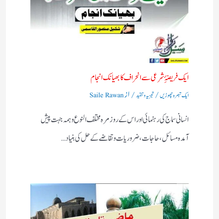
ایک فریضۂِ شرعی سے انحراف کا بھیانک انجام
/
/ از
ایک تبصرہ چھوڑیں
تجزیہ و تنقید
Saile Rawan
انسانی سماج کی رہنمائی اور اس کے روز مرہ مختلف النوع وہمہ جہت پیش
آمدہ مسائل ، حاجات ، ضروریات وتقاضے کے حل کی بنیاد…