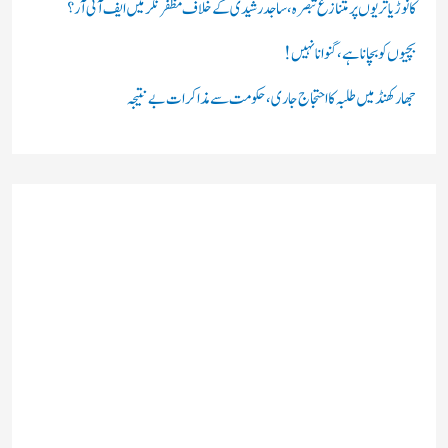
کانوڑ یاتریوں پر متنازع تبصرہ، ساجد رشیدی کے خلاف مظفرنگر میں ایف آئی آر؟
بچیوں کو بچانا ہے، گنوانا نہیں!
جھارکھنڈ میں طلبہ کا احتجاج جاری، حکومت سے مذاکرات بے نتیجہ