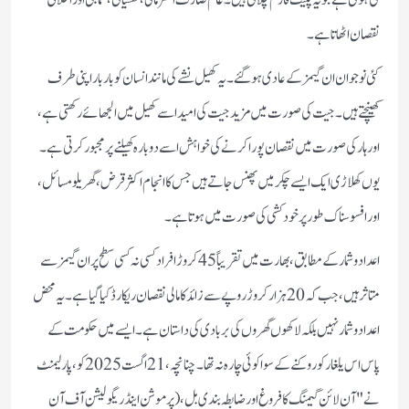
کی ہوتی ہے جو یہ پلیٹ فارم چلاتی ہیں۔ عام صارف اکثر مالی، نفسیاتی، سماجی اور اخلاقی
نقصان اٹھاتا ہے۔
کئی نوجوان ان گیمز کے عادی ہو گئے۔ یہ کھیل نشے کی مانند انسان کو بار بار اپنی طرف
کھینچتے ہیں۔ جیت کی صورت میں مزید جیت کی امید اسے کھیل میں الجھائے رکھتی ہے،
اور ہار کی صورت میں نقصان پورا کرنے کی خواہش اسے دوبارہ کھیلنے پر مجبور کرتی ہے۔
یوں کھلاڑی ایک ایسے چکر میں پھنس جاتے ہیں جس کا انجام اکثر قرض، گھریلو مسائل،
اور افسوسناک طور پر خودکشی کی صورت میں ہوتا ہے۔
اعداد و شمار کے مطابق، بھارت میں تقریباً 45 کروڑ افراد کسی نہ کسی سطح پر ان گیمز سے
متاثر ہیں، جب کہ 20 ہزار کروڑ روپے سے زائد کا مالی نقصان ریکارڈ کیا گیا ہے۔ یہ محض
اعداد و شمار نہیں بلکہ لاکھوں گھروں کی بربادی کی داستان ہے۔ ایسے میں حکومت کے
پاس اس یلغار کو روکنے کے سوا کوئی چارہ نہ تھا۔ چنانچہ، 21 اگست 2025 کو، پارلیمنٹ
نے "آن لائن گیمنگ کا فروغ اور ضابطہ بندی بل،(پرموشن اینڈ ریگولیشن آف آن