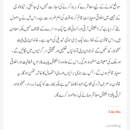
منافع کمانے کے لیے معاشرے کو برباد کرنے کی اجازت نہیں دی جا سکتی۔ ٹیکنالوجی
کے شعبے میں اخلاقی معیارات قائم کرنا وقت کی اہم ضرورت ہے۔ اس بل نے یہ اصول
طے کر دیا ہے کہ ڈیجیٹل ترقی اور انسانی فلاح ایک دوسرے کے مخالف نہیں بلکہ معاون
ہیں۔اس قانون کے نفاذ سے ایک بڑی سماجی تبدیلی کی امید ہے۔ خاندان اپنی بچت
محفوظ رکھ سکیں گے، نوجوان اپنی توانائیاں تعلیمی اور تخلیقی سرگرمیوں میں لگائیں گے،
اور ملک کی معیشت مضبوط ہوگی۔ اس کے علاوہ، ڈیجیٹل پلیٹ فارمز پر شفافیت اور اخلاقی
معیار قائم ہوں گے، جس سے سماجی برائیوں اور مالی استحصال کا خاتمہ ممکن ہوگا۔ یہ
قانون نہ صرف فرد کی فلاح و بہبود کا ضامن ہے بلکہ بھارت کو ایک ذمہ دار، محفوظ اور
ترقی یافتہ ڈیجیٹل معاشرہ بنانے کی راہ ہموار کرے گا۔
Like this:
Loading...