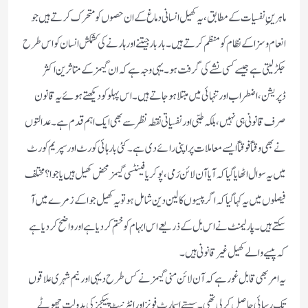
ماہرینِ نفسیات کے مطابق، یہ کھیل انسانی دماغ کے ان حصوں کو متحرک کرتے ہیں جو
انعام و سزا کے نظام کو منظم کرتے ہیں۔ بار بار جیتنے اور ہارنے کی کشمکش انسان کو اس طرح
جکڑ لیتی ہے جیسے کسی نشے کی گرفت ہو۔ یہی وجہ ہے کہ ان گیمز کے متاثرین اکثر
ڈپریشن، اضطراب اور تنہائی میں مبتلا ہو جاتے ہیں۔ اس پہلو کو دیکھتے ہوئے یہ قانون
صرف قانونی ہی نہیں، بلکہ طبی اور نفسیاتی نقطہ نظر سے بھی ایک اہم قدم ہے۔عدالتوں
نے بھی وقتاً فوقتاً ایسے معاملات پر اپنی رائے دی ہے۔ کئی بار ہائی کورٹ اور سپریم کورٹ
میں یہ سوال اٹھایا گیا کہ آیا آن لائن رَمی، پوکر یا فینٹسی گیمز محض کھیل ہیں یا جوا؟ مختلف
فیصلوں میں یہ کہا گیا کہ اگر پیسوں کا لین دین شامل ہو تو یہ کھیل جوا کے زمرے میں آ
سکتے ہیں۔ پارلیمنٹ نے اس بل کے ذریعے اس ابہام کو ختم کر دیا ہے اور واضح کر دیا ہے
کہ پیسے والے کھیل غیر قانونی ہیں۔
یہ امر بھی قابل غور ہے کہ آن لائن منی گیمز نے کس طرح دیہی اور نیم شہری علاقوں
تک رسائی حاصل کر لی تھی۔ سستے اسمارٹ فونز اور انٹرنیٹ پیکجز کی بدولت چھوٹے