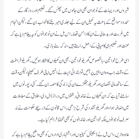
شہروں اور دیہات کے نوجوان بھی ان جالوں میں پھنس گئے۔ تعلیم اور روزگار کے
محدود مواقع کے باعث یہ کھیل ان کے لیے جلدی امیر بننے کا خواب بن گئے، لیکن انجام
میں غربت اور بدحالی نے ان کا دامن تھاما۔ اس بل نے ان نوجوانوں کو یہ پیغام دیا ہے کہ
محنت اور تعلیم ہی کامیابی کے اصل راستے ہیں، نہ کہ سٹے بازی۔
اسی طرح خواتین، بالخصوص گھریلو خواتین، بھی ان کھیلوں کا شکار ہوئیں۔ گھریلو فراغت
کے وقت جب وہ ان ایپس پر آئیں تو ابتدائی جیت نے انہیں اپنی طرف کھینچا، لیکن وقت
کے ساتھ مالی نقصان اور گھریلو جھگڑے ان کی زندگی کا حصہ بن گئے۔ کئی رپورٹوں میں
سامنے آیا ہے کہ ان کھیلوں نے خاندانی رشتوں میں دراڑ ڈال دی، طلاق کے معاملات
میں اضافہ ہوا،اور گھریلو تشدد کی شرح بڑھی۔ اس قانون کے ذریعے حکومت نے نہ
صرف نوجوانوں بلکہ خواتین اور خاندانوں کو بھی تحفظ فراہم کیا ہے۔
علاوہ ازیں، اس بل نے ڈیجیٹل کمپنیوں اور اشتہاری اداروں کو بھی واضح پیغام دیا ہے کہ