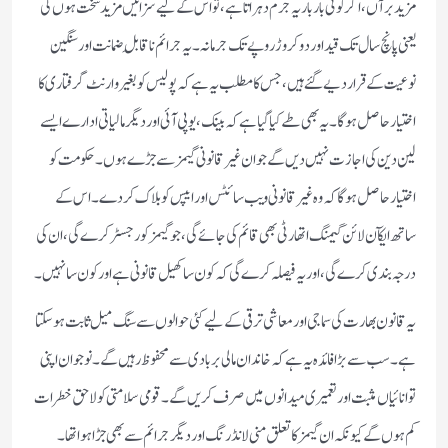
مزید برآں، اگر کوئی بار بار یہ جرم دہراتا ہے، تو اس کے لیے سزائیں مزید سخت ہوں گی
یعنی پانچ سال تک قید اور دو کروڑ روپے تک جرمانہ۔یہ جرائم ناقابلِ ضمانت اور سنگین
نوعیت کے قرار دیے گئے ہیں، جس کا مطلب یہ ہے کہ پولیس کو بغیر وارنٹ گرفتاری کا
اختیار حاصل ہو گا۔یہ بھی طے کیا گیا ہے کہ بینک،یوپی آئی اور دیگر مالیاتی ادارے ایسے
لین دین کی اجازت نہیں دیں گے جو ان غیر قانونی گیمز سے جڑے ہوں۔ حکومت کو
اختیار حاصل ہوگا کہ وہ غیر قانونی ویب سائٹس اور ایپس کو بلاک کر دے۔ اس کے
ساتھ ایکآن لائن گیمنگ اتھارٹی بھی قائم کی جائے گی، جو گیمز کو رجسٹر کرے گی، ان کی
درجہ بندی کرے گی،اور یہ فیصلہ کرے گی کہ کون سا کھیل قانونی ہے اور کون سا نہیں۔
یہ قانون بھارت کی سماجی اور معاشی ترقی کے لیے کئی حوالوں سے سنگ میل ثابت ہو سکتا
ہے۔ سب سے بڑا فائدہ یہ ہے کہ خاندان مالی بربادی سے محفوظ رہیں گے۔ نوجوان اپنی
توانائیاں مثبت اور تعمیری میدانوں میں صرف کریں گے۔ قومی سلامتی کو لاحق خطرات
کم ہوں گےکیونکہ ان گیمز کا تعلق منی لانڈرنگ اور دیگر جرائم سے بھی جڑا ہوا تھا۔