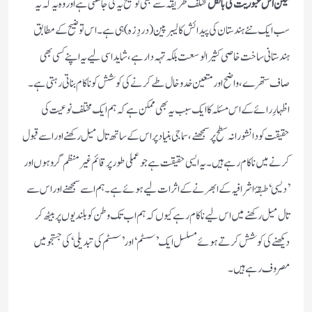
لیکن اس عبوریت کی بالکل
مختلف طریقہ سے بھی توضیح یہ کی جاسکتی ہے اور وہ یہ کہ یہ
سب ایک نئے ہندستان کی پیدائش کا لیبرپین(دردِ زہ) ہی ہے۔اس توضیح کے مطابق
ہندستانی ساخت خاصی کثیر الوسعت بلکہ تہہ دار ہے،شاید اسی لیے یہ اپنے کسی بھی
صاف ستھرے، واضح اور متعین خدوخال طے کرنے کی کوشش کو ناکام بناتی رہتی ہے۔
اظہارِرائے کے اس مسئلہ کا ایک سبب یہ بھی ممکن ہے کہ ہم ایک مختلف نوعیت کی
حقیقت کو دانشورانہ سطح پر سمجھنے ،سماجی بنیاد پر اس کے ساتھ تال میل رکھنے اور اسے قبول
کرنے میں ناکام رہے ہیں۔یہ ایسی حقیقت ہے جو عملی طورپر قائم غیر منظم گروہوں اور
’دیسی‘طبقۂ اشرافیہ کے ابھرنے کے اثرات لیے ہوئے ہے۔ہم اسے سمجھنے اور اس سے
تال میل رکھنے میں اس لیے ناکام رہے کیوں کہ ہم اب تک وطن کو بلندیوں پر بیٹھ کر
دیکھنے کی کوشش کرتے ہوئے مسلسل ایک’ سسٹم‘اور ’سسٹم کی تبدیلی‘کی جستجو میں
مصروف رہے ہیں۔