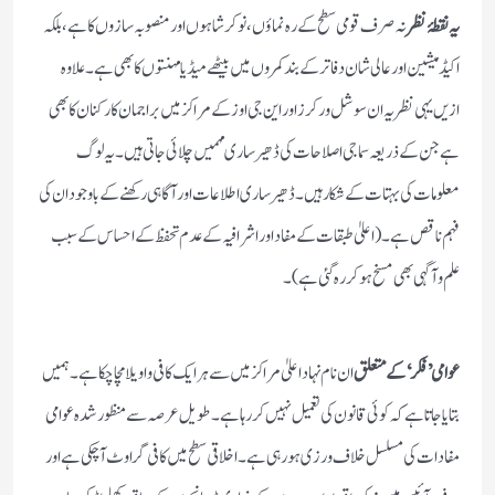
یہ نقطۂ نظر
نہ صرف قومی سطح کے رہ نماؤں ،نوکر شاہوں اور منصوبہ سازوں کا ہے ،بلکہ
اکیڈمیشین اور عالی شان دفاتر کے بندکمروں میں بیٹھے میڈیا مہنتوں کا بھی ہے۔علاوہ
ازیں یہی نظریہ ان سوشل ورکرز اور این جی اوز کے مراکز میں براجمان کارکنان کا بھی
ہے جن کے ذریعہ سماجی اصلاحات کی ڈھیر ساری مہمیں چلائی جاتی ہیں۔یہ لوگ
معلومات کی بہتات کے شکار ہیں۔ڈھیر ساری اطلاعات اور آگاہی رکھنے کے باوجود ان کی
فہم ناقص ہے۔(اعلیٰ طبقات کے مفاد اور اشرافیہ کے عدم تحفظ کے احساس کے سبب
علم و آگہی بھی مسخ ہوکر رہ گئی ہے)۔
عوامی ’فکر‘کے متعلق
ان نام نہاد اعلیٰ مراکز میں سے ہر ایک کافی واویلا مچا چکا ہے۔ ہمیں
بتایا جاتاہے کہ کوئی قانون کی تعمیل نہیں کررہاہے۔طویل عرصہ سے منظور شدہ عوامی
مفادات کی مسلسل خلاف ورزی ہورہی ہے۔اخلاقی سطح میں کافی گراوٹ آچکی ہے اور