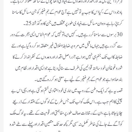
ہرفرد آئین میں مذکور اقدار اور وعدوں کے بنیادی ڈھانچوں کے ساتھ کھلواڑکررہاہے۔
باوجوداس کے،کیا اس کا سبب یہ تو نہیں ہے آج عوام کے جم غفیر کو جن مسائل کا سامنا
کرنا پڑرہاہے ،وہ ان مسائل سے بنیادی طورپر مختلف ہیں جن کا وہ گذشتہ25۔
30برسوں سے سامنا کررہے ہیں۔کہیں ایسا تو نہیں کہ عوام الناس ایسی ہجرت کے دور
سے گزررہے ہیں جہاں ماقبل میں مروجہ ضابطۂ اخلاق غیر متعلقہ ہوکر رہ گیاہے اور نئے
ضابطہ کا اب تک جنم ہی نہیں ہواہے؟دراصل اقدار اور وعدوں کے نظر انداز کرنے کا
شوروغوغااُن خود ساختہ قوانین کی طرف سے سنائی دیتاہے جو ایسی اقدار اور نظام میں
بندھا ہوا ہے جو عوام کے جم غفیر کے لیے بے معنی ہوکر رہ گئے ہیں۔
قصہ یہ ہے کہ ایک وطن کے روپ میں ہماری خود اعتمادی ختم ہوگئی ہے اور یہی اس بے
چینی کا اہم سبب ہے۔اس ملک کو اب تک جس طرح کے لوگوں کے اقتدار کے ذریعے
چلایا جاتارہاہے،ان کے رجحانات صاف طورپر مفاہمتی اور قومیت کے تھے۔یہ لوگ ملک
کو آگے لے جانے کی خاطرمکمل نہ سہی مگر کچھ حدتک متعین اقدار اور پہلے سے طے شدہ