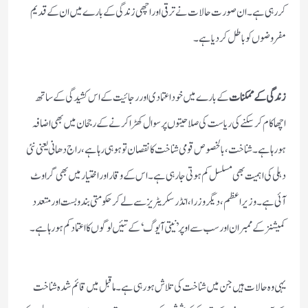
کررہی ہے۔ان صورت حالات نے ترقی اور اچھی زندگی کے بارے میں ان کے قدیم
مفروضوں کو باطل کردیا ہے۔
زندگی کے ممکنات
کے بارے میں خود اعتمادی اور رجائیت کے اس کشیدگی کے ساتھ
اچھاکام کرسکنے کی ریاست کی صلاحیتوں پر سوال کھڑا کرنے کے رجحان میں بھی اضافہ
ہورہاہے۔شناخت،بالخصوص قومی شناخت کا نقصان تو ہوہی رہاہے، راج دھانی یعنی نئی
دہلی کی اہمیت بھی مسلسل کم ہوتی جارہی ہے۔اس کے وقار اور اختیار میں بھی گراوٹ
آئی ہے۔وزیراعظم،دیگر وزرا،انڈرسکریٹریز سے لے کر حکومتی بندوبست اور متعدد
کمیشنز کے ممبران اور سب سے اوپر’ نیتی آیوگ‘کے تئیں لوگوں کا اعتمادکم ہورہاہے۔
یہی وہ حالات ہیں جن میں شناخت کی تلاش ہورہی ہے ۔ماقبل میں قائم شدہ شناخت