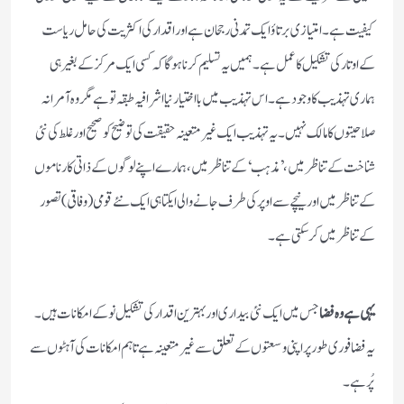
کیفیت ہے۔امتیازی برتاؤ ایک تمدنی رجحان ہے اور اقدار کی اکثریت کی حامل ریاست
کے اوتار کی تشکیل کا عمل ہے۔ہمیں یہ تسلیم کرنا ہوگاکہ کسی ایک مرکز کے بغیر ہی
ہماری تہذیب کا وجود ہے۔اس تہذیب میں با اختیار نیا اشرافیہ طبقہ تو ہے مگر وہ آمرانہ
صلاحیتوں کا مالک نہیں ۔یہ تہذیب ایک غیر متعینہ حقیقت کی توضیح کو صحیح اور غلط کی نئی
شناخت کے تناظر میں،’مذہب‘کے تناظر میں ،ہمارے اپنے لوگوں کے ذاتی کارناموں
کے تناظر میں اور نیچے سے اوپر کی طرف جانے والی ایکتا ہی ایک نئے قومی (وفاقی)تصور
کے تناظر میں کرسکتی ہے۔
یہی ہے وہ فضا
جس میں ایک نئی بیداری اور بہترین اقدار کی تشکیل نوکے امکانات ہیں۔
یہ فضا فوری طورپر اپنی وسعتوں کے تعلق سے غیر متعینہ ہے تاہم امکانات کی آہٹوں سے
پُر ہے۔