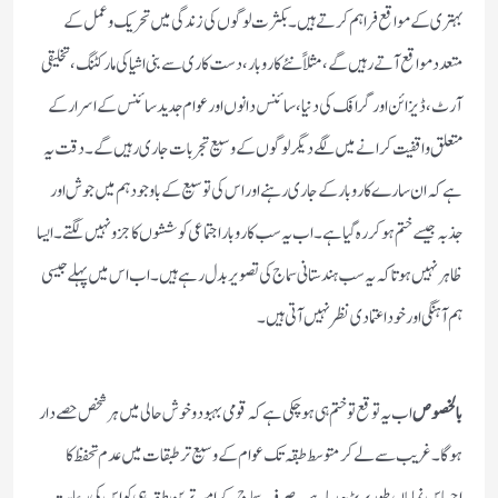
بہتری کے مواقع فراہم کرتے ہیں۔بکثرت لوگوں کی زندگی میں تحریک و عمل کے
متعدد مواقع آتے رہیں گے،مثلاً نئے کاروبار،دست کاری سے بنی اشیا کی مارکٹنگ،تخلیقی
آرٹ،ڈیزائن اور گرافک کی دنیا،سائنس دانوں اور عوام جدید سائنس کے اسرار کے
متعلق واقفیت کرانے میں لگے دیگر لوگوں کے وسیع تجربات جاری رہیں گے۔دقت یہ
ہے کہ ان سارے کاروبارکے جاری رہنے اور اس کی توسیع کے باوجود ہم میں جوش اور
جذبہ جیسے ختم ہوکررہ گیا ہے۔اب یہ سب کاروبار اجتماعی کوششوں کا جزو نہیں لگتے۔ایسا
ظاہر نہیں ہوتاکہ یہ سب ہندستانی سماج کی تصویر بدل رہے ہیں۔اب اس میں پہلے جیسی
ہم آہنگی اور خوداعتمادی نظر نہیں آتی ہیں۔
بالخصوص
اب یہ توقع تو ختم ہی ہوچکی ہے کہ قومی بہبود و خوش حالی میں ہر شخص حصے دار
ہوگا۔غریب سے لے کر متوسط طبقہ تک عوام کے وسیع تر طبقات میں عدم تحفظ کا
احساس نمایاں طورپر بڑھ رہاہے۔صرف سماج کے امیرترین طبقہ ہی کواس کی رعایت