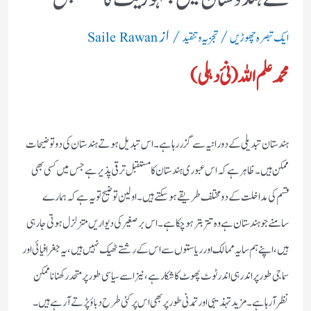
/
/ از
ایک تبصرہ چھوڑیں
تجزیہ و تنقید
Saile Rawan
محمد علم اللہ (نئ دہلی)
ہندستان تبدیلی کے دورانیہ سے گزررہاہے۔اس تبدیل ہوتے ہندستان کی دو توضیحات
ممکن ہیں۔ظاہر ہے کہ اس عبوری ہندستان کا مستقبل ترقی پذیر ہے جس میں کسی بھی
قسم کی مداخلت کے دومختلف طریقے ہوسکتے ہیں۔اولین توضیح تو یہ ہے کہ ہمارے
سامنے جو ہندستان ہے وہ تتر بتر ہوچکاہے۔اس بر صغیر کی دیواریں متزلزل ہوتی جارہی
ہیں ،اپنے ہم سایہ ممالک اور ریاستوں سے اس کے رشتے ٹھیک نہیں ہیں،یہ جغرافیائی اور
سماجی طورپر اندرہی اندر ٹوٹ پھوٹ کا شکار ہے،نیز اسے سیاسی طورپر متحد رکھنا ناممکن
نظر آرہاہے۔مزیدتہذیبی اور تمدنی طورپر بھی اس پر کئی طرح دباؤپڑتے آرہے ہیں۔