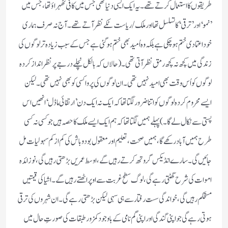
طریقوں کا استعمال کرتے تھے۔یہ ایک ایسی دنیا تھی جس میں کافی ٹھہراؤ تھا،جس میں
’نمو‘ اور’ ترقی‘کا تسلسل تھا اور ملک/ریاست ٹکے نظر آتے تھے۔ آج نہ صرف ہماری
خود اعتمادی ختم ہوچکی ہے بلکہ وہ اُمیدبھی ختم ہوگئی ہے جس کے سبب زیادہ تر لوگوں کی
زندگی میں کچھ نہ کچھ رمق نظر آتی تھی۔(حالاں کہ بالکل نچلے درجے پر نظر انداز کردہ
لوگوں کو اُس وقت بھی امید نہیں تھی۔ان لوگوں کی پروا کسی کو بھی نہیں تھی ۔لیکن
ایسے محروم کردہ لوگوں کو اتنا ضرور لگتاتھا کہ ایک نہ ایک دن ’ارتقائی ماڈل‘ انھیں اس
پستی سے نکال لے گا۔)پہلے ہمیں لگتا تھا کہ ہم ایک ایسے ملک کا حصہ ہیں جو کسی نہ کسی
طرح ہمیں آباد رکھے گا،ہمیں صحت،تعلیم اور معقول بودوباش کی کم ازکم سہولیات مل
جائیں گی۔سارے انڈیکس گروتھ کرتے رہیں گے،اوسط عمریں بڑھتی رہیں گی،نوزائدہ
اموات کی شرح گھٹتی رہے گی ،لوگ سطح غربت سے اوپر اٹھتے رہیں گے۔اشیا کی قیمتیں
مستحکم رہیں گی،خواندگی سست رفتارسے ہی سہی لیکن بڑھتی رہے گی ۔ان شہروں کی ترقی
ہوتی رہے گی جو اپنی گندگی اور اپنی گم نامی کے باوجود کمزور طبقات کی صورتِ حال میں