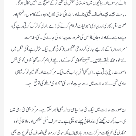
والے برسوں اور دہائیوں میں ہندستانی کشمکش کی تعمیر نو کے چینلج سے ہمیں ننال ہوگا۔
ریاست جیسے جیسے انصاف یقینی بنانے اورابتدائی سماجی فلاح و بہود کے کاموں ،تعلیم اور
صحت ،آبادکاری اور بنیادی سہولیات فراہم کرنے کی ذمے داری کو ترک کرتی رہے گی،
ویسے ویسے نئے ادارہ جاتی ماڈلس کی ضرورت پیدا ہوتی جائے گی ۔نئی مفاہمت
’مزدوروں‘کے ذریعے جاری کردہ نئی تنظیموں(کمانی تجربہ ایک مثال ہے)کی شکل میں
نئے خود مختار طبقے بنتے ہیں۔نتیجتاً عوامی گروہ کے ذریعے فراہم کردہ گنجائشوں کو نئی شکل
وصورت دینی پڑتی ہے۔اس گنجائش پر اب تک ایک مرکزیت اور کلونین نوکر شاہی
حاوی تھی۔ نئے حالات میں اسے حیاتِ نو اور نئی’آزادی‘ملنے کی توقع ہے۔
ان صورتِ حالات میں ایک نئی جدا سیاسی ہیولہ بھی اُبھر سکتاہے۔مرکز یعنی نئی دہلی میں
ہی سب کچھ نہ دیکھنے کی ابتدا کافی پہلے ہوچکی ہے۔نہ صرف نسلی تشخص اور علاقائی خود
مختاری کی تحریکات مرکزسے دور جارہی ہیں بلکہ سماجی اور معاشی انصاف کی تحریکات بھی