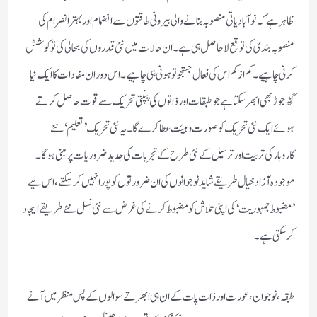
ظاہر ہے کہ نو آبادیاتی منصوبہ بنانے والی بیرونی طاقتوں سے انضمام اور بہتر انصرام کی
منصوبہ بندی کی توقع لاحاصل ہی ہے۔ان حالات میں نئی قدروں کی بحالی کی توکوشش
کرنی چاہیے ۔کم از کم اس کی فعال جستجو تو ہونی ہی چاہیے۔اس دوران مفادات کا ایک نیا
گٹھ جوڑ بھی ابھر سکتاہے جو طبقات اور ذاتوں کی پنپتی تحریک سے قوت حاصل کرتے
ہوئے ایک نئی تحریک کو صورت و ہیئت عطا کرے گا۔یہ نئی تحریک’تعلیم‘نئے
کاروبارکی تربیت اورترسیل کے نئی طرح کے تجربات کی جدید ضروریات پر مبنی ہوگا۔
موجودہ آزاد خیال طریقے شاید نوجوانوں کی ان ضرورتوں کو پورانہیں کرسکتے،اس لیے
’مضبوط جمہوریت‘کی اپنی تلاش کو مضبوط کرنے کی غرض سے نئی نسل نئے طریقے ایجاد
کرسکتی ہے۔
طبقہ،نوجوان،عورت اور ذات پات کے ان ہی ابھرتے سوالوں کے پس منظر میں آنے