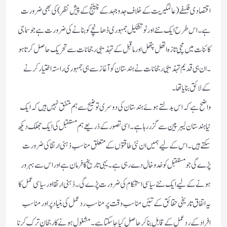
اقتصادی فلسفے (عالمگیریت کے خلاف جدوجہد کے چیلنج کے پیش نظر)کی بھی ضرورت
ہے۔اس طرح ایک نئے اور نو تشکیل جمہوری ڈھانچے کو بنانے کی ضرورت ہے جو سماجی
کائنات میں مچی تازہ اتھل پتھل اور ماقبل کے تہذیبی رجحانات سے تحریک حاصل کرتا ہو
۔ان ہی قدیم تہذیبی رجحانات نے ہندستان کو آغاز سے ہی جمہوری راستہ اختیار کرنے
کے لائق بنایا تھا۔
واضح ہے کہ اس بدلتے ہوئے ہندستان کی دوسری توضیح سے ہم متفق نہیں ہیں کہ ایک
نیا ہندستان لیبرپین سے گزررہاہے۔اسی تصورکے ذریعے ہم مستقبل کی ایک جھلک دیکھ
سکتے ہیں۔اس کے لیے ہمیں ان نئی طاقتوں کے متعلق مناسب ذہنی ارتقا کی ضرورت
پڑے گی جو مستقبل کو خدوخال دے رہی ہے۔یہی تاریخ کا فرمان ہے اور اس سے بہرور
ہونے کے لیے ایک نئے سیاسی استحکام کی ضرورت پڑے گی ۔ذہنی ارتقا اور سیاسی عمل کا
یہ اتفاق تاریخی حقائق کے تئیں مناسب وقت پر مناسب ردعمل کی بنیاد پر اور مناسب
افراد کے ردعمل کے قابل بناکر حاصل کیا جاسکتاہے۔مشغول ہونے کا رجحان ترک کرنا