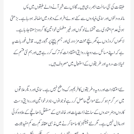
طبقات کی نئی ساخت ابھر رہی ہیں ۔گاؤں سے شہر آنے والے طبقوں میں پس
ماندہ،دلتوں اور سماجی بنیادوں سے کٹے ہوئے افراد کے وجود میں اضافہ ہورہاہے۔بڑھتی
ہوئی عدم اعتمادی سے تمتمائے لوگوں اور غیر مطمئن خواتین کا گروہ بڑھتا جارہاہے۔
لاکھوں کروڑوں بے گھر بچے محنت مزدوری اور جسم بیچنے پر مجبور ہیں۔قابل غور بات یہ
ہے کہ اپنے مسائل سے دوچار روایتی اعتقادات کو ترک کررہے ہیں اور ہم نئی قسم کے
خیالات ، رویہ اور طریقوں کے استعمال میں مصروف ہیں ۔
نئے اعتقادات اور رویہ و طریقوں کا فریم ورک واضح نہیں ہے۔سماجی اور دیگرعلاقوں
میں سرگرم ہوکر نئے مواقع حاصل کررہے نوجوانوں ،نادار خواتین اور روایتی دست
کاروں و ہنر مندوں کے سامنے ذات پات اور خاندان کے مستقل ڈھانچے کے علاوہ کوئی
اور ماڈل نہیں ہے۔مگر نئے چیلنجز کا سامنا کرنے میں مذہبی عقائد کم سے کم مفید ثابت