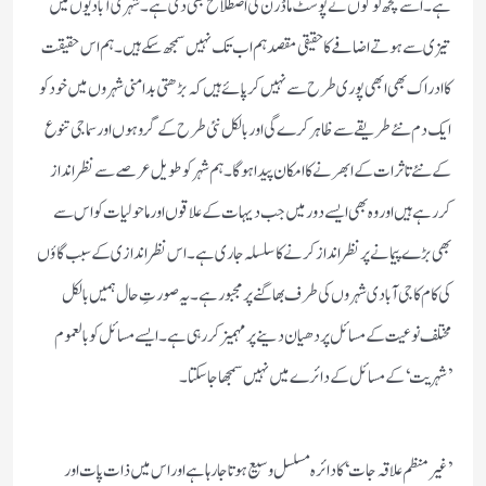
ہے۔اسے کچھ لوگوں نے پوسٹ ماڈرن کی اصطلاح بھی دی ہے۔شہری آبادیوں میں
تیزی سے ہوتے اضافے کا حقیقی مقصد ہم اب تک نہیں سمجھ سکے ہیں ۔ہم اس حقیقت
کا ادراک بھی ابھی پوری طرح سے نہیں کرپائے ہیں کہ بڑھتی بدامنی شہروں میں خود کو
ایک دم نئے طریقے سے ظاہر کرے گی اور بالکل نئی طرح کے گروہوں اور سماجی تنوع
کے نئے تاثرات کے ابھرنے کا امکان پیداہو گا۔ہم شہرکو طویل عرصے سے نظر انداز
کررہے ہیں اور وہ بھی ایسے دور میں جب دیہات کے علاقوں اور ماحولیات کو اس سے
بھی بڑے پیمانے پر نظر انداز کرنے کا سلسلہ جاری ہے۔اس نظر اندازی کے سبب گاؤں
کی کام کاجی آبادی شہروں کی طرف بھاگنے پر مجبور ہے۔یہ صورتِ حال ہمیں بالکل
مختلف نوعیت کے مسائل پر دھیان دینے پر مہمیز کررہی ہے۔ایسے مسائل کو بالعموم
’شہریت‘کے مسائل کے دائرے میں نہیں سمجھا جاسکتا۔
’غیر منظم علاقہ جات ‘کا دائرہ مسلسل وسیع ہوتاجارہا ہے اور اس میں ذات پات اور