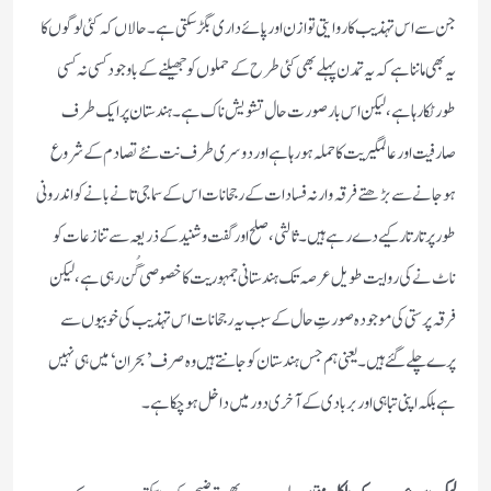
جن سے اس تہذیب کا روایتی توازن اور پائے داری بگڑسکتی ہے۔حالاں کہ کئی لوگوں کا
یہ بھی ماننا ہے کہ یہ تمدن پہلے بھی کئی طرح کے حملوں کو جھیلنے کے باوجود کسی نہ کسی
طورٹکا رہا ہے،لیکن اس بار صورت حال تشویش ناک ہے۔ہندستان پر ایک طرف
صارفیت اور عالمگیریت کا حملہ ہورہاہے اور دوسری طرف نت نئے تصادم کے شروع
ہوجانے سے بڑھتے فرقہ وارنہ فسادات کے رجحانات اس کے سماجی تانے بانے کو اندرونی
طورپر تار تار کیے دے رہے ہیں۔ثالثی،صلح اور گفت و شنید کے ذریعہ سے تنازعات کو
ناٹ نے کی روایت طویل عرصہ تک ہندستانی جمہوریت کا خصوصی گُن رہی ہے،لیکن
فرقہ پرستی کی موجودہ صورتِ حال کے سبب یہ رجحانات اس تہذیب کی خوبیوں سے
پرے چلے گئے ہیں۔ یعنی ہم جس ہندستان کو جانتے ہیں وہ صرف ’بحران ‘میں ہی نہیں
ہے بلکہ اپنی تباہی اوربربادی کے آخری دور میں داخل ہوچکاہے۔