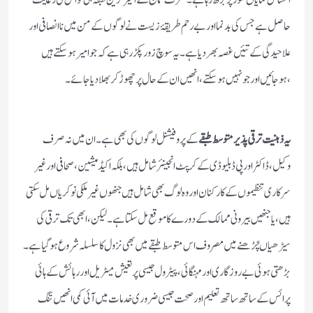
حاصل ہے جس کی بد نما اور بے رحم طریقۂ زیست نے لوگوں کے من میں نا انصافی اور
علاحیدگی کے تئیں غصہ بھردیاہے۔یہ سوچ زور پکڑرہی ہے کہ جو امیر ہوسکتے ہیں
،ہوجائیں اورجو نہیں ہوسکتے ،انھیں ان کے حال پر چھوڑکر بھلا دیا جائے۔
یہ ذہنیت ترقی پذیر متوسط طبقے
کے پروفیشنل لوگوں کی بھی ہے۔ان میں نہ صرف
وکیل،ڈاکٹر اور پی ڈبلیوڈی کے کرپٹ انجینئر شامل ہیں،بلکہ اکیڈمیشین ،صحافی اور غیر
سرکاری تنظیموں کے کارکنان اور وہ لوگ بھی شامل ہیں جنھوں غیر ملکی نوکریاں مل سکتی
ہیں،یا جنھیں بیرونی ممالک کے دورے کا موقع مل سکتاہے۔لیکن، ابھی تک ترقی کی
سیڑھیاںچڑھنے میں مصروف اس متوسط طبقے میں بھی نزول کا سلسلہ شروع ہوگیاہے۔
بڑھتی ہوئی بے روزگاری اور مہنگائی ،پیٹرول جیسی پر تعیش میٹریل اور رہائش کے ہائی
پرائس کے ساتھ ساتھ تعلیم اور صحت جیسی ضروری خدمات میں آئی کمی انھیں تنگ