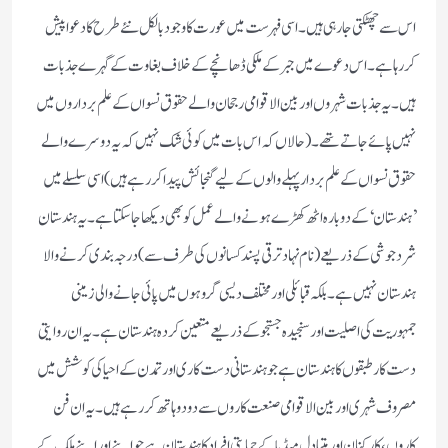
اس سے چھٹکتی جارہی ہیں۔اسی فہرست میں عورت کا وجود بالکل نئے طرح کا دعوا پیش
کررہاہے۔اس دعوے میں جبر کے ملکی ڈھانچے کے خلاف بغاوت کے گہرے جذبات
ہیں۔یہ جذبات شہروں اور بین الاقوامی رجحان والے حقوق نسواں کے علم برداروں میں
نہیں پائے جاتے تھے۔(حالاں کہ اس بات میں کوئی شک نہیں کہ یہ دوسرے والے
حقوق نسواں کے علم بردار پہلے والوں کے لیے گنجائش پیدا کررہے ہیں)اسی سلسلے میں
’ہندستان‘کے دوبارہ اٹھ کھڑے ہونے والے عمل کو بھی دیکھا جاسکتاہے۔یہ ہندستان
شرد جوشی کے ذریعے (نام نہاد ترقی پسند کسانوں کی طرف سے)درجہ بندی کرنے والا
ہندستان نہیں ہے۔بلکہ قبائلی اور مختلف دیسی گروہوں میں پائی جانے والی زمینی
جمہوریت کی اصلیت اور سنجیدہ جستجو کے ذریعے متعین کردہ ہندستان ہے۔یہ ان روایتی
دست کار طبقوں کا ہندستان ہے جو ہندستانی دست کاری اور تمدن کے احیا کی کوشش میں
مصروف شہری اور بین الاقوامی صنعت کاروں سے دودوہاتھ کررہے ہیں۔یہ ان فن
کاروں،کارکنان اور متبادل میڈیا کے حمایتی افراد کا ہندستان ہے جو اپنے اور اپنے ملک کے