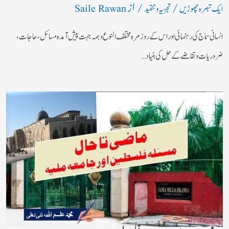
/
/ از
ایک تبصرہ چھوڑیں
تجزیہ و تنقید
Saile Rawan
انسانی سماج کی رہنمائی اور اس کے روز مرہ مختلف النوع وہمہ جہت پیش آمدہ مسائل ، حاجات ،
ضروریات وتقاضے کے حل کی بنیاد…