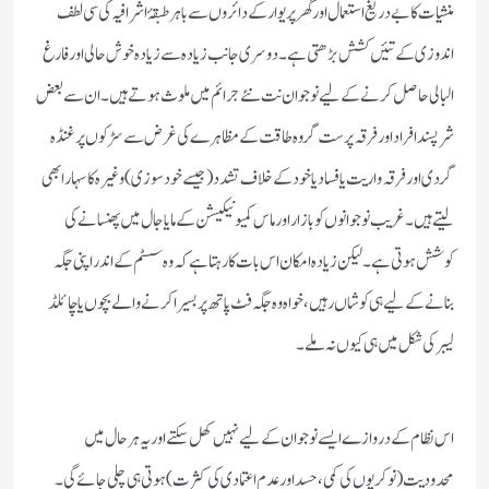
منشیات کا بے دریغ استعمال اور گھر پریوار کے دائروں سے باہر طبقۂ اشرافیہ کی سی لطف
اندوزی کے تئیں کشش بڑھتی ہے۔دوسری جانب زیادہ سے زیادہ خوش حالی اور فارغ
البالی حاصل کرنے کے لیے نوجوان نت نئے جرائم میں ملوث ہوتے ہیں۔ان سے بعض
شرپسند افراد اور فرقہ پرست گروہ طاقت کے مظاہرے کی غرض سے سڑکوں پر غنڈہ
گردی اور فرقہ واریت یا فسادیا خود کے خلاف تشدد (جیسے خود سوزی)وغیرہ کا سہارا بھی
لیتے ہیں۔غریب نوجوانوں کو بازار اور ماس کمیونیکیشن کے مایاجال میں پھنسانے کی
کوشش ہوتی ہے۔لیکن زیادہ امکان اس بات کا رہتاہے کہ وہ سسٹم کے اندر اپنی جگہ
بنانے کے لیے ہی کوشاں رہیں ،خواہ وہ جگہ فٹ پاتھ پر بسیرا کرنے والے بچوں یا چائلڈ
لیبر کی شکل میں ہی کیوں نہ ملے۔
اس نظام کے دروازے ایسے نوجوان کے لیے نہیں کھل سکتے اور یہ ہرحال میں
محدودیت (نوکریوں کی کمی،حسد اور عدم اعتمادی کی کثرت)ہوتی ہی چلی جائے گی۔