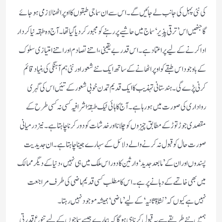
کی نئی پہل کی جانب لے جائیں گے۔اس سے ان سماجی طبقوں کا اوپر اٹھنا لازمی ہوجائے
گا جنھیں اس ’ترقی پذِیر‘سماج میں حاشیے پر رہنے کو مجبورکردیا گیاتھا۔آج وہ طبقہ نیا کردار
اداکرنے کے لیے پر اعتماد ہے۔اس قدر بے یقینی،اتنے تصادم اور اتنے امتیازی سلوک
کے باوجود اس طبقے کو اوپر اٹھانے کے ساتھ ایک نئے شعور اور نئی ہم آہنگی کی بنیاد قائم
کرنی پڑے گی۔ہندستانی تہذیب کا ایک قدیم تمدن خو بی شعور کے تئیں اس کی گہری
رواداری کی صورت میں ہورہاہے۔آج کا ہائی ٹیک طبقۂ اشرافیہ کسی نہ کسی طرح کے
مقصدی جوڑتوڑ کے مطابق چیزوں کو چلانا اور خدشات کو دورکرنا چاہتا ہے۔نیز درمیانی
صورت حال کو قبول نہ کرنے والے دلائل کے سہارے جینا چاہتاہے۔ان جدیدیت
پسندوں اور ان کے ’مابعد جدید‘وارثین کا دور اس ملک میں ہی نہیں ،دنیا کے دیگر ممالک
میں بھی خاتمے کے دہانے پر ہے۔اس کا مطلب کسی قدیم ماضی کی طرف مراجعت
نہیں ہے کیوں کہ’ نشأۃ ثانیہ ‘کے لیے ’ماضی‘ہمیشہ موجود نہیں رہتا۔
ہمیں نئے طریقے سے یہ قبول کرناہی ہوگا کہ ہمارے جیسے سماجوں کے لیے تنوع قدرتی