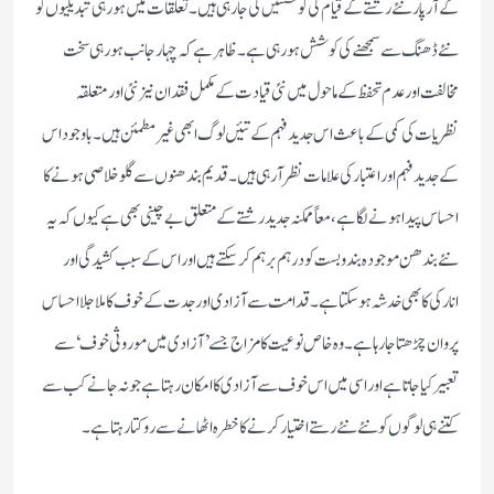
کے آر پار نئے رشتے کے قیام کی کوششیں کی جارہی ہیں۔تعلقات میں ہورہی تبدیلیوں کو
نئے ڈھنگ سے سمجھنے کی کوشش ہورہی ہے۔ظاہر ہے کہ چہارجانب ہورہی سخت
مخالفت اور عدم تحفظ کے ماحول میں نئی قیادت کے مکمل فقدان نیز نئی اور متعلقہ
نظریات کی کمی کے باعث اس جدید فہم کے تئیں لوگ ابھی غیرمطمئن ہیں۔باوجود اس
کے جدیدفہم اور اعتبار کی علامات نظر آرہی ہیں۔قدیم بندھنوں سے گلو خلاصی ہونے کا
احساس پیداہونے لگا ہے،معاً ممکنہ جدید رشتے کے متعلق بے چینی بھی ہے کیوں کہ یہ
نئے بندھن موجودہ بندوبست کو درہم برہم کرسکتے ہیں اور اس کے سبب کشیدگی اور
انارکی کا بھی خدشہ ہوسکتاہے۔قدامت سے آزادی اور جدت کے خوف کا ملا جلا احساس
پروان چڑھتا جارہا ہے۔ وہ خاص نوعیت کا مزاج جسے ’آزادی میں موروثی خوف‘سے
تعبیر کیا جاتاہے اوراسی میں اس خوف سے آزادی کا امکان رہتاہے جو نہ جانے کب سے
کتنے ہی لوگوں کو نئے نئے رستے اختیار کرنے کا خطرہ اٹھانے سے روکتا رہتاہے۔