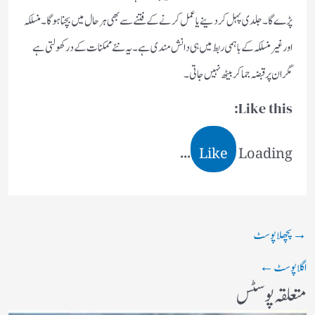
پڑے گا ۔جلدی پہل کردینے یا عمل کرنے کے فتنے سے بھی ہر حال میں بچنا ہوگا۔منسلکہ
اور غیر منسلکہ کے باہمی ربط میں ہی دانش مندی ہے۔یہ نئے ممکنات کے در کھولتی ہے
مگر ان پر قبضہ جما کر بیٹھ نہیں جاتی۔
Like this:
Like
Loading...
→
پچھلا پوسٹ
اگلا پوسٹ
←
متعلقہ پوسٹس