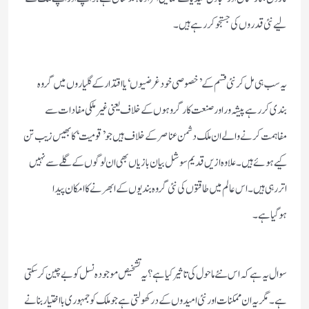
لیے نئی قدروں کی جستجو کررہے ہیں۔
یہ سب ہی مل کر نئی قسم کے ’خصوصی خود غرضیوں‘یا اقتدار کے گلیاروں میں گروہ
بندی کررہے پیشہ وراور صنعت کارگروہوں کے خلاف یعنی غیر ملکی مفادات سے
مفاہمت کرنے والے ان ملک دشمن عناصر کے خلاف ہیں جو ’قومیت‘کا بھیس زیب تن
کیے ہوئے ہیں۔علاوہ ازیں قدیم سوشل بیان بازیاں بھی ان لوگوں کے گلے سے نہیں
اتررہی ہیں۔اس عالم میں طاقتوں کی نئی گروہ بندیوں کے ابھرنے کا امکان پیدا
ہوگیاہے۔
سوال یہ ہے کہ اس نئے ماحول کی تاثیر کیاہے؟یہ تشخیص موجودہ نسل کو بے چین کرسکتی
ہے۔مگر یہ ان ممکنات اور نئی امیدوں کے در کھولتی ہے جو ملک کو جمہوری بااختیار بنانے