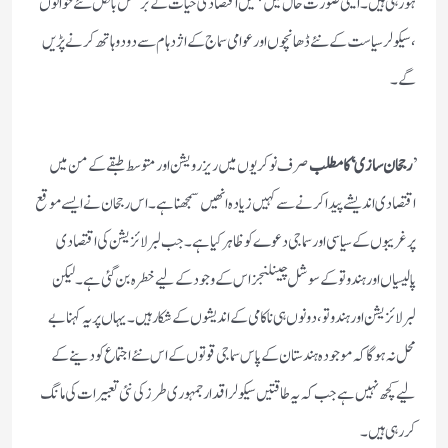
ہورہی ہیں۔ایسی صورت حال میں ہمیں اقتصادی حیات کے برعکس بالکل نئے حوالوں
،سیکولر سیاست کے نئے ڈھانچوں اور عوامی سماج کے اژدہام سے دودوہاتھ کرنے پڑیں
گے۔
’
رجحان سازی‘کا مطلب
صرف نوکریوں میں ریزرویشن اور متوسط طبقے کے من میں
اقتصادی اندیشے پیداکرنے سے کہیں زیادہ انھیں سمجھنا ہے۔اس رجحان نے ایسے موقع
پر غریبوں کے سیاسی اور سماجی دعوے کو ظاہر کیاہے۔جب لبرلائزیشن کی اقتصادی
پالیسیاں اور ہندوتو کے سوشل چینلنجز اس کے وجود کے لیے خطرہ بن گئی ہے۔لیکن
لبرلائزیشن اور ہندوتو ،دونوں ہی ناکامی کے اندیشوں کے شکار ہیں۔یہاں پر یہ کہنا بے
محل نہ ہوگاکہ موجودہ ہندستان کے پاس سماجی قوتوں کے اس نئے اجتماع کو دینے کے
لیے کچھ نہیں ہے جب کہ یہ طاقتیں سیکولر اقدار جمہوری طرز کی نئی تعبیرات کی مانگ
کررہی ہیں۔