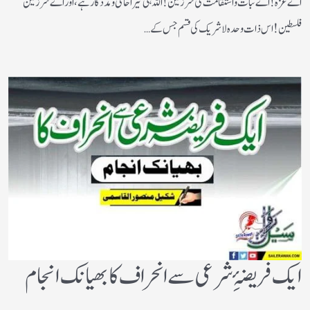
اے غزہ! اے ثبات واستقامت کی سرزمین! اللہ ہی تیرا حامی ومددگار ہے، اور اے سرزمین
فلسطین! اس ذات وحدہ لاشریک کی قسم جس کے…
ایک فریضۂِ شرعی سے انحراف کا بھیانک انجام