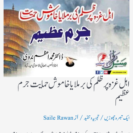
اہل غزہ پر ظلم کی برملا یا خاموش حمایت جرم
عظیم
/
/ از
ایک تبصرہ چھوڑیں
تجزیہ و تنقید
Saile Rawan