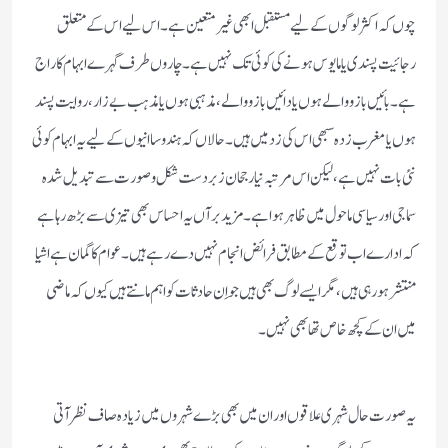
چوں کہ اکثر لوگوں کے لیے مستقبل ابھی غیر متعین ہے۔اس لیے اس کے متعلق
رجائیت پسندی یا مایوس ہونے کی کوئی تک نہیں ہے ۔چاروں طرف گہرے ابہام کا راج
ہے۔بائیں بازو والے ہوں یا دائیں بازووالے ،مذہبی ہوں یا مذہب بے زار ،روایت پسند
ہوں یا مغرب زدہ سبھی اس کی زد میں ہیں ۔ حالاں کہ ہندوساانیوں کے لیے یہ ابہام کوئی
نئی بات نہیں ہے ،لیکن اس مرتبہ نیا رجحان زبردست شکل وصورت سے تبدیل شدہ
سماجی اور سیاسی ماحول میں ظاہر ہواہے۔مزید برآں یہ احساس بھی تیز ی سے بڑھ رہاہے
کہ ادارے اب توقع کے مطابق فرائض انجام نہیں دے رہے ہیں ۔عوام کا گمان ہے اشیا
منتشر ہورہی ہیں ،مگر ایسے لوگ بھی ہیں جو اِن حادثات کو اہم مانتے ہیں کیوں کہ ماضی
میں ان کے کچھ خاص تھا بھی نہیں۔
یہ صورت حال شہری علاقوں اور ان میں بھی بڑے شہروں میں زیادہ صاف نظر آتی