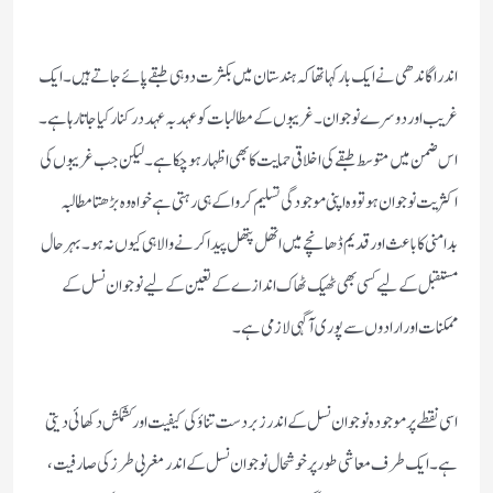
اندرا گاندھی نے ایک بارکہاتھا کہ ہندستان میں بکثرت دو ہی طبقے پائے جاتے ہیں۔ایک
غریب اور دوسرے نوجوان۔غریبوں کے مطالبات کو عہد بہ عہد درکنارکیاجاتارہاہے۔
اس ضمن میں متوسط طبقے کی اخلاقی حمایت کا بھی اظہار ہوچکاہے۔لیکن جب غریبوں کی
اکثریت نوجوان ہو تو وہ اپنی موجودگی تسلیم کرواکے ہی رہتی ہے خواہ وہ بڑھتا مطالبہ
بدامنی کا باعث اور قدیم ڈھانچے میں اتھل پتھل پیدا کرنے والا ہی کیوں نہ ہو۔بہر حال
مستقبل کے لیے کسی بھی ٹھیک ٹھاک اندازے کے تعین کے لیے نوجوان نسل کے
ممکنات اور ارادوں سے پوری آگہی لازمی ہے۔
اسی نقطے پر موجود ہ نوجوان نسل کے اندر زبردست تناؤ کی کیفیت اور کشمکش دکھائی دیتی
ہے۔ایک طرف معاشی طور پر خوشحال نوجوان نسل کے اندر مغربی طرز کی صارفیت،