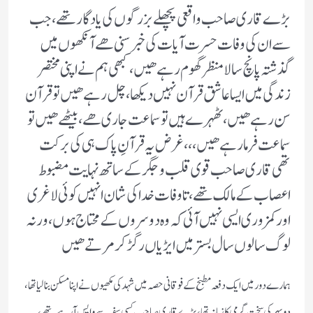
بڑے قاری صاحب واقعی پچھلے بزرگوں کی یادگارتھے ،جب
سے ان کی وفات حسرت آیات کی خبر سنی ھے آنکھوں میں
گذشتہ پانچ سالا منظر گھوم رہے ھیں ،کبھی ہم نے اپنی مختصر
زندگی میں ایسا عاشق قرآن نہیں دیکھا ، چل رہے ھیں تو قرآن
سن رہے ھیں ، ٹھہرے ہیں تو سماعت جاری ھے ، بیٹھے ھیں تو
سماعت فر‫ما رہے ھیں ،،، غرض یہ قرآنِ پاک ہی کی برکت
تھی قاری صاحب قوی قلب و جگر کے ساتھ نہایت مضبوط
اعصاب کے مالک تھے ،تا وفات خدا کی شان انہیں کوئی لاغری
اور کمزوری ایسی نہیں آئی کہ وہ دوسروں کے محتاج ہوں ، ورنہ
لوگ سالوں سال بستر میں ایڑیاں رگڑ کر مرتے ھیں
ہمارے دور میں ایک دفعہ مطبخ کے فوقانی حصہ میں شہد کی مکھیوں نے اپنا مسکن بنا لیا تھا ،
دوپہر کی سخت گرمی کا زمانہ تھا ، بڑے قاری صاحب کسی سفر سے واپس آ رہے تھے ،