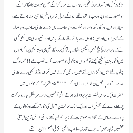
بڑی دلکش اور آبدار ہوتی تھی ، ان سب سے بڑھ کر انکے حسنِ طبیعت کا عکاس انکے
خوبصورت اور دیدہ زیب دستخط تھے ، جو انکے جمالِ ظاہر و باطن کا آئینہ دار ہوتے تھے ،
سلیقہ اور قرینہ ،رکھ رکھاؤ اور اور نشست و برخاست میں بڑے قاری صاحب دورِ مغلیہ
کے شاہزادوں اور امیرزادوں سے بالاتر تھے ، انکے لباس اور وضع داری میں کبھی کسی
نے ذرہ برابر اونچ نیچ نہیں دیکھی ، انکا دربار تو انکی درسگاہ تھی ہی البتہ کبھی پروگراموں
میں انکو زینتِ اسٹیج دیکھتے تو محسوس ہوتا کوئی خوبصورت مجسمہ نصب ھے!! عموما لوگ
پہلو بدلتے ھیں ، انگڑائیاں لیتے ھیں ،باتیں کرتے ھیں مگر خدا بخشے کبھی بڑے قاری
صاحب آدابِ مجلس کی خلاف ورزی نہ کرتے!! "لجنتہ القراء” کے جلسوں میں
حضرت ایک خاص نشست پر براجمان ہوتے ،انکی آنکھیں بند اور سر بلکل جامد و ساکت ،
پڑھنے والے کے جنبشِ لب اور ایک ایک حرکت پر ” دل کی نگاہ” رکھتے اور کانوں کے
پردے سے اس کے تلفظ اور صوتیات کے زیر و بم کو پرکھتے ،، انکی طویل ترین قرآنی
محفلیں شاہد ھیں کہ بڑے قاری صاحب واقعی "فنا فی العلم التجوید "تھے