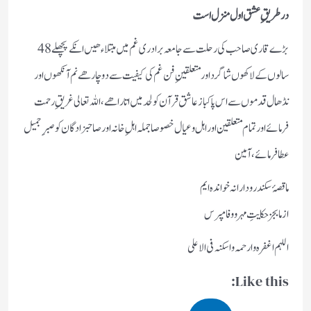
در طریقِ عشق اول منزل است
بڑے قاری صاحب کی رحلت سے جامعہ برادری غم میں مبتلاء ھیں انکے پچھلے 48
سالوں کے لاکھوں شاگرد اور متعلقینِ فن غم کی کیفیت سے دوچار ھے نم آنکھوں اور
نڈھال قدموں سے اس پاکباز عاشق قرآن کو لحد میں اتارا ھے ، اللہ تعالی غریقِ رحمت
فرمائے اور تمام متعلقین اور اہل و عیال خصوصا جملہ اہلِ خانہ اور صاحبزادگان کو صبرِ جمیل
عطا فرمائے ،آمین
ما قصۂ سکندر و دارا نہ خواندہ ایم
از ما بجز حکایتِ مہر و وفا مپرس
اللہم اغفرہ وارحمہ واسکنہ فی الاعلی
Like this: