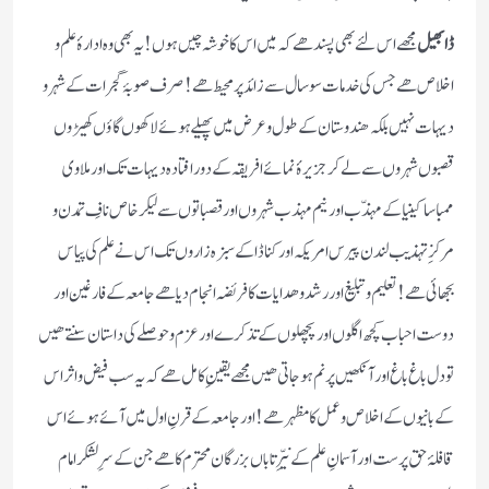
ڈابھیل
مجھے اس لئے بھی پسند ھے کہ میں اس کا خوشہ چیں ہوں! یہ بھی وہ ادارۂ علم و
اخلاص ھے جس کی خدمات سو سال سے زائد پر محیط ھے! صرف صوبۂ گجرات کے شہر و
دیہات نہیں بلکہ ھندوستان کے طول و عرض میں پھیلے ہوئے لاکھوں گاؤں کھیڑوں
قصبوں شہروں سے لے کر جزیرۂ نمائے افریقہ کے دور افتادہ دیہات تک اور ملاوی
ممباسا کینیا کے مہذّب اور نیم مہذب شہروں اور قصباتوں سے لیکر خاص نافِ تمدن و
مرکزِ تہذیب لندن پیرس امریکہ اور کناڈا کے سبزہ زاروں تک اس نے علم کی پیاس
بجھائی ھے ! تعلیم و تبلیغ اور رشد و ھدایات کا فریضہ انجام دیا ھے جامعہ کے فارغین اور
دوست احباب کچھ اگلوں اور پچھلوں کے تذکرے اور عزم و حوصلے کی داستان سنتے ھیں
تو دل باغ باغ اور آنکھیں پرنم ہو جاتی ھیں مجھے یقینِ کامل ھے کہ یہ سب فیض و اثر اس
کے بانیوں کے اخلاص و عمل کا مظہر ھے! اور جامعہ کے قرنِ اول میں آئے ہوئے اس
قافلۂ حق پرست اور آسمانِ علم کے نیّرِ تاباں بزرگان محترم کا ھے جن کے سرِ لشکر امام