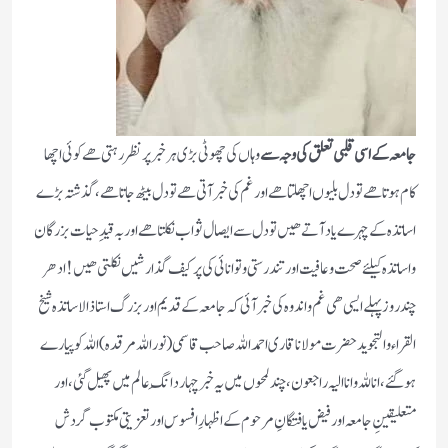
جامعہ کے اسی قلبی تعلق کی وجہ
سے
وہاں کی چھوٹی بڑی ہر خبر پر نظر رہتی ھے کوئی اچھا
کام ہوتا ھے تو دل بلیوں اچھلتا ھے اور غم کی خبر آتی ھے تو دل بیٹھ جاتا ھے ،گذشتہ بڑے
اساتذہ کے چہرے یاد آتے ھیں تو دل سے ایصال ثواب نکلتا ھے اور بہ قیدِ حیات بزرگان
و اساتذہ کیلئے صحت و عافیت اور تندرستی و توانائی کی پر کیف گذارشیں نکلتی ھیں! ادھر
چند روز پہلے ایسی ھی غم و اندوہ کی خبر آئی کہ جامعہ کے قدیم اور بزرگ استاذ الاساتذہ شیخ
القراء والتجوید حضرت مولانا قاری احمد اللہ صاحب قاسمی ( نور اللہ مرقدہ) اللہ کو پیارے
ہو گئے ، انا للہ وانا الیہ راجعون ،چند لمحوں میں یہ خبر چہار دانگِ عالم میں پھیل گئی ،اور
متعلیقینِ جامعہ اور فیض یافتگانِ مرحوم کے اظہارِ افسوس اور تعزیتی مکتوب گردش