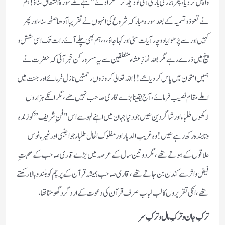
واپس کر دیا ، پھر ہماری باری آئی تو دیکھ کر مسکرا دئے ” کہنے لگے سورۂ انشقاق سناؤ! ہم
نے تعوذ و تسمیہ کے بعد سورہ مبارکہ شروع کی انہوں نے تقریبا آدھا صفحہ سنا ، اور پھر
کہیں اور سے پڑھوایا دو چار آیات سنی اور کہا جاؤ ،،، ہم بھی چلے آئے رات تک اسی شش و
پنچ میں ڈرے رہے مگر بعد نمازِ عشاء متعلقین سے یہ مسرور کن خبر آئی کہ حضرت نے
ہمیں امتحان میں پاس کر دیا ھے!! اللہ تعالی کروڑوں رحمتیں نازل فرمائے اور جنت میں
اعلے مقام نصیب فرمائے ، آج یقینا بڑے قاری صاحب نہیں ھے ، مگر انکے ہزاروں
لاکھوں طلباء اور شاگردین ھیں جو دنیا جہان میں اہنے لہو سے اس "فنِ شریف” کو زندہ
و تابندہ رکھ رہے ھیں! وہ غریب الدیار اور مفلوک الحال طلباء جو اجنبی اور غیر مانوس
علاقوں کے ہوتے تھے ، مگر دو تین سال کے عرصہ میں بڑے قاری صاحب کے صحبتِ
فیض و اثر سے کندن بن جاتے تھے ، قاری صاحب ہمیشہ قرآن کے پرچم کو بلند و بالا رکھتے
تھے ، انکی تقریروں کا لب لباب صرف قرآن کی دعوت کے ارد گرد گھومتا تھا ،
ترکِ جان و ترکِ مال و ترکِ سر