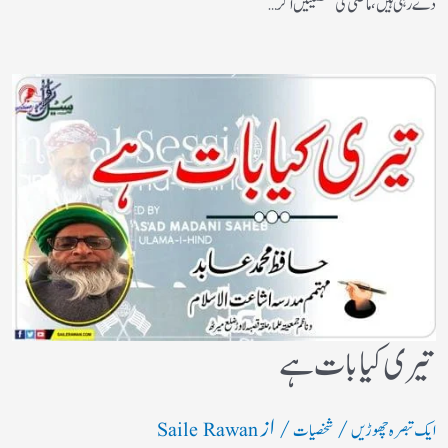
دے رہی ہیں، ماضی کی شخصیتیں اگر…
تیری کیا بات ہے
/
/ از
ایک تبصرہ چھوڑیں
شخصیات
Saile Rawan