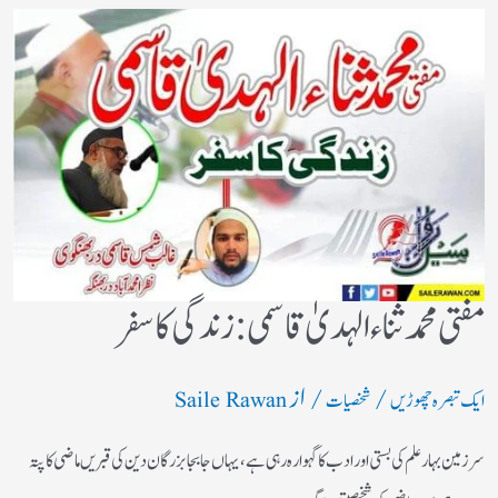
مفتی محمد ثناء الہدیٰ قاسمی: زندگی کا سفر
/
/ از
ایک تبصرہ چھوڑیں
شخصیات
Saile Rawan
سرزمین بہارعلم کی بستی اورادب کا گہوارہ رہی ہے، یہاں جابجا بزرگان دین کی قبریں ماضی کا پتہ