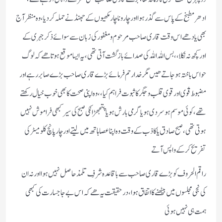
ادھر مطبخ کے پاس سے گذر ہوا اور چار و ناچار مکھیوں کے جھنڈ نے حملہ کر دیا ، وہ منظر آج
بھی یاد ھے اس وقت قاری صاحب مرحوم و مغفور کی زبان سے سوائے ذکر جہری کے
اور کچھ نہ نکلا ،، بس اللہ اللہ کی صدائے باز گشت آتی تھی ، یہ ایسا موقع ہوتا ھے کہ لوگ
حواس باختہ ہو جاتے ھیں مگر خدا رحم فرمائے بڑے قاری صاحب بڑے صابر رہے اور
مضبوط قوٰی اور قوی قلب و جگر کا ثبوت فراہم کیا ،، وہ اپنی صحت کا بھی خوب خیال رکھتے
تھے ، کوئی موسم ہو سردی ہو یا گرمی بارش ہو یا پتجھڑ انکی صبح کی سیر کبھی فراموش نہیں
ہوتی تھی ، صبح صادق یا کاذب کے وقت وہ اپنا عصا ہاتھ میں لیتے اور چار پانچ کلو میٹر کی
تفریح کر کے واپس آتے
راقم الحروف کو بڑے قاری صاحب سے باقاعدہ شرفِ تلمذ حاصل نہیں ہوا اور نہ ان
کی نجی مجلسوں میں بیٹھنے کا اتفاق ہوا ، در حقیقت یہ ھے کہ اس بے جا جسارت کی کبھی
ہمت ہی نہیں ہوئی