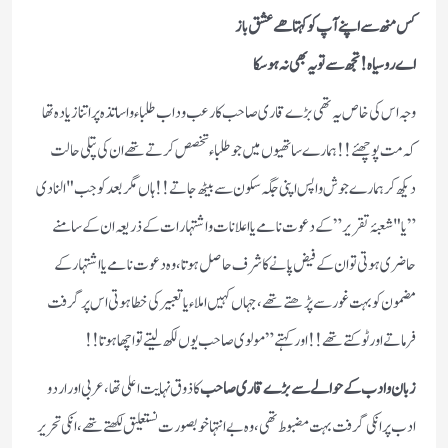
کس منھ سے اپنے آپ کو کہتا ھے عشق باز
اے روسیاہ! تجھ سے تو یہ بھی نہ ہو سکا
وجہ اس کی خاص یہ تھی بڑے قاری صاحب کا رعب و داب طلباء و اساتذہ پر اتنا زیادہ تھا
کہ مت پوچھئے!! ہمارے ساتھیوں میں جو طلباء تخصص کرتے تھے ان کی پتلی حالت
دیکھ کر ہمارے جوش واپس اپنی جگہ سکون سے بیٹھ جاتے!! ہاں مگر بعد کو جب "النادی
” یا "شعبۂ تقریر” کے دعوت نامے یا اعلانات و اشتہارات کے ذریعہ ان کے سامنے
حاضری ہوتی تو ان کے فیض پانے کا شرف حاصل ہوتا ، وہ دعوت نامے یا اشتہار کے
مضمون کو بہت غور سے پڑھتے تھے ،جہاں کہیں املاء یا تعبیر کی خطا ہوتی اس پر گرفت
فرماتے اور ٹوکتے تھے!! اور کہتے ” مولوی صاحب یوں لکھ لیتے تو اچھا ہوتا!!
زبان و ادب کے حوالے سے بڑے قاری صاحب
کا ذوق نہایت اعلی تھا ، عربی اور اردو
ادب پر انکی گرفت بہت مضبوط تھی ، وہ بے انتہا خوبصورت نستعلیق لکھتے تھے ، انکی تحریر