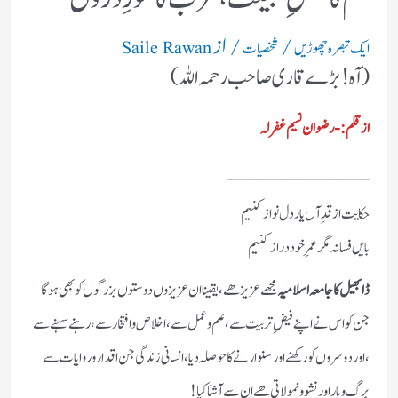
/
/ از
ایک تبصرہ چھوڑیں
شخصیات
Saile Rawan
(آہ! بڑے قاری صاحب رحمہ اللہ)
از قلم :- رضوان نسیم غفرلہ
________________
حکایت از قدِ آں یار دل نواز کنیم
بایں فسانہ مگر عمرِ خود دراز کنیم
ڈابھیل کا جامعہ اسلامیہ
مجھے عزیز ھے ،یقینا ان عزیزوں دوستوں بزرگوں کو بھی ہوگا
جن کو اس نے اپنے فیضِ تربیت سے ، علم و عمل سے ، اخلاص و افتخار سے ، رہنے سہنے سے
،اور دوسروں کو رکھنے اور سنوارنے کا حوصلہ دیا ، انسانی زندگی جن اقدار و روایات سے
برگ و بار اور نشو و نمو لاتی ھے ان سے آشنا کیا!