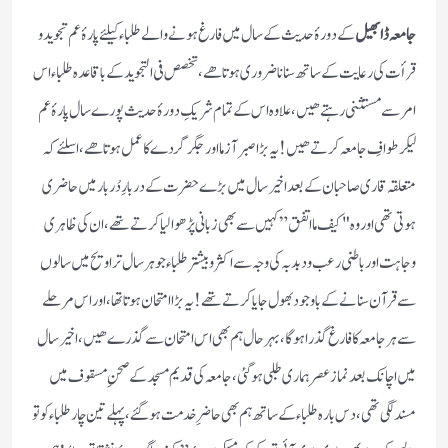
جامعہ ڈابھیل
کے دورۂ حدیث کے سال میں فارغ ہونے والے طلباء کیلئے پارۂ عم تجوید و
قرأت کی رعایت کے ساتھ سنانا ضروری ہوتا ھے ، تخصص فی التجوید کے باقاعدہ طلباء اس
امر سے مستثنی رہتے ھیں ،علاوہ اس کے تمام شریکِ دورۂ حدیث پورے سال پارۂ عم
لیکر طوافِ جامعہ کرتے ھیں! یہ بڑا صبر آزما اور جگر گردے کا عمل ہوتا ھے ، اسلئے کہ
متعلقہ قاری صاحبان کے بعد اخیر سال میں بڑے حضرت کے دربارِ دُربار میں حاضری
ہوتی تھی اور وہ "کیف مااتفق” کہیں سے بھی زبانی پڑھوا لیا کرتے تھے ،ان کی ظاہری
وجاہت اور باطنی رعب و دبدبہ کی وجہ سے اکثر و بیشتر طلباء جو ہر سال تراویح میں سالوں
سے قرآن سنانے کے باوجود بھول جایا کرتے تھے! یہ بڑا امتحان ہوتا تھا ، اور اس مرحلے
سے ہر جامعہ کا فارغ گذرا ہوگا ، بہر حال ہم بھی اس امتحان سے گذرے ھیں ، اخیر سال
میں اچانک بعد نماز عصر ہماری طلبی ہو گئی ، جامعہ کی قدیم مسجد کے صحنِ مسقوف میں
مسند لگی تھی ، دس بارہ طلباء کے ساتھ ہم بھی حاضرِ خدمت ہو گئے ، پہلے تین چار طلباء کو تو