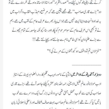
کرنے لگے ، یقینا لوگوں کیلئے وہ "صدر القراء” اور استاذ الاساتذہ ہونگے مگر ہمارے لئے تو
وہ "بڑے قاری صاحب” تھے ، مجھے یقین ھے کہ مرصّع و مہذّب القاب و آداب میں
بہ خدا وہ انسیت و اپنائیت نہیں ھے جو اس پیار بھرے عرفِ عام کے لقب میں ھے ، ہم
نے تو کبھی اس عرفِ عام کے سوا مرحوم کو پکارا اور سنا ، کیونکہ جامعہ کے تمام چھوٹے
سے بڑے طلباء ان کو اسی خاص نام سے جانتے اور پہچانتے تھے!!
"غزالاں تم تو واقف ہو کہو مجنوں کے مرنے کی ؟ "
____________
دوہزار آٹھ یا نو کے اواخر میں
ایشیا کے نامور ادیب و قلم کار دارالعلوم دیوبند کے استاذِ
ادب مولانا نور عالم خلیل الامینی رحمہ اللہ ہفتہ عشرہ کیلئے جامعہ آۓ تھے ،بڑے قاری
صاحب کی ان سے خوب محفل جمتی تھی ، یہ دونوں بزرگ ایک دوسرے سے خوب
باتیں کیا کرتے تھے! مولانا نور عالم صاحب بہت صاف شفاف اور دُھلی دُھلائی زبان