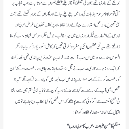
بولنے کے عادی تھے! ان کی گفتگو کا آغاز ہلکے پُھلکے جملوں سے ہوتا ،بات جب شباب پر
آتی تو مولانا مرحوم جذبات کی رو میں بہتے چلے جاتے اور پھر ان کے جوہر کھُلتے تھے! نت
نئی تعبیریں ، بر محل استعارے ،چٹاخے دار الفاظ ،اور پر لطف تنقیدیں غرض عربی اور
فارسی کے اشعار سے لیکر اردو زبان میں میر ،غالب،جوش جگر ،مومن شیفتہ ،سب کو سنا
ڈالتے تھے ،یہ نجی محفلیں اتنی پر مغز ہوا کرتی تھیں کہ کاش اسکو ریکارڈ کر لیا جاتا ، مگر
افسوس ہمارے دور میں ان سب آلاتِ خانہ خراب پر سخت ترین پابندی تھی ، قصہ کوتاہ
کہ ایک روز بڑے قاری صاحب نے قبل از وقت اجازت چاہی اور رخصت ہو گئے! ان
کو رخصت کرنے کے بعد مولانا اپنے خاص لب و لہجہ میں گویا ہوئے! کہنے لگے ” یہ جو
شخص ابھی آپ کے سامنے سے گیا ھے جانتے ہو یہ کون ھے ؟؟ یہ فنا فی القرآن ھے ،، فنا
فی افصح الکتب ھے اگر کوئی مجھ سے پوچھے کہ اس شخص کو کیا خطاب دینا چاہئے تو میں
اقبال کے الفاظ مستعار لونگا اور کہونگا:
” عجم کا حسنِ طبیعت ، عرب کا سوزِ دروں "