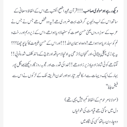
دیکھ رہے ہو مولوی صاحب
!!! قرآن مجید افصح الکتب ھے اس کے الفاظ و معانی کے
ساتھ اس کے لب و لہجہ پر گرفت بہت ضروری ھے! یہ وہ شخص ھے جس نے جس نے
عرب کے سوزِ دروں یعنی حسنِ صوت کو سنبھالا دیا ہوا ھے ، اس کے زیر و بم اور رخت و
نم کو سہارا دیا ہوا ہوا ھے! واہ واہ سبحان اللہ!!! اور اس کے حسنِ طبیعت کا کیا پوچھنا ؟؟؟
یہ چوڑی چکلی پیشانی ، اور گنجان ڈاڑھی یہ اونچا لامبا قد اور تاج کے مانند کلف شدہ ٹوپی!!
لگتا ھے کوئی شاہ زادہ یا وزیر زادہ ھے!! خدا کی قدرت اور عجوبہ روزگار دیکھئے بھاگل پور
بہار کے ایک دیہات سے اسکا خمیر تیار ہوا اور لندن افریقہ تک کے لڑکوں نے اس سے
فیض پایا "
( مولانا مرحوم کے الفاظ کم و بیش یہی تھے)
دل میں سما گئی ھے قیامت کی شوخیاں
دو چار دن رہا تھا کسی کی نگاہ میں