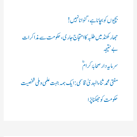
بچیوں کو بچانا ہے، گنوانا نہیں!
جھارکھنڈ میں طلبہ کا احتجاج جاری، حکومت سے مذاکرات
بے نتیجہ
سرمایہ دار صحابۂ کرامؓ
مفتی محمد ثناء الہدیٰ قاسمی: ایک ہمہ جہت علمی و ملی شخصیت
حکومت کو جھکنا پڑا