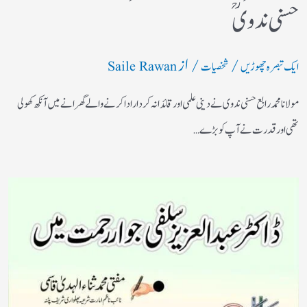
حسنی ندویؒ
/
/ از
ایک تبصرہ چھوڑیں
شخصیات
Saile Rawan
مولانا محمد رابع حسنی ندوی نے دینی علمی اور قائدانہ کردار ادا کرنے والے گھرانے میں آنکھ کھولی
تھی اور قدرت نے آپ کو بڑے…