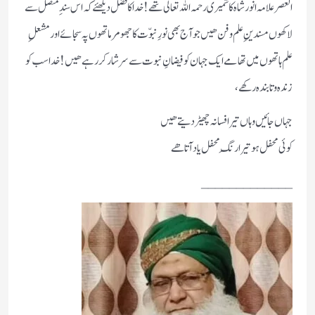
العصر علامہ انور شاہ کاشمیری رحمہ اللہ تعالی تھے! خدا کا فضل دیکھئے کہ اس سندِ متصل سے
لاکھوں مسندین ِ علم و فن ھیں جو آج بھی نورِ نبوّت کا جھومر ماتھوں پہ سجائے اور مشعلِ
علم ہاتھوں میں تھامے ایک جہان کو فیضانِ نبوت سے سرشار کر رہے ھیں! خدا سب کو
زندہ و تابندہ رکھے ،
جہاں جائیں وہاں تیرا فسانہ چھیڑ دیتے ھیں
کوئی محفل ہو تیرا رنگِ محفل یاد آتا ھے
_____________