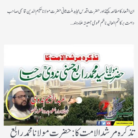
ان اشعار کا مطالعہ کیجئے اور حضرت اقدس مجاہد ملت ثانی حضرت مولانا حکیم الدین قاسمی صاحب
دامت برکاتہم العالیہ ناظم عمومی جمعیتہ علماء ہند…
تذکرہ مرشد الامت کا :حضرت مولانا محمد رابع