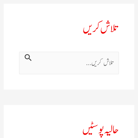
تلاش کریں
حالیہ پوسٹیں