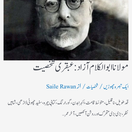
مولانا ابوالکلام آزاد:عبقری شخصیت
/
/ از
ایک تبصرہ چھوڑیں
شخصیات
Saile Rawan
قد طویل، نا قلیل، متوسّط قامت، اکہرا بدن، گورا رنگ، کتابی چہرہ، سفید چھوٹی ڈاڑھی، شاہیں
نظر، بڑی بڑی متحرّک اور روشن آنکھیں، آخر عمر…