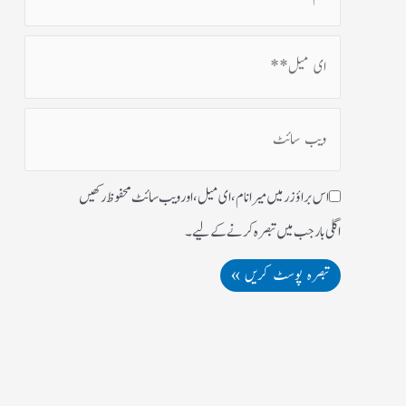
اس براؤزر میں میرا نام، ای میل، اور ویب سائٹ محفوظ رکھیں
اگلی بار جب میں تبصرہ کرنے کےلیے۔