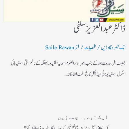
ڈاکٹر عبد العزیزسلفی
/
/ از
ایک تبصرہ چھوڑیں
شخصیات
Saile Rawan
جمعیت اہل حدیث ہند کے نائب امیر، دا رالعلوم احمدیہ سلفیہ دربھنگہ کے ناظم اعلیٰ، سلفیہ ہائی
اسکول ، سلفیہ یونانی میڈیکل کالج، ملت شفاخانہ…
ایک تبصرہ چھوڑیں
آپ کا ای میل ایڈریس شائع نہیں کیا جائے گا۔
ضروری خانوں کو
*