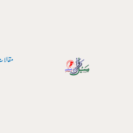
پوسٹ
واد
نیویگیشن
ر
ائیں۔
مقالات