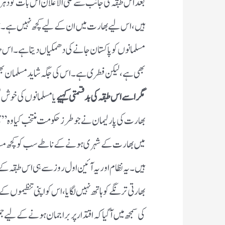
دھمکیاں دیتا ہے۔اس طبقہ کی سوچ اگرچہ منفی تھی 
یہی سوچتے۔
مگر اسے اس طبقہ کی بدقسمتی کہیے
یا مسلمانوں کی خوش 
حکومت منتخب کیا وہ ”جمہوری“ تھااور جو آئین مر
بنیادی حقوق حاصل تھے اور ہیں۔یہ نظام اور یہ آئی
بھارتی ترنگے کو ہاتھ نہیں لگایا،اس کو اپنی تنظیموں کے د
براجمان ہونے کے لیے جمہوریت کا راگ الاپنا ہوگا اور 
ملک کی باگ ڈور اس کے ہاتھوں میں ہے۔
مسلمان پدرم سلطان بود
کے نعرے میں اسی طرح مس
بھارتی مسلمان آزادی کو ایک نعمت سمجھ رہے تھے۔ا