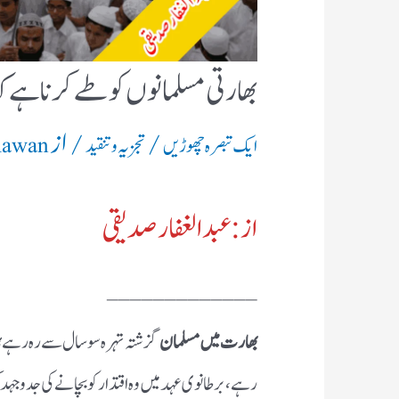
بھارتی مسلمانوں کو طے کرنا ہے ک
/
/ از
ایک تبصرہ چھوڑیں
تجزیہ و تنقید
Rawan
از: عبد الغفار صدیقی
_____________
بھارت میں مسلمان
گزشتہ تہرہ سو سال سے رہ رہے 