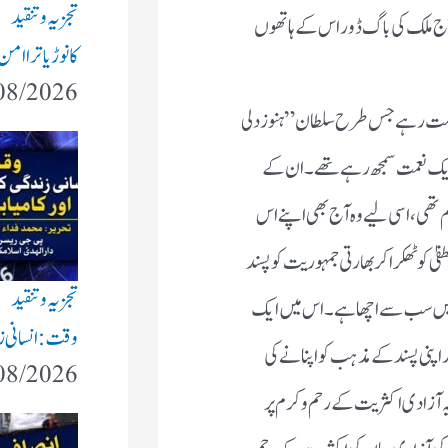
ں،کہ ہم نے بائی چوائس نظام مصطفیٰ کو ٹھکراکر بھارتی جمہوریت کو
 آئین میں سب سے اچھا ہے۔اس میں ایک شہری کو زبان و بیان،اظہار
نانے کی آزادی حاصل ہے۔لیکن کسی بھی جمہوری نظام میں یہ آزادی
ستان میں غیر مسلموں کی آزادی وہاں کی اکثریت کے رحم و کرم پر
عد وہاں درجنوں مندر منہدم کردیے گئے تھے۔ظاہر ہے مندروں کے
ک مسلم دور حکومت ان کے لیے غلامی کا دور تھااور پاکستان بن
ہیں تھا،جس کا نظریہ یہ ہے کہ بھارتی آئین کی جگہ منوسمرتی کا نفاذ
طرف رواں دواں ہے اور کیوں نہ ہو؟یہ ان کا مذہبی فریضہ ہے۔اگر