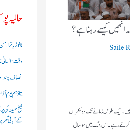
ہ انھیں کیسے رہنا ہے؟
Saile 
ہیں۔ایک طویل زمانے تک وہ حکمراں رہے،برطانوی عہد میں وہ