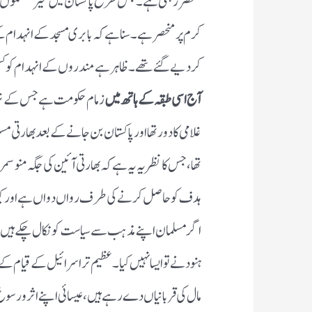
مسلمان اپنے مذہب سے سیاست کو نکال چکے ہیں تو کیا ہ
اسرائیل کے قیام کے لیے یہودی سینکڑوں سال سے جان
کرنے کے لیے تگ و دو کررہے ہیں تو ہمارے برادرا
آپ اسلامی حکومت کے قیام کی جدوجہد
کو بالائے ط
مملکت سعود میں شراب کے ٹھیکے کھلوائیں،طوائفو
فرمائیں،تو اس سے کسی کو کیا غرض؟آپ کے شہزادے 
خرچ کریں بھلے ہی آپ کی اکثریت جاہل،بیمار اور ف
تھی،ایک جھنڈے کے نیچے جمع ہوگئی،جو ان پڑھ تھی تعل
لڑانے کا شوق کون کرتا ہے؟ذرا اپنے آس پاس جائزہ 
سائکل۔دوسری قوم دال اور سبزی پر بھی خوش ہو اور 