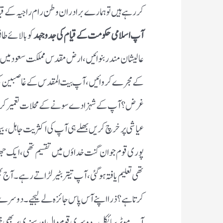
آپ ایک سے ایک بڑھیا ریسٹورینٹ۔ان کے ہر شہر میں
نہاری،میرٹھ کا حلیم،مظفر نگر کی تہری،لکھنو کے ٹن
وہ متحد ہوتے رہے
اور آپ لڑتے رہے۔آپ نے مدارس ت
کرلی،اس کے بعد بھی توبہ کی نصیحت آپ عوام کو فرما
رہنماؤں کے غلط فیصلوں کے باعث،مغربی اترپردیش کے مو
داران مدارس کے اختلافات تقسیم کے ذمہ دار تھے؟جم
درمیان؟میں سمجھتا ہوں کہ عوام کے بجائے ہمارے مذہبی
کان پکڑ کر اللہ میری توبہ کا ورد کرلیا جائے۔بلکہ توب
کی جائے۔اگر ہمارے بزرگوں نے کسی وجہ سے کسی فرد یا
کی اصلاح کی جانی چاہئے تویہ قدم بلا کسی جھجک کے اٹ