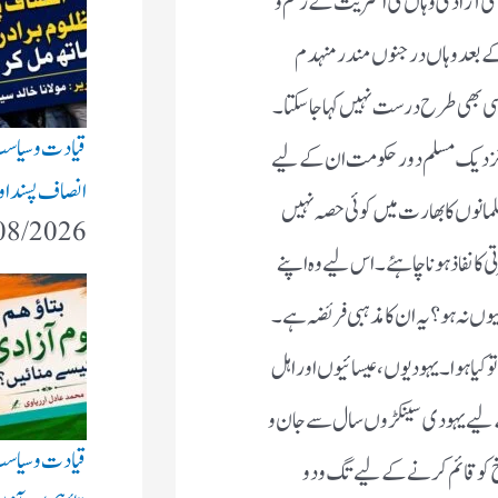
وا۔یہودیوں،عیسائیوں اور اہل ہنود نے تو ایسا نہیں کیا۔ عظیم تر
 و مال کی قربانیاں دے رہے ہیں،عیسائی اپنے اثرو رسوخ کو قائم
ن وطن رام راجیہ کے قیام کے لیے کوششیں کیوں نہ کریں؟
اق رکھ کر اسلامی اسٹیٹ دبئی میں عالیشان مندر بنوائیں،ارض مقدس
ں کے مجرے کروائیں،آپ بیت المقدس کے غاصبین کی حمایت
سونے کے محلات تعمیر کرائیں،اربوں کھربوں ڈالرس اپنی عیاشی پر
قیر ہو۔آپ کے سامنے ایک پوری قوم جو ان گنت خداؤں میں تقسیم
یم یافتہ ہوگئی،آپ تیتر بٹیر لڑاتے رہے۔آج بھی کبوتر پالنے اور
لے لیجیے۔دوسرے لوگ اپنے بچوں کو کمپیوٹر دلوائیں اور آپ موٹر
آپ گوشت کے بغیر حلق میں لقمہ نہ اتاریں،وہ اسکول کھولیں اور