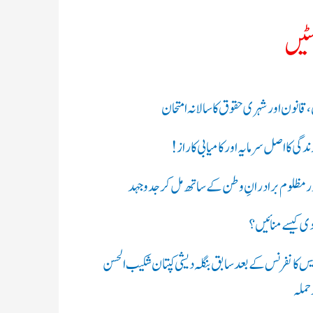
ک
حالیہ پوسٹیں
ر
ی
کانوڑ یاترا امن،قانون اور شہری حقوق کا
ں
سالانہ امتحان
:
وقت: انسانی زندگی کا اصل سرمایہ اور
کامیابی کا راز !
انصاف پسند اور مظلوم برادرانِ وطن
کے ساتھ مل کر جدوجہد
بتاؤ ہم یوم آزادی کیسے منائیں؟