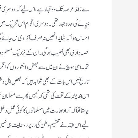
اقتدار کو بچانے کی جدو جہد کرتے رہے۔اس جنگ می
کے نزدیک یہ مغل حکومت کو بچانے کی جدو جہد تھ
احساس ہواکہ شاید انھیں نہ صرف آزادی مل جائے گ
کے نزدیک مسلم دور حکومت بھی ان کے لیے غلامی کا
ساتھ دینے پر آمادہ کیا تھا۔تاریخ میں اس بات کے
اندیشہ کے تحت کی تھی کہ کہیں پھر سے مسلمان حکمراں 
مسلمانوں کا کوئی عمل دخل نہ ہو،اپنی اس خواہش کی ت
سازش کی تھی۔ تقسیم وطن کے بعد اس طبقہ کی جانب سے
ہیں،اس لیے بھارت میں ان کے لیے کچھ نہیں ہے۔“یہی 