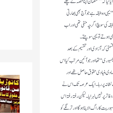
اوراب بھی ہے،لیکن فطری ہے۔اس کی جگہ شاید مسلمان بھی ہوتے تو
قسمتی کہ آزادی اور تقسیم کے بعد بھارت کی پارلیمان نے جو طرز
تب کیا اس میں بھارت کے شہری ہونے کے ناطے سب کو کچھ مساوی
ن اول روز سے ہی اس طبقہ کے نشانہ پر رہا۔ ایک عرصہ تک اس نے
فاتر پر نہیں لہرایا۔لیکن رفتہ رفتہ اس کی سمجھ میں آگیا کہ اقتدار پر
ترنگے کو سلامی دینا ہوگی اور اس نے ایسا کیا جس کا نتیجہ ہے کہ آج
ت رہے جس طرح سلطان ”ہنوز دلی دوراست“ میں مست تھا۔
ن کے نزدیک نظام مصطفیٰ کے باالمقابل جمہوریت عین اسلام