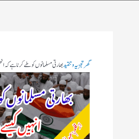
گھر
تجزیہ و تنقید
بھارتی مسلمانوں کو طے کرن