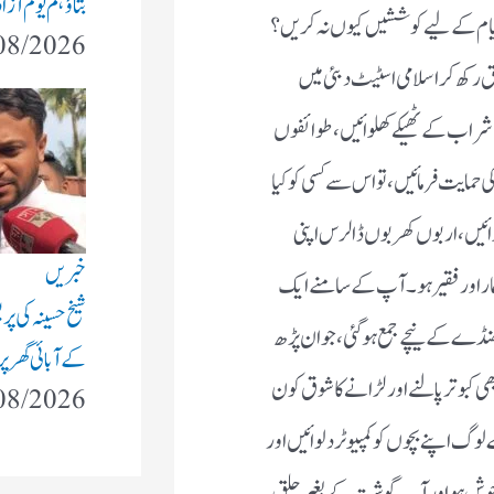
 تعلیمی و تکنیکی ادارے مشہور ہوں اور آپ کے یہاں دہلی کی
ڈے کباب،حیدرآباد اور مرادآباد کی بریانی۔
قسیم کرلیے،جماعتوں کو بانٹ لیا۔مساجد پر اجارہ داری قائم
رہے ہیں۔کیا قوموں پر عذاب عوام کے گناہوں کی وجہ سے آتا ہے یا
قر دینی اداروں کی تقسیم کسی عوامی انتشار کا نتیجہ تھی یا ذمہ
عیۃ میں صدارت کا جھگڑا عوام کے درمیان تھا یا خاندان کے
 اور ملی رہنماؤں کو توبہ کرنا چاہئے۔توبہ کا مطلب یہ قطعاً نہیں کہ
ہ کا مطلب ہے کہ ماضی کی وہ غلطیاں جن کی تلافی ممکن ہے ان کی تلافی
 جماعت کو گمراہ قرار دے دیا تھا اور ہم سمجھتے ہیں کہ اب اس غلطی
ھانا چاہئے،بڑوں کی آراء اور فتاوے کوئی آیات قرآن اور فرامین رسول