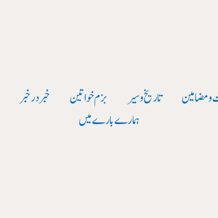
 و مضامین
تاریخ وسیر
بزم خواتین
خبر در خبر
و
ہمارے بارے میں