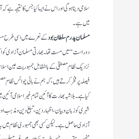
تھی،اسی لیے وہ آج بھی اپنے اس فیصلہ پر فخر کرتے ہی
پسند کیا ہے۔بلاشبہ بھارت کاآئین تمام غیر اسلامی
دین،تبلغ دین و مذہب اور اپنی پسند کے مذہب کو اپ
اکثریت کے رحم و کرم پر منحصر رہتی ہے۔جس طرح پاک
منحصر ہے۔سنا ہے کہ بابری مسجد کے انہدام کے ب
انہدام کو کسی بھی طرح درست نہیں کہا جاسکتا۔
آج اسی طبقہ کے ہاتھ میں
زمام حکومت ہے جس کے نزدی
جانے کے بعد بھارتی مسلمانوں کا بھارت میں کوئی حصہ ن
ہونا چاہئے۔اس لیے وہ اپنے ہدف کو حاصل کرنے کی 