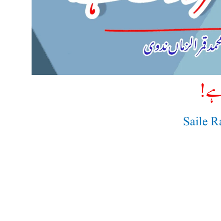
ہے!
Saile 