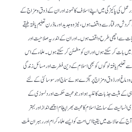
ر عمل کی پاکیزگی میں اپنے اسلاف کا نمونہ اور ان کے ذوق و مزاج کے
ردش و رفتار سے واقف ہوں ،نیز وہ جدید اور ماڈرن تعلیم یافتہ طبقے
فسیات سے اچھی طرح واقف ہوں ۔ اور ان کے اندر یہ صلاحیت اور
 میں بات کرسکتے ہوں اور ان کو مطمئن کرسکتے ہوں ۔ علماء کے اس
 سے تعلیم یافتہ لوگوں کو بھی اسلام کے دین فطرت اور مسائل زندگی
 و دماغ اور ذوق و مزاج پر بگڑے ہوئے سماج اور سوسائٹی کے لئے
ہی کے مثبت جذبات کا غلبہ ہو اور جو محبت حکمت اور دلسوزی کے
انسانیت کے سامنے اسلام کا محبت بھرا پیغام اچھے انداز اور بہتر
ج کےحالات میں یقینا اس امت کو ایسے علماء کرام اور رہبران ملت