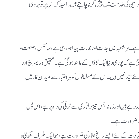
رئین کی خدمت میں پیش کرنا چاہتے ہیں ۔ امید کہ اس پر توجہ دی
 دور ہے ۔ ہر شعبہ میں جدت اور ندرت پیدا ہو رہی ہے ، سائنس ، صنعت و
گئی ہے کہ پوری دنیا ایک گاؤں کے مانند ہوگئ ہے۔ تحقیق و ریسرچ اور
ے تیار نہیں ہیں ۔ اس لئے مسلمانوں کو ہر اعتبار سے میدان کار میں
 ہیں اور زمانہ جس تیز رفتاری سے ترقی کی راہ پر ہے، اس پس
ید ضرورت ہے ۔
ی قیادت کے لئے ایسے راسخ علماء کی ضرورت ہے ، جو ایک طرف تقویٰ و