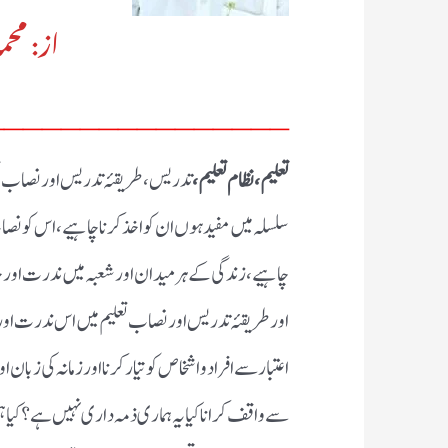
از: محم
________________
تعلیم، نظام تعلیم ،
تدریس، طریقئہ تدریس اور نصاب تعلی
سلسلہ میں مفید ہوں ان کو اخذ کرنا چاہیے ، اس کو نصاب
چاہیے ، زندگی کے ہر میدان اور شعبہ میں ندرت اور ج
اور طریقئہ تدریس اور نصاب تعلیم میں اس ندرت اور 
اعتبار سے افراد و اشخاص کو تیار کرنا اور زمانہ کی زب
سے واقف کرانا کیا یہ ہماری ذمہ داری نہیں ہے ؟ کیا