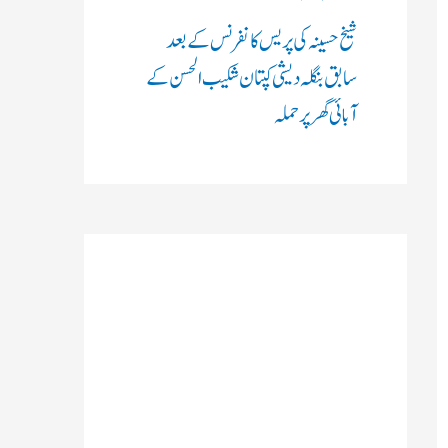
شیخ حسینہ کی پریس کانفرنس کے بعد
سابق بنگلہ دیشی کپتان شکیب الحسن کے
آبائی گھر پر حملہ