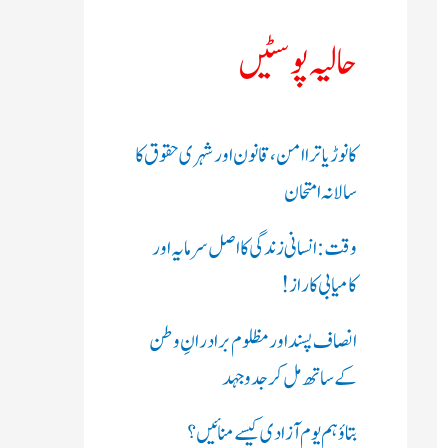
ک
حالیہ پوسٹیں
ر
ی
کانوڑ یاترا امن،قانون اور شہری حقوق کا
ں
سالانہ امتحان
:
وقت: انسانی زندگی کا اصل سرمایہ اور
کامیابی کا راز !
انصاف پسند اور مظلوم برادرانِ وطن
کے ساتھ مل کر جدوجہد
بتاؤ ہم یوم آزادی کیسے منائیں؟