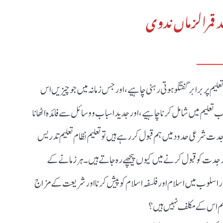
د قمرالزماں ندوی
__
م پر برابر گفتگو ہوتی رہنی چاہیے، اور جس زمانہ میں جو چیزیں اس
 تعلیم میں شامل کرنا چاہیے ، اور جدید اسباب و وسائل سے فائدہ اٹھانا
دت شرعی حدود میں ہم قبول کر رہے ہیں تو تعلیم نظام تعلیم تدریس
جدت کو قبول کرنے میں کیوں پیچھے رہ جاتے ہیں ۔ ہر زمانے کے
ان اور اسلوب میں اسلام اور فلسفہ اسلام کو پیش کرنا اور شریعت کے مزاج
 ہم اس کے مکلف نہیں ہیں؟