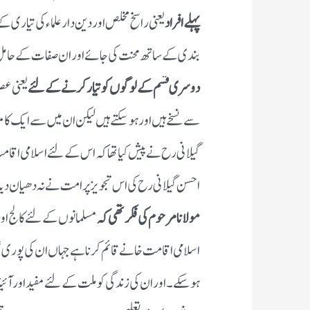
پہلے افراد
یعنی راسخ مخلص اور دین دار علماء کی تیاری 
بندی کے ساتھ محنت کی جائے اور ان صفات کے حامل علم
دوسری قسم کے لوگوں کو تیار کرنے کے لئے
یعنی عص
سے نسخے ہیں اور ہوسکتے ہیں لیکن ان میں سے ایک ک
گیلانی رح نے پیش کیا تھا کہ اس کے لئے اسلامی اقام
احسن گیلانی رح کی اس تجویز پر امت نے نہ دھیان دی
مولانا مرحوم کی فکر تھی کہ
مسلمانوں کے لئے کالج او
اسلامی اقامت خانے قائم کرنا ہے جہاں ان کی پوری عل
ہوسکے ۔ اور ان کی زندگی کو ملت کے لئے مفید اور آئی