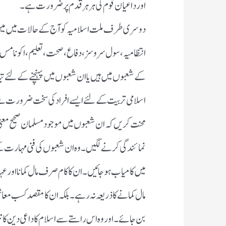
اور داعیان قوم کی ہر ہر قدم پر ضرورت ہے ۔
دوسری طرف ملت اسلامیہ کو آج کے حالات میں میں 
انتظامیہ، سول سروسز، دفاع ،صحت، تعلیم، اکونا
کے شعبوں میں ہیں یا ان شعبوں میں پہنچنے کے لئے تیا
اسلامی تربیت کے لئے ایسے افراد کی سخت ضرورت ہے جو 
محنت کریں کہ ان شعبوں میں موجود مسلمان صحیح معنی 
نمائندگی کرنے لگیں ۔ وہ ان شعبوں کی فنی مہارت ک
میں کامیاب ہو جائیں ۔ ان کا کام صرف مال کمانا اور 
مال کمانے کا ذریعہ نہ رہے ۔ بلکہ ان کا مقصد کسب
بن جائے ۔ اور وہ اس راستے سے اسلام کا داعی دین کا ت