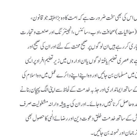
اس کی بھی سخت ضرورت ہے کہ امت کا وہ بڑا طبقہ جو قانون،
مس (معاشیات) صحافت، ادب ،سائنس، انجینئرنگ اور صنعت و تجارت
ری کر رہے ہیں ان لوگوں پر صحیح محنت کے لئے اور ان کی صحیح اور
عصری تعلیم یافتہ لوگوں یا ان اداروں میں زیر تعلیم افراد پر ایسی
میں مسلمان بن جائیں اور وہ اپنے اپنے دائرے عمل میں وہ اسلام کی
ے ساتھ ایمانداری اور جذبہ خدمت کے لحاظ سے اپنی الگ پہچان بنانے
عہدہ حاصل کرنا نہیں رہ جائے ۔اور ان کی یہ پیشہ وارانہ مشغولیت صرف
 معاش کے ساتھ خدمت خلق دعوت دین اور رضائے الٰہی کا حصول بھی
رجمان اور نمونہ بن جائیں ۔