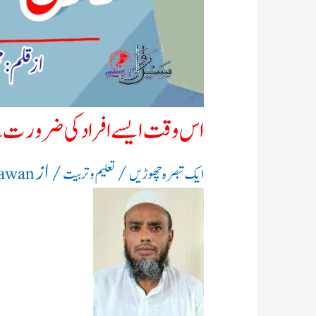
اس وقت ایسے افراد کی ضرورت 
/
/ از
ایک تبصرہ چھوڑیں
تعلیم و تربیت
Rawan