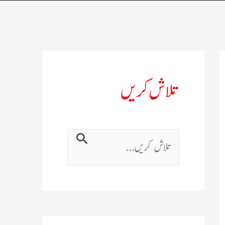
تلاش کریں
ت
ل
ا
ش