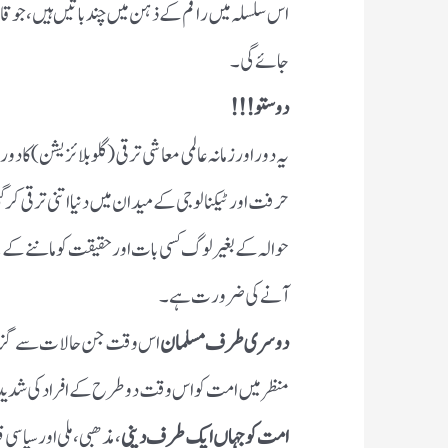
اس سلسلہ میں راقم کے ذہن میں چند باتیں ہیں ،جو قا
جائے گی ۔
دوستو !!!
یہ دور اور زمانہ عالمی معاشی ترقی (گلوبلائزیشن ) کا
حرفت اور ٹیکنالوجی کے میدان میں دنیا اتنی ترقی کر 
حوالہ کے بغیر لوگ کسی بات اور حقیقت کو ماننے کے لئ
آنے کی ضرورت ہے ۔
دوسری طرف مسلمان
اس وقت جن حالات سے گزر رہے
منظر میں امت کو اس وقت دو طرح کے افراد کی شد
امت کو جہاں ایک طرف دینی
، مذھبی، ملی اور سیاس