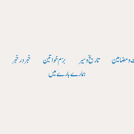
 و مضامین
تاریخ وسیر
بزم خواتین
خبر در خبر
و
ہمارے بارے میں