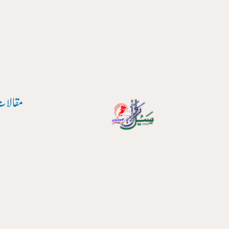
پوسٹ
واد
نیویگیشن
ر
ائیں۔
مقالات