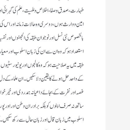
طہارت، صدق و صفا، اخلاص و للہیت ،علم کی گہرائی او
امین و وارث ہوں، دوسری وہ حالات زمانہ اور اس کی گ
بالخصوص نئی نسل اور نوجوان طبقہ کی الجھنوں اور ن
استعداد ہو کہ وہ ان سے ان کی زبان اسلوب اور معیار
طبقہ میں یہ صلاحیت ہو کہ وہ کالجوں اور یونیورسٹیوں
کے واحد حل ہونے کا یقین دلا سکیں ۔ ان علماء کے دل
غصہ اور نفرت کے بجائے داعیانہ ہمدردی اور خیر خوا
ساتھ نہ صرف اپنوں کو بلکہ برادران وطن اور اور پوری 
اسلوب میں زبان قال اور زبان حال سے رکھ سکیں ۔ آ