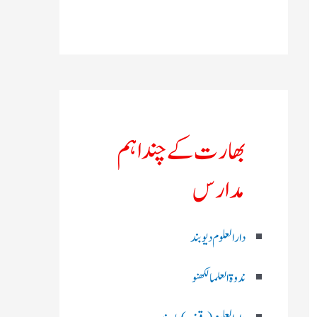
بھارت کے چند اہم
مدارس
دارالعلوم دیوبند
ندوۃالعلما لکھنو