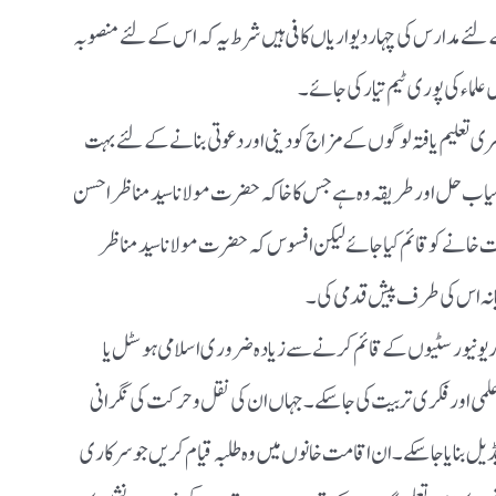
کے لئے مدارس کی چہار دیواریاں کافی ہیں شرط یہ کہ اس کے لئے منصوبہ
اء کی پوری ٹیم تیار کی جائے ۔
ری تعلیم یافتہ لوگوں کے مزاج کو دینی اور دعوتی بنانے کے لئے بہت
امیاب حل اور طریقہ وہ ہے جس کا خاکہ حضرت مولانا سید مناظر احسن
ت خانے کو قائم کیا جائے لیکن افسوس کہ حضرت مولانا سید مناظر
ا نہ اس کی طرف پیش قدمی کی ۔
ر یونیورسٹیوں کے قائم کرنے سے زیادہ ضروری اسلامی ہوسٹل یا
می اور فکری تربیت کی جاسکے ۔ جہاں ان کی نقل و حرکت کی نگرانی
ڈیل بنایا جاسکے ۔ ان اقامت خانوں میں وہ طلبہ قیام کریں جو سرکاری