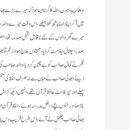
وعلماء پیدا ہوں ، اللہ کا کرنا ایسا ہوا کہ میرے بڑے ب
میں آکر اپنا داہنا ہاتھ کھو بیٹھے ، اس وقت میرے وال
میرے گھر والوں کے لئے ناقابل تحمل صدمہ تھا ، مصیب
صدر اسپتال ایڈمٹ کرایا ، مہینوں علاج ہوا ، زخم تو ب
فکر نے کمال صاحب کو بے چین کردیا ، والد صاحب کی غ
دیئے ، بھائی صاحب نے وہاں سے نہ صرف حفظ کی تکمیل
پہلے اور سپر فاسٹ حافظ قرآن تھے ، انہیں دیکھ کر اہل
چڑھا ، درجنوں بچے داخل مدرسہ ہوئے ، حفظ قرآن اور ع
بھائی صاحب چلمل لے آئے ، اس طرح قریب دس پندر