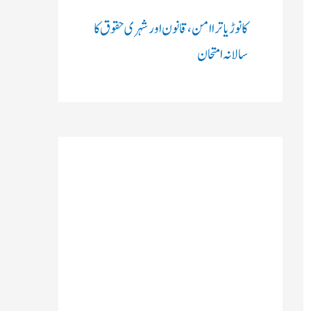
کانوڑ یاترا امن،قانون اور شہری حقوق کا
سالانہ امتحان