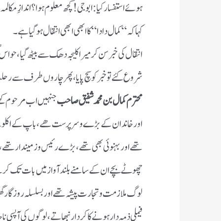
ہوئے استفسار کیا : ابو جی ! کچھ معلوم ہوا ؟ اندازِ مکا
کہا کہ “ کمال دادا “ کا ابھی ابھی انتقال ہوگیا ہے ۔
انتقال کی خبر سن کر میرا کلیجہ دھک سے بیٹھ گیا ، حو
شروع کئے تو خبر کو سچ پایا ، پھر چاروں طرف سے رح
محترم کمال بن محمد شفیق صاحب
جنہیں اب مرحوم کہتے
اور خاندان کے بڑے وسرپرست ھے ، باپ کے اکلوتے ف
تھے اور بہنوئی بھی تھے ، بڑے رئیس وزمیندار تھے ، ان
چھوٹے بچے ان کے سامنے بلند آواز میں بات تک کرنے ک
لوگ ملازمت وتجارت پیشہ تھے اور بسلسلہ روزگار گھ
فیملی ذمہ دار ہونے کا کردار نبھاتے ، لوگوں کی آپسی نا