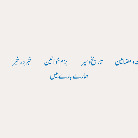
 و مضامین
تاریخ وسیر
بزم خواتین
خبر در خبر
و
ہمارے بارے میں