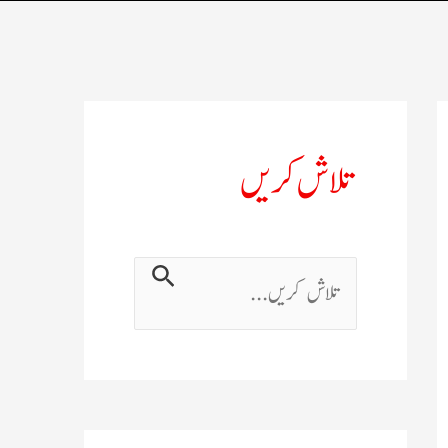
تلاش کریں
ت
ل
ا
ش