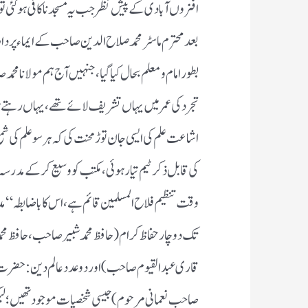
افزوں آبادی کے پیش نظر جب یہ مسجد ناکافی ہوگئی تو ا
بعد محترم ماسٹر محمد صلاح الدین صاحب کے ایماء پر دار
بطور امام ومعلم بحال کیا گیا ، جنہیں آج ہم مولانا محمد
تجرد کی عمر میں یہاں تشریف لائے تھے ، یہاں رہ
اشاعت علم کی ایسی جان توڑ محنت کی کہ ہر سو علم کی شمع 
کی قابل ذکر ٹیم تیار ہوئی ، مکتب کو وسیع کرکے مدرسہ
وقت تنظیم فلاح المسلمین قائم ہے ، اس کا باضابطہ “ 
تک دوچار حفاظ کرام ( حافظ محمد شبیر صاحب ، حافظ م
قاری عبد القیوم صاحب ) اور دو عدد عالم دین : حضرت م
صاحب نعمانی مرحوم)جیسی شخصیات موجود تھیں ؛ لی