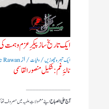
ایک تاریخ ساز پیکر ِعزم وہمت ک
/
/ از
ایک تبصرہ چھوڑیں
وفیات
le Rawan
نالۂِ غم : شکیل منصور القاسمی
______________
آج علی الصباح
اپنے معمولاتِ علمیہ میں مصروف تھاک