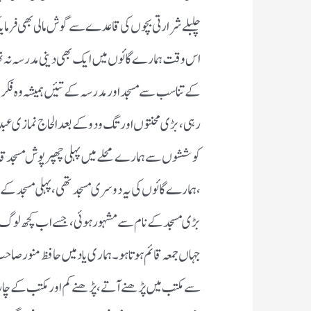
چلبلے شرارتی بچوں کی قاعدے سے گوش مالی بھی فرمایا کر
اس وقت ہمارے گائوں میں ایک بھی دینی مدرسہ نہ تھا ،
کے تناسب سے مسجد اور مدرسہ کے تئیں ہمیشہ وہ فکر من
رہی ، بڑی محنتوں اور تگ ودو کے بعد الحاج نمازی عب
کوششوں سے ہمارے محلے میں پہلی چھپر پوش مسجد قائ
، ہمارے گائوں کی یہ دوسری مسجد تھی ، پہلی مسجد کے بالم
بڑی مسجد کے نام سے مشہور ہوئی ، جسے اب کچھ لوگ جام
جہاں جمعہ قائم ہوتا ہو ۔ ہماری یاد میں حافظ منور 
سے مکتب میں پڑھنے آتے ، پڑھنے کم اور مکتب کے چارو