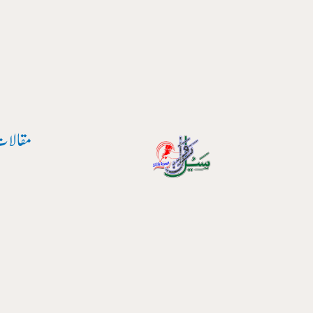
پوسٹ
واد
نیویگیشن
ر
ائیں۔
مقالات