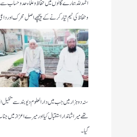
الحمد للہ ہمارے گائوں میں حفاظ وعلماء حد وحساب سے ب
وحفاظ کی ٹیم تیار کرنے کے پیچھے اصل محرک اور دا
سنہ دوہزار میں جب میں دارالعلوم دیوبند سے تکمیل ا
تھے میرا شاندار استقبال کیا اور میرے اعزاز میں جن
گیا ۔