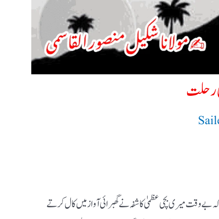
ی رحلت
Sai
ہ بے وقت میری بچی عظمیٰ کاشفہ نے گھبرائی آواز میں کال کرتے