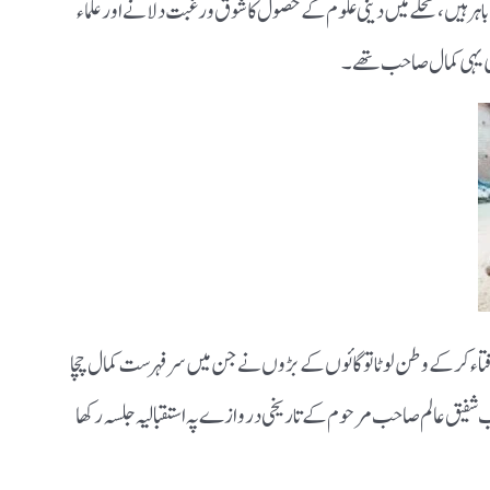
اہر ہیں ، محلے میں دینی علوم کے حصول کا شوق ورغبت دلانے اور علماء
عی یہی کمال صاحب تھے۔
فتاء کرکے وطن لوٹا تو گائوں کے بڑوں نے جن میں سر فہرست کمال چچا
اب شفیق عالم صاحب مرحوم کے تاریخی دروازے پہ استقبالیہ جلسہ رکھا