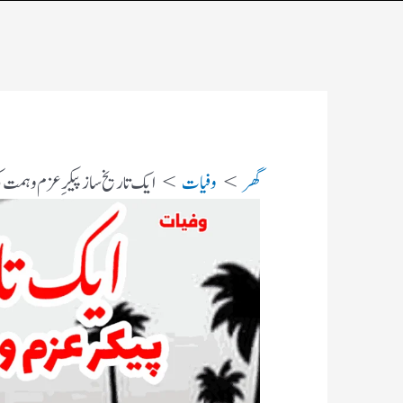
گھر
وفیات
ایک تاریخ ساز پیکر ِعزم وہمت