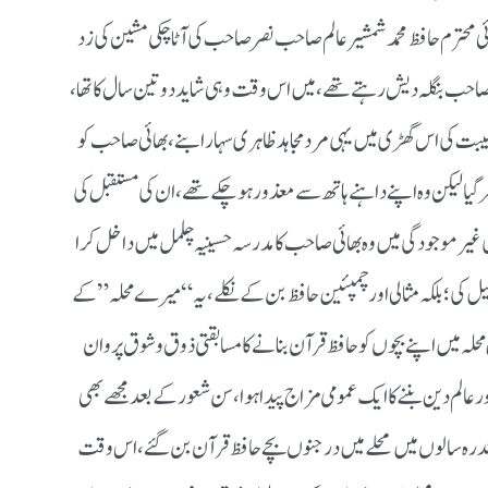
ھائی محترم حافظ محمد شمشیر عالم صاحب نصر صاحب کی آٹا چکی مشین کی زد
د صاحب بنگلہ دیش رہتے تھے ، میں اس وقت وہی شاید دوتین سال کا تھا ،
ت کی اس گھڑی میں یہی مرد مجاہد ظاہری سہارا بنے ، بھائی صاحب کو
ھر گیا لیکن وہ اپنے داہنے ہاتھ سے معذور ہوچکے تھے ، ان کی مستقبل کی
یر موجودگی میں وہ بھائی صاحب کا مدرسہ حسینیہ چلمل میں داخل کرا
 کی ؛ بلکہ مثالی اور چمپئین حافظ بن کے نکلے ، یہ “میرے محلہ” کے
 محلہ میں اپنے بچوں کو حافظ قرآن بنانے کا مسابقتی ذوق وشوق پروان
الم دین بننے کا ایک عمومی مزاج پیدا ہوا ، سن شعور کے بعد مجھے بھی
ہ سالوں میں محلے میں درجنوں بچے حافظ قرآن بن گئے ، اس وقت