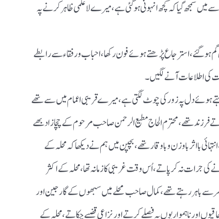
لمہ سے میں سمجھ گیا کہ کچھ انہونی ہوگئی ہے ، میرے لاعلمی ظاہر کرنے پہ
اس گم ہوگئے ، استرجاع پڑھتے ہوئے فون رکھا ، احباب ورفقاء سے رابطے
لت کی اطلاعات آنے لگیں ۔
 ہوئے دل پہ زور کی چوٹ لگتی ہے ، میرے قریبی اعمام میں سے تھے
رزند تھے ، محترم الحاج مطیع الرحمن صاحب مرحوم کے چچا زاد بھے
تہائی بااثر باوزن وباوقار تھے ، بچپن میں ہم نے دیکھا کہ محلہ کے
ی جرات نہ کرپاتے ، اُس وقت غریبی کا زمانہ تھا ، محلہ کے اکثر
ر سے باہر رہتے تھے ، کمال صاحب محلے میں سبھوں کے گارجین اور
چاقیوں اور ناہموار یوں پہ فیصلے کرتے اور نزاعی قضیے چکاتے ، محلہ کے