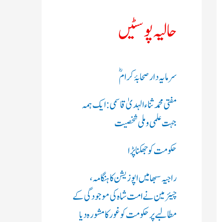
ک
حالیہ پوسٹیں
ر
ی
سرمایہ دار صحابۂ کرامؓ
ں
مفتی محمد ثناء الہدیٰ قاسمی: ایک ہمہ
:
جہت علمی و ملی شخصیت
حکومت کو جھکنا پڑا
راجیہ سبھا میں اپوزیشن کا ہنگامہ،
چیئرمین نے امت شاہ کی موجودگی کے
مطالبے پر حکومت کو غور کا مشورہ دیا