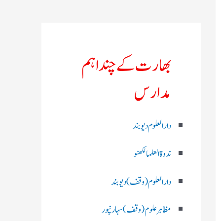
بھارت کے چند اہم
مدارس
دارالعلوم دیوبند
ندوۃالعلما لکھنو
دارالعلوم (وقف)دیوبند
مظاہرعلوم (وقف)سہارنپور