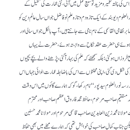
س کی پختہ تعمیر ومزید توسیع عمل میں آئی ، نئی عمارت کی تکمیل کے
العلوم دیوبند کے ایک تازہ دم وتازہ علم نو فاضل جواں سال عالم دین کو
 صابر نظامی القاسمی کے نام نامی سے جانتے ہیں ، آپ بالکل جواں سالی اور
تے ہوئے ہی حضرت عقد نکاح سے وابستہ ہوئے ، حضرت نے یہاں
فروزاں ہوگئی ؛ بلکہ سمجھئے کہ علم کی بہار آگئی ، پڑھنے والے بچے بچیوں
 کی شکل دی گئی ، اپنی محنتوں سے اس کی باضابطہ عمارت بنوائی جہاں اس
مدرسہ نور العلوم سیدپور “ نام رکھا ،گوکہ ہمارے گائوں میں اس وقت
حمد مستقیم صاحب مرحوم ، حافظ مجمد فاروق اعظم صاحب اور محترم
ولانا محمد زین العابدین صاحب قاسمی مرحوم اور مولانا محمد حسنین
کن جناب کمال صاحب کی خواہش تھی کہ ہمارے محلے میں بھی حفاظ