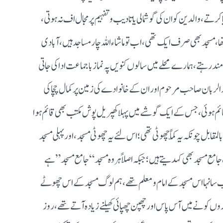
تے ، والدین کو ان کی گوشمالی یا تادیب وتفہیم پر مجال اف نہ ہوتی ،
 مسجد بھی صرف ایک تھی ، اب تو ماشاء اللہ چار مساجد ہیں ، آبادی
د رہتے ، ہمارے محلے میں سالوں کنویں پہ نماز باجماعت ادا کی جاتی
د الربان صاحب مرحوم اور ان کے خانوادے کی زمین پر کمال چچا کی
م ہوئی ، جس کے ایک گوشے میں پہلا کھپریل پوش مکتب بھی قائم ہوا
قابل چونکہ یہ کمّاًچھوٹی تھی ؛ اس لئے یہ چھوٹی مسجد ، اور پہلی مسجد
ع مسجد بھی کہدیتے ہیں ؛ جبکہ اصلاً ہر وہ مسجد “جامع مسجد” ہے
صاحب سانہا اس مسجد کے امام ومعلم تھے ، ہم لوگ مسجد کے اس چھوٹے
ں کونے میں آس پاس اور چھپن چھپائی کھیلنے زیادہ آتے تھے ، روز