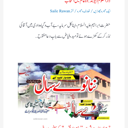
دارالعلوم دیوبند: وہ عالم میں انتخاب
/
/ از
ایک تبصرہ چھوڑیں
تعارف و تبصرہ
Saile Rawan
حضرت ابراہیم علیہ السلام، اپنا کل سرمایہ، بے آب وگیاہ وادی میں آقا کی
نذر کرکے کھڑے ہوئے تو مبدء فیاض سے بابِ دعا مفتوح…