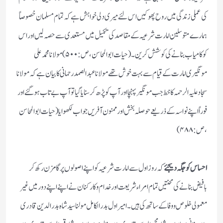
کی عملی زندگی میں روح پھوکیں اس لئے میری دلی خواہش ہے کہ تمام مسلمان خصوصاً
ہمارے متوسلین امارت شرعیہ کے مقاصد کی تکمیل میں مستعدی سے حصہ لیں اور اس
کو کامیاب بنانے کی کوشش کرین۔( حیات ابوالمحاسن ،ص:۵۰۰ ) مولانا محمد علی
مونگیری امارت کے قیام سے بہت خوش تھے مولانا عبدالصمد رحمانی کا بیان ہے کہ مولانا
سجاد علیہ الرحمہ کا خط جب مونگیر پہنچا اور آپ کو پڑھ کر سنایا گیا تو آپ بے تاب ہوگئےاور
فوراً اپنے نواسہ کے ذریعے حوصلہ بخش اور ممنون آفریں جواب لکھوایا (حیات ابوالمحاسن
،ص:۴۸۸)
احساس کو جگہ دیجئے
کہ روز اول سے امارت شرعیہ کو اپنے اصولوں پر گامزن رکھ کر
بافیض بنانے کی محنتیں تمام امراءشریعت اور خدام وکارکنان نے اپنے اپنے دور میں غیر
معمولی خلوص ووفا کے ساتھ کی ہیں۔امیر اول بدر الکامل مولنا سید شاہ بدرالدین قادری