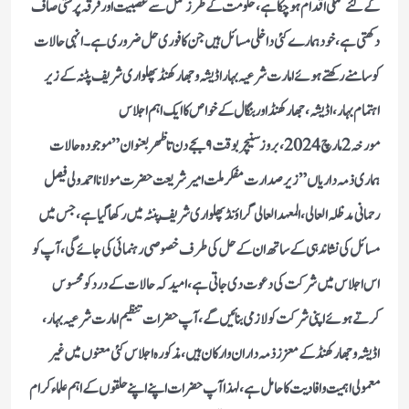
کے لئے عملی اقدام ہو چکا ہے، حکومت کے طرز عمل سے عصبیت اور فرقہ پرستی صاف
دکھتی ہے، خود ہمارے کئی داخلی مسائل ہیں جن کا فوری حل ضروری ہے۔ انہی حالات
کو سامنے رکھتے ہوئے امارت شرعیہ بہار اڈیشہ و جھارکھنڈ پھلواری شریف پٹنہ کے زیر
اہتمام بہار ، اڈیشہ، جھارکھنڈ اور بنگال کے خواص کا ایک اہم اجلاس
مورخہ 2مارچ 2024، بروز سنیچر بوقت ۹ بجے دن تا ظهر بعنوان ” موجودہ حالات
ہماری ذمہ داریاں” زیر صدارت مفکرملت امیر شریعت حضرت مولانا احمد ولی فیصل
رحمانی مد ظلہ العالی، المعہد العالی گراؤنڈ پھلواری شریف پنٹہ میں رکھا گیا ہے، جس میں
مسائل کی نشاندہی کے ساتھ ان کے حل کی طرف خصوصی رہنمائی کی جائے گی ، آپ کو
اس اجلاس میں شرکت کی دعوت دی جاتی ہے، امید کہ حالات کے درد کو محسوس
کرتے ہوئے اپنی شرکت کو لازمی بنائیں گے، آپ حضرات تنظیم امارت شرعیہ بہار ،
اڈیشہ وجھارکھنڈ کے معزز ذمہ داران وارکان ہیں، مذکورہ اجلاس کئی معنوں میں غیر
معمولی اہمیت وافادیت کا حامل ہے، لہذا آپ حضرات اپنے اپنے حلقوں کے اہم علماء کرام