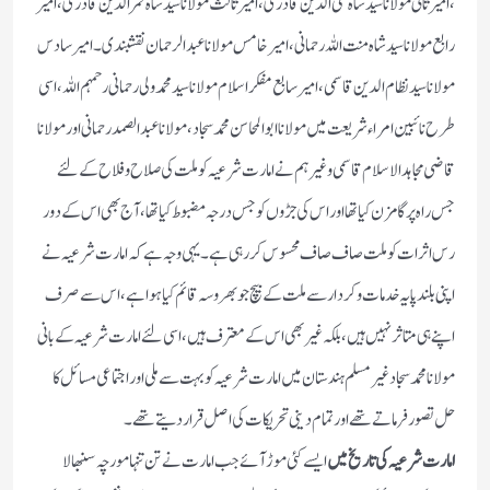
،امیر ثانی مولانا سید شاہ محی الدین قادری ،امیر ثالث مولانا سید شاہ قمرالدین قادری ،امیر
رابع مولانا سید شاہ منت اللہ رحمانی ،امیر خامس مولانا عبدالرحمان نقشبندی۔امیر سادس
مولانا سید نظام الدین قاسمی ،امیر سابع مفکر اسلام مولانا سید محمد ولی رحمانی رحمہم اللہ ،اسی
طرح نائبین امراءشریعت میں مولانا ابوالمحاسن محمد سجاد ،مولانا عبدالصمد رحمانی اور مولانا
قاضی مجاہد الاسلام قاسمی وغیرہم نے امارت شرعیہ کو ملت کی صلاح وفلاح کے لئے
جس راہ پر گامزن کیا تھا اور اس کی جڑوں کو جس درجہ مضبوط کیا تھا ،آج بھی ا س کے دور
رس اثرات کوملت صاف صاف محسوس کررہی ہے۔یہی وجہ ہے کہ امارت شرعیہ نے
اپنی بلند پایہ خدمات وکردار سے ملت کے بیچ جو بھر وسہ قائم کیا ہواہے ،اس سے صرف
اپنے ہی متاثر نہیں ہیں ،بلکہ غیر بھی اس کے معترف ہیں ،اسی لئے امارت شرعیہ کے بانی
مولانا محمد سجاد غیر مسلم ہندستان میں امارت شرعیہ کو بہت سے ملی اور اجتماعی مسائل کا
حل تصور فرماتے تھےاور تمام دینی تحریکات کی اصل قرار دیتے تھے۔
امارت شرعیہ کی تاریخ میں
ایسے کئی موڑ آئے جب امارت نے تن تنہا مورچہ سنبھالا