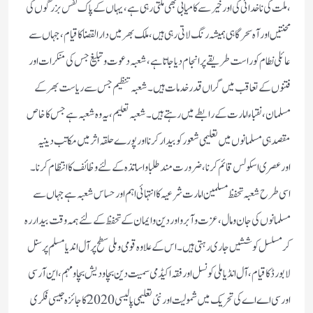
،ملت کی ناخدائی کی اور خیر سے کامیابی بھی ملتی رہی ہے ،یہاں کے پاک نفس بزرگوں کی
محنتیں اور آہ سحر گاہی ہمیشہ رنگ لاتی رہی ہیں،ملک بھر میں دارالقضا کا قیام ،جہاں سے
عائلی نطام کو راست طریقے پر انجام دیا جاتا ہے،شعبہ دعوت وتبلیغ جس کی منکرات اور
فتنوں کے تعاقب میں گراں قدر خدمات ہیں۔شعبہ تنظیم جس سے ریاست بھر کے
مسلمان ،نقباء امارت کے رابطے میں رہتے ہیں۔شعبہ تعلیم ،یہ وہ شعبہ ہے جس کا خاص
مقصد ہی مسلمانوں میں تعلیمی شعور کو بیدا رکرنا اور پورے حلقہ اثر میں مکاتب دینیہ
اورعصری اسکولس قائم کرنا ،ضرورت مند طلباو اساتذہ کے لئے وظائف کا انتظام کرنا۔
اسی طرح شعبہ تحفظ مسلمین امارت شرعیہ کا انتہائی اہم اور حساس شعبہ ہے جہاں سے
مسلمانوں کی جان ومال ،عزت وآبرو اور دین وایمان کے تحفظ کے لئے ہمہ وقت بیدار رہ
کر مسلسل کوششیں جاری رہتی ہیں۔اس کے علاوہ قومی وملی سطح پر آل اندیا مسلم پرسنل
لا بورڈ کا قیام ،آل انڈیا ملی کونسل اور فقہ اکیڈمی سمیت دین بچاودیش بچاو مہم، این آر سی
اور سی اے اے کی تحریک میں شمولیت اور نئی تعلیمی پالیسی 2020کا جا ئزہ جیسی فکری