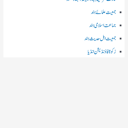
جمعیت علمائے ہند
جماعت اسلامی ہند
جمعیت اہل حدیث ہند
زکوۃ فاؤنڈیشن انڈیا
رضا اکیڈمی انڈیا
چند اہم بھارتی اخبارات