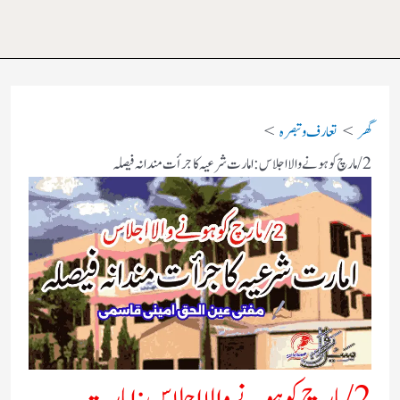
گھر
تعارف و تبصرہ
2/مارچ کو ہونے والا اجلاس: امارت شرعیہ کا جرأت مندانہ فیصلہ
2/مارچ کو ہونے والا اجلاس: امارت