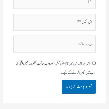
ای
میل**
ویب
سائٹ
اس براؤزر میں میرا نام، ای میل، اور ویب سائٹ محفوظ رکھیں اگلی بار
جب میں تبصرہ کرنے کےلیے۔