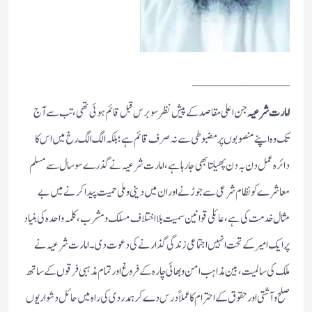
______________
امارت شرعیہ
جن اعلی مقاصد کے پیش نظر سو برس قبل قائم ہو ئی تھی،تب سے آج
تک وہ اپنےمنصوبوں پر مضبوطی سے نہ صرف قائم ہے؛ بلکہ الگ الگ رخ میں اس کا
دائرہ عمل دن بہ دن پھیلتابھی جارہا ہے، امارت شرعیہ نے گذرے سو سال سے مسلم
معاشرے کو نظام شرعی سے جوڑنے اوران میں دینی وملی حمیت پیدا کرنے میں بے
مثال خدمت کی ہے ، عائلی قوانین سمیت بلا اختلاف مسلک ومشرب، کلمہ واحدہ کی بنیاد
پر ایک امیر کے تحت انہیں اجتماعی زندگی گذارنے کی دعوت دی ۔امارت شرعیہ نے
ملک کی سالمیت ،بین مذاہب امن و بھائی چارہ کے فروغ اور تمام مذہبی فرقوں کے ساتھ
صلح وآشتی اور حقوق کے احترام کا عملاً درس دےکرہمدردی کی راہ میں حائل دشواریوں