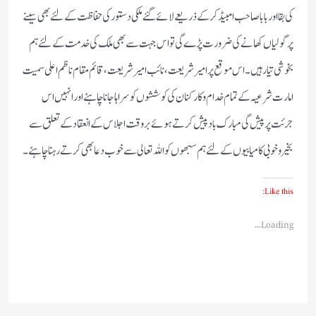
کی بقا اور بابا صاحب امبیڈکر کےذریعے لائے گئے ملکی دستور کی حفاظت کے لئےبھی سینے
پر گولیاں کھانے کی ضرورت پڑے گی تو اس جہت سے بھی ملک کی خدمت کے لئے ہم
بخوشی تیار ہیں ۔اس موقع پر امیر شریعت ،نائب امیر شریعت ،قائم مقام ناظم اعلی سمیت
امارت شرعیہ کے تمام خدام وکارکنان کی کوششوں کو سراہاجانا چاہئے اور انہیں اس
جرئت پر پیش گی مبارک باد پیش کرتے ہو ئےبروقت اجلاس کے انعقاد کے تعلق سے
بخیر وخوبی کامیابیوں کے لئے ہم سبھوں کواللہ تعالی سے خوب دعا بھی کرتے رہنا چاہئے۔
Like this:
Loading...