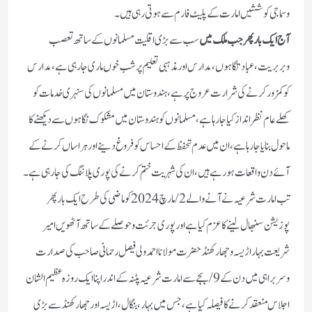
وسماجی کوششیں امارت کے پلیٹ فارم سے ہوتی رہی ہیں۔
آج ایک بار پھر جب ملک میں
سب سے بڑی اقلیت مسلمانوں کے ساتھ تعصب
وبربریت ،عبادتگاہوں، مدارس اور مذہبی تعلیم پر شب خوں مار ی جارہی ہے، مدارس
کوکمزور کرنے کی شرارت عروج پرہے ،ہندوستان میں مسلمانوں کی سنہری خدمات کو
کھلے عام نظر انداز کیا جارہا ہے، مسلمانوں کو ہندوستان میں مشکوک نگاہوں سے دیکھنے کا
ماحول بنایا جارہا ہے ،ان میں عدم تحفظ کے احساس کو فروغ دینے اور ہراساں کرنے کے
آئے دن واقعات ہورہے ہیں ،ان کی شہریت ختم کرنے کی پوری پلاننگ کی جارہی ہے ۔
تب امارت شرعیہ نے آنے والے 2/مارچ 2024 کو ماضی کی طرح ایک بار پھر
پوزیشن سنبھال لینے کا عزم کیا ہے اور پوری جرئت وحوصلے کے ساتھ آٹھویں امیر
شریعت بہار اڑیسہ وجھارکھنڈ حضرت مولانا احمد ولی فیصل رحمانی صاحب کی صدارت
وسربراہی میں دن کے 9/ بجے سے امارت شرعیہ پٹنہ کے اندر اپنا ایک روزہ عظیم الشان
اجلاس منعقد کرنے کا فیصلہ کیا ہے ،جس میں بہار ،بنگال ،اڑیسہ اور جھارکھنڈ سے بڑی