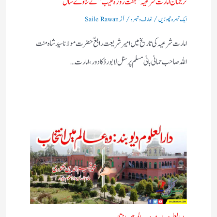
ترجمان امارت شرعیہ”ہفت روزہ نقیب” کے نناوے سال
/
/ از
ایک تبصرہ چھوڑیں
تعارف و تبصرہ
Saile Rawan
امارت شرعیہ کی تاریخ میں امیر شریعت رابع ؒ حضرت مولانا سید شاہ منت
اللہ صاحب حمانی بانی مسلم پرسنل لا بورڈ کا دور ،امارت…