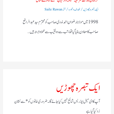
ترجمان امارت شرعیہ”ہفتہ وار نقیب "کے ننانوے سال
/
/ از
ایک تبصرہ چھوڑیں
تعارف و تبصرہ
Saile Rawan
1998 میں مولانا رضوان احمد ندوی صاحب کو محترم سید عبدالرافع
صاحب کا معاون بنایا گیا تھا ،تب سے وہ نقیب سے عملا وابستہ ہیں…
ایک تبصرہ چھوڑیں
آپ کا ای میل ایڈریس شائع نہیں کیا جائے گا۔
ضروری خانوں کو
*
سے نشان
زد کیا گیا ہے