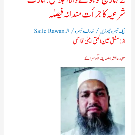
شرعیہ کا جرأت مندانہ فیصلہ
/
/ از
ایک تبصرہ چھوڑیں
تعارف و تبصرہ
Saile Rawan
از: مفتی عین الحق امینی قاسمی
معہد عائشہ الصدیقہ بیگوسرائے