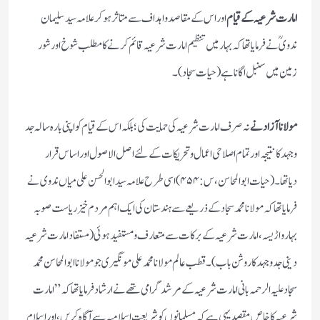
امارت شرعیہ کے قیام
اور اس کے مقاصد و اہداف سے متاثر ہوکر علامہ سید سلیمان
ندوی ؒنے فرمایا تھا کہ بہار میں تنظیم امارت شرعیہ قائم کرنے کا مطلب شوخ اور شور
زمین میں سنبل اگاناہے (حیات سجاد)۔
مولانا آزاد نے
نہ صرف امارت شرعیہ کی حمایت کی ؛بلکہ اس کے قیام کو اپنی بارہ سالہ جد
وجہد کا نتیجہ اور تمام اصلاحی اعمال وتحریکات کے لئے اصل الاصول اور اساس قرار
دیاتھا۔ (حیات ابوالمحاسن ،س:۴۵۴ )اسی طرح علامہ سید ابوالحسن علی میاں ندوی نے
فرمایا تھاکہ مولانا محمد سجاد کے ذریعے سے ہندستان کی ایک اہم مردم خیز ریاست صوبہ
بہار واڑیسہ، امارت شرعیہ کے برکات سے متعارف ومستفید ہوئی ( مستفادامارت شرعیہ
دینی جد وجہد کا روشن باب )۔قطب عالم مولانا محمد علی مونگیر ی جو مولانا ابوالمحاسن محمد
سجاد علیہ الرحمہ بانی امارت شرعیہ کے مرشد گرامی تھے نے ارشاد فرمایا تھا کہ” امارت
شرعیہ کا خاص مقصد یہی ہے کہ مسلمانوں کو شریعت اسلامیہ سے آگاہ کریں،اور اسلام