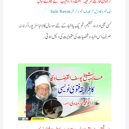
ترجمان امارت شرعیہ ” ہفت روزہ نقیب “کے نناوے سال
/
/ از
ایک تبصرہ چھوڑیں
تعارف و تبصرہ
Saile Rawan
کسی بھی ادارہ ،تنظیم ،تحریک یا اخبار کے لئے سوسال کا لانبا سفر پورا کرنا ،نہ
صرف اس اخبار وشخصیات کی مقبولیت کی دلیل ہوتی…