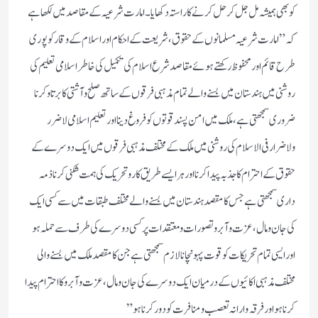
کو بھی ہمیشہ مل جل کر حل کرنے کا راستہ دکھایا۔ امارت شرعیہ کے مقاصد میں لکھا ہے
کہ ”امارت شرعیہ مسلمانوں کے حقوق ، شریعت کے احکام اور اسلام کے وقار کو پوری
طرح قائم اور محفوظ رکھتے ہوئے مقاصد شرع اسلام کی تکمیل کی خاطر اسلامی تعلیم کی
روشنی میں ہندستان میں بسنے والے تمام مذہبی فرقوں کے ساتھ صلح وآشتی کا برتاو کرنا
ضروری سمجھتی ہے، ملک میں امن پسند قوتوں کو فروغ دینا اور تعلیم اسلامی لاضرر
ولاضرار فی الاسلام کی روشنی میں ملک کے مختلف مذہبی فرقوں میں ایک دوسرے کے
حقوق کے احترام کا جذبہ پیدا کرنا اور ہر ایسے طریق کارو تحریک کی ہمت شکنی کرناذمہ
داری سمجھتی ہےجس کا مقصد ہندستان میں بسنے والے مختلف طبقات میں سے کسی ایک
کی جان ومال ، عزت وآبرو تصورات ومعتقدات پرکسی دوسرے کی طرف سے حملہ ہو
اورایسی تمام تحریکات کو قوت پہونچانا لازم سمجھتی ہےجن کا مقصد ملک میں بسنے والی
مختلف مذہبی اکائیوں کے درمیان ایک دوسرے کی جان و مال ، عزت و آبرو کا احترام پیدا
کر ناہواور فرقہ وارانہ تعصب ومنافرت کو دور کرنا ہو”