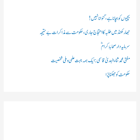
ی
ں
بچیوں کو بچانا ہے، گنوانا نہیں!
:
جھارکھنڈ میں طلبہ کا احتجاج جاری، حکومت سے مذاکرات بے نتیجہ
سرمایہ دار صحابۂ کرامؓ
مفتی محمد ثناء الہدیٰ قاسمی: ایک ہمہ جہت علمی و ملی شخصیت
حکومت کو جھکنا پڑا