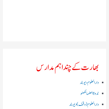
بھارت کے چند اہم مدارس
دارالعلوم دیوبند
ندوۃالعلما لکھنو
دارالعلوم (وقف)دیوبند