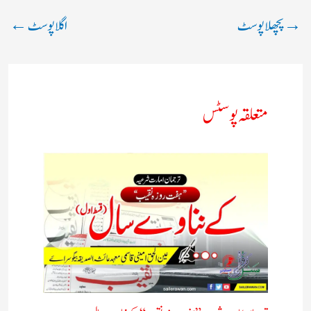
→
پچھلا پوسٹ
اگلا پوسٹ
←
متعلقہ پوسٹس