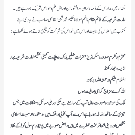
تعداد میں مدارس کے ذمہ داران ،دانشوران اور اہل علم وخواص شریک ہورہے ہیں ۔
امارت شرعیہ کے قائم مقام ناظم
مولانا حکیم محمد شبلی القاسمی صاحب نے جاری اپنے
مکتوب میں اجلاس کی اہمیت اور اس میں خواص کی شرکت کو یقینی بتاتے ہوئے لکھاہے :
محترم و مکرم صدور و سکریٹریز حضرات ضلع, بلاک و پنچایت کمینی تنظیم امارت شرعیہ بہار
اڑیسہ وجھارکھنڈ
السلام علیکم ورحمتہ اللہ وبرکاتہ
اللہ کرے مزاج گرامی بعافیت ہوں
ملک کی موجودہ صورت حال آپ کے سامنے ہے ملکی اور ملی مسائل و مشکلات میں جس
تیزی کے ساتھ اضافہ ہورہا ہے اس سے آپ بخوبی واقف ہیں، دستور ہند سمیت اسلامی
تشخص اور دینی شعائر سخت خطرے میں ہیں، بعض صوبے میں یو نیفارم سول کوڈ کے نفاذ