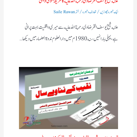
علامه شيخ يوسف القرضاوى رحمة الله عليه كا طريقۂ فتوى نويسى
/
/ از
ایک تبصرہ چھوڑیں
تعارف و تبصرہ
Saile Rawan
علامه شيخ يوسف القرضاوى رحمة الله عليه سے ميرى واقفيت بہت پرانى
ہے، پہلى بار انہيں سنه 1980م ميں دار العلوم ندوة العلماء ميں ديكها…