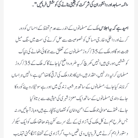
،ائمہ مساجد اور دانشوران کی شرکت کو یقینی بنانے کی کوشش فرمائیں "
۔
امید ہے کہ یہ اجلاس
ملک کے مسلمانوں کے اندرسے عدم تحفظ کے احساس کو دور
کرنے اور داخلی وخارجی مسائل کو خصوصیت سے حل کرنے کی سمت میں سنگ میل
ثابت ہوگا اور ملک کے35/ کروڑمسلمانون کے تعلق سے جو کائی بٹھا نے کی ناپاک
کوششیں ہورہی ہیں انہیں کھرچ کر یہ ضرور واضح کیا جائے گا کہ ملک کے 35/کروڑ
مسلمان کرایہ دار نہیں ،حقدار ہیں ،ان کا وجود ملک کی ترقی کا ضامن ہے ،انہیں ہراساں
کرنا بند کیا جائے ،مسلمانوں کے ساتھ ہر شعبہ زندگی میں ہورہے سوتیلا رویئے کو روکا
جائے ، ہندی مسلمانوں کے ساتھ ایک معزز شہری کی حیثیت سے برتاؤ کیا
جائے،غنڈے موالی جو ملک کے امن وامان کو نقصان پہنچا رہے ہیں وہ باز آجائیں ورنہ
جس طرح ہم نے کل ملک کی آزادی کے لئے سر سے کفن باندھا تھا،ملک کو ایک سیکولر
دستور فراہم کرنے میں قربانیاں دی تھیں ، اب اگر آزادی کے تحفظ،گنگا جمنی تہذیب