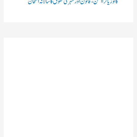
کانوڑ یاترا امن،قانون اور شہری حقوق کا سالانہ امتحان