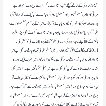
تعلیمی پسماندگی کے خاتمے کیلئے سنجیدہ نہیں ہے۔ مگر اس سے زیادہ بے حسی اور بے
مروتی کا مظاہرہ مسلم تنظیموں اور مسلم لیڈروں کی جانب سے کیا گیا ہے۔محمد صادق کی
جدو جہد اور ان کی کاوشوں کو چھوڑ دیاجائے تو آج تک اس مسئلے پر مسلم تنظیم، ادارے،
طلبا تنظیم، سیاسی و ملی لیڈران اور صاحبانِ جبہ و دستا رمیں سے کسی نے بھی ریزرویشن
پالیسی کے نفاذ کیلئے نہ جد وجہد کی اور نہ ہی حکومتی حلقے پر دباؤ بنانے کی کوشش کی۔
2011تک بنگال
کے اعلیٰ تعلیمی اداروں میں مسلم طلبا کی تعداد چار فیصد تھی اب اس
میں اضافہ ہوکریہ تعداد 5 فیصد ہوگئی ہے۔ یعنی دس سالوں میں صرف ایک فیصد کا
اضافہ ہوا ہے۔ ظاہر ہے کہ یہ کسی بھی درجے میں تسلی بخش نہیں ہے۔اس میں بھی
عالیہ یونیورسٹی اور گوربنگویونیورسٹی جہاں مسلم طلبا کی اکثریت ہے کو نکال دیا جائے تو
ریاست کی معیاری یونیورسٹی میں مسلم طلبا کی تعداد میں تین فیصد سے بھی کم ہے۔ جادو
پوریونیورسٹی جہاں دس ہزار کے قریب طلبا تعلیم حاصل کررہے ہیں وہاں مسلم طلباکی
تعداد اس وقت 350سے 400 کے درمیان ہے۔یہی صورت حال بنگال کی دیگر