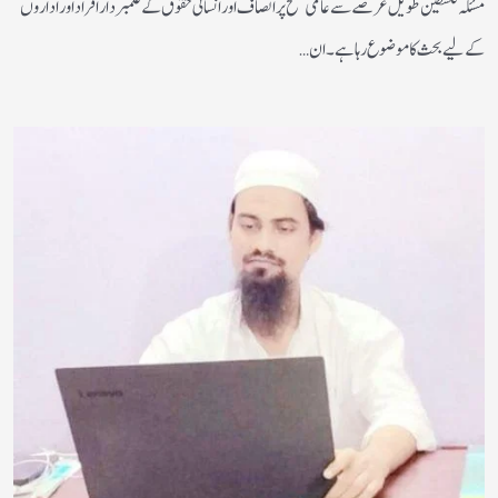
مسئلہ فلسطین طویل عرصے سے عالمی سطح پر انصاف اور انسانی حقوق کے علمبردار افراد اور اداروں
کے لیے بحث کا موضوع رہا ہے۔ ان…