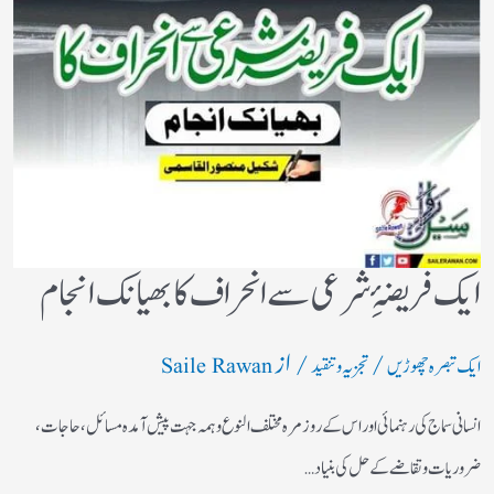
ایک فریضۂِ شرعی سے انحراف کا بھیانک انجام
/
/ از
ایک تبصرہ چھوڑیں
تجزیہ و تنقید
Saile Rawan
انسانی سماج کی رہنمائی اور اس کے روز مرہ مختلف النوع وہمہ جہت پیش آمدہ مسائل ، حاجات ،
ضروریات وتقاضے کے حل کی بنیاد…