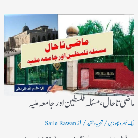
ماضی تا حال، مسئلہ فلسطین اور جامعہ ملیہ
/
/ از
ایک تبصرہ چھوڑیں
تجزیہ و تنقید
Saile Rawan