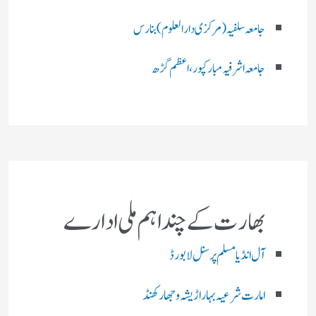
جامعہ سلفیہ(مرکزی دارالعلوم )بنارس
جامعہ اشرفیہ مبارکپور،اعظم گڑھ
بھارت کے چند اہم ملی ادارے
آل انڈیا مسلم پرسنل لا بورڈ
امارت شرعیہ بہار اڑیشہ و جھارکھنڈ