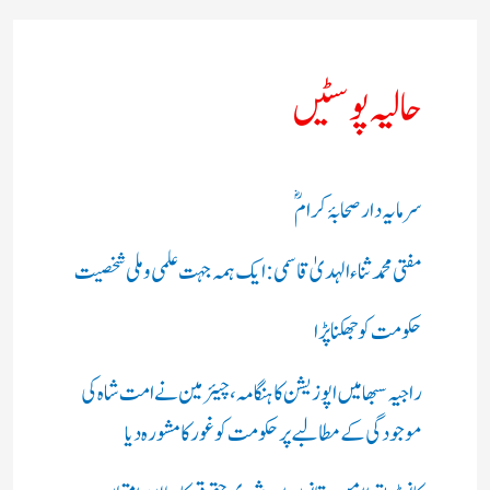
حالیہ پوسٹیں
سرمایہ دار صحابۂ کرامؓ
مفتی محمد ثناء الہدیٰ قاسمی: ایک ہمہ جہت علمی و ملی شخصیت
حکومت کو جھکنا پڑا
راجیہ سبھا میں اپوزیشن کا ہنگامہ، چیئرمین نے امت شاہ کی
موجودگی کے مطالبے پر حکومت کو غور کا مشورہ دیا