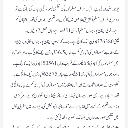
یونیورسٹیوں کی ہے۔ ایک طرف مسلمانوں کی تعلیمی پسماندگی پر بات کی جاتی ہے تو
دوسری طرف مسلم اکثریتی علاقوں میں کالجوں اور تعلیمی اداروں کی تعداد انتہائی کم
ہے۔ شمالی دیناج پور جہاں مسلم آبادی 51 فیصد ہے وہاں محض 7کالج ہیں۔
یعنی 76380 آبادی پر ایک کالج ہے۔ جب کہ جنوبی دیناج پورجہاں شمالی دیناج پور
کے مقابلے مسلمانوں کی آبادی کم ہے وہاں 36.5 آبادی پر ایک کالج ہے۔ مرشدآباد
میں مسلمانوں کی آبادی 68 فیصد کے قریب وہاں 50561 آبادی پر ایک کالج ہے۔
مالدہ جہاں مسلمانوں کی آبادی 51 فیصد ہے وہاں 63575 آبادی پر ایک کالج ہے۔
حکومت کے اعداد وشمار بتاتے ہیں جن اضلاع میں مسلمانوں کی آبادی کم ہے وہاں کالج کی
تعداد زیادہ ہے۔یہی صورت حال سیکنڈری اور ہائر سیکنڈری اسکولوں کا ہے۔ مرکزی
وزارت تعلیم کے تحت آل انڈیا سروے آف ہائیر ایجوکیش کی رپورٹ میں مغربی بنگال
میں تعلیمی صورت حال کی بھیانک تصویر دکھائی گئی ہے۔