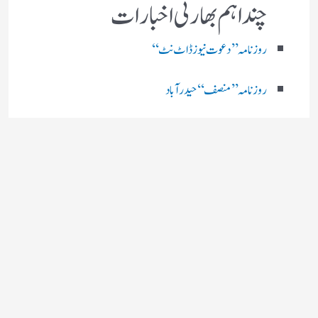
چند اہم بھارتی اخبارات
روز نامہ ’’ دعوت نیوز ڈاٹ نٹ‘‘
روزنامہ ’’ منصف‘‘ حیدر آباد
روزنامہ ’’ انقلاب‘‘ لکھنؤ
روز نامہ ’’راشٹریہ سہارا اردو
روزنامہ ’’اخبارمشرق‘‘ کولکاتا
روزنامہ ’’اعتماد‘‘ حیدرآباد
اردو نیوز ’’بی بی سی‘‘