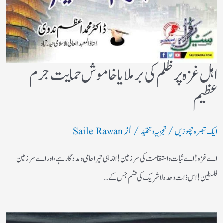
اہل غزہ پر ظلم کی برملا یا خاموش حمایت جرم
عظیم
/
/ از
ایک تبصرہ چھوڑیں
تجزیہ و تنقید
Saile Rawan
اے غزہ! اے ثبات واستقامت کی سرزمین! اللہ ہی تیرا حامی ومددگار ہے، اور اے سرزمین
فلسطین! اس ذات وحدہ لاشریک کی قسم جس کے…