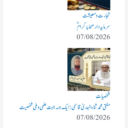
تجارت و معیشت
سرمایہ دار صحابۂ کرامؓ
07/08/2026
شخصیات
مفتی محمد ثناء الہدیٰ قاسمی: ایک ہمہ جہت علمی و ملی شخصیت
07/08/2026