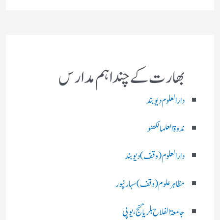
بھارت کے چند اہم مدارس
دارالعلوم دیوبند
ندوۃالعلما لکھنو
دارالعلوم (وقف)دیوبند
مظاہرعلوم (وقف)سہارنپور
جامعۃ الفلاح بلریاگنج،یوپی