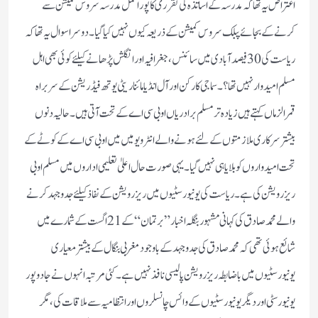
اعتراض یہ تھا کہ مدرسہ کے اساتذہ کی تقرری کا پورا عمل مدرسہ سروس کمیشن سے
کرنے کے بجائے پبلک سروس کمیشن کے ذریعہ کیوں نہیں کیا گیا۔ دوسرا سوال یہ تھا کہ
ریاست کی 30فیصد آبادی میں سائنس، جغرافیہ اور انگلش پڑھانے کیلئے کوئی بھی اہل
مسلم امیدوار نہیں تھا؟ ۔ سماجی کارکن اور آل انڈیامائناریٹی یوتھ فیڈریشن کے سربراہ
قمرالزماں کہتے ہیں زیادہ تر مسلم برادریاں اوبی سی اے کے تحت آتی ہیں۔ حالیہ دنوں
بیشتر سرکاری ملازمتوں کے لئے ہونے والے انٹرویو میں میں اوبی سی اے کے کوٹے کے
تحت امیدواروں کو بلایا ہی نہیں گیا۔ یہی صورت حال اعلیٰ تعلیمی اداروں میں مسلم اوبی
ریزرویشن کی ہے۔ ریاست کی یونیورسٹیوں میں ریزرویشن کے نفاذ کیلئے جدوجہد کرنے
والے محمد صادق کی کہانی مشہور بنگلہ اخبار ”برتمان“ کے 21 اگست کے شمارے میں
شائع ہوئی تھی کہ محمد صادق کی جدو جہد کے باوجود مغربی بنگال کے بیشتر معیاری
یونیورسٹیوں میں باضابطہ ریزرویشن پالیسی نافذ نہیں ہے۔ کئی مرتبہ انہوں نے جادو پور
یونیورسٹی اوردیگر یونیورسٹیوں کے وائس چانسلروں اور انتظامیہ سے ملاقات کی، مگر