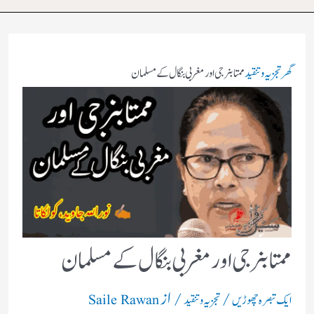
گھر
تجزیہ و تنقید
ممتا بنرجی اور مغربی بنگال کے مسلمان
ممتا بنرجی اور مغربی بنگال کے مسلمان
/
/ از
ایک تبصرہ چھوڑیں
تجزیہ و تنقید
Saile Rawan