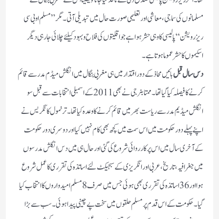
تھا۔ اگر ریزرویشن پالیسی صدق دلی سے نافذ کیا جاتاتو یقینا اس سے مغربی بنگال کے
مسلمانوں کی سماجی، معاشی اور تعلیمی صورت حال میں تبدیلی آتی۔ مگر”مسلم اوبی سی
ریزرویشن“ پالیسی کا وہی حشر ہوا ہے جو اقلیتوں کی فلاح وبہود کیلئے چلائی جارہی دیگر
اسکیموں کا حشرعموما ہوتا ہے۔
دس سال قبل
بائیں محاذ کے دور اقتدار میں ہی مغربی بنگال میں انگلش میڈم مدرسے قائم
کرنے کا فیصلہ کیا گیا تھا۔ ممتا بنرجی نے بھی 2011کے اسمبلی انتخابات سے قبل سو
انگلش میڈیم مدرسے ریاست بھر میں قائم کرنے کا وعدہ کیا تھا۔ترنمول کانگریس نے
اپنے پہلے دور حکومت میں اس سمت میں کچھ بھی کام نہیں کیا اور دوسری دور حکومت
کے آخری سال میں اس پر کارروائی شروع کی گئی اور حال ہی میں دس انگلش مدرسوں
میں جغرافیہ، تاریخ،عربی اور انگریزی کے سبجیکٹ لئے اساتذہ کی تقرری کا عمل شروع
ہوااور 36اساتذہ کی تقرری بھی ہوئی جس میں صرف 8مسلم امیدواروں کا انتخاب کیا
گیا۔ حکومت کے اس قدم پرمسلم حلقوں میں سخت پے چینی پید ا ہوئی۔ سب سے بڑا