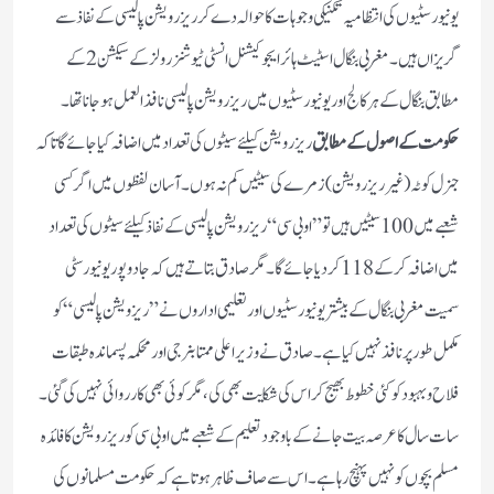
یونیورسٹیوں کی انتظامیہ تکنیکی وجوہات کا حوالہ دے کر ریزرویشن پالیسی کے نفاذ سے
گریزاں ہیں۔ مغربی بنگال اسٹیٹ ہائر ایجوکیشنل انسٹی ٹیوشنزرولز کے سیکشن 2 کے
مطابق بنگال کے ہرکالج اور یونیورسٹیوں میں ریزرویشن پالیسی نافذ العمل ہوجانا تھا۔
حکومت کے اصول کے مطابق
ریزرویشن کیلئے سیٹوں کی تعداد میں اضافہ کیا جائے گا تاکہ
جنرل کوٹہ(غیر ریزرویشن) زمرے کی سیٹیں کم نہ ہوں۔آسان لفظوں میں اگر کسی
شعبے میں 100 سیٹیں ہیں تو”اوبی سی“ریزرویشن پالیسی کے نفاذ کیلئے سیٹوں کی تعداد
میں اضافہ کرکے 118 کردیا جائے گا۔ مگر صادق بتاتے ہیں کہ جادو پوریونیورسٹی
سمیت مغربی بنگال کے بیشتر یونیورسٹیوں اور تعلیمی اداروں نے ”ریزویشن پالیسی“کو
مکمل طور پر نافذ نہیں کیا ہے۔ صادق نے وزیر اعلی ممتا بنرجی اور محکمہ پسماندہ طبقات
فلاح وبہبود کو کئی خطوط بھیج کر اس کی شکایت بھی کی، مگر کوئی بھی کارروائی نہیں کی گئی۔
سات سال کا عرصہ بیت جانے کے باوجود تعلیم کے شعبے میں اوبی سی کوریزرویشن کا فائدہ
مسلم بچوں کو نہیں پہنچ رہا ہے۔ اس سے صاف ظاہر ہوتا ہے کہ حکومت مسلمانوں کی