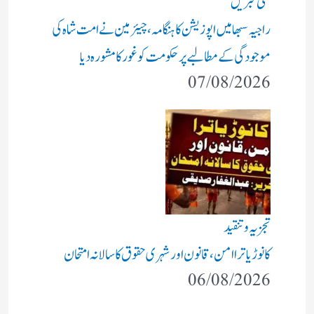
ملکی خبریں
راجیہ سبھا میں اپوزیشن کا ہنگامہ، چیئرمین نے امت شاہ کی
موجودگی کے مطالبے پر حکومت کو غور کا مشورہ دیا
07/08/2026
تجزیہ و تنقید
کانوڑ یاترا امن،قانون اور شہری حقوق کا سالانہ امتحان
06/08/2026