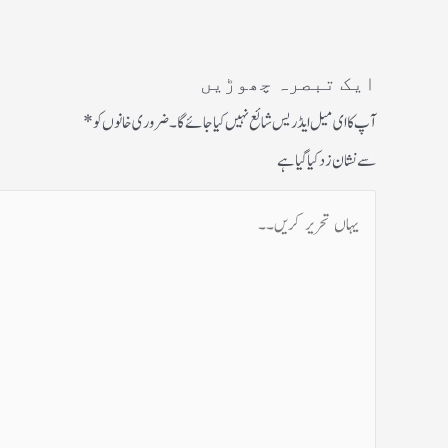
ایک تبصرہ چھوڑیں
آپ کا ای میل ایڈریس شائع نہیں کیا جائے گا۔
ضروری خانوں کو
*
سے نشان زد کیا گیا ہے