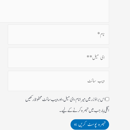
اس براؤزر میں میرا نام، ای میل، اور ویب سائٹ محفوظ رکھیں
اگلی بار جب میں تبصرہ کرنے کےلیے۔