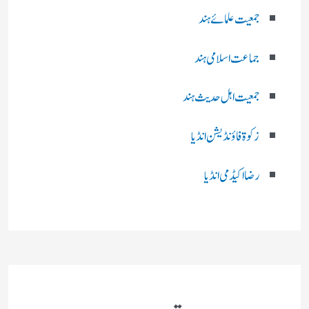
جمعیت علمائے ہند
جماعت اسلامی ہند
جمعیت اہل حدیث ہند
زکوۃ فاؤنڈیشن انڈیا
رضا اکیڈمی انڈیا