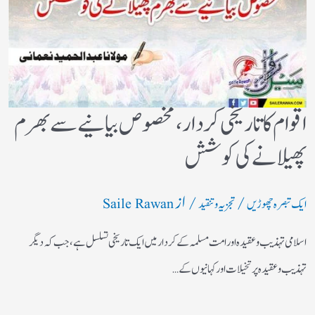
اقوام کا تاریخی کردار،مخصوص بیانیے سے بھرم
پھیلانے کی کوشش
/
/ از
ایک تبصرہ چھوڑیں
تجزیہ و تنقید
Saile Rawan
اسلامی تہذیب و عقیدہ اور امت مسلمہ کے کردار میں ایک تاریخی تسلسل ہے، جب کہ دیگر
تہذیب و عقیدہ پر تخیلات اور کہانیوں کے…