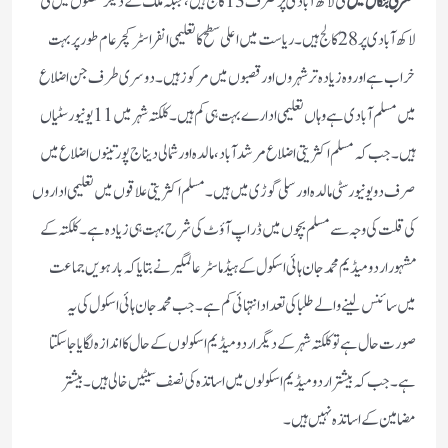
مغربی بنگال میں
فی لاکھ آبادی پر صرف 13 کالج ہیں، جبکہ ملک کے دیگر حصوں میں فی
لاکھ آبادی پر 28 کالج ہیں۔ ریاست میں اعلی سطح کا تعلیمی انفراسٹرکچر عام طور پر بہت
خراب ہے اور وہ زیادہ تر شہروں اور قصبوں میں مرکوز ہیں۔ دوسری طرف جن اضلاع
میں مسلم آبادی ہے وہاں تعلیمی ادارے بہت ہی کم ہیں۔ کلکتہ شہر میں 11یونیورسٹیاں
ہیں۔ جب کہ مسلم اکثریتی اضلاع مرشدآباد، مالدہ اور شمالی دیناج پورتینوں اضلاع میں
صرف دو یونیورسٹی مالدہ اور سلی گوڑی میں ہیں۔ مسلم اکثریتی علاقوں میں تعلیمی اداروں
کی قلت کی وجہ سے مسلم بچوں میں ڈراپ آؤٹ کی شرح بہت ہی زیادہ ہے۔ کلکتہ کے
مشہور اردو میڈیم محمد جان ہائی اسکول کے ہیڈ ماسٹر عالمگیر نے بتایا کہ بارہویں جماعت
میں سائنس لینے والے طلبا کی تعداد انتہائی کم ہے۔جب محمد جان ہائی اسکول کی یہ
صورت حال ہے تو کلکتہ شہر کے دیگر اردو میڈیم اسکولوں کے حال کا اندازہ لگایا جاسکتا
ہے۔ جب کہ بیشتر اردو میڈیم اسکولوں میں اساتذہ کی نصف سیٹیں خالی ہیں۔ بیشتر
مضامین کے اساتذہ نہیں ہیں۔