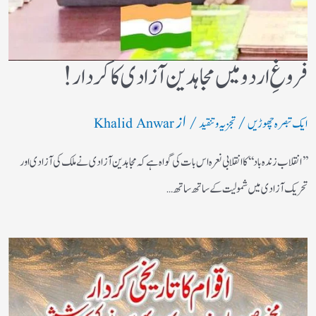
فروغِ اردو میں مجاہدین آزادی کا کردار!
/
/ از
ایک تبصرہ چھوڑیں
تجزیہ و تنقید
Khalid Anwar
’’انقلاب زندہ باد‘‘کا انقلابی نعرہ اس بات کی گواہ ہے کہ مجاہدین آزادی نے ملک کی آزادی اور
تحریک آزادی میں شمولیت کے ساتھ ساتھ…