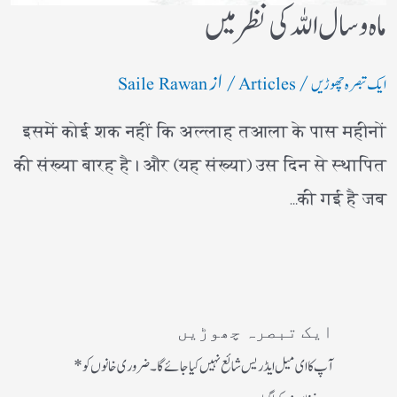
ماہ و سال اللہ کی نظر میں
/
/ از
ایک تبصرہ چھوڑیں
Articles
Saile Rawan
इसमें कोई शक नहीं कि अल्लाह तआला के पास महीनों
की संख्या बारह है। और (यह संख्या) उस दिन से स्थापित
की गई है जब…
ایک تبصرہ چھوڑیں
آپ کا ای میل ایڈریس شائع نہیں کیا جائے گا۔
ضروری خانوں کو
*