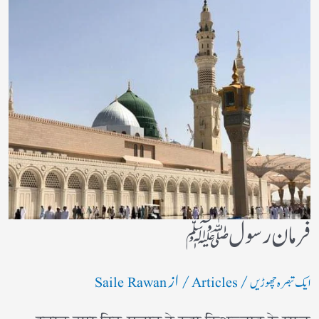
فرمان رسولﷺ
/
/ از
ایک تبصرہ چھوڑیں
Articles
Saile Rawan