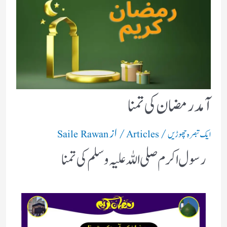
آمد رمضان کی تمنا
/
/ از
ایک تبصرہ چھوڑیں
Articles
Saile Rawan
رسول اکرم صلی اللہ علیہ وسلم کی تمنا