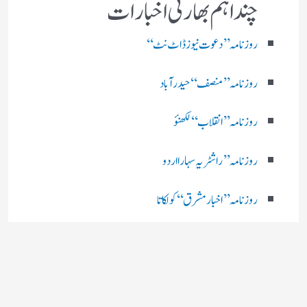
چند اہم بھارتی اخبارات
روز نامہ ’’ دعوت نیوز ڈاٹ نٹ‘‘
روزنامہ ’’ منصف‘‘ حیدر آباد
روزنامہ ’’ انقلاب‘‘ لکھنؤ
روز نامہ ’’راشٹریہ سہارا اردو
روزنامہ ’’اخبارمشرق‘‘ کولکاتا
روزنامہ ’’اعتماد‘‘ حیدرآباد
اردو نیوز ’’بی بی سی‘‘