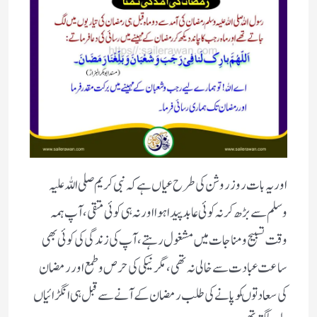
اوریہ بات روزروشن کی طرح عیاں ہے کہ نبی کریم صلی اللہ علیہ
وسلم سے بڑھ کرنہ کوئی عابدپیداہوااورنہ ہی کوئی متقی،آپ ہمہ
وقت تسبیح ومناجات میں مشغول رہتے ،آپ کی زندگی کی کوئی بھی
ساعت عبادت سے خالی نہ تھی، مگرنیکی کی حرص وطمع اوررمضان
کی سعادتوںکوپانے کی طلب رمضان کے آنے سے قبل ہی انگڑائیاں