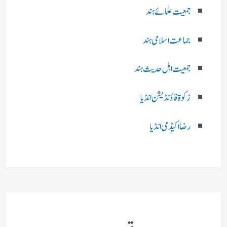
جمعیت علمائے ہند
جماعت اسلامی ہند
جمعیت اہل حدیث ہند
زکوۃ فاؤنڈیشن انڈیا
رضا اکیڈمی انڈیا