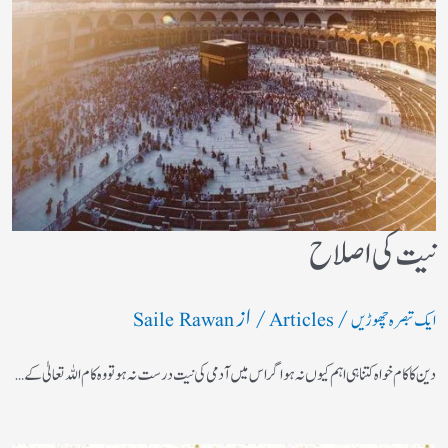
نیت کی اصلاح
/
/ از
ایک تبصرہ چھوڑیں
Articles
Saile Rawan
دین کا کام خواہ کتنا ہی اہم کیوں نہ ہو اگر اس میں آدمی کی نیت درست نہ ہو تو وہ کام اللہ تعالیٰ کے…