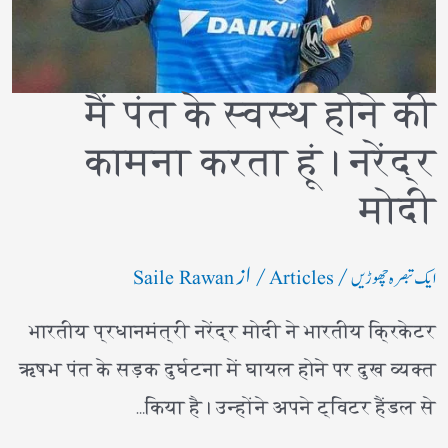
मैं पंत के स्वस्थ होने की
कामना करता हूं। नरेंद्र
मोदी
/
/ از
ایک تبصرہ چھوڑیں
Articles
Saile Rawan
भारतीय प्रधानमंत्री नरेंद्र मोदी ने भारतीय क्रिकेटर
ऋषभ पंत के सड़क दुर्घटना में घायल होने पर दुख व्यक्त
किया है। उन्होंने अपने ट्विटर हैंडल से…