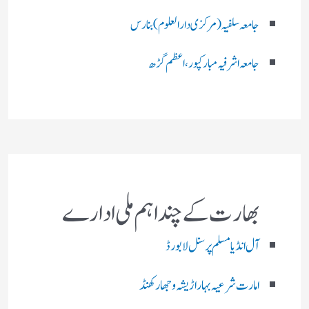
جامعہ سلفیہ(مرکزی دارالعلوم )بنارس
جامعہ اشرفیہ مبارکپور،اعظم گڑھ
بھارت کے چند اہم ملی ادارے
آل انڈیا مسلم پرسنل لا بورڈ
امارت شرعیہ بہار اڑیشہ و جھارکھنڈ