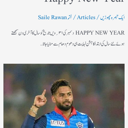
/
/ از
ایک تبصرہ چھوڑیں
Articles
Saile Rawan
HAPPY NEW YEAR دسمبر کی۱ ۳؍ویں تاریخ کو سال کا آخری دن سمجھتے
ہوئے نئے سال کی ابتداکا جشن نہایت ہی دھوم دھام سے منایاجاتا…