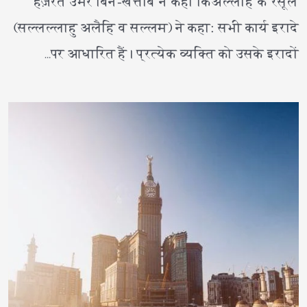
हज़रत उमर बिन-खत्ताब ने कहा किअल्लाह के रसूल
(सल्लल्लाहु अलैहि व सल्लम) ने कहा: सभी कार्य इरादे
पर आधारित हैं। प्रत्येक व्यक्ति को उसके इरादों…