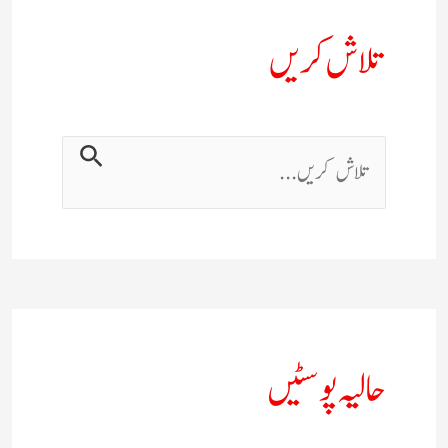
تلاش کریں
حالیہ پوسٹیں