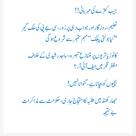
جیب کترے کی مہربانی !!
تعلیم، روزگار اور جواب دہی پر زور، سی جے پی کی ملک گیر
"کیا بولتی پبلک” مہم ستمبر سے شروع ہوگی
کانوڑ یاتریوں پر متنازع تبصرہ، ساجد رشیدی کے خلاف
مظفرنگر میں ایف آئی آر؟
بچیوں کو بچانا ہے، گنوانا نہیں!
جھارکھنڈ میں طلبہ کا احتجاج جاری، حکومت سے مذاکرات
بے نتیجہ