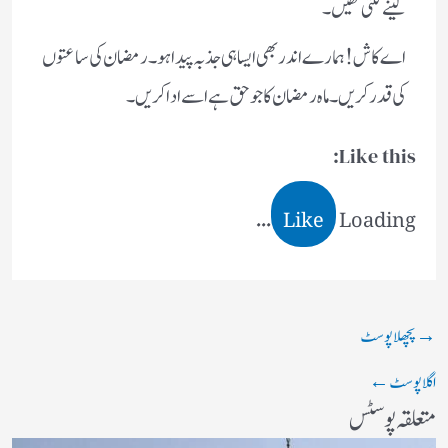
لینے لگتی تھیں۔
اے کاش! ہمارے اندر بھی ایسا ہی جذبہ پیدا ہو۔ رمضان کی ساعتوں
کی قدر کریں۔ ماہ رمضان کا جو حق ہے اسے ادا کریں۔
Like this:
Like
Loading...
→
پچھلا پوسٹ
اگلا پوسٹ
←
متعلقہ پوسٹس