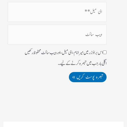
اس براؤزر میں میرا نام، ای میل، اور ویب سائٹ محفوظ رکھیں
اگلی بار جب میں تبصرہ کرنے کےلیے۔