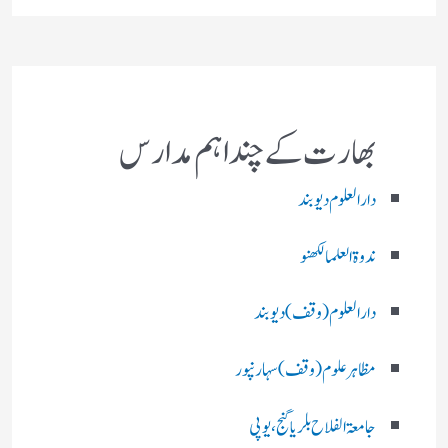
بھارت کے چند اہم مدارس
دارالعلوم دیوبند
ندوۃالعلما لکھنو
دارالعلوم (وقف)دیوبند
مظاہرعلوم (وقف)سہارنپور
جامعۃ الفلاح بلریاگنج،یوپی