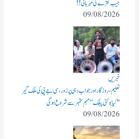
جیب کترے کی مہربانی !!
09/08/2026
خبریں
تعلیم، روزگار اور جواب دہی پر زور، سی جے پی کی ملک گیر
"کیا بولتی پبلک” مہم ستمبر سے شروع ہوگی
09/08/2026