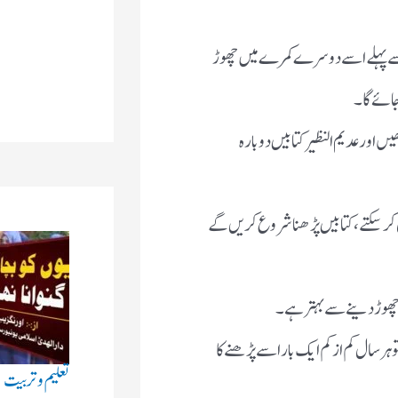
ے سے پہلے اسے دوسرے کمرے میں چھوڑ
ں اور عدیم النظیر کتابیں دوبارہ
ں کرسکتے،کتابیں پڑھنا شروع کریں گے
چھوڑ دینے سے بہتر ہے۔
ر سال کم از کم ایک بار اسے پڑھنے کا
تعلیم و تربیت