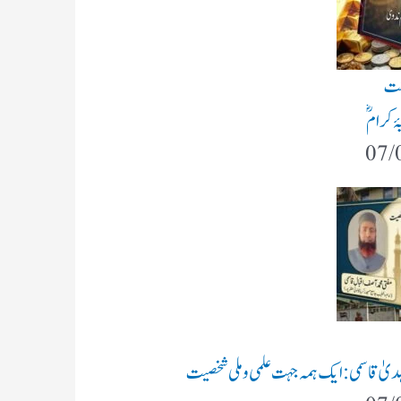
شت
ۂ کرامؓ
07/
 الہدیٰ قاسمی: ایک ہمہ جہت علمی و ملی شخصیت