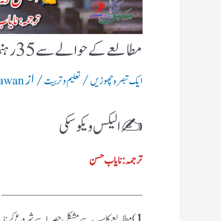
مطالعے کے حوالے سے 35 رہنما نکات
/
/ از
ایک تبصرہ چھوڑیں
تعلیم و تربیت
Rawan
✍️ الیکس ویکوسکی
ترجمہ: نایاب حسن
______________________
1
) مطالعے کا سب سے مشکل حصہ اسے شروع کرنا 