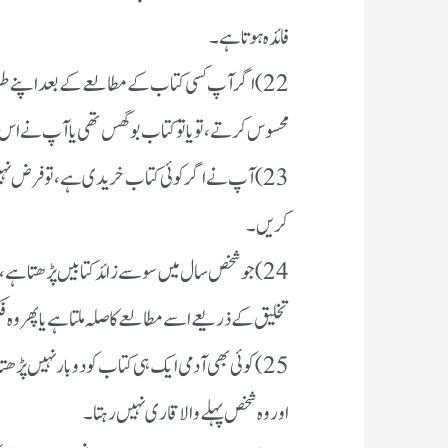
فائدہ ہوتا ہے۔
22) اگر آپ کسی کتاب کے مطالعے کے بعد اپنے طرز
محسوس کرتے ، تو یا تو کتاب بوگس تھی یا آپ نے اس 
23) آپ نے اگر کوئی کتاب خریدی ہے، تو فرض نہ
کریں۔
24) جو شخص سال میں سو سے زائد کتابیں پڑھتا ہے، 
تخلیق کے ذریعے اسے مطالعے کا صلہ ملتا ہے یا پھر وہ
25) کوئی بھی آدمی ایک ہی کتاب کو دو بار نہیں پڑھت
اور وہ شخص پہلے والا قاری نہیں رہتا۔