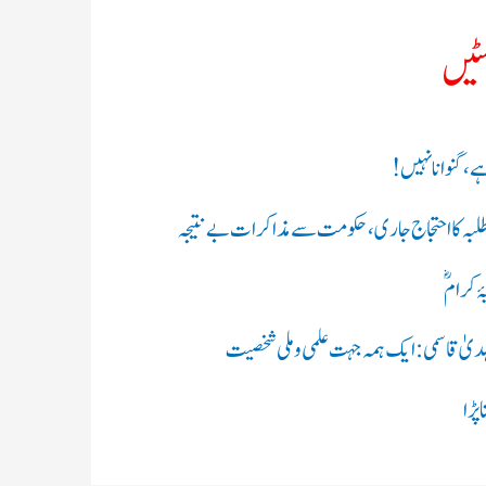
سٹیں
ہے، گنوانا نہیں!
طلبہ کا احتجاج جاری، حکومت سے مذاکرات بے نتیجہ
ۂ کرامؓ
 الہدیٰ قاسمی: ایک ہمہ جہت علمی و ملی شخصیت
پڑا