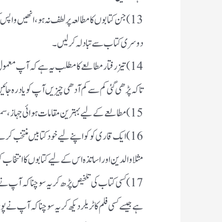
13) جن کتابوں کا مطالعہ پرلطف نہ ہو، انھیں واپس
دوسری کتاب سے تبادلہ کرلیں۔
14) تیزرفتار مطالعے کا مطلب یہ ہے کہ آپ معمو
تاکہ پڑھی گئی کم سے کم آدھی چیزیں آپ کو یاد رہ جائی
15) مطالعے کے لیے بہترین مقامات ہوائی جہاز، سمندر کا کنارہ اور پارک ہیں۔
16) ایک قاری کو کو اپنے لیے خود کتابیں منتخب کرن
مثلا والدین اور اساتذہ اس کے لیے کتابوں کا انتخاب 
17) کسی کتاب کی تلخیص پڑھ کر یہ سوچنا کہ آپ نے 
ہے جیسے کسی فلم کا ٹریلر دیکھ کر یہ سوچنا کہ آپ نے پو