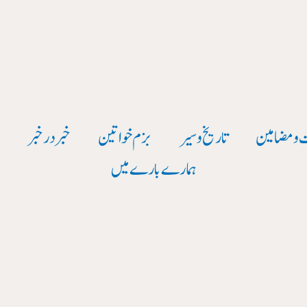
 و مضامین
تاریخ وسیر
بزم خواتین
خبر در خبر
و
ہمارے بارے میں