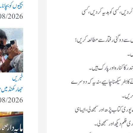
بچیوں کو بچانا 
 کردیں، کسی کو ہدیہ کردیں ،کسی
08/2026
ل سے دوگنی رفتار سے مطالعہ کریں؛
ں ۔
خبریں
ے کا ہنر سیکھنا چاہیے، نہ یہ کہ دوسرے
جھارکھنڈ میں 
کریں ۔
08/2026
پوری کتاب پڑھ اور سمجھ لی ، ایسا ہی
ری فلم دیکھ اور سمجھ لی۔