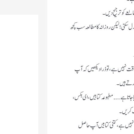
لعے کو ترجیح دیں۔
سکتی؛ لیکن روزانہ کا مطالعہ سب کچھ
وقت نہیں ہے، تو ذرا دیکھیں کہ آپ
ارتے ہیں۔
یا جاتا ہے….. مطبوعہ کتابیں، ای بکس،
اب کریں۔
ہم نہیں ہے، کتنی کتابیں آپ حاصل