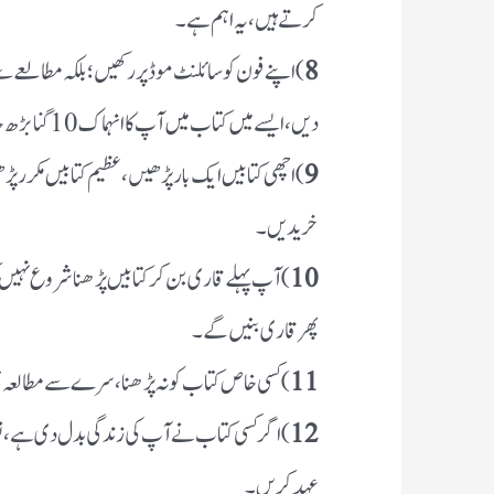
کرتے ہیں، یہ اہم ہے۔
8
) اپنے فون کو سائلنٹ موڈ پر رکھیں؛ بلکہ مطالع
دیں،ایسے میں کتاب میں آپ کا انہماک 10 گنا بڑھ جائے گا۔
9
) اچھی کتابیں ایک بار پڑھیں، عظیم کتابیں مکرر پڑھی
خریدیں۔
10
) آپ پہلے قاری بن کر کتابیں پڑھنا شروع نہی
پھر قاری بنیں گے۔
11
) کسی خاص کتاب کو نہ پڑھنا، سرے سے مطالعہ 
12
) اگر کسی کتاب نے آپ کی زندگی بدل دی ہے، تو ہ
عہد کریں۔