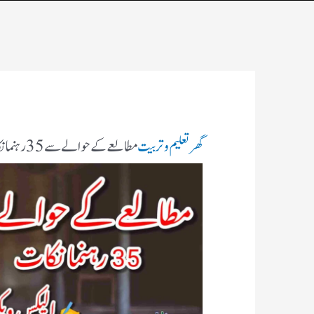
گھر
تعلیم و تربیت
مطالعے کے حوالے سے 35 رہنما نکات