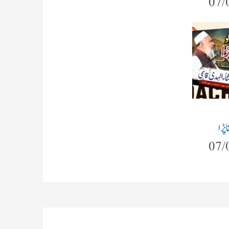
07/
پڑا
07/