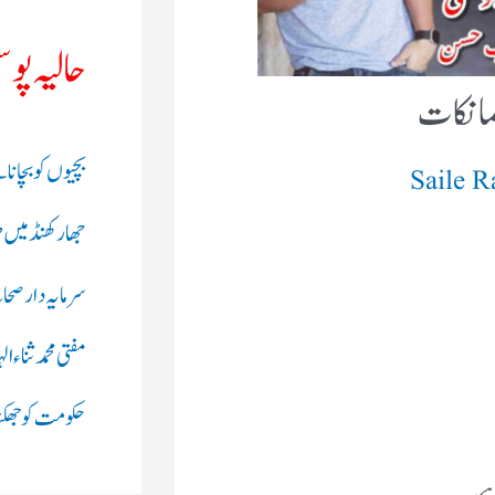
حالیہ پو
بچیوں کو بچانا 
Saile 
جھارکھنڈ میں 
سرمایہ دار صحاب
مفتی محمد ثناء
حکومت کو جھکنا 
ہے۔