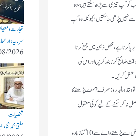
تاب کو آپ تیزی سے پڑھ سکتے ہیں،وہ
زی سے نہیں پڑھی جاسکتیں؛ کیونکہ وہ آپ
تجارت و معی
سرمایہ دار صحاب
برپا کرنا ہے، محض ذہن میں جمع کرنا
08/2026
 ضائع کرنا بند کریں اور اس کی
ی کوشش کریں۔
20) اگر آپ اپنے کو مطالعے کاعادی بنانا چاہتے ہیں، تو ابتداءاً ہر روز صرف 2 منٹ پڑھنے کا
صل نہ کرسکنے کے لیے کوئی معقول
شخصیات
مفتی محمد ثناء
21) مطالعے کے بعد کتاب کا خلاصہ لکھنے والے کو محض اسے پڑھنے والے سے 10 گنا زیادہ