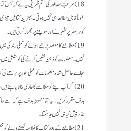
18) سرعتِ مطالعہ کی ستم ظریفی یہ ہے کہ جس ک
عموماً قابلِ مطالعہ ہی نہیں ہوتی ۔ بہترین کتابیں تی
کو ہر سطر پر ٹھہرنے اور سوچنے پر مجبور کرتی ہیں۔
19) مطالعے کا مقصد پڑھے ہوئے کو عملی زندگی میں 
نہیں۔ معلومات کو ذہن نشیں کرنے کی کوشش میں وقت
بجاے حاصل شدہ معلومات کو عملی طور پر برتنے ک
ہدف مقرر کریں۔ یہ اتنا معمولی ہدف ہے کہ اسے حا
عذر پیش کیا ہی نہیں جا سکتا۔