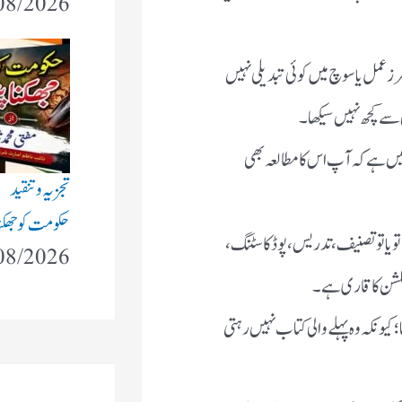
08/2026
 عمل یا سوچ میں کوئی تبدیلی نہیں
سے کچھ نہیں سیکھا۔
یں ہے کہ آپ اس کا مطالعہ بھی
تجزیہ و تنقید
حکومت کو جھکنا 
تو یا تو تصنیف، تدریس، پوڈ کاسٹنگ،
08/2026
 فکشن کا قاری ہے۔
ا؛ کیونکہ وہ پہلے والی کتاب نہیں رہتی