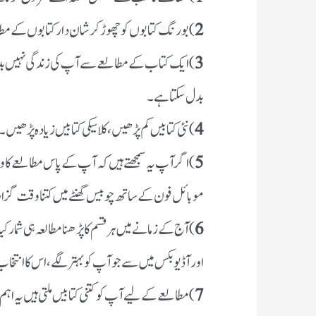
2
) بورنگ کتابوں کو چھوڑ کر شان دار کتابوں کے مطا
3
) ایک کتاب کے مطالعے سے آپ کی زندگی نہیں بدل 
بدل سکتا ہے۔
4
) نئی کتابیں کم پڑھیں، کلاسیکی کتابیں زیادہ پڑھیں۔
5
) اگر آپ یہ سمجھتے ہیں کہ آپ کے پاس مطالعے کا 
موبائل فون کے ساتھ چوبیس گھنٹے میں کتنا وقت گز
6
) آج کے زمانے میں ہر قسم کا پڑھنا مطالعہ ہی شمار ک
اور آڈیو بکس میں سے جو آپ کو بہتر لگے ، اس کا انتخ
7
) مطالعے کے لیے آپ کو کتنی کتابیں ملتی ہیں یہ ا