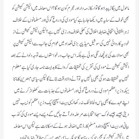
ماحول میں بگاڑ پیدا ہوگا تو اسکا زمہ دار اور مجرم کون ہوگا؟اس معاملہ میں الیکشن کمیشن کو
بھی خوف کے سایہ میں دیکھا جارہا ہے کیا مودی کی دروغ گوئی اور مسلمانوں کے خلاف
زہر افشانی انتخابی ضابطہ اخلاق کی کھلی خلاف ورزی نہیں ہے؟لیکن الیکشن کمیشن نے از
خود یہ کاروائی نہیں کی سوشیل میڈیا پر بڑی تعداد میں عوام کی جانب سے الیکشن کمیشن پر
بھی سوالات کی بونچھار لگی ہوئی ہے بلکہ اس جانب درخواستوں سے توجہ دلوانے کے بعد
الیکشن کمیشن نےمودی کی تقریر کی تحقیقات کروانے کا ہدایت نامہ جاری کیا ہے معلوم
نہیں یہ تحقیقات ہوگی بھی یا نہیں یہ تو آنے والا وقت بتائے گا لیکن سیاسی مبصرین کا ماننا
ہیکہ وزیر اعظم مودی نے دروغ گوئی اور مسلمانوں کے جذبات سے کھلواڑ کرنے میں
اپنے عہدے کا بھی پاس و لحاظ تک نہ رکھا ایسی ہیٹ اسپیچ ایک وزیراعظم کو زیب نہیں
دیتی جیسے جیسے لوک سبھا انتخابات مرحلہ وار آتے جائیں گے ویسے ویسے مودی کی کذب
بیانی اور ہیٹ اسپیچ و ہندو مسلم کارڈ میں اضافہ ہونے کے امکانات ہے لیکن اس معاملہ
میں الیکشن کمیشن کو بھی چوکنہ رہنا ہوگا چونکہ سیاسی مبصرین کے مطابق انڈیا اتحاد و