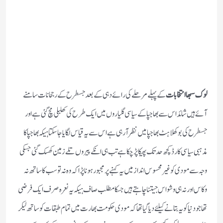
لوک سبھا انتخابات
کے پہلے مرحلے کی رائے دہی کے بعد جسطرح کے رجحانات سامنے
آئے ہیں شائد اس سے بھاجپا کے سیاسی گلیاروں میں ایک طرح کی کھلبلی مچ گئی ہے اور
جسطرح کی بوکھلاہٹ بھاجپا میں نظر آرہی ہے اس سے یہ قیاس لگایا جاسکتا ہیکہ بھاجپا کا
مذہبی سیاسی کارڈ کچھ حد تک پھیکا پڑچکا ہے تب ہی انکے پیروں تلے زمین کھسک گئی جسکی
وجہ سے مودی کو غیر محسوس انداز میں یہ کہنے پر مجبور ہونا پڑا کہ وہ نہ تو سب کا ساتھ نہ
وکاس اور نہ ہی وشواس جیتنا چاہتے ہیں جسکا مطلب صاف ہیکہ یہ نعرہ صرف ایک فرضی
تھا جو دنیا کو یہ بتانے کیلئے دیا گیا تھا کہ مودی حکومت بھارت میں تمام طبقات کو ساتھ لیکر