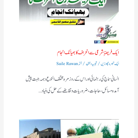
ایک فریضۂِ شرعی سے انحراف کا بھیانک انجام
/
/ از
ایک تبصرہ چھوڑیں
تجزیہ و تنقید
Saile Rawan
انسانی سماج کی رہنمائی اور اس کے روز مرہ مختلف النوع وہمہ جہت پیش
آمدہ مسائل ، حاجات ، ضروریات وتقاضے کے حل کی بنیاد…