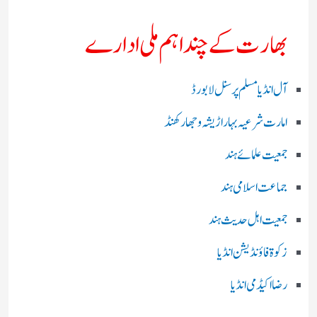
بھارت کے چند اہم ملی ادارے
آل انڈیا مسلم پرسنل لا بورڈ
امارت شرعیہ بہار اڑیشہ و جھارکھنڈ
جمعیت علمائے ہند
جماعت اسلامی ہند
جمعیت اہل حدیث ہند
زکوۃ فاؤنڈیشن انڈیا
رضا اکیڈمی انڈیا