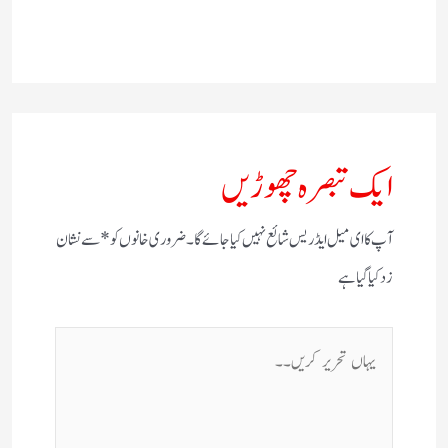
ایک تبصرہ چھوڑیں
آپ کا ای میل ایڈریس شائع نہیں کیا جائے گا۔
ضروری خانوں کو
*
سے نشان
زد کیا گیا ہے
یہاں
تحریر
کریں۔۔