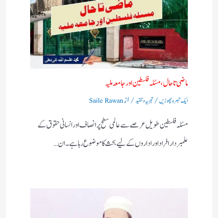
ماضی تا حال، مسئلہ فلسطین اور جامعہ ملیہ
/
/ از
ایک تبصرہ چھوڑیں
تجزیہ و تنقید
Saile Rawan
مسئلہ فلسطین طویل عرصے سے عالمی سطح پر انصاف اور انسانی حقوق کے
علمبردار افراد اور اداروں کے لیے بحث کا موضوع رہا ہے۔ ان…