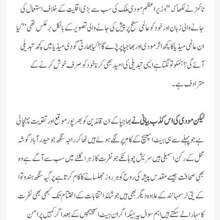
ٹائمز نے لکھا کہ "وزیر اعظم مودی ملک کی سب سے بڑی اقلیت کے خلاف استعمال کی
جانے والی زبان اور خود کوعالمی سطح پر پیش کی جانے والی تصویر کے بالکل برعکس تھی”کیا
ان عالمی میڈیا کا کچھ اثر مودی اور بھاجپا پر پڑےگا؟کیا بھارتی گودی میڈیا میں کچھ تبدیلی
آئے گی؟ہمکو تو لگتا ہےایسی تبدیلی کی امید بھی کرنا خود کو صرف خوش کرنے کے
مترادف ہے۔
لیکن مودی کی اس کذب بیانی نے
بھاجپا کے ان قائدین کو بھر پور موقع اور تقویت پہنچائی
ہے جو پہلے سے ہی ہیٹ اسپیچ کے کام پر لگے ہوئے ہیں ٹھاکر راجہ سنگھ جو حیدرآباد گوشہ
محل کے رکن اسمبلی ہیں سریش چوہانکے جو نفرت کا زہر اگلنے میں سب سے آگے ہے وہ
بھی صحافت جیسے مقدس پیشہ کی روح کو ہر روز جھلسانے کا کام کرتا ہے پرگیہ سنگھ ہندوتوا
کے یتی نرسمہانند کے علاوہ دیگر بھی ہیں جو شائد انتخابات کے اختتام تک کبھی بھی نفرت
کا سہارا لے سکتے ہیں اہم سوال یہ ہیکہ اگر ان ہیٹ اسپیچس کے بعد اگر کہیں پر امن