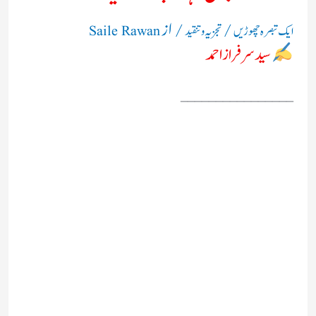
/
/ از
ایک تبصرہ چھوڑیں
تجزیہ و تنقید
Saile Rawan
سید سرفراز احمد
________________