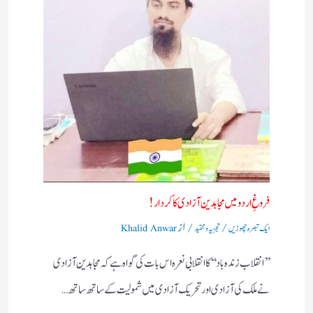
فروغِ اردو میں مجاہدین آزادی کا کردار!
/
/ از
ایک تبصرہ چھوڑیں
تجزیہ و تنقید
Khalid Anwar
’’انقلاب زندہ باد‘‘کا انقلابی نعرہ اس بات کی گواہ ہے کہ مجاہدین آزادی
نے ملک کی آزادی اور تحریک آزادی میں شمولیت کے ساتھ ساتھ…