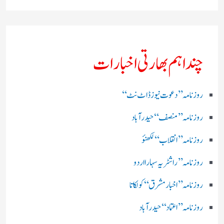
چند اہم بھارتی اخبارات
روز نامہ ’’ دعوت نیوز ڈاٹ نٹ‘‘
روزنامہ ’’ منصف‘‘ حیدر آباد
روزنامہ ’’ انقلاب‘‘ لکھنؤ
روز نامہ ’’راشٹریہ سہارا اردو
روزنامہ ’’اخبارمشرق‘‘ کولکاتا
روزنامہ ’’اعتماد‘‘ حیدرآباد