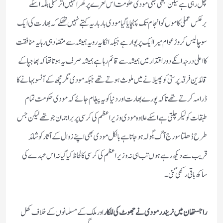
چل رہی ہے لیکن کبھی بھی مودی حکومت اس نعرے پر کھرا نہیں اتر سکی بلکہ اسکے
برعکس عملی کاموں کو انجام تک پہنچایا گیا مودی بار بار یہ کہتے نہیں تھکے کہ بھارت کی ایک
سو چالیس کروڑ عوام میرا ایک پریوار ہے جبکہ انکا یہ رویہ ہمیشہ سے متضاد ہی رہا یہ منافقت
کا اعلی درجہ انکے دور اقتدار میں ہمیشہ سے قائم رہا ہے ہمیشہ صرف یہ ہوتا تھا کہ بھاجپا کے
قائدین فرقہ پرستی کو پھیلانے میں ملوث ہوتے تھے جبکہ مودی مگر مچھ کے آنسو بہانے کا
ڈرامہ کرتے تھے تاکہ پورے بھارت اور دنیا کو یہ پیغام جائے کہ مودی حکومت تمام
طبقات کو لیکر چلتی ہے اسکے علاوہ مودی وزیراعظم کی کرسی پر براجمان جو تھے لیکن جس
طرح ڈھلتا سورج آگ بگولہ ہوجاتا ہے بالکل مودی بھی اپنے زوال کے آثار کو شائد
قریب سے دیکھ رہے ہوں تب ہی نہ وزیراعظم کی کرسی کا لحاظ کیا گیا نہ اس عہدے کی
ساکھ باقی رکھی گئی۔
راجستھان میں نریندر مودی نے جھوٹ کی للکار
اور ملک کے مسلمانوں کے خلاف کھل