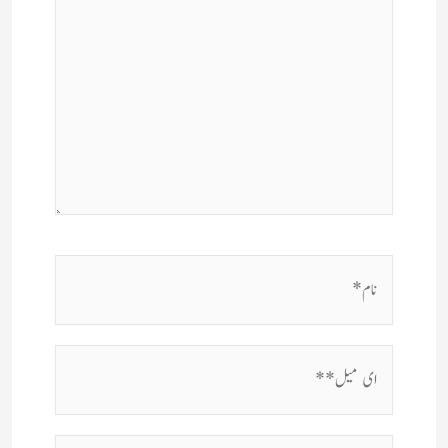
نام*
ای
میل**