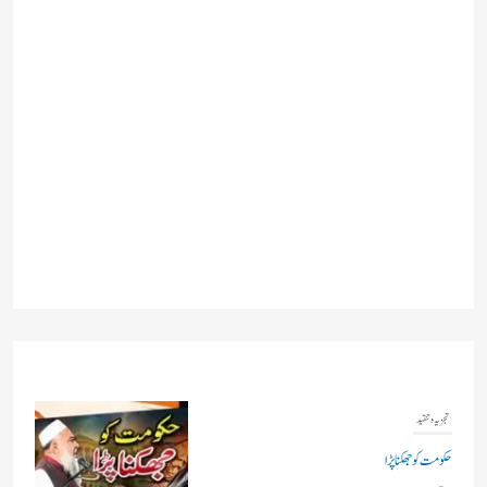
ملکی خبریں
راجیہ سبھا میں اپوزیشن کا ہنگامہ، چیئرمین نے امت شاہ کی
موجودگی کے مطالبے پر حکومت کو غور کا مشورہ دیا