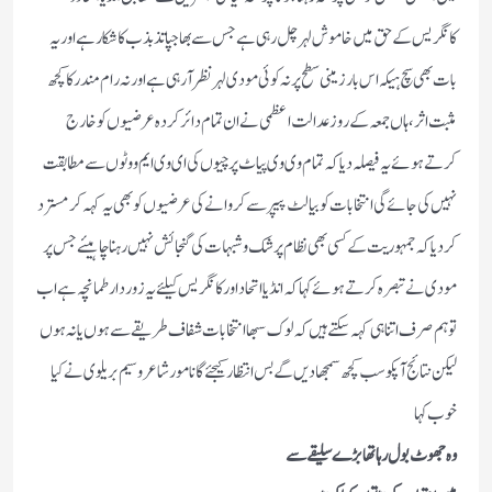
کانگریس کے حق میں خاموش لہر چل رہی ہے جس سے بھاجپا تذبذب کا شکار ہے اور یہ
بات بھی سچ ہیکہ اس بار زمینی سطح پر نہ کوئی مودی لہر نظر آرہی ہے اور نہ رام مندر کا کچھ
مثبت اثر، ہاں جمعہ کے روز عدالت اعظمی نے ان تمام دائر کردہ عرضیوں کو خارج
کرتے ہوئے یہ فیصلہ دیا کہ تمام وی وی پیاٹ پرچیوں کی ای وی ایم ووٹوں سے مطابقت
نہیں کی جائے گی انتخابات کوبیالٹ پیپر سے کروانے کی عرضیوں کو بھی یہ کہہ کر مسترد
کردیا کہ جمہوریت کے کسی بھی نظام پر شک و شبہات کی گنجائش نہیں رہنا چاہیئے جس پر
مودی نے تبصرہ کرتے ہوئے کہا کہ انڈیا اتحاد اور کانگریس کیلئے یہ زور دار طمانچہ ہے اب
تو ہم صرف اتنا ہی کہہ سکتے ہیں کہ لوک سبھا انتخابات شفاف طریقے سے ہوں یا نہ ہوں
لیکن نتائج آپکو سب کچھ سمجھادیں گے بس انتظار کیجئے گانامور شاعر وسیم بریلوی نے کیا
خوب کہا
وہ جھوٹ بول رہا تھا بڑے سلیقے سے