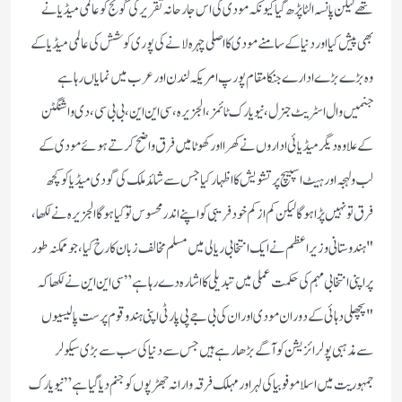
تھے لیکن پانسہ الٹا پڑھ گیا کیونکہ مودی کی اس جارحانہ تقریر کی گونج کو عالمی میڈیا نے
بھی پیش کیا اور دنیا کے سامنے مودی کا اصلی چہرہ لانے کی پوری کوشش کی عالمی میڈیا کے
وہ بڑے بڑے ادارے جنکا مقام پورپ امریکہ لندن اور عرب میں نمایاں رہا ہے
جنمیں وال اسٹریٹ جنرل،نیویارک ٹائمز،الجزیرہ،سی این این،بی بی سی،دی واشنگٹن
کے علاوہ دیگر میڈیائی اداروں نے کھرا اور کھوٹا میں فرق واضح کرتے ہوئے مودی کے
لب ولہجہ اور ہیٹ اسپیچ پر تشویش کا اظہار کیاجس سے شائد ملک کی گودی میڈیا کو کچھ
فرق تو نہیں پڑا ہوگا لیکن کم از کم خود فریبی کو اپنے اندر محسوس تو کیا ہوگا الجزیرہ نے لکھا،
"ہندوستانی وزیر اعظم نے ایک انتخابی ریالی میں مسلم مخالف زبان کا رخ کیا، جو ممکنہ طور
پر اپنی انتخابی مہم کی حکمت عملی میں تبدیلی کا اشارہ دے رہا ہے” سی این این نے لکھا کہ
"پچھلی دہائی کے دوران مودی اور ان کی بی جے پی پارٹی اپنی ہندو قوم پرست پالیسیوں
سے مذہبی پولرائزیشن کو آگے بڑھا رہے ہیں جس سے دنیا کی سب سے بڑی سیکولر
جمہوریت میں اسلاموفوبیا کی لہر اور مہلک فرقہ وارانہ جھڑپوں کو جنم دیا گیا ہے” نیویارک