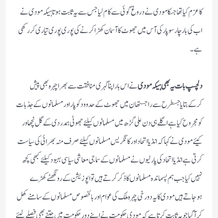
کا عزم کیا تھا جسکا مودی نے دروغ گوئی سے کام لیا جس سے یہ ثابت ہوتا ہیکہ مودی نے
اب کی بار چار سو پار کی آس میں جھوٹ کا آسمان کھڑا کرنے کی پوری پوری تیاری کر رکھی
ہے۔
دلچسپ بات یہ بھی ہیکہ مودی
نے اس بار اپنا گہری منافقت سے بھراچہرہ بھی پیش
کرکے بتایا جسطرح سے راجستھان میں جھوٹ کے حدوود کو پار اور مسلمانوں کے جذبات
کو مجروح کیا ہے اگلے ہی دن علی گڑھ میں مسلمانوں کیلئے جھوٹی ہمدردی کے گل نچھاور
کیئے مودی نے کہا کہ انڈیا اتحاد اور کانگریس مسلمانوں کیلئے صرف منہ بھرائی کی سیاست
کرتی ہے انڈیا اتحاد کی پارٹیوں نے مسلمانوں کے سماجی معاشی سیاسی بہبود کیلئے کبھی کچھ
نہیں کیا جب ہم پسماندہ مسلمانوں کا ذکر کرتے ہیں تو اپوزیشن کے رونگھٹے کھڑے
ہوجاتے ہیں مودی کا یہ دو رخی چہرہ ملک کی عوام اور بالخصوص مسلمانوں کے سامنے کھل
کر آگیا جو یہ ثابت کرتا ہے کہ مودی حکومت نے اپنے دور حکومت میں جتنے بھی فیصلے لیئے