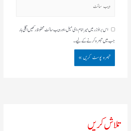
ویب
سائٹ
اس براؤزر میں میرا نام، ای میل، اور ویب سائٹ محفوظ رکھیں اگلی بار
جب میں تبصرہ کرنے کےلیے۔
تلاش کریں