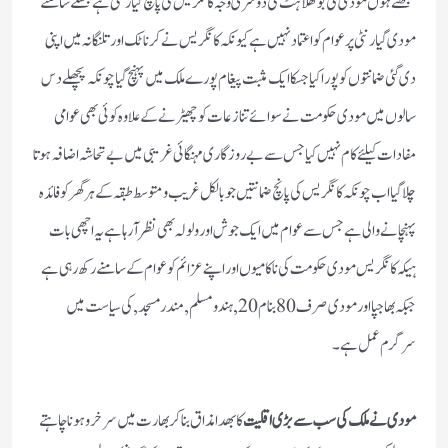
سمجھتے ہوں مودی کی بوکھلاہٹ کی دوسری وجہ کانگریس کی پانچ گیارنٹی ہے جسکے سامنے
مودی گیارنٹی پر عوام کو اعتماد نہیں ہے کیونکہ کانگریس نے کرناٹک اور تلنگانہ میں اپنی
دی گئی ضمانتوں کو پورا کیا جسکا ایک مثبت پیغام پورے ملک میں پہنچ گیا چونکہ پچھلے دس
سالوں میں مودی حکومت نے سوائے تنازعات کو چھیڑنے کے علاوہ کوئی بھی عوامی
مفادات کیلئے کام نہیں کیا جس سے بے روزگاری مہنگائی غریبی میں بے تحاشہ اضافہ ہوتا
چلاگیا اب چونکہ کانگریس کی پانچ ضمانتیں جو بالکل غریب و متوسط طبقہ کے ہر گھر کو فائدہ
پہنچانے والی ہے جس سے عوام میں ایک جوش اورولولہ بھی نظر آرہا ہے یہ اچھی بات
ہیکہ کانگریس مودی حکومت کی ناکامیوں اور اپنے عزائم کو عوام کے سامنے رکھ رہی ہے
جبکہ بھاجپا اور مودی صرف 80 بنام 20 ,ہندو مسلم ,مندر مسجد,کی سیاست میں
سرگرم عمل ہے۔
مودی نے ملک کی سب سے بڑی اقلیت
کا بھدا مذاق بناکر بھارت میں سرخرو ہونا چاہتے