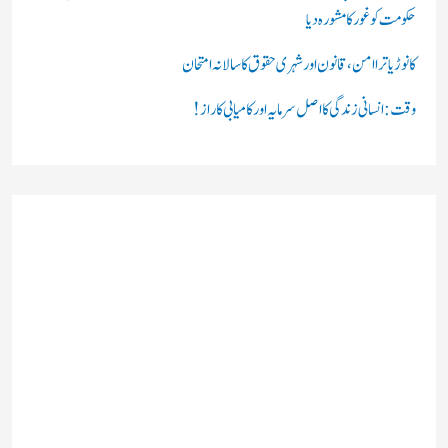
حکومت کو غور کا مشورہ دیا
کانوڑ یاترا امن،قانون اور شہری حقوق کا سالانہ امتحان
وقت: انسانی زندگی کا اصل سرمایہ اور کامیابی کا راز !