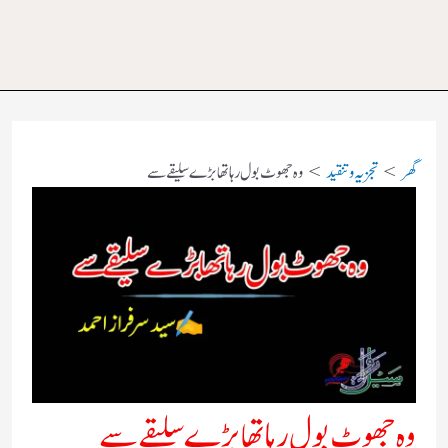
گھر
تجزیہ و تنقید
وہ جھوٹ بول رہا تھا بڑے سلیقے سے
وہ جھوٹ بول رہا تھا بڑے سلیقے سے