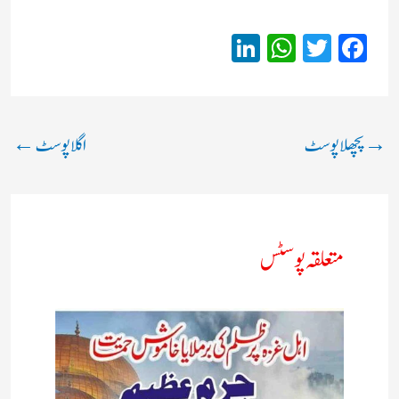
Li
W
T
Fa
nk
ha
wi
ce
ed
ts
tte
bo
In
A
r
ok
→
پچھلا پوسٹ
اگلا پوسٹ
←
pp
متعلقہ پوسٹس