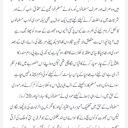
ہیں وہ صرف اور صرف مسلمانوں کو روندنے مسلم خواتین کے حقوق سلب کرنے اور
شریعت میں مداخلت کرنے کیلئے لیئے ہیں ایک سوال یہ بھی ہیکہ مودی کو اب مسلمانوں
کا کھل کر نام لینے کی ضرورت کیوں پڑگئی؟کیوں وہ جھوٹ کے حدود کو پھلانگ رہے
ہیں؟چنانچہ اس سے متعلق ماہر تجزیہ نگاروں کا ماننا ہیکہ پہلے مرحلے کی رائے دہی کے بعد
مودی اور بھاجپا کا سیاسی حلقہ بوکھلاہٹ کا شکار ہوگیا ہے کیونکہ بی جے پی رام مندر کا
افتتاح کرکے چار سو پار کرنے کا قیاس لگاچکی تھی لیکن وہ اپنے اس منصوبے میں ناکام نظر
آرہی ہے اسی لیئے اب بھاجپا کے پاس سیاست کرنے کیلئے کوئی اہم ایجنڈہ نہیں بچا ہے
سوائے واپس ہندو مسلم کارڈ کھیلنے کے،تب ہی اپنی اس بوکھلاہٹ کو کم کرنے اور مودی
کے حق میں رائے دہی بڑھانے کیلئے مودی نے مسلمانوں کا سہارا لیا اور20 کروڑ
مسلمانوں کے حق میں تضحیک آمیز رویہ اختیار کیا اور کانگریس پر الزامات کی بونچھار لگادی
لیکن اس جھوٹ کو کون سچ مانے گا سوائے ان اند بھکتوں کے جو فرقہ پرستی کو ملک کی ترقی