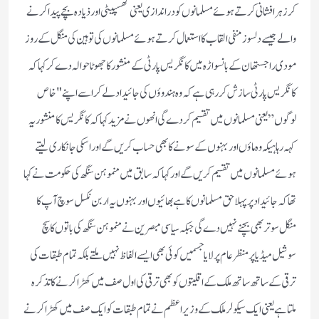
کر زہر افشانی کرتے ہوئے مسلمانوں کو دراندازی یعنی گھسپیٹی اور ذیادہ بچے پیدا کرنے
والے جیسے دلسوز منفی القاب کا استعمال کرتے ہوئے مسلمانوں کی توہین کی منگل کے روز
مودی راجستھان کے بانسواڑہ میں کانگریس پارٹی کے منشور کا جھوٹا حوالہ دے کر کہا کہ
کانگریس پارٹی سازش کر رہی ہے کہ وہ ہندوؤں کی جائیداد لے کر اسے اپنے "خاص
لوگوں” یعنی مسلمانوں میں تقسیم کردے گی انھوں نے مزید کہا کہ کانگریس کا منشور یہ
کہہ رہا ہیکہ وہ ماؤں اور بہنوں کے سونے کا بھی حساب کریں گے اور اسکی جانکاری لیتے
ہوئے مسلمانوں میں تقسیم کریں گے اور کہا کہ سابق میں منموہن سنگھ کی حکومت نے کہا
تھا کہ جائیداد پر پہلا حق مسلمانوں کا ہے بھائیوں اور بہنوں یہ اربن نکسل سوچ آپ کا
منگل سوتر بھی بچنے نہیں دے گی جبکہ سیاسی مبصرین نے منموہن سنگھ کی باتوں کا سچ
سوشیل میڈیا پر منظر عام پر لایا جسمیں کوئی بھی ایسے الفاظ نہیں ملتے بلکہ تمام طبقات کی
ترقی کے ساتھ ساتھ ملک کے اقلیتوں کو بھی ترقی کی اول صف میں کھڑا کرنے کا تذکرہ
ملتا ہے یعنی ایک سیکولر ملک کے وزیر اعظم نے تمام طبقات کو ایک صف میں کھڑا کرنے