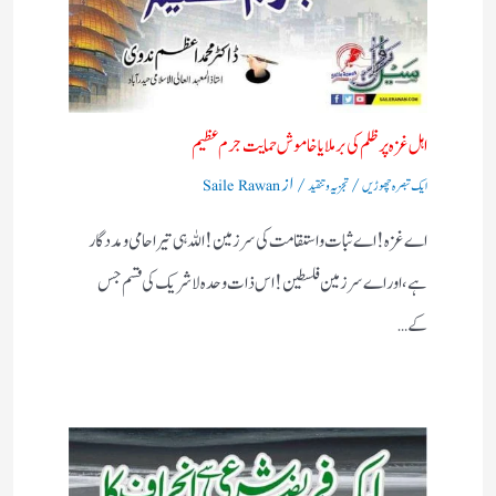
اہل غزہ پر ظلم کی برملا یا خاموش حمایت جرم عظیم
/
/ از
ایک تبصرہ چھوڑیں
تجزیہ و تنقید
Saile Rawan
اے غزہ! اے ثبات واستقامت کی سرزمین! اللہ ہی تیرا حامی ومددگار
ہے، اور اے سرزمین فلسطین! اس ذات وحدہ لاشریک کی قسم جس
کے…