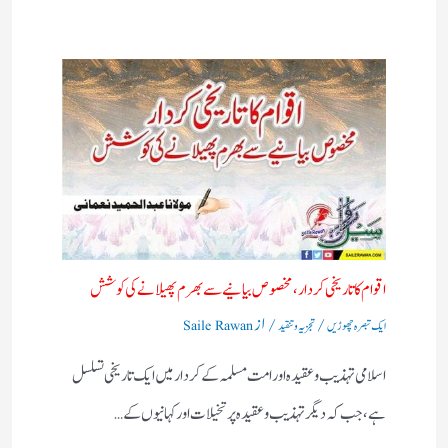
اقوام کا تاریخی کردار،مخصوص بیانیے سے بھرم پھیلانے کی کوشش
/
/ از
ایک تبصرہ چھوڑیں
تجزیہ و تنقید
Saile Rawan
اسلامی تہذیب و عقیدہ اور امت مسلمہ کے کردار میں ایک تاریخی تسلسل
ہے، جب کہ دیگر تہذیب و عقیدہ پر تخیلات اور کہانیوں کے…