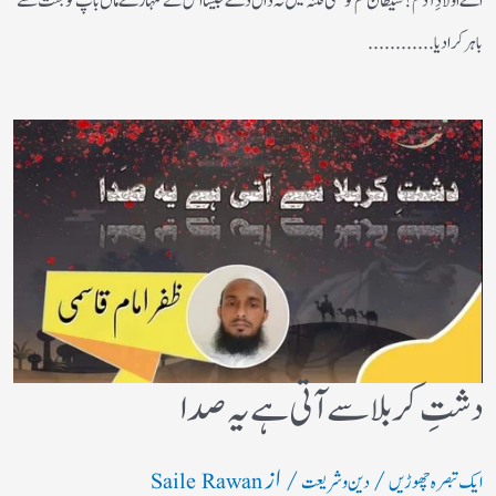
اے اولادِ آدم! شیطان تم کو کسی فتنہ میں نہ ڈال دے جیسا اس نے تمہارے ماں باپ کو جنت سے
باہر کرادیا............
دشتِ کربلا سے آتی ہے یہ صدا
/
/ از
ایک تبصرہ چھوڑیں
دین و شریعت
Saile Rawan