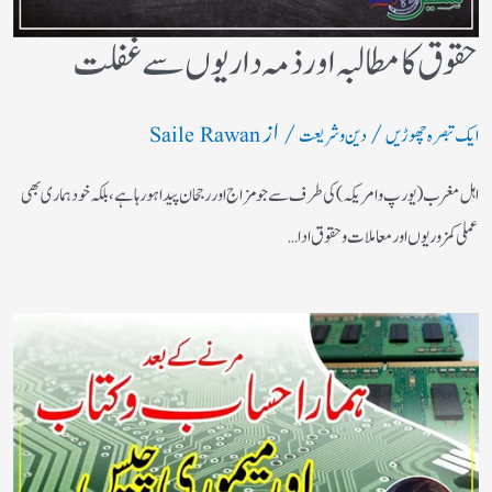
حقوق کا مطالبہ اور ذمہ داریوں سے غفلت
/
/ از
ایک تبصرہ چھوڑیں
دین و شریعت
Saile Rawan
اہل مغرب (یورپ و امریکہ)کی طرف سے جو مزاج اور رجحان پیدا ہورہا ہے، بلکہ خود ہماری بھی
عملی کمزوریوں اور معاملات و حقوق ادا…