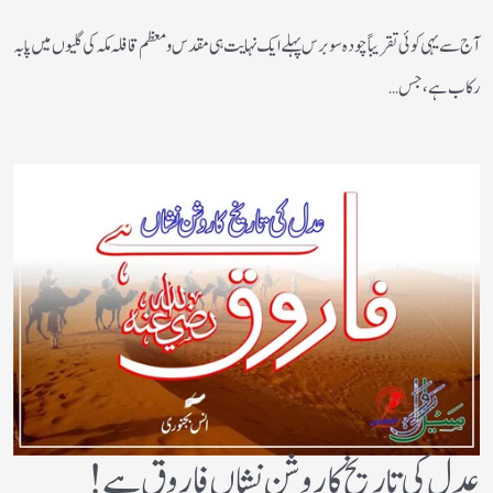
آج سے یہی کوئی تقریباً چودہ سو برس پہلے ایک نہایت ہی مقدس و معظم قافلہ مکہ کی گلیوں میں پا بہ
رکاب ہے، جس…
عدل کی تاریخ کا روشن نشاں فاروق ہے!