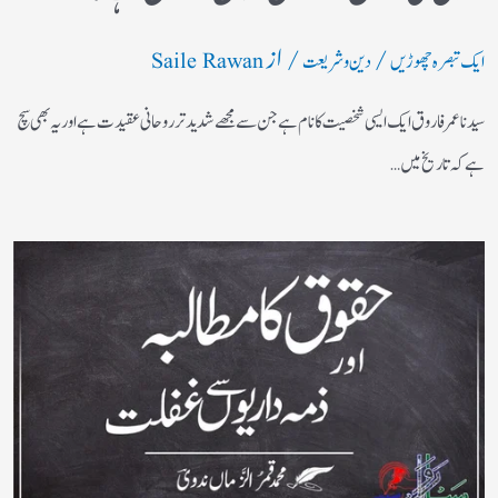
/
/ از
ایک تبصرہ چھوڑیں
دین و شریعت
Saile Rawan
سیدنا عمر فاروق ایک ایسی شخصیت کا نام ہے جن سے مجھے شدید تر روحانی عقیدت ہے اور یہ بھی سچ
ہے کہ تاریخ میں…