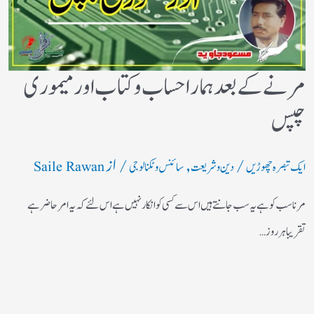
مرنے کے بعد ہمارا حساب وکتاب اور میموری
چپس
/
,
/ از
ایک تبصرہ چھوڑیں
دین و شریعت
سائنس و ٹکنالوجی
Saile Rawan
مرنا سب کو ہے یہ سب جانتے ہیں اس سے کسی کو انکار نہیں ہے اس لئے کہ یہ امر حاضر ہے
تقریبا ہر روز…