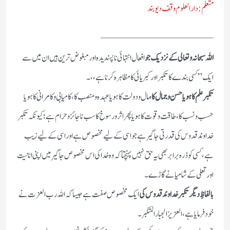
متعلم : دارالعلوم وقف دیوبند
______________________
اللہ سبحانہ وتعالی کے نزدیک جو
افعال انتہائی ناپسندیدہ اور مبغوض ترین ہیں ان میں سے
ایک ” کسی بندے کا تکبر اور کبریائی کا مظاہرہ کرنا ہے،، ۔
تکبر علم کا ہو یا حسن وجمال کا،
مال ودولت کا ہو یا عہدہ ومنصب کا ، کامیابی وکامرانی کا ہو یا
حسب ونسب کا ، طاقت وقوت کا ہو یا پھر اثر ورسوخ کا سب ناجائز و حرام ہے ؛ کیونکہ تکبر
خداوند قدوس کی قدرتی جاگیر ہے جو اسی کے لیے مخصوص ہے اور اسی کے لیے زیب
ہے، کسی کو ذرہ برابر بھی یہ حق نہیں پہنچتا کہ وہ خدا کی اس مخصوص جاگیر میں اپنی انانیت
اورتعلی کے شامیانے گاڑے۔
بالفاظِ دیگر تکبر خداوند قدوس کی
ایک مخصوص صفت ہے جیسا کہ اللہ رب العزت نے
خود فرمایا ہے ، العزیز الجبار المتکبر ۔