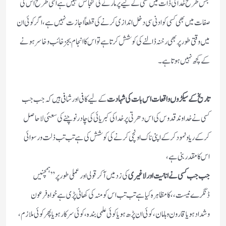
جس طرح خدا کی ذات میں کسی کے لیے پر مارنے کی گنجائش نہیں ہے اسی طرح اس کی
صفات میں بھی کسی کو ادنی سی دخل اندازی کرنے کی قطعاً اجازت نہیں ہے، اگر کوئی ان
میں وقتی طور پر بھی رخنہ ڈالنے کی کوشش کرتا ہے تو اس کا انجام بجز خائب وخاسر ہونے
کے کچھ نہیں ہوتا ہے ۔
تاریخ کے سیکڑوں واقعات اس بات کی شہادت
کے لیے کافی اور شافی ہیں کہ جب جب
کسی نے خداوند قدوس کی اس دھرتی پر خدا کی کبریائی کی چادر نوچنے کی سعئی لاحاصل
کرکے ریا ونمود کرکے اپنی ناک اونچی کرنے کی کوشش کی ہے تب تب ذلت ورسوائی
اس کا مقدر بنی ہے،
جب جب کسی نے انانیت اور لاغیری
کی زد میں آکر قولی اورعملی طور پر ” ہمچنیں
ڈنگرے نیست ،، کا مظاہرہ کیا ہے تب تب اس کو منہ کی کھانی پڑی ہے خواہ فرعون
وشداد ہو یاقارون وہامان، کوئی ان پڑھ ہو یا کوئی علمی بندہ، کوئی سرکار ہو یا پھر کوئی ملازم،