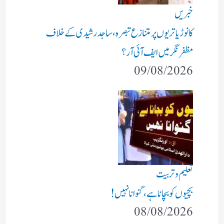
خبریں
کانوڑ یاتریوں پر متنازع تبصرہ، ساجد رشیدی کے خلاف
مظفرنگر میں ایف آئی آر؟
09/08/2026
تعلیم و تربیت
بچیوں کو بچانا ہے، گنوانا نہیں!
08/08/2026