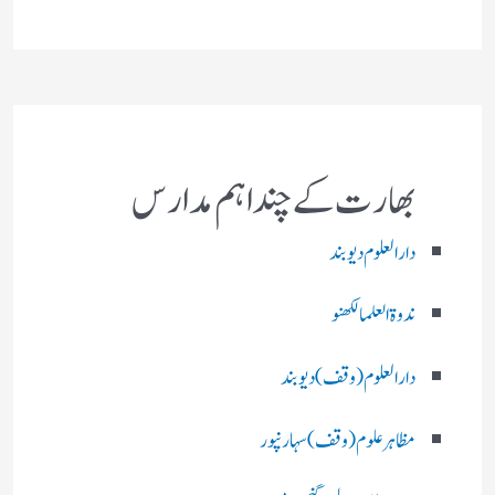
بھارت کے چند اہم مدارس
دارالعلوم دیوبند
ندوۃالعلما لکھنو
دارالعلوم (وقف)دیوبند
مظاہرعلوم (وقف)سہارنپور