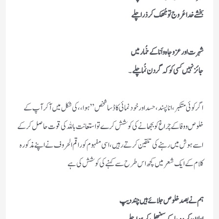
بخشے خدا عُروج تو جُھک کر ذرا چلے
شہرت اور عز و جاہ و اَنا کے خُمار میں
جائز نہیں کسی کو کہ گردن نُما چلے
۔
اگر کوئی متکبر، انا پسند، حسد اور خودنمائی کا ڈسا شخص ” ہوا ،، کی شکل میں آکر آپ کے
خلوص و وفا کے چراغ کو بجھانے کی کوشش کرے تو استعانت باللہ کی قوت حاصل کرکے
اسے ہوش میں رہنے کی تلقین کرتے رہیں، اسی مفہوم کو راقم الحروف نے اپنے مذکورہ
کلام کے ایک شعر میں کچھ اس طرح سے کہنے کی کوشش کی ہے
ہم نے بصد خلوص جلائے ہیں چند دیپ