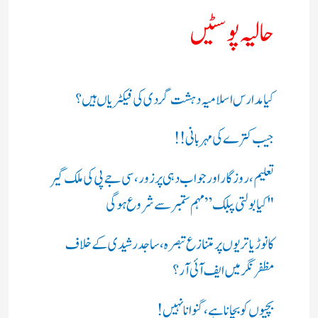
حالیہ پوسٹیں
کیا مدارس اسلامیہ دہشت گردی کی فیکٹریاں ہیں؟
جیب کترے کی مہربانی !!
تعلیم، روزگار اور جواب دہی پر زور، سی جے پی کی ملک گیر
"کیا بولتی پبلک” مہم ستمبر سے شروع ہوگی
کانوڑ یاتریوں پر متنازع تبصرہ، ساجد رشیدی کے خلاف
مظفرنگر میں ایف آئی آر؟
بچیوں کو بچانا ہے، گنوانا نہیں!