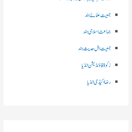
جمعیت علمائے ہند
جماعت اسلامی ہند
جمعیت اہل حدیث ہند
زکوۃ فاؤنڈیشن انڈیا
رضا اکیڈمی انڈیا