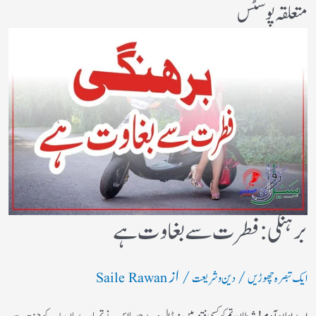
متعلقہ پوسٹس
برہنگی : فطرت سے بغاوت ہے
/
/ از
ایک تبصرہ چھوڑیں
دین و شریعت
Saile Rawan