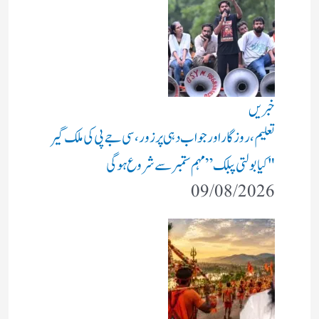
خبریں
تعلیم، روزگار اور جواب دہی پر زور، سی جے پی کی ملک گیر
"کیا بولتی پبلک” مہم ستمبر سے شروع ہوگی
09/08/2026