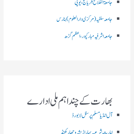
جامعۃ الفلاح بلریاگنج،یوپی
جامعہ سلفیہ(مرکزی دارالعلوم )بنارس
جامعہ اشرفیہ مبارکپور،اعظم گڑھ
بھارت کے چند اہم ملی ادارے
آل انڈیا مسلم پرسنل لا بورڈ
امارت شرعیہ بہار اڑیشہ و جھارکھنڈ