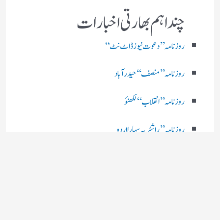
چند اہم بھارتی اخبارات
روز نامہ ’’ دعوت نیوز ڈاٹ نٹ‘‘
روزنامہ ’’ منصف‘‘ حیدر آباد
روزنامہ ’’ انقلاب‘‘ لکھنؤ
روز نامہ ’’راشٹریہ سہارا اردو
روزنامہ ’’اخبارمشرق‘‘ کولکاتا
روزنامہ ’’اعتماد‘‘ حیدرآباد
اردو نیوز ’’بی بی سی‘‘