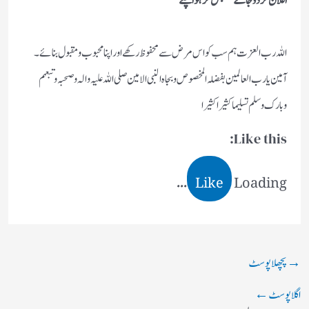
اعلان کردو جاکے سنبھل کر ہوا چلے
اللہ رب العزت ہم سب کو اس مرض سے محفوظ رکھے اور اپنا محبوب و مقبول بنائے۔
آمین یارب العالمین بفضلہ المخصوص وبجاہ النبی الامین صلی اللہ علیہ والہ وصحبہ وتبعہم
وبارک وسلم تسلیما کثیرا کثیرا
Like this:
Like
Loading...
→
پچھلا پوسٹ
اگلا پوسٹ
←