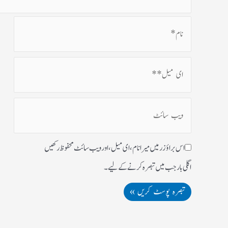
اس براؤزر میں میرا نام، ای میل، اور ویب سائٹ محفوظ رکھیں
اگلی بار جب میں تبصرہ کرنے کےلیے۔