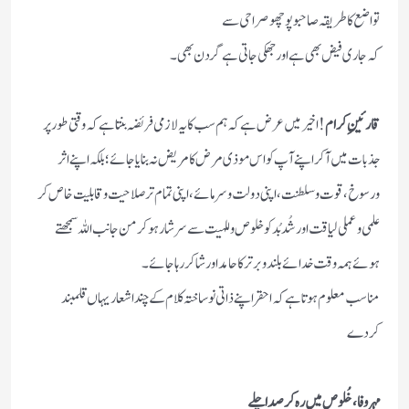
تواضع کا طریقہ صاحبو پوچھو صراحی سے
کہ جاری فیض بھی ہے اور جھکی جاتی ہے گردن بھی۔
قارئینِ کرام
! اخیر میں عرض ہے کہ ہم سب کا یہ لازمی فریضہ بنتا ہے کہ وقتی طور پر
جذبات میں آ کر اپنے آپ کو اس موذی مرض کا مریض نہ بنایا جائے ؛ بلکہ اپنے اثر
ورسوخ، قوت وسلطنت ، اپنی دولت وسرمائے ، اپنی تمام تر صلاحیت وقابلیت خاص کر
علمی وعملی لیاقت اور شُد بُد کو خلوص وللہیت سے سرشار ہوکر من جانب اللہ سمجھتے
ہوئے ہمہ وقت خدائے بلند وبرتر کا حامد اور شاکر رہا جائے۔
مناسب معلوم ہوتا ہے کہ احقر اپنے ذاتی نو‌ساختہ کلام کے چند اشعار یہاں قلمبند
کردے
مہر وفا ، خُلوص میں رہ کر صدا چلے