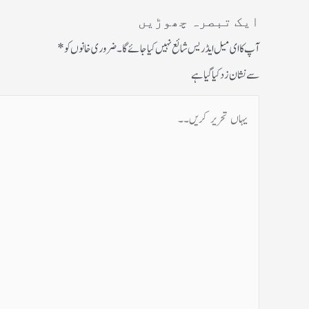
ایک تبصرہ چھوڑیں
آپ کا ای میل ایڈریس شائع نہیں کیا جائے گا۔
ضروری خانوں کو
*
سے نشان زد کیا گیا ہے