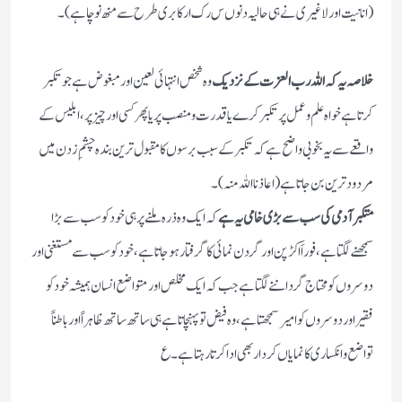
(انانیت اور لاغیری نے ہی حالیہ دنوں س ر ک ا ر کا بری طرح سے منھ نوچا ہے) ۔
خلاصہ یہ کہ اللہ رب العزت کے نزدیک
وہ شخص انتہائی لعین اور مبغوض ہے جو تکبر
کرتا ہے خواہ علم وعمل پر تکبر کرے یا قدرت ومنصب پر یا پھر کسی اور چیز پر، ابلیس کے
واقعے سے یہ بخوبی واضح ہے کہ تکبر کے سبب برسوں کا مقبول ترین بندہ چشمِ زدن میں
مردود ترین بن جاتا ہے (اعاذنا اللہ منہ) ۔
متکبر آدمی کی سب سے بڑی خامی یہ ہے
کہ ایک وہ ذرہ ملنے پر ہی خود کو سب سے بڑا
سمجھنے لگتا ہے، فوراََ اکڑپن اورگردن نمائی کا گرفتار ہوجاتا ہے، خود کو سب سے مستغنی اور
دوسروں کو محتاج گرداننے لگتا ہے جب کہ ایک مخلص اور متواضع انسان ہمیشہ خود کو
فقیر اور دوسروں کو امیرسمجھتا ہے، وہ فیض تو پہنچاتا ہے ہی ساتھ ساتھ ظاہراً اور باطناً
تواضع وانکساری کا نمایاں کردار بھی ادا کرتا رہتا ہے ۔ ع