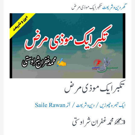
گھر
دین و شریعت
تکبر ایک موذی مرض
تکبر ایک موذی مرض
/
/ از
ایک تبصرہ چھوڑیں
دین و شریعت
Saile Rawan
✍️ محمدغفران شراوستی