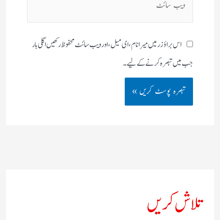
سائٹ
اس براؤزر میں میرا نام، ای میل، اور ویب سائٹ محفوظ رکھیں اگلی بار
جب میں تبصرہ کرنے کےلیے۔
تلاش کریں