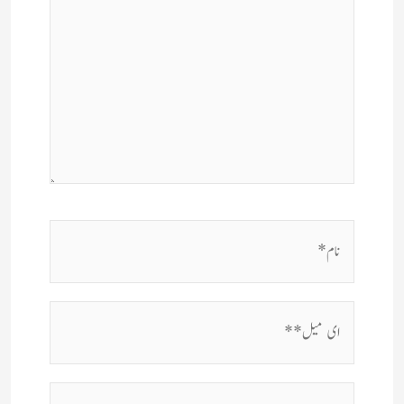
نام*
ای
میل**
ویب