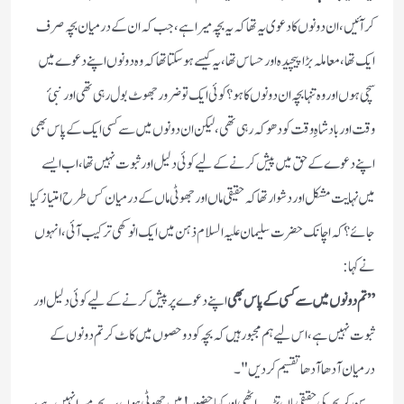
کر آئیں ، ان دونوں کا دعوی یہ تھا کہ یہ بچہ میرا ہے ، جب کہ ان کے درمیان بچہ صرف
ایک تھا ، معاملہ بڑا پیچیدہ اور حساس تھا ، یہ کیسے ہو سکتا تھا کہ وہ دونوں اپنے دعوے میں
سچی ہوں اور وہ تنہا بچہ ان دونوں کا ہو ؟ کوئی ایک تو ضرور جھوٹ بول رہی تھی اور نبئ
وقت اور بادشاہِ وقت کو دھوکہ رہی تھی ، لیکن ان دونوں میں سے کسی ایک کے پاس بھی
اپنے دعوے کے حق میں پیش کرنے کے لیے کوئی دلیل اور ثبوت نہیں تھا ، اب ایسے
میں نہایت مشکل اور دشوار تھا کہ حقیقی ماں اور جھوٹی ماں کے درمیان کس طرح امتیاز کیا
جائے ؟ کہ اچانک حضرت سلیمان علیہ السلام ذہن میں ایک انوکھی ترکیب آئی ، انہوں
نے کہا :
” تم دونوں میں سے کسی کے پاس بھی
اپنے دعوے پر پیش کرنے کے لیے کوئی دلیل اور
ثبوت نہیں ہے ، اس لیے ہم مجبور ہیں کہ بچہ کو دو حصوں میں کاٹ کر تم دونوں کے
درمیان آدھا آدھا تقسیم کر دیں "۔