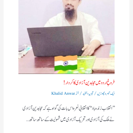
فروغِ اردو میں مجاہدین آزادی کا کردار!
/
/ از
ایک تبصرہ چھوڑیں
تجزیہ و تنقید
Khalid Anwar
’’انقلاب زندہ باد‘‘کا انقلابی نعرہ اس بات کی گواہ ہے کہ مجاہدین آزادی
نے ملک کی آزادی اور تحریک آزادی میں شمولیت کے ساتھ ساتھ…