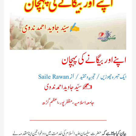
اپنے اور بیگانے کی پہچان
/
/ از
ایک تبصرہ چھوڑیں
تجزیہ و تنقید
Saile Rawan
✍️ سیّد جاوید احمد ندوی
جامعہ اسلامیہ ، مظفر پور ، اعظم گڑھ
_______________________
بیان کیا جاتا ہے کہ
حضرت سلیمان علیہ السلام کی خدمت میں دو خواتین اپنا مقدمہ لے