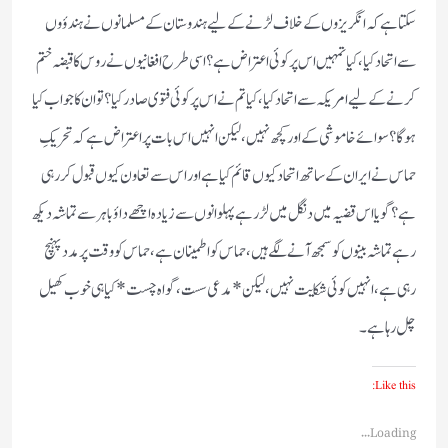
سکتا ہے کہ انگریزوں کے خلاف لڑنے کے لیے ہندوستان کے مسلمانوں نے ہندؤوں
سے اتحاد کیا ، کیا تمہیں اس پر کوئی اعتراض ہے ؟ اسی طرح افغانیوں نے روس کا قبضہ ختم
کرنے کے لیے امریکہ سے اتحاد کیا ، کیا تم نے اس پر کوئی فتوی صادر کیا ؟ تو ان کا جواب کیا
ہوگا ؟ سوائے خاموشی کے اور کچھ نہیں ، لیکن انہیں اس بات پر اعتراض ہے کہ تحریکِ
حماس نے ایران کے ساتھ اتحاد کیوں قائم کیا ہے اور اس سے تعاون کیوں قبول کر رہی
ہے ؟ گویا اس قضیہ میں دنگل میں لڑ رہے پہلوانوں سے زیادہ اچھے داؤ باہر سے تماشہ دیکھ
رہے تماشہ بینوں کو سمجھ آنے لگے ہیں ، حماس کو اطمینان ہے ، حماس کو وقت پر مدد پہنچ
رہی ہے ، انہیں کوئی شکایت نہیں ، لیکن *مدعی سست ، گواہ چست* کیا ہی خوب کھیل
چل رہا ہے ۔
Like this:
Loading...