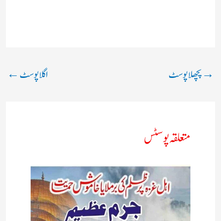
→
پچھلا پوسٹ
اگلا پوسٹ
←
متعلقہ پوسٹس