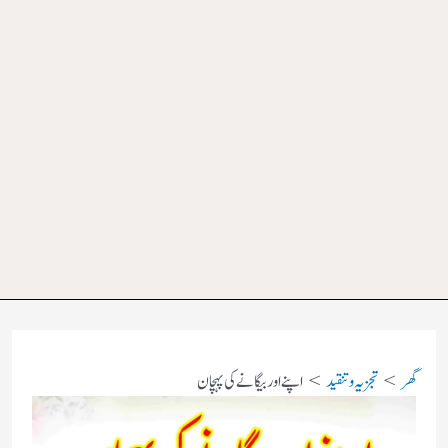
گھر
تجزیہ و تنقید
اپنے اور بیگانے کی پہچان