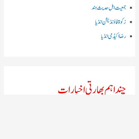
جمعیت اہل حدیث ہند
زکوۃ فاؤنڈیشن انڈیا
رضا اکیڈمی انڈیا
چند اہم بھارتی اخبارات
روز نامہ ’’ دعوت نیوز ڈاٹ نٹ‘‘
روزنامہ ’’ منصف‘‘ حیدر آباد
روزنامہ ’’ انقلاب‘‘ لکھنؤ