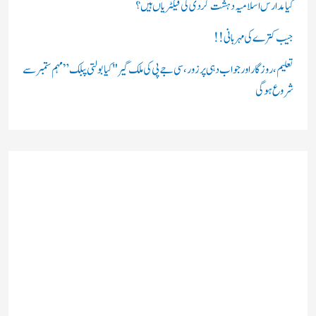
کیا مدارس اسلامیہ دہشت گردی کی فیکٹریاں ہیں؟
جیب کترے کی مہربانی !!
تعلیم، روزگار اور جواب دہی پر زور، سی جے پی کی ملک گیر "کیا بولتی پبلک” مہم ستمبر سے
شروع ہوگی