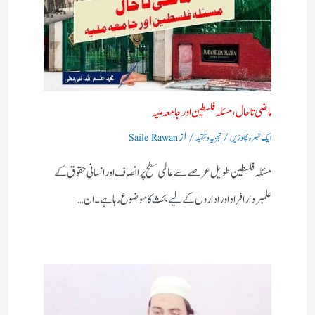
ماضی تا حال، مسئلہ فلسطین اور جامعہ ملیہ
/
/ از
ایک تبصرہ چھوڑیں
تجزیہ و تنقید
Saile Rawan
مسئلہ فلسطین طویل عرصے سے عالمی سطح پر انصاف اور انسانی حقوق کے
علمبردار افراد اور اداروں کے لیے بحث کا موضوع رہا ہے۔ ان…