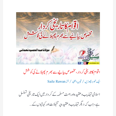
اقوام کا تاریخی کردار،مخصوص بیانیے سے بھرم پھیلانے کی کوشش
/
/ از
ایک تبصرہ چھوڑیں
تجزیہ و تنقید
Saile Rawan
اسلامی تہذیب و عقیدہ اور امت مسلمہ کے کردار میں ایک تاریخی تسلسل
ہے، جب کہ دیگر تہذیب و عقیدہ پر تخیلات اور کہانیوں کے…