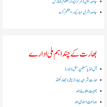
جامعہ سلفیہ(مرکزی دارالعلوم )بنارس
جامعہ اشرفیہ مبارکپور،اعظم گڑھ
بھارت کے چند اہم ملی ادارے
آل انڈیا مسلم پرسنل لا بورڈ
امارت شرعیہ بہار اڑیشہ و جھارکھنڈ
جمعیت علمائے ہند
جماعت اسلامی ہند