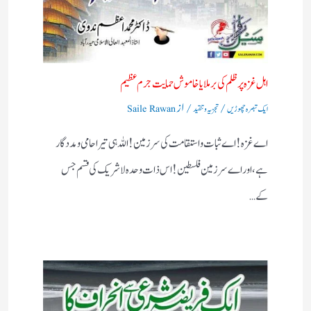
اہل غزہ پر ظلم کی برملا یا خاموش حمایت جرم عظیم
/
/ از
ایک تبصرہ چھوڑیں
تجزیہ و تنقید
Saile Rawan
اے غزہ! اے ثبات واستقامت کی سرزمین! اللہ ہی تیرا حامی ومددگار
ہے، اور اے سرزمین فلسطین! اس ذات وحدہ لاشریک کی قسم جس
کے…