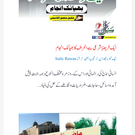
ایک فریضۂِ شرعی سے انحراف کا بھیانک انجام
/
/ از
ایک تبصرہ چھوڑیں
تجزیہ و تنقید
Saile Rawan
انسانی سماج کی رہنمائی اور اس کے روز مرہ مختلف النوع وہمہ جہت پیش
آمدہ مسائل ، حاجات ، ضروریات وتقاضے کے حل کی بنیاد…