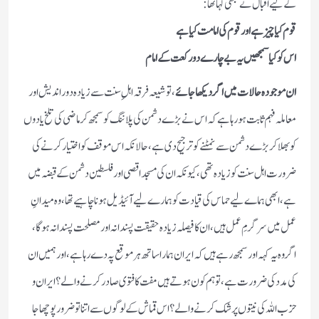
کے لیے اقبال نے کبھی کہا تھا :
قوم کیا چیز ہے اور قوم کی امامت کیا ہے
اس کو کیا سمجھیں یہ بے چارے دو رکعت کے امام
ان موجودہ حالات میں اگر دیکھا جائے
، تو شیعہ فرقہ اہلِ سنت سے زیادہ دور اندیش اور
معاملہ فہم ثابت ہو رہا ہے کہ اس نے بڑے دشمن کی پلاننگ کو سمجھ کر ماضی کی تلخ یادوں
کو بھلا کر بڑے دشمن سے نمٹنے کو ترجیح دی ہے ، حالانکہ اس موقف کو اختیار کرنے کی
ضرورت اہل سنت کو زیادہ تھی ، کیونکہ ان کی مسجد اقصی اور فلسطین دشمن کے قبضہ میں
ہے ، ابھی ہماے لیے حماس کی قیادت کو ہمارے لیے آئیڈیل ہونا چاہیے تھا ، وہ میدانِ
عمل میں سرگرمِ عمل ہیں ، ان کا فیصلہ زیادہ حقیقت پسندانہ اور مصلحت پسندانہ ہوگا ،
اگر وہ یہ کہہ اور سمجھ رہے ہیں کہ ایران ہمارا ساتھ ہر موقع پہ دے رہا ہے ، اور ہمیں ان
کی مدد کی ضرورت ہے ، تو ہم کون ہوتے ہیں مفت کا فتوی صادر کرنے والے ؟ ایران و
حزب اللہ کی نیتوں پر شک کرنے والے ؟ اس قماش کے لوگوں سے اتنا تو ضرور پوچھا جا