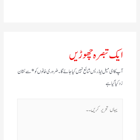
ایک تبصرہ چھوڑیں
آپ کا ای میل ایڈریس شائع نہیں کیا جائے گا۔
ضروری خانوں کو
*
سے نشان
زد کیا گیا ہے
یہاں
تحریر
کریں۔۔