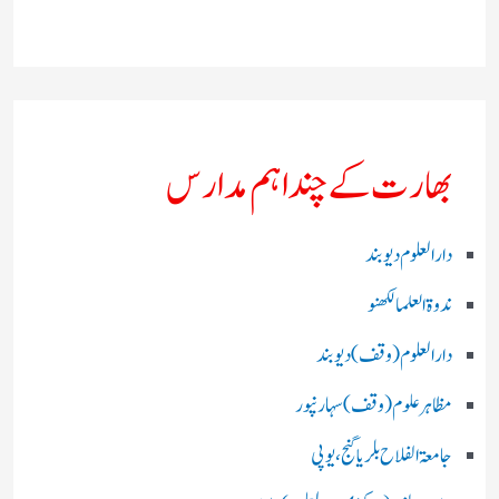
بھارت کے چند اہم مدارس
دارالعلوم دیوبند
ندوۃالعلما لکھنو
دارالعلوم (وقف)دیوبند
مظاہرعلوم (وقف)سہارنپور
جامعۃ الفلاح بلریاگنج،یوپی