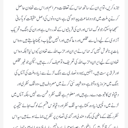
تازہ کریں ، تو ایران کے ساتھ حماس کے تعلقات و مراسم اور اس سے تعاون حاصل
کرنے پر ملت میں جو دو جماعت پیدا ہوگئی ہے ، ان دونوں کی اصل حقیقت کو بآسانی
سمجھا جا سکتا ، جو لوگ حماس اور ان کی قربانیوں کے قدر داں ہے اور ان کی جنگ و تحریکِ
آزادی کے لیے دل سے مخلص اور دعا گو ہیں اور انہیں فتح یاب دیکھنا چاہتے ہیں ، وہ اس
بات پر نا خوش نہیں کہ حماس نے ایران اور حزب اللہ سے تعاون کیوں لیا ؟ بلکہ وہ اس
تعاون کے لیے ایران و حزب اللہ کی تعریف و توصیف کر رہے ہیں ، لیکن جو غیر مخلص
اور فرقہ پرست ہیں ، جنہیں یہود و نصاری سے جنگ لڑنے سے زیادہ ملت کی آپس کی
جنگ میں مزہ زیادہ آتا ہے ، وہ شیعہ سُنی کرنے میں مصروف ہیں ، وہ تنگ نظری اور
دقیانوسی کا ثبوت دے رہے ہیں اور معلوم ہے تنگ نظر دشمن سے نہیں ، بلکہ آپس میں
لڑنے میں دلچسپی زیادہ رکھتا ہے ، یہ تنگ نظر اور دقیانوس قسم کے لوگ بجائے نتیجہ پر
نظر رکھنے کے ماضی کی کچھ دھندلی اور گندی تصاویر پر نظریں جمائے ہوئے ہیں ، یہ اس
بات کے قائل ہیں کہ ماضی میں جیسا ہوتا رہا ہے ، انہیں بار بار ہی دہرایا جاتا رہنا چاہیے ،