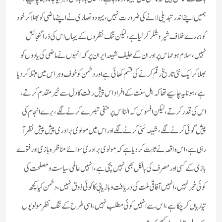
ہمیں اپنے اندر تبدیلی لانے کی ضرورت نہیں ، یہود و نصاری نے اپنے ماضی کو بھلا کر خود
کو ہمارے خلاف شیر و شکر کر لیا ہے ، لیکن تنگ نظروں کے یہاں اس کی ذرا گنجائش
نہیں ، سلام ہو حماس پر اور ان کے حلیف شیعہ ایران پر کہ انہوں نے ماضی کی یادوں کو
بھلا کر ایک نئی تاریخ رقم کرنے کی قسم کھائی ہے اور دشمن کو خوف و ہراس میں مبتلا کر دیا
ہے ، ہونا یہ چاہیے تھا کہ اہل سنت کے افراد اس پیش رفت کا دل سے خیر مقدم کرتے ،
اس کی قدر کرتے ، لیکن افسوس کہ الٹا اس پر منفی تبصرے کرنے لگے ، برے انجام کی
پیش گوئی کرنے لگے ، شیعہ سُنی کرنے لگے اور اس میں مولوی برادری پیش پیش نظر آ
رہی ہے ، اس واقعہ نے ثابت کر دیا ہے کہ مولوی برادری سوائے مناظرہ بازی اور فتوے
بازی کے کسی اور مصرف کی بالکل بھی نہیں بچی ہے ، انہیں عالمی سیاست و مصلحت کی
کوئی خبر نہیں ، انہیں آفاقی ملت کی دریافت و بازیابی کا کوئی ذوق نہیں ، دشمن کیا کچھ
تیاریاں کر چکا ہے ، اس سے انہیں کوئی مطلب نہیں ، اسی طرح کے تنگ نظر مولویوں