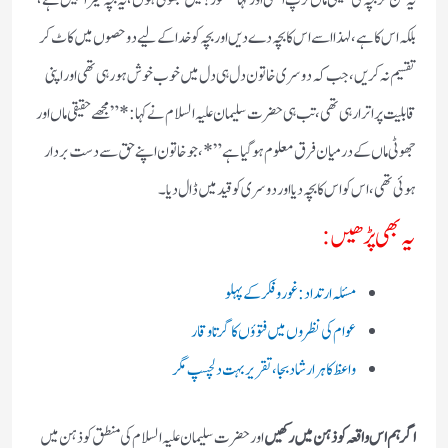
یہ سن کر بچہ کی حقیقی ماں تڑپ اٹھی اور کہا حضور ! میں جھوٹی ہوں ، یہ بچہ میرا نہیں ہے ،
بلکہ اس کا ہے ، لہذا اسے اس کا بچہ دے دیں اور بچہ کو خدا کے لیے دو حصوں میں کاٹ کر
تقسیم نہ کریں ، جب کہ دوسری خاتون دل ہی دل میں خوب خوش ہو رہی تھی اور اپنی
قابلیت پر اترا رہی تھی ، تب ہی حضرت سلیمان علیہ السلام نے کہا : *” مجھے حقیقی ماں اور
جھوٹی ماں کے درمیان فرق معلوم ہو گیا ہے”* ، جو خاتون اپنے حق سے دست بردار
ہوئی تھی ، اس کو اس کا بچہ دیا اور دوسری کو قید میں ڈال دیا۔
یہ بھی پڑھیں:
مسئلہ ارتداد: غور و فکر کے پہلو
عوام کی نظروں میں فتوؤں کا گرتا وقار
واعظ کا ہر ارشاد بجا، تقریر بہت دلچسپ مگر
اگر ہم اس واقعہ کو ذہن میں رکھیں
اور حضرت سلیمان علیہ السلام کی منطق کو ذہن میں