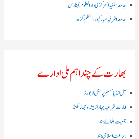
جامعہ سلفیہ(مرکزی دارالعلوم )بنارس
جامعہ اشرفیہ مبارکپور،اعظم گڑھ
بھارت کے چند اہم ملی ادارے
آل انڈیا مسلم پرسنل لا بورڈ
امارت شرعیہ بہار اڑیشہ و جھارکھنڈ
جمعیت علمائے ہند
جماعت اسلامی ہند