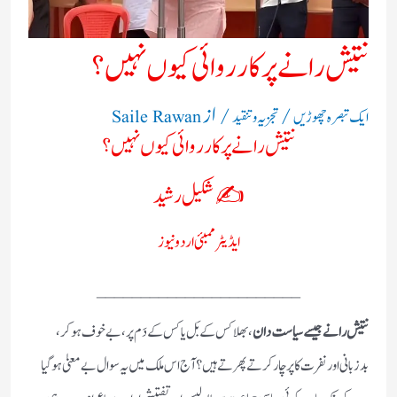
نتیش رانے پر کارروائی کیوں نہیں؟
/
/ از
ایک تبصرہ چھوڑیں
تجزیہ و تنقید
Saile Rawan
نتیش رانے پر کارروائی کیوں نہیں؟
✍️ شکیل رشید
ایڈیٹر ممبئی اردو نیوز
_______________________
نتیش رانے جیسے سیاست دان
، بھلا کس کے بَل یا کس کے دَم پر ، بے خوف ہو کر ،
بدزبانی اور نفرت کا پرچار کرتے پھرتے ہیں؟ آج اس ملک میں یہ سوال بے معنیٰ ہو گیا