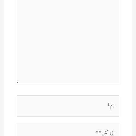
کریں۔۔
نام*
ای