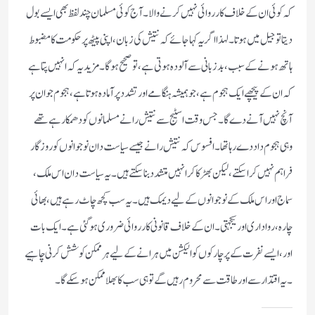
کہ کوئی ان کے خلاف کارروائی نہیں کرنے والا ۔ آج کوئی مسلمان چند لفظ بھی ایسے بول
دیتا تو جیل میں ہوتا ۔ لہذا اگر یہ کہا جائے کہ نتیش کی زبان ، اپنی پیٹھ پر حکومت کا مضبوط
ہاتھ ہونے کے سبب ، بدزبانی سے آلودہ ہوتی ہے ، تو صحیح ہوگا ۔ مزید یہ کہ انہیں پتا ہے
کہ ان کے پیچھے ایک ہجوم ہے ، جو ہمیشہ ہنگامے اور تشدد پر آمادہ ہوتا ہے ، ہجوم جو ان پر
آنچ نہیں آنے دے گا ۔ جس وقت اسٹیج سے نتیش رانے مسلمانوں کو دھمکا رہے تھے
وہی ہجوم داد دے رہا تھا ۔ افسوس کہ نتیش رانے جیسے سیاست دان نوجوانوں کو روزگار
فراہم نہیں کرا سکتے ، لیکن بھڑکا کر انہیں متشدد بنا سکتے ہیں ۔ یہ سیاست دان اس ملک ،
سماج اور اس ملک کے نوجوانوں کے لیے دیمک ہیں ۔ یہ سب کچھ چاٹ رہے ہیں ، بھائی
چارہ ، رواداری اور یکجہتی ۔ ان کے خلاف قانونی کارروائی ضروری ہو گئی ہے ۔ ایک بات
اور ، ایسے نفرت کے پرچارکوں کو الیکشن میں ہرانے کے لیے ہر ممکن کوشش کرنی چاہیے
۔ یہ اقتدار سے اور طاقت سے محروم رہیں گے تو ہی سب کا بھلا ممکن ہو سکے گا ۔