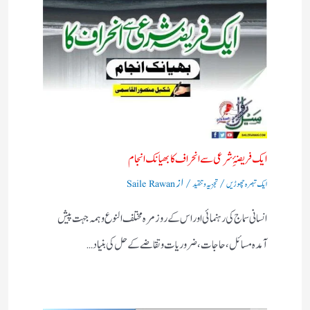
ایک فریضۂِ شرعی سے انحراف کا بھیانک انجام
/
/ از
ایک تبصرہ چھوڑیں
تجزیہ و تنقید
Saile Rawan
انسانی سماج کی رہنمائی اور اس کے روز مرہ مختلف النوع وہمہ جہت پیش
آمدہ مسائل ، حاجات ، ضروریات وتقاضے کے حل کی بنیاد…