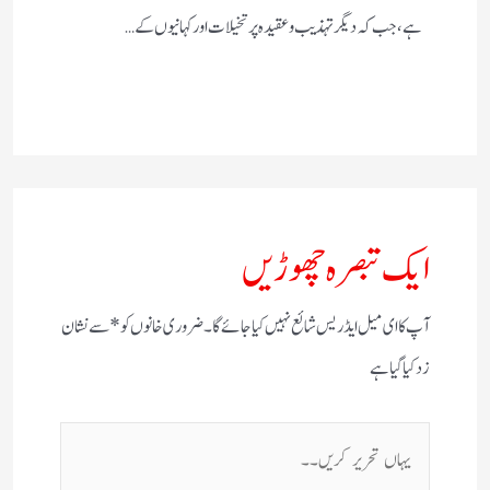
ہے، جب کہ دیگر تہذیب و عقیدہ پر تخیلات اور کہانیوں کے…
ایک تبصرہ چھوڑیں
آپ کا ای میل ایڈریس شائع نہیں کیا جائے گا۔
ضروری خانوں کو
*
سے نشان
زد کیا گیا ہے
یہاں
تحریر