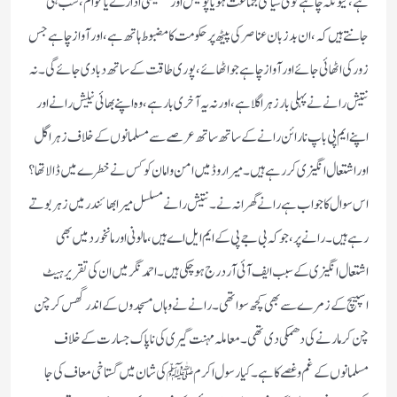
ہے ، کیونکہ چاہے کوئی سیاسی جماعت ہو یا پولیس اور تفتیشی ادارے یا عوام ، سب ہی
جانتے ہیں کہ ، ان بدزبان عناصر کی پیٹھ پر حکومت کا مضبوط ہاتھ ہے ، اور آواز چاہے جس
زور کی اٹھائی جائے اور آواز چاہے جو اٹھائے ، پوری طاقت کے ساتھ دبا دی جائے گی ۔ نہ
نتیش رانے نے پہلی بار زہر اگلا ہے ، اور نہ یہ آخری بار ہے ، وہ اپنے بھائی نیلیش رانے اور
اپنے ایم پی باپ نارائن رانے کے ساتھ ساتھ عرصے سے مسلمانوں کے خلاف زہر اگل
اور اشتعال انگیزی کر رہے ہیں ۔ میرا روڈ میں امن و امان کو کس نے خطرے میں ڈالا تھا؟
اس سوال کا جواب ہے رانے گھرانہ نے ۔ نتیش رانے مسلسل میرا بھائندر میں زہر بوتے
رہے ہیں ۔ رانے پر ، جوکہ بی جے پی کے ایم ایل اے ہیں ، مالونی اور مانخورد میں بھی
اشتعال انگیزی کے سبب ایف آئی آر درج ہو چکی ہیں ۔ احمد نگر میں ان کی تقریر ہیٹ
اسپیچ کے زمرے سے بھی کچھ سوا تھی ۔ رانے نے وہاں مسجدوں کے اندر گھس کر چن
چن کر مارنے کی دھمکی دی تھی ۔ معاملہ مہنت گیری کی ناپاک جسارت کے خلاف
مسلمانوں کے غم و غصے کا ہے ۔ کیا رسول اکرم ﷺ کی شان میں گستاخی معاف کی جا