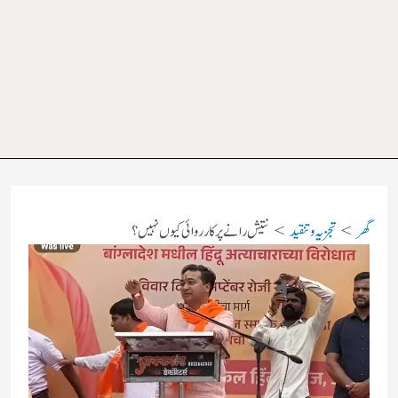
گھر
تجزیہ و تنقید
نتیش رانے پر کارروائی کیوں نہیں؟