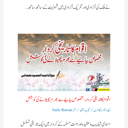
نے ملک کی آزادی اور تحریک آزادی میں شمولیت کے ساتھ ساتھ…
اقوام کا تاریخی کردار،مخصوص بیانیے سے بھرم پھیلانے کی کوشش
/
/ از
ایک تبصرہ چھوڑیں
تجزیہ و تنقید
Saile Rawan
اسلامی تہذیب و عقیدہ اور امت مسلمہ کے کردار میں ایک تاریخی تسلسل