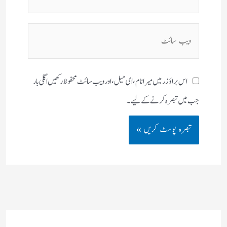
میل**
ویب
سائٹ
اس براؤزر میں میرا نام، ای میل، اور ویب سائٹ محفوظ رکھیں اگلی بار
جب میں تبصرہ کرنے کےلیے۔