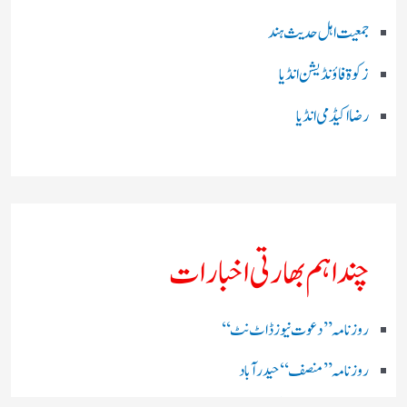
جمعیت اہل حدیث ہند
زکوۃ فاؤنڈیشن انڈیا
رضا اکیڈمی انڈیا
چند اہم بھارتی اخبارات
روز نامہ ’’ دعوت نیوز ڈاٹ نٹ‘‘
روزنامہ ’’ منصف‘‘ حیدر آباد