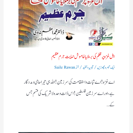
اہل غزہ پر ظلم کی برملا یا خاموش حمایت جرم عظیم
/
/ از
ایک تبصرہ چھوڑیں
تجزیہ و تنقید
Saile Rawan
اے غزہ! اے ثبات واستقامت کی سرزمین! اللہ ہی تیرا حامی ومددگار
ہے، اور اے سرزمین فلسطین! اس ذات وحدہ لاشریک کی قسم جس
کے…