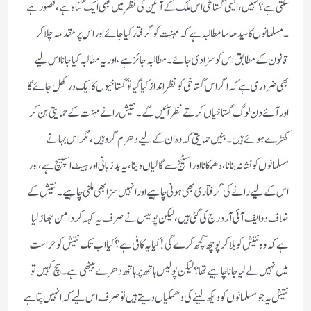
سکتی ہے؟ نہیں ، ایسی گستاخی اس ملک کے آئین کی نظر میں بھی ایک گناہ ہے ، قصور ہے
۔ مسلمانوں کا سیدھا سا مطالبہ ہے کہ مہنت کو گرفتار کیا جائے اور اس پر مقدمہ چلا کر
قانون کے مطابق اس کو سزا دی جائے ۔ مطالبہ جائز ہے ، اور یہ مطالبہ کیا جانا اس لیے
بھی ضروری ہے کہ اگر اس گستاخی کو نظر انداز کیا گیا تو گستاخیوں کا ایک در کھل جائے گا
اور آئے دن لوگ گستاخیاں کرتے نظر آئیں گے ۔ نتیش رانے مہنت کے حمایتی بن کر
کھڑے ہوئے ہیں ۔ بنیں حمایتی کہ وہ ان کے لیے دھرم گرو ہیں ، مگر اس بہانے
مسلمانوں کو نشانہ بنانا ، دھمکانا اور اسٹیج سے گالیاں دینا ، یہ بدزبانی اور ہیٹ اسپیچ ہے ، اور
اس کے لیے رانے کی گرفتاری بھی ہونی چاہیے اور انہیں سزا بھی ملنی چاہیے ۔ نتیش کے
خلاف دو ایف آئی آر درج کی گئی ہیں ، لیکن پولیس نے صرف یہ کہہ کر دامن جھاڑ لیا
ہے کہ وہ نتیش کو بلا کر پوچھ گچھ کرے گی ! کیا یہ کافی ہے ؟ کیا اب تک نتیش کو حراست
میں نہیں لے لیا جانا چاہیے تھا ؟ لیکن پولیس ہاتھ پر ہاتھ دھرے بیٹھی ہے ۔ سچ کہیں تو
نتیش یہ جو مسلمانوں کو دیکھ لینے کی دھمکیاں دیتے ہیں تو صرف اس لیے کہ انہیں پتا ہے