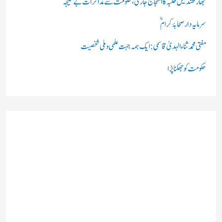
:
جھارکھنڈ میں طلبہ کا احتجاج جاری، حکومت سے مذاکرات بے نتیجہ
سرمایہ دار صحابۂ کرامؓ
مفتی محمد ثناء الہدیٰ قاسمی: ایک ہمہ جہت علمی و ملی شخصیت
حکومت کو جھکنا پڑا