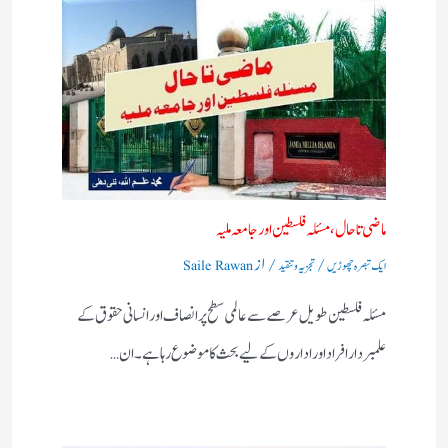
ماضی تا حال، مسئلہ فلسطین اور جامعہ ملیہ
/
/ از
ایک تبصرہ چھوڑیں
تجزیہ و تنقید
Saile Rawan
مسئلہ فلسطین طویل عرصے سے عالمی سطح پر انصاف اور انسانی حقوق کے
علمبردار افراد اور اداروں کے لیے بحث کا موضوع رہا ہے۔ ان…