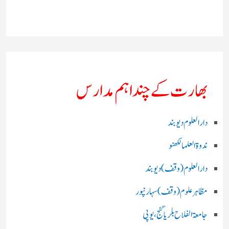
بھارت کے چند اہم مدارس
دارالعلوم دیوبند
ندوۃالعلما لکھنو
دارالعلوم (وقف)دیوبند
مظاہرعلوم (وقف)سہارنپور
جامعۃ الفلاح بلریاگنج،یوپی