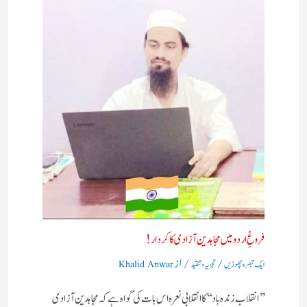
فروغِ اردو میں مجاہدین آزادی کا کردار!
/
/ از
ایک تبصرہ چھوڑیں
تجزیہ و تنقید
Khalid Anwar
’’انقلاب زندہ باد‘‘کا انقلابی نعرہ اس بات کی گواہ ہے کہ مجاہدین آزادی