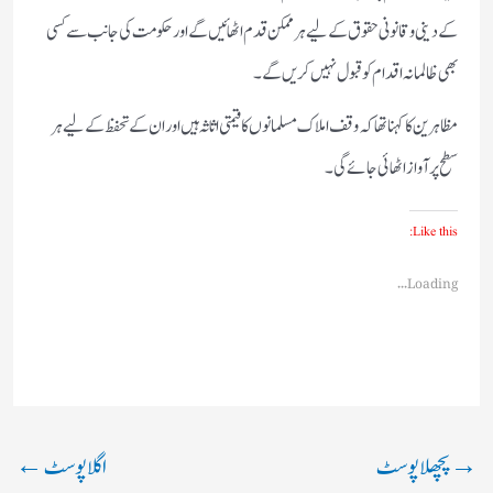
کے دینی و قانونی حقوق کے لیے ہر ممکن قدم اٹھائیں گے اور حکومت کی جانب سے کسی
بھی ظالمانہ اقدام کو قبول نہیں کریں گے۔
مظاہرین کا کہنا تھا کہ وقف املاک مسلمانوں کا قیمتی اثاثہ ہیں اور ان کے تحفظ کے لیے ہر
سطح پر آواز اٹھائی جائے گی۔
Like this:
Loading...
→
پچھلا پوسٹ
اگلا پوسٹ
←