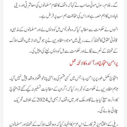
گے۔ غلام رسول مونی صاحب نے کہا کہ وقف کا نظام مسلمانوں کی معاشرتی اور دینی
بنیادوں کا اہم حصہ ہے اور اس کی حفاظت ہم سب پر فرض ہے۔
انہوں نے حکومت سے مطالبہ کیا کہ وہ فوراً اس بل کو واپس لے اور مسلمانوں کے مذہبی و
قانونی حقوق کا تحفظ کرے۔ ریلی میں موجود مظاہرین نے پرجوش انداز میں وقف املاک
کے تحفظ کے نعرے لگائے اور حکومت سے بل کو واپس لینے کی اپیل کی۔
پرامن احتجاج اور آئندہ کا لائحہ عمل
احتجاج مکمل طور پر پرامن رہا، جس میں کسی قسم کی بدامنی یا ناخوشگوار واقعہ پیش نہیں آیا۔
تاہم مظاہرین نے حکومت کو خبردار کیا کہ اگر ان کے مطالبات تسلیم نہ کیے گئے تو احتجاج
کا دائرہ وسیع کیا جائے گا اور ملک بھر میں وقف ترمیمی بل 2024 کے خلاف تحریک
چلائی جائے گی۔
ریلی کے اختتام پر شرکاء نے اس عزم کا اظہار کیا کہ وہ وقف املاک کے تحفظ اور مسلمانوں