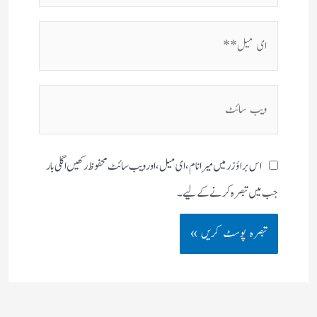
ای
میل**
ویب
سائٹ
اس براؤزر میں میرا نام، ای میل، اور ویب سائٹ محفوظ رکھیں اگلی بار
جب میں تبصرہ کرنے کےلیے۔