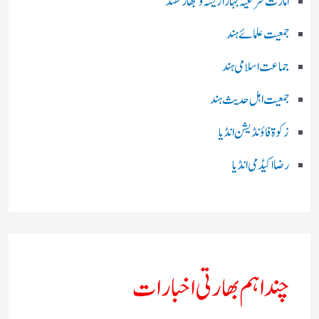
امارت شرعیہ بہار اڑیشہ و جھارکھنڈ
جمعیت علمائے ہند
جماعت اسلامی ہند
جمعیت اہل حدیث ہند
زکوۃ فاؤنڈیشن انڈیا
رضا اکیڈمی انڈیا
چند اہم بھارتی اخبارات