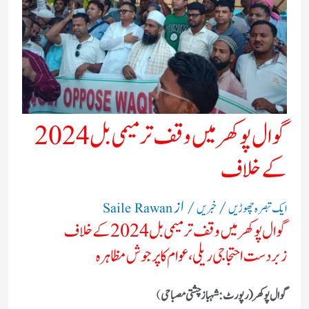
گوال پوکھر میں وقف ترمیمی بل 2024
کے خلاف
/
/ از
ایک تبصرہ چھوڑیں
خبریں
Saile Rawan
گوال پوکھر میں وقف ترمیمی بل 2024 کے خلاف
زبردست احتجاجی ریلی، عوام کا پرجوش مظاہرہ
گوال پوکھر (رپورٹ:شہباز چشتی مصباحی
)