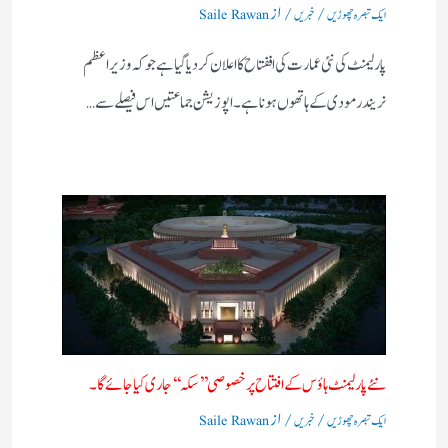
/
/ از
ایک تبصرہ چھوڑیں
خبریں
Saile Rawan
پارلیمنٹ کی نئی عمارت کی اففتاح کا اعلان کردیاگیا ہے جو کہ وزیر اعظم
نریندر مودی کے ہاتھوں ہونا ہے۔ اپوزیشن جماعتیں اس فیصلے سے…
نئے پارلیمنٹ ہاؤس کے افتتاح پر خصوصی ’’سکہ‘‘ جاری کیا جائے گا۔
/
/ از
ایک تبصرہ چھوڑیں
خبریں
Saile Rawan