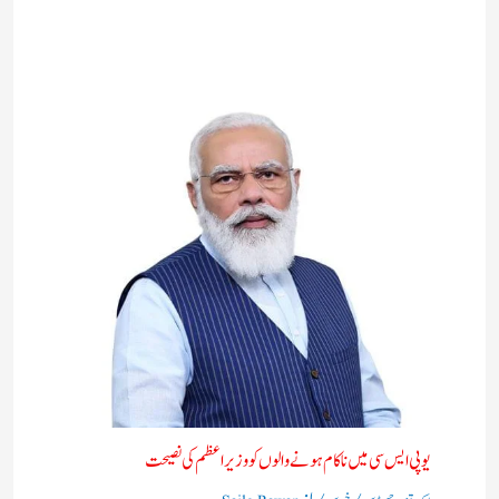
یوپی ایس سی میں ناکام ہونے والوں کو وزیر اعظم کی نصیحت ​
/
/ از