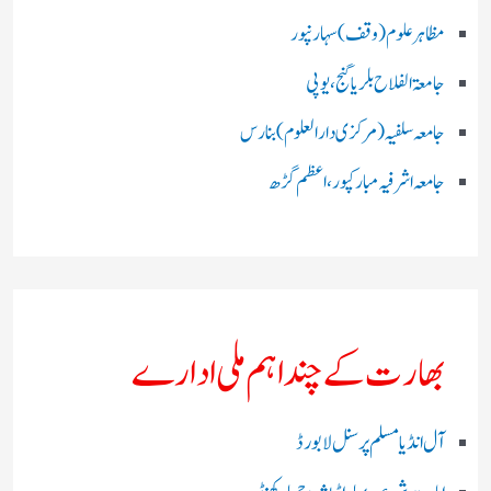
مظاہرعلوم (وقف)سہارنپور
جامعۃ الفلاح بلریاگنج،یوپی
جامعہ سلفیہ(مرکزی دارالعلوم )بنارس
جامعہ اشرفیہ مبارکپور،اعظم گڑھ
بھارت کے چند اہم ملی ادارے
آل انڈیا مسلم پرسنل لا بورڈ