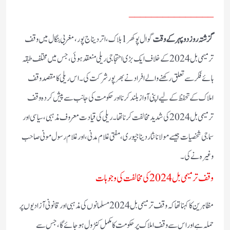
_______________
گزشتہ روز دوپہر کے وقت
گوال پوکھر 1 بلاک، اتر دیناج پور، مغربی بنگال میں وقف
ترمیمی بل 2024 کے خلاف ایک بڑی احتجاجی ریلی منعقد ہوئی، جس میں مختلف طبقہ
ہائے فکر سے تعلق رکھنے والے افراد نے بھرپور شرکت کی۔ اس ریلی کا مقصد وقف
املاک کے تحفظ کے لیے اپنی آواز بلند کرنا اور حکومت کی جانب سے پیش کردہ وقف
ترمیمی بل 2024 کی شدید مخالفت کرنا تھا۔ ریلی کی قیادت معروف مذہبی، سیاسی اور
سماجی شخصیات جیسے مولانا نثار دیناجپوری، مفتی غلام مدنی، اور غلام رسول مونی صاحب
وغیرہ نے کی۔
وقف ترمیمی بل 2024 کی مخالفت کی وجوہات
مظاہرین کا کہنا تھا کہ وقف ترمیمی بل 2024 مسلمانوں کی مذہبی اور قانونی آزادیوں پر
حملہ ہے اور اس سے وقف املاک پر حکومت کا مکمل کنٹرول ہو جائے گا، جس سے