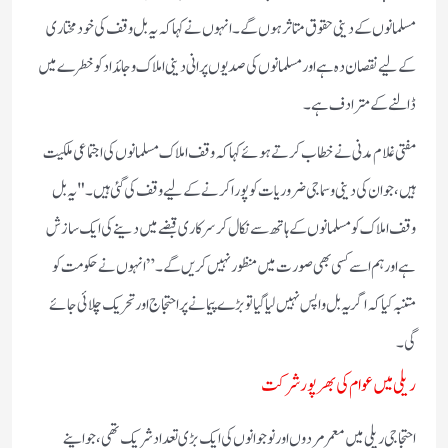
مسلمانوں کے دینی حقوق متاثر ہوں گے۔ انہوں نے کہا کہ یہ بل وقف کی خود مختاری
کے لیے نقصان دہ ہے اور مسلمانوں کی صدیوں پرانی دینی املاک و جائداد کو خطرے میں
ڈالنے کے مترادف ہے۔
مفتی غلام مدنی نے خطاب کرتے ہوئے کہا کہ وقف املاک مسلمانوں کی اجتماعی ملکیت
ہیں، جو ان کی دینی و سماجی ضروریات کو پورا کرنے کے لیے وقف کی گئی ہیں۔ "یہ بل
وقف املاک کو مسلمانوں کے ہاتھ سے نکال کر سرکاری قبضے میں دینے کی ایک سازش
ہے اور ہم اسے کسی بھی صورت میں منظور نہیں کریں گے۔” انہوں نے حکومت کو
متنبہ کیا کہ اگر یہ بل واپس نہیں لیا گیا تو بڑے پیمانے پر احتجاج اور تحریک چلائی جائے
گی۔
ریلی میں عوام کی بھرپور شرکت
احتجاجی ریلی میں معمر مردوں اور نوجوانوں کی ایک بڑی تعداد شریک تھی، جو اپنے