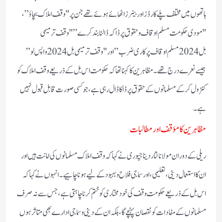
ہاتھوں میں مختلف پلے کارڈز اور بینرز اٹھائے ہوئے تھے جن پر "وقف املاک بچاؤ”،
"مودی حکومت مسلم اوقاف و حقوق پر ڈاکہ ڈالنا بند کرے” "وقف ترمیمی
بل 2024 مسلم اوقاف پر کاری ضرب” اور "وقف ترمیمی بل 2024 واپس لو”
جیسے نعرے درج تھے۔ مظاہرین کا کہنا تھا کہ حکومت اس بل کے ذریعے وقف املاک کو
کنٹرول کر کے مسلمانوں کے حقوق پر ڈاکا ڈال رہی ہے، جو کسی صورت قابل قبول نہیں
ہے۔
مظاہرین کا مؤقف اور مطالبات
ریلی کے دوران مولانا نثار دیناجپوری نے کہا کہ وقف املاک مسلمانوں کی امانت ہیں اور
ان کا استعمال دینی، تعلیمی، اور سماجی فلاح و بہبود کے لیے ہونا چاہیے۔ انہوں نے کہا کہ
اس بل کے ذریعے حکومت وقف کی خودمختاری کو ختم کرنا چاہتی ہے، جس سے نہ صرف
مسلمانوں کے مفادات کو نقصان پہنچے گا، بلکہ ان کے دینی و سماجی ادارے بھی متاثر ہوں