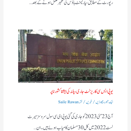
رپورٹ کے مطابق، پارلیمنٹ ہاؤس کی تعمیر مکمل ہونے کے بعد…
یوپی ایس سی کا ریزلٹ جاری، پٹنہ کی ایشتا کشور ٹاپر
/
/ از
ایک تبصرہ چھوڑیں
خبریں
Saile Rawan
آج 23 مئی 2023 کو جاری کی گئی یو پی ای سی سول سروسز میرٹ
لسٹ 2022 میں کل 30 مسلمان کامیاب ہوئے ہیں۔ ان…