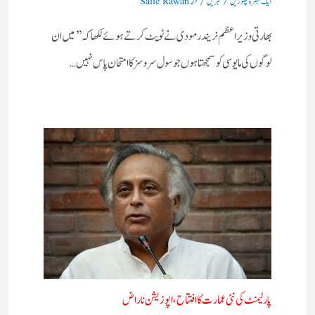
ایک تبصرہ چھوڑیں
خبریں
Saile Rawan
بھارتی وزیر اعظم نریندر مودی نے ٹویٹ کرتے ہوئے لکھاکہ ’’میں ان
لوگوں کی مایوسی کو سمجھتا ہوں جو سول سروسز کا امتحان پاس نہیں…
پارلیمنٹ کی نئی عمارت کا افتتاح​، اپوزیشن ناراض