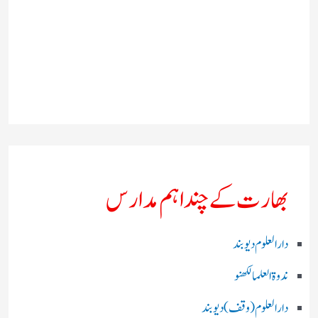
بھارت کے چند اہم مدارس
دارالعلوم دیوبند
ندوۃالعلما لکھنو
دارالعلوم (وقف)دیوبند