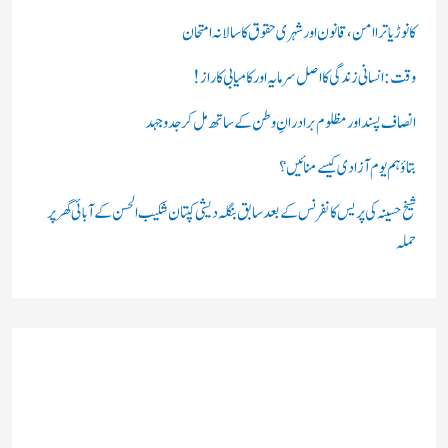
ں
کانوڑ یاترا امن،قانون اور شہری حقوق کا سالانہ امتحان
:
وقت: انسانی زندگی کا اصل سرمایہ اور کامیابی کا راز !
انصاف پسند اور مظلوم برادرانِ وطن کے ساتھ مل کر جدوجہد
بتاؤ ہم یوم آزادی کیسے منائیں؟
شیخ حسینہ کی پریس کانفرنس کے بعد سابق بنگلہ دیشی کپتان شکیب الحسن کے آبائی گھر پر
حملہ