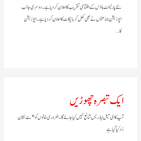
نئے پارلیمنٹ ہاؤس کے افتتاحی تقریب کا اعلان کردیا ہے۔ دوسری جانب
اپوزیشن جماعتوں نے بھی کھل کر بائیکاٹ کا اعلان کردیا ہے۔ اپوزیشن
کا…
ایک تبصرہ چھوڑیں
آپ کا ای میل ایڈریس شائع نہیں کیا جائے گا۔
ضروری خانوں کو
*
سے نشان
زد کیا گیا ہے