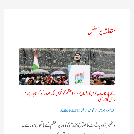
متعلقہ پوسٹس
نئے پارلیمنٹ ہاؤس کا افتتاح وزیر اعظم کو نہیں بلکہ صدر کو کرنا چاہئے:
راہل گاندھی​
/
/ از
ایک تبصرہ چھوڑیں
خبریں
Saile Rawan
نو تعمیر شدہ پارلیمنٹ کا افتتاح 28 مئی کو وزیر اعظم کے ہاتھوں ہونا ہے۔