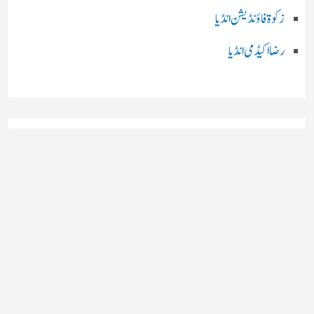
زکوۃ فاؤنڈیشن انڈیا
رضا اکیڈمی انڈیا
چند اہم بھارتی اخبارات
روز نامہ ’’ دعوت نیوز ڈاٹ نٹ‘‘
روزنامہ ’’ منصف‘‘ حیدر آباد
روزنامہ ’’ انقلاب‘‘ لکھنؤ
روز نامہ ’’راشٹریہ سہارا اردو