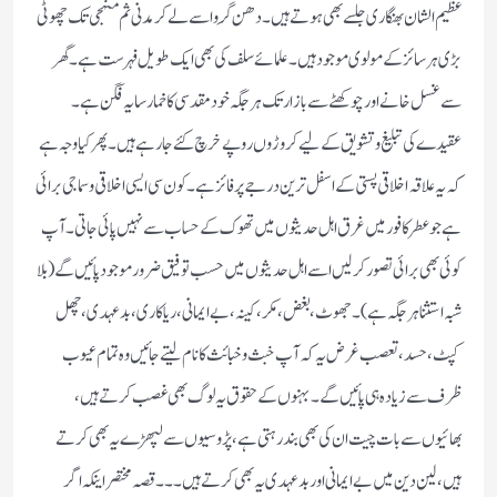
عظیم الشان بھنگاری جلسے بھی ہوتے ہیں۔ دھن گِروا سے لے کر مدنی ثم منہجی تک چھوٹی
بڑی ہر سائز کے مولوی موجود ہیں۔ علمائے سلف کی بھی ایک طویل فہرست ہے۔ گھر
سے غسل خانے اور چوکھٹے سے بازار تک ہر جگہ خود مقدسی کا خمار سایہ فگن ہے۔
عقیدے کی تبلیغ و تشویق کے لیے کروڑوں روپے خرچ کئے جا رہے ہیں۔ پھر کیا وجہ ہے
کہ یہ علاقہ اخلاقی پستی کے اسفل ترین درجے پر فائز ہے۔ کون سی ایسی اخلاقی و سماجی برائی
ہے جو عطر کافور میں غرق اہل حدیثوں میں تھوک کے حساب سے نہیں پائی جاتی۔آپ
کوئی بھی برائی تصور کر لیں اسے اہل حدیثوں میں حسب توفیق ضرور موجود پائیں گے (بلا
شبہ استثنا ہر جگہ ہے)۔ جھوٹ، بغض، مکر، کینہ، بے ایمانی، ریاکاری، بد عہدی، چھل
کپٹ، حسد، تعصب غرض یہ کہ آپ خبث و خبائث کا نام لیتے جائیں وہ تمام عیوب
ظرف سے زیادہ ہی پائیں گے۔ بہنوں کے حقوق یہ لوگ بھی غصب کرتے ہیں،
بھائیوں سے بات چیت ان کی بھی بند رہتی ہے، پڑوسیوں سے لپھڑے یہ بھی کرتے
ہیں، لین دین میں بے ایمانی اور بدعہدی یہ بھی کرتے ہیں۔۔۔ قصہ مختصر اینکہ اگر