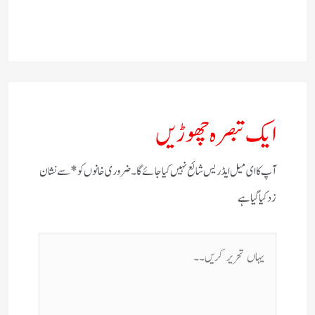
ایک تبصرہ چھوڑیں
آپ کا ای میل ایڈریس شائع نہیں کیا جائے گا۔
ضروری خانوں کو
*
سے نشان
زد کیا گیا ہے
یہاں
تحریر
کریں۔۔