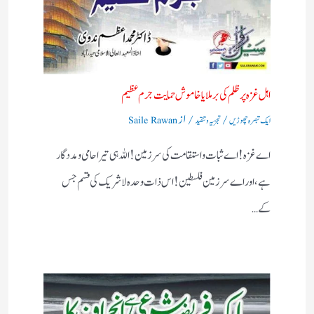
اہل غزہ پر ظلم کی برملا یا خاموش حمایت جرم عظیم
/
/ از
ایک تبصرہ چھوڑیں
تجزیہ و تنقید
Saile Rawan
اے غزہ! اے ثبات واستقامت کی سرزمین! اللہ ہی تیرا حامی ومددگار
ہے، اور اے سرزمین فلسطین! اس ذات وحدہ لاشریک کی قسم جس
کے…