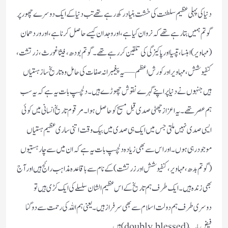
دنیا کی پہلی عظیم سلطنت کی خشت بنیاد رکھ رہے تھے تب دنیا کے ایک دوسرے چھور پر
گوتم ہمیں بتا رہے تھے کہ نروان کیا ہے، اور وجدان کیسے حاصل کرنا ہے، اور وردھمان
(مہاویر) اہنسا، تپسیا اور پاکیزگی کی تلقین کر رہے تھے۔ گوتم بودھ، فیثاغورث، زرتشت،
کنفیوشش، مہاویر اور کورش اعظم —یہ پیغمبرانہ صفات کی حامل وہ تاریخ ساز ہستیاں
ہیں جنہوں نے دنیا پر اپنے گہرے نقوش چھوڑے ہیں۔ دلچسپ بات یہ ہے کہ یہ سب
ہم عصر تھے۔ یہ اعزاز چھٹی صدی قبل مسیح کو حاصل ہوا۔ مرقوم تاریخ انسانی میں کوئی
ایسی صدی نہیں ملتی جس میں ایک ہی صدی میں بیک وقت اتنی ساری عظیم ہستیاں
موجود رہی ہوں۔ اور اس سے بھی زیادہ دلچسپ بات یہ ہے کہ ان میں سے چار ہستیوں
(گوتم بدھ، مہاویر، کنفیوشش اور زرتشت) کے نام سے باقاعدہ مذاہب رائج ہیں اور آج
بھی زندہ ہیں۔ ایک طرف ہم تاریخ کے اس عظیم الشان سلسلے کی ایک کڑی ہیں تو
دوسری طرف ہم دولت اسلام سے بھی سرفراز ہیں۔ یعنی ہم اللہ کی رحمت سے دوگنا
فیض یاب (doubly blessed) ہیں۔