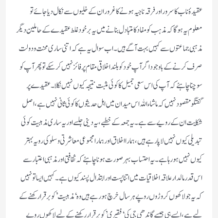
عقیدۂ ناب کا سرور اور فرقہ ناجیہ ہونے کا غرور ان کے خلیوں سے نکال دیا جائے تو
معلوم یہ ہوگا کہ مذہب کو مفاد کا متبادل بنانے میں یہ برخود غلط عقیدے کے حاملین دیگر
مذہبی جماعتوں سے کہیں بہت آگے ہیں۔ اب سوال یہ ہے کہ اتنی ساری محنت و دولت
صرف کرنے کے باوجود اگر آپ خود کو بلند اخلاقی مقام پر فائز نہیں کرسکے تو پھر آپ کو
سوچنا چاہئے کہ آپ کی اس سعی جمیل کا کوئی مثبت نتیجہ کیوں نہیں نکلا۔ عقیدے پر
گفتگو مقصود نہیں کہ ماشاء اللہ اس میدان میں اہل حدیثوں کا کوئی ثانی نہیں ہے، اصل
شکایت ان کےرویے سے ہے۔ یہ جمعہ کے خطبے، یہ دینی جلسے اور یہ ساری مذہبیت کوئی
تبدیلی کیوں نہیں لا پارہے ہیں، ہمارا اخلاق اور ہمارا مجموعی معاشرتی و سلوکی رویہ بہتر
کیوں نہیں ہو رہا ہے۔ یہ احتساب بہر صورت ہونا چاہئے کہ ثقافتی اور مذہبی اعتبار سے
اس قدر مالدار علاقہ اخلاقیات میں اتنا پست اور ابتذال پسند کیوں ہے۔کہیں ایسا تو نہیں
کہ یہ جو لاکھوں کروڑوں روپے ہر سال خرچ ہو رہے ہیں وہ ‘مذہبیت’ کو برقرا رکھنے کے
لیے ہے، ایسے ہی جیسے گاندھی جی کی ‘فقیری’ کو برقرار رکھنے کے لیے لاکھوں روپے