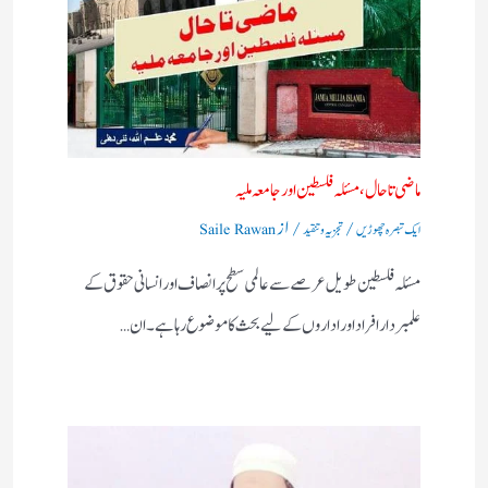
ماضی تا حال، مسئلہ فلسطین اور جامعہ ملیہ
/
/ از
ایک تبصرہ چھوڑیں
تجزیہ و تنقید
Saile Rawan
مسئلہ فلسطین طویل عرصے سے عالمی سطح پر انصاف اور انسانی حقوق کے
علمبردار افراد اور اداروں کے لیے بحث کا موضوع رہا ہے۔ ان…