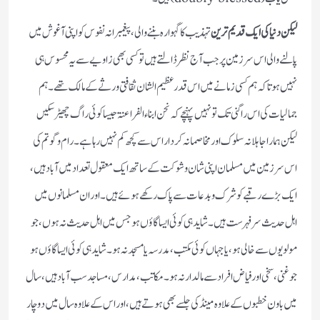
لیکن دنیا کی ایک قدیم ترین
تہذیب کا گہوارہ بننے والی، پیغمبرانہ نفوس کو اپنی آغوش میں
پالنے والی اس سرزمین پر جب آج نظر ڈالتے ہیں تو کسی بھی زاویے سے یہ محسوس ہی
نہیں ہوتا کہ ہم کسی زمانے میں اس قدر عظیم الشان ثقافتی ورثے کے مالک تھے۔ ہم
جمالیات کی اس راگنی تک تو نہیں پہنچے کہ نحن ابناء الفراعنۃ جیسا کوئی راگ چھیڑ سکیں
لیکن ہمارا جاہلانہ سلوک اور مخاصمانہ کردار اس سے کچھ کم نہیں رہا ہے۔ رام و گوتم کی
اس سرزمین میں مسلمان اپنی شان و شوکت کے ساتھ ایک معقول تعداد میں آباد ہیں،
ایک بڑے رقبے کو شرک و بدعات سے پاک رکھے ہوئے ہیں۔ اور ان مسلمانوں میں
اہل حدیث سر فہرست ہیں۔ شاید ہی کوئی ایسا گاؤں ہو جس میں اہل حدیث نہ ہوں، جو
مولویوں سے خالی ہو، یا جہاں کوئی مکتب، مدرسہ یا مسجد نہ ہو۔ شاید ہی کوئی ایسا گاؤں ہو
جو غنی، سخی اور فیاض افراد سے مالدار نہ ہو۔ مکاتب، مدارس، مساجد سب آباد ہیں، سال
میں باون خطبوں کے علاوہ مینڈکی جلسے بھی ہوتے ہیں، اور اس کے علاوہ سال میں دو چار