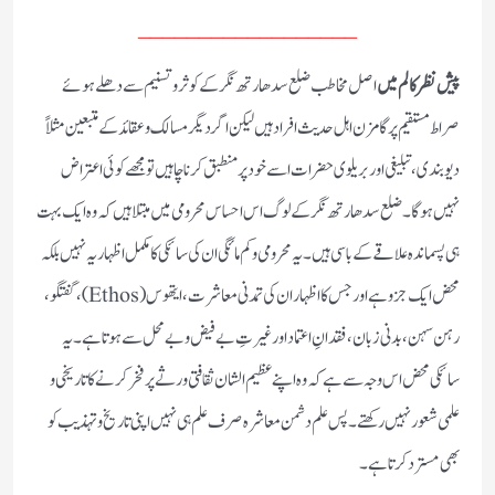
__________________
پیش نظر کالم میں
اصل مخاطب ضلع سدھارتھ نگر کے کوثر و تسنیم سے دھلے ہوئے
صراط مستقیم پر گامزن اہل حدیث افراد ہیں لیکن اگر دیگر مسالک و عقائد کے متبعین مثلاً
دیوبندی، تبلیغی اور بریلوی حضرات اسے خود پر منطبق کرنا چاہیں تو مجھے کوئی اعتراض
نہیں ہوگا ۔ ضلع سدھارتھ نگر کے لوگ اس احساس محرومی میں مبتلا ہیں کہ وہ ایک بہت
ہی پسماندہ علاقے کے باسی ہیں۔ یہ محرومی و کم مائگی ان کی سائکی کا مکمل اظہاریہ نہیں بلکہ
محض ایک جزو ہے اور جس کا اظہار ان کی تمدنی معاشرت، ایتھوس (Ethos)، گفتگو،
رہن سہن، بدنی زبان، فقدانِ اعتماد اور غیرتِ بے فیض و بے محل سے ہوتا ہے۔ یہ
سائکی محض اس وجہ سے ہے کہ وہ اپنے عظیم الشان ثقافتی ورثے پر فخر کرنے کا تاریخی و
علمی شعور نہیں رکھتے۔ پس علم دشمن معاشرہ صرف علم ہی نہیں اپنی تاریخ و تہذیب کو
بھی مسترد کرتا ہے۔