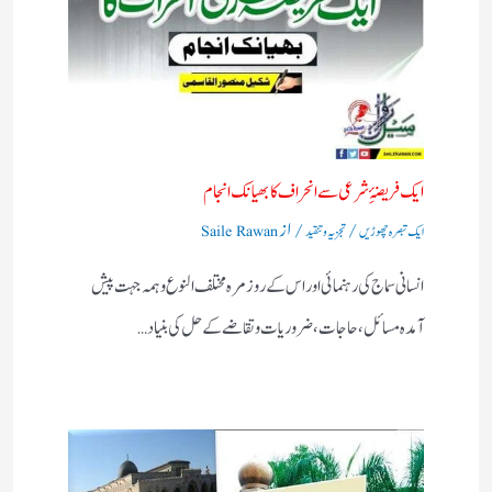
ایک فریضۂِ شرعی سے انحراف کا بھیانک انجام
/
/ از
ایک تبصرہ چھوڑیں
تجزیہ و تنقید
Saile Rawan
انسانی سماج کی رہنمائی اور اس کے روز مرہ مختلف النوع وہمہ جہت پیش
آمدہ مسائل ، حاجات ، ضروریات وتقاضے کے حل کی بنیاد…