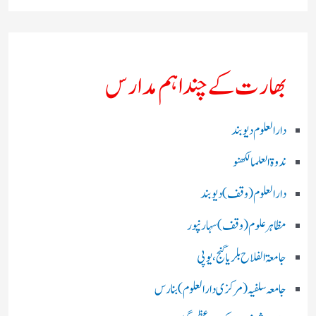
بھارت کے چند اہم مدارس
دارالعلوم دیوبند
ندوۃالعلما لکھنو
دارالعلوم (وقف)دیوبند
مظاہرعلوم (وقف)سہارنپور
جامعۃ الفلاح بلریاگنج،یوپی
جامعہ سلفیہ(مرکزی دارالعلوم )بنارس