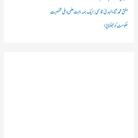
مفتی محمد ثناء الہدیٰ قاسمی: ایک ہمہ جہت علمی و ملی شخصیت
حکومت کو جھکنا پڑا