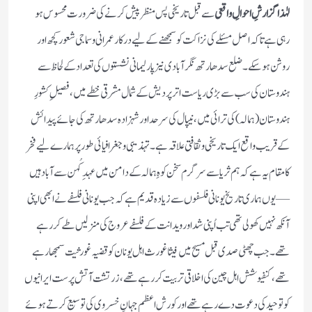
لہٰذا گزارشِ احوالِ واقعی
سے قبل تاریخی پس منظر پیش کرنے کی ضرورت محسوس ہو
رہی ہے تاکہ اصل مسئلے کی نزاکت کو سمجھنے کے لیے درکار عمرانی و سماجی شعور کچھ اور
روشن ہو سکے۔ ضلع سدھارتھ نگر آبادی نیز پارلیمانی نشستوں کی تعداد کے لحاظ سے
ہندوستان کی سب سے بڑی ریاست اتر پردیش کے شمال مشرقی خطے میں، فصیلِ کشورِ
ہندوستان (ہمالہ) کی ترائی میں، نیپال کی سرحد اور شہزادہ سدھارتھ کی جائے پیدائش
کے قریب واقع ایک تاریخی و ثقافتی علاقہ ہے۔ تہذیبی و جغرافیائی طور پر ہمارے لیے فخر
کا مقام یہ ہے کہ ہم ثریا سے سرگرم سخن کوہِ ہمالہ کے دامن میں عہدِ کُہن سے آباد ہیں
— یوں ہماری تاریخ یونانی فلسفوں سے زیادہ قدیم ہے کہ جب یونانی فلسفے نے ابھی اپنی
آنکھ نہیں کھولی تھی تب اُپنی شد اور ویدانت کے فلسفے عروج کی منزلیں طے کر رہے
تھے۔ جب چھٹی صدی قبل مسیح میں فیثاغورث اہل یونان کو قضیہ غورثیت سمجھا رہے
تھے، کنفیوشش اہل چین کی اخلاقی تربیت کر رہے تھے، زرتشت آتش پرست ایرانیوں
کو توحید کی دعوت دے رہے تھے اور کورش اعظم جہانِ خسروی کی توسیع کرتے ہوئے