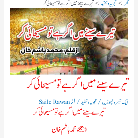
گھر
تجزیہ و تنقید
تيرے سينے ميں اگر ہے تو مسيحائی کر
تيرے سينے ميں اگر ہے تو مسيحائی کر
/
/ از
ایک تبصرہ چھوڑیں
تجزیہ و تنقید
Saile Rawan
تيرے سينے ميں اگر ہے تو مسيحائی کر
✍️ محمد ہاشم خان