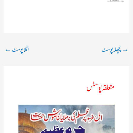
→
پچھلا پوسٹ
اگلا پوسٹ
←
متعلقہ پوسٹس