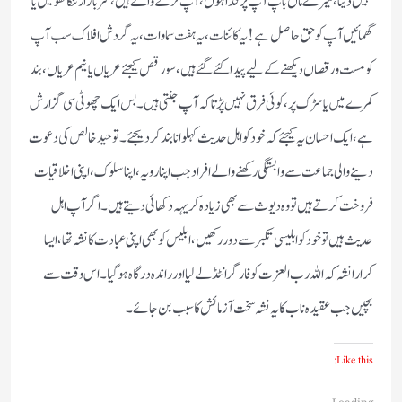
نہیں دیتا، میرے ماں باپ آپ پر فدا ہوں، آپ لڑکے والے ہیں، سر بازار ننگا گھومیں یا
گھمائیں آپ کو حق حاصل ہے! یہ کائنات، یہ ہفت سماوات، یہ گردش افلاک سب آپ
کو مست و رقصاں دیکھنے کے لیے پیدا کئے گئے ہیں، سو رقص کیجئے عریاں یا نیم عریاں، بند
کمرے میں یا سڑک پر، کوئی فرق نہیں پڑتا کہ آپ جنتی ہیں۔ بس ایک چھوٹی سی گزارش
ہے، ایک احسان یہ کیجئے کہ خود کو اہل حدیث کہلوانا بند کر دیجئے۔ توحید خالص کی دعوت
دینے والی جماعت سے وابستگی رکھنے والے افراد جب اپنا رویہ، اپنا سلوک، اپنی اخلاقیات
فروخت کرتے ہیں تو وہ دیوث سے بھی زیادہ کریہہ دکھائی دیتے ہیں۔ اگر آپ اہل
حدیث ہیں تو خود کو ابلیسی تکبر سے دور رکھیں، ابلیس کو بھی اپنی عبادت کا نشہ تھا، ایسا
کرارا نشہ کہ اللہ رب العزت کو فار گرانٹڈ لے لیا اور راندہ درگاہ ہوگیا۔ اس وقت سے
بچیں جب عقیدہ ناب کا یہ نشہ سخت آزمائش کا سبب بن جائے۔
Like this:
Loading...