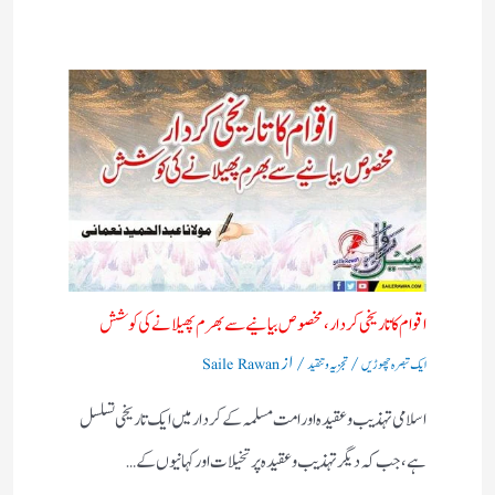
اقوام کا تاریخی کردار،مخصوص بیانیے سے بھرم پھیلانے کی کوشش
/
/ از
ایک تبصرہ چھوڑیں
تجزیہ و تنقید
Saile Rawan
اسلامی تہذیب و عقیدہ اور امت مسلمہ کے کردار میں ایک تاریخی تسلسل
ہے، جب کہ دیگر تہذیب و عقیدہ پر تخیلات اور کہانیوں کے…