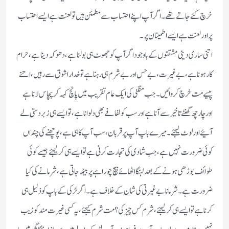
خرچ کئے جاتے تھے۔ اگر آپ اپنے احتساب سے مطمئن ہیں تو لعنت ہے ایسے احتساب
پر اور لعنت ہے ایسے اطمینان پر۔
اتنی ساری دینی مشقتوں کے باوجود اگر آپ کو جھوٹ ہی بولنا ہے، دھوکہ دینا ہے، حرام
کار ہونا ہے، بے غیرت، بے حس اور بے شرم ہی رہنا ہے تو خدا را شوق سے رہیں، اتنے
پیسے مت خرچ کروائیں۔ جب منگنی کی ایک عام تقریب میں پانچ کہہ کر پچاس لانا ہے
اور چار چھ گھنٹے تاخیر سے آنا ہے اور سب کو لفافے بھی دلوانا ہے، تو ایسے ہی زبردستی لے
آئیے اور لوٹ لیجئے۔ میرے باپ آپ پر قربان، سب آپ کا ہی ہے، پوچھنے کی چنداں
کوئی ضرورت نہیں ہے، جب شادی کی تجارت کرنی ہے تو ایسے ہی کر لیجئے جیسے کوئی
طوائف بوڑھی ہونے کے بعد لہنگا اٹھائے بیچ چوراہے پر بیٹھ جاتی ہے، شرمانے کی کیا
ضرورت ہے۔ شرمانا بے غیرتی کی شان کے خلاف ہے۔ اگر لڑکی کے باپ کو ذلیل ہی
کرنا ہے تو ایسے ہی کر لیجئے، شرم کس چیز کی؟ مت شرم کیجئے، یہ کسی غیرت مند کو زیب