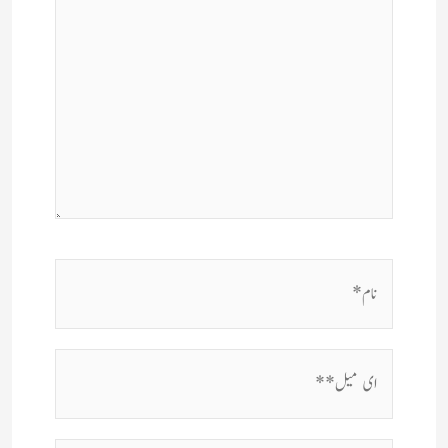
نام*
ای
میل**