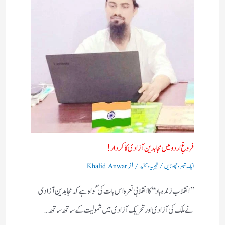
فروغِ اردو میں مجاہدین آزادی کا کردار!
/
/ از
ایک تبصرہ چھوڑیں
تجزیہ و تنقید
Khalid Anwar
’’انقلاب زندہ باد‘‘کا انقلابی نعرہ اس بات کی گواہ ہے کہ مجاہدین آزادی
نے ملک کی آزادی اور تحریک آزادی میں شمولیت کے ساتھ ساتھ…