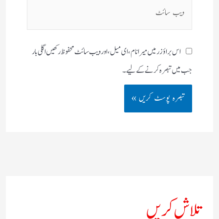
ویب
سائٹ
اس براؤزر میں میرا نام، ای میل، اور ویب سائٹ محفوظ رکھیں اگلی بار
جب میں تبصرہ کرنے کےلیے۔
تلاش کریں