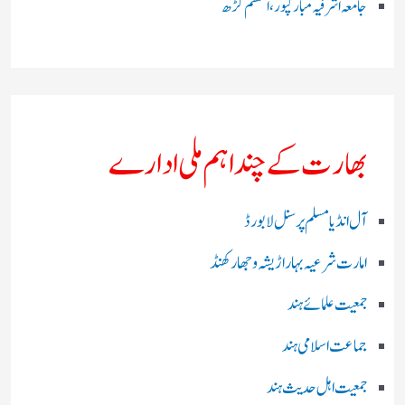
جامعہ اشرفیہ مبارکپور،اعظم گڑھ
بھارت کے چند اہم ملی ادارے
آل انڈیا مسلم پرسنل لا بورڈ
امارت شرعیہ بہار اڑیشہ و جھارکھنڈ
جمعیت علمائے ہند
جماعت اسلامی ہند
جمعیت اہل حدیث ہند