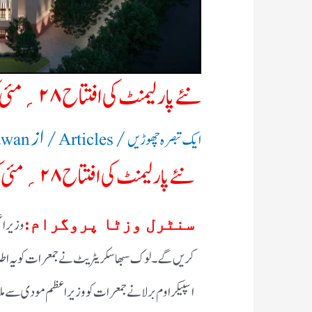
نئے پارلیمنٹ کی افتتاح ۲۸؍مئی کو​
/
/ از
ایک تبصرہ چھوڑیں
Articles
awan
نئے پارلیمنٹ کی افتتاح ۲۸؍مئی کو
سنٹرل وزٹا پروگرام:
کریں گے۔ لوک سبھا سکریٹریٹ نے جمعرات کو یہ اط
اسپیکر اوم برلا نے جمعرات کو وزیر اعظم مودی سے ملاق