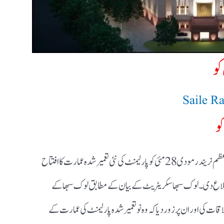
Saile R
وزیر اعظم نریندر مودی 28 مئی کو پارلیمنٹ کی نئی تعمیر شدہ عمارت کا افتتاح
لاع دی۔ لوک سبھا سکریٹریٹ کے بیان کے مطابق لوک سبھا کے
ات کی اور ان پر زور دیا کہ وہ نو تعمیر شدہ پارلیمنٹ کی عمارت کے