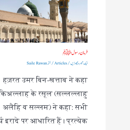
فرمان رسولﷺ
/
/ از
ایک تبصرہ چھوڑیں
Articles
Saile Rawan
हज़रत उमर बिन-खत्ताब ने कहा
किअल्लाह के रसूल (सल्लल्लाहु
अलैहि व सल्लम) ने कहा: सभी
्य इरादे पर आधारित हैं। प्रत्येक