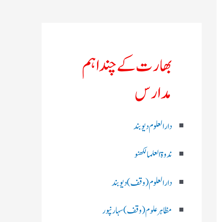
بھارت کے چند اہم
مدارس
دارالعلوم دیوبند
ندوۃالعلما لکھنو
دارالعلوم (وقف)دیوبند
مظاہرعلوم (وقف)سہارنپور