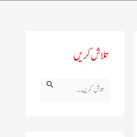
تلاش کریں
ت
ل
ا
ش