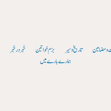
 و مضامین
تاریخ وسیر
بزم خواتین
خبر در خبر
و
ہمارے بارے میں