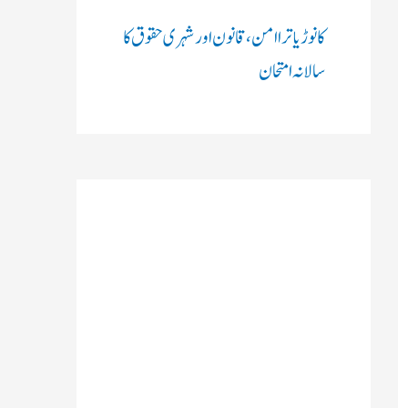
کانوڑ یاترا امن،قانون اور شہری حقوق کا
سالانہ امتحان