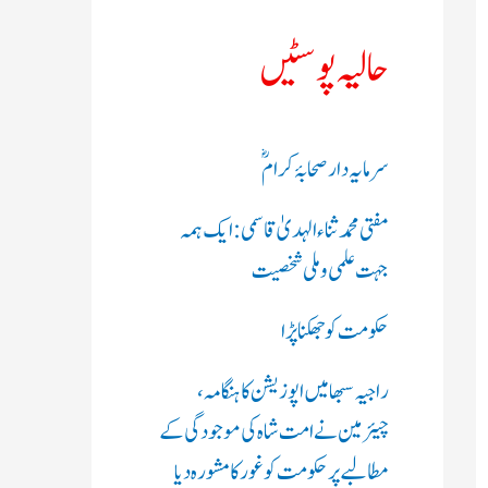
ک
حالیہ پوسٹیں
ر
ی
سرمایہ دار صحابۂ کرامؓ
ں
مفتی محمد ثناء الہدیٰ قاسمی: ایک ہمہ
:
جہت علمی و ملی شخصیت
حکومت کو جھکنا پڑا
راجیہ سبھا میں اپوزیشن کا ہنگامہ،
چیئرمین نے امت شاہ کی موجودگی کے
مطالبے پر حکومت کو غور کا مشورہ دیا