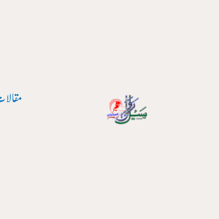
پوسٹ
واد
نیویگیشن
ر
ائیں۔
مقالات