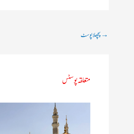
→
پچھلا پوسٹ
متعلقہ پوسٹس