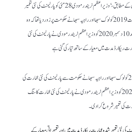
تعمیراتی کام کی تکمیل کے بعد اس کا افتتاح کریں۔بیان کے مطابق، ‘وزیراعظم نریندر مودی 28 مئی کو پارلیمنٹ کی نئی تعمیر
شدہ عمارت کا افتتاح کریں گے۔’ بتایا گیا ہے کہ 5 اگست 2019 کو لوک سبھا اور راجیہ سبھا نے حکومت پر زور دیا تھا کہ وہ
پارلیمنٹ کے لیے نئی عمارت تعمیر کرے۔ اس کے بعد 10 دسمبر 2020 کو وزیر اعظم نریندر مودی نے پارلیمنٹ کی نئی
عمارت ریکارڈ مدت میں معیار کے ساتھ تیار کی گئی ہے
واضح ہو کہ 5 اگست 2019 کو لوک سبھا اور راجیہ سبھا نے حکومت سے پارلیمنٹ کی نئی عمارت کی
تعمیر کی درخواست کی تھی۔ اس کے بعد 10 دسمبر 2020 کو وزیر اعظم نریندر مودی نے پارلیمنٹ کی نئی عمارت کا سنگ
مارت کی تعمیر شروع کرادی۔