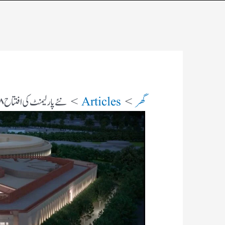
گھر
Articles
نئے پارلیمنٹ کی افتتاح ۲۸؍مئی کو​