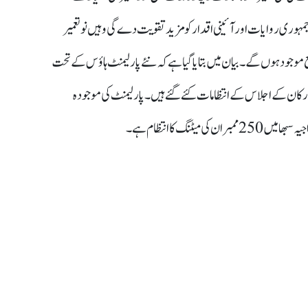
ئع موجود ہوں گے۔