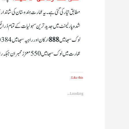
شدہ پارلیمنٹ میں جدید ترین سہولیات کے تمام ذرا
لوک سبھا میں
عمارت میں لوک سبھا میں 550 معزز ممبران جبکہ راجیہ سبھا میں 250 ممبران کی میٹنگ کا انتظام ہے۔
Like this:
Loading...