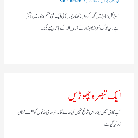
ایک تبصرہ چھوڑیں
مقالات
Saile Rawan
آج کل سماج میں گداگروں (بھکاریوں) کی ایک نئی قسم وجود میں آگئی
ہے۔یہ لوگ سُوٹِڈ بوٹِڈ ہوتے ہیں _ ان کے پاس پیسے کی…
ایک تبصرہ چھوڑیں
آپ کا ای میل ایڈریس شائع نہیں کیا جائے گا۔
ضروری خانوں کو
*
سے نشان
زد کیا گیا ہے