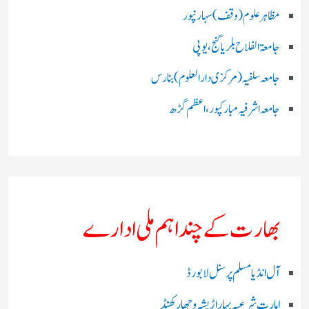
مظاہرعلوم (وقف)سہارنپور
جامعۃ الفلاح بلریاگنج،یوپی
جامعہ سلفیہ(مرکزی دارالعلوم )بنارس
جامعہ اشرفیہ مبارکپور،اعظم گڑھ
بھارت کے چند اہم ملی ادارے
آل انڈیا مسلم پرسنل لا بورڈ
امارت شرعیہ بہار اڑیشہ و جھارکھنڈ