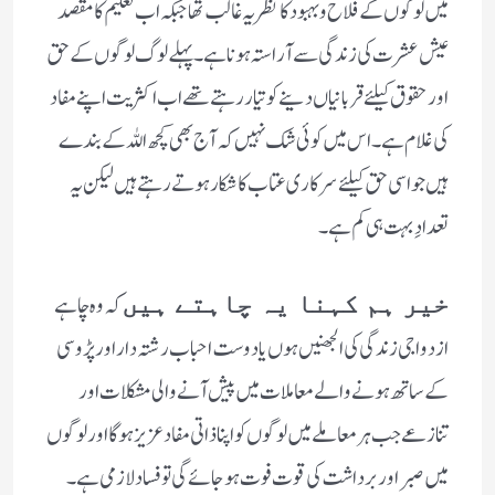
میں لوگوں کے فلاح و بہبود کا نظریہ غالب تھا جبکہ اب تعلیم کا مقصد
عیش عشرت کی زندگی سے آراستہ ہونا ہے ۔ پہلے لوگ لوگوں کے حق
اور حقوق کیلئے قربانیاں دینے کو تیار رہتے تھے اب اکثریت اپنے مفاد
کی غلام ہے ۔اس میں کوئی شک نہیں کہ آج بھی کچھ اللہ کے بندے
ہیں جو اسی حق کیلئے سرکاری عتاب کا شکار ہوتے رہتے ہیں لیکن یہ
تعدادِ بہت ہی کم ہے ۔
کہ وہ چاہے
خیر ہم کہنا یہ چاہتے ہیں
ازدواجی زندگی کی الجھنیں ہوں یا دوست احباب رشتہ دار اور پڑوسی
کے ساتھ ہونے والے معاملات میں پیش آنے والی مشکلات اور
تنازعے جب ہر معاملے میں لوگوں کو اپنا ذاتی مفاد عزیز ہوگا اور لوگوں
میں صبر اور برداشت کی قوت فوت ہو جائے گی تو فساد لازمی ہے ۔