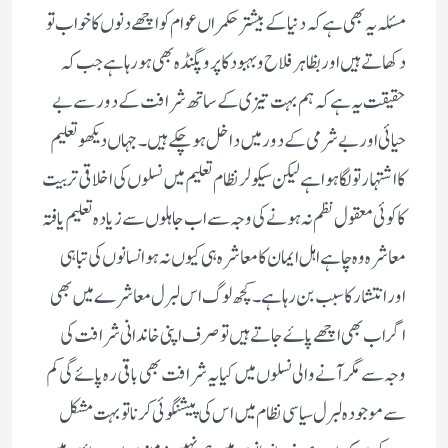
مسئلہ یہ بھی ہے کہ دنیا کے بیشتر حکمراں عوام کو اچھے دنوں کا خواب تو
دکھاتے ہیں اور بظاہر فلاح وبہبود کا پروپگنڈہ بھی ہو رہا ہے جب کہ
حقیقت یہ ہے کہ ہم بہت تیزی کے ساتھ شرافت کے دور سے بے
حیائی اور بے شرمی کے دور میں داخل ہو چکے ہیں ‌۔ جہاں دیکھو تعلیم
کا اشتہار تو لگا ہوا ہے لیکن سیکولر نظام تعلیم میں نسلوں کی اخلاقی تربیت
کا کوئی معقول نظم نہ ہونے کی وجہ سے اب جاہلوں سے زیادہ تعلیم یافتہ
معاشرہ وہ چاہے اہل ایمان کا معاشرہ ہی کیوں نہ ہو انسانوں کی تباہی
اور انتشار کا سبب بن رہا ہے ۔کچھ لوگ اس لبرل معاشرے میں بھی
اگر اب بھی اچھے پاۓ جاتے ہیں تو صرف اپنی خاندانی شرافت کی
وجہ سے مگر آنے والی نسلوں میں کیا یہ شرافت بھی باقی رہ پائے گی کم
سے موجودہ لبرل سیاسی نظام میں اس کی پیشنگوئی کرنا تو بہت مشکل