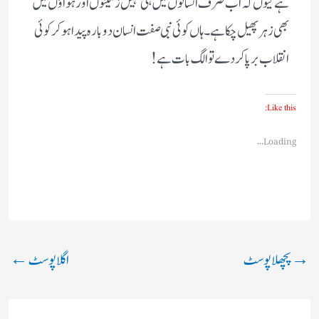
ہے کیوں کہ اب صرف انسانوں میں ہی نہیں زمینوں اور ہواؤں میں
بھی زہر پھیل چکا ہے ۔ہاں کوئی نبی صفت انسان دوبارہ پیدا ہوکر کوئی
انقلاب برپا کر دے تو الگ بات ہے !
Like this:
Loading...
→
پچھلا پوسٹ
اگلا پوسٹ
←