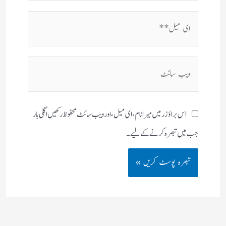
ای
میل**
ویب
سائٹ
اس براؤزر میں میرا نام، ای میل، اور ویب سائٹ محفوظ رکھیں اگلی بار
جب میں تبصرہ کرنے کےلیے۔