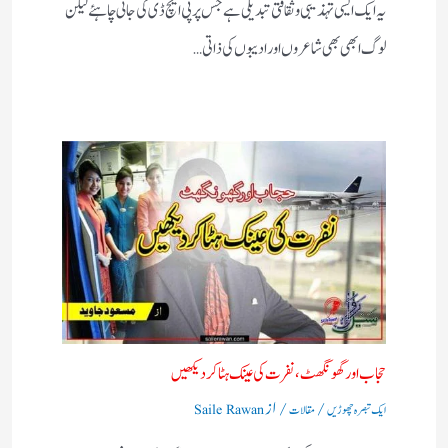
یہ ایک ایسی تہذیبی و ثقافتی تبدیلی ہے جس پر پی ایچ ڈی کی جانی چاہئے لیکن
لوگ ابھی بھی شاعروں اور ادیبوں کی ذاتی…
حجاب اور گھونگھٹ ، نفرت کی عینک ہٹا کر دیکھیں​
/
/ از
ایک تبصرہ چھوڑیں
مقالات
Saile Rawan