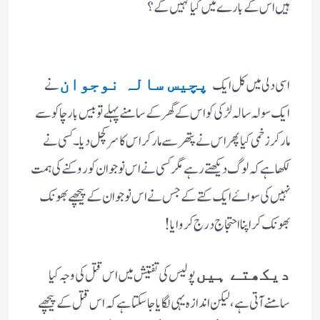
ہیں اس کے بارے میں کیا کہیں گے ؟
اسی دلی میں کل ایک
نے
پچیس سالہ نوجوان
ایک سولہ سالہ لڑکی کو اس کے گھر کے سامنے پہلے تو بیس بار چاکو سے
مار کر زخمی کیا پھر اس نے پتھر سے مار کر اس کا سر کچل دیا ۔کسی نے
لکھا ہے کہ لوگ دیکھتے رہے مگر کسی نے اس نوجوان کو روکنے کی ہمت
نہیں کی سواۓ ایک کتے کے جس نے اس نوجوان کے پیچھے بھونک
بھونک کر اپنا احتجاج درج کروایا !
پولیس کی تفتیش میں اس قتل کی وجہ کیا
دیکھتے ہیں
سامنے آتی ہے، لیکن اندازہ یہی لگایا جاسکتا ہے کہ اس قتل کے پیچھے