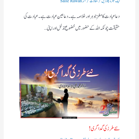
ایک تبصرہ چھوڑیں
مقالات
Saile Rawan
دعا عبادت کا مغز جوہر اور خلاصہ ہے۔ دعا عین عبادت ہے ۔ عبادت کی
حقیقت چونکہ اللہ کے حضور میں خضوع تذلل اور اپنی…
نئے طرز کی گداگری!
/
/ از