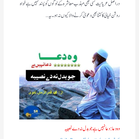
دراصل عریانیت کسی بھی مہذب معاشرہ کے لوگوں کو پسند نہیں ہے خواہ
روشن خیالی کا کتنا بھی دعویٰ کرنے والا کیوں نہ ہو ۔یہ…
وہ دعا: دعا نہیں ہے جو بدل نہ دے نصیبہ
/
/ از