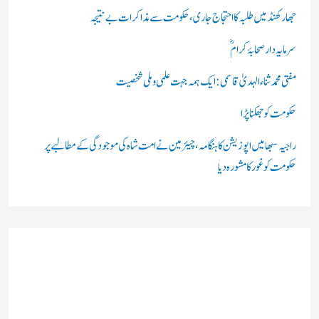
ں
جھارکھنڈ میں طلبہ کا احتجاج جاری، حکومت سے مذاکرات بے نتیجہ
:
سرمایہ دار صحابۂ کرامؓ
مفتی محمد ثناء الہدیٰ قاسمی: ایک ہمہ جہت علمی و ملی شخصیت
حکومت کو جھکنا پڑا
راجیہ سبھا میں اپوزیشن کا ہنگامہ، چیئرمین نے امت شاہ کی موجودگی کے مطالبے پر
حکومت کو غور کا مشورہ دیا