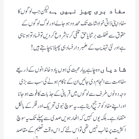
لیکن جب لوگوں کا
مفاد بری چیز نہیں ہے
مفاد اپنی ذاتی خواہشات تک محدود ہو جاۓ اور لوگ لوگوں کے
حقوق سے غفلت برتنا یا حق تلفی کرنا شروع کر دیں تو فساد تو ہونا ہی
ہے اور نئی تہذیب کے علمبردار فساد ہی پھیلانا چاہتے ہیں !
وہ چاہے پیار محبت کی ہوں یا دو خاندانوں کے ذریعے
شادیاں
مفاہمت سے انجام دی جائیں ان کے ناکام ہونے کی سب سے بڑی
وجہ دونوں طرف سے لوگوں میں قربانی کے جذبات کا فوت ہو جانا
اور اپنے مفاد کو ترجیح دینا ہے ۔یہ سوچ نبوی تحریک اور فکر کے بالکل
متضاد ہے ۔بلکہ یوں کہیں کہ اٹھارہویں صدی سے پہلے تک یہ سوچ
اکثریت پر غالب نہیں تھی تو اس لئے کہ اس وقت تعلیم کےمقاصد