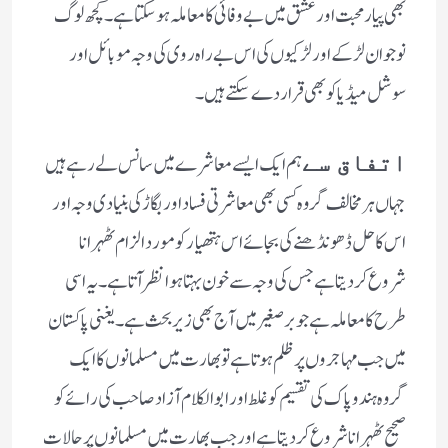
بھی پیار محبت اور عشق میں بے وفائی کا معاملہ ہو سکتا ہے ۔کچھ لوگ
نوجوان لڑکے اور لڑکیوں کی اس بے راہ روی کی وجہ موبائل اور
سوشل میڈیا کو بھی قرار دے سکتے ہیں ۔
ہم ایک ایسے معاشرے میں سانس لے رہے ہیں
اتفاق سے
جہاں ہر مخالف گروہ کسی بھی معاشرتی فساد اور بگاڑ کی بنیادی وجہ اور
اس کا حل ڈھونڈھنے کی بجائے اس ہتھیار کو مورد الزام ٹھہرانا
شروع کردیتا ہے جس کی وجہ سے خون بہتا ہوا نظر آتا ہے ۔
یہ اسی
طرح کا معاملہ ہے جو برصغیر میں آج بھی زیر بحث ہے ۔یغنی پاکستان
میں جب مہاجروں پر ظلم ہوتا ہے تو بھارت میں مسلمانوں کا ایک
گروہ ہندو پاک کی تقسیم کو غلط اور ابوالکلام آزاد صاحب کی رائے کو
صحیح ٹھہرانا شروع کردیتا ہے اور جب بھارت میں مسلمانوں پر حالات