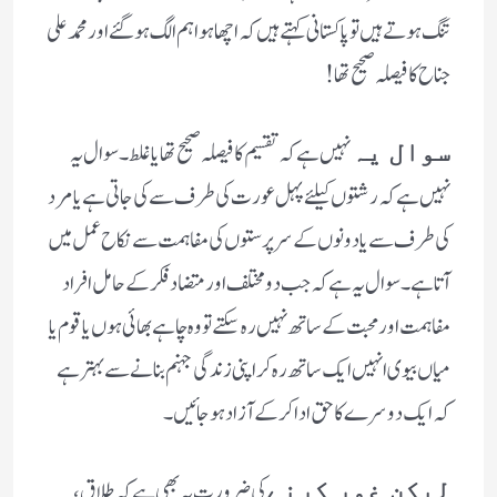
تنگ ہوتے ہیں تو پاکستانی کہتے ہیں کہ اچھا ہوا ہم الگ ہوگئے اور محمد علی
جناح کا فیصلہ صحیح تھا !
نہیں ہے کہ تقسیم کا فیصلہ صحیح تھا یا غلط ۔سوال یہ
سوال یہ
نہیں ہے کہ رشتوں کیلئے پہل عورت کی طرف سے کی جاتی ہے یا مرد
کی طرف سے یا دونوں کے سرپرستوں کی مفاہمت سے نکاح عمل میں
آتا ہے ۔سوال یہ ہے کہ جب دو مختلف اور متضاد فکر کے حامل افراد
مفاہمت اور محبت کے ساتھ نہیں رہ سکتے تو وہ چاہے بھائی ہوں یا قوم یا
میاں بیوی انہیں ایک ساتھ رہ کر اپنی زندگی جہنم بنانے سے بہتر ہے
کہ ایک دوسرے کا حق ادا کر کے آزاد ہوجائیں۔
کی ضرورت یہ بھی ہے کہ طلاق ،
لیکن غور کرنے