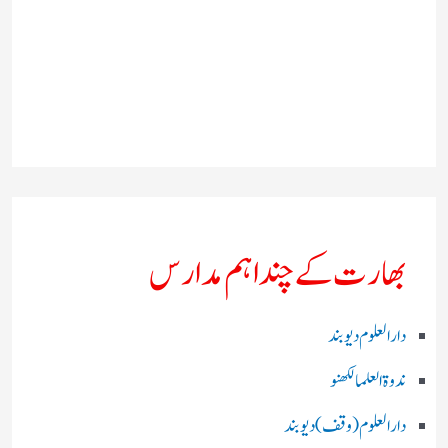
بھارت کے چند اہم مدارس
دارالعلوم دیوبند
ندوۃالعلما لکھنو
دارالعلوم (وقف)دیوبند