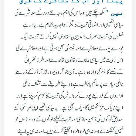
لکھ چکے ہیں اور اس کی اہم وجہ نئے دور کے معاشرے کی
میں "
سیاسی تعلیمی اور اخلاقی تربیت کا بگڑا ہوا جدید نظام ہے ۔یاد رہے
نسلوں کی تربیت صرف والدین یا استاد ہی نہیں کرتے تربیت ایک
پورے پورے معاشرے اور قوم کی بھی ہوتی ہے اور معاشرے کی
اس تربیت میں سیاسی حالات ،قانون قاعدے اور طرز حکمرانی
کےغلبے کا اہم کردار ہوتا ہے ۔آج جو گروہ نیو ورلڈ آرڈر کے ذریعے
عالمی سیاست پر حاکم یا غالب ہے وہ اپنے طریقے سے مختلف عالمی
اداروں کے ذریعے پورے کرہ ارض کی تربیت کا عزم کر چکا ہے اور
اپنے ناپاک عزائم میں کامیاب بھی ہے ۔یہ سیاسی قبیلے اپنی مرضی کے
مطابق لوگوں کی ذہن سازی اور تربیت کیلئے لوگوں کے دروازوں کو
نہیں کھٹکھٹاتے اور نہ ہی فردا فردا تبلیغ کرتے ہیں ۔ اور نہ ہی یہ اپنے