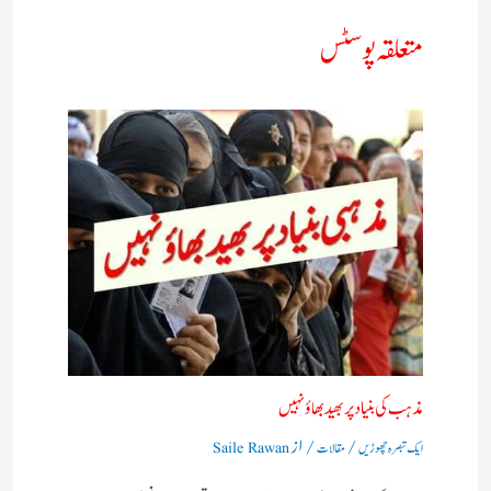
متعلقہ پوسٹس
مذہب کی بنیاد پر بھید بھاؤ نہیں​
/
/ از
ایک تبصرہ چھوڑیں
مقالات
Saile Rawan