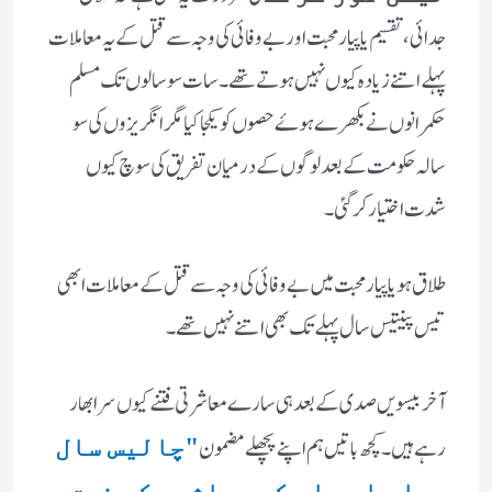
جدائی ، تقسیم یا پیار محبت اور بے وفائی کی وجہ سے قتل کے یہ معاملات
پہلے اتنے زیادہ کیوں نہیں ہوتے تھے ۔سات سو سالوں تک مسلم
حکمرانوں نے بکھرے ہوۓ حصوں کو یکجا کیا مگر انگریزوں کی سو
سالہ حکومت کے بعد لوگوں کے درمیان تفریق کی سوچ کیوں
شدت اختیار کر گئی ۔
طلاق ہو یا پیار محبت میں بے وفائی کی وجہ سے قتل کے معاملات ابھی
تیس پینتیس سال پہلے تک بھی اتنے نہیں تھے ۔
آخر بیسویں صدی کے بعد ہی سارے معاشرتی فتنے کیوں سر ابھار
رہے ہیں ۔کچھ باتیں ہم اپنے پچھلے مضمون
"چالیس سال
پہلے اور اب کے معاشرے کے فرق