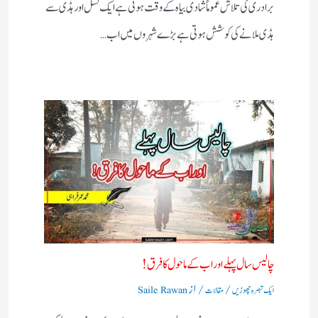
برادری کی تلاش عموماً شادی بیاہ کے وقت ہوتی ہے ایک نسل اور ہڈی سے
ہڈی ملانے کی کوشش ہوتی ہے بڑے شہروں میں اب…
چالیس سال پہلے اور اب کے ماحول کا فرق !
/
/ از
ایک تبصرہ چھوڑیں
مقالات
Saile Rawan