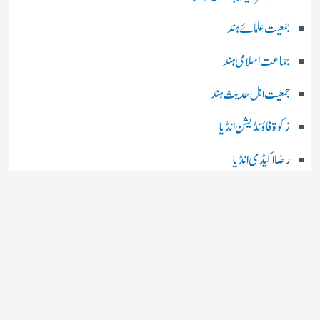
جمعیت علمائے ہند
جماعت اسلامی ہند
جمعیت اہل حدیث ہند
زکوۃ فاؤنڈیشن انڈیا
رضا اکیڈمی انڈیا
چند اہم بھارتی اخبارات