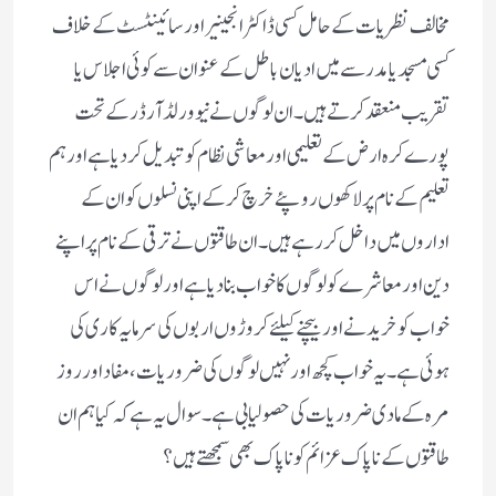
مخالف نظریات کے حامل کسی ڈاکٹر انجینیر اور سائینٹسٹ کے خلاف
کسی مسجد یا مدرسے میں ادیان باطل کے عنوان سے کوئی اجلاس یا
تقریب منعقد کرتے ہیں ۔ان لوگوں نے نیو ورلڈ آرڈر کے تحت
پورے کرہ ارض کے تعلیمی اور معاشی نظام کو تبدیل کر دیا ہے اور ہم
تعلیم کے نام پر لاکھوں روپئے خرچ کر کے اپنی نسلوں کو ان کے
اداروں میں داخل کر رہے ہیں ۔ان طاقتوں نے ترقی کے نام پر اپنے
دین اور معاشرے کو لوگوں کا خواب بنا دیا ہے اور لوگوں نے اس
خواب کو خریدنے اور بیچنے کیلئے کروڑوں اربوں کی سرمایہ کاری کی
ہوئی ہے ۔یہ خواب کچھ اور نہیں لوگوں کی ضروریات ،مفاد اور روز
مرہ کے مادی ضروریات کی حصولیابی ہے ۔سوال یہ ہے کہ کیا ہم ان
طاقتوں کے ناپاک عزائم کو ناپاک بھی سمجھتے ہیں ؟