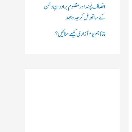
انصاف پسند اور مظلوم برادرانِ وطن
کے ساتھ مل کر جدوجہد
بتاؤ ہم یوم آزادی کیسے منائیں؟