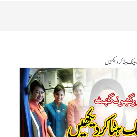
نک ہٹا کر دیکھیں​