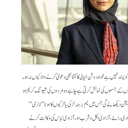
ند نہیں ہے خواہ روشن خیالی کا کتنا بھی دعویٰ کرنے والا کیوں نہ ہو ۔
وں کے جسموں کی نمائش کرتی ہے چاہے وہ مردوں کی شیونگ کریم ہو
یشن دیکھائے گی جس میں نیم برہنہ لڑکی یا لڑکیوں کا ہونا ” لازمی”
 آزادی رائے ، آزادی اکل و شرب اور آزادی لباس کی وکالت کرنے