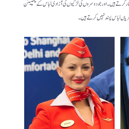
ہار کرتے ہیں۔
اور جو دوسروں کی لڑکیوں کی آزادی لباس کے چمپیئن
عریاں لباس پسند نہیں کرتے ہیں۔‌