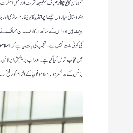
عموماً ان کا
یونیفارم
ہاف سلیبھ شرٹ اور منی اسکرٹ ہوتا
ہندوستانی طیاروں جیسے
ایر انڈیا
کا یونیفارم ساڑی اور ب
پینٹ ہیں اور اس کے ساتھ اسکارف۔
ان ممالک نے ا
کی کوئی بات نہیں ہے ۔ تعجب کی بات یہ ہے کہ
اسلاموف
میں
حجاب
شامل کیا گیا ہے ۔ اور اب بریٹیش ایر لائن
بزنس کے مدنظر ہو یا اسلاموفوبیا کے الزام کو رفع کرنے