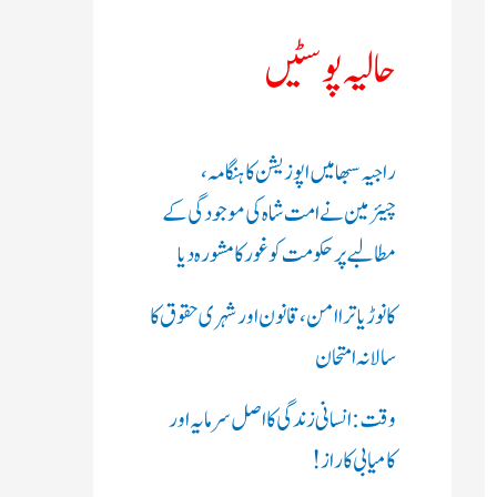
ک
حالیہ پوسٹیں
ر
ی
راجیہ سبھا میں اپوزیشن کا ہنگامہ،
ں
چیئرمین نے امت شاہ کی موجودگی کے
:
مطالبے پر حکومت کو غور کا مشورہ دیا
کانوڑ یاترا امن،قانون اور شہری حقوق کا
سالانہ امتحان
وقت: انسانی زندگی کا اصل سرمایہ اور
کامیابی کا راز !