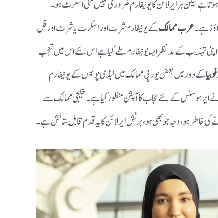
 ہے لیکن ہر ایر لائن کا یونیفارم ضروری نہیں منی اسکرٹ ہو ۔
لاؤز ہے۔
عرب ممالک
کے یونیفارم شرٹ اور اسکرٹ یا شرٹ اور فل
پنی تہذیب کے مدنظر ایسا یونیفارم طے کیا ہے اس لئے اس میں تعجب
وبیا
کے دور میں بعض یورپی ممالک میں لیڈی پولیس کے یونیفارم
 نے ایرہوسٹس کے لئے حجاب کا آپشن منظور کیا ہے۔‌ خلیجی ممالک سے
 کی خاطر ہو، وجہ جو بھی ہو ، برٹش ایر لائن کا یہ قدم قابلِ ستائش ہے۔