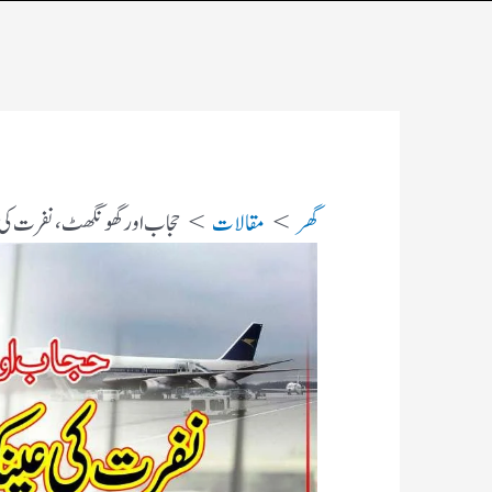
گھر
مقالات
حجاب اور گھونگھٹ ، نفرت کی عی