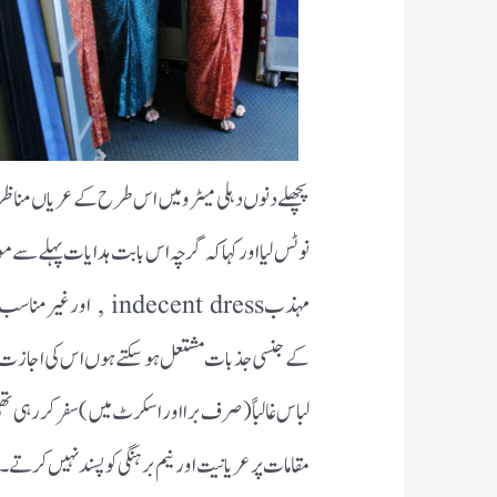
پچھلے دنوں دہلی میٹرو میں اس طرح کے عریاں مناظر
نوٹس لیا اور کہا کہ گرچہ اس بابت ہدایات پہلے سے موج
کے جنسی جذبات مشتعل ہو سکتے ہوں اس کی اجازت می
لباس غالباً (صرف برا اور اسکرٹ میں) سفر کر رہی 
مقامات پر عریانیت اور نیم برہنگی کو پسند نہیں کرتے۔