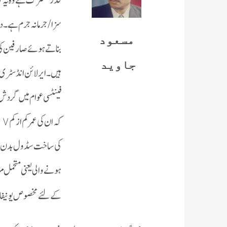
قدر مشترک ہے وہ یہ کہ 
سزا/ جرمانہ جرم ہے۔
دو
مسعود
بناتے ہوئے صارفین کی پ
جاوید
ہیں ۔
ایر لائن انڈسٹری
فینٹسی عوام میں گردش 
ہونے والی یعنی متحمل م
کے لئے مخصوص یونیفا