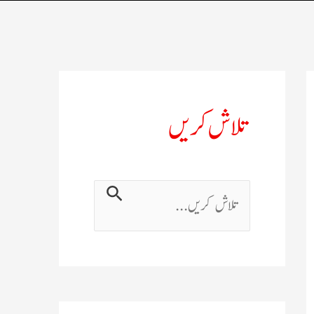
تلاش کریں
ت
ل
ا
ش