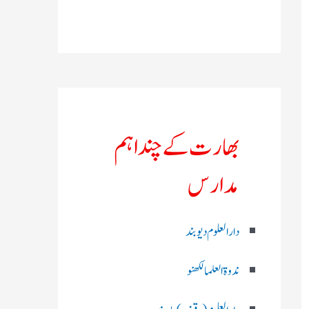
بھارت کے چند اہم
مدارس
دارالعلوم دیوبند
ندوۃالعلما لکھنو