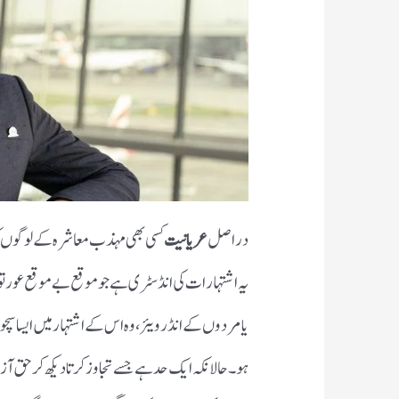
دراصل
عریانیت
کسی بھی مہذب معاشرہ کے لوگوں کو پس
یہ اشتہارات کی انڈسٹری ہے جو موقع بے موقع عورت
یا مردوں کے انڈرویئر ، وہ اس کے اشتہار میں ایسا سچو
ہو۔
حالانکہ ایک حد ہے جسے تجاوز کرتا دیکھ کر حق