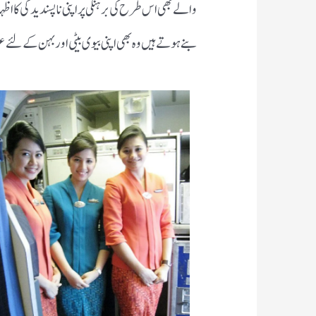
والے بھی اس طرح کی برہنگی پر اپنی ناپسندیدگی کا اظ
بنے ہوتے ہیں وہ بھی اپنی بیوی بیٹی اور بہن کے لئے 