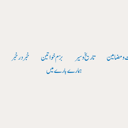
 و مضامین
تاریخ وسیر
بزم خواتین
خبر در خبر
و
ہمارے بارے میں