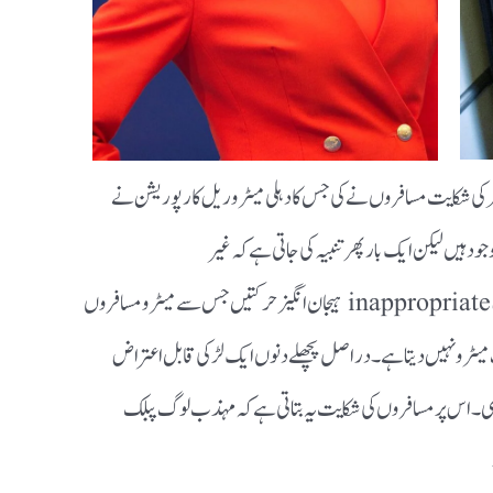
 کی شکایت مسافروں نے کی جس کا دہلی میٹرو ریل کارپوریشن نے
ود ہیں لیکن ایک بار پھر تنبیہ کی جاتی ہے کہ غیر
مہذب indecent dress , اور غیر مناسب inappropriate ہیجان انگیز حرکتیں جس سے میٹرو مسافروں
ٹرو نہیں دیتا ہے۔ دراصل پچھلے دنوں ایک لڑکی قابل اعتراض
تھی۔ اس پر مسافروں کی شکایت یہ بتاتی ہے کہ مہذب لوگ پبلک