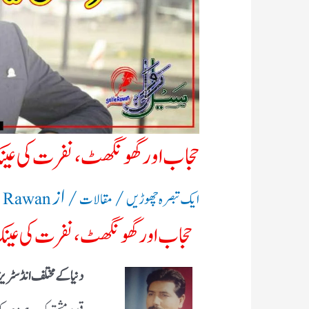
حجاب اور گھونگھٹ ، نفرت کی عینک
/
/ از
ایک تبصرہ چھوڑیں
مقالات
e Rawan
حجاب اور گھونگھٹ ، نفرت کی عینک
دنیا کے مختلف انڈسٹریز