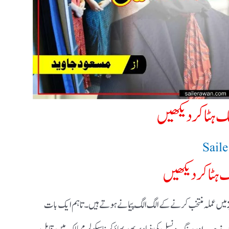
 ہٹا کر دیکھیں​
Sail
 ہٹا کر دیکھیں
میں عملہ منتخب کرنے کے الگ الگ پیمانے ہوتے ہیں ۔ تاہم ایک بات