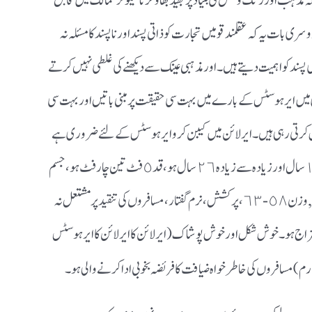
مذہب اور رنگ و نسل کی بنیاد پر بھید بھاؤ کرنا سیکولر ممالک میں قابل
سری بات یہ کہ عقلمند قومیں تجارت کو ذاتی پسند اور ناپسند کا مسئلہ نہ
سند کو اہمیت دیتے ہیں۔ اور مذہبی عینک سے دیکھنے کی غلطی نہیں کرتے
 میں ایر ہوسٹس کے بارے میں بہت سی حقیقت پر مبنی باتیں اور بہت سی
کرتی رہی ہیں۔ ایر لائن میں کیبن کرو ایر ہوسٹس کے لئے ضروری ہے
کہ ان کی عمر کم از کم ١٧ سال اور زیادہ سے زیادہ ٢٦ سال ہو، قد ٥ فٹ تین چار فٹ ہو، جسم
کی ساخت سڈول بدن , وزن ٥٨ -٦٣ ، پرکشش ، نرم گفتار ، مسافروں کی تنقید پر مشتعل نہ
زاج ہو۔ خوش شکل اور خوش پوشاک (ایر لائن کا ایر لائن کا ایر ہوسٹس
رم)
مسافروں کی خاطر خواہ ضیافت کا فریضہ بخوبی ادا کرنے والی ہو ۔