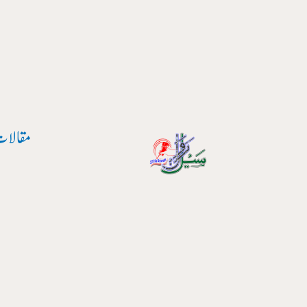
پوسٹ
واد
نیویگیشن
ر
ائیں۔
مقالات