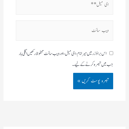
میل**
ویب
سائٹ
اس براؤزر میں میرا نام، ای میل، اور ویب سائٹ محفوظ رکھیں اگلی بار
جب میں تبصرہ کرنے کےلیے۔