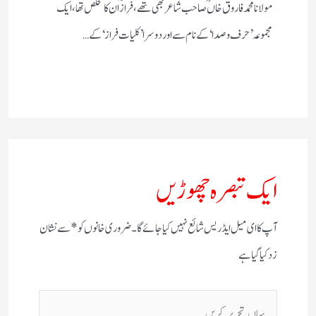
مولانا محمد فاروق خاں ؒ صاحب شاعر بھی تھے،فرازؔ ان کا تخلص تھا،ایک
مجموعہ ’حرف و صدا‘ کے نام سے اور دوسرا ’کلیات فراز‘ کے…
ایک تبصرہ چھوڑیں
آپ کا ای میل ایڈریس شائع نہیں کیا جائے گا۔
ضروری خانوں کو
*
سے نشان
زد کیا گیا ہے
یہاں