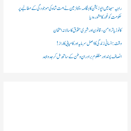
:
راجیہ سبھا میں اپوزیشن کا ہنگامہ، چیئرمین نے امت شاہ کی موجودگی کے مطالبے پر
حکومت کو غور کا مشورہ دیا
کانوڑ یاترا امن،قانون اور شہری حقوق کا سالانہ امتحان
وقت: انسانی زندگی کا اصل سرمایہ اور کامیابی کا راز !
انصاف پسند اور مظلوم برادرانِ وطن کے ساتھ مل کر جدوجہد