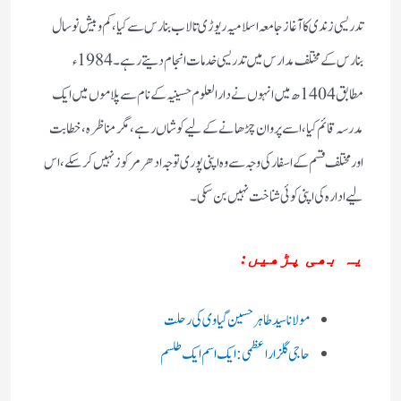
تدریسی زندی کا آغاز جامعہ اسلامیہ ریوڑی تالاب بنارس سے کیا، کم وبیش نو سال
بنارس کے مختلف مدارس میں تدریسی خدمات انجام دیتے رہے۔ 1984ء
مطابق1404ھ میں انہوں نے دار العلوم حسینیہ کے نام سے پلاموں میں ایک
مدرسہ قائم کیا، اسے پروان چڑھانے کے لیے کوشاں رہے، مگر مناظرہ ، خطابت
اور مختلف قسم کے اسفار کی وجہ سے وہ اپنی پوری توجہ ادھر مرکوز نہیں کرسکے، اس
لیے ادارہ کی اپنی کوئی شناخت نہیں بن سکی۔
یہ بھی پڑھیں:
مولانا سید طاہرحسین گیاوی کی رحلت
حاجی گلزار اعظمی:ایک اسم ایک طلسم