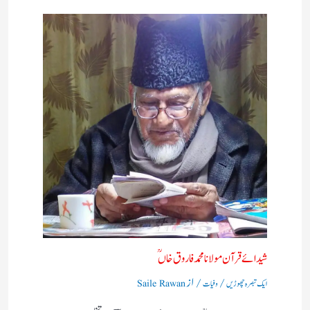
شیدائے قرآن مولانا محمد فاروق خاں ؒ
/
/ از
ایک تبصرہ چھوڑیں
وفیات
Saile Rawan