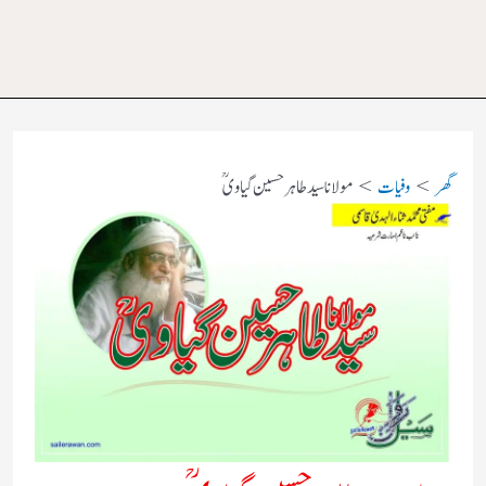
گھر
وفیات
مولانا سید طاہر حسین گیاوی ؒ