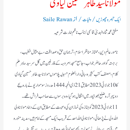
مولانا سید طاہر حسین گیاوی ؒ
/
/ از
ایک تبصرہ چھوڑیں
وفیات
Saile Rawan
مفتی محمد ثناء الہدیٰ قاسمی/ نائب ناظم امارت شرعیہ
نامور عالم دین، ممتاز مناظر اسلام، ترجمان حق وصداقت، بے مثال خطیب،
برجستہ گو اور حاضر جواب ، جامع مسجد امروہہ کے فارغین میں گل سر سبد، ماہر علم
کلام، مصنف کتب کثیرہ، بانی دار العلوم حسینیہ پلاموں مولانا سید طاہر حسین گیاوی
کا 10جولائی 2023مطابق 21ذی الحجہ 1444ھ روز سوموار پونے بارہ بجے
دوپہر آرہ ضلع بھوجپور میں انتقا ل ہو گیا،وہ برسوں سے صاحب فراش تھے۔
11جولائی 2023کو جنازہ کی نماز ان کی وصیت کے مطابق ان کے داماد مولانا ولی
اللہ ولی نے پڑھائی، مولانا ولی اللہ احد کے قریب ایک مسجد کے امام ہیں، مدینہ منورہ
میں قیام ہے، اللہ نے سہولت بہم پہونچائی اور وہ وقت پر مدینہ سے تشریف لے