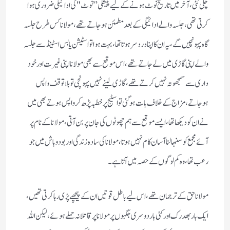
چلی گئی،آخر میں تاریخ نوٹ ہونے کے لیے پیشگی” نوٹ "کی ادائیگی ضروری ہوا
کرتی تھی، جلسہ والے ادائیگی کے بعد مطمئن ہوجاتے تھے، مولانا کس طرح جلسہ
گاہ پہونچیں گے، یہ ان کا اپنا درد سر ہوتا تھا، بہت ہوا تو اسٹیشن یا بس اسٹینڈ سے جلسہ
والے اپنی گاڑی میں لے جاتے تھے، اس موقع سے بھی مولانا اپنی غیرت اور خود
داری سے سمجھوتہ نہیں کرتے تھے، گاڑی لینے نہیں پہونچی تو بلا توقف واپس
ہوجاتے، مزاج کے خلاف بات ہو گئی تو اسٹیج پر خطبہ پڑھ کر واپس ہوتے بھی میں
نے ان کو دیکھا تھا، ایسے موقع سے ہم چھوٹوں کی جان پر بن آتی، مولانا کے نام پر
آئے مجمع کو سنبھالنا آسان کام نہیں ہوتا، مولانا کی سادہ زندگی اور بود وباش میں جو
رعب تھا، وہ کم لوگوں کے حصہ میں آتا ہے۔
مولانا حق کے ترجمان تھے، اس لیے باطل قوتیں ان کے پیچھے پڑی رہا کرتی تھیں،
ایک بار بھدرک اور کئی بار دوسری جگہوں پر مولانا پر قاتلانہ حملے ہوئے، لیکن اللہ