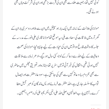
کوئی نہیں تھا، جمعیت علماء سے بھی ان کی قربت بڑھی اور ان کی شرکت وہاں بھی
ہونے لگی۔
مولانا کی علالت کے زمانہ میں ایک بار ہوسپیٹل میں ان سے ملا اور دوسری بار ان کے
گھر آرہ میں ملاقات کی سعادت ملی، یہ موقع تھا مولانا قاری علی انور کے مدرسہ کے
جلسہ کا ، وقت فارغ ہوا تو میں ان کی عیادت کے لیے جا پہونچا، مولانا کی صحت
وعافیت کے لیے اللہ سے دعا کرکے لوٹا، کئی سال ہو گیے، ادھر زمانہ سے ملاقات
نہیں ہوئی تھی، انتقال کی خبر آئی تو میں سفر پر تھا، جنازہ اور تعزیتی مجلس میں حاضری
سے بھی محروم رہا، دعا تو کہیں سے بھی کی جا سکتی ہے، سو دعاء مغفرت اور ایصال
ثواب کا سلسلہ جاری ہے، اللہ مغفرت فرمائے اور پس ماندگان کو صبر جمیل عطا
کرے۔ آمین یا رب العالمین وصلی اللہ علی النبی الکریم وعلی اٰلہ وصحبہ اجمعین۔