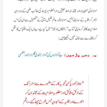
مولانا کی خطیبانہ اور قائدانہ صلاحیتیں دار العلوم دیو بند کی طالب علمی کے دوران
ابھر کر طلبہ کے سامنے آئیں، مولانا نور عالم خلیل امینی ؒ نے تفصیل سے ان کی اس
صلاحیت کا تذکرہ اپنی کتاب ’’رفتگاں نا رفتہ‘‘ میں کیا ہے، یہاں ایک اقتباس کا نقل
کرنا فائدے سے خالی نہیں ، لکھتے ہیں:
بے آوازوں کی آواز: الحاج گلزار احمد اعظمی
یہ بھی پڑھیں:
"وہ از خود یا کسی تجربہ کار کے مشورے سے اسٹرائک
کے لائق وفائق اور مطلوبہ صلاحیت کے قائد بن کر
ابھرے اور طلبہ کے انبوہ پر جس طرح چھا گئے، راقم