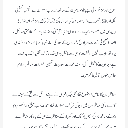
تقریر اور مناظرہ کی بے پناہ صلاحیت کے ساتھ اللہ رب العزت نے انہیں تصنیفی
ملکہ اور تالیفی شعور سے وافر حصہ عطا کیا تھا، ان کی بیش تر کتابیں مناظرانہ انداز کی
ہیں، ان میں عصمت انبیاء اور مودودی، اعجاز قرآنی، رضاخانیت کے علامتی مسائل،
العدد الصحیح فی رکعات التراویح، نماز وں کے بعد کی دعا، شہید کربلااور یزید ، مقتدی
پر فاتحہ واجب نہیں، انگشت بوسی سے بائبل بوسی تک ، ترک تقلید ایک بدعت
ہے، بریلویت کا شیش محل، مسئلہ قدرت، حدیث ثقلین، خطبات مناظر اسلام
خاص طور پر قابل ذکر ہیں۔
مناظرہ ان کا خاص موضوع تھا، کئی جگہ انہوں نے اپنے دلائل سے فتح کے جھنڈے
گاڑے، کئی مناظروں میں ان کی شرکت مولانا ارشاد احمد صاحب مبلغ دار العلوم دیو
بند کے ساتھ ہوئی، جھریا ، کٹک اور کٹیہار کے مناظرے ان کے یادگار مناظرے
ہیں، جھریا کے مناظرے کی روداد اور تفصیلات مطبوعہ شکل میں موجود ہے۔