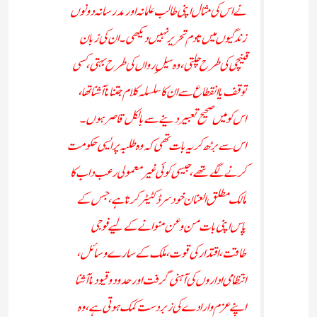
نے اس کی مثال اپنی طالب علمانہ اور مدرسانہ دونوں
زندگیوں میں تادم تحریر نہیں دیکھی۔ان کی زبان
قینچی کی طرح چلتی، وہ سیلِ رواں کی طرح بہتی، کسی
توقف یا انقطاع سے ان کا سلسلہ کلام جتنا نا آشنا تھا،
اس کو میں صحیح تعبیر دینے سے بالکل قاصر ہوں۔
اس سے بڑھ کر یہ بات تھی کہ وہ طلبہ پرایسی حکومت
کرنے لگے تھے، جیسی کوئی غیر معمولی رعب داب کا
مالک مطلق العنان خودسر ڈکٹیٹر کرتا ہے، جس کے
پاس اپنی بات من وعن منوانے کے لیے فوجی
طاقت، اقتدار کی قوت، ملک کے سارے وسائل،
انتظامی اداروں کی آہنی گرفت اور حدود و قیود نا آشنا
اپنے عزم و ارادے کی زبردست کمک ہوتی ہے، وہ