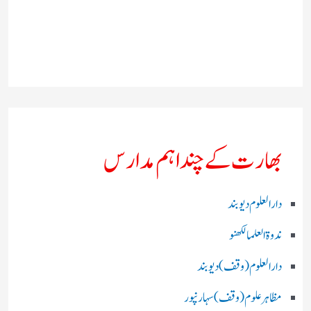
بھارت کے چند اہم مدارس
دارالعلوم دیوبند
ندوۃالعلما لکھنو
دارالعلوم (وقف)دیوبند
مظاہرعلوم (وقف)سہارنپور