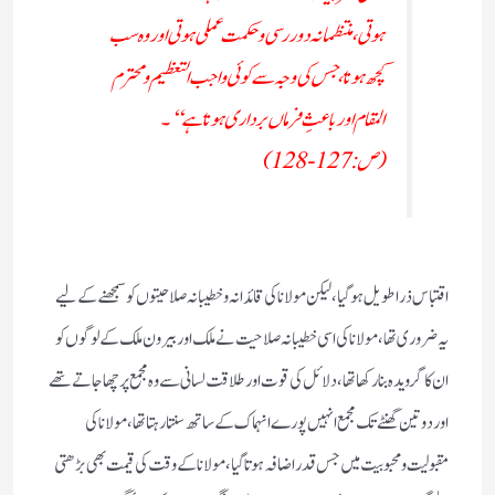
ہوتی،منتظمانہ دوررسی وحکمت عملی ہوتی اور وہ سب
کچھ ہوتا، جس کی وجہ سے کوئی واجب التعظیم ومحترم
المقام اور باعثِ فرماں برداری ہوتا ہے‘‘۔
(ص:127-128)
اقتباس ذرا طویل ہو گیا، لیکن مولانا کی قائدانہ وخطیبانہ صلاحیتوں کو سمجھنے کے لیے
یہ ضروری تھا ، مولانا کی اسی خطیبانہ صلاحیت نے ملک اور بیرون ملک کے لوگوں کو
ان کا گرویدہ بنا رکھا تھا، دلائل کی قوت اور طلاقت لسانی سے وہ مجمع پر چھا جاتے تھے
اور دو تین گھنٹے تک مجمع انہیں پورے انہماک کے ساتھ سنتا رہتا تھا، مولانا کی
مقبولیت ومحبوبیت میں جس قدر اضافہ ہوتا گیا ، مولانا کے وقت کی قیمت بھی بڑھتی