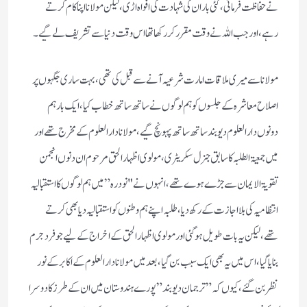
نے حفاظت فرمائی، کئی بار ان کی شہادت کی افواہ اڑی، لیکن مولانا اپنا کام کرتے
رہے، اور جب اللہ نے وقت مقرر کر رکھا تھا اس وقت دنیا سے تشریف لے گیے۔
مولانا سے میری ملاقات امارت شرعیہ آنے سے قبل کی تھی، بہت ساری جگہوں پر
اصلاح معاشرہ کے جلسوں کو ہم لوگوں نے ساتھ ساتھ خطاب کیا، ایک بار ہم
دونوں دار العلوم دیو بند ساتھ ساتھ پہونچ گیے، مولانا دار العلوم کے مخرج تھے اور
میں جمعیۃ الطلبہ کا سابق جنرل سکریٹری ، مولوی اظہار الحق مرحوم ان دنوں انجمن
تقویۃ الایمان سے جڑے ہوے تھے،انہوں نے "نودرہ” میں ہم لوگوں کا استقبالیہ
انتظامیہ کی بلا اجازت کے رکھ دیا، طلبہ اپنے ہم وطنوں کو استقبالیہ دیا بھی کرتے
تھے، لیکن یہ بات طویل ہو گئی اور مولوی اظہار الحق کے اخراج کے لیے جو فرد جرم
بنایا گیا، اس میں یہ بھی ایک سبب بن گیا، بعد میں مولانا دار العلوم کے اکابر کے نور
نظر بن گئے ، کیوں کہ” ترجمان دیو بند” پورے ہندوستان میں ان کے طرز کا دوسرا