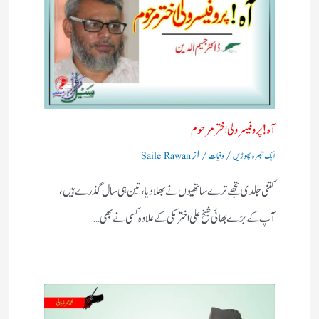
آه ! پروفیسر ولی اختر مرحوم
/
/ از
ایک تبصرہ چھوڑیں
وفیات
Saile Rawan
کتنی جلدی تجھے ترے ساتھیوں نے بھلادیا، تین ہی سال گذرے ہیں،
آپ کے بڑے بھائی شیخ علی اختر مکی کے علاوہ کسی نے بھی…