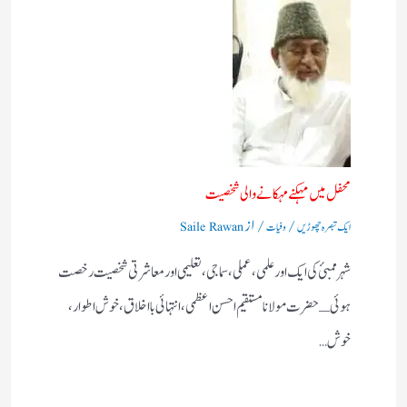
محفل میں مہکنے مہکانے والی شخصیت
/
/ از
ایک تبصرہ چھوڑیں
وفیات
Saile Rawan
شہر ممبئ کی ایک اور علمی، عملی، سماجی، تعلیمی اور معاشرتی شخصیت رخصت
ہوئی ـ حضرت مولانا مستقیم احسن اعظمی، انتہائی بااخلاق، خوش اطوار،
خوش…