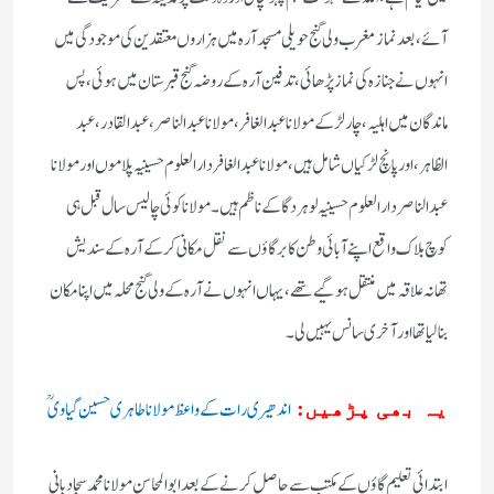
آئے، بعد نماز مغرب ولی گنج حویلی مسجد آرہ میں ہزاروں معتقدین کی موجودگی میں
انہوں نے جنازہ کی نماز پڑھائی، تدفین آرہ کے روضہ گنج قبرستان میں ہوئی، پس
ماندگان میں اہلیہ ، چار لڑکے مولانا عبد الغافر، مولانا عبد الناصر، عبد القادر ، عبد
الظاہر، اور پانچ لڑکیاں شامل ہیں، مولانا عبد الغافر دار العلوم حسینیہ پلاموں اور مولانا
عبد الناصر دار العلوم حسینیہ لوہردگا کے ناظم ہیں۔ مولانا کوئی چالیس سال قبل ہی
کوچ بلاک واقع اپنے آبائی وطن کا برگاؤں سے نقل مکانی کرکے آرہ کے سندیش
تھانہ علاقہ میں منتقل ہو گیے تھے، یہاں انہوں نے آرہ کے ولی گنج محلہ میں اپنا مکان
بنالیا تھااور آخری سانس یہیں لی۔
اندھیری رات کے واعظ مولانا طاہری حسین گیاویؒ
یہ بھی پڑھیں:
ابتدائی تعلیم گاؤں کے مکتب سے حاصل کرنے کے بعد ابو المحاسن مولانا محمد سجاد بانی