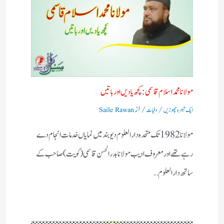
مولانا محمد اسلام قاسمی: کچھ یادیں اور باتیں​
/
/ از
ایک تبصرہ چھوڑیں
وفیات
Saile Rawan
مولانا 1982 تک متحدہ دارالعلوم دیوبند میں نمایاں خدمات انجام دے
رہے تھے اور معروف ادیب مولانا بدر الحسن قاسمی (کویت) صاحب کے
ساتھ دارالعلوم…