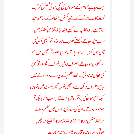
جب چاہے عوام کے سروں کی پکی ہوئی فصل کو یک
لخت کاٹ ڈالنے کے لیے مکمل انتظام کے ساتھ تیار
رہتا ہے۔ وہ طلبہ سے کہتے بیٹھ جاؤ،تو اسی سکنڈ میں
سب بیٹھ جاتے، کہتے کھڑے ہو جاؤ، تو سبھی آن کی
آن میں کھڑے ہو جاتے،سر جھکالو،تو سبھی اس لمحے
سرنگوں ہو جاتے، صرف دائیں طرف دیکھو، تو کسی
کی مجال نہ ہوتی کہ نفاذ حکم کے پورے دورانیے میں
بائیں طرف دیکھ لے، سبھی طلبہ تین منٹ میں فلاں
جگہ جمع ہو جائیں، تو دو ہی منٹ میں سب اس جگہ آ
موجود ہوتے۔ ان کی ساری اداؤں میں نظم و ضبط
ہوتا، ڈسپلن ہوتا، قائدانہ انداز ہوتا، خطیبانہ شان
ہوتی، مربیانہ وقار ہوتا، استادانہ مہارت