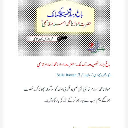
باغ وبہار شخصیت کے مالک :حضرت مولانا محمد اسلام قاسمی
/
/ از
ایک تبصرہ چھوڑیں
وفیات
Saile Rawan
مولانا محمد اسلام قاسمی بھی علمی وفکری حلقہ کو سوگوار چھوڑ کر رخصت
ہوگئے، ہم سب سے جدا ہو کر کے اللہ کی بارگاہ میں…