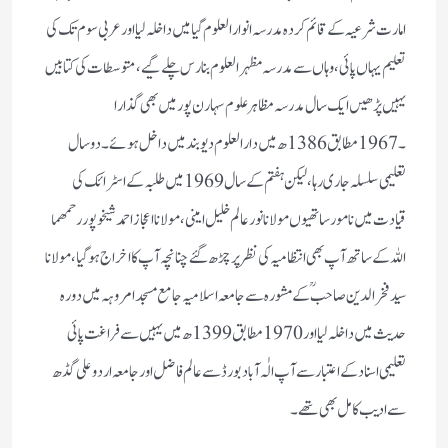
امارت شرعیہ کے قائم کردہ مدرسہ انوار العلوم گیا میں داخلہ لیا اور عربی سوم تک کی
تعلیم یہاں پائی، وہاں سے مدرسہ مظہر العلوم بنارس چلے گیے، متوسطات کی کتابیں
یہیں پڑھیں ایک سال مدرسہ مظاہر علوم سہارن پور میں بھی گذارا
۔ 1967مطابق 1386ھ میں دار العلوم دیو بند میں داخل ہوئے۔ دو سال
تعلیمی سلسلہ جاری رہا، لیکن ہفتم کے سال 1969میں طلبہ کے اسٹرائک کی
قیادت میں نامور ساتھیوں مولانا نور عالم خلیل امینی ، مولانا اعجاز احمد شیخو پور رحمھما
اللہ کے ساتھ آپ بھی انتظامیہ کی نظر پر چڑھ گئے چنا نچہ آپ کا اخراج ہو گیا، مولانا
سید فخر الدین صاحب ؒ کے مشورہ سے جامعہ اسلامیہ جامع مسجد امروہہ میں دورہ
حدیث میں داخلہ لیا اور 1970مطابق 1399ھ میں یہیں سے فراغت پائی
تعلیمی اسناد کے اعتبار سے آپ الٰہ آباد بورڈ سے عالم فاضل اور جامعہ اردو علی گڈھ
سے ادیب کامل بھی تھے۔