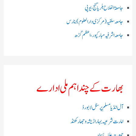
جامعۃ الفلاح بلریاگنج،یوپی
جامعہ سلفیہ(مرکزی دارالعلوم )بنارس
جامعہ اشرفیہ مبارکپور،اعظم گڑھ
بھارت کے چند اہم ملی ادارے
آل انڈیا مسلم پرسنل لا بورڈ
امارت شرعیہ بہار اڑیشہ و جھارکھنڈ
جمعیت علمائے ہند