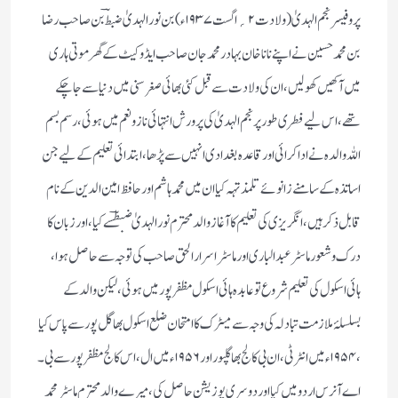
پروفیسر نجم الہدیٰ (ولادت۲؍ اگست ۱۹۳۷ء) بن نور الہدیٰ ضبطؔ بن صاحب رضا
بن محمد حسین نے اپنے نانا خان بہادر محمد جان صاحب ایڈوکیٹ کے گھر موتی ہاری
میں آکھیں کھولیں ، ان کی ولادت سے قبل کئی بھائی صغرسنی میں دنیا سے جا چکے
تھے ، اس لیے فطری طور پر نجم الہدیٰ کی پرورش انتہائی ناز ونعم میں ہوئی ، رسم بسم
اللہ والدہ نے ادا کرائی اور قاعدہ بغدادی انہیں سے پڑھا ، ابتدائی تعلیم کے لیے جن
اساتذہ کے سامنے زانوئے تلمذ تہہ کیا ان میں محمد ہاشم اور حافظ امین الدین کے نام
قابل ذکر ہیں ، انگریزی کی تعلیم کا آغاز والد محترم نور الہدیٰ ضبطؔسے کیا ، اور زبان کا
درک وشعور ماسٹر عبد الباری اور ماسٹر اسرار الحق صاحب کی توجہ سے حاصل ہوا ،
ہائی اسکول کی تعلیم شروع تو عابدہ ہائی اسکول مظفر پور میں ہوئی، لیکن والد کے
بسلسلۂ ملازمت تبادلہ کی وجہ سے میٹرک کا امتحان ضلع اسکول بھا گل پور سے پاس کیا
، ۱۹۵۴ء میں انٹر ٹی،ان بی کالج بھاگلپور اور ۱۹۵۶ء میں ال، اس کالج مظفر پور سے بی ۔
اے آنرس اردو میں کیا اور دوسری پوزیشن حاصل کی ، میرے والد محترم ماسٹرمحمد