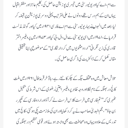
سے ام ، اے کیا اور یونیورسٹی میں تیسری پوزیشن حاصل کی ، کلیم عاجز اور مظفر اقبال
یہاں ان کے ہم درس تھے دونوں نے علی الترتیب پہلی دوسری پوزیشن پر قبضہ کر
لیا ، بعد میں انہوںنے بہار یونیورسٹی سے ام اے فارسی ۱۹۴۱ء میں کیا اور گولڈ مڈلسٹ
قرار پائے، ۱۹۷۱ء میں اسی یونیوسٹی سے ال، ال، بی کیا اور ۱۹۷۳ء میں پروفیسر اختر
قادری کی زیر نگرانی ’’اردو مثنویوں میں کردار نگاری‘‘کے موضوع پر اپنا تحقیقی
مقالہ مکمل کرکے ڈاکٹریٹ کی ڈگری حاصل کی۔
تلاش معاش میں وہ مختلف جگہ کے چکر کاٹتے رہے ، بالآخر قرعۂ فال ۱۹۶۱ء میں ملت
کالج دربھنگہ کے نام نکلااور وجہ ظاہر پروفیسر اجتبیٰ رضوی کے اس شرط کی تکمیل
ٹھہری کہ’’ تم فارسی میں فرسٹ کلاس فرسٹ لے کر آؤ اور اردو فارسی کے لکچرر
بن جاؤ‘‘، نجم الہدیٰ صاحب نے یہ کر دکھایا اور ان کی ملازمت پکی ہو گئی ، کالج میں
تدریس کے علاوہ یہاں وہ صحافت سے بھی وابستہ ہوئے اور قومی تنظیم دربھنگہ کی