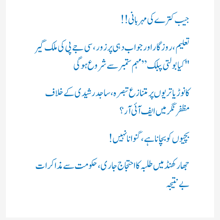
جیب کترے کی مہربانی !!
تعلیم، روزگار اور جواب دہی پر زور، سی جے پی کی ملک گیر
"کیا بولتی پبلک” مہم ستمبر سے شروع ہوگی
کانوڑ یاتریوں پر متنازع تبصرہ، ساجد رشیدی کے خلاف
مظفرنگر میں ایف آئی آر؟
بچیوں کو بچانا ہے، گنوانا نہیں!
جھارکھنڈ میں طلبہ کا احتجاج جاری، حکومت سے مذاکرات
بے نتیجہ