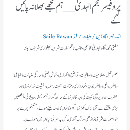
پروفیسر نجم الہدیٰ __ہم تجھے بھلا نہ پائیں
گے
/
/ از
ایک تبصرہ چھوڑیں
وفیات
Saile Rawan
مفتی محمد ثناء الہدیٰ قاسمی ،
نائب ناظم امارت شرعیہ پھلواری شریف، پٹنہ
علم وعمل ، صلاحیت وصالحیت ، تواضع وانکساری، خوش خلقی وسادگی ، ذہانت وطباعی،
حاضر دماغی وحاضرجوابی، خود داری ومتانت، محبت رسول، خشیت خدا وندی اور
حضرت ابو ہریرہؓ کی کنیت کی وجہ ظاہری کے ساتھ گداز جسم ، کشادہ پیشانی ، آنکھیں
بڑی ، چشمے سے سجی، ناک کھڑی ، گیسو کا نوں کا بوسہ لیتے ہوئے ، متبسّم چہرے پر
خوبصورت شرعی ڈاڑھی، رنگ گندمی مائل بہ سر خی ، پاؤں میں موزے پر