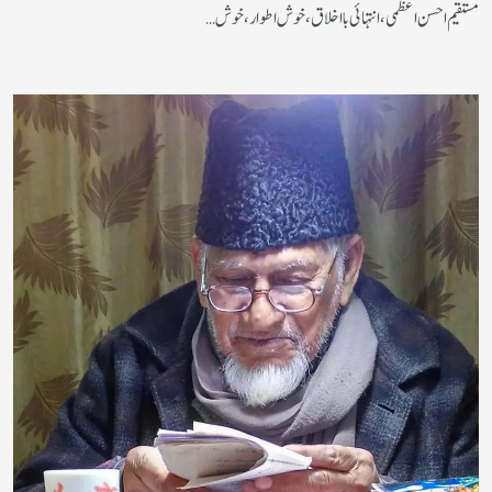
مستقیم احسن اعظمی، انتہائی بااخلاق، خوش اطوار، خوش…