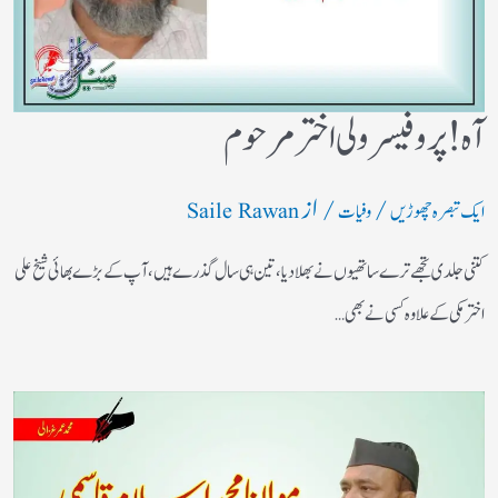
آه ! پروفیسر ولی اختر مرحوم
/
/ از
ایک تبصرہ چھوڑیں
وفیات
Saile Rawan
کتنی جلدی تجھے ترے ساتھیوں نے بھلادیا، تین ہی سال گذرے ہیں، آپ کے بڑے بھائی شیخ علی
اختر مکی کے علاوہ کسی نے بھی…