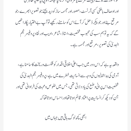
خوبصورت جوتے، پینٹ شرٹ یا شروانی ، کرتا ، پائجامہ ، ٹوپی یہ حلیۂ ظاہری
اوراوصاف باطنی کسی آرٹسٹ، مصور اور مجسمہ ساز کو دیدیجئے جو تصویر ابھرے ، جو
مرقع بنے اورجو پیکر ڈھل کر آئے اس کو سامنے رکھیے تو آپ بے اختیار پکار اٹھیں
گے کہ یہ تو ہم سب کی محبوب شخصیت ، استاذ ، شاعر، ادیب اور نقاد پروفیسر نجم
الہدیٰ کی تصویر، مرقع اور مجسمہ ہے۔
واقعہ یہ ہے کہ اس دور میں جب اعلیٰ اخلاقی اقدار کو شکست وریخت کا سامنا ہے ،
آدمی کی بد اعمالیوں کی وجہ سے انسانیت خطرے میں ہے، پروفیسر نجم الہدیٰ کی
شخصیت اس پرانی وضع کی یاد دلاتی تھی ، جس میں خلوص ومحبت کی فراوانی تھی اور
جن کو دیکھ کر انسانیت پر اعتماد قائم ہوتا تھا اور احساس ہوتا تھا کہ
ابھی کچھ لوگ باقی ہیں جہاں میں