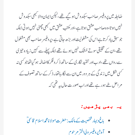
ضابطہ میں پروفیسر صاحب سبکدوش ہوگیے تھے ، لیکن ایمان والا کبھی سبکدوش
نہیں ہوتا ، وہ صاحب عشق ہوتا ہے ، اور مکتب عشق میں کبھی چھٹی نہیں ہوتی؛ بلکہ
جو سبق یاد کرتا ہے اس کی مشغولیت اور بڑھ جاتی ہے ، پروفیسر صاحب بھی مشغول
تھے، ان کے تخلیقی سوتے خشک نہیں ہوئے تھے ؛بلکہ پہلے سے کہیں زیادہ تیزی
سے رواں تھے ، ادب اور تنقید نگاری کے ساتھ ذکر وفکر کا اضافہ ہو گیا تھا جو کسی نہ
کسی شکل میں زندگی کے ہر دور میں ان سے لگا رہا تھا۔ ذکر کے ساتھ تصوف کے
مراحل طے ہو رہے تھے اور اب صورت حال یہ تھی کہ
یہ بھی پڑھیں:
باغ وبہار شخصیت کے مالک: حضرت مولانا محمد اسلام قاسمی ؒ
آہ! پروفیسر ولی اختر مرحوم