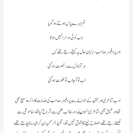
تم میرے پاس ہوتے ہو گویا
جب کوئی دوسرا نہیں ہوتا
اور پروفیسر صاحب ، بزبان حال یہ کہتے رہتے تھے کہ ؎
ہر تمنا دل سے رخصت ہو گئی
اب تو آجا اب تو خلوت ہو گئی
ادب شاعری اور تنقید کے حوالے سے پروفیسر صاحب کی خدمات کا دائرہ وسیع بھی
تھا اور عمیق بھی ، شاعری انہوںنے دور طالب علمی سے شروع کیا تھا، خاموشی سے
لکھتے رہتے تھے، اصلاح لینے کا شوق نہیں تھا ، تلمیذ الرحمن بن کر ہی رہنا چاہتے تھے ،