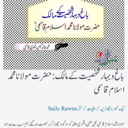
باغ وبہار شخصیت کے مالک :حضرت مولانا محمد
اسلام قاسمی
/
/ از
ایک تبصرہ چھوڑیں
وفیات
Saile Rawan
مولانا محمد اسلام قاسمی بھی علمی وفکری حلقہ کو سوگوار چھوڑ کر رخصت ہوگئے، ہم سب سے جدا ہو