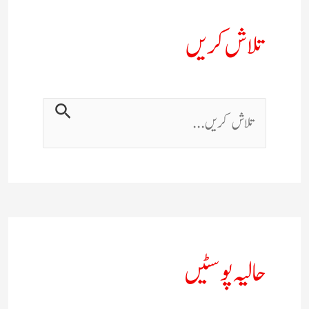
تلاش کریں
حالیہ پوسٹیں