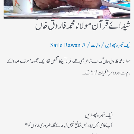
شیدائے قرآن مولانا محمد فاروق خاں ؒ
/
/ از
ایک تبصرہ چھوڑیں
وفیات
Saile Rawan
مولانا محمد فاروق خاں ؒ صاحب شاعر بھی تھے،فرازؔ ان کا تخلص تھا،ایک مجموعہ ’حرف و صدا‘ کے
نام سے اور دوسرا ’کلیات فراز‘ کے…
ایک تبصرہ چھوڑیں
آپ کا ای میل ایڈریس شائع نہیں کیا جائے گا۔
ضروری خانوں کو
*