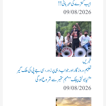
جیب کترے کی مہربانی !!
09/08/2026
خبریں
تعلیم، روزگار اور جواب دہی پر زور، سی جے پی کی ملک گیر
"کیا بولتی پبلک” مہم ستمبر سے شروع ہوگی
09/08/2026