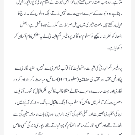
ملتا ہے ۔ وہ جب نعت رسول لکھتے ہیں تو انہیں نبوت کے مقام عالی کا پورا پورا خیال
رہتا ہے ، وہ نبوت کے سرے الوہیت سے نہیں ملاتے ، بلکہ دونوں کے مدارج کا
خیال رکھتے ہیں ، نعت نگاری میں یہ پل صراط سے گذر نے جیسا عمل ہے ، بعض
اشعار کو نظر انداز کیجیے تو معلوم ہوگا کہ پروفیسر نجم الہدیٰ نے یہ مشکل کام آسان کر
دکھایا ہے ۔
پروفیسر نجم الہدیٰ کی شہرت ومقبولیت کا آفتاب شاعری سے نہیں ، تنقید نگاری سے
چمکا ، فن تنقید اور تنقیدی مضامین (مطبوعہ۱۹۶۶) مسائل ومباحث ، کردار اور کردار
نگاری اور بہت سارے دوسرے مقالے مثلا غالب کا فن ، فکر اقبال کا محور ۔ آفاقیت
وعصریت کے تناظر میں ، انیسؔ کا اسلوب وآہنگ ، اقبال۔ بانگ درا کے آئینے میں ،
ان کی تنقیدی بصیرت اور عملی تنقید کی آئینہ دار ہیں ، وہ اپنی بات عالمانہ سنجیدگی سے
اٹھاتے تھے اور علمی وقار کے ساتھ اختتام کو پہونچاتے تھے ، پوری زندگی کسی خاص