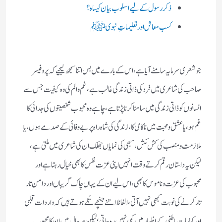
ذکر رسول کے لیے اسلوب بیان کیسا ہ؟
کسب معاش اور تعلیماتِ نبویﷺ
جو شعری سرمایہ سامنے آیا ہے ،اس کے بارے میں بس اتنا سمجھ لیجیے کہ پروفیسر
صاحب کی شاعری میں فرد کی ذاتی زندگی غالب ہے، غم والم کی وہ کیفیت جس سے
انسانوں کو ذاتی زندگی میں سامنا کرنا پڑتا ہے ، چاہے وہ محبوب شخصیتوں کی جدائی کا
غم ہو ، یا عشق ومحبت میں ناکامی کا ، زندگی کی شاہ راہ پر بے وفائی کے صدمے ہوں ، یا
ملازمت ومنصب کی کش مکش ، سبھی کی نمایاں جھلک ان کی شاعری میں ملتی ہے ،
لیکن یہ داستان رقم کرتے وقت انہیں اپنی عزت نفس کا بھی خیال رہتا ہے اور
محبوب کی عزت وناموس کا بھی ، اس لیے ان کے یہاں چاک گریباں اور دامن تار
تار کرنے کی نوبت کبھی نہیں آتی ، الفاظ اتنے جنچے تُلے ہوتے ہیں کہ واردات قلبی
اور کیفیات باطنی کے اظہار میں کمی نہیں رہ جاتی ؛ لیکن ہر حال میں ان کا محبوب