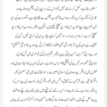
مستور رہتا ہے ، کھل کر سامنے نہیں آتا ، اس کے سراپا پر ایک چلمن ہوتا ہے اور
قاری کو لگتا ہے کہ پروفیسر صاحب کا محبوب چلمن سے لگا بیٹھا ہے ، تصورات کی دنیا
میں ہم اپنے اپنے طور پر اس کا سراپا کھینچ سکتے ہیں ، لیکن پروفیسر صاحب اس کا سراپا
کھینچ کر اسے سر عام بر ہنہ اور رسوا نہیں کرنا چاہتے ، یہ ان کی خرابی نہیں ، فن کی
تکنیک ہے ، ان کی پر اثر خاموشی بھی افشاء راز کا کام کرتی ہے اور یہ خاموشی’’گفتنی‘‘
اور بے زبانی ’’زبان‘‘ بن جاتی ہے پروفیسر نجم الہدیٰ کی شاعری میں فن کاری ،
جمالیاتی شعور اور تجربے کی پختگی کا احساس ہوتا ہے ۔ ان کی حمد میںجو خیالات ہیں اور
نعتوں میں جو فکر ہے ، وہ ان کی اسلامی بصیرت ،رموز کائنات میں غیر معمولی غور
وفکر کا نتیجہ ہے ، قرآن نے آفاق وانفس میں غور وفکر کی جو دعوت دی ہے ، اس کو
پروفیسر صاحب نے برتا ہے اور اس برتنے کے نتیجے میں جہاں تک پہونچے وہ اشعار
میںڈھل گیے ہیں ۔ اظہار عبدیت اور بندگی کا ایسا حسین انداز کم شاعروں کے یہاں