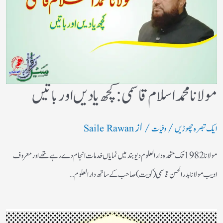
مولانا محمد اسلام قاسمی: کچھ یادیں اور باتیں​
/
/ از
ایک تبصرہ چھوڑیں
وفیات
Saile Rawan
مولانا 1982 تک متحدہ دارالعلوم دیوبند میں نمایاں خدمات انجام دے رہے تھے اور معروف
ادیب مولانا بدر الحسن قاسمی (کویت) صاحب کے ساتھ دارالعلوم…