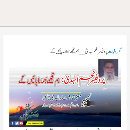
گھر
وفیات
پروفیسر نجم الہدیٰ __ہم تجھے بھلا نہ پائیں گے