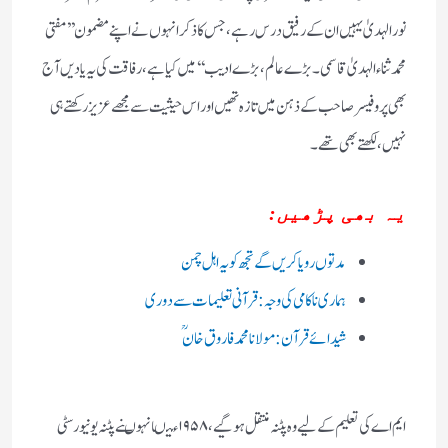
نور الہدیٰ یہیں ان کے رفیق درس رہے ،جس کا ذکر انہوں نے اپنے مضمون ’’مفتی
محمد ثناء الہدیٰ قاسمی ۔بڑے عالم ، بڑے ادیب ‘‘ میں کیا ہے ، رفاقت کی یہ یادیں آج
بھی پروفیسر صاحب کے ذہن میں تازہ تھیں اور اس حیثیت سے مجھے عزیز رکھتے ہی
نہیں، لکھتے بھی تھے۔
یہ بھی پڑھیں:
مدتوں رویا کریں گے تجھ کو یہ اہل چمن
ہماری ناکامی کی وجہ :قرآنی تعلیمات سے دوری
شیدائے قرآن: مولانا محمد فاروق خان ؒ
ایم اے کی تعلیم کے لیے وہ پٹنہ منتقل ہو گیے، ۱۹۵۸ء میںا نہوںنے پٹنہ یونیورسٹی