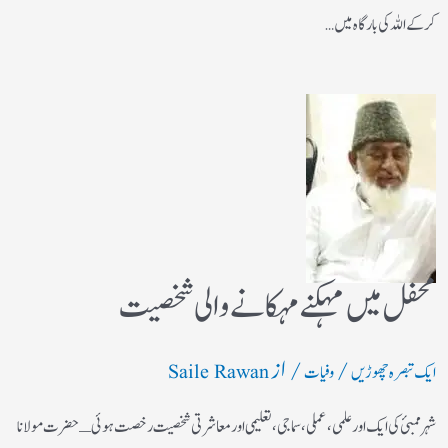
کر کے اللہ کی بارگاہ میں…
محفل میں مہکنے مہکانے والی شخصیت
/
/ از
ایک تبصرہ چھوڑیں
وفیات
Saile Rawan
شہر ممبئ کی ایک اور علمی، عملی، سماجی، تعلیمی اور معاشرتی شخصیت رخصت ہوئی ـ حضرت مولانا