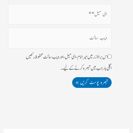
اس براؤزر میں میرا نام، ای میل، اور ویب سائٹ محفوظ رکھیں
اگلی بار جب میں تبصرہ کرنے کےلیے۔