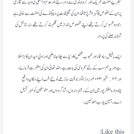
نظر یے صفت تحریک اور گروہ بندی سے دور رہنے او ر عدم وابستگی کی وجہ سے قاری
پر ان کے خلوص کا گہرا اثر پڑتا تھا ، ان کی تخلیقات پروپیگنڈے کی صفت سے خالی ہے
، جو وہ محسوس کرتے تھے اپنے مخصوص انداز میں قلم بند کر تے تھے ، نہ ستائش کی
تمنا نہ صلے کی پروا۔
ایسے با فیض، با وقار اور محبوب شخص کا دنیا سے چلا جانا علمی اور ادبی میدان کا بڑا خلا
ہے اور یہ ہم سب کے لئے محرومی کی بات ہے، اللہ تعالیٰ ان کی مغفرت فرمائے،
اور۲۴؍ستمبر ۲۰۲۳ء بروز اتوار بوقت ساڑھے نو بجے شب اپنے مکان واقع
چندوارہ مظفر پور میں ان کے رشتہ داروں، شاگردوں اور متوسلین کو صبر جمیل
دے۔ آمین یا رب العالمین ۔
Like this: