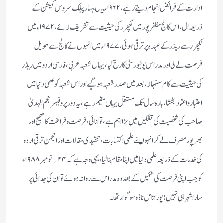
ادارت کے فرائض انجام دیتے رہے ، ۱۹۶۲ء میںبہار پبلک سروس کمیشن کے
ذریعہ ال، اس کالج مظفر پور میں لکچررکی حیثیت سے تشریف لائے، ۱۹۷۲ء میں
لکچرر سے ریڈر کے عہدہ پر ترقی ہوئی، ۱۹۷۷ء میں انہوں نے کالج سے طویل
فرصت لے لی اور مدراس یونیورسٹی کا رخ کیا، یہاں شعبہ عربی ، فارسی اردو میں ریڈر
کی حیثیت سے کام سنبھالا، بعد میں صدر شعبہ ہو گیے اور اس شعبہ کو علمی دنیا میں
اعتبار واعتماد بخشا ، بارہ سال تک مستقل یہاں مقیم رہے ، یہ دور پروفیسر نجم الہدیٰ
صاحب کی شخصیت کی تشکیل میں بڑا اہم ہے ، توانائی ، فرصت وفراغت کا صحیح اور
بھرپور مصرف لے کر انہوںنے علمی اکتسابات ، تنقیدی مقالات اور انجمن ترقی اردو
کی خدمات کے ذریعہ علمی دنیا میں اپنا مقام بنا لیا ، یہی وجہ ہے کہ ۲۴؍ نومبر ۱۹۸۸ء
کو جب اپنی فرصت کی تکمیل کے بعد وہ مدراس سے روانہ ہوئے تو ان کی جدائی پر
سارا شہرہی نہیں ؛پورا تامل ناڈوسوگوار تھا ۔