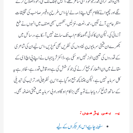
لیکن والد گرامی قدر جو خود بھی شاعر تھے ، انہیں بھنک لگ گئی ، خود اصلاح کرنے
لگے اور چھپوا نے کا کام بھی اپنے ذمہ لے لیا ، اس طرح پروفیسر صاحب کی تخلیقات
منظر عام پر آنے لگیں ، حمد ، نعت، غزلیں ، نظمیں سبھی صنف میں انہوں نے طبع
آزمائی کی ، لیکن ان کا کوئی مجموعۂ کلام اب تک سامنے نہیں آسکا ہے ، رسائل میں
بکھرے ان قیمتی سرمایوں پر نقادوں کی نظریں بھی کم پڑیں ، اس لیے ان کی شاعری
کے قدروں کی تعیین ہنوز نہیں ہو سکی ہے ، ڈاکٹر ثریا جہاں نے اپنے پی اچ ڈی کے
مقالے میں ان اشعار کو جمع کرنے کی جو کوشش کی ہے وہ قابل قدر ہے، ظاہر ہے یہ
کل سرمایہ نہیں ہے ، لیکن جتنا کچھ جمع ہو گیا ہے ؛ اس پر نظر ثانی اور ترتیب کی تبدیلی
کے ساتھ شائع کر دیا جائے تو یہ بھی بڑا کام ہوگا اور ادبی سرمایہ میں قیمتی اضافہ بھی۔
یہ بھی پڑھیں:
سفینہ چاہیے اس بحر بیکراں کے لیے