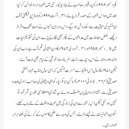
یکم دسمبر ۱۹۸۸ء کو پروفیسر صاحب نے بہار یونیورسٹی میں شعبۂ اردو جوائن کر لیا ،
بعد میں وہ اس شعبہ کے صدر قرار پائے، ۳۱؍ اگست ۱۹۹۸ء کو وہ ڈین فیکلٹی آف
ہیومنٹیز کی حیثیت سے سبکدوش ہوگیے ، اس دوران انہوں نے بہت نشیب وفراز
دیکھے ، بعض معاملات میں عدالتوں کے چکر بھی لگانے پڑے ، ان کی تقویم حیات
میں ۵؍ دسمبر ۱۹۵۵ اور ۲۱؍ فروری۱۹۷۲ء کا دن انتہائی غم ناک ہے جب ان کی
والدہ اور والد نے اس دنیا سے رخت سفر باندھا ، خوشی کے ایام بھی بہت آئے ،
لیکن ۱۹۷۱ء کا سال اس اعتبار سے مسرت آگیں کہ اسی سال جناب عبد المغنی
صدیقی (م۲۶؍ جولائی ۲۰۰۱ء) ساکن ابا بکر پور کواہی ویشالی کی صاحب زادی ماجدہ
صدیقی سے رشتۂ ازدواج میںمنسلک ہوئے ، یہ شادی اصطلاحی طور پر ثمر آور تو
نہیں ہو سکی لیکن اس رشتہ سے ان کی زندگی میں محبت والفت کے نئے باب کھلے ،
سکون وطمانینت نے خیمے ڈالے ،جس کی وجہ سے علمی کاموں کے کرنے کی فضا برابر
ہموار رہی۔