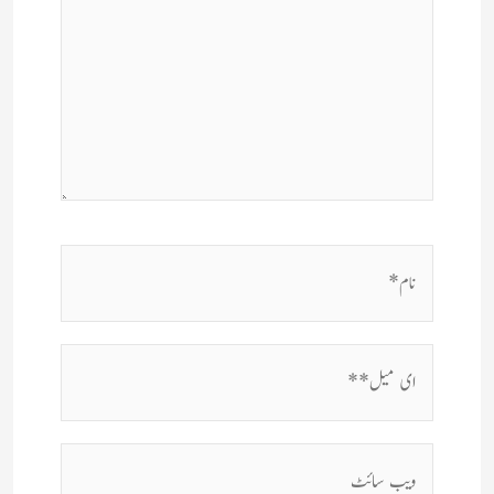
نام*
ای
میل**
ویب