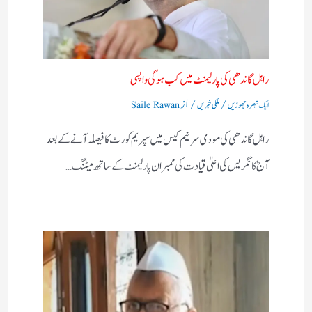
راہل گاندھی کی پارلیمنٹ میں کب ہوگی واپسی
/
/ از
ایک تبصرہ چھوڑیں
ملکی خبریں
Saile Rawan
راہل گاندھی کی مودی سرنیم کیس میں سپریم کورٹ کا فیصلہ آنے کے بعد
آج کانگریس کی اعلیٰ قیادت کی ممبران پارلیمنٹ کے ساتھ میٹنگ…