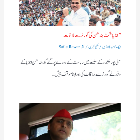
’’ انڈیا‘‘ گٹ بندھن کی گورنر سے ملاقات
/
/ از
ایک تبصرہ چھوڑیں
ملکی خبریں
Saile Rawan
منی پور تشدد کے سلسلے میں ریاست کے دورے پر گئے گٹھ بندھن انڈیا کے
وفد نے گورنر سے ملاقات کی اور اپنا موقف پیش…