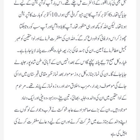
قبل بھی کئ بار بنگلور کے ڈاکٹر سے مل چکے تھے ۔ اس بار آپ کو آپریشن کے لیے لے
جایا گیا تھا ۔ 6 اکتوبر کو آپ کا این جیو گرافی بھی ہوا ۔ 10 اکتوبر کو ہارٹ کا آپریشن
ہونا تھا۔ لیکن اللہ کو کچھ اور ہی منظور تھا ۔ آپ کا بلاوا آگیا اور آپ سب کو روتا بلکتا
چھوڑ کر اس دار فانی کو الوداع کہ گۓ ۔ اللہ ان کی مغفرت فرمائے اور لواحقین کو صبر
جمیل عطا فرمائے آمین ۔ ان کی جسد خاکی بزریعہ طیارہ بنگلور سے پٹنہ لایا جا رہا ہے ۔
طیارہ کل صبح 7بجے پٹنہ پہنچے گا اس کے بعد انہیں ان کے آبائ وطن شاہ پور جنید لے
جایا جاۓ گا ۔ ان کی نماز جنازہ کل بروز سوموار بعد نماز ظہر مقامی قبرستان میں ادا کی
جاۓ گی موصوف دیندار ، مہزب ، اخلاق مند اور روزہ نماز کے پابند تھے ۔ مرحوم
کے لواحقین میں ان کی والدہ ، اہلیہ ، بھائ ، تین بیٹے ، دو بہو ، دو بیٹی اور ایک داماد
موجود ہیں ۔ ان کے بڑے صاحبزادے عابد شوکت نے قرب و جوار کے لوگوں سے
اپنے والد کے جنازے میں شرکت کرنے اور ان کے لیے دعاۓ مغفرت کرنے کی
اپیل کی ہے