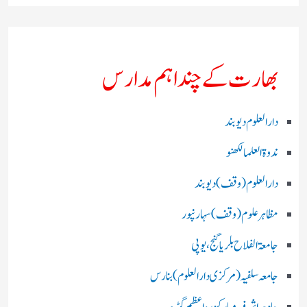
بھارت کے چند اہم مدارس
دارالعلوم دیوبند
ندوۃالعلما لکھنو
دارالعلوم (وقف)دیوبند
مظاہرعلوم (وقف)سہارنپور
جامعۃ الفلاح بلریاگنج،یوپی
جامعہ سلفیہ(مرکزی دارالعلوم )بنارس