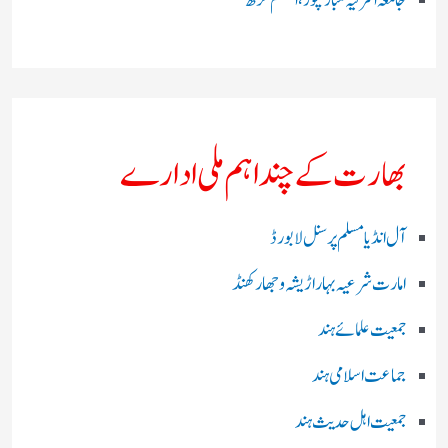
جامعہ اشرفیہ مبارکپور،اعظم گڑھ
بھارت کے چند اہم ملی ادارے
آل انڈیا مسلم پرسنل لا بورڈ
امارت شرعیہ بہار اڑیشہ و جھارکھنڈ
جمعیت علمائے ہند
جماعت اسلامی ہند
جمعیت اہل حدیث ہند