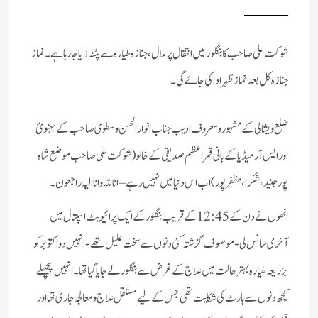
شوکت علی صاحب کا بنگلور میں انتقال پرملال، جنازہ طیارہ سے پٹنہ لایا جارہا ہے۔ نماز
جنازہ کل بعد نماز ظہر ادا کی جاۓ گی ۔
ضلع ویشالی کے مشہور و معروف ادیب جناب انوار الحسن وسطوی صاحب کے بہنوئ
اور ایس آر میڈیا کے بانی قمر اعظم صدیقی کے خالو ( شوکت علی صاحب موضع شاہ
پور جنید ، شکرا ، مظفر پور ) اب اس دنیا میں نہیں رہے – انا للہ و انا الیہ راجعون ۔
انھوں نے دن کے 45 : 12 کے قریب بنگلور کے ایک پرائیویٹ اسپتال میں
آخری سانس لی- موصوف گزشتہ کئی دنوں سے سخت علیل تھے- انہیں دو اکتوبر کو
بزریعہ طیارہ بہتر حالت میں علاج کے غرض سے بنگلور لے جایا گیا تھا ۔ انہیں پچھلے
کچھ دنوں سے ہارٹ کی شکایت تھی جس کے لیے مستقل علاج و معالجہ جاری تھا اور