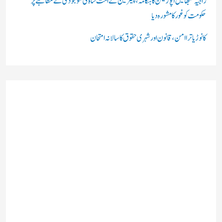
راجیہ سبھا میں اپوزیشن کا ہنگامہ، چیئرمین نے امت شاہ کی موجودگی کے مطالبے پر
حکومت کو غور کا مشورہ دیا
کانوڑ یاترا امن،قانون اور شہری حقوق کا سالانہ امتحان