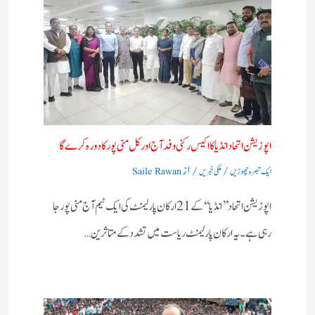
اپوزیشن اتحاد انڈیا کا اکیس رکنی وفد آج اور کل منی پور کا دورہ کرے گا
/
/ از
ایک تبصرہ چھوڑیں
ملکی خبریں
Saile Rawan
اپوزیشن اتحاد ’’ انڈیا‘‘ کے 21 ارکان پارلیمنٹ کی ایک ٹیم آج منی پور جا
رہی ہے۔ یہ ارکان پارلیمنٹ ریاست میں تشدد کے متاثرین…