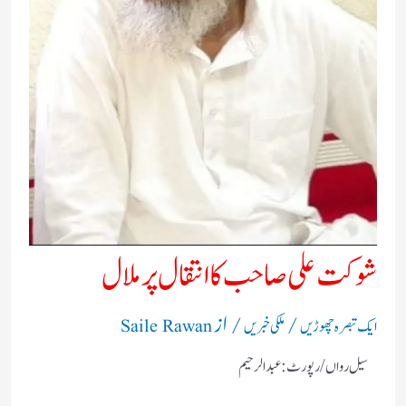
شوکت علی صاحب کا انتقال پر ملال
/
/ از
ایک تبصرہ چھوڑیں
ملکی خبریں
Saile Rawan
سیل رواں/رپورٹ:عبدالرحیم