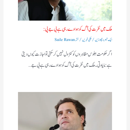
ملک میں نفرت کی آگ کو ہوا دے رہی ہے بی جے پی:
/
/ از
ایک تبصرہ چھوڑیں
ملکی خبریں
Saile Rawan
اگر حکومت جلوس مظاہروں کو کنٹرول نہیں کرسکتی تو اجازت کیوں دیتی
ہے:مایاوتی۔ ملک میں نفرت کی آگ کو ہوا دے رہی ہے بی جے…