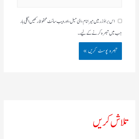
سائٹ
اس براؤزر میں میرا نام، ای میل، اور ویب سائٹ محفوظ رکھیں اگلی بار
جب میں تبصرہ کرنے کےلیے۔
تلاش کریں