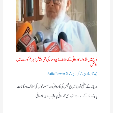
نوح میں بلڈوزر کاروائی کے خلاف جمعیۃ علماء کی نئی پٹیشن سپریم کورٹ میں
داخل
/
/ از
ایک تبصرہ چھوڑیں
ملکی خبریں
Saile Rawan
ہریانہ کے ضلع نوح میں پولیس کی کاروائی اور مسلمانوں کی املاک و مکانات
پر بلڈوزر کے ذریعے انہدامی کاروائی پر پنجاب و ہریانہ ہائی…