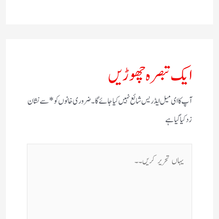
ایک تبصرہ چھوڑیں
آپ کا ای میل ایڈریس شائع نہیں کیا جائے گا۔
ضروری خانوں کو
*
سے نشان
زد کیا گیا ہے
یہاں
تحریر
کریں۔۔