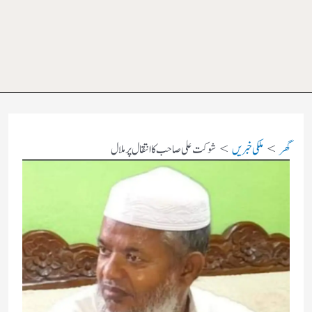
گھر
ملکی خبریں
شوکت علی صاحب کا انتقال پر ملال