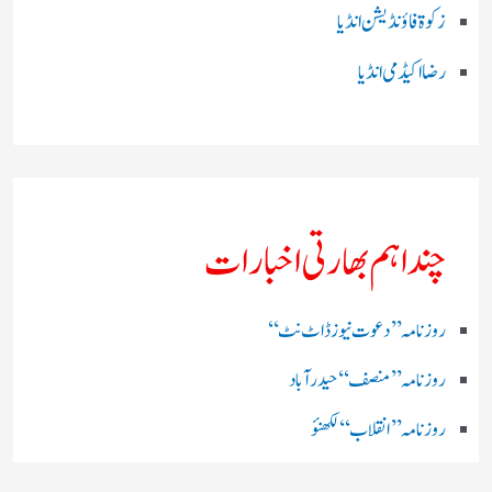
زکوۃ فاؤنڈیشن انڈیا
رضا اکیڈمی انڈیا
چند اہم بھارتی اخبارات
روز نامہ ’’ دعوت نیوز ڈاٹ نٹ‘‘
روزنامہ ’’ منصف‘‘ حیدر آباد
روزنامہ ’’ انقلاب‘‘ لکھنؤ
روز نامہ ’’راشٹریہ سہارا اردو