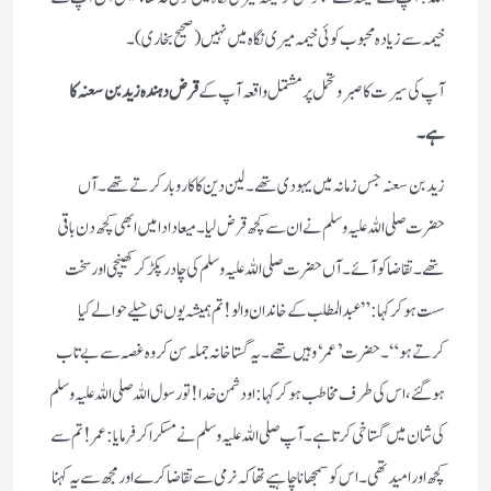
خیمہ سے زیادہ محبوب کوئی خیمہ میری نگاہ میں نہیں (صحیح بخاری) ۔
آپ کی سیرت کا صبر و تحمل پر مشتمل واقعہ آپ کے
قرض دہندہ زید بن سعنہ کا
ہے۔
زید بن سعنہ جس زمانہ میں یہودی تھے ۔ لین دین کا کاروبار کرتے تھے ۔ آں
حضرت صلی اللہ علیہ وسلم نے ان سے کچھ قرض لیا ۔ میعاد ادا میں ابھی کچھ دن باقی
تھے۔ تقاضا کو آئے ۔ آں حضرت صلی اللہ علیہ وسلم کی چادر پکڑ کر کھینچی اور سخت
سست ہو کر کہا : ”عبدالمطلب کے خاندان والو! تم ہمیشہ یوں ہی حیلے حوالے کیا
کرتے ہو“ ۔ حضرت ’عمر‘ وہیں تھے ۔ یہ گستاخانہ جملہ سن کر وہ غصہ سے بے تاب
ہو گئے ، اس کی طرف مخاطب ہو کر کہا : او دشمن خدا ! تو رسول اللہ صلی اللہ علیہ وسلم
کی شان میں گستاخی کرتا ہے ۔ آپ صلی اللہ علیہ وسلم نے مسکرا کر فرمایا : عمر ! تم سے
کچھ اور امید تھی ۔ اس کو سمجھانا چاہیے تھا کہ نرمی سے تقاضا کرے اور مجھ سے یہ کہنا