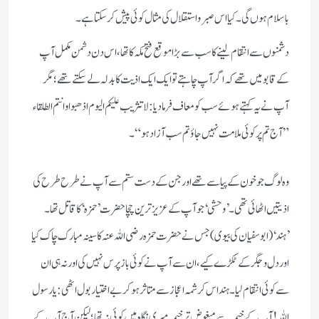
باسلام ہوں گی ۔ کیا اس صبر و استقلال کی مثال کوئی پیش کر سکتا ہے ۔
دشمنوں سے انتقام لینے کا سب سے بڑا موقع فتح مکہ کا تھا ، اس دن دشمن مکمل آپ
کے قابو میں تھے کہ اگر آپ چاہتے تو ایک ایک اذیت کا بدلہ لے سکتے تھے ؛ مگر
آپ نے یہ کہتے ہوئے سب کو معاف فرما دیا : لا تثریب علیکم الیوم اذھبوا وانتم الطلقاء
” آج تم پر کوئی ملامت نہیں جاؤ تم سب آزاد ہو“ ۔
وہ لوگ جو خون کے پیاسے تھے اور جن کے دست ستم سے آپ نے طرح طرح کی
اذیتیں اٹھائی تھی ۔ ’وحشی‘ جو آپ کے عزیز ترین چچا حضرت ’حمزہ‘ کا قاتل تھا ۔
’ہند‘ (ابو سفیان کی بیوی) جس نے حضرت حمزہ رضی اللہ عنہ کا سینہ مبارک چاک کیا
اور دل و جگر کے ٹکڑے کیے ، ان سے آپ نے کوئی باز پرس نہیں کی اور نہ ہی ان
سے کوئی انتقام لیا ۔ ہند اس کرشمہ اعجاز سے متاثر ہو کر بے اختیار بول اٹھی : یا رسول
اللہ ! آپ کے خیمہ سے مبغوض تر خیمہ میری نگاہ میں کوئی نہ تھا ؛ لیکن آج آپ کے