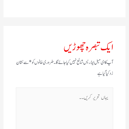
ایک تبصرہ چھوڑیں
آپ کا ای میل ایڈریس شائع نہیں کیا جائے گا۔
ضروری خانوں کو
*
سے نشان
زد کیا گیا ہے
یہاں
تحریر
کریں۔۔