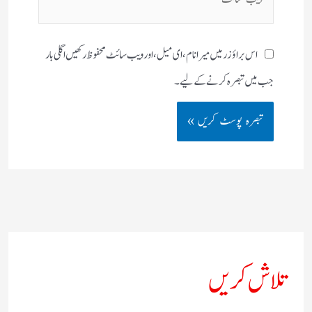
سائٹ
اس براؤزر میں میرا نام، ای میل، اور ویب سائٹ محفوظ رکھیں اگلی بار
جب میں تبصرہ کرنے کےلیے۔
تلاش کریں