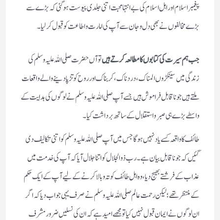
پیغمبر اسلام اور اہل اسلام کی بے انتہا محبت اتنی جلدی پیوست ہو گئی کہ بڑے سے
بڑے مخالفوں نے بھی دل و جان سے آپ کی امارت و اطاعت کو قبول کر لیا ۔
جب ہم سیرت کی کتابوں کا مطالعہ کرتے ہیں
تو آں حضرت صلی اللہ علیہ وسلم کی
زندگی میں سینکڑوں المناک ، دردناک ، کربناک اور روح کو تڑپا دینے والے واقعات
ملتے ہیں جو ناقابل فراموش ہیں جسے آپ صلی اللہ علیہ وسلم نے لوگوں کی ہدایت کے
واسطے بڑے ہی صبر و استقلال کے ساتھ برداشت کیا ۔
طائف کا واقعہ کسے یاد نہیں ہوگا جس میں آپ صلی اللہ علیہ وسلم کو اتنی تکالیف دی
گئیں کہ جو ناقابل بیان ہے ۔ رب ذوالجلال کو اتنا جلال آیا کہ آپ کی خدمت میں
عذاب کے فرشتے بھیج دیا ، وہ اہل طائف کو تہ و بالا کرنے کے لیے آپ کے ایک حکم
کے منتظر تھے ؛ لیکن رحمت عالم صلی اللہ علیہ وسلم نے صرف یہی جواب دیا کہ اگر
ان لوگوں نے ایمان قبول نہیں کیا تو مجھے امید ہے کہ ان کی نسلیں ضرور مشرف