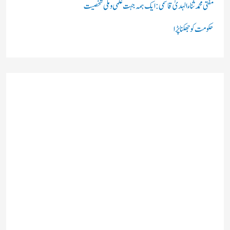
مفتی محمد ثناء الہدیٰ قاسمی: ایک ہمہ جہت علمی و ملی شخصیت
حکومت کو جھکنا پڑا