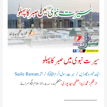
سیرت نبوی میں صبر کا پہلو
/
/ از
ایک تبصرہ چھوڑیں
سیرتِ رسولِ اکرم ﷺ
Saile Rawan
از قلم : محمد زید اعظمی سیدپوری
متعلم مدرسہ بدر الاسلام بیگوسرائے