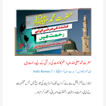
حضرت محمد صلی اللہ علیہ وسلم کائنات کی ہر شئی کے لیے رحمت ہیں
/
/ از
ایک تبصرہ چھوڑیں
سیرتِ رسولِ اکرم ﷺ
Saile Rawan
ابتدائے آفرینش سے لے کر اب تک انسانیت کی تاریخ میں جس شخصیت
نے اپنی رحمت و رافت، شفقت و مہربانی، عفو و کرم اور…