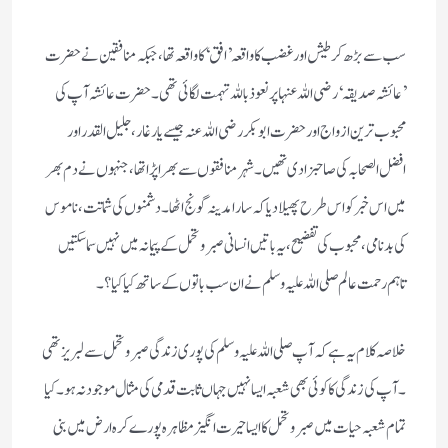
سب سے بڑھ کر طیش اور غضب کا واقعہ ’افق‘ کا واقعہ تھا ، جبکہ منافقین نے حضرت
’عائشہ صدیقہ‘ رضی اللہ عنہا پر نعوذ باللہ تہمت لگائی تھی۔ حضرت عائشہ آپ کی
محبوب ترین ازواج اور حضرت ابوبکر رضی اللہ عنہ جیسے یار غار ، جلیل القدر اور
افضل الصحابہ کی صاحبزادی تھیں ۔ شہر منافقوں سے بھرا پڑا تھا ، جنہوں نے دم بھر
میں اس خبر کو اس طرح پھیلا دیا کہ سارا مدینہ گونج اٹھا ۔ دشمنوں کی شماتت ، ناموس
کی بدنامی ، محبوب کی تفضیح ، یہ باتیں انسانی صبر و تحمل کے پیمانہ میں نہیں سما سکتیں
تاہم رحمت عالم صلی اللہ علیہ وسلم نے ان سب باتوں کے ساتھ کیا کیا ؟ ۔
خلاصہ کلام یہ ہے کہ آپ صلی اللہ علیہ وسلم کی پوری زندگی صبر و تحمل سے لبریز تھی
۔ آپ کی زندگی کا کوئی بھی شعبہ ایسا نہیں جہاں ثابت قدمی کی مثال موجود نہ ہو ۔ کیا
تمام شعبہ حیات میں صبر و تحمل کا ایسا حیرت انگیز مظاہرہ پورے کرہ ارض میں بنی