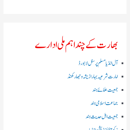
بھارت کے چند اہم ملی ادارے
آل انڈیا مسلم پرسنل لا بورڈ
امارت شرعیہ بہار اڑیشہ و جھارکھنڈ
جمعیت علمائے ہند
جماعت اسلامی ہند
جمعیت اہل حدیث ہند
زکوۃ فاؤنڈیشن انڈیا