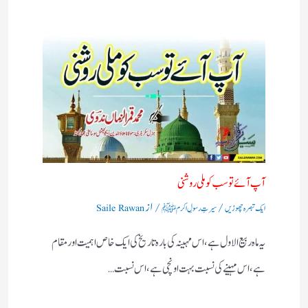
آپ آئے تو سب کو ملی روشنی
/
/ از
ایک تبصرہ چھوڑیں
سیرتِ رسولِ اکرم ﷺ
Saile Rawan
یہ ماہ ربیع الاول ہے،اس مہینہ کی بارہ تاریخ کی ایک خاص اہمیت اور مقام
ہے ، اس مہینے کی نسبت بہت اونچی ہے،اس نسبت…