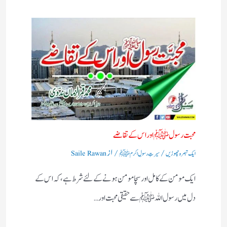
محبت رسول ﷺ اور اس کے تقاضے
/
/ از
ایک تبصرہ چھوڑیں
سیرتِ رسولِ اکرم ﷺ
Saile Rawan
ایک مومن کے کامل اور سچا مومن ہونے کے لئے شرط ہے ، کہ اس کے
دل میں رسول اللہ ﷺ سے حقیقی محبت اور…