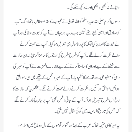
دنیا نے نہ کبھی دیکھی اور نہ دیکھ سکے گی۔
رسول اکرم صلی اللہ علیہ وسلم کو اللہ تعالی نے محبوبیت کا مقام عطا فرمایا تھا لوگ آپ
کو صادق اور امین کہتے تھے لیکن جب رب دو جہاں نے آپ کو نبوت عطا کی اور آپ
نے نبوت کا اعلان کیا تو مکہ کا پورا ماحول ہی تبدیل ہو گیا ۔ آپ سے محبت کرنے
والے نفرت کرنے لگے ۔ آپ کو طرح طرح کی اذیتوں کا سامنا کرنا پڑا ۔ ان حالات
سے نمٹنے کے لیے اور ان کا سامنا کرنے کے لیے اللہ رب العزت نے آپ کو صبر کی
رسی کو مضبوطی سے تھامنے کا حکم دیا ۔ آپ کے صبر و تحمل کے نتیجے میں ہی ناموافق
ہوائیں موافق ہو گئیں ۔ نفرت کرنے والے محبت کرنے لگے ۔ مختصر یہ کہ حالات کا
رخ اس طرح تبدیل ہوا کہ آپ کے جانی دشمن بھی آپ پر جان نچھاور کرنے لگے
کہ جس کی تاریخ انسانیت میں کوئی مثال نہیں ملتی ۔
یہ صبر کا ہی نتیجہ تھا کہ عرب کے اجڈ اور گنوار قوموں کے دل و دماغ میں اسلام ،