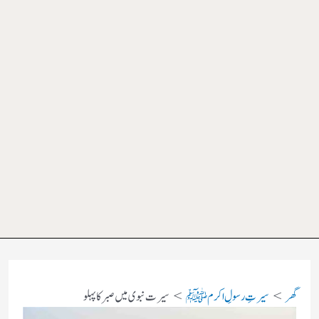
گھر
سیرتِ رسولِ اکرم ﷺ
سیرت نبوی میں صبر کا پہلو