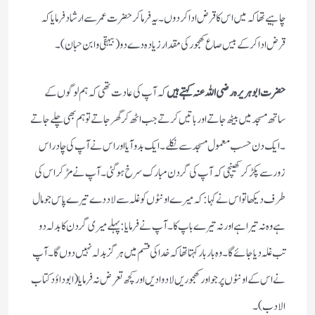
چاہیے تھا کہ میں اس کا قرض ادا کر دوں ۔ یہ فرما کر حضرت عمر سے ارشاد فرمایا کہ
قرض ادا کر کے بیس صاع کھجور کی مقدار زیادہ دے دو (بیہقی و ابن حبان) ۔
حضرت ابوہریرہ رضی اللہ عنہ کہتے ہیں
کہ آپ کی عادت تھی کہ ہم لوگوں کے
ساتھ مسجد میں بیٹھ جاتے اور باتیں کرتے جب اٹھ کر گھر جاتے تو ہم بھی چلے جاتے
۔ ایک دن حسب معمول مسجد سے نکلے ۔ ایک بدو آیا اور اس نے آپ کی چادر اس
زور سے پکڑ کر کھینچی کہ آپ کی گردن مبارک سرخ ہو گئی۔ آپ نے مڑ کر اس کی
طرف دیکھا تو اس نے کہا: کہ میرے اونٹوں کو غلہ سے لاد دے تیرے پاس جو مال
ہے وہ نہ تیرا ہے اور نہ تیرے باپ کا ۔ آپ نے فرمایا: پہلے میری گردن کا بدلہ دو
تب غلہ دیا جائے گا ۔ وہ بار بار کہتا تھا کہ خدا کی قسم میں ہرگز بدلہ نہیں دوں گا ۔ آپ
نے اس کے اونٹوں پر جو اور کھجوریں لادوا دیں اور کچھ تعرض نہ فرمایا ( ابو داؤد کتاب
الادب) ۔