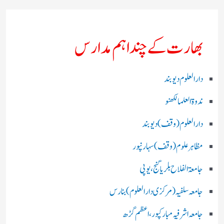
بھارت کے چند اہم مدارس
دارالعلوم دیوبند
ندوۃالعلما لکھنو
دارالعلوم (وقف)دیوبند
مظاہرعلوم (وقف)سہارنپور
جامعۃ الفلاح بلریاگنج،یوپی
جامعہ سلفیہ(مرکزی دارالعلوم )بنارس
جامعہ اشرفیہ مبارکپور،اعظم گڑھ