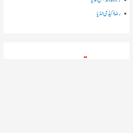
رضا اکیڈمی انڈیا
چند اہم بھارتی اخبارات
روز نامہ ’’ دعوت نیوز ڈاٹ نٹ‘‘
روزنامہ ’’ منصف‘‘ حیدر آباد
روزنامہ ’’ انقلاب‘‘ لکھنؤ
روز نامہ ’’راشٹریہ سہارا اردو