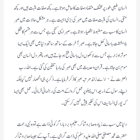
انسان طبعی طور پر مختلف متضاد صفات کا حامل ہوتا ہے ۔ کچھ صفات مثبت ہیں اور کچھ
منفی ۔ انسان کی مثبت صفات میں صبر کی بڑی اہمیت ہے ۔ ہر مشکل حالات میں صبر
انسان کا سب سے مضبوط ہتھیار ہوتا ہے ۔ صبر ایسی کنجی ہے جس سے ہر قسم کا قفل
بلا مشقت باسانی کھل جاتا ہے ۔ صبر آخرت کے ساتھ ساتھ دنیا میں بھی ایک ایسا
موثر اوزار ہے جس سے لاکھوں دل باسانی فتح ہو جاتے ہیں اور پتھر دل انسان بھی
موم بن جاتا ہے ۔ قران و حدیث میں بھی صبر کی بارہا تلقین کی گئی ہے ۔ اللہ رب
العزت نے ٧٠ سے زائد مرتبہ صبر کا ذکر فرمایا ہے ۔ ذکر پر ہی انحصار نہیں کیا بلکہ
اپنے رسول کے ذریعہ اس پہلو پر عمل کروا کے امت کی رہنمائی فرمائی ۔ عمل بھی ایسا
کہ پوری انسانیت اس کی نظیر پیش نہیں کر سکتی۔
دنیا میں سب سے زیادہ صابر و شاکر ، حلیم و بردبار اگر کوئی ذات ہے تو وہ نبی رحمت
حضرت محمد مصطفی صلی اللہ علیہ وسلم کی ذات گرامی ہے ۔ آپ کے جیسا صابر و شاکر