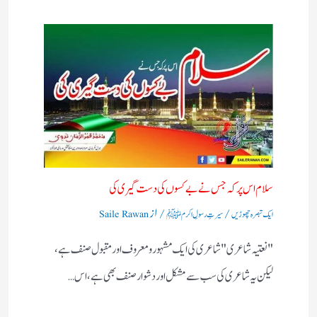
سلام اس پر کہ جس نے بے کسوں کی دست گیری کی
/
/ از
ایک تبصرہ چھوڑیں
سیرتِ رسولِ اکرم ﷺ
Saile Rawan
"نعتیہ شاعری" شاعری کی ایک مشہور و معروف اور مقبول صنف ہے،
لیکن یہ شاعری کی سب سے مشکل اور دشوار صنف بھی ہے، اس…