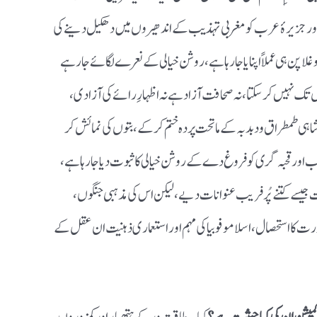
 اور جزیرۂ عرب کو مغربی تہذیب کے اندھیروں میں دھکیل دینے کی
 پن ہی عملاً اپنایا جا رہا ہے، روشن خیالی کے نعرے لگائے جا رہے
ں تک نہیں کر سکتا، نہ صحافت آزاد ہے نہ اظہارِ رائے کی آزادی،
، شاہی طمطراق و دبدبہ کے ماتحت پردہ ختم کر کے، بتوں کی نمائش کر
اور قحبہ گری کو فروغ دے کے روشن خیالی کا ثبوت دیا جا رہا ہے،
جیسے کتنے پُر فریب عنوانات دیے، لیکن اس کی مذہبی جنگوں،
ورت کا استحصال، اسلاموفوبیا کی مہم اور استعماری ذہنیت ان عقل کے