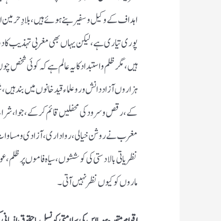
اہداف کے وکیل و سفیر بنے ہوئے ہیں، بلادِ حرمین
پوری تیاری ہے، لیکن یہاں بھی مغربی تہذیب کا دوغلا
ہیں، مگر ظلم و استبداد کا یہ عالم ہے کہ کوئی شخص چو
ہزاروں آزاد دانش ور و علماء قید خانوں میں بند ہیں
کے، رقص و سرود کی محفلیں قائم کر کے، جوا، شراب 
مغرب نے روشن خیالی، رواداری، آزادی و مساوات 
نظریاتی بالادستی کی کوششوں، سیاہ فاموں پر ظلم، ع
ماروں کو کیوں نظر نہیں آتی۔