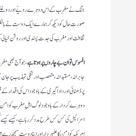
جنگ نے مغرب کے اس دوہرے رویّے اور دوغلے پن کو ب
صورت حال کو دیکھ کر ہمارے ایک دوست نے بالکل
ثقافت اور مغرب کی جدت پسندی اور روشن خیالی ک
افسوس تو ان بے چاروں پر ہوتا ہے
، جو آج بھی مغر
جابرانہ، مستبدانہ، متعصب اور ننگی تہذیب پر جان 
پر ڈھٹائی اور دادا گیری کے باوجود اس کی اقدار 
دوہرے کردار کے باوجود لوگ اہلِ مغرب کو امن پسند 
اسرائیل کی کس کس طرح مدد کر رہا ہے، کیسے کیسے کُ
امریکہ کو امن کا علمبردار اور اپنا دوست سمجھ رہے ہی