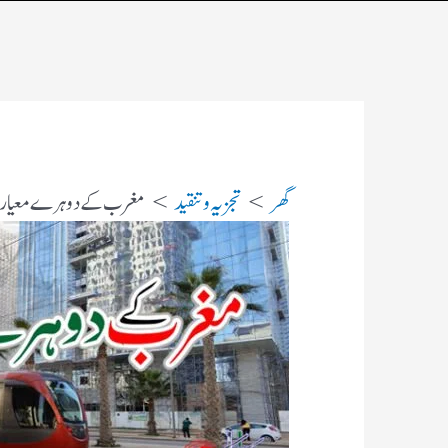
گھر
تجزیہ و تنقید
مغرب کے دوہرے معیار