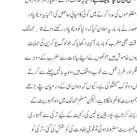
ی کمیشن ان کی کیا حیثیت ہے؟
کیا یہ طاقت ور کے ہتھیار اور کمزوروں
 مظلوموں کی مدد کرنے میں کوئی کامیابی حاصل کی؟ کیا یہ ویٹو پاور
رکھنے والے ممالک کے ہاتھ میں گروی نہیں، ترکی صدر نے بار بار یہ اعلان کیا کہ دنیا کو ویٹو پاور رکھنے والے ۵؍ممالک
قت بھی مغرب کو بار بار آئینہ دکھایا کہ جو لوگ یوکرین کی حمایت
پر کیوں خاموش ہیں؟ انھوں نے اپنے بیانات سے مغرب کے دوہرے
کر اور طرزِ عمل سے خوب واقف ہیں، وہ یہ باتیں پہلے سے کرتے
میں دو ٹوک گفتگو کی ہے، کیوں کہ وہ ان ہی کے درمیان پلے بڑھے
ہوریت کا نعرہ لگاتا ہے، لیکن مسلم ممالک میں وہ جمہوریت کے
پسند کرتا ہے، یورپین یونین کی رکنیت کے لیے ترکی سے جمہوری
وہاں جمہوریت مضبوط ہوئی تو فوجی بغاوت کی کوشش کی گئی، ترکی کو