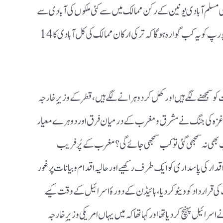
 مسلم آبادی یونین کےرکن ممالک میں سے کئی ملکوں کی آبادی سے
زیادہ ہے۔ سیکولرزم کا مکھوٹا چڑھانے والے مسیحی یورپ کو یہ کب گوارہ ہوگا کہ ترکی ارکان ممالک کی کل آبادی کا 14
مجھنے لگے ہیں اور کھل کر دوہرانے لگے ہیں، قطر کے وزیرِ خارجہ
کہ ’’غزہ کی جنگ نے مشرق و مغرب کے درمیان فرق اور دوہرے معیار
ب بھی نہ سمجھی گئی تو کب سمجھی جائے گی؟ مغرب کے پُر فریب
قدار کی پاسداری کو ایک طرف رکھیے اور حالیہ اقدام و بیانات پر غور
 قرار داد کو ویٹو کر دیا، بائیڈن کے دورۂ اسرائیل کے وقت کیے
سرائیل پہنچ کر دیا تھا اور کہا تھا کہ میں یہاں امریکی وزیرِ خارجہ