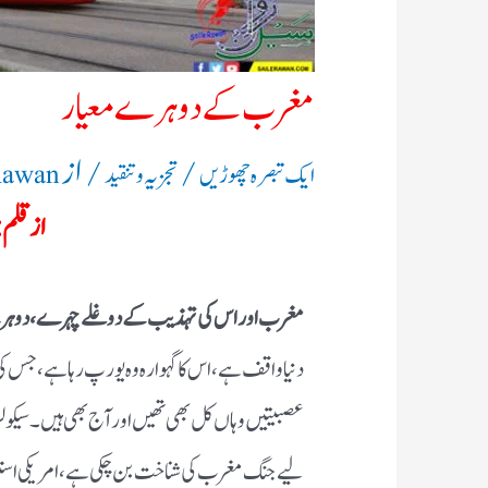
مغرب کے دوہرے معیار
/
/ از
ایک تبصرہ چھوڑیں
تجزیہ و تنقید
Rawan
از قلم:
مغرب اور اس کی تہذیب کے دوغلے چہرے، دوہرے
دنیا واقف ہے، اس کا گہوارہ وہ یورپ رہا ہے، جس کی
عصبیتیں وہاں کل بھی تھیں اور آج بھی ہیں۔ سی
لیے جنگ مغرب کی شناخت بن چکی ہے، امریکی استعما