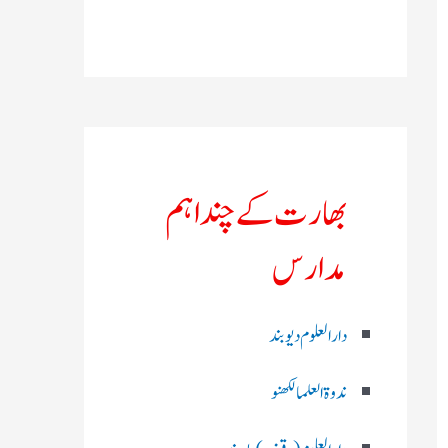
بھارت کے چند اہم
مدارس
دارالعلوم دیوبند
ندوۃالعلما لکھنو