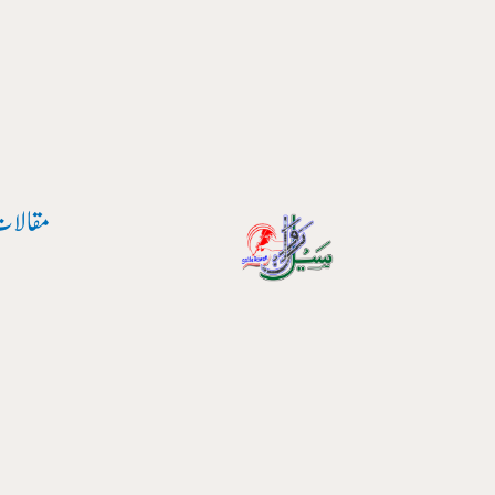
پوسٹ
واد
نیویگیشن
ر
ائیں۔
مقالات