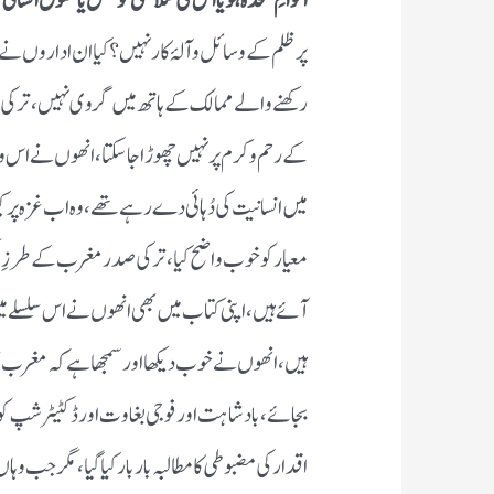
اقوامِ متحدہ ہو یا اس کی سلامتی کونسل یا حقوق انسان
پر ظلم کے وسائل و آلۂ کار نہیں؟ کیا ان اداروں نے
کے رحم و کرم پر نہیں چھوڑا جا سکتا، انھوں نے اس و
میں انسانیت کی دُہائی دے رہے تھے، وہ اب غزہ 
معیار کو خوب واضح کیا، ترکی صدر مغرب کے طرزِ ف
آئے ہیں، اپنی کتاب میں بھی انھوں نے اس سلسلے 
ہیں، انھوں نے خوب دیکھا اور سمجھا ہے کہ مغرب جم
بجائے، بادشاہت اور فوجی بغاوت اور ڈکٹیٹرشپ کو 
اقدار کی مضبوطی کا مطالبہ بار بار کیا گیا، مگر جب 