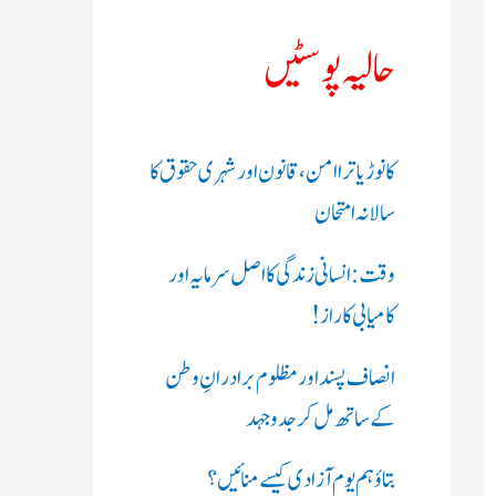
ک
حالیہ پوسٹیں
ر
ی
کانوڑ یاترا امن،قانون اور شہری حقوق کا
ں
سالانہ امتحان
:
وقت: انسانی زندگی کا اصل سرمایہ اور
کامیابی کا راز !
انصاف پسند اور مظلوم برادرانِ وطن
کے ساتھ مل کر جدوجہد
بتاؤ ہم یوم آزادی کیسے منائیں؟