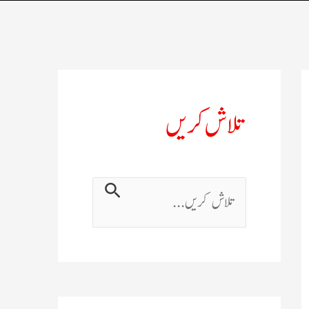
تلاش کریں
ت
ل
ا
ش