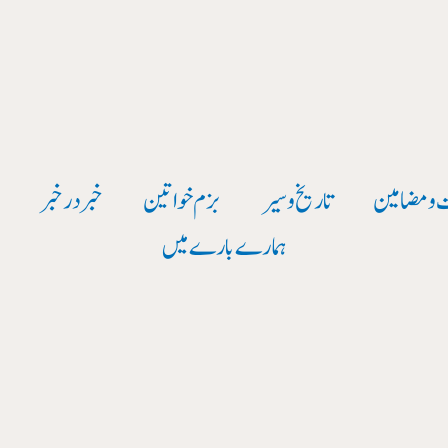
 و مضامین
تاریخ وسیر
بزم خواتین
خبر در خبر
و
ہمارے بارے میں