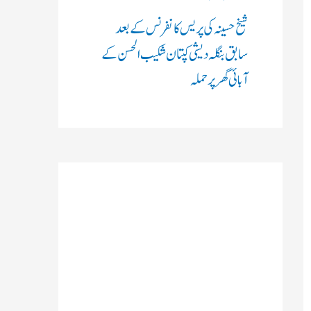
شیخ حسینہ کی پریس کانفرنس کے بعد
سابق بنگلہ دیشی کپتان شکیب الحسن کے
آبائی گھر پر حملہ