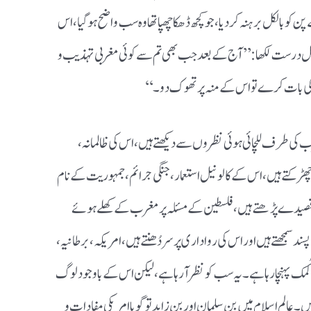
الکل برہنہ کر دیا، جو کچھ ڈھکا چھپا تھا وہ سب واضح ہو گیا، اس
 درست لکھا: ’’آج کے بعد جب بھی تم سے کوئی مغربی تہذیب و
ی بات کرے تو اس کے منہ پر تھوک دو۔‘‘
ب کی طرف للچائی ہوئی نظروں سے دیکھتے ہیں، اس کی ظالمانہ،
چھڑکتے ہیں، اس کے کالونیل استعمار، جنگی جرائم، جمہوریت کے نام
کے قصیدے پڑھتے ہیں، فلسطین کے مسئلہ پر مغرب کے کھلے ہوئے
سمجھتے ہیں اور اس کی رواداری پر سر دُھنتے ہیں، امریکہ، برطانیہ،
مک پہنچا رہا ہے۔ یہ سب کو نظر آ رہا ہے، لیکن اس کے باوجود لوگ
ں۔ عالمِ اسلام میں بن سلمان اور بن زاید تو گویا امریکی مفادات و