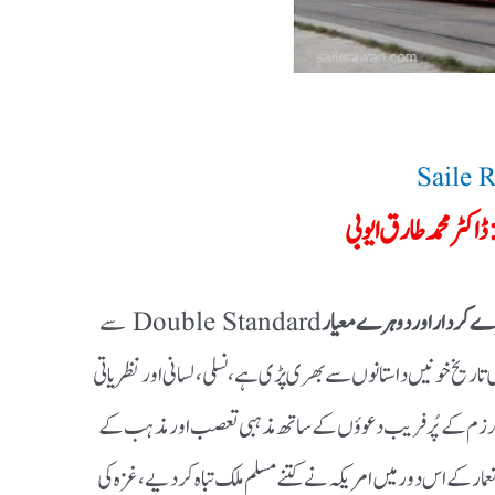
Saile 
ڈاکٹر محمد طارق ایوبی
 کردار اور دوہرے معیار
Double Standard سے
 تاریخ خونیں داستانوں سے بھری پڑی ہے، نسلی، لسانی اور نظریاتی
کولرزم کے پُر فریب دعوؤں کے ساتھ مذہبی تعصب اور مذہب کے
ر کے اس دور میں امریکہ نے کتنے مسلم ملک تباہ کر دیے، غزہ کی