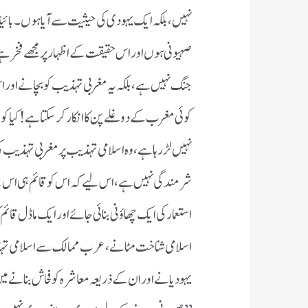
نہیں، بلکہ ایک یہودی کی حیثیت سے آیا ہوں۔ بائ
صہیونی ہوں اور اس حقیقت کے اظہار پر مجھے فخر ہ
جنگ نہیں ہے، بلکہ یہ مغربی تہذیب کو بچانے اور
کوئی مغرب کے دوغلے پن کا انکار کر سکتا ہے! کیا ک
نہیں لڑ رہا ہے، وہ اسلامی تہذیب پر مغربی تہذیب کی
شرمندگی نہیں ہے، اس لیے کہ اس کو قائم ہی اس لیے
استعمار کی ایک چھاؤنی بنائی جائے اور ایک ماڈل ق
اسلامی شناخت مٹانے، عرب ممالک سے اسلامی تہ
یہودیانے اور ان کے ذریعہ معاشرہ کو فحاش بنانے م