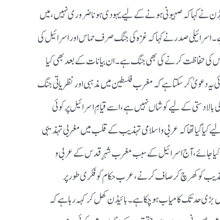
یڈن نے کہا کہ صہیونی ہونے کے لیے یہودی ہونا ضروری نہیں، میں
ے۔ اسرائیلی صدر نے کہا کہ غزہ کی جنگ صرف حماس اور اسرائیل کی
 اس کی حفاظت کرنے کی بھی جنگ ہے۔ ان بیانات کے بعد بھی کیا
وئی یہ دعویٰ کر سکتا ہے کہ مغرب فلسطین میں مذہبی اور نظریاتی جنگ
 بالا دستی کے لیے کوشاں نہیں ہے، اسے قیامِ اسرائیل پر کوئی
 کیا گیا تھا کہ عربی و اسلامی تہذیب کے قلب میں مغربی تہذیبی
ائم کیا جائے، آج اسرائیل کے سبب مغرب شہرِ قدس کے عربی و
ذیب کو کھرچ کر صاف کرنے، عرب حکام کو فکری طور پر
یں بڑی حد تک کامیاب ہو چکا ہے۔ بائیڈن کھل کر کہہ رہا ہے کہ