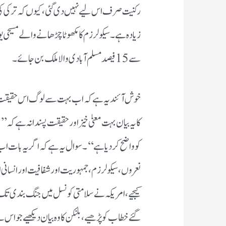
رکنیت صرف اس لیے نہیں دی گئی ، کیوں کہ ترکی کی
سے 15 فیصد مسلم آبادی والا ملک بن جائے۔
خوش آئند یہ ہے کہ اب بہت سے لوگ اس حقیقت کو س
کا یہ بیان بہت معنیٰ خیز اور حقیقت پسندانہ ہے 
کو واضح کر دیا ہے‘‘۔ سوال یہ ہے کہ اگر یہ بات ا
نعروں، سیکولرزم، جمہوریت اور شفافیت اور انسانی ا
کیجیے، امریکہ نے سلامتی کونسل میں جنگ بندی تک کی
گئے خطاب کو پڑھیے، بلنکن کا وہ بیان دیکھیے جو اس نے ا