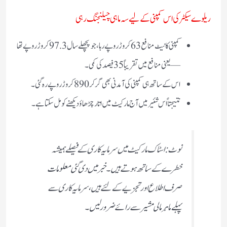
ریلوے سیکٹر کی اس کمپنی کے لیے سہ ماہی چیلنجنگ رہی
کمپنی کا نیٹ منافع 63 کروڑ روپے رہا، جو پچھلے سال 97.3 کروڑ روپے تھا
— یعنی منافع میں تقریباً 35 فیصد کی کمی۔
اس کے ساتھ ہی کمپنی کی آمدنی بھی گر کر 890 کروڑ روپے رہ گئی۔
نتیجتاً اس شئیر میں آج مارکیٹ میں اتار چڑھاؤ دیکھنے کو مل سکتا ہے۔
نوٹ: اسٹاک مارکیٹ میں سرمایہ کاری کے فیصلے ہمیشہ
خطرے کے ساتھ ہوتے ہیں۔ خبر میں دی گئی معلومات
صرف اطلاع اور تجزیے کے لئے ہیں، سرمایہ کاری سے
پہلے ماہر مالی مشیر سے رائے ضرور لیں۔