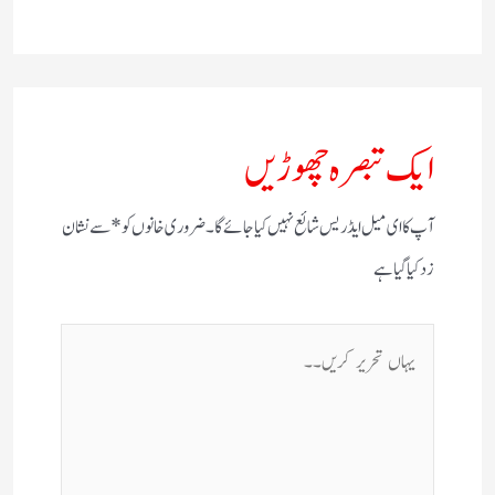
ایک تبصرہ چھوڑیں
آپ کا ای میل ایڈریس شائع نہیں کیا جائے گا۔
ضروری خانوں کو
*
سے نشان
زد کیا گیا ہے
یہاں
تحریر
کریں۔۔