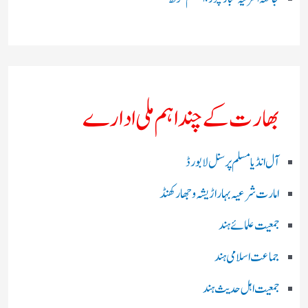
بھارت کے چند اہم ملی ادارے
آل انڈیا مسلم پرسنل لا بورڈ
امارت شرعیہ بہار اڑیشہ و جھارکھنڈ
جمعیت علمائے ہند
جماعت اسلامی ہند
جمعیت اہل حدیث ہند