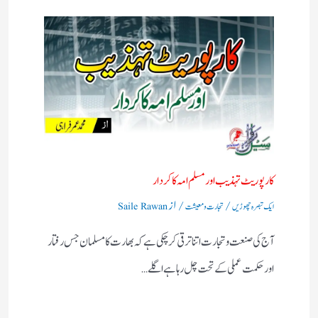
کارپوریٹ تہذیب اور مسلم امہ کا کردار
/
/ از
ایک تبصرہ چھوڑیں
تجارت و معیشت
Saile Rawan
آج کی صنعت و تجارت اتنا ترقی کر چکی ہے کہ بھارت کا مسلمان جس رفتار
اور حکمت عملی کے تحت چل رہا ہے اگلے…