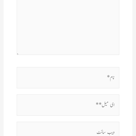
نام*
ای
میل**
ویب