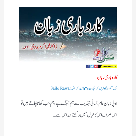
كاروباری زبان
/
/ از
ایک تبصرہ چھوڑیں
تجارت و معیشت
Saile Rawan
ادبى زبان عام انسانى تہذيب سے ہم آہنگ ہے، ہم جب كهانا پكاتے ہيں تو
اس صرف اس كا خيال نہيں ركهتے كه اس سے…