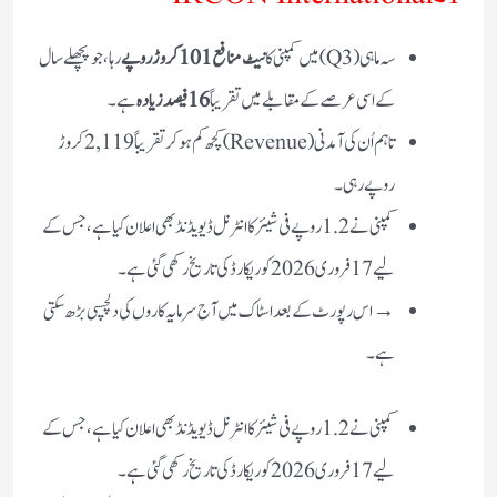
سہ ماہی (Q3) میں کمپنی کا
نیٹ منافع 101 کروڑ روپے
رہا، جو پچھلے سال
کے اسی عرصے کے مقابلے میں تقریباً
16 فیصد زیادہ
ہے۔
تاہم اُن کی آمدنی (Revenue) کچھ کم ہو کر تقریباً 2,119 کروڑ
روپے رہی۔
کمپنی نے 1.2 روپے فی شیئر کا انٹرنل ڈیویڈنڈ بھی اعلان کیا ہے، جس کے
لیے 17 فروری 2026 کو ریکارڈ کی تاریخ رکھی گئی ہے۔
→ اس رپورٹ کے بعد اسٹاک میں آج سرمایہ کاروں کی دلچسپی بڑھ سکتی
ہے۔
کمپنی نے 1.2 روپے فی شیئر کا انٹرنل ڈیویڈنڈ بھی اعلان کیا ہے، جس کے
لیے 17 فروری 2026 کو ریکارڈ کی تاریخ رکھی گئی ہے۔