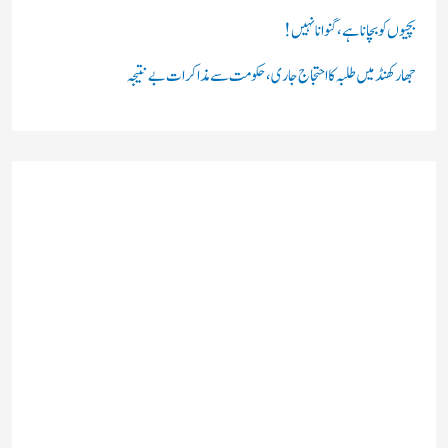
بچیوں کو بچانا ہے، گنوانا نہیں!
جھارکھنڈ میں طلبہ کا احتجاج جاری، حکومت سے مذاکرات بے نتیجہ