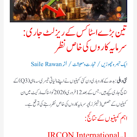
تین بڑے اسٹاکس کے ریزلٹ جاری:
سرمایہ کاروں کی خاص نظر
/
/ از
ایک تبصرہ چھوڑیں
تجارت و معیشت
Saile Rawan
نئی دہلی
: بدھ کے کاروباری دن کئی کمپنیوں نے اپنے مالیاتی تیسری سہ ماہی (Q3) کے
نتائج جاری کیے ہیں، جس کے بعد 12 فروری 2026 کو اسٹاک مارکیٹ میں ان
کمپنیوں کے حصص (شیئرز) پر سرمایہ کاروں کی خاص نظر رہنے کی توقع ہے۔
اہم کمپنیوں کے نتائج:
1۔ IRCON International