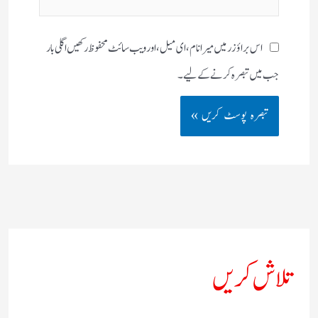
سائٹ
اس براؤزر میں میرا نام، ای میل، اور ویب سائٹ محفوظ رکھیں اگلی بار
جب میں تبصرہ کرنے کےلیے۔
تلاش کریں