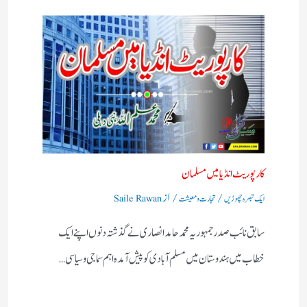
کارپوریٹ انڈیا میں مسلمان
/
/ از
ایک تبصرہ چھوڑیں
تجارت و معیشت
Saile Rawan
سابق نائب صدر جمہوریہ محمد حامد انصاری نے گذشتہ دنوں اپنے ایک
خطاب میں ہندوستان میں مسلم آبادی کو پیش آمدہ اہم سماجی و سیاسی…