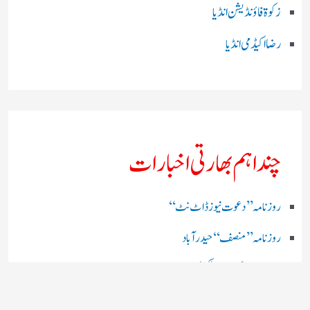
زکوۃ فاؤنڈیشن انڈیا
رضا اکیڈمی انڈیا
چند اہم بھارتی اخبارات
روز نامہ ’’ دعوت نیوز ڈاٹ نٹ‘‘
روزنامہ ’’ منصف‘‘ حیدر آباد
روزنامہ ’’ انقلاب‘‘ لکھنؤ
روز نامہ ’’راشٹریہ سہارا اردو