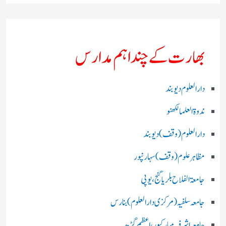
بھارت کے چند اہم مدارس
دارالعلوم دیوبند
ندوۃالعلما لکھنو
دارالعلوم (وقف)دیوبند
مظاہرعلوم (وقف)سہارنپور
جامعۃ الفلاح بلریاگنج،یوپی
جامعہ سلفیہ(مرکزی دارالعلوم )بنارس
جامعہ اشرفیہ مبارکپور،اعظم گڑھ