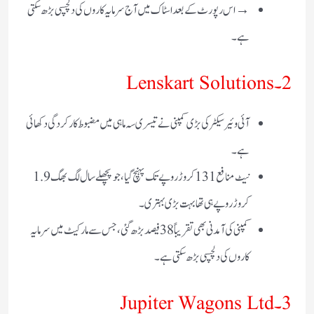
→ اس رپورٹ کے بعد اسٹاک میں آج سرمایہ کاروں کی دلچسپی بڑھ سکتی
ہے۔
2۔ Lenskart Solutions
آئی وئیر سیکٹر کی بڑی کمپنی نے تیسری سہ ماہی میں مضبوط کارکردگی دکھائی
ہے۔
نیٹ منافع 131 کروڑ روپے تک پہنچ گیا، جو پچھلے سال لگ بھگ 1.9
کروڑ روپے ہی تھا بہت بڑی بہتری۔
کمپنی کی آمدنی بھی تقریباً 38 فیصد بڑھ گئی، جس سے مارکیٹ میں سرمایہ
کاروں کی دلچسپی بڑھ سکتی ہے۔
3۔ Jupiter Wagons Ltd