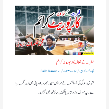
فطرت کے خلاف کارپوریٹ کرائم
/
/ از
ایک تبصرہ چھوڑیں
تجارت و معیشت
Saile Rawan
شہری زندگی کی آسائشوں نے ہوا میں سیسہ بھر دیا اور پانی میں زہر گھول دیا
ہے۔ یہ صرف ہندوستان یا گلوبل ساؤتھ میں نہیں…