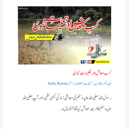
کسب معاش اور تعلیمات نبوی
/
/ از
ایک تبصرہ چھوڑیں
تجارت و معیشت
Saile Rawan
رسول اللہ صلی اللہ علیہ وسلم کی معاشی زندگی کیسی تھی، اور آپ صلی اللہ
علیہ وسلم کا ذریعہ معاش کیا تھا؟ نیز مال و…