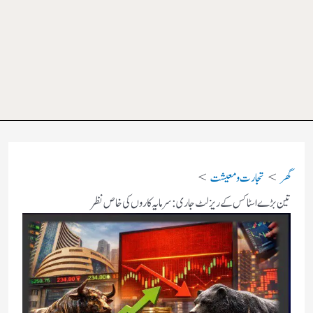
گھر
تجارت و معیشت
تین بڑے اسٹاکس کے ریزلٹ جاری: سرمایہ کاروں کی خاص نظر