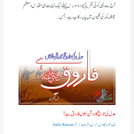
آج سے یہی کوئی تقریباً چودہ سو برس پہلے ایک نہایت ہی مقدس و معظم
قافلہ مکہ کی گلیوں میں پا بہ رکاب ہے، جس…
عدل کی تاریخ کا روشن نشاں فاروق ہے!
/
/ از
ایک تبصرہ چھوڑیں
دین و شریعت
Saile Rawan