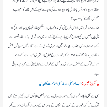
کہ ان مطلقہ اور بیوہ خواتین کے لیے بہت بڑا اعزاز ہے دنیا کا بھی اور آخرت کا بھی پھر
مطلقہ اور بیوہ عورتوں یا طلاق یافتہ و بیوہ ہونے کی وجہ سے ان کے اہلِ خانہ کو معیوب و
منحوس سمجھنے کا کیا مطلب؟
ہمارے معاشرہ میں جو اس طرح کی کئی غلط فہمیاں اور سنگین غلط فہمیاں پیدا اور رائج ہو
چکی ہیں ہمیں ان کی اصلاح کرنی چاہیے۔ آج کے دور میں معاشرتی دباؤ اور غلط تصورات
کے باعث بہت سی مطلقہ اور بیوہ خواتین دوسری شادی کے لیے آمادہ نہیں ہو پاتیں بعض
اوقات یہ دباؤ اتنا شدید ہوتا ہے کہ عورت اپنی فطری اور شرعی ضرورت کے باوجود
صرف لوگوں کے طعنوں اور سماجی ردِعمل کے خوف سے نکاح ثانی سے محروم رہ جاتی
ہے۔
یہ بھی پڑھیں:
حب الوطنی اور مذہبی منافرت کا بیانیہ
اس سے بھی زیادہ
افسوس ناک صورتِ حال وہ ہے جو بعض علاقوں میں دیکھنے یا سننے میں
آتی ہے کہ کسی عورت کے شوہر کے انتقال کے بعد اس کے دیور یا دیگر رشتہ دار اسے گھر