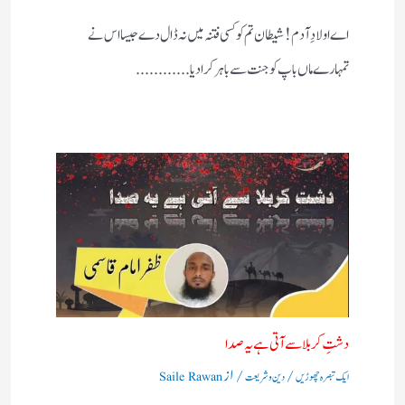
اے اولادِ آدم! شیطان تم کو کسی فتنہ میں نہ ڈال دے جیسا اس نے
تمہارے ماں باپ کو جنت سے باہر کرادیا............
دشتِ کربلا سے آتی ہے یہ صدا
/
/ از
ایک تبصرہ چھوڑیں
دین و شریعت
Saile Rawan