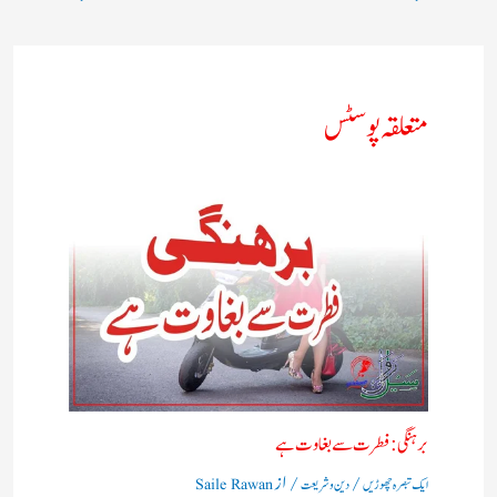
متعلقہ پوسٹس
برہنگی : فطرت سے بغاوت ہے
/
/ از
ایک تبصرہ چھوڑیں
دین و شریعت
Saile Rawan