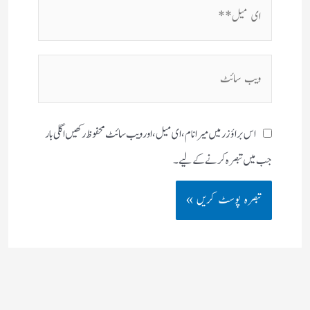
ای
میل**
ویب
سائٹ
اس براؤزر میں میرا نام، ای میل، اور ویب سائٹ محفوظ رکھیں اگلی بار
جب میں تبصرہ کرنے کےلیے۔