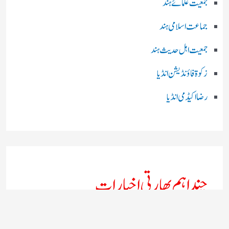
جمعیت علمائے ہند
جماعت اسلامی ہند
جمعیت اہل حدیث ہند
زکوۃ فاؤنڈیشن انڈیا
رضا اکیڈمی انڈیا
چند اہم بھارتی اخبارات
روز نامہ ’’ دعوت نیوز ڈاٹ نٹ‘‘