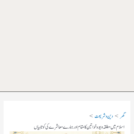
گھر
دین و شریعت
اسلام میں مطلقہ و بیوہ خواتین کا مقام اور ہمارے معاشرے کی کوتاہیاں