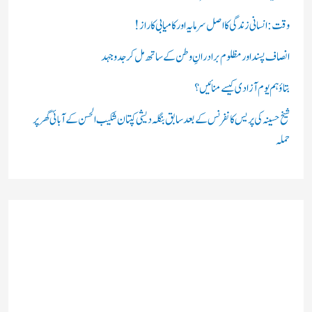
:
وقت: انسانی زندگی کا اصل سرمایہ اور کامیابی کا راز !
انصاف پسند اور مظلوم برادرانِ وطن کے ساتھ مل کر جدوجہد
بتاؤ ہم یوم آزادی کیسے منائیں؟
شیخ حسینہ کی پریس کانفرنس کے بعد سابق بنگلہ دیشی کپتان شکیب الحسن کے آبائی گھر پر
حملہ