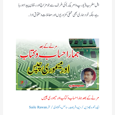
اہل مغرب (یورپ و امریکہ)کی طرف سے جو مزاج اور رجحان پیدا ہورہا
ہے، بلکہ خود ہماری بھی عملی کمزوریوں اور معاملات و حقوق ادا…
مرنے کے بعد ہمارا حساب وکتاب اور میموری چپس
/
,
/ از
ایک تبصرہ چھوڑیں
دین و شریعت
سائنس و ٹکنالوجی
Saile Rawan