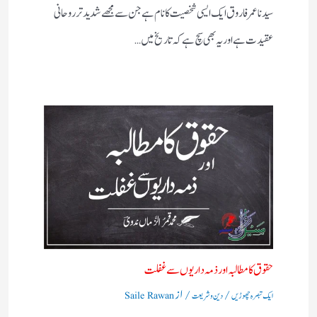
سیدنا عمر فاروق ایک ایسی شخصیت کا نام ہے جن سے مجھے شدید تر روحانی
عقیدت ہے اور یہ بھی سچ ہے کہ تاریخ میں…
حقوق کا مطالبہ اور ذمہ داریوں سے غفلت
/
/ از
ایک تبصرہ چھوڑیں
دین و شریعت
Saile Rawan