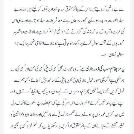
سے بے دخل کر دیتے ہیں اس کے جائز حقوق اور جائیداد پر قبضہ کر لیتے ہیں اور وہ بے
سہارا عورت دربدر ہونے پر مجبور ہو جاتی ہے نہ معاشرہ اسے سہارا دیتا ہے اور نہ ہی اس
کی عزت و آبرو کے ساتھ زندگی گزارنے کے مواقع فراہم کرتا ہے بسا اوقات وہ شدید
مجبوریوں کے تحت سوال کرنے پر مجبور ہو جاتی ہے جو ہمارے اجتماعی ضمیر پر ایک بڑا
سوالیہ نشان ہے۔
یہ سوچنا ہم سب کی ذمہ داری ہے
کہ وہ عورت بھی کسی کی بیٹی کسی کی بہن اور کسی کی ماں
ہو سکتی ہے اگر یہی صورتحال ہماری اپنی بہن یا بیٹی کے ساتھ پیش آ جائے تو کیا ہم اسے
قبول کریں گے؟ یقیناً نہیں پھر ہم دوسروں کے لیے وہی رویہ کیوں اختیار کرتے ہیں جسے
اپنے لیے پسند نہیں کرتے؟ ضرورت اس امر کی ہے کہ ہم اللہ ربّ العزت کا خوف دل
میں پیدا کریں عورتوں پر ہونے والے ظلم و ناانصافی سے باز آئیں اور مطلقہ و بیوہ خواتین کو
حقیر سمجھنے کے بجائے ان کے جائز حقوق ادا کریں یاد رکھنا چاہیے کہ ظلم خواہ کسی پر بھی ہو