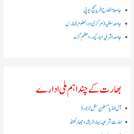
جامعۃ الفلاح بلریاگنج،یوپی
جامعہ سلفیہ(مرکزی دارالعلوم )بنارس
جامعہ اشرفیہ مبارکپور،اعظم گڑھ
بھارت کے چند اہم ملی ادارے
آل انڈیا مسلم پرسنل لا بورڈ
امارت شرعیہ بہار اڑیشہ و جھارکھنڈ