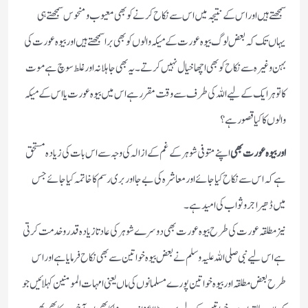
سمجھتے ہیں اور اس کے نتیجہ میں اس سے نکاح کرنے کو بھی معیوب و منحوس سمجھتے ہی
یہاں تک کہ بعض لوگ بیوہ عورت کے میکہ والوں کو بھی برا سمجھتے ہیں اور بیوہ عورت کی
بہن وغیرہ سے نکاح کو بھی اچھا خیال نہیں کرتے۔ یہ بھی جاہلانہ اور غلط سوچ ہے موت
کا تو ہر ایک کے لیے اللہ کی طرف سے وقت مقرر ہے اس میں بیوہ عورت یا اس کے میکہ
والوں کا کیا قصور ہے؟
اور بیوہ عورت بھی
اپنے متوفی شوہر کے غم کے ازالہ کی وجہ سے اس بات کی زیادہ مستحق
ہے کہ اس سے نکاح کیا جائے اور معاشرہ کی بے جا اور بری رسم کا خاتمہ کیا جائے جس
میں ڈھیر اجر و ثواب کی امید ہے۔
نیز مطلقہ عورت کی طرح بیوہ عورت بھی دوسرے شوہر کی عادتا زیادہ قدر و خدمت کرتی
ہے اس لیے نبی صلی اللہ علیہ وسلم نے بعض بیوہ خواتین سے بھی نکاح فرمایا ہے اور اس
طرح بعض مطلقہ اور بیوہ خواتین پورے مسلمانوں کی ماں یعنی امہات المومنین کہلائیں جو