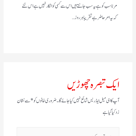
مرنا سب کو ہے یہ سب جانتے ہیں اس سے کسی کو انکار نہیں ہے اس لئے
کہ یہ امر حاضر ہے تقریبا ہر روز…
ایک تبصرہ چھوڑیں
آپ کا ای میل ایڈریس شائع نہیں کیا جائے گا۔
ضروری خانوں کو
*
سے نشان
زد کیا گیا ہے
یہاں