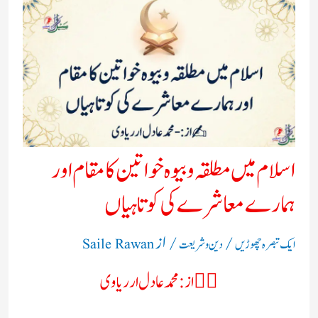
اسلام میں مطلقہ و بیوہ خواتین کا مقام اور
ہمارے معاشرے کی کوتاہیاں
/
/ از
ایک تبصرہ چھوڑیں
دین و شریعت
Saile Rawan
✍🏻از: محمد عادل ارریاوی