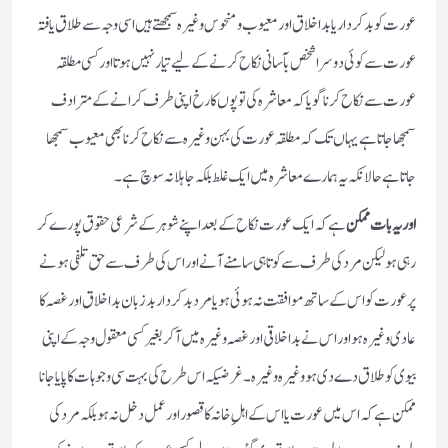
عورت کو بد کردار یا بداخلاق اور معیوب و منحوس وغیرہ سمجھتے ہیں اسی وجہ سے طلاق یافتہ
عورت سے کوئی دوسرا شخص بآسانی نکاح کرنے کے لیے تیار نہیں ہوتا اور کسی مطلقہ
عورت سے نکاح کرنا گویا کہ معاشرہ کی توپوں کا رخ اپنی طرف کرانے کے مترادف
سمجھا جاتا ہے یہاں تک کہ مطلقہ عورت کی بہن وغیرہ سے نکاح کرنا بھی معیوب سمجھا
جاتا ہے حالانکہ یہ ہمارے معاشرہ میں ایک غلط بلکہ جاہلانہ سوچ ہے۔
اور یہ بات ممکن
ہے کہ ایک عورت نکاح کے بعد اپنے شوہر کے شرعی حقوق پورے کر
رہی ہو لیکن مرد کی طرف سے کوتاہی سامنے آنے اور اس کی طرف سے حق تلفی ہونے
پر عورت کو اس کے ساتھ موافقت نہ ہوئی ہو یا مرد بدکردار بد زبان بداخلاق اور غصہ کا
عادی وغیرہ ہو اور اس نے بداخلاقی اور غصہ وغیرہ میں آکر بغیر کسی معقول وجہ کے اپنی
بیوی کو طلاق دے دی ہو وغیرہ وغیرہ۔ غرضیکہ اس طرح کی بہت سی وجوہات کا پایا جانا
ممکن ہے کہ اس میں عورت یا اس کے اہلِ خانہ کا قصور اور عمل دخل نہ ہو بلکہ مرد کی