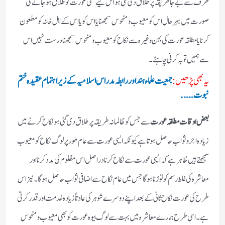
طرف سے بے جا طریقہ پر طلاق دی گئی ہو اس لیے کسی عورت کو طلاق ہو جانے کی
صورت میں بہر حال اس کو معیوب و منحوس سمجھنا یا اس کو یا اس کے اہل خانہ کو مطعون
کرنا یا مطلقہ عورت کی بہن وغیرہ سے نکاح کو معیوب و منحوس سمجھنا درست نہیں اس
سے ہمیں توبہ کرنی چاہئے۔
یہ بھی پڑھیں:
جمعیت علماء ہند اور رابطہ مدراس اسلامیہ کے زیر اہتمام عقیدہ ختم
نبوت…….
بعض اوقات مطلقہ عورت
سے جس کو ظالمانہ طریقہ پر طلاق دی گئی ہو نکاح کرنے میں
زیادہ اجر و ثواب حاصل ہوتا ہے کیونکہ ایسی عورت سے عام طور پر لوگ نکاح کو معیوب
سمجھتے ہیں ظاہر ہے کہ ایسی عورت سے نکاح کرنا دراصل اس مظلوم کی مدد کرنا اور
معاشرہ کی غلط رسم کو توڑنا ہوگا جس میں عام نکاح سے اضافی ثواب حاصل ہوگا۔ نیز اس
طرح کی عورت نکاح ثانی کے بعد اپنے دوسرے شوہر کی عادتاً زیادہ خدمت اور قدر کرتی
ہے۔ اسی طرح ہمارے معاشرہ میں بہت سے لوگ بیوہ عورت کو بھی معیوب و منحوس