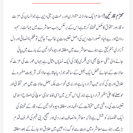
_____________________
محترم قارئین!
اسلام ایک عادلانہ متوازن اور رحمت پر مبنی دین ہے جو انسان کی عزت
وقار اور حقوق کا مکمل تحفظ کرتا ہے اس کے برعکس جب معاشرے میں جہالت رسم و
رواج اور بے بنیاد تصورات دین کی اصل تعلیمات پر غالب آجائیں تو ظلم ناانصافی اور دل
آزاری جنم لیتی ہے ہمارے معاشرے میں مطلقہ اور بیوہ خواتین کے بارے میں پائی
جانے والی منفی سوچ بھی اسی فکری بگاڑ کی ایک نمایاں مثال ہے جہاں عورت کی عزت کو
حالات کے بجائے محض ایک لیبل کے ساتھ جوڑ دیا جاتا ہے حالانکہ شریعت مطہرہ نے
طلاق اور بیوگی کو نہ عیب قرار دیا ہے اور نہ ہی نحوست بلکہ بعض حالات میں صبر تقویٰ اور
حوصلے کا اعلیٰ مظہر قرار دیا ہے ہماری اس تحریر میں اسی غلط سماجی سوچ کی اصلاح اسلامی
تعلیمات کی روشنی میں حقیقت کے اظہار اور مطلقہ و بیوہ خواتین کے وقار کے تحفظ کی
ایک مخلصانہ کوشش ہے تاکہ معاشرہ انصاف ہمدردی اور صحیح دینی فہم کی طرف قدم
بڑھے ۔ ہمارے معاشرہ میں بہت سے لوگ زوجین میں طلاق ہو جانے کے بعد مطلقہ