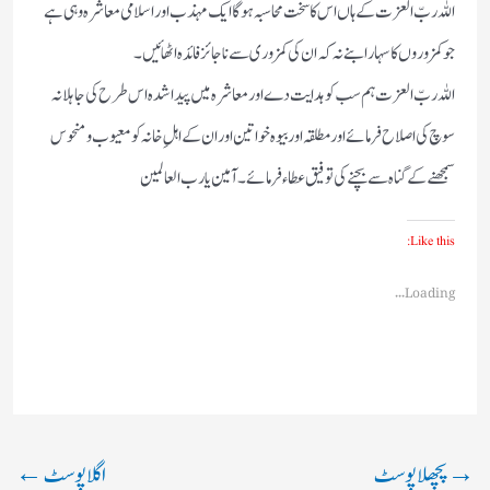
اللہ ربّ العزت کے ہاں اس کا سخت محاسبہ ہوگا ایک مہذب اور اسلامی معاشرہ وہی ہے
جو کمزوروں کا سہارا بنے نہ کہ ان کی کمزوری سے ناجائز فائدہ اٹھائیں۔
اللہ ربّ العزت ہم سب کو ہدایت دے اور معاشرہ میں پیدا شدہ اس طرح کی جاہلانہ
سوچ کی اصلاح فرمائے اور مطلقہ اور بیوہ خواتین اور ان کے اہلِ خانہ کو معیوب و منحوس
سمجھنے کے گناہ سے بچنے کی توفیق عطاء فرمائے۔ آمین یارب العالمین
Like this:
Loading...
→
پچھلا پوسٹ
اگلا پوسٹ
←