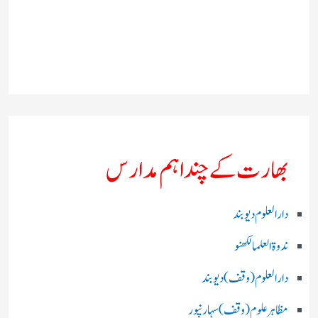
بھارت کے چند اہم مدارس
دارالعلوم دیوبند
ندوۃالعلما لکھنو
دارالعلوم (وقف)دیوبند
مظاہرعلوم (وقف)سہارنپور