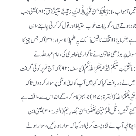
سے گفتگو کرتا ہوں آپ بھی اس طرح کیوں نہیں کرتیں ؟ جواب ملا : مَا یَلْفِظُ مِنْ قَوْلٍ اِلَّا لَدَیْهِ رَقِیْبٌ عَتِیْدٌ( قٓ : ۸۱) یعنی جب
ود ہوتے ہیں ، گویا بات خوب احتیاط اور تول کر کرنی چاہئے ، ابن
مبارک ؒنے دریافت کیا کہ آپ کا تعلق کس قبیلہ سے ہے ؟ فرمایا : وَلاَ تَقْفُ مَا لَیْسَ لَـکَ بِہِ عِلْمٌ(الاسراء : ۳۶) کہ جس چیز کا
 سوال پر بوڑھی خاتون نے ناگواری ظاہری کی ، امام عبد اللہ نے
معذرت کی ، اور کہا کہ مجھے معاف کر دیجئے ، جواب ملا : لاَ تَثْرَیْبَ عَلَیْکُمُ الْیَوْمَ یَغْفِرُ اﷲُ لَکُمْ (یوسف : ۹۲) کہ آج تم پر کوئی گرفت
میں نے دریافت کیا کہ کیا میں آپ کو اپنی اونٹنی پر سوار کر دوں تاکہ
آپ اپنے قافلہ سے جا ملیں ، کہنے گلیں: ’وَمَا تَفْعَلُوْا مِنْ خَیْرٍ یَّعْلَمْہُ اﷲُ(البقرۃ : ۱۹۷) جو بہتر کام کرو گے اللہ اس سے واقف ہے
، ابن مبارکؒ نے اپنی اونٹنی کو بٹھایا تاکہ وہ سوار ہوں ، کہنے لگیں : قُلْ لِلْمُؤْمِنِیْنَ یَغُضُّوْا مِنْ اَبْصَارِھِمْ (النور : ۳۰) یعنی ابن
نانچہ آپ نے نگاہ پست کر لی اور کہا کہ سوار ہو جائیں ، سوار ہونے