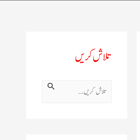
تلاش کریں
ت
ل
ا
ش