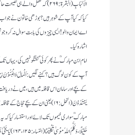
الْاَلْبَابِ (البقرۃ : ۲۶۹) کہ عقل
اے ایمان والو ! ایسی چیزوں کی بابت سوال نہ کرو جو تم
اشارہ کیا ۔
امام ابن مبارک ؒنے پھر کوئی گفتگو نہیں کی ، یہاں تک
کے بچے اورسامان اس قافلہ میں ہیں ، میں نے دریافت کیا ، ح
یَہْتَدُوْنَ(النحل : ۱۶)یعنی ان کے بچے ح
مبارکؒ سواری خیموں تک لائے اوراستفسار کیا کہ یہ خیمے ہی