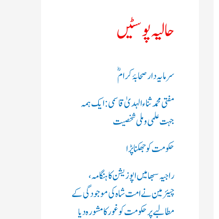
ک
حالیہ پوسٹیں
ر
ی
سرمایہ دار صحابۂ کرامؓ
ں
مفتی محمد ثناء الہدیٰ قاسمی: ایک ہمہ
:
جہت علمی و ملی شخصیت
حکومت کو جھکنا پڑا
راجیہ سبھا میں اپوزیشن کا ہنگامہ،
چیئرمین نے امت شاہ کی موجودگی کے
مطالبے پر حکومت کو غور کا مشورہ دیا