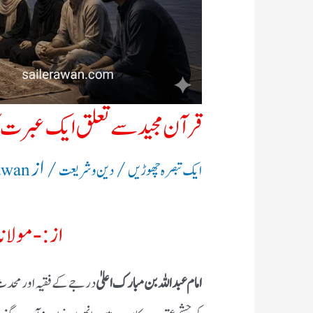
قرآن مجید سے تعلق ایك عبرت آ
/
/ از
ایک تبصرہ چھوڑیں
دین و شریعت
awan
از:- مولانا 
امام عبد اللہ بن مبارک اعلیٰ
درجے کے فقیہ اور محدث ہی