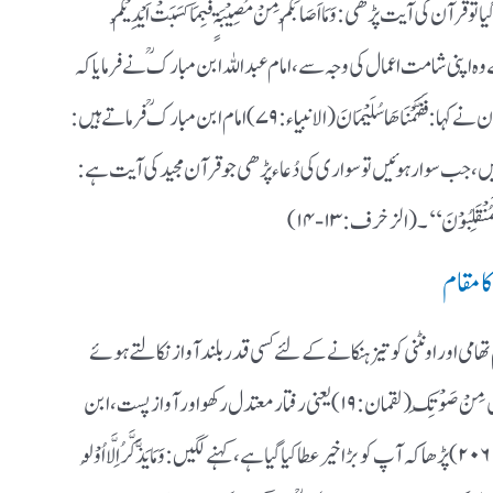
 کی آیت پڑھی : وَمَا اَصَابَکُمْ مِنْ مُصِیْبَۃٍ فَبِمَا کَسَبَتْ اَیْدِیْکُمْ
ہنچتی ہے وہ اپنی شامت اعمال کی وجہ سے ، امام عبد اللہ ابن مبارکؒ نے فرمایا کہ
آپ ذرا ٹھہر جائیں ، میں پہلے اونٹنی کو باندھ دوں، خاتون نے کہا : فَفَہَّمْنَاھَا سُلَیْمَانَ(الانبیاء : ۷۹) امام ابن مبارکؒ فرماتے ہیں :
ئیں ، جب سوار ہوئیں تو سواری کی دُعاء پڑھی جو قرآن مجید کی آیت ہے :
ّنَا لَمُنْقَلِبُوْنَ‘‘ ۔ (الزخرف : ۱۳-۱۴)
کا مقام
 تھامی اور اونٹنی کو تیز ہنکانے کے لئے کسی قدر بلند آواز نکالتے ہوئے
آگے بڑھے ، خاتون نے کہا : وَاقْصِدْ فِیْ مَشِیْکَ وَاغْضُضْ مِنْ صَوْتِکَ(لقمان : ۱۹) یعنی رفتار معتدل رکھو اور آواز پست ، ابن
مبارک ؒنے آہستہ آہستہ: مَا تَیَسَّرَ مِنَ الْقُرْآنِ (مزمل : ۲۰۶) پڑھا کہ آپ کو بڑا خیر عطا کیا گیا ہے ، کہنے لگیں: وَ مَا یَذَّکَّرُ اِلَّا اُوْلُو