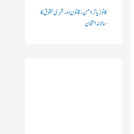
کانوڑ یاترا امن،قانون اور شہری حقوق کا
سالانہ امتحان