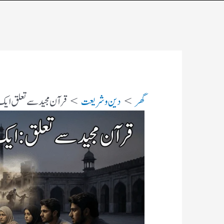
گھر
دین و شریعت
قرآن مجید سے تعلق ایك 