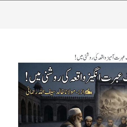
عبرت آمیز واقعہ كی روشنی میں!