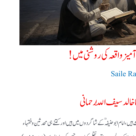
میز واقعہ كی روشنی میں!
Saile R
خالد سیف اللّٰہ رحمانی
ں ، امام ابو حنیفہؒ کے شاگردوں میں ہیں اور کتنے ہی محدثین و فقہاء