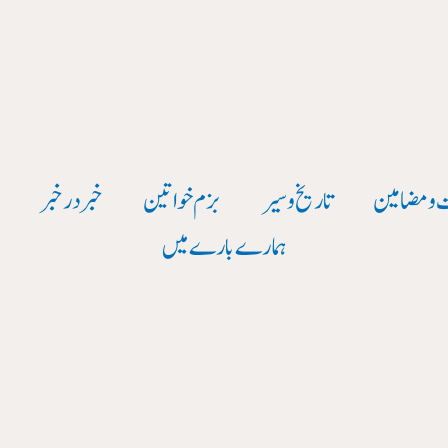
 و مضامین
تاریخ وسیر
بزم خواتین
خبر در خبر
و
ہمارے بارے میں