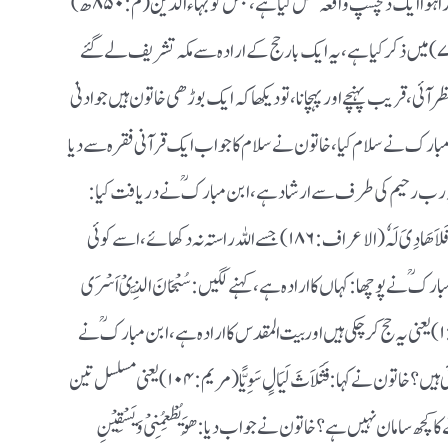
کی چشم عقیدت کا سرمہ ہیں ، انھو ںنے اپنے آپ پر گذرا ہوا ایک دلچسپ واقعہ نقل کیا ہے ، جس کو بہاء الدین (م : ۸۵۰ھ)
نے اپنی معروف کتاب ’’المستطرف‘‘ ( ۱ ؍ ۷۶ – ۷۴) میں ذکر کیا ہے ، یہ ایک بار حج کے ارادہ سے مکہ تشریف لے گئے
آئی ، قریب پہنچے او رپہچانا ، تو دیکھا کہ ایک بوڑھی خاتون ہیں جو ادنیٰ
بن مبارک نے سلام کیا ، خاتون نے سلام کا جواب ایک قرآنی فقرہ سے دیا
 رَّبِّ رَّحِیْمٍ (یٰسین : ۵۸) سلامتی ہو ، یہ رب رحیم کی طرف سے ارشاد ہے ، ا بن مبارکؒ نے دریافت کیا :
یہاں آپ کیا کر رہی ہیں؟ کہنے لگیں : مَنْ یُّضْلِلِ اﷲُ فَلاَ ھَادِیَ لَہٗ (الاعراف : ۱۸۶) جسے اللہ راستہ نہ دکھائے ، اسے کوئی
رک ؒنے پوچھا : کہاں کا ارادہ ہے ، کہنے لگیں : سُبْحَانَ الَّذِیْ اَسْرَی
بِعَبْدِہِ لَیْلاً مِّنَ الْمَسْجِدِ الْحَرَامِ إِلَی الْمَسْجِدِ الاَقْصَی(الاسراء : ۱ )یعنی یہ حج کر چکی ہیں اور بیت المقدس کا ارادہ ہے، ابن مبارک ؒنے
استفسار کیا کہ کتنے دِنوں سے آپ اس مقام پر پڑی ہوئی ہیں ؟ خاتون نے کہا : فَثَلاَثَ لَیَالٍ سَوِیًّا(مریم : ۱۰۴) یعنی مسلسل تین
امان نہیں ہے ؟ خاتون نے جواب دیا : ھُوَ یُطْعِمُنِیْ وَ یَسْقِیْنِ