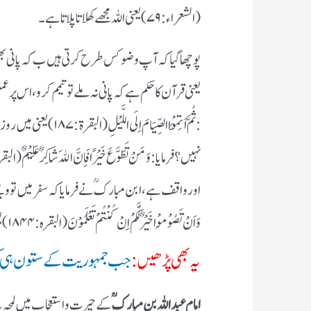
(الشعراء : ۷۹) یعنی اللہ مجھے کھلاتا پلاتا ہے ۔
یعنی قرآن کا حکم ہے کہ پا نی نہ ملے تو تیمم کرو ، اس 
: ثُمَّ اَتِمُّوْا الصِّ
اور واقف ہے ، ابن مبارکؒ نے فرمایا کہ سفر میں تو 
وَاَنْ تَصُوْمُوْا خَیْرٌ لَّکُمْ اِنْ کُنْتُمْ تَعْلَمُوْنَ(البقرہ: ۱۸۴۴) یعنی روزہ رکھ لینا بہر حال بہتر ہے۔
یہ بھی پڑھیں:
جب جمہوریت کے ستون ہی 
امام عبد اللہ بن مبارکؒ
کے حیرت و استعجاب میں لمحہ بہ