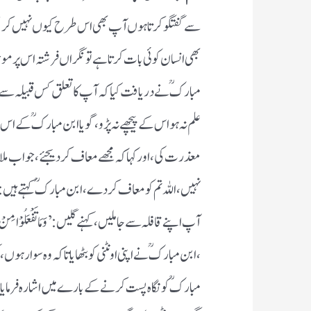
بھی انسان کوئی بات کرتا ہے تو نگراں فرشتہ اس پر موج
علم نہ ہو اس کے پیچھے نہ پڑو ، گویا ابن مبارک ؒکے اس
نہیں ، اللہ تم کو معاف کر دے ، ا بن مبارک ؒکہتے ہیں : 
مبارکؒ کو نگاہ پست کرنے کے بارے میں اشارہ فرمایا ؛ چ