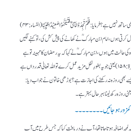
پوچھا گیا کہ آپ وضو کس طرح کرتی ہیں ب کہ پانی بھی ساتھ نہیں ہے ؟ فرمایا : فَلَمْ تَجِدُوْا مَآئً فَتَیَمَّمُوْا صَعِیْدًا طَیِّبًا(النساء : ۴۳)
پر عمل کرتی ہوں ، امام ابن مبارکؒ نے کھانے کی پیش کش کی ، تو کہنے لگیں
یَامَ اِلَی اللَّیْلِ(البقرۃ : ۱۸۷)یعنی میں روزہ کی حالت میں ہوں ، ابن مبارک ؒ نے کہا کہ یہ رمضان کا مہینہ تو ہے
نہیں ؟ فرمایا : وَمَنْ تَطَوَّعَ خَیْرًا فَاِنَّ اﷲَ شَاکِرٌ عَلِیْمٌ (البقرۃ : ۱۵۸) یعنی جو یہ بطورِ نفل مزید عمل کرے تو اللہ تعالیٰ قدر داں ہے
ویسے بھی روزہ نہ رکھنے کی اجازت ہے ؟ بوڑھی خاتون نے جواب دیا:
کمزور ہوجائیں۔۔۔۔۔۔۔۔
 لمحہ اضافہ ہوتا جاتا تھا ، آپ نے دریافت کیا کہ جس طرح میں آپ