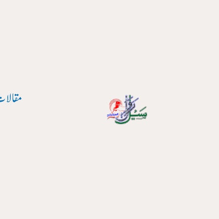
پوسٹ
واد
نیویگیشن
ر
ائیں۔
مقالات