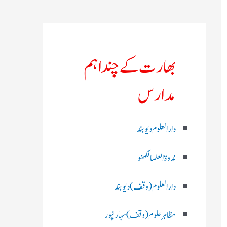
بھارت کے چند اہم
مدارس
دارالعلوم دیوبند
ندوۃالعلما لکھنو
دارالعلوم (وقف)دیوبند
مظاہرعلوم (وقف)سہارنپور