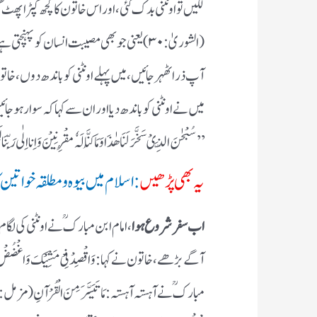
لگیں تو اونٹنی بدک گئی ، اور اس خاتون کا کچھ کپڑا پھٹ گیا تو قرآن
(الشوریٰ : ۳۰) یعنی جو بھی مصیبت انسان کو پ
میں نے اونٹنی کو باندھ دیا اور ان سے کہا کہ سوار ہو جا
’’ سُبْحٰنَ الَّذِیْ سَخَّرَ لَنَا ھٰذَا وَمَا کُنَّا لَہٗ مُقْرِنِیْنَ وَ اِنا اِلٰی رَبِ
یہ بھی پڑھیں
: اسلام میں بیوہ و مطلقہ خواتین 
اب سفر شروع ہوا
، امام ابن مبارکؒ نے اونٹنی کی لگام