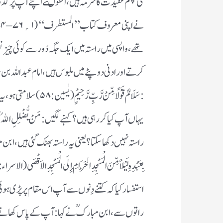
تھے ، واپسی میں راستہ میں ایک جگہ دُور سے کوئی چیز نظر 
کرتے اور ادنی دو پٹے میں ملبوس ہیں ، امام عبد اللہ 
: سَلَامٌ قَوْلًا مِّنْ
راستہ نہیں دکھاسکتا ؟ یعنی یہ راستہ بھٹک گئی ہیں ، ابن مبا
راتوں سے ، ابن مبارکؒ نے کہا : آپ کے پاس کھانے کا کچھ س