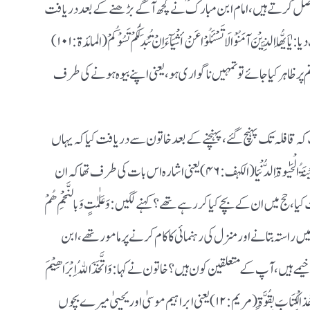
 والے ہی نصیحت حاصل کرتے ہیں ، امام ابن مبارکؒ نے کچھ آگے بڑھنے کے بعد دریافت
کیا کہ کیا آپ کے شوہر ہیں ؟ بوڑھی خاتون نے جواب دیا : یٰاَیُّھَا الَّذِیْنَ آمَنُوْا لَا تَسْئَلُوْا عَنْ أشْیَآءَ اِنْ تُبْدَلَکُمْ تَسُوْکُمْ(المائدۃ : ۱۰۱)
 پر ظاہر کیا جائے تو تمہیں ناگواری ہو ، یعنی اپنے بیوہ ہونے کی طرف
 کہ قافلہ تک پہنچ گئے ، پہنچنے کے بعد خاتون سے دریافت کیا کہ یہاں
آپ کے کون لوگ ہیں ؟ کہنے لگیں : اَلْمَالُ وَالْبُنُوْنَ زِیْنَۃُ الْحَیٰوۃِ الدُّنْیَا (الکہف : ۴۶) یعنی اشارہ اس بات کی طرف تھا کہ ان
ج میں ان کے بچے کیا کر رہے تھے ؟ کہنے لگیں : وَعَلٰمٰتٍ وَبالنَّجْمِ ھُمْ
جاج کے قافلہ میں راستہ بتانے اور منزل کی رہنمائی کا کام کرنے پر مامور تھے ، ابن
ں ، آپ کے متعلقین کون ہیں ؟ خاتون نے کہا : وَاتَّخَذَ اﷲُ اِبْرَاھِیْمَ
خَلِیْلًا ، وَکَلَّمَ اﷲُ مُوْسیٰ تَکْلِیْمًا (النساء : ۱۲۵، ۱۶۴) یٰایَحْیٰ خُذ الْکِتَابَ بِقُوَّۃٍ (مریم : ۱۲) یعنی ابراہیم موسیٰ اور یحییٰ میرے بچوں