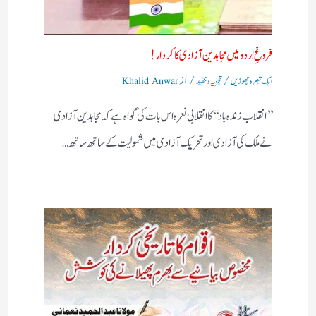
فروغِ اردو میں مجاہدین آزادی کا کردار!
/
/ از
ایک تبصرہ چھوڑیں
تجزیہ و تنقید
Khalid Anwar
’’انقلاب زندہ باد‘‘کا انقلابی نعرہ اس بات کی گواہ ہے کہ مجاہدین آزادی
نے ملک کی آزادی اور تحریک آزادی میں شمولیت کے ساتھ ساتھ…