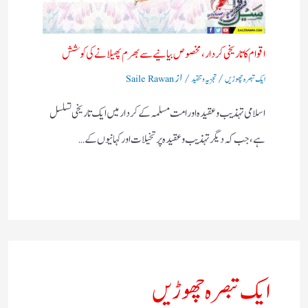
اقوام کا تاریخی کردار،مخصوص بیانیے سے بھرم پھیلانے کی کوشش
/
/ از
ایک تبصرہ چھوڑیں
تجزیہ و تنقید
Saile Rawan
اسلامی تہذیب و عقیدہ اور امت مسلمہ کے کردار میں ایک تاریخی تسلسل
ہے، جب کہ دیگر تہذیب و عقیدہ پر تخیلات اور کہانیوں کے…
ایک تبصرہ چھوڑیں