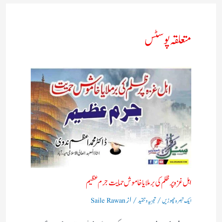
متعلقہ پوسٹس
اہل غزہ پر ظلم کی برملا یا خاموش حمایت جرم عظیم
/
/ از
ایک تبصرہ چھوڑیں
تجزیہ و تنقید
Saile Rawan