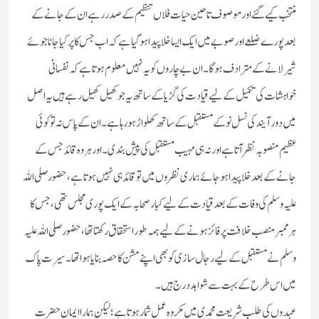
منتخب كیے گئے اور موصوف تا حین حیات فلاں تنظیم كے صدر رہے ان كے جانے كے
بعد پورے ضلعے اور صوبے میں ایك ایسا خلا پیدا ہوگیا ہے كہ اب جس كا پر كیا جانا جوئے
شیر لانے كے مترادف ہوگا۔ ان بے چاروں كو یہ نہیں معلوم ہوتا ہے كہ نفسانی
خواہشات كی تكمیل كے لیے قیادت كی گڑیا كے ساتھ یہ جو كھیل كھیل رہے ہیں یہ اصل
میں دور آیند كی نسل نو كے مستقبل كے ساتھ كھلواڑ ہورہا ہے۔ ان كے پاس نہ تو كوئی
عظیم منصوبہ نظر آتا ہے اور نہ ہی مہیب مستقبل كی پیش بندی۔ اور ہر وہ قائد جس كے
جانے كے بعد خلا پیدا ہوجائے ہماری نظروں میں تو قائد ہی نہیں ہوتا ہے ‏، حضور صلی اللہ
علیہ وسلم كی وفات كے بعد قیادت كے لیے كبار صحابہ كے ایك پوری مجلس تھی‏، جس كا
ہر ممبر منصب خلافت پر فائز ہونے كے لیے ہمہ طور استحقاق ركھتا تھا‏، حضور صلی اللہ علیہ
وسلم نے مستقبل كے لیے رجال سازی كو بھی اپنے مشن كا حصہ بنایا ہوا تھا ‏۔ سیرت پاك
میں اس طرح كے بہت سے شواہد درج ہیں ۔
عہدوں كی طلب شریعت محمدی میں مكروہ عمل شمار ہوتاہے؛ لیكن ہمارا ایمان حضرت