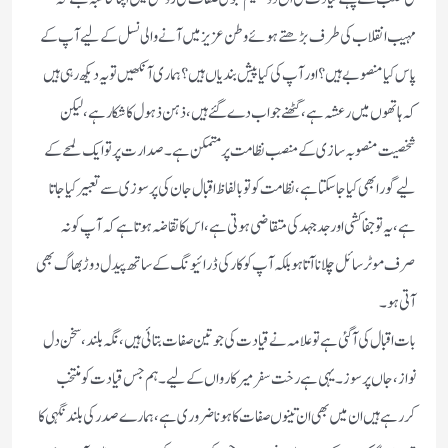
مہیب انقلاب كی طرف بڑھتے ہوئے وطن عزیز میں آنے والی نسل كے لیے آپ كے
پاس كیا منصوبے ہیں‏؟ اور آپ كی كیا پیش بندیاں ہیں‏؟ ہماری آنكھیں تو یہ دیكھ رہی ہیں
كہ ہاتھوں میں رعشہ ہے‏، گھٹنے جواب دے گئے ہیں‏، ذہن ذہول كا شكار ہے ‏، لیكن
شخصیت منصوبہ سازی كے منصب نظامت پر متمكن ہے۔ صدارت پر تو ایك لمحے كے
لیے گورابھی كیا جاسكتا ہے ‏، نظامت كو تو بالفاظ اقبال جان كی پرسوزی سے تعبیر كیا جاتا
ہے‏، یہ تو جفاكشی اور جد جہد كی متقاضی ہوتی ہے ‏، اس كا تقاضہ ہوتا ہے كہ آپ كو نہ
صرف موٹر سائل چلانا آتاہو بلكہ آپ كو كار كی ڈرائیونگ كے ساتھ پیدل دوڑ بھاگ بھی
آتی ہو۔
بات اقبال كی آگئی ہے تو علامہ نے قیادت كی جو تین صفات بتائی ہیں ‏،نگہ بلند‏، سخن دل
نواز ‏،جاں پرسوز۔ یہی ہے رخت سفر میر كارواں كے لیے۔ ہم جس قیادت كو منتخب
كررہے ہیں ان میں بھی ان تینوں صفات كا ہونا ضروری ہے ‏، ہمارے صدر كی بلندنگہی كا