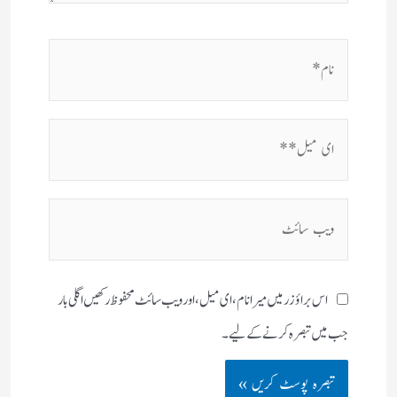
نام*
ای
میل**
ویب
سائٹ
اس براؤزر میں میرا نام، ای میل، اور ویب سائٹ محفوظ رکھیں اگلی بار
جب میں تبصرہ کرنے کےلیے۔