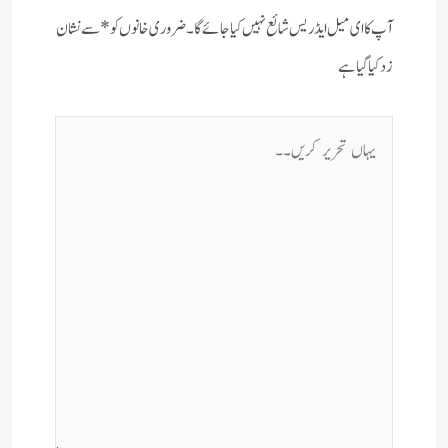
آپ کا ای میل ایڈریس شائع نہیں کیا جائے گا۔
ضروری خانوں کو
*
سے نشان
زد کیا گیا ہے
یہاں
تحریر
کریں۔۔