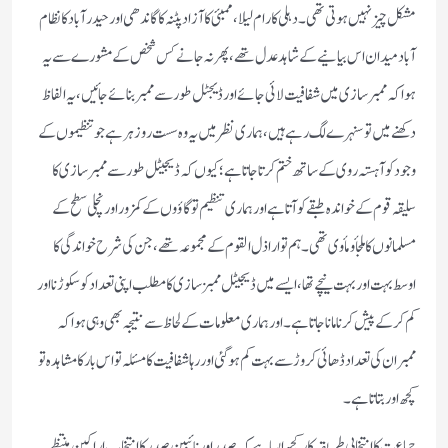
مشكل چیز نہیں ہوتی تھی۔ دہلی كا رام لیلا‏، ممبئی كا آزاد پٹنہ كا گاندھی اور حیدرآباد كا نظام
آباد میدان اس بیانیے كے شاہد عدل تھے‏، پھر نہ جانے كس شخص كے مشورے سے یہ
ہوا كہ ممبرسازی میں شفافیت لائی جائے اور ڈیجٹل طور سے ممبر بنائے جائیں‏، یہ الفاظ
دكھنے میں تو سنہرے لگ رہے ہیں ‏،ہماری نظر میں یہ وہ سست رو زہر ہے جو تنظیموں كے
وجود كو آہستہ روی كے ساتھ ختم كرتا جاتا ہے؛ كیوں كہ ڈیجیٹل طور سے ممبر سازی كا
سلیقہ قوم كے خواندہ طبقے كو آتا ہے اور ہماری تنظیم تو گاؤوں كے كمزور اور نچلی سطح كے
مسلمانوں كا ملجأ ومأوی تھی۔ ہم تو اراذل القوم كے مجموعہ تھے ‏،جن كی شرح خواندگی كا
اوسط بہت اور بہت نیچے تھا ‏،ایسے میں ڈیجیٹل ممبز سازی كا مطلب اپنی تعداد كو سكوڑنا اور
كم كر كے پیش كرنا مانا جاتا ہے۔ اور ہماری معلومات كے لحاظ سے نتیجہ بھی وہی ہوا كہ
ممبران كی تعداد ڈھائی كروڑ سے بہت كم ہوگئی اور رہا شفافیت كا مسئلہ تو اس بار كامشاہدہ تو
كچھ اور بتاتا ہے‏۔
جماعت كا انتخابی طریقہ كار كچھ ایسا ہے كہ صدر اور نائبین صدر كا انتخاب اراكین منتظمہ