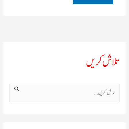
تلاش کریں
ت
ل
ا
ش