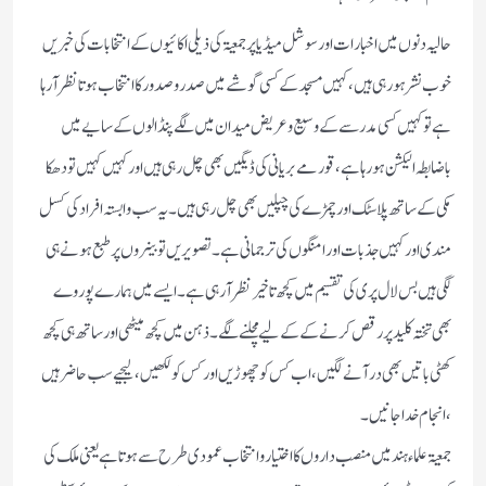
حالیہ دنوں میں اخبارات اور سوشل میڈیا پر جمعیۃ كی ذیلی اكائیوں كے انتخابات كی خبریں
خوب نشر ہورہی ہیں ‏، كہیں مسجد كے كسی گوشے میں صدر وصدور كا انتخاب ہوتا نظر آرہا
ہے تو كہیں كسی مدرسے كے وسیع وعریض میدان میں لگے پنڈالوں كے سایے میں
باضابطہ الیكشن ہورہاہے‏، قورمے بریانی كی ڈیگیں بھی چل رہی ہیں اور كہیں كہیں تو دھكا
مكی كےساتھ پلاسٹك اور چمڑے كی چپلیں بھی چل رہی ہیں۔ یہ سب وابستہ افراد كی كسل
مندی اور كہیں جذبات اور امنگوں كی ترجمانی ہے‏۔تصویریں تو بینروں پر طبع ہونے ہی
لگی ہیں بس لال پری كی تقسیم میں كچھ تاخیر نظر آرہی ہے۔ ایسے میں ہمارے پوروے
بھی تختہ كلید پر رقص كرنے كے كے لیے مچلنے لگے۔ ذہن میں كچھ میٹھی اور ساتھ ہی كچھ
كھٹی باتیں بھی در آنے لگیں‏، اب كس كو چھوڑیں اور كس كو لكھیں ‏، لیجیے سب حاضر ہیں‏
‏،انجام خداجانیں۔
جمعیۃ علماء ہند میں منصب داروں كا اختیار و انتخاب عمودی طرح سے ہوتا ہے یعنی ملك كی