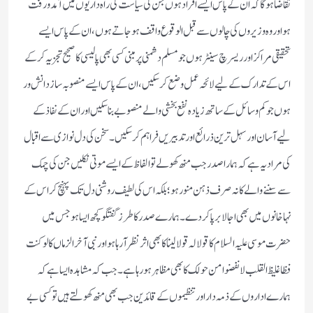
تقاضا ہوگا كہ ان كے پاس ایسے افراد ہوں جن كی سیاست كی راہ داریوں میں آمد ورفت
ہو اور وہ وزیروں كی چالوں سے قبل الوقوع واقف ہوجاتے ہوں‏، ان كے پاس ایسے
تحقیقی مراكز اور ریسرچ سینٹر ہوں جو مسلم دشمنی پر مبنی كسی بھی پالیسی كا صحیح تجزیہ كر كے
اس كے تدارك كے لیے لائحہ عمل وضع كرسكیں‏‏، ان كے پاس ایسے منصوبہ ساز دانش ور
ہوں جو كم وسائل كے ساتھ زیادہ نفع بخشی والے منصوبے بناسكیں اور ان كے نفاذ كے
لیے آسان اور سہل ترین ذرائع اور تدبیریں فراہم كرسكیں۔ سخن كی دل نوازی سے اقبال
كی مراد یہ ہے كہ ہمارا صدر جب منھ كھولے تو الفاظ كے ایسے موتی نكلیں جن كی چمك
سے سننے والے كا نہ صرف ذہن منور ہو ؛بلكہ اس كی لطیف روشنی دل تك پہنچ كر اس كے
نہاخانوں میں بھی اجالا برپا كردے۔ ہمارے صدر كا طرز گفتگو كچھ ایسا ہو جس میں
حضرت موسی علیہ السلام كا قولا لہ قولا لینا كا بھی اثر نظر آرہا ہو اور نبی آخرالزماں كا لو كنت
فظا غلیظ القلب لانفضوا من حولك كا بھی مظاہر ہورہا ہے۔ جب كہ مشاہدہ ایسا ہے كہ
ہمارے اداروں كے ذمہ دار اور تنظیموں كے قائدین جب بھی منھ كھولتے ہیں تو كسی بے