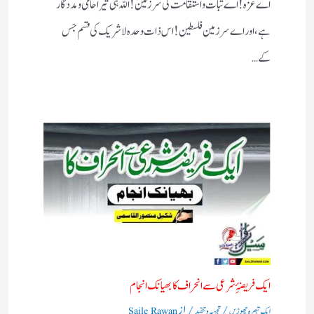
اے غزہ! اے ثبات واستقامت کی سرزمین! اللہ ہی تیرا حامی ومددگار
ہے، اور اے سرزمین فلسطین! اس ذات وحدہ لاشریک کی قسم جس
کے…
ایک فریضۂِ شرعی سے انحراف کا بھیانک انجام
/
/ از
ایک تبصرہ چھوڑیں
تجزیہ و تنقید
Saile Rawan