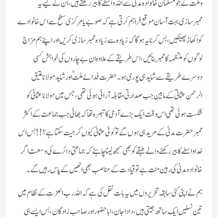
وملت كے جو مسلمان خانوادہ مدنی سے اللہ واسطے كا بیر ركھتے ہیں‏، ان كے لیے یہ
ممبرسازی بہت آسان موقع فراہم كرتی ہے كہ صوبے یا مركزی سطح سے اس خانوادے
كو اكھاڑ پھینكیں ‏، بس كرنا یہ ہوگا كہ زیادہ سے زیادہ ممبر سازی كریں اور اپنے ہم مزاج
لوگوں كو منتظمہ كا ممبر بنائیں ‏، اس طریقے كے علاوہ ان بے چاروں كی خواہش كسی
دوسرے طریقے سے شاید ہی پوری ہو۔ حضرت فدائے ملتؒ اور شاید مولانا عتیق
الرحمن عثمانیؒ كے مابین جب صدارتی مقابلہ آرائی ہوئی تھی ‏‏، جس میں مولانا عثمانی كو
شكست ہوئی تھی اس وقت ایك بڑے آدمی كا تبصرہ تھا كہ بھائی جب جماعت كے اكثر
ممبر حضرت مدنی كے مرید ہی ہوں گےتو كوئی عثمانی كیوں كر جیت سكتا ہے‏؟!! بس ا س
خدا واسطے كا بیر ركھنے والے طبقے كو بھی سمجھ لینا چاہئے كہ جماعتی دائرے كی وسعت اگر
خانوادہ مدنی كی رہین منت ہے تو قیادت كے مناصب بھی انھیں كے پاس رہیں گے۔
ہم نے اپنی كئی سابقہ تحریروں میں یہ بات نقل كی ہے كہ اللہ رب العزت كے نظام میں
تین نسلیں ایك ساتھ جیتی ہیں‏، دادا ‏جان‏، ابا حضور اور صاحب زادگان‏، بس ایسے ہی