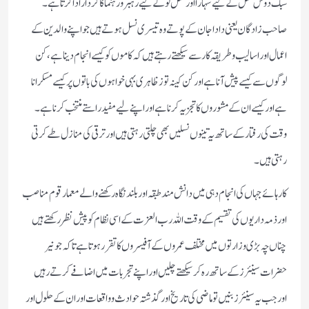
سبك دوش نسل كے لیے سہارا اور نسل نو كے لیے رہبر ورہنما كا كردار ادا كرتا ہے۔
صاحب زادگان یعنی دادا جان كے پوتے وہ تیسری نسل ہوتے ہیں جو اپنے والدین كے
اعمال اور اسالیب و طریقہ كار سے سیكھتے رہتے ہیں كہ كاموں كو كیسے انجام دینا ہے‏، كن
لوگوں سے كیسے پیش آنا ہے‏اور كن كینہ توز ظاہری بہی خواہوں كی باتوں پر كیسے مسكرانا
ہے اور كیسے ان كے مشوروں كا تجزیہ كرنا ہے اور اپنے لیے مفید راستے منتخب كرنا ہے۔
وقت كی رفتار كے ساتھ یہ تینوں نسلیں بھی چلتی رہتی ہیں اور ترقی كی منازل طے كرتی
رہتی ہیں‏۔
كارہا ئے جہاں كی انجام دہی میں دانش مند طبقہ اور بلندنگاہ ركھنے والے معمار قوم مناصب
اور ذمہ داریوں كی تقسیم كے وقت اللہ رب العزت كے اسی نظام كو پیش نظر ركھتے ہیں
چناں چہ بڑی وزارتوں میں مختلف عمروں كے آفیسروں كا تقرر ہوتا ہے تا كہ جونیر
حضرات سینئر ز كے ساتھ رہ كر سیكھتے چلیں اور اپنے تجربات میں اضافے كرتے رہیں
اورجب یہ سینئرز بنیں تو ماضی كی تاریخ اور گذشتہ حوادث وواقعات اور ان كے حلول اور