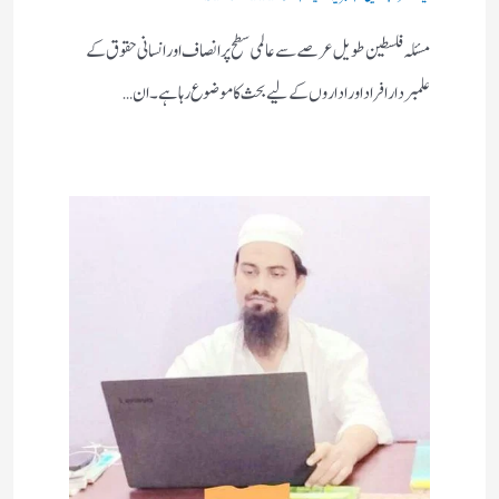
مسئلہ فلسطین طویل عرصے سے عالمی سطح پر انصاف اور انسانی حقوق کے
علمبردار افراد اور اداروں کے لیے بحث کا موضوع رہا ہے۔ ان…