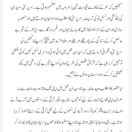
سمجھیں كہ عمر كے لحاظ سے قیادت تین زمروں میں منقسم ہوتی ہے۔ سرپرستی‏، میدان
كی جفاكشی‏ او ر نسل نو كی تربیت‏۔ سرپرستی كا مطلب وہ دادا جان ہوتے ہیں جو منصوبہ
سازی اور ان كے اجراؤ و نفاذ میں كارہائے جہاں اورغم روزگار سے دنیا بھر كے تجربے
حاصل كر كے زندگی كے چوتھے مرحلے مرحلۃ الزہد میں پہنچ كر اپنے ماتحتین كی
سرپرستی و نگرانی فرماتے ہیں كہ میدان عمل میں ڈٹی ہوئی دوسری نسل كہیں كوئی غلطی
تو نہیں كررہی ہے كہ قرآنی قصص كی طرح وہ ان كو اپنے تجربے كی روشنی میں كچھ
نصیحتیں كر كے راہ راست پر واپس لے آئیں۔
ابا حضور كا مطلب وہ ید عاملہ ہے جو میدان عمل میں اپنی تگ وتاز اور جد وجہد سے نہ
صرف اپنی فلاح وبہبود كے لیے كوشاں رہتا ہے ؛ بلكہ ترقی كے راستوں میں آڑے آنے
والے ہر بڑے پتھر كو ہٹا كردور آیند كی نسلوں كے لیے بھی ترقی كے راستے ہموار كررہا
ہوتا ہے۔ یہی وہ جانباز طبقہ ہوتا ہے جو اپنے مضبوط كاندھوں پر دنیا وجہان كا بوجھ لاد كر