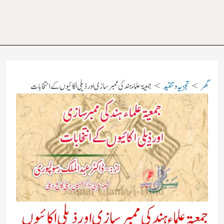
گھر
تجزیہ و تنقید
جمعیۃ علماء ہند كی ممبرسازی اورذیلی اكائیوں كے انتخابات
جمعیۃ علماء ہند كی ممبرسازی اورذیلی اكائیوں