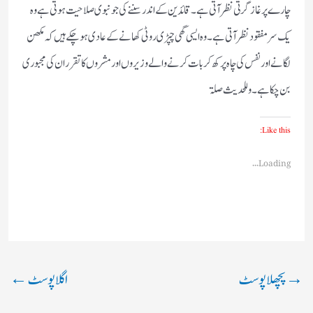
چارے پر غاز گرتی نظر آتی ہے۔ قائدین كے اندر سننے كی جو نبوی صلاحیت ہوتی ہے وہ
یك سر مفقود نظر آتی ہے۔ وہ ایسی گھی چپڑی روٹی كھانے كے عادی ہوچكے ہیں كہ مكھن
لگانے اور نفس كی چاہ پركھ كر بات كرنے والے وزیروں اور مشروں كا تقرر ان كی مجبوری
بن چكا ہے۔ وللحدیث صلۃ
Like this:
Loading...
→
پچھلا پوسٹ
اگلا پوسٹ
←