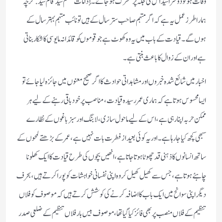
وفات ہو تو دوسرا سید اس كی جگہ پر متحرك ہوجائے۔ إذا مات منہم سید قام سید. گرچہ
ہمارا طرز عمل یہ ہے كہ اگر مہتمم صاحب ستر سال كے ہیں تو نائب مہتمم بہتر سال كے
ہوں گے۔ قیادت كے باب میں یہ وہ كھوٹ ہے جو قوموںكو قائدانہ مایوسی كا شكار بناتی
ہے ‏ اور ان كے زوال كا باعث بنتی ہے۔
اخبار میں شائع شدہ خبروں اور مشاہداتی حوادث كا اگر صحیح معنوں میں جائزہ لیا جائے تو
ایسا محسوس ہوتا ہے كہ ہماری عمر رسیدہ قیادت ‏، مناصب پر خودباقی رہنے كے لیے ہر
ممكن حربہ اپنا رہی ہے ‏، اس كے لیے ماحول سازی ‏، لابنگ اور سبز باغوں كے نظارے
سبھی كچھ كیا جارہا ہے۔ اور یہ كوئی بعید از فطرت بات نہیں ہے‏، عمر كے بڑھتے لمحوں كے
ساتھ انسانوں كا ذہنی قد چھوٹا ہوتا جاتا ہے‏ ‏،انھیں بچوں كی طرح قیادت كا ایك كھلونا
چاہئے ہوتا ہے‏، جس سے كھیل كھیل كر وہ اپنی نفسانی خواہشات كو پورا كرتے ہیں‏، بحرف
دیگر اپنی سوانح میں ایك باب كا اضافہ كرنے كی كوشش كرتے ہیں كہ موصوف كو فلاں
تنظیم كے فلاں منصب پر بھی فائز كیا گیا تھا‏، موصوف بیس بار فلاں تنظیم كے ضلعی صدر