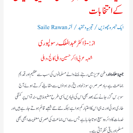
كے انتخابات
/
/ از
ایک تبصرہ چھوڑیں
تجزیہ و تنقید
Saile Rawan
از:- ڈاكٹر عبدالملك رسولپوری
شعبہ عربی ذاكرحسین دہلی كالج ‏،دہلی
جمعیۃ علماء ہند
وطن عزیز میں رہنے بسنے والے مسلمانوں كی سب سے عظیم اور قدیم
جماعت ہے‏،باد صرصر‏، پرسوزلُو اور یخ بستہ ہواؤں سے مقابلے كرتے ہوئے آج
سوبرس گزرجانے كے بعد بھی ا س كی بنیادیں اُسی طرح مضبوط ہیں‏، نہ تو اس پر كہنگی
طاری ہوئی اور نہ ہی اس كا اعتبار كم ہوا ہے ؛ بلكہ نئے نئے شعبے قائم ہوتے جارہے ہیں اور
خدمات كا دائرہ وسیع ہوتا جارہا ہے جس سے اس جماعت كی عصری معنویت ابھی بھی
مسلم اور باقی نظر آتی ہے۔