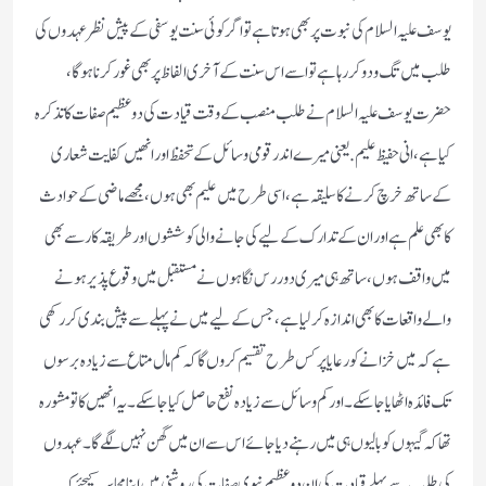
یوسف علیہ السلام كی نبوت پر بھی ہوتا ہے تو اگر كوئی سنت یوسفی كے پیش نظر عہدوں كی
طلب میں تگ ودو كررہا ہے تو اسے اس سنت كے آخری الفاظ پر بھی غور كرنا ہوگا‏،
حضرت یوسف علیہ السلام نے طلب منصب كے وقت قیادت كی دو عظیم صفات كا تذكرہ
كیا ہے ‏، انی حفیظ علیم. یعنی میرے اندر قومی وسائل كے تحفظ ‏ اور انھیں كفایت شعاری
كے ساتھ خرچ كرنے كا سلیقہ ہے‏، اسی طرح میں علیم بھی ہوں‏، مجھے ماضی كے حوادث
كا بھی علم ہے اور ان كے تدارك كے لیے كی جانے والی كوششوں اور طریقہ كارسے بھی
میں واقف ہوں ‏،ساتھ ہی میری دور رس نگاہوں نے مستقبل میں وقوع پذیر ہونے
والے واقعات كا بھی اندازہ كرلیا ہے‏، جس كے لیے میں نے پہلے سے پیش بندی كرركھی
ہے كہ میں خزانے كو رعایا پر كس طرح تقسیم كر وں گا كہ كم مال متاع سے زیادہ برسوں
تك فائدہ اٹھایا جاسكے۔ اور كم وسائل سے زیادہ نفع حاصل كیا جاسكے۔ یہ انھیں كا تو مشورہ
تھا كہ گیہوں كو بالیوں ہی میں رہنے دیا جائے اس سے ان میں گھن نہیں لگے گا۔ عہدوں
كی طلب سے پہلے قیادت كی ان دوعظیم نبوی صفات كی روشنی میں اپنا محاسبہ كیجئے كہ