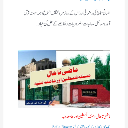
انسانی سماج کی رہنمائی اور اس کے روز مرہ مختلف النوع وہمہ جہت پیش
آمدہ مسائل ، حاجات ، ضروریات وتقاضے کے حل کی بنیاد…
ماضی تا حال، مسئلہ فلسطین اور جامعہ ملیہ
/
/ از
ایک تبصرہ چھوڑیں
تجزیہ و تنقید
Saile Rawan