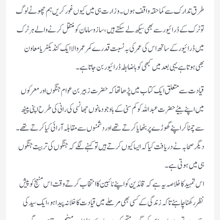
طرق تدارك سے كما حقہ واقف ہوں۔ وزارت ہی میں كیوں غور كریں ہم چھوٹے لوگ
تو ٹرك كے ڈرائیور سے بھی سیكھ لے سكتے ہیں ‏، سازوسامان كو منتقل كرنے والے ہرٹرك
میں ڈرائیور كے ساتھ اس كی عمر كی بہ نسبت قدرے كمر عمر والا ایك كنڈیكٹر یا معاون
بھی ہوتا ہے یہی بعد میں كبھی كوباضابطہ ڈرائیور بن جاتا ہے۔
قیادت سے متعلق ایك كتاب میں پڑھا تھا كہ حضرت زبیربن عوام جنگوں اورمعركوں
میں اپنے بیٹے حضرت عبداللہ كو كم سنی كے باوجود مانوں جھانسی كی رانی كی طرح اپنی پیٹھ
سے چمٹا كر اپنے گھوڑے پر بٹھایا كرتے تھے اور دشمنوں سے مقابلہ آرائی كیا كرتے تھے۔
دیگر صحابہ نے دریافت كیا كہ ایسا كیوں كرتےہیں توكہنے لگے كہ جنگوں كی تربیت جنگوں
ہی میں ہوتی ہے۔
اس تمہید كا خلاصہ یہ ہے كہ قائدین كو اپنے نائبین كا انتخاب كرتےوقت اس منہج كو پیش
نظر ركھنا چاہئے تاكہ زندگی كے كسی بھی مرحلے میں قیادت كا خلا نہ پیدا ہو ‏، ایك سید كی