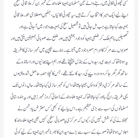
كسی چھوٹی اكائی میں رہنے والے تین مسلمان جمعیۃ علماء ہند كے ممبر بن كر علاقائی سطح پر
اپنے لیے ایك امیر كا انتخاب كرتے ہیں ‏،یہ چھوٹی اكائیاں‏، جنھیں اصطلاحی طور علاقائی
جمعیت كہا جاتا ہے جب مل جاتی ہیں تو تحصیل سطح كی جمعیت وجود میں آجاتی ہے اور
تحصیلیں باہم ملك كر ضلعی جمعیۃ كو وجود بخشتی ہیں اور ضلع سے صوبائی جمعیتیں بنتی ہیں اور
صوبوں سے مركز كا اہرام مصر وجود میں آتا ہے۔ ہمارے بچپن میں ممبرسازی كا طریقہ
یہ ہوتا تھا كہ بہت سی رسیدوں كے بنڈل پہنچتے تھے اور ہم اپنے بھائیوں اور اساتذہ كے
ساتھ گھر گھر جاكردو دو روپیے كی رسید كاٹتے تھے ‏،جس كا نچلا حصہ حاصل شدہ پیسوں
كے ساتھ مركزی دفتر كو واپس بھیجا جاتا تھا‏، اس كو ممبرسازی كہا جاتا تھا۔ حالیہ دنوں تك
یہی طریقہ رائج رہا‏‏ اور كہاجاتاتھا كہ جمعیۃ علماء ہند كے ڈھائی كروڑ ممبرز ہیں‏ اوریہ ہندوستانی
مسلمانوں كی سب سے بڑی تنظیم ہے۔ اس بیانیے كو كبھی كس معترض یا دشمن نے
جھٹلانے كی كوشش نہیں كی ‏، كیوں كہ مركزی یا صوبائی سطح پر كہیں بھی جمعیۃ علماء ہند كا
اجلاس ہوتا تھا تو صوبے كے سب سے بڑے میدان كا بھرنا ممبران جمعیۃ كے لیے كوئی