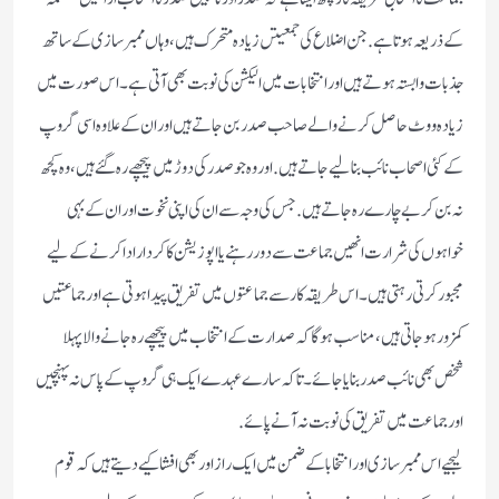
كے ذریعہ ہوتا ہے. جن اضلاع كی جمعیتں زیادہ متحرك ہیں‏، وہاں ممبر سازی كے ساتھ
جذبات وابستہ ہوتے ہیں اور انتخابات میں الیكشن كی نوبت بھی آتی ہے۔ اس صورت میں
زیادہ ووٹ حاصل كرنےوالے صاحب صدر بن جاتے ہیں اور ان كے علاوہ اسی گروپ
كے كئی اصحاب نائب بنالیے جاتے ہیں. اور وہ جو صدر كی دوڑ میں پیچھے رہ گئے ہیں‏، وہ كچھ
نہ بن كر بے چارے رہ جاتے ہیں. جس كی وجہ سے ان كی اپنی نخوت اور ان كے بہی
خواہوں كی شرارت انھیں جماعت سے دور رہنے یا اپوزیشن كا كردار ادا كرنے كے لیے
مجبور كرتی رہتی ہیں۔ اس طریقہ كار سے جماعتوں میں تفریق پیدا ہوتی ہے اور جماعتیں
كمزور ہوجاتی ہیں ‏، مناسب ہوگا كہ صدارت كے انتخاب میں پیچھے رہ جانے والا پہلا
شخص بھی نائب صدر بنایا جائے۔ تاكہ سارے عہدے ایك ہی گروپ كے پاس نہ پہنچیں‏
اور جماعت میں تفریق كی نوبت نہ آنے پائے.
لیجیے اس ممبر سازی اور انتخابا كے ضمن میں ایك راز اور بھی افشا كیے دیتے ہیں كہ قوم