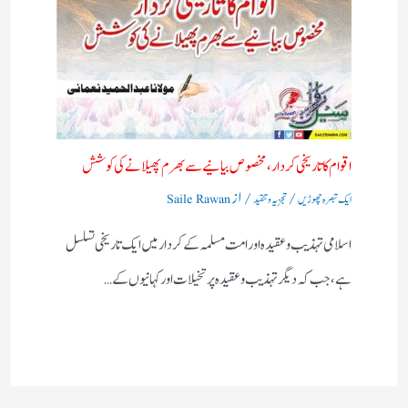
اقوام کا تاریخی کردار،مخصوص بیانیے سے بھرم پھیلانے کی کوشش
/
/ از
ایک تبصرہ چھوڑیں
تجزیہ و تنقید
Saile Rawan
اسلامی تہذیب و عقیدہ اور امت مسلمہ کے کردار میں ایک تاریخی تسلسل
ہے، جب کہ دیگر تہذیب و عقیدہ پر تخیلات اور کہانیوں کے…