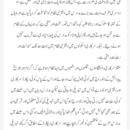
ہی نہیں، جو وقت کی ضرورت ہے،اس کا نہ ہونا ایک بہت بڑی کمی اور نقص ہے، تو
دوسری طرف بہت سے بڑے مدارس میں دفتری نظام کو اتنا سخت کردیا گیا ہے اور وہاں
کے عملہ کا سلوک اور برتاؤ طلبہ کیساتھ اس قدر سخت اور منفی ہے کہ وہ یہاں کے نظام
سے بدظن ہو جاتے ہیں اور پھر اپنی اولاد کو مدارس کی چہار دیواری سے قریب نہیں
ہونے دیتے ۔جبکہ سرکاری اسکولوں میں دفتری نظام میں بہت حد تک سہولت اور
رعایت رہتی ہے ۔
مثلا سرکاری دانشگاہوں ،محکموں اور شعبوں میں ایسا نظام ہوتا ہے کہ اگر نام اور تاریخ
پیدائش کے اندراج میں کوئی بھول چوک ہو جائے اور اس کے پاس کوئی ریکارڈ سرکاری
اور دفتری موجود ہے تو اس میں تبدیلی ہو جاتی ہے لیکن مدارس دینیہ میں اس سلسلے میں
کوئی رعایت نہیں برتی جاتی اور جو درج ہوگیا اس میں تبدیلی کی کوئی معقول اور شرعی وجہ
کے بعد بھی گنجائش نہیں ہوتی، گویا قلم اٹھا لیا گیا اور روشنائی خشک ہوگئی ،اس سلسلے میں
مدارسِ عربیہ کے منتظمین کو غور کرنا چاہیے اور سرکاری ریکارڈ کے مطابق اگر کچھ تبدیلی