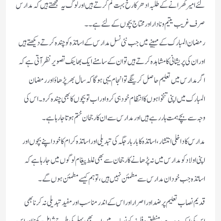
لئے امیر گھرانے کے طلبہ ادھر کا رخ بہت کم کرتے ہیں اور لوگ یہ سمجھتے ہیں کہ مدارس
صرف غریب یتیم و نادار اور محتاج بچوں کے لئے ہے ۔۔
رمضان المبارک کے مہینے میں جب نئی نسل مدارس کے اساتذہ کو چندہ کرتے دیکھتے ہیں
اور ان کی پریشانی کا مشاہدہ کرتے ہیں تو ان کے سامنے ایک بھاینک تصویر نظر آتی ہے کہ
اگر مدارس میں تعلیم حاصل کرینگے تو انجام یہی ہوگا کہ سال بھر پڑھاؤ اور رمضان
المبارک میں اپنی تنخواہوں کا انتظام خود ہی کرو اور اب تو بچوں کا بھی چندہ کرو۔اس کی
وجہ سے بچے ہمت ہار رہے ہیں اور مدارس سے ان کا رجحان ختم ہوتا جارہا ہے۔
مدارس کا داخلی انتشار ،اساتذہ کا بار بار جگہ کی تبدیلی اور اساتذہ کرام کا خود اپنے بچوں اور
اپنی اولاد کو مدارس میں نہ پڑھانے کا رجحان سے بھی غلط پیغام لوگوں میں جارہا ہے کہ
اساتذہ جب خود ان مدارس سے مطمئن نہیں ہیں، تو ہم کیسے مطمئن ہوں گے۔
قدیم نصاب تعلیم پر ضد اور اصرار اور اس کے اندر مناسب اور مفید تبدیلی نہ کرنا بھی