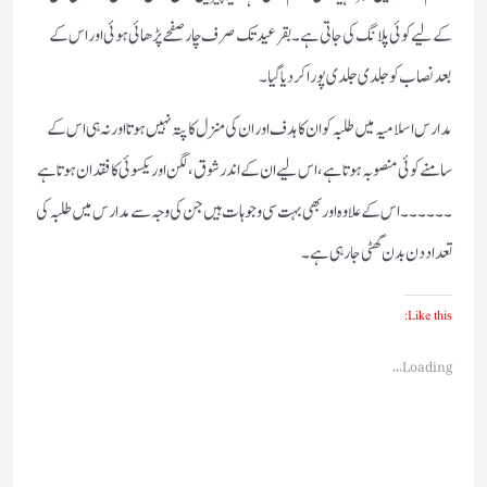
کے لیے کوئی پلانگ کی جاتی ہے ۔ بقر عید تک صرف چار صفحے پڑھائی ہوئی اور اس کے
بعد نصاب کو جلدی جلدی پورا کردیا گیا ۔
مدارس اسلامیہ میں طلبہ کو ان کا ہدف اور ان کی منزل کا پتہ نہیں ہوتا اور نہ ہی اس کے
سامنے کوئی منصوبہ ہوتا ہے ،اس لیے ان کے اندر شوق ،لگن اور یکسوئی کا فقدان ہوتا ہے
۔۔۔۔۔۔اس کے علاوہ اور بھی بہت سی وجوہات ہیں جن کی وجہ سے مدارس میں طلبہ کی
تعداد دن بدن گھٹی جارہی ہے ۔
Like this:
Loading...