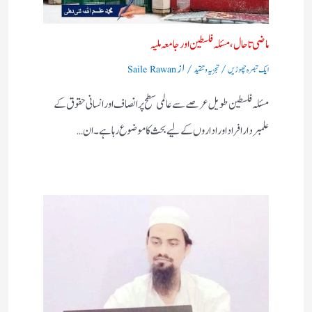
ماضی تا حال، مسئلہ فلسطین اور جامعہ ملیہ
/
/ از
ایک تبصرہ چھوڑیں
تجزیہ و تنقید
Saile Rawan
مسئلہ فلسطین طویل عرصے سے عالمی سطح پر انصاف اور انسانی حقوق کے
علمبردار افراد اور اداروں کے لیے بحث کا موضوع رہا ہے۔ ان…