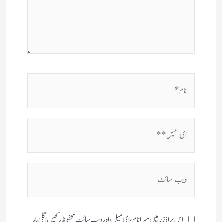
نام*
ای
میل**
ویب
سائٹ
اس براؤزر میں میرا نام، ای میل، اور ویب سائٹ محفوظ رکھیں اگلی بار