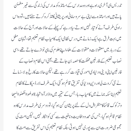
تدریس ہی آخری راہ ہے اور وہ مدارس کے اساتذہ کو مدارس کی زندگی سے غیر مطمئن
پاتے ہیں اور اساتذہ سے اپنی بے سروسامانی اور پریشانی کا تذکرہ کرتے سنتے ہیں ،تو وہ اس
راہ کی طرف آنے کو تیار نہیں ہوتے ،یاد رہے کہ پہلے کے حالات اور آج کے حالات
میں بہت فرق ہے ایک زمانے میں درس نظامی ایک کامیاب نظام تعلیم تھا،شاہان مغل
کے دربار میں معقولات و منقولات کے علماء اپنے علوم کی بنا پر نوازے جاتے تھے ،اسی
نصاب تعلیم کے فارغین مملکت کا حصہ بن جاتے تھے ،یعنی اس نظام و نصاب کے
فارغین اپنی دینی و دنیاوی امور کی قیادت کررہے تھے ،لیکن حالات کا رخ بدلا، زمانے
نے نئی کروٹ لی اور دین و دنیا کی تفریق قائم ہوگئی ،ایک طرف لارڈ میکالے کا نظام
تعلیم اپنا سکہ جمانے میں کامیاب رہا ، جس کے نتیجہ میں و اذا رآوا تجارة او لھوا انفضوا الیھا
وترکوک قائما کا منظر اہل دل کے لئے پریشان کن ہوگیا ،تو دوسری طرف مدارس کا وہ
نظام قائم ہوگیا ،جس کی محدود افادیت و نافعیت سے کسی کو انکار نہیں ،لیکن امت کی
مجموعی ضرورت ان سے پوری نہیں ہوتی ،بلکہ نظام تعلیم کی اس تفریق سے امت کا