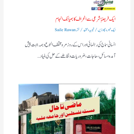
ایک فریضۂِ شرعی سے انحراف کا بھیانک انجام
/
/ از
ایک تبصرہ چھوڑیں
تجزیہ و تنقید
Saile Rawan
انسانی سماج کی رہنمائی اور اس کے روز مرہ مختلف النوع وہمہ جہت پیش
آمدہ مسائل ، حاجات ، ضروریات وتقاضے کے حل کی بنیاد…