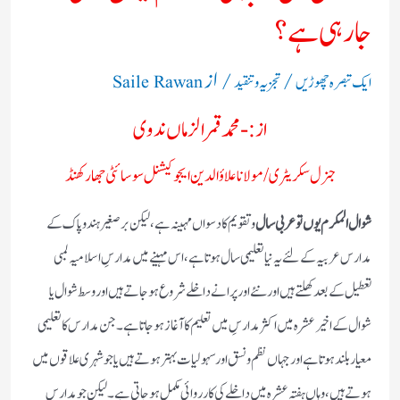
جارہی ہے ؟
/
/ از
ایک تبصرہ چھوڑیں
تجزیہ و تنقید
Saile Rawan
از:- محمد قمر الزماں ندوی
جنرل سکریٹری/مولانا علاؤ الدین ایجوکیشنل سوسائٹی جھارکھنڈ
شوال المکرم یوں تو عربی سال
و تقویم کا دسواں مہینہ ہے ،لیکن برصغیر ہندوپاک کے
مدارس عربیہ کے لئے یہ نیا تعلیمی سال ہوتا ہے،اس مہینے میں مدارسِ اسلامیہ لمبی
تعطیل کے بعد کھلتے ہیں اور نئے اور پرانے داخلے شروع ہوجاتے ہیں اور وسط شوال یا
شوال کے اخیر عشرہ میں اکثر مدارسِ میں تعلیم کا آغاز ہوجاتا ہے۔جن مدارس کا تعلیمی
معیار بلند ہوتا ہے اور جہاں نظم و نسق اور سہولیات بہتر ہوتے ہیں یا جو شہری علاقوں میں
ہوتے ہیں، وہاں ہفتہ عشرہ میں داخلے کی کارروائی مکمل ہوجاتی ہے۔لیکن جو مدارس