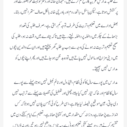
کے طلبہ مدارسِ عربیہ کا رخ کم کرتے ہیں ،مہمان خانہ اور دفتر تو بہت خوبصورت اور
پرکشش ہوتا ہے، لیکن ہاسٹل ،باتھ روم اور باورچی خانہ بالکل صاف ستھرا نہیں رہتا۔
بعض ادارے میں تعلیم و تربیت کی طرف توجہ کم رہتی ہے ،صرف طلبہ کی تعداد
بڑھانے کے چکر میں داخلہ پر داخلہ لیتے رہتے ہیں تاکہ چندے میں دقت نہ ہو ،طلبہ کی
صحیح تعلیم و تربیت نہ ہونے کی وجہ سے جب یہ طلبہ گھر پہنچتے ہیں اور ان کے والدین بچوں
میں دینی مزاج اور ماحول نہیں پاتے ہیں تو وہ بدظن ہو جاتے ہیں اور پھر اپنے بچوں کو
مدارس نہیں بھیجتے۔
مدارس میں پورے سال کا کوئی نظام ، شیڈول اور ٹائم ٹیبل نہیں ہوتا ،پہلے سے پورے
سال کا نظام اور خاکہ تیار نہیں کیا جاتا ،چھٹی اور تعطیل کی تفصیلات پہلے سے ترتیب نہیں
دی جاتی ،عین موقع پر فیصلہ لیا جاتا ہے ،اسی طرح کوئی لیسن پلان نہیں ہوتا کہ کس
انداز سے پڑھانا ہے روزانہ کس مقدار میں اور کتنا پڑھانا ہے ،تعلیم کے ایام کتنے دن میں
تقسیم کرنے ہیں ،ہر مہینے کتنی تعلیم ہونی ہے ،یہ چیزیں واضح نہیں ہوتیں اور نہ ہی اس