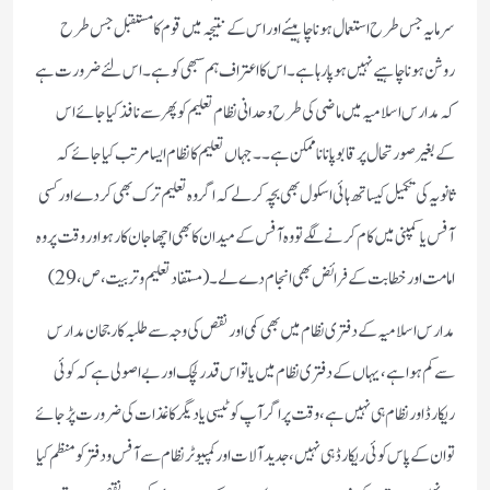
سرمایہ جس طرح استعمال ہونا چاہیئے اور اس کے نتیجہ میں قوم کا مستقبل جس طرح
روشن ہونا چاہیے نہیں ہو پا رہا ہے۔اس کا اعتراف ہم سبھی کو ہے۔اس لئے ضرورت ہے
کہ مدارس اسلامیہ میں ماضی کی طرح وحدانی نظام تعلیم کو پھر سے نافذ کیا جائے اس
کےبغیر صورتحال پر قابو پانا ناممکن ہے ۔۔جہاں تعلیم کا نظام ایسا مرتب کیا جائے کہ
ثانویہ کی تکمیل کیساتھ ہائی اسکول بھی بچہ کرلے کہ اگر وہ تعلیم ترک بھی کردے اور کسی
آفس یا کمپنی میں کام کرنے لگے تو وہ آفس کے میدان کا بھی اچھا جان کار ہو اور وقت پر وہ
امامت اور خطابت کے فرائض بھی انجام دے لے ۔ (مستفاد تعلیم و تربیت،ص،29)
مدارس اسلامیہ کے دفتری نظام میں بھی کمی اور نقص کی وجہ سے طلبہ کا رجحان مدارس
سے کم ہوا ہے ،یہاں کے دفتری نظام میں یا تو اس قدر لچک اور بے اصولی ہے کہ کوئی
ریکارڈ اور نظام ہی نہیں ہے، وقت پر اگر آپ کو ٹیسی یا دیگر کاغذات کی ضرورت پڑ جائے
تو ان کے پاس کوئی ریکارڈ ہی نہیں ،جدید آلات اور کمپیوٹر نظام سے آفس و دفتر کو منظم کیا