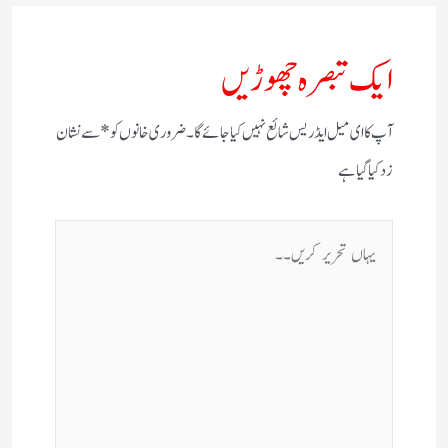
ایک تبصرہ چھوڑیں
آپ کا ای میل ایڈریس شائع نہیں کیا جائے گا۔
ضروری خانوں کو
*
سے نشان
زد کیا گیا ہے
یہاں
تحریر
کریں۔۔