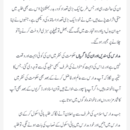
ان کی حالت رہی اور جس طرح ایک بڑی تعداد کو در بدر بھتکنا پڑا اس سے بھی طلبہ میں
منفی اثرات پڑے ہیں ،میں نے خود ایک بڑی تعداد اساتذہ کی دیکھی ہے، جنہوں نے اپنا
میدان بدل دیا اور وہ تجارت میں لگ گئے ،بعض تو ٹھیلے پر سبزی فروخت کرنے یا آٹو
چلانے پر مجبور ہو گئے۔
مدارس کی سندیں اور ان کی ڈگریاں
حکومت کی نظر میں ان کی کوئی اہمیت اور وقعت
نہیں ہے اور نہ اس کی اہمیت کو منوانے کی طرف کبھی سنجیدگی سے توجہ دی گئی ،جس کا
نتیجہ یہ نکلا کہ آپ مدارس سے عالم اور فاضل کرنے کے بعد بھی حکومت کی نظر میں
آپ ناخواندہ ہیں ،اگر آپ پاسپورٹ بنواتے ہیں تو ان اسناد اور ڈگریوں کے بعد بھی آپ
کا شمار مزدوروں اور ناخواندہ لوگوں میں ہوتا ہے۔
جب مدارس اسلامیہ کی طرف سے یہ اعلان آنے لگا کہ طلبہ ہائی اسکول کرکے ہی
مدارس میں آئیں اور خود مدارس میں ہائی اسکول کے نصاب کی بات ہونے لگی، تو طلبہ