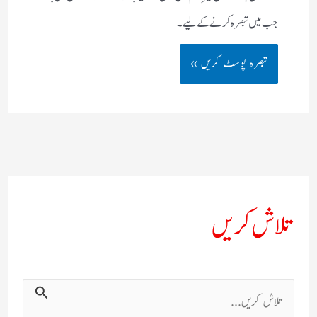
جب میں تبصرہ کرنے کےلیے۔
تلاش کریں
ت