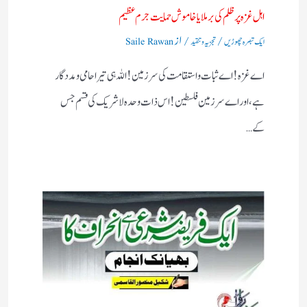
اہل غزہ پر ظلم کی برملا یا خاموش حمایت جرم عظیم
/
/ از
ایک تبصرہ چھوڑیں
تجزیہ و تنقید
Saile Rawan
اے غزہ! اے ثبات واستقامت کی سرزمین! اللہ ہی تیرا حامی ومددگار
ہے، اور اے سرزمین فلسطین! اس ذات وحدہ لاشریک کی قسم جس
کے…