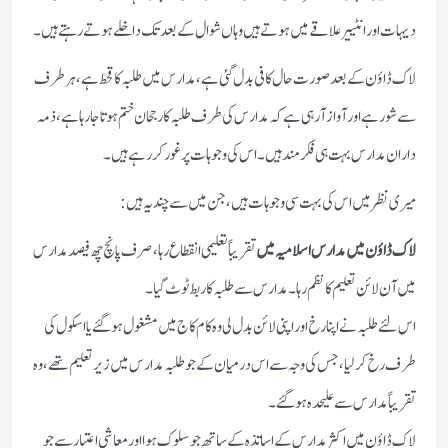
دیہات اور انٹییر علاقے میں ہوتے ہیں وہاں شوال کے بعد تک داخلے ہوتے رہتے ہیں۔
لاک ڈاؤن کے بعد صورت حال کافی بدل گئی ہے ،مدارس میں طلبہ کا قحط ہے ،ہر طرف
سے شور ہے اور آواز آرہی ہے کہ مدارس کی طرف طلبہ کا رجحان ختم ہوتا جارہا ہے،ذمہ
داران مدارس بہت ہی فکر مند ہیں ۔ اس کی وجوہات پر غور کررہے ہیں۔
میری نظر میں اس کی بہت سی وجوہات ہیں ،جن میں سے چند یہ ہیں:
لاک ڈاؤن میں مدارس اسلامیہ میں
تقریباً تعلیمی انقطاع رہا ،صرف پانچ چھ فیصد مدارس
میں آن لائن تعلیم کا نظم رہا ۔مدارس سے طلبہ کا ربط ٹوٹ گیا۔
اس لئے طلبہ نے اپنا رخ اور اپنی لائن بدل لی وہ کام کاج میں مشغول ہوگئے یا اسکول کی
طرف رخ کرلیا، جس کی وجہ سے اس درمیان کے جو طلبہ مدارس میں زیر تعلیم تھے، وہ
تقریباً مدارس سے علیحدہ ہوگئے ۔
لاک ڈاؤن میں اکثر مدارس کے اساتذہ کے ساتھ جو سلوک ہوا اور معاشی اعتبار سے جو