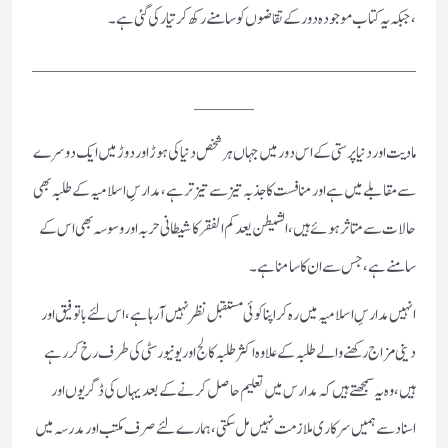
،جبکہ یہ کتاب موجودہ دور کے تقاضوں کو سامنے رکھ کر تیار کی گئی ہے ۔
ــــــــــــــــــــــــــــــــ
ـــــ
مادیت اور دنیا پرستی کے اس دور میں جہاں ہر شخص دنیا کی ہوڑ اور دوڑ میں ایک دوسرے
سے مقابلے میں ہے اور منافست کا جذبہ تیز سے تیزتر ہے ، مدارسِ اسلامیہ کے طلبہ بھی
حالات سے متاثر ہوئے ہیں،الشیطن یعدکم الفقر کا شیطانی حربہ اور وسوسہ بھی اس کے
سامنے ہے ،جس سے ان کا سامنا ہے۔
انہیں مدارسِ اسلامیہ میں رہ کر اپنا کوئی مستقبل نظر نہیں آرہا ہے، اس لئے باتوفیق اور
دینی مزاج رکھنے والے طلبہ کے علاوہ اکثر طلبہ کالج اور یونیورسٹی کی طرف رخ کررہے
ہیں، وہ یہ سمجھتے ہیں کہ مدارس میں تعلیم حاصل کرنے کے بعد یہاں کی ڈگریوں اور
اسناد سے ہمیں سرکاری ملازمت نہیں مل سکتی، ہمارے لئے صرف مکتب اور مدرسہ میں