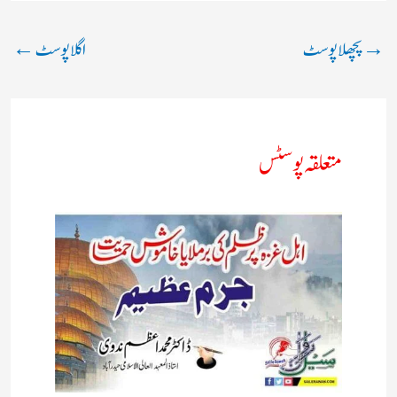
→
پچھلا پوسٹ
اگلا پوسٹ
←
متعلقہ پوسٹس