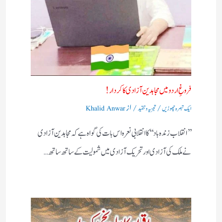
فروغِ اردو میں مجاہدین آزادی کا کردار!
/
/ از
ایک تبصرہ چھوڑیں
تجزیہ و تنقید
Khalid Anwar
’’انقلاب زندہ باد‘‘کا انقلابی نعرہ اس بات کی گواہ ہے کہ مجاہدین آزادی
نے ملک کی آزادی اور تحریک آزادی میں شمولیت کے ساتھ ساتھ…