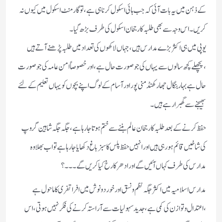
کے ذہن میں یہ بات آئی کہ جب ہائی اسکول کرنا ہی ہے ،تو گارمنٹ اسکول میں کیوں نہ
کریں ۔ اس وجہ سے بھی طلبہ کا رجحان اسکول کی طرف بڑھ گیا۔
یوپی میں ہی اکثر بڑے مدارس ہیں ،جہاں لاکھوں کی تعداد میں طلبہ پڑھنے آتے ہیں
،پچھلے کچھ سالوں سے یہاں کی جو صورت حال ہے، اور خصوصاً امن عامہ کی جو صورت
حال ہے بہار بنگال جھارکھنڈ منی پور اور آسام کے لوگ اپنے بچوں کو یہاں تعلیم کے لئے
بھیجنے سے گھبرا رہے ہیں۔
حفظ کرنے کے بعد طلبہ کا رجحان عالم بننے سے ختم ہوتا جارہاہے ،جگہ جگہ شاہین گروپ
کی شاخیں قائم ہورہی ہیں اور انہیں حفظ پلس کا سبز باغ دکھایا جارہا ہے تو اب بھلا وہ
مدارس کی طرف کہاں آئیں گے اور ادھر کا رخ کیا کریں گے۔۔۔؟
مدارس اسلامیہ میں اکثر جگہ نظم و نسق اور خورد و نوش میں افرا تفری کا ماحول ہے
،اعتدال و توازن کی کمی ہے، جدید سہولیات سے آراستہ کرنے کی فکر نہیں ہوتی، اس