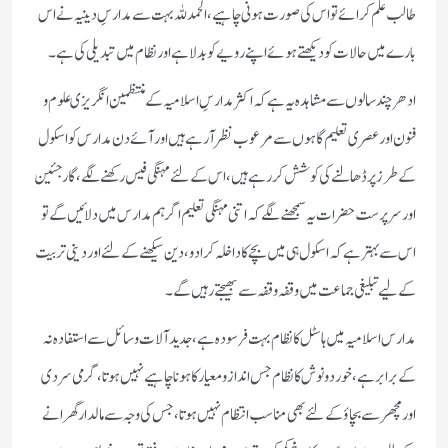
طالب علم کرائے تو اس کی صورت ہونی چاہیے ،الحمد للہ بہت سے مدارسِ دینیہ نے اس
بارے میں حالات کو دیکھتے ہوئے اپنے رویے کو بدلا ہے اور نظام میں تبدیلی کی ہے۔
ادھر چند سالوں سے مشاہدہ یہ ہےکہ اکثر مدارسِ اسلامیہ کے منتظمین انگریزی علوم و
فنون اور عصری تعلیم گاہوں سے مرعوب نظر آرہے ہیں اور آئے دن مدارس کو اسکول
کے طرز پر ڈھالنے کی کوشش کررہے ہیں ،اس کے لئے مہنگی فیس رکھنے لگے ،گارجئین
اور سرپرست حضرات یہ سمجھنے لگے کہ اتنی مہنگی تعلیم اگر ہم مدارس میں دلائیں گے تو
اس سے بہتر ہے کہ اسکول ہی میں بچے کا داخلہ کرادو ،دین سیکھنے کے لئے اور دینی تربیت
کے لیے تبلیغی جماعت میں وقفہ وقفہ سے بھیجتے رہیں گے ۔
مدارس اسلامیہ میں ہاسٹل کا نظام بہت فرسودہ ہے ،جدید آلات و سائل سے استفادہ نہ
کے برابر ہے ،خورد و نوش کا نظام جس انداز و معیار کا ہونا چاہیے نہیں ہوتا ،گرمی سردی
اور مچھر سے بچاؤ کے لئے بھی مناسب انتظام نہیں ہوتا ،جس کی وجہ سے مالدار گھرانے