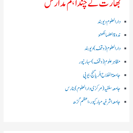
بھارت کے چند اہم مدارس
دارالعلوم دیوبند
ندوۃالعلما لکھنو
دارالعلوم (وقف)دیوبند
مظاہرعلوم (وقف)سہارنپور
جامعۃ الفلاح بلریاگنج،یوپی
جامعہ سلفیہ(مرکزی دارالعلوم )بنارس
جامعہ اشرفیہ مبارکپور،اعظم گڑھ