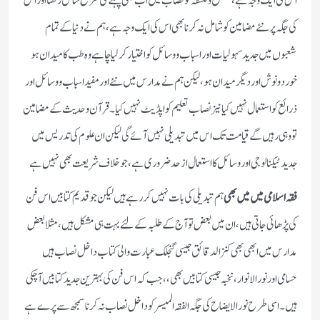
اس کی ایک وجہ ہے ،منطق و فلسفہ کو نصاب میں اب بھی پہلے کی طرح شامل رکھنا اور اس
کی جگہ پر نئے مضامین کو شامل نہ کرنا بھی اس کی ایک وجہ ہے ،ہم نے دنیا کے تمام
شعبوں میں جدید سہولیات اور اسباب و وسائل کو اختیار کر لیا چاہے وہ طب کا میدان ہو
خورد و نوش اور دیگر میدان ہو ، لیکن ہم نے مدارس میں نئے اور مفید اسباب و وسائل اور
ذرائع کو استعمال نہیں کیا نیز نصاب تعلیم کو اپڈیٹ نہیں کیا ۔قرآن و حدیث کے مضامین
تو وہی رہیں گے قیامت تک اس میں تبدیلی نہیں آئے گی لیکن ان علوم کی تدریس میں
جدید ٹیکنالوجی اور وسائل کا استعمال از حد ضروری ہے، جو خلاف شریعت بھی نہیں ہے
فقہ اسلامی میں میں بھی
ہم تبدیلی کی بات نہیں کر رہے ہیں لیکن جو قدیم کتابیں اس فن
کی پڑھائی جاتی ہیں، ان میں بعض تو آج کے طلبہ کے لئے بہت ہی مشکل ہیں ،مثلا بعض
مدارس میں ابھی بھی کنز الدقائق جیسی گنجلک عبارت والی کتاب داخل نصاب ہیں
حسامی اور نور الانوار ،نخبہ جیسی کتابیں بھی،، جب کہ اس فن کی بہترین جدید کتابیں آچکی
ہیں ۔ اسی طرح نور الایضاح کی جگہ الفقہ المیسر کو داخل نصاب نہ کرنا سمجھ سے پرے ہے