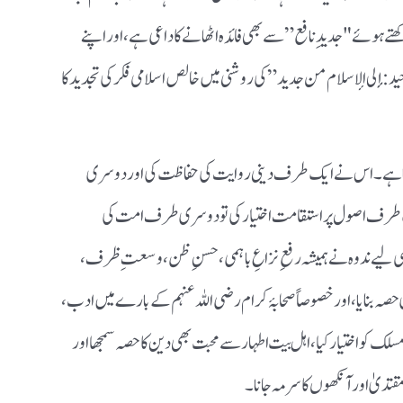
رکھتے ہوئے "جدیدِ نافع” سے بھی فائدہ اٹھانے کا داعی ہے، اور اپنے
نا الوحيد: إلى الإسلام من جديد” کی روشنی میں خالص اسلامی فکر کی تجدید کا
 کرتا ہے۔ اس نے ایک طرف دینی روایت کی حفاظت کی اور دوسری
ک طرف اصول پر استقامت اختیار کی تو دوسری طرف امت کی
اسی لیے ندوہ نے ہمیشہ رفعِ نزاعِ باہمی، حسنِ ظن، وسعتِ ظرف،
 حصہ بنایا، اور خصوصاً صحابۂ کرام رضی اللہ عنہم کے بارے میں ادب،
کو اختیار کیا، اہل بیت اطہار سے محبت بھی دین کا حصہ سمجھا اور
مقتدیٰ اور آنکھوں کا سرمہ جانا۔