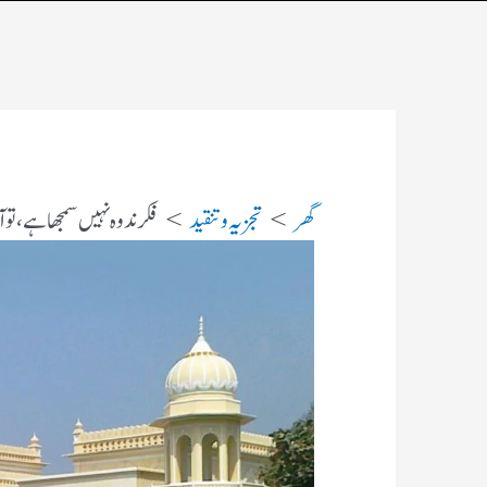
گھر
تجزیہ و تنقید
فکر ندوہ نہیں سمجھا ہے، تو