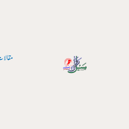
پوسٹ
واد
نیویگیشن
ر
ائیں۔
مقالات