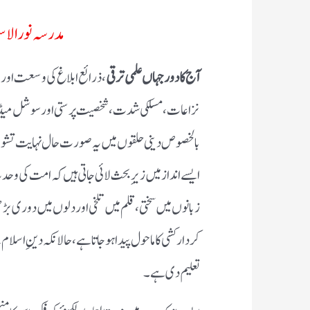
مدرسہ نور الاس
آج کا دور جہاں علمی ترقی
، ذرائع ابلاغ کی وسعت اور مع
نزاعات، مسلکی شدت، شخصیت پرستی اور سوشل میڈیا کی
بالخصوص دینی حلقوں میں یہ صورت حال نہایت تشویش
ایسے انداز میں زیرِ بحث لائی جاتی ہیں کہ امت کی وحد
زبانوں میں سختی، قلم میں تلخی اور دلوں میں دوری ب
کردار کشی کا ماحول پیدا ہو جاتا ہے، حالانکہ دینِ ا
تعلیم دی ہے۔