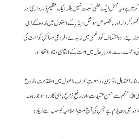
 کرتا ہے، یہ محض ایک علمی نسبت نہیں بلکہ ایک عظیم ذمہ داری اور
قلم، کردار اور بالخصوص سوشل میڈیا کے استعمال میں ندوہ کے اسی
نمونہ بنے۔ وہ اختلاف کو دشمنی میں نہ بدلے، فروعی مسائل کو امت کی
ی دعوت دے، اور ہر حال میں امت کے اجتماعی مفاد، اتحاد اور
کے اندر اعتدال، توازن، وسعتِ ظرف، اصول میں استقامت، فروع
للہ عنہم سے حسنِ عقیدت، اور رفعِ نزاعِ باہمی کا درد موجود ہو۔
اور یہی وہ پیغام ہے جس کی آج ملتِ اسلامیہ کو سب سے زیادہ