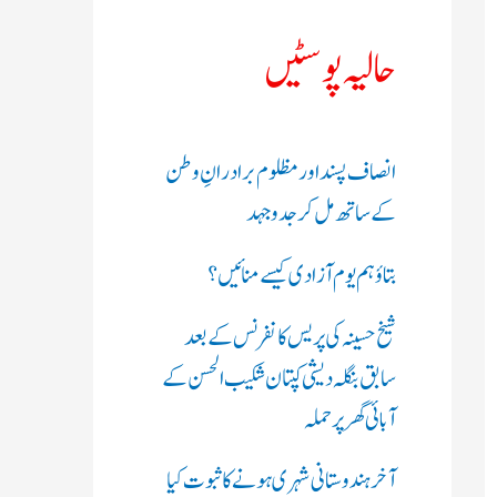
ک
حالیہ پوسٹیں
ر
ی
انصاف پسند اور مظلوم برادرانِ وطن
ں
کے ساتھ مل کر جدوجہد
:
بتاؤ ہم یوم آزادی کیسے منائیں؟
شیخ حسینہ کی پریس کانفرنس کے بعد
سابق بنگلہ دیشی کپتان شکیب الحسن کے
آبائی گھر پر حملہ
آخر ہندوستانی شہری ہونے کا ثبوت کیا