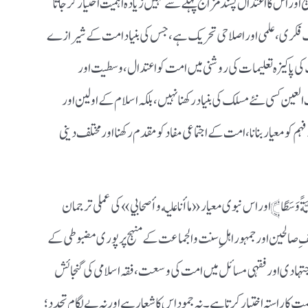
ج اور اس کا اعتدال پسند مزاج پہلے سے کہیں زیادہ اہمیت اختیار کر جاتا
ایک فکری، علمی اور اصلاحی تحریک ہے، جس کی بنیاد امت کے شیرازے
کی پاکیزہ تعلیمات کی روشنی میں امت کو اعتدال، وسطیت اور
العین کسی نئے مسلک کی بنیاد رکھنا نہیں، بلکہ اسلام کے اولین اور
عیار بنانا، امت کے اجتماعی مفاد کو مقدم رکھنا اور مختلف دینی
أُمَّةً وَسَطًا﴾ اور اس نبوی معیار «ما أنا عليه وأصحابي» کی عملی ترجمان
فِ صالحین اور جمہور اہلِ سنت والجماعت کے منہج پر پوری مضبوطی کے
اجتہادی اور فقہی مسائل میں امت کی وسعت، فقہ اسلامی کی گنجائش
ت کا راستہ اختیار کرتا ہے۔ نہ جمود اس کا شعار ہے اور نہ بے لگام تجدد؛