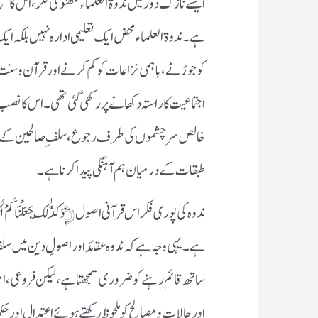
ایسے نازک دور میں ندوة العلماء لکھنؤ کی فکر، اس کا منہ
ہے۔ ندوة العلماء محض ایک تعلیمی ادارہ نہیں بلکہ 
کو جوڑنے، باہمی نزاعات کو کم کرنے اور قرآن و سنت 
اجتماعیت کا راستہ دکھانے پر رکھی گئی تھی۔ اس کا نصب 
خالص سرچشموں کی طرف رجوع، سلفِ صالحین کے فہم کو م
طبقات کے درمیان ہم آہنگی پیدا کرنا ہے۔
ندوہ کی پوری فکر اس قرآنی اصول ﴿وَكَذَٰلِكَ جَعَلْنَاكُمْ 
ہے۔ یہی وجہ ہے کہ ندوہ عقائد اور اصولِ دین میں سل
ساتھ قائم رہنے کو ضروری سمجھتا ہے، لیکن فروعی، 
اور حالات و مصالح کو ملحوظ رکھتے ہوئے اعتدال اور حکم