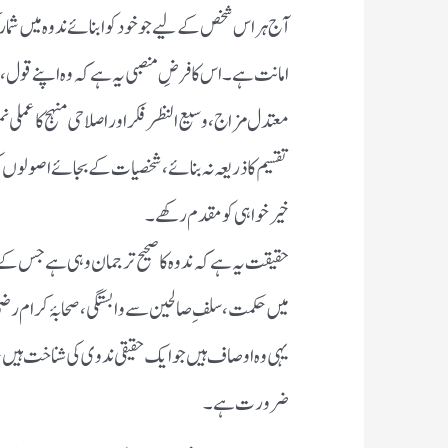
آج ہر اس شخص کے لیے جو خود کو ابنائے ندوہ میں شمار
امانت ہے۔ اس کا فرضِ منصبی یہ ہے کہ وہ اپنے قول، 
معتدل مزاج، وسیع النظر فکر اور اصلاحی منہج کا عملی 
تقسیم کا ذریعہ نہ بنائے، شخصیات کے بجائے اصولوں ک
خیرخواہی کو مقدم رکھے۔
حقیقت یہ ہے کہ ندوہ کا صحیح ترجمان وہی ہے جس 
میں حکمت، سلفِ صالحین سے وابستگی، صحابۂ کرام رضی ا
یہی وہ اوصاف ہیں جو ایک حقیقی ندوی کی شناخت ہیں، 
ضرورت ہے۔