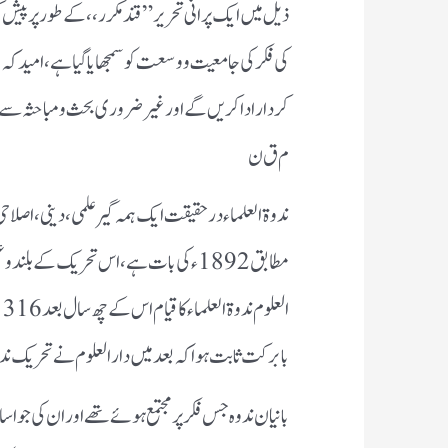
ذیل میں ایک پرانی تحریر ” قند مکرر،، کے طور پر پیش 
کی فکر کی جامعیت و وسعت کو سمجھایا گیا ہے،امید کہ 
کردار ادا کریں گے اور غیر ضروری بحث و مباحثہ سے ا
م ق ن
مطابق 1892ء کی بات ہے ، اس تحریک کے بل
بابرکت ثابت ہوا کہ بعد میں دار العلوم نے تحریک ند
بانیان ندوہ جس فکر پر مجتمع ہوئے تھے اور ان کی جو اساسی