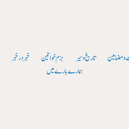
 و مضامین
تاریخ وسیر
بزم خواتین
خبر در خبر
و
ہمارے بارے میں