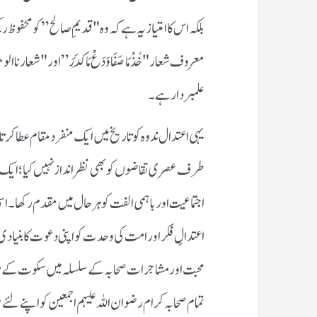
بلکہ اس کا امتیاز یہ ہے کہ وہ "قدیمِ صالح” کو محفوظ 
معروف شعار "خُذْ مَا صَفَا وَدَعْ مَا كَدَرَ” اور "شعار
علمبردار ہے۔
یہی اعتدال ندوہ کو تاریخ میں ایک منفرد مقام عطا
طرف عصری تقاضوں کو بھی نظر انداز نہیں کیا؛ ای
اجتماعیت اور باہمی الفت کو ہر حال میں مقدم رکھا۔ 
اعتدالِ فکر اور امت کی وحدت کو اپنی دعوت کا بنیادی
محبت اور مشاجرات صحابہ کے سلسلہ میں سکوت کے مسلک 
تمام صحابہ کرام رضوان اللہ علیہم اجمعین کو اپنے لئے 