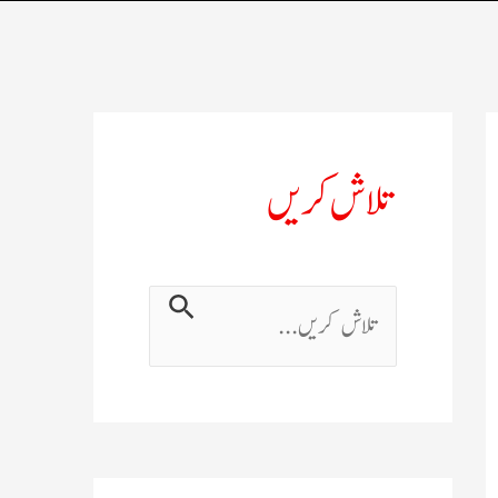
تلاش کریں
ت
ل
ا
ش