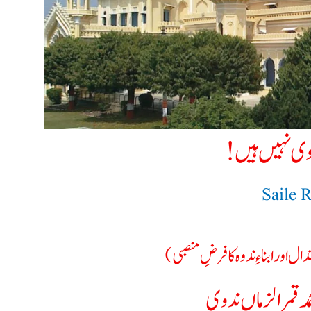
وی نہیں ہیں !
Saile 
ال اور ابناءِ ندوہ کا فرضِ منصبی)
مد قمر الزماں ندوی