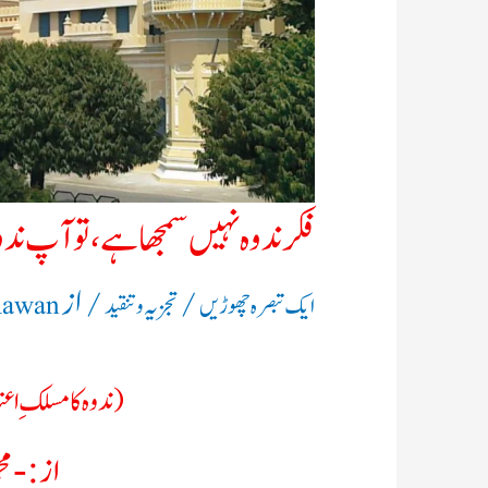
فکر ندوہ نہیں سمجھا ہے، تو آپ ند
/
/ از
ایک تبصرہ چھوڑیں
تجزیہ و تنقید
Rawan
(ندوہ کا مسلکِ اعتد
از:- مح