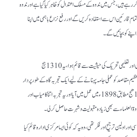
کر رہے ہیں، جس میں ندوہ کے مسلک اعتدال کو ظاہر کیا گیا ہے اور ندوہ
تمام قارئین اس سے استفادہ کریں گے اور رفع نزاع باہمی میں اپنا
پنے کو بچائیں گے ۔
ندوة العلماء در حقیقت ایک ہمہ گیر علمی، دینی، اصلاحی اور تعلیمی تحریک کی حیثیت سے قائم ہوا، یہ 1310 ہج
ند و عظیم مقاصد کو عملی جامہ پہنانے کے لیے ایک تجربہ گاہ کے طور پر دار
العلوم ندوة العلماء کا قیام اس کے چھ سال بعد 1316ھج مطابق 1898ء میں عمل میں آیا اور یہ تجربہ اتنا کامیاب اور
وة العلماء سے بھی زیادہ مقبولیت و شہرت حاصل کرلی ۔
 اور اولین ترجیح اور فکر تھی، وہ یہ کہ کوئی ایسا مرکزی ادارہ قائم کیا