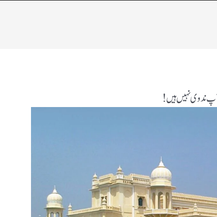
 آپ ندوی نہیں ہیں !