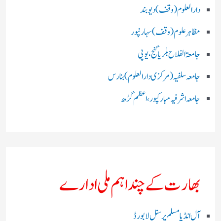
دارالعلوم (وقف)دیوبند
مظاہرعلوم (وقف)سہارنپور
جامعۃ الفلاح بلریاگنج،یوپی
جامعہ سلفیہ(مرکزی دارالعلوم )بنارس
جامعہ اشرفیہ مبارکپور،اعظم گڑھ
بھارت کے چند اہم ملی ادارے
آل انڈیا مسلم پرسنل لا بورڈ