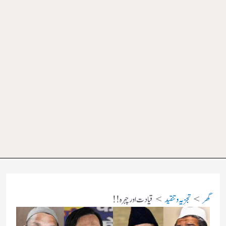
گھر
تجزیہ و تنقید
قیادت اور چہرہ !!