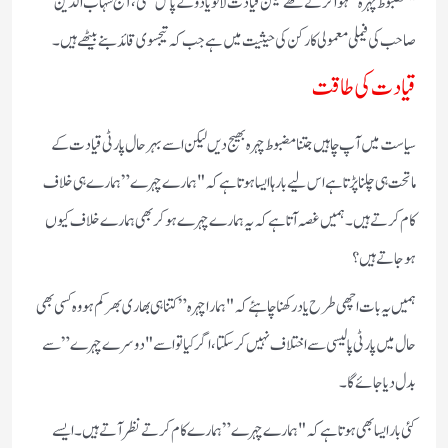
"مضبوط چہرہ” ہوا کرتے تھے لیکن قیادت لالو یادو کے پاس تھی، آج شہاب الدین
صاحب کی فیملی معمولی کارکن کی حیثیت میں ہے جب کہ تیجسوی قائد بنے بیٹھے ہیں۔
قیادت کی طاقت
سیاست میں آپ چاہیں جتنا مضبوط چہرہ بھیج دیں لیکن اسے بہرحال پارٹی قیادت کے
ماتحت ہی چلنا پڑتا ہے اس لیے بارہا ایسا ہوتا ہے کہ "ہمارے چہرے” ہمارے ہی خلاف
کام کرتے ہیں۔ہمیں غصہ آتا ہے کہ یہ ہمارے چہرے ہوکر بھی ہمارے خلاف کیوں
ہوجاتے ہیں؟
ہمیں یہ بات اچھی طرح یاد رکھنا چاہئے کہ "ہمارا چہرہ” کتنا ہی بھاری بھرکم ہو وہ کسی بھی
حال میں پارٹی پالیسی سے اختلاف نہیں کر سکتا، اگر کیا تو اسے "دوسرے چہرے” سے
بدل دیا جائے گا۔
کئی بار ایسا بھی ہوتا ہے کہ "ہمارے چہرے” ہمارے کام کرتے نظر آتے ہیں۔ایسے