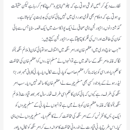
نظارے دیکھ کر ہمیں خوشی ہوتی ہے کہ چلو "اپنا چہرہ” اپنے کام کر رہا ہے لیکن حقیقت
یہ ہوتی ہے کہ وہ کام بھی قومی ہمدردی میں نہیں ہائی کمان کی ہدایت پر کیا جاتا ہے۔
گذشتہ دنوں راجیو رنجن نامی صحافی نے ایک پوڈ کاسٹ میں ایک قصہ سنایا جس سے ہائی
کمان کی طاقت اور اس کی فکر کا پتا چلتا ہے، راجیو رنجن کہتے ہیں:
"جب سماج وادی میں اعظم خان اور امر سنگھ میں اختلاف ہوا تو ہائی کمان(ملائم سنگھ) کو
لگا کہ فائدہ امر سنگھ کے ساتھ میں ہے تو انہوں نے مسلم لیڈروں کو اعظم خان کی مخالفت
کا حکم دیا، اور اسی کو بہانہ بنا کر اعظم صاحب کو پارٹی سے نکال دیا۔پارٹی کا بانی ممبر اور بڑا
لیڈر ہونے کے باوجود کسی بھی مسلم چہرے نے اعظم خان کا ساتھ نہیں دیا۔سب امر
سنگھ کی طرف رہے کیوں کہ ہائی کمان کا حکم اسی طرف تھا۔سال بھر بعد قیادت(ملائم
سنگھ) کو لگا کہ فائدہ اعظم خان کو بلانے میں ہے تو انہوں نے پارٹی کے مسلم چہروں کو
ایک پریس کانفرنس کرکے امر سنگھ کی مخالفت کرنے کا حکم دیا۔مسلم چہروں نے ویسا ہی
کیا۔اس طرح پارٹی قیادت نے اندرونی مخالفت کا حوالہ دے کر امر سنگھ کو نکال دیا اور