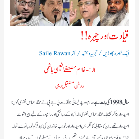
قیادت اور چہرہ !!
/
/ از
ایک تبصرہ چھوڑیں
تجزیہ و تنقید
Saile Rawan
از:- غلام مصطفےٰ نعیمی ہاشمی
روشن مستقبل دہلی
سال 1998 کی بات ہے،
رامپور پارلیمانی حلقے سے بی جے پی نے مختار عباس نقوی کو اپنا
امیدوار بنا کر بھیجا۔مختار عباس نقوی الہ آباد کے رہائشی اور رامپور کے لیے پیراشوٹ
امیدوار تھے۔ ان کا مقابلہ کانگریس امیدوار اور نواب خاندان کی بہو بیگم نور بانو سے تھا۔
جو اس وقت موجودہ ممبر آف پارلیمنٹ تھیں۔بی جے پی نے مسلمانوں کے درمیان