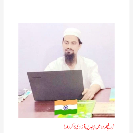
فروغِ اردو میں مجاہدین آزادی کا کردار!