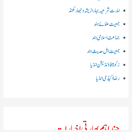
امارت شرعیہ بہار اڑیشہ و جھارکھنڈ
جمعیت علمائے ہند
جماعت اسلامی ہند
جمعیت اہل حدیث ہند
زکوۃ فاؤنڈیشن انڈیا
رضا اکیڈمی انڈیا
چند اہم بھارتی اخبارات