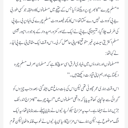
"مسلم چہرے” کا بھرپور پروپیگنڈا کیا جس کے نتیجے میں مسلمانوں کا وہ طبقہ جو کسی طور بی
جے پی کو ووٹ نہیں دے سکتا تھا، اس کا کچھ فیصد ووٹ مسلم چہرے کی بنیاد پر بی جے پی
کی طرف چلا گیا، نتیجتاً بی جے پی نے ایک نئے اور کمزور امیدوار کے باوجود رامپور جیسی
مسلم اکثریتی سیٹ پر غیر متوقع کامیابی حاصل کر لی۔اس وقت ایک مقامی بی جے پی لیڈر
نے کہا تھا:
"مسلمانوں اور ہندوؤں میں بنیادی فرق اسی سوچ کا ہے کہ مسلمان صرف مسلم چہرہ
دیکھتا ہے اور ہم اپنی قیادت دیکھتے ہیں۔”
اس وقت ہماری عمر چھوٹی تھی لیکن اس کی بات دماغ میں بیٹھ گئی، بعدہ جب چیزوں کو
گہرائی سے جانچا پرکھا تو یہ پایا کہ واقعی مسلمانوں میں "اپنے چہرے” کا مزاج اندر تک
جڑیں جمائے بیٹھا ہے۔اب یہ مزاج سیکولر پارٹیوں نے بنایا یا پہلے سے بنا بنایا تھا، یہ ایک
الگ موضوع ہے، لیکن ہمارے اس مزاج کا سیاسی پارٹیوں نے خوب فائدہ اٹھایا لیکن قوم