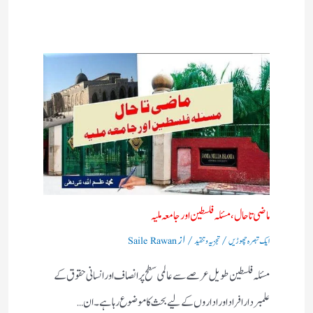
ماضی تا حال، مسئلہ فلسطین اور جامعہ ملیہ
/
/ از
ایک تبصرہ چھوڑیں
تجزیہ و تنقید
Saile Rawan
مسئلہ فلسطین طویل عرصے سے عالمی سطح پر انصاف اور انسانی حقوق کے
علمبردار افراد اور اداروں کے لیے بحث کا موضوع رہا ہے۔ ان…