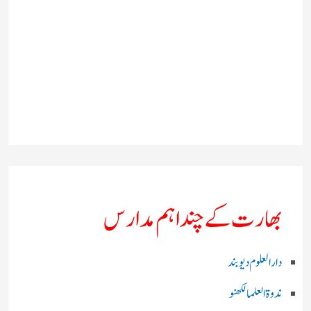
بھارت کے چند اہم مدارس
دارالعلوم دیوبند
ندوۃالعلما لکھنو