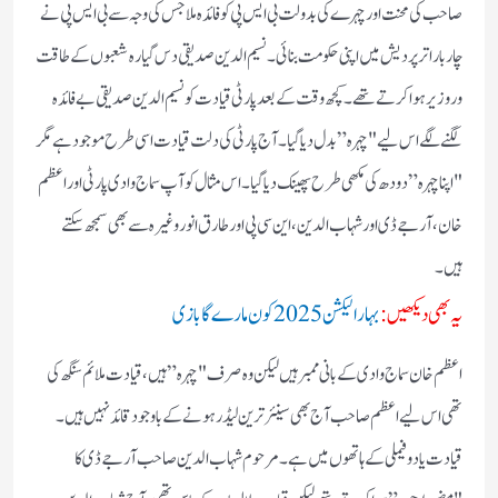
صاحب کی محنت اور چہرے کی بدولت بی ایس پی کو فائدہ ملا جس کی وجہ سے بی ایس پی نے
چار بار اتر پردیش میں اپنی حکومت بنائی۔نسیم الدین صدیقی دس گیارہ شعبوں کے طاقت
ور وزیر ہوا کرتے تھے۔کچھ وقت کے بعد پارٹی قیادت کو نسیم الدین صدیقی بے فائدہ
لگنے لگے اس لیے "چہرہ” بدل دیا گیا۔آج پارٹی کی دلت قیادت اسی طرح موجود ہے مگر
"اپنا چہرہ” دودھ کی مکھی طرح پھینک دیا گیا۔اس مثال کو آپ سماج وادی پارٹی اور اعظم
خان، آر جے ڈی اور شہاب الدین، این سی پی اور طارق انور وغیرہ سے بھی سمجھ سکتے
ہیں۔
یہ بھی دیکھیں:
بہار الیکشن 2025 کون مارے گا بازی
اعظم خان سماج وادی کے بانی ممبر ہیں لیکن وہ صرف "چہرہ” ہیں، قیادت ملائم سنگھ کی
تھی اس لیے اعظم صاحب آج بھی سینئر ترین لیڈر ہونے کے باوجود قائد نہیں ہیں۔
قیادت یادو فیملی کے ہاتھوں میں ہے۔مرحوم شہاب الدین صاحب آر جے ڈی کا