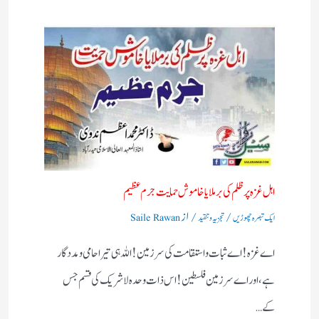
اہل غزہ پر ظلم کی برملا یا خاموش حمایت جرم عظیم
/
/ از
ایک تبصرہ چھوڑیں
تجزیہ و تنقید
Saile Rawan
اے غزہ! اے ثبات واستقامت کی سرزمین! اللہ ہی تیرا حامی ومددگار
ہے، اور اے سرزمین فلسطین! اس ذات وحدہ لاشریک کی قسم جس
کے…