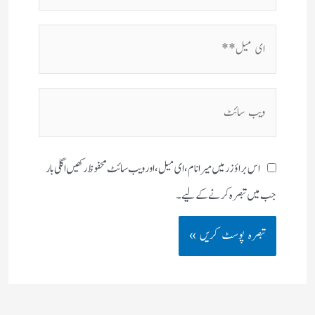
ای
میل**
ویب
سائٹ
اس براؤزر میں میرا نام، ای میل، اور ویب سائٹ محفوظ رکھیں اگلی بار
جب میں تبصرہ کرنے کےلیے۔