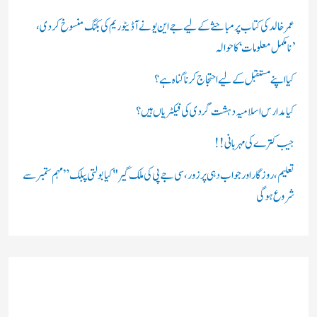
ی
ں
عمر خالد کی کتاب پر مباحثے کے لیے جے این یو نے آڈیٹوریم کی بکنگ منسوخ کردی،
’نامکمل معلومات‘ کا حوالہ
:
کیا اپنے مستقبل کے لیے احتجاج کرنا گناہ ہے؟
کیا مدارس اسلامیہ دہشت گردی کی فیکٹریاں ہیں؟
جیب کترے کی مہربانی !!
تعلیم، روزگار اور جواب دہی پر زور، سی جے پی کی ملک گیر "کیا بولتی پبلک” مہم ستمبر سے
شروع ہوگی