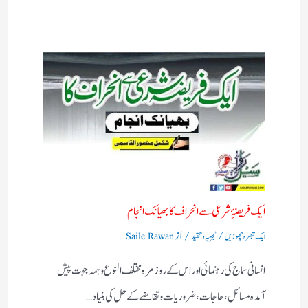
ایک فریضۂِ شرعی سے انحراف کا بھیانک انجام
/
/ از
ایک تبصرہ چھوڑیں
تجزیہ و تنقید
Saile Rawan
انسانی سماج کی رہنمائی اور اس کے روز مرہ مختلف النوع وہمہ جہت پیش
آمدہ مسائل ، حاجات ، ضروریات وتقاضے کے حل کی بنیاد…