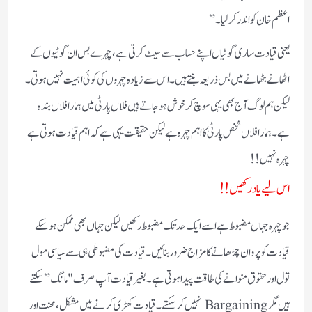
اعظم خان کو اندر کر لیا۔”
یعنی قیادت ساری گوٹیاں اپنے حساب سے سیٹ کرتی ہے، چہرے بس ان گوٹیوں کے
اٹھانے بٹھانے میں بس ذریعہ بنتے ہیں۔اس سے زیادہ چہروں کی کوئی اہمیت نہیں ہوتی۔
لیکن ہم لوگ آج بھی یہی سوچ کر خوش ہو جاتے ہیں فلاں پارٹی میں ہمارا فلاں بندہ
ہے۔ہمارا فلاں شخص پارٹی کا اہم چہرہ ہے لیکن حقیقت یہی ہے کہ اہم قیادت ہوتی ہے
چہرہ نہیں !!
اس لیے یاد رکھیں !!
جو چہرہ جہاں مضبوط ہے اسے ایک حد تک مضبوط رکھیں لیکن جہاں بھی ممکن ہو سکے
قیادت کو پروان چڑھانے کا مزاج ضرور بنائیں۔قیادت کی مضبوطی ہی سے سیاسی مول
تول اور حقوق منوانے کی طاقت پیدا ہوتی ہے۔بغیر قیادت آپ صرف "مانگ” سکتے
ہیں مگر Bargaining نہیں کر سکتے۔قیادت کھڑی کرنے میں مشکل، محنت اور