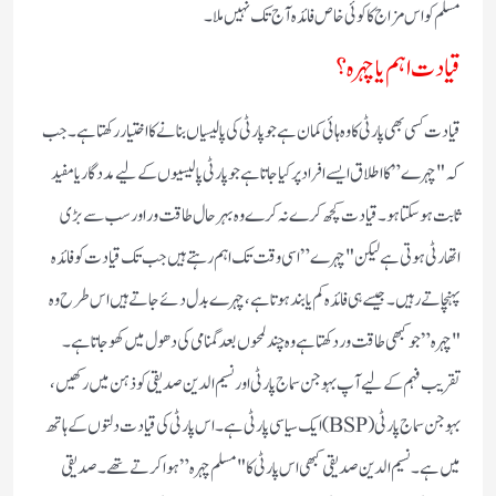
مسلم کو اس مزاج کا کوئی خاص فائدہ آج تک نہیں ملا۔
قیادت اہم یا چہرہ؟
قیادت کسی بھی پارٹی کا وہ ہائی کمان ہے جو پارٹی کی پالیسیاں بنانے کا اختیار رکھتا ہے۔جب
کہ "چہرے” کا اطلاق ایسے افراد پر کیا جاتا ہے جو پارٹی پالیسیوں کے لیے مددگار یا مفید
ثابت ہو سکتا ہو۔قیادت کچھ کرے نہ کرے وہ بہرحال طاقت ور اور سب سے بڑی
اتھارٹی ہوتی ہے لیکن "چہرے” اسی وقت تک اہم رہتے ہیں جب تک قیادت کو فائدہ
پہنچاتے رہیں۔جیسے ہی فائدہ کم یا بند ہوتا ہے، چہرے بدل دئے جاتے ہیں اس طرح وہ
"چہرہ” جو کبھی طاقت ور دکھتا ہے وہ چند لمحوں بعد گمنامی کی دھول میں کھو جاتا ہے۔
تقریب فہم کے لیے آپ بہوجن سماج پارٹی اور نسیم الدین صدیقی کو ذہن میں رکھیں،
بہوجن سماج پارٹی(BSP) ایک سیاسی پارٹی ہے۔اس پارٹی کی قیادت دلتوں کے ہاتھ
میں ہے۔نسیم الدین صدیقی کبھی اس پارٹی کا "مسلم چہرہ” ہوا کرتے تھے۔صدیقی