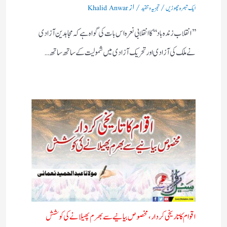
/
/ از
ایک تبصرہ چھوڑیں
تجزیہ و تنقید
Khalid Anwar
’’انقلاب زندہ باد‘‘کا انقلابی نعرہ اس بات کی گواہ ہے کہ مجاہدین آزادی
نے ملک کی آزادی اور تحریک آزادی میں شمولیت کے ساتھ ساتھ…
اقوام کا تاریخی کردار،مخصوص بیانیے سے بھرم پھیلانے کی کوشش