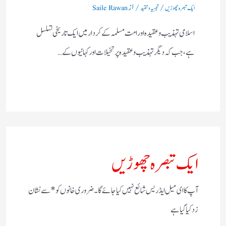
/
/ از
ایک تبصرہ چھوڑیں
تجزیہ و تنقید
Saile Rawan
اسلامی تہذیب و عقیدہ اور امت مسلمہ کے کردار میں ایک تاریخی تسلسل
ہے، جب کہ دیگر تہذیب و عقیدہ پر تخیلات اور کہانیوں کے…
ایک تبصرہ چھوڑیں
آپ کا ای میل ایڈریس شائع نہیں کیا جائے گا۔
ضروری خانوں کو
*
سے نشان
زد کیا گیا ہے