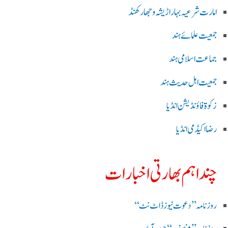
امارت شرعیہ بہار اڑیشہ و جھارکھنڈ
جمعیت علمائے ہند
جماعت اسلامی ہند
جمعیت اہل حدیث ہند
زکوۃ فاؤنڈیشن انڈیا
رضا اکیڈمی انڈیا
چند اہم بھارتی اخبارات
روز نامہ ’’ دعوت نیوز ڈاٹ نٹ‘‘