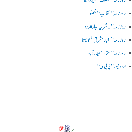
روزنامہ ’’ منصف‘‘ حیدر آباد
روزنامہ ’’ انقلاب‘‘ لکھنؤ
روز نامہ ’’راشٹریہ سہارا اردو
روزنامہ ’’اخبارمشرق‘‘ کولکاتا
روزنامہ ’’اعتماد‘‘ حیدرآباد
اردو نیوز ’’بی بی سی‘‘