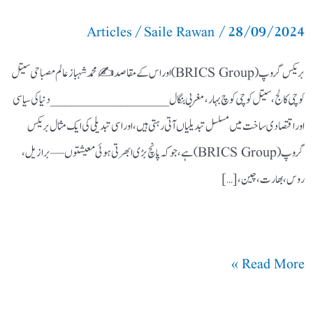
/
/
28/09/2024
Articles
Saile Rawan
بریکس گروپ (BRICS Group) اور اس کے مقاصد ✍️محمد شہباز عالم مصباحی سیتل
کوچی کالج، سیتل کوچی کوچ بہار، مغربی بنگال _________________ دنیا کی سیاسی
اور اقتصادی ساخت میں مسلسل تبدیلیاں آتی رہتی ہیں، اور اسی تبدیلی کی ایک مثال بریکس
گروپ (BRICS Group) ہے، جو کہ پانچ بڑی ابھرتی ہوئی معیشتوں—برازیل،
روس، بھارت، چین، […]
Read More »