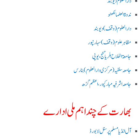
دارالعلوم دیوبند
ندوۃالعلما لکھنو
دارالعلوم (وقف)دیوبند
مظاہرعلوم (وقف)سہارنپور
جامعۃ الفلاح بلریاگنج،یوپی
جامعہ سلفیہ(مرکزی دارالعلوم )بنارس
جامعہ اشرفیہ مبارکپور،اعظم گڑھ
بھارت کے چند اہم ملی ادارے
آل انڈیا مسلم پرسنل لا بورڈ