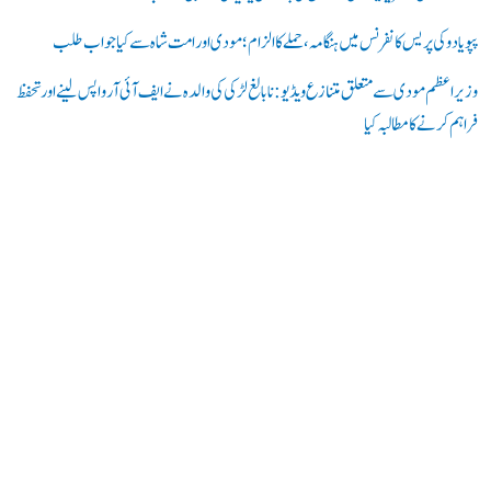
:
پپو یادو کی پریس کانفرنس میں ہنگامہ، حملے کا الزام؛ مودی اور امت شاہ سے کیا جواب طلب
وزیر اعظم مودی سے متعلق متنازع ویڈیو: نابالغ لڑکی کی والدہ نے ایف آئی آر واپس لینے اور تحفظ
فراہم کرنے کا مطالبہ کیا