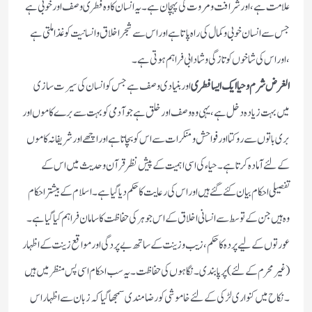
علامت ہے ،اور شرافت و مروت کی پہچان ہے ۔ یہ انسان کا وہ فطری وصف اور خوبی ہے
جس سے انسان خوبی و کمال کی راہ پاتا ہے اور اس سے شجر اخلاق و انسانیت کو غذا ملتی ہے
،اور اس کی شاخوں کو تازگی و شادابی فراہم ہوتی ہے ۔
الغرض شرم و حیا ایک ایسا فطری
اور بنیادی وصف ہے جس کو انسان کی سیرت سازی
میں بہت زیادہ دخل ہے ،یہی وہ وصف اور خلق ہے جو آدمی کو بہت سے برے کاموں اور
بری باتوں سے روکتا اور فواحش و منکرات سے اس کو بچاتا ہے اور اچھے اور شریفانہ کاموں
کے لئے آمادہ کرتا ہے ۔ حیاء کی اسی اہمیت کے پیش نظر قرآن و حدیث میں اس کے
تفصیلی احکام بیان کئے گئے ہیں اور اس کی رعایت کا حکم دیا گیا ہے ۔ اسلام کے بیشتر احکام
وہ ہیں جن کے توسط سے انسانی اخلاق کے اس جوہر کی حفاظت کا سامان فراہم کیا گیا ہے ۔
عورتوں کے لیے پردہ کا حکم، زیب و زینت کے ساتھ بے پردگی اور مواقع زینت کے اظہار
(غیر محرم کے لئے ) پر پابندی ۔ نگاہوں کی حفاظت ۔ یہ سب احکام اسی پس منظر میں ہیں
۔ نکاح میں کنواری لڑکی کے لئے خاموشی کو رضا مندی سمجھا گیا کہ زبان سے اظہار اس