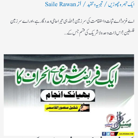
/
/ از
ایک تبصرہ چھوڑیں
تجزیہ و تنقید
Saile Rawan
اے غزہ! اے ثبات واستقامت کی سرزمین! اللہ ہی تیرا حامی ومددگار ہے، اور اے سرزمین
فلسطین! اس ذات وحدہ لاشریک کی قسم جس کے…