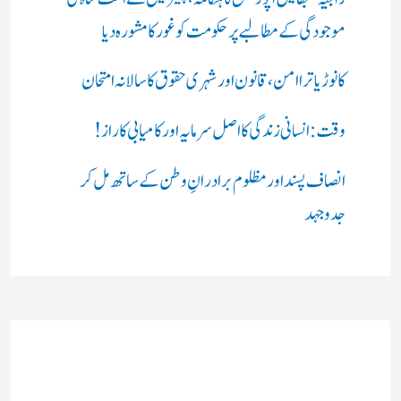
موجودگی کے مطالبے پر حکومت کو غور کا مشورہ دیا
کانوڑ یاترا امن،قانون اور شہری حقوق کا سالانہ امتحان
وقت: انسانی زندگی کا اصل سرمایہ اور کامیابی کا راز !
انصاف پسند اور مظلوم برادرانِ وطن کے ساتھ مل کر
جدوجہد