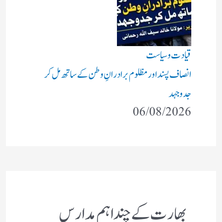
قیادت وسیاست
انصاف پسند اور مظلوم برادرانِ وطن کے ساتھ مل کر
جدوجہد
06/08/2026
بھارت کے چند اہم مدارس