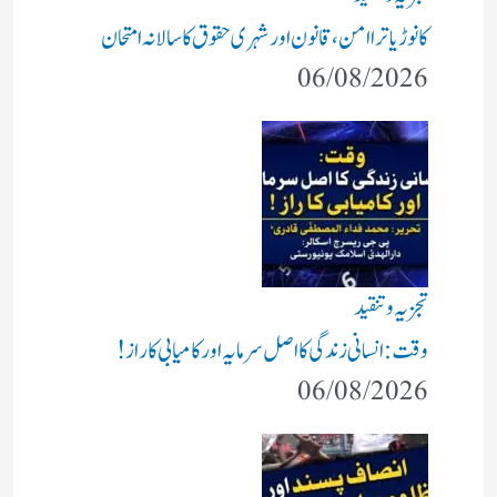
کانوڑ یاترا امن،قانون اور شہری حقوق کا سالانہ امتحان
06/08/2026
تجزیہ و تنقید
وقت: انسانی زندگی کا اصل سرمایہ اور کامیابی کا راز !
06/08/2026