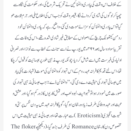
کے خلاف اس وقت کی پادری والنٹائین نے تحریک شروع کی ، اور حکومت کی نگاہ سے
چھپا کر لوگوں کی شادی کروانے لگا، قیصر وقت کو جب اس کی اطلاع ملی اور جرم ثابت ھو
گیا تو اس پادری والنٹائن کو سزائے موت دی گئی، واضح رہے کہ پادری والنٹائن خود
رومن کیتھولک چرچ کے اصولوں کے مطابق غیر شادی شدہ تھے، اس کی وفات کے
تقریبا سوا دو سال بعد ۴۹۶ء میں یورپ نے اسے سینٹ کے خطاب سے نوازا، اور نصرانی
اولیاء کی فہرست میں اسے شامل کر دیا، چونکہ یورپ مذہبی طور پر عیسائیت کو قبول کر چکا
تھا ،اس لئے قدیم کافرانہ عہد روم کے اس تہوار کو والنٹائن کی موت (شہادت ) کی یاد
میں عیسائی تہوار کی حیثیت دے دی گئی،” والنٹائن ڈے ؛؛ جب عیسائی مذہبی تہوار کی
صورت میں نمودار ہوا تو شہوانیت، لہو و لعب اور فحش کاریوں کا زور کم ہو گیا،اور عشق و
محبت اور عہد و وفا کی طرف زیادہ رجحان ہو گیا، گویا کافرانہ عہد میں یہ دن نفس پرستی و
شہوت انگیزی (Eroticism )سے عبارت تھا، اور عیسائی مذہبی حیثیت میں اس
مخصوص دن کا رجحان Romance کی طرف بڑھ گیا، (دیکھئیے The floker