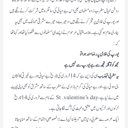
صرف یورپ میں پائی جاتی تھی ۔ لیکن اب تو حد ہوگئی، کہ غیروں کے ساتھ ساتھ کچھ
روشن خیال مغرب زدہ مسلمان بھی اس بے حیائی کی سالگرہ میں شرکت کرنے لگے ہیں
اور یورپ کی غلامی پر فخر کرنے لگے ہیں، دھیرے دھیرے مشرقی ممالک میں بھی یہ
بیماری عام ہوگئی ہے ۔ علامہ اقبال مرحوم نے ایسے ہی مسلمانوں سے شکوہ کیا تھا اور کہا تھا
کہ :
یورپ کی غلامی پہ رضا مند ہوا تو
مجھ کو تو گلہ تجھ سے ہے یورپ سے نہیں ہے
یہ مغربی تہذیب
ہی کی دین ہے کہ 14 فروری کی تاریخ بے حیائی اور بے غیرتی کا نشان
بنی ہوئی ہے ، اور بے حیائی کی گرم بازاری نے مغرب کے ساتھ مشرق کو بھی اپنی لپیٹ
میں لے لیا ہے، St .valentine’s day کے نام سے فروری کی 14تاریخ
لڑکوں اور لڑکیوں میں عشق و محبت کی آگ لگا جاتی ہے ۔
ایک عرصہ سے مغربی دنیا میں "ویلنٹائن ڈے؛؛ خصوصی اہتمام کے ساتھ منایا جاتا