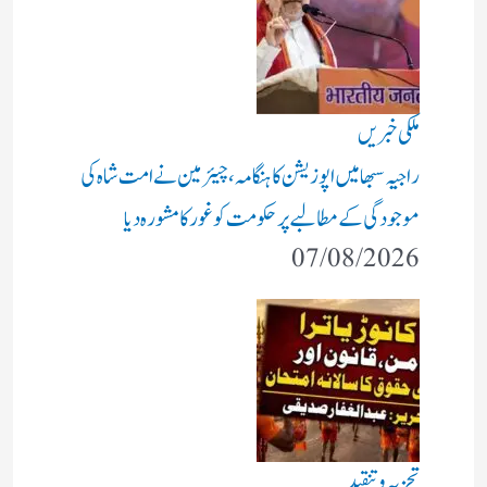
ملکی خبریں
راجیہ سبھا میں اپوزیشن کا ہنگامہ، چیئرمین نے امت شاہ کی
موجودگی کے مطالبے پر حکومت کو غور کا مشورہ دیا
07/08/2026
تجزیہ و تنقید