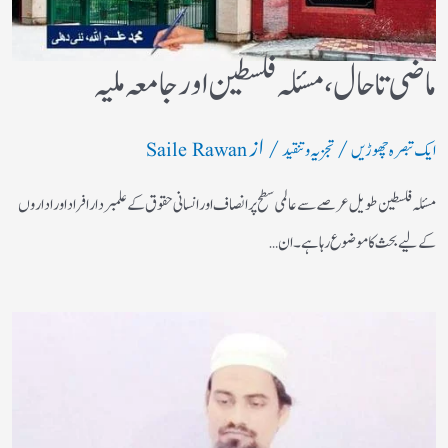
ماضی تا حال، مسئلہ فلسطین اور جامعہ ملیہ
/
/ از
ایک تبصرہ چھوڑیں
تجزیہ و تنقید
Saile Rawan
مسئلہ فلسطین طویل عرصے سے عالمی سطح پر انصاف اور انسانی حقوق کے علمبردار افراد اور اداروں
کے لیے بحث کا موضوع رہا ہے۔ ان…