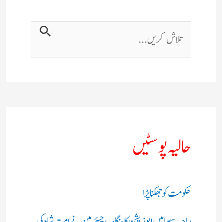
حالیہ پوسٹیں
حکومت کو جھکنا پڑا
راجیہ سبھا میں اپوزیشن کا ہنگامہ، چیئرمین نے امت شاہ کی