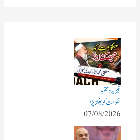
تجزیہ و تنقید
حکومت کو جھکنا پڑا
07/08/2026