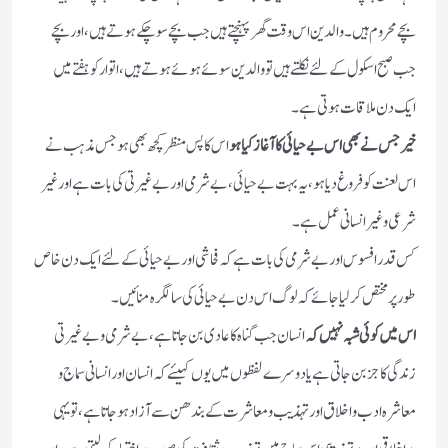
بچے محروم ہیں ۔ والدین اس وقت گھر پہنچتے ہیں جب بچے سو چکے ہوتے ہیں، اور بچے
جب صبح اسکول کے لئے نکلتے ہیں تو والدین سوئے ہوئے ہوتے ہیں، اتوار کو ہفتے میں
ایک دن ملاقات ہوتی ہے ۔
خیر جس نے بھی اس بے حیائی کا آغاز کیا ہو
اس کا پس منظر کچھ بھی ہو جس مذہب نے
اس لعنت کو فروغ دیا ہو، یہ بہت بے حیائی ،بے شرمی اور بے غیرتی کی بات ہے اور غیر
شرعی و غیر انسانی عمل ہے ۔
کس قدر افسوس اور بے شرمی کی بات ہے کہ فحاشی اور بے حیائی کے لئے ایک دن خاص
طور پر مختص کر لیا جائے کہ لوگ اس دن بے حیائی کی سالگرہ منائیں ۔
اس میں کوئی شبہ نہیں کہ
انسان جب گناہ کا عادی بن جاتا ہے،بے شرمی و بے غیرتی
زندگی کا جز بن جاتی ہے یا دوسرے لفظوں میں یوں کہیئے کہ انسان اور انسانی سماج و
معاشرہ ادب و اخلاق اور تہذیب و معاشرت کے بندھن سے آزاد ہوجاتا ہے ،تو یہی