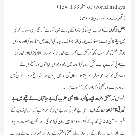
of world hidays صفحہ 133۔134)
(تعمیر حیات ۱۰/ فروری ۲۰۰۵ء)
بعض لوگوں نے
اس بے حیائی کی ابتدا کے بارے میں لکھا ہے کہ تیسری صدی ہجری
میں ویلنٹائن ڈے نام کا ایک پادری تھا ،جو ایک راہبہ کی محبت میں شکار ہوگیا اور دونوں
جوش عشق میں سب کچھ کر گزرے جس سے کلیسا کو شرمندگی اٹھانی پڑی اور کلیسا کی
بے ادبی کرنے پر اسے قتل کر دیا گیا،بعد میں کچھ نوجوان عیاشوں اور منچلوں نے
ویلنٹائن کو شہید محبت قرار دیتے ہوئے ان کی یاد میں یہ دن منانا شروع کردیا ۔ تاریخ میں
اس دن سے اور بھی کئی داستانیں منسوب ہیں ۔
افسوس کہ عشق و محبت جیسے پاکیزہ الفاظ بھی مغرب کی بے حیا تہذیب کے نتیجے میں بے
غیرتی کا عنوان بن گئے ہیں ۔
اسی بے غیرتی اور بے حیائی کا انجام ہے کہ اس تہذیب کے
علمبردار آج خاندانی نظام کے بکھراو کا شکار ہیں ۔ ان کی زندگی سے سکون رخصت ہوچکا
ہے ،ماں باپ اور اولاد کے درمیان ربط و تعلق مفقود ہے ،ماں کی ممتا اور باپ کے پیار سے