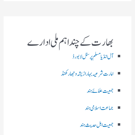
بھارت کے چند اہم ملی ادارے
آل انڈیا مسلم پرسنل لا بورڈ
امارت شرعیہ بہار اڑیشہ و جھارکھنڈ
جمعیت علمائے ہند
جماعت اسلامی ہند
جمعیت اہل حدیث ہند