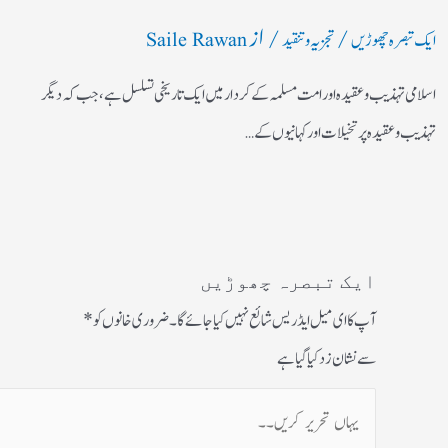
/
/ از
ایک تبصرہ چھوڑیں
تجزیہ و تنقید
Saile Rawan
اسلامی تہذیب و عقیدہ اور امت مسلمہ کے کردار میں ایک تاریخی تسلسل ہے، جب کہ دیگر
تہذیب و عقیدہ پر تخیلات اور کہانیوں کے…
ایک تبصرہ چھوڑیں
آپ کا ای میل ایڈریس شائع نہیں کیا جائے گا۔
ضروری خانوں کو
*
سے نشان زد کیا گیا ہے