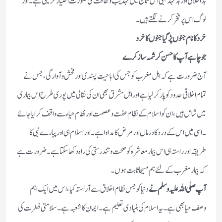
بداخلاقی اور بد تہذیبی اس سماج میں تہذیب و ثقافت کی صورت اختیار کرلیتی ہے ۔ اور
لوگ اس پر فخر کرنے لگتے ہیں ۔
خرد کا نام جنوں پڑ گیا جنوں کا خرد
جو چاہے آپ کا حسن کرشمہ ساز کرے
آج ضرورت ہے کہ اہل مغرب کو جس کی اباحیت پسندی اور فحش و آوارگی، جس نے
تمام اخلاقی حدود کو پار کرلیا ہے اور اہل مشرق بھی ان کی نقالی میں پوری طرح اس بیماری
میں شامل ہیں، ان کو اسلام کے نظام عفت و عصمت اور نظام حیاء سے واقف کرایا جائے
۔ اسی میں اس کے درد کا درماں اور مرض کا مداوا ہے ۔ اور اسلام ہی اور پیارے نبی کا
طریقہ اور راستہ ہی اس بیمار معاشرہ کو صحت و تندرستی کی راہ دکھا سکتا ہے ۔ ضرورت ہے
کہ بیمار مغرب کے لئے ہم مسیحا ثابت ہوں ۔
آپ صلی اللہ علیہ وسلم نے
دنیا کو جس نظام اخلاق سے آراستہ کیا، اس میں ایک اہم
وصف حیا بھی ہے ۔ یہ اسلام کی بنیادی تعلیم ہے ۔ ایمان کا شعبہ ہے ۔ سلامتی فطرت کی