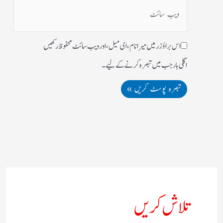
اس براؤزر میں میرا نام، ای میل، اور ویب سائٹ محفوظ رکھیں
اگلی بار جب میں تبصرہ کرنے کےلیے۔
تلاش کریں