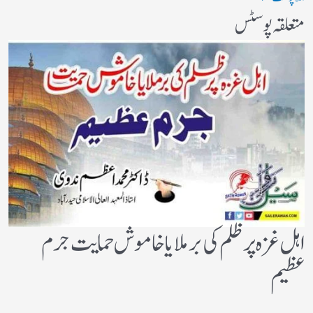
متعلقہ پوسٹس
اہل غزہ پر ظلم کی برملا یا خاموش حمایت جرم
عظیم