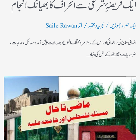
ایک فریضۂِ شرعی سے انحراف کا بھیانک انجام
/
/ از
ایک تبصرہ چھوڑیں
تجزیہ و تنقید
Saile Rawan
انسانی سماج کی رہنمائی اور اس کے روز مرہ مختلف النوع وہمہ جہت پیش آمدہ مسائل ، حاجات ،
ضروریات وتقاضے کے حل کی بنیاد…