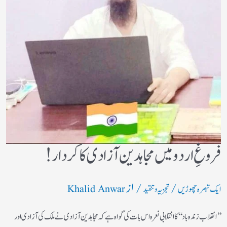
فروغِ اردو میں مجاہدین آزادی کا کردار!
/
/ از
ایک تبصرہ چھوڑیں
تجزیہ و تنقید
Khalid Anwar
’’انقلاب زندہ باد‘‘کا انقلابی نعرہ اس بات کی گواہ ہے کہ مجاہدین آزادی نے ملک کی آزادی اور