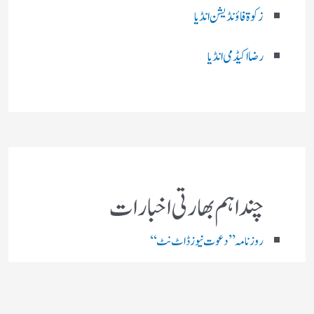
زکوۃ فاؤنڈیشن انڈیا
رضا اکیڈمی انڈیا
چند اہم بھارتی اخبارات
روز نامہ ’’ دعوت نیوز ڈاٹ نٹ‘‘
روزنامہ ’’ منصف‘‘ حیدر آباد