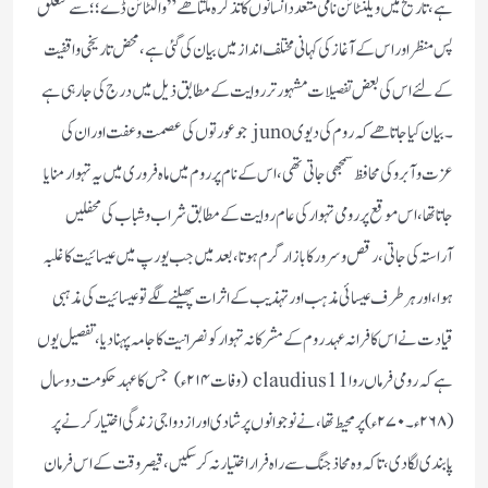
ہے، تاریخ میں ویلنٹائن نامی متعدد انسانوں کا تذکرہ ملتا ھے”والنٹائن ڈے؛؛ سے متعلق
پس منظر اور اس کے آغاز کی کہانی مختلف انداز میں بیان کی گئی ہے، محض تاریخی واقفیت
کے لئے اس کی بعض تفصیلات مشہور تر روایت کے مطابق ذیل میں درج کی جا رہی ہے
۔بیان کیا جاتا ھے کہ روم کی دیوی juno جو عورتوں کی عصمت و عفت اور ان کی
عزت و آبرو کی محافظ سمجھی جاتی تھی، اس کے نام پر روم میں ماہ فروری میں یہ تہوار منایا
جاتا تھا،اس موقع پر رومی تہوار کی عام روایت کے مطابق شراب و شباب کی محفلیں
آراستہ کی جاتی،رقص و سرور کا بازار گرم ہوتا ،بعد میں جب یورپ میں عیسائیت کا غلبہ
ہوا ،اور ہر طرف عیسائی مذہب اور تہذیب کے اثرات پھیلنے لگے تو عیسائیت کی مذہبی
قیادت نے اس کافرانہ عہد روم کے مشرکانہ تہوار کو نصرانیت کا جامہ پہنا دیا،تفصیل یوں
ہے کہ رومی فرماں روا 11 claudius (وفات ۲۱۴ ء) جس کا عہد حکومت دو سال
(۲۶۸ء۔۲۷۰ء)پر محیط تھا، نے نوجوانوں پر شادی اور ازدواجی زندگی اختیار کرنے پر
پابندی لگا دی،تاکہ وہ محاذ جنگ سے راہ فرار اختیار نہ کر سکیں، قیصر وقت کے اس فرمان