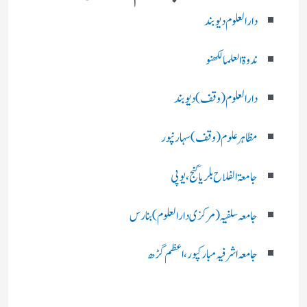
دارالعلوم دیوبند
ندوۃالعلما لکھنو
دارالعلوم (وقف)دیوبند
مظاہرعلوم (وقف)سہارنپور
جامعۃ الفلاح بلریاگنج،یوپی
جامعہ سلفیہ(مرکزی دارالعلوم )بنارس
جامعہ اشرفیہ مبارکپور،اعظم گڑھ