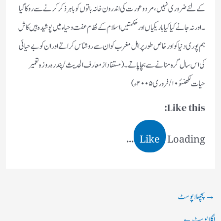
کے لئے ضروری نہیں، مرد و عورت کی اندرون خانہ باتوں کو باہر ذکر کرنے سے روکا گیا
۔ اور نہ جانے کیا کیا باریکیاں اور حکمتیں اسلام کے نظام عفت و حیاء میں پوشیدہ ہیں کاش
ہم پوری دنیا کو اور خاص طور پر اہل مغرب کو ان سے روشناس کراتے اور ان کو بے حیائی
کی اس سال گرہ منانے سے بچا پاتے ۔ (مستفاد از معارف الحدیث / پندرہ روزہ تعمیر
حیات لکھنئو ۱۰/ فروری ۲۰۰۵ء )
Like this:
Like
Loading...
→
پچھلا پوسٹ
اگلا پوسٹ
←