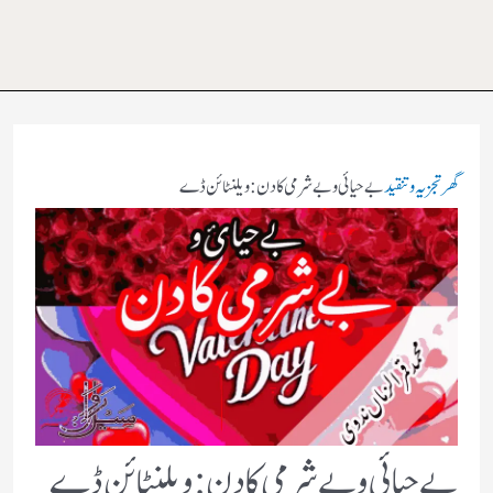
گھر
تجزیہ و تنقید
بے حیائی و بے شرمی کا دن: ویلنٹائن ڈے
بے حیائی و بے شرمی کا دن: ویلنٹائن ڈے