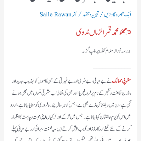
/
/ از
ایک تبصرہ چھوڑیں
تجزیہ و تنقید
Saile Rawan
✍محمد قمر الزماں ندوی
مدرسہ نور الاسلام کنڈہ پرتاپ گڑھ
____________
مغربی ممالک
نے بے حیائی، بے شرمی اور بے غیرتی کے جن کاموں کو تہذیب جدید اور
ماڈرن ثقافت و کلچر کے نام پر فروغ دیا، اور جن کی نقالی اب مشرقی ملکوں میں بھی ہونے
لگی ہے، ان میں ویلنٹائن ڈے بھی ہے، جس کو ہر سال چودہ فروری کو منایا جاتا ہے، اردو
میں اس کو یوم عاشقان کہا جاتا ہے ۔ جس میں لڑکے اور لڑکیاں اپنی محبت و چاہت کا اظہار
کرنے کے لئے تحفے اور کارڈز اور گلاب پیش کرتے ہیں،یہ لعنت، برائی اور بے حیائی پہلے