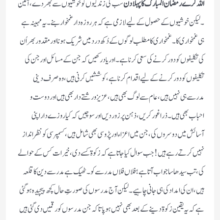
اللہ کرے رمضان المبارک کا پہلا دن
سب کی زندگیوں کو خوشیوں سے بھر دے ، آمین
۔ لیکن خوشیوں کے حصول کے لیے لازمی ہے کہ ہر روزہ دار غمخوار بنے ۔ یہ مہینہ ہے
ہی غمخواری کا ۔ غمخواری کا مطلب لوگوں کے دُکھ درد میں شریک ہونا اور مقدور بھر اُن
کی تکلیفوں کو دور کرنے کی سعی کرنا ہے ۔ اور یاد رکھیں کہ جن کے مسائل اور جن کی
تکلیفوں کو دور کرنے کے لیے اقدام کرنا ہے ، کوششیں کرنی ہیں ، وہ صرف دینی
مدرسے ہی نہیں ہیں ، عام سے لوگ بھی ہیں ، عزیز و رشتے دار بھی ہیں اور دوست و
احباب بھی ہیں ۔ ذرا غور کریں ، ذہن پر زور دیں اور سوچیں کہ کیا روزے دار اپنی
آسائش میں دوسروں کی ، جن میں اعزاء اور پڑوسی بھی شامل ہیں ، کسمپرسی کو نظر انداز
نہیں کرتے رہے ہیں ! جب سوال کیا جاتا ہے کہ زکوۃ کسے دی ، خیرات کس کے حوالے
کی ، تب سیدھا سا جواب آتا ہے ؛ فلاں فلاں مدرسے کو ۔ ٹھیک ہے مدرسے دین کا قلعہ
ہیں ، ان کی امداد کی ہی جانی چاہیے ۔ لیکن آج مدرسوں کی صورتِ حال کچھ پیچیدہ ہو گئی
ہے کہ یہ یقین زکوۃ دینے کے بعد بھی نہیں ہو پاتا کہ جن مدرسوں کو رقمیں دی گئی ہیں