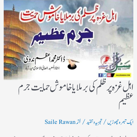
اہل غزہ پر ظلم کی برملا یا خاموش حمایت جرم
عظیم
/
/ از
ایک تبصرہ چھوڑیں
تجزیہ و تنقید
Saile Rawan