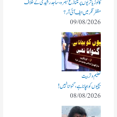
کانوڑ یاتریوں پر متنازع تبصرہ، ساجد رشیدی کے خلاف
مظفرنگر میں ایف آئی آر؟
09/08/2026
تعلیم و تربیت
بچیوں کو بچانا ہے، گنوانا نہیں!
08/08/2026