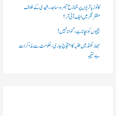
کانوڑ یاتریوں پر متنازع تبصرہ، ساجد رشیدی کے خلاف
مظفرنگر میں ایف آئی آر؟
بچیوں کو بچانا ہے، گنوانا نہیں!
جھارکھنڈ میں طلبہ کا احتجاج جاری، حکومت سے مذاکرات
بے نتیجہ