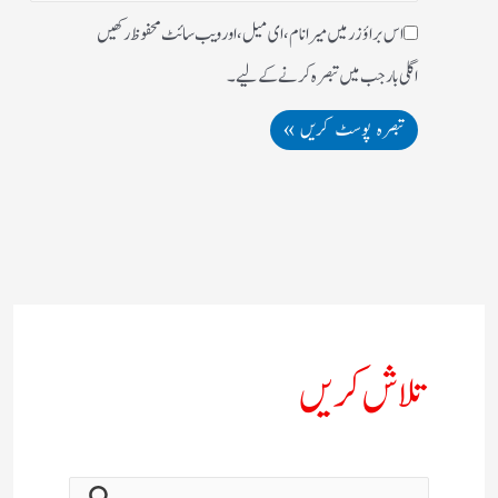
اس براؤزر میں میرا نام، ای میل، اور ویب سائٹ محفوظ رکھیں
اگلی بار جب میں تبصرہ کرنے کےلیے۔
تلاش کریں