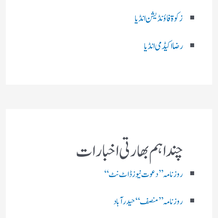
زکوۃ فاؤنڈیشن انڈیا
رضا اکیڈمی انڈیا
چند اہم بھارتی اخبارات
روز نامہ ’’ دعوت نیوز ڈاٹ نٹ‘‘
روزنامہ ’’ منصف‘‘ حیدر آباد