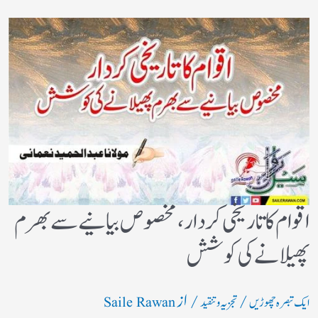
اقوام کا تاریخی کردار،مخصوص بیانیے سے بھرم
پھیلانے کی کوشش
/
/ از
ایک تبصرہ چھوڑیں
تجزیہ و تنقید
Saile Rawan