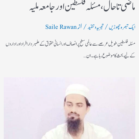
ماضی تا حال، مسئلہ فلسطین اور جامعہ ملیہ
/
/ از
ایک تبصرہ چھوڑیں
تجزیہ و تنقید
Saile Rawan
مسئلہ فلسطین طویل عرصے سے عالمی سطح پر انصاف اور انسانی حقوق کے علمبردار افراد اور اداروں
کے لیے بحث کا موضوع رہا ہے۔ ان…