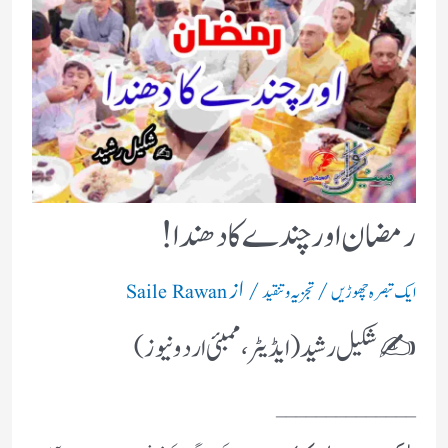
رمضان اور چندے کا دھندا !
/
/ از
ایک تبصرہ چھوڑیں
تجزیہ و تنقید
Saile Rawan
✍️ شکیل رشید ( ایڈیٹر ، ممبئی اردو نیوز )
______________