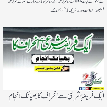
اے غزہ! اے ثبات واستقامت کی سرزمین! اللہ ہی تیرا حامی ومددگار ہے، اور اے سرزمین
فلسطین! اس ذات وحدہ لاشریک کی قسم جس کے…
ایک فریضۂِ شرعی سے انحراف کا بھیانک انجام