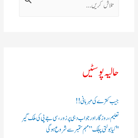
حالیہ پوسٹیں
جیب کترے کی مہربانی !!
تعلیم، روزگار اور جواب دہی پر زور، سی جے پی کی ملک گیر
"کیا بولتی پبلک” مہم ستمبر سے شروع ہوگی