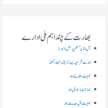
بھارت کے چند اہم ملی ادارے
آل انڈیا مسلم پرسنل لا بورڈ
امارت شرعیہ بہار اڑیشہ و جھارکھنڈ
جمعیت علمائے ہند
جماعت اسلامی ہند
جمعیت اہل حدیث ہند