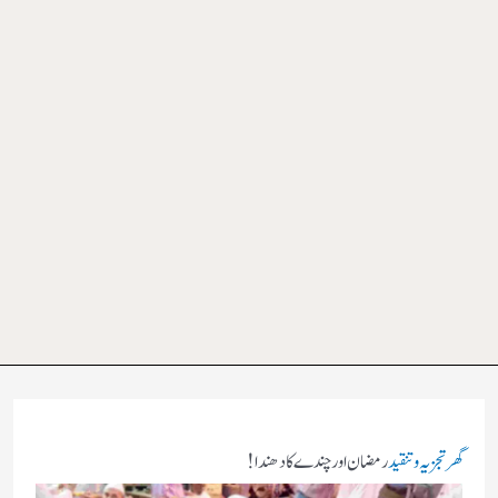
گھر
تجزیہ و تنقید
رمضان اور چندے کا دھندا !