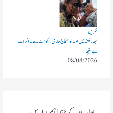
خبریں
جھارکھنڈ میں طلبہ کا احتجاج جاری، حکومت سے مذاکرات
بے نتیجہ
08/08/2026
بھارت کے چند اہم مدارس