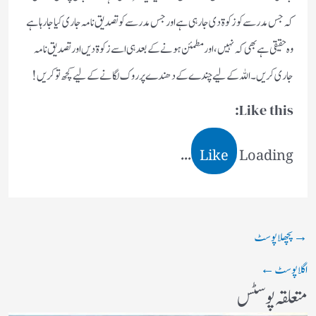
کہ جس مدرسے کو زکوۃ دی جا رہی ہے اور جس مدرسے کو تصدیق نامہ جاری کیا جارہا ہے
وہ حقیقی ہے بھی کہ نہیں ، اور مطمئن ہونے کے بعد ہی اسے زکوۃ دیں اور تصدیق نامہ
جاری کریں ۔ اللہ کے لیے چندے کے دھندے پر روک لگانے کے لیے کچھ تو کریں!
Like this:
Like
Loading...
→
پچھلا پوسٹ
اگلا پوسٹ
←
متعلقہ پوسٹس