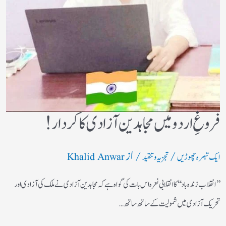
فروغِ اردو میں مجاہدین آزادی کا کردار!
/
/ از
ایک تبصرہ چھوڑیں
تجزیہ و تنقید
Khalid Anwar
’’انقلاب زندہ باد‘‘کا انقلابی نعرہ اس بات کی گواہ ہے کہ مجاہدین آزادی نے ملک کی آزادی اور
تحریک آزادی میں شمولیت کے ساتھ ساتھ…