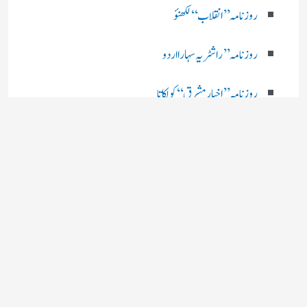
روزنامہ ’’ انقلاب‘‘ لکھنؤ
روز نامہ ’’راشٹریہ سہارا اردو
روزنامہ ’’اخبارمشرق‘‘ کولکاتا
روزنامہ ’’اعتماد‘‘ حیدرآباد
اردو نیوز ’’بی بی سی‘‘