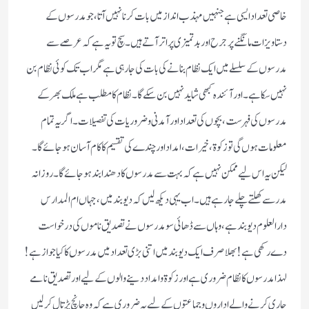
خاصی تعداد ایسی ہے جنہیں مہذب انداز میں بات کرنا نہیں آتا ، جو مدرسوں کے
دستاویزات مانگنے پر جرح اور بدتمیزی پر اتر آتے ہیں ۔ سچ تو یہ ہے کہ عرصے سے
مدرسوں کے سلسلے میں ایک نظام بنانے کی بات کی جا رہی ہے مگر اب تک کوئی نظام بن
نہیں سکا ہے ۔ اور آئندہ کبھی شاید نہیں بن سکے گا ۔ نظام کا مطلب ہے ملک بھر کے
مدرسوں کی فہرست ، بچوں کی تعداد اور آمدنی و ضروریات کی تفصیلات ۔ اگر یہ تمام
معلومات ہوں گی تو زکوۃ ، خیرات ، امداد اور چندے کی تقسیم کا کام آسان ہوجائے گا ۔
لیکن یہ اس لیے ممکن نہیں ہے کہ بہت سے مدرسوں کا دھندا بند ہو جائے گا ۔ روزانہ
مدرسے کھلتے چلے جا رہے ہیں ۔ اب یہی دیکھ لیں کہ دیوبند میں ، جہاں ام المدارس
دارالعلوم دیوبند ہے ، وہاں سے ڈھائی سو مدرسوں نے تصدیق ناموں کی درخواست
دے رکھی ہے ! بھلا صرف ایک دیوبند میں اتنی بڑی تعداد میں مدرسوں کا کیا جواز ہے !
لہذا مدرسوں کا نظام ضروری ہے اور زکوۃ و امداد دینے والوں کے لیے اور تصدیق نامے
جاری کرنے والے اداروں و جماعتوں کے لیے یہ ضروری ہے کہ وہ جانچ پڑتال کر لیں