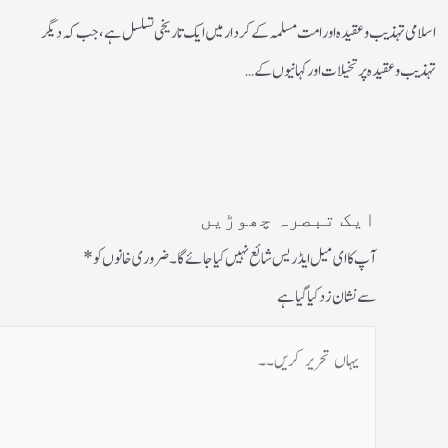
اسلامی تہذیب و عقیدہ اور امت مسلمہ کے کردار میں ایک تاریخی تسلسل ہے، جب کہ دیگر
تہذیب و عقیدہ پر تخیلات اور کہانیوں کے…
ایک تبصرہ چھوڑیں
آپ کا ای میل ایڈریس شائع نہیں کیا جائے گا۔
ضروری خانوں کو
*
سے نشان زد کیا گیا ہے