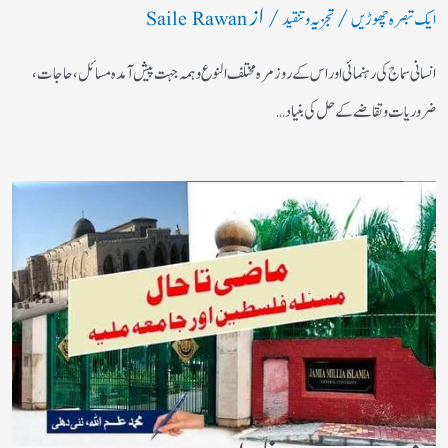
/
/ از
ایک تبصرہ چھوڑیں
تجزیہ و تنقید
Saile Rawan
انسانی سماج کی رہنمائی اور اس کے روز مرہ مختلف النوع وہمہ جہت پیش آمدہ مسائل ، حاجات ،
ضروریات وتقاضے کے حل کی بنیاد…