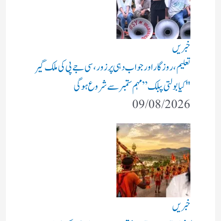
خبریں
تعلیم، روزگار اور جواب دہی پر زور، سی جے پی کی ملک گیر
"کیا بولتی پبلک” مہم ستمبر سے شروع ہوگی
09/08/2026
خبریں