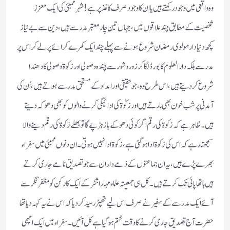
وہ واقعی میں وجود رکھتے ہیں یا ان کا وجود صرف کاغذ پر ہے ! شہر ممبئی کی ایک معزز
شخصیت کے مطابق چند علاقوں میں ، جہاں تین چار معتبر مدرسے ہیں ، دین سے بے نیاز
کچھ دنیا دار مولوی رمضان شروع ہونے سے پہلے چند ایک کمرے کرائے پر لے کر اس پر
مدرسے بلکہ دارالعلوم کا بورڈ لگا کر زور و شور سے چندہ وصولی اور زکوۃ وصولی کا دھندا
شروع کر دیتے ہیں ، اس طرح وہ ، جو حقیقی اور امداد کے مستحق مدرسے ہوتے ہیں ، اُن کی
آمدنی پر شب خون بھی مارتے ہیں اور زکوٰۃ کی ادائیگی کرنے والوں کو بھی دھوکہ دیتے
ہیں ۔ ظاہر ہے کہ زکوۃ کی رقم اگر کوئی دھوکے باز ہڑپے گا تو بھلے زکوۃ کی رقم دینے والا
سمجھتا رہے کہ اس کی زکوۃ ادا ہو گئی ہے ، زکوۃ ادا نہیں ہوتی ۔ ان دنوں ممبئی میں سفراء
بھرے پڑے ہیں ، یہ ان جماعتوں کے ذمے داران سے جو تصدیق نامے جاری کرتے
ہیں ہاتھاپائی تک کرتے ہیں ۔ کل ہی جمعیتہ علماء مہاراشٹر کے ایک کارکن کو مظفر نگر سے
آئے ایک مدرسے کے سفیر نے صرف اس لیے تھپڑ رسید کردیا کہ اس نے یہ کہہ دیا تھا
حضرت آج تصدیق جاری کرنے کا وقت ختم ہو گیا ہے کل آئیں ۔ سفراء میں ایک اچھی