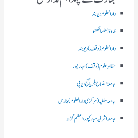
دارالعلوم دیوبند
ندوۃالعلما لکھنو
دارالعلوم (وقف)دیوبند
مظاہرعلوم (وقف)سہارنپور
جامعۃ الفلاح بلریاگنج،یوپی
جامعہ سلفیہ(مرکزی دارالعلوم )بنارس
جامعہ اشرفیہ مبارکپور،اعظم گڑھ