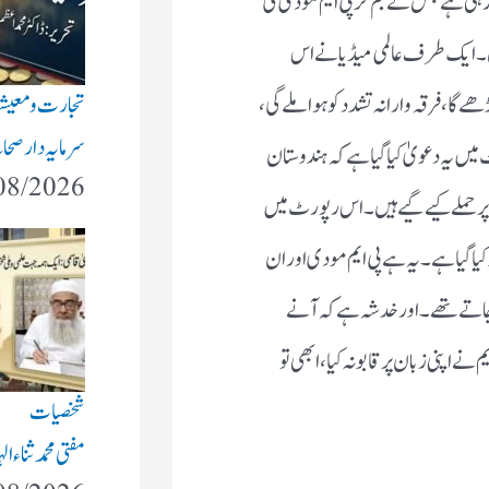
و رہی ہے جس نے جم کر پی ایم مودی کی
 ۔ ایک طرف عالمی میڈیا نے اس
تجارت و معی
 گا ، فرقہ وارانہ تشدد کو ہوا ملے گی ،
سرمایہ دار صحاب
میں یہ دعویٰ کیا گیا ہے کہ ہندوستان
08/2026
 پر حملے کیے گیے ہیں ۔ اس رپورٹ میں
ا گیا ہے ۔ یہ ہے پی ایم مودی اور ان
تے تھے ۔ اور خدشہ ہے کہ آنے
ے اپنی زبان پر قابو نہ کیا ، ابھی تو
شخصیات
مفتی محمد ثناء