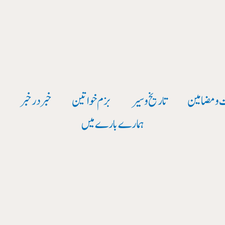
 و مضامین
تاریخ وسیر
بزم خواتین
خبر در خبر
و
ہمارے بارے میں