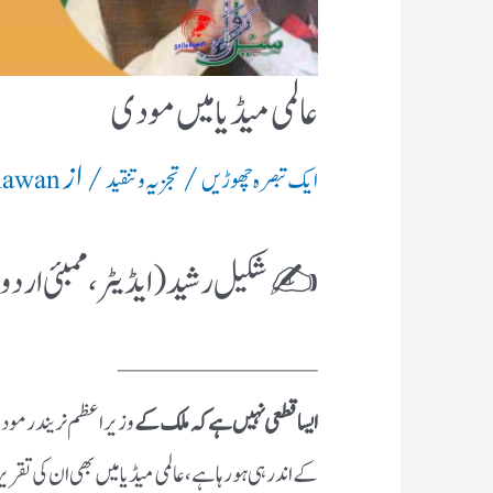
عالمی میڈیا میں مودی
/
/ از
ایک تبصرہ چھوڑیں
تجزیہ و تنقید
Rawan
✍️ شکیل رشید ( ایڈیٹر ، ممبئی اردو ن
______________
ایسا قطعی نہیں ہے کہ ملک کے
وزیراعظم نریندر مودی
کے اندر ہی ہو رہا ہے ، عالمی میڈیا میں بھی ان کی تقری