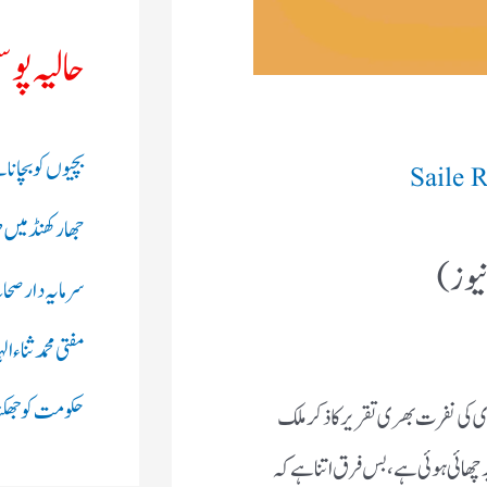
حالیہ پو
بچیوں کو بچانا 
Saile 
جھارکھنڈ میں 
یوز )
سرمایہ دار صحاب
مفتی محمد ثناء
حکومت کو جھکنا 
 کی نفرت بھری تقریر کا ذکر ملک
ر چھائی ہوئی ہے ، بس فرق اتنا ہے کہ