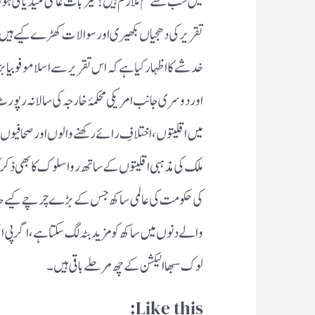
میں سب سے کم ملازم ہیں ! خیر بات عالمی میڈیا کی ہ
تقریر کی دھجیاں بکھیری اور سوالات کھڑے کیے ہیں
خدشے کا اظہار کیا ہے کہ اس تقریر سے اسلامو فوبیا بڑھے
اور دوسری جانب امریکی محکمۂ خارجہ کی سالانہ رپورٹ 
میں اقلیتوں ، اختلافِ رائے رکھنے والوں اور صحافیوں
ملک کی مذہبی اقلیتوں کے ساتھ روا سلوک کا بھی ذکر کی
کی حکومت کی عالمی ساکھ جس کے بڑے چرچے کیے جا
والے دنوں میں ساکھ کو مزید بٹہ لگ سکتا ہے ، اگر پی ایم ن
لوک سبھا الیکشن کے چھ مرحلے باقی ہیں ۔
Like this: