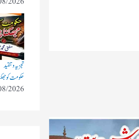
08/2026
تجزیہ و تنقید
حکومت کو جھکنا 
08/2026