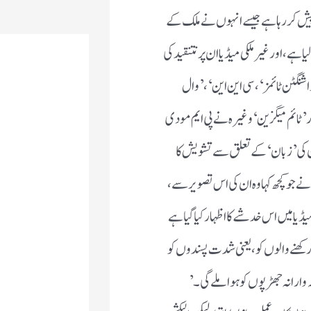
 پیش کر رہا ہے جیسے انہوں نے ملک کے
 ، اور غیر ملکی میڈیا ان پر نتنقید کی
اشنگٹن ٹائمز ‘ ، سی این این ‘، ’ وال
 اور ’ ٹائم میگزین ‘ وغیرہ نے پی ایم مودی
کی ’ زبان ‘ کے تعلق سے تشویش کا
نے جو کچھ کہا وہ ان کی اس تصویر سے ،
 میڈیا میں اس خدشے کا اظہار کیا گیا ہے
کھنے والوں کو ، یعنی شدت پسندوں کو
ہ وارانہ جھڑپوں کو ہوا ملے گی ۔ ’