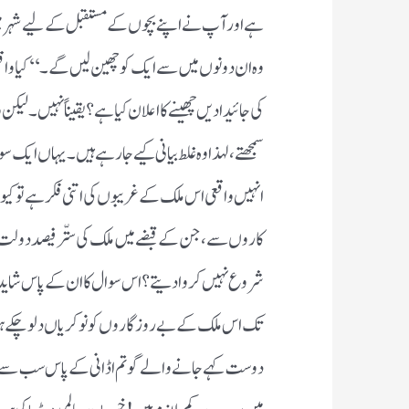
ہے اور آپ نے اپنے بچوں کے مستقبل کے لیے شہر میں
وہ ان دونوں میں سے ایک کو چھین لیں گے ۔‘‘ کیا و
کی جائیدادیں چھینے کا اعلان کیا ہے ؟ یقیناً نہیں ۔ لیکن 
سمجھتے ، لہذا وہ غلط بیانی کیے جا رہے ہیں ۔ یہاں ایک
انہیں واقعی اس ملک کے غریبوں کی اتنی فکر ہے تو کیو
کاروں سے ، جن کے قبضے میں ملک کی ستّر فیصد دولت ہے
شروع نہیں کروا دیتے ؟ اس سوال کا ان کے پاس شاید ک
تک اس ملک کے بے روزگاروں کو نوکریاں دلو چکے 
دوست کہے جانے والے گوتم اڈانی کے پاس سب سے زی