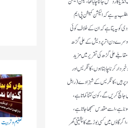
یا کا ردعمل جاننا چاہا تھا ، لیکن الیکشن
طلب یہ ہے کہ الیکشن کمیشن پی ایم
ودی کو یہ پتا ہے کہ ان کے خلاف کوئی
نے دوسرے دن اترپردیش کے علی گڑھ
مقابلے علی گڑھ کی تقریر میں مزید
خبردار کرنا چاہتا ہوں ، کانگریس اور
اد پر ہیں ، کانگریس کے شہزادے ( راہل
 جانچ کریں گے ، کون کتنا کماتا ہے ،
ونا ہے ، اسے مقدس سمجھا جاتا ہے ،
تعلیم و تربیت
ر گاؤں میں کسی بوڑھے کا پشتینی گھر