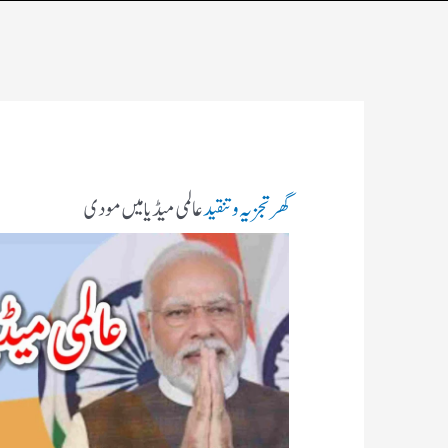
گھر
تجزیہ و تنقید
عالمی میڈیا میں مودی