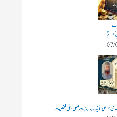
شت
ۂ کرامؓ
07/
 الہدیٰ قاسمی: ایک ہمہ جہت علمی و ملی شخصیت