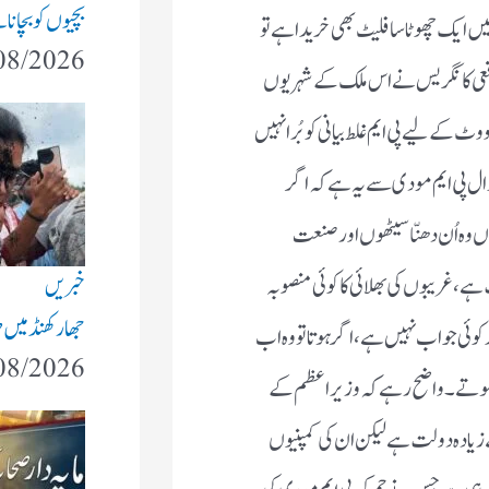
بچیوں کو بچانا 
 ایک چھوٹا سا فلیٹ بھی خریدا ہے تو
08/2026
اقعی کانگریس نے اس ملک کے شہریوں
ووٹ کے لیے پی ایم غلط بیانی کو بُرا نہیں
 سوال پی ایم مودی سے یہ ہے کہ اگر
ں وہ اُن دھنّا سیٹھوں اور صنعت
خبریں
 ، غریبوں کی بھلائی کا کوئی منصوبہ
جھارکھنڈ میں 
وئی جواب نہیں ہے ، اگر ہوتا تو وہ اب
08/2026
ہوتے ۔ واضح رہے کہ وزیراعظم کے
ادہ دولت ہے لیکن ان کی کمپنیوں