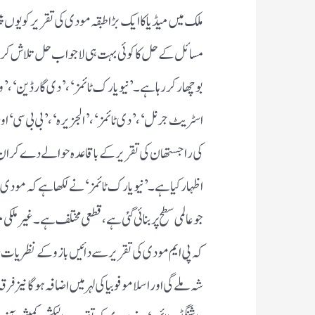
ملک میں میڈیا کا ایک بڑا طبقہ مودی کی تقریر کو یوں
مسائل کے حل کا کوئی بہت ہی لا جواب حل تلاش کر لیا ہے
بوچھار کر رہا ہے ۔ ’ نیویارک ٹائمز ‘ ، ’ دی گارڈین ‘ ،’ و
اسٹریٹ جرنل ‘ ، ’ دی ٹائمز ‘ ، ’ الجزیرہ ‘ ، ’ بی بی سی ‘
کی راجستھان کی تقریر کے باقاعدہ حوالے دے کر ان 
اظہار کیا ہے ۔ ’ نیویارک ٹائمز ‘ نے لکھا ہے کہ مودی 
جو عالمی سطح پر بنائی گئی ہے ، قطعی مختلف ہے ۔ غیر ملکی
کہ پی ایم مودی کی تقریر سے دائیں بازو کے نظریات ر
شہ ملے گی اور اسلاموفوبیا کی لہر میں اضافہ ہوگا نیز فرق