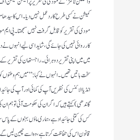
واشنگٹن ٹائمز ‘ نے مودی کی تقریر پر الیکشن کمیشن آف انڈ
کمیشن نے کسی طرح کا ردعمل نہیں دیا ۔ اس کا سیدھا م
مودی کی تقریر کو قابلِ گرفت نہیں سمجھتا ۔ پی ایم م
کارروائی نہیں کی جائے گی ، شاید اسی لیے انہوں 
میں میں اپنی تقریر دوہرائی ۔ راجستھان کی تقریر کے 
سخت باتیں تھیں ۔ انہوں نے کہا : ’’ مَیں ہم وطنوں کو 
انڈیا الائنس کی نظریں آپ کی کمائی اور آپ کی جائید
گاندھی ) کہتے ہیں کہ اگر ان کی حکومت آئی تو ہم ان کی
کس کی کتنی جائیداد ہے ، ہماری ماؤں بہنوں کے پاس س
قانون اس کی حفاظت کرتا ہے ، وہ اسے چھین لیں گے ، اگ