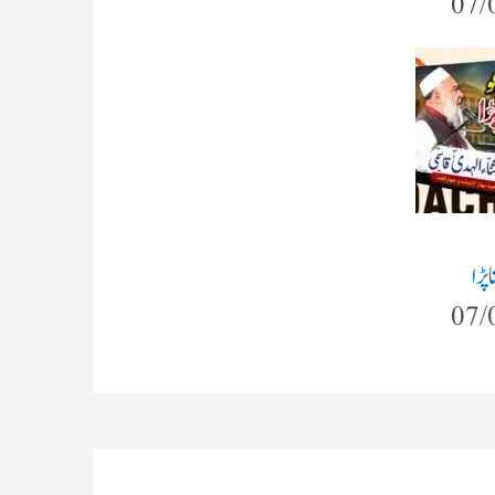
07/
پڑا
07/