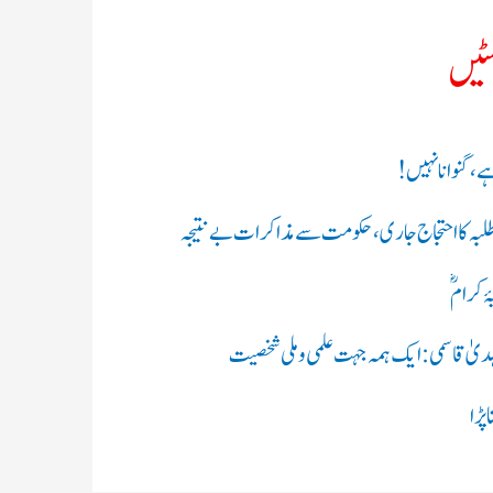
سٹیں
ہے، گنوانا نہیں!
طلبہ کا احتجاج جاری، حکومت سے مذاکرات بے نتیجہ
ۂ کرامؓ
 الہدیٰ قاسمی: ایک ہمہ جہت علمی و ملی شخصیت
پڑا