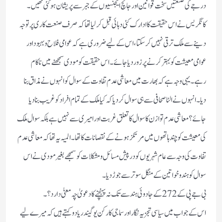
درجے کی صنعتیں سخت قوانین اور جانچ ایجنسیوں کے جبر سے پریشان ہوگئی تھیں۔
کانگریس نے اس حقیقت کا ادارک کئی دہائی قبل کرلیا تھا کہ صرف صنعت کاری پر توجہ
دینے سے ملک ترقی نہیں کر سکتا، اس کے لیے ضروری ہے کہ عوامی فلاح و بہبود اور
عوامی معیشت کو بہتر کرنے پر زور دیا جائے۔ اس حقیقت کو مودی سمجھنے میں ناکام
رہے۔ یہی وجہ ہے کہ بھارت میں معاشی عدم تفاوت کے سوال کو انہوں نے مذاق بنا
دیا۔انہوں نے الٹا صحافی سے ہی سوال کر دیا کہ کیا ملک کے تمام افراد کو غریب بنا دیا
جائے؟ معاشی عدم توازن کا سوال کا تعلق غربت اور امیری سے نہیں ہے بلکہ سوال ملک
کی معیشت کو چند ہاتھوں میں مرتکز ہونے کے نقصانات کا تھا۔ المیہ یہ تھا کہ معاشی عدم
تفاوت کی وجہ سے عام شہریوں کو درپیش مسائل و مشکلات کو سمجھے بغیر مودی نے اس
سوال کو ہندو خواتین کے منگل سوتر سے جوڑ دیا۔
بی جے پی کے 272 کے جادوئی ہندسے تک نہ پہنچنے کا دعویٰ چہ معنیٰ دارد؟۔
اس کے جواب میں سیاسی تجزیہ نگار اور سماجی کارکن یوگیندر یادو کہتے ہیں کہ میرے لیے