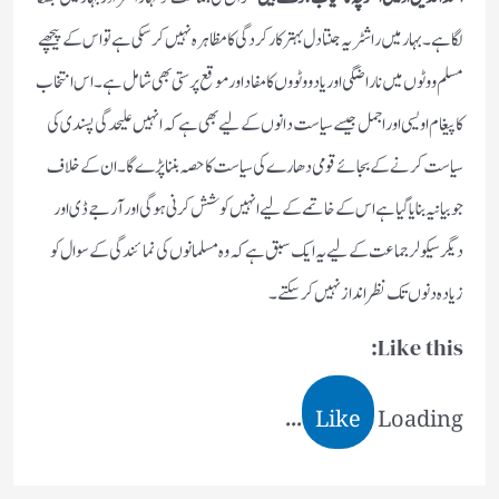
لگا ہے۔ بہار میں راشٹریہ جنتا دل بہتر کارکردگی کا مظاہرہ نہیں کر سکی ہے تو اس کے پیچھے
مسلم ووٹوں میں ناراضگی اور یادو وٹووں کا مفاد اور موقع پرستی بھی شامل ہے۔اس انتخاب
کا پیغام اویسی اور اجمل جیسے سیاست دانوں کے لیے بھی ہے کہ انہیں علیحدگی پسندی کی
سیاست کرنے کے بجائے قومی دھارے کی سیاست کا حصہ بننا پڑے گا ۔ ان کے خلاف
جو بیانیہ بنایا گیا ہے اس کے خاتمے کے لیے انہیں کوشش کرنی ہو گی اور آر جے ڈی اور
دیگر سیکولر جماعت کے لیے یہ ایک سبق ہے کہ وہ مسلمانوں کی نمائندگی کے سوال کو
زیادہ دنوں تک نظر انداز نہیں کر سکتے۔
Like this:
Like
Loading...