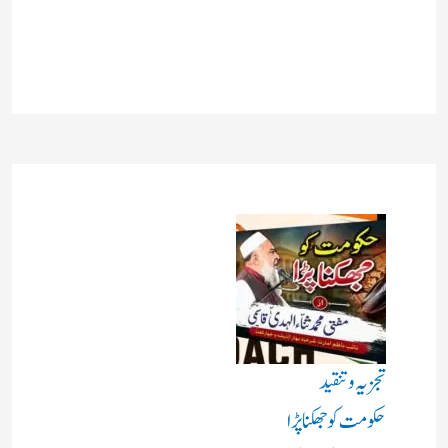
تجزیہ و تنقید
حکومت کو جھکنا پڑا