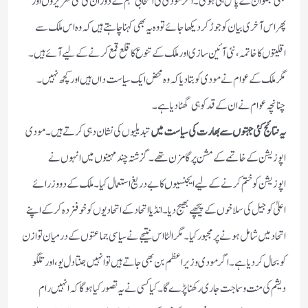
بھی بھگوان کے پاس ہی ہوگی۔ اگر مودی کی انتخابی مہم کے دوران کی گئی تقریروں اور
پھر اس آخری بیان کو جوڑ کر دیکھا جائے تو وہ یہ بھی کہنا چاہتے ہیں کہ وہ اس ملک سے
اقلیتوں کا خاتمہ، نئی آئین سازی اور ملک کے تنوع کا قلع قمع کرنے کے لیے آئے ہیں۔
مگر ملک کے عوام نے مودی کو بتا دیا کہ وہ محض ایک سیاست داں ہیں اور کچھ نہیں۔
چنانچہ عوام نے ان کے قد کو ہی گھٹا دیا ہے۔
یہ نتائج کئی جہتوں سے بھارت کی سیاست میں
تبدیلیوں کی نشان دہی کرتے ہیں۔ مودی
اپوزیشن کے خاتمے کے مشن پر گامزن تھے۔ گزشتہ چند مہینوں میں انہوں نے
اپوزیشن کو ختم کرنے کے لیے ایجنسیوں کا بے دریغ استعمال کیا۔ملک کے دو وزرائے
اعلیٰ کو جیل کی سلاخوں کے پیچھے بھیج دیا۔انڈیا اتحاد کے اتحادیوں کو خوفزدہ کرکے اپنے
اتحاد میں شامل ہونے پر مجبور کیا ۔مگر الٹا اس نتیجے نے سیاسی جماعتوں کے درمیان تواز ن
کو بحال کردیا ہے۔اگر مودی وزیر اعظم بن بھی جاتے ہیں تو انہیں جنتا دل یو، اور تلگو
دیشم کی منت وسماجت جاری رکھنا پڑے گا۔ کیا کسی نے یہ تصور کیا ہوگا کہ انہیں رام