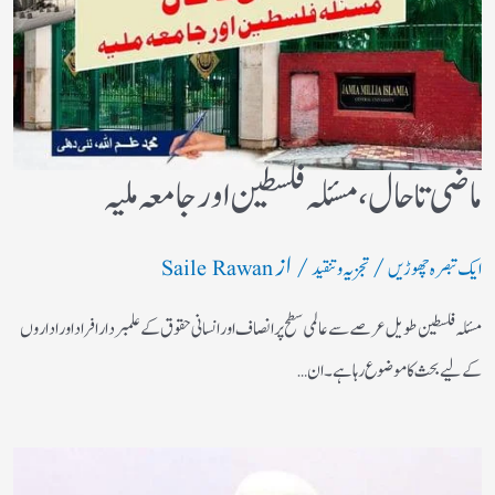
ماضی تا حال، مسئلہ فلسطین اور جامعہ ملیہ
/
/ از
ایک تبصرہ چھوڑیں
تجزیہ و تنقید
Saile Rawan
مسئلہ فلسطین طویل عرصے سے عالمی سطح پر انصاف اور انسانی حقوق کے علمبردار افراد اور اداروں
کے لیے بحث کا موضوع رہا ہے۔ ان…