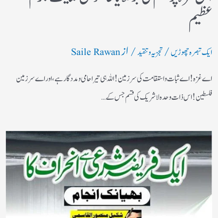
عظیم
/
/ از
ایک تبصرہ چھوڑیں
تجزیہ و تنقید
Saile Rawan
اے غزہ! اے ثبات واستقامت کی سرزمین! اللہ ہی تیرا حامی ومددگار ہے، اور اے سرزمین
فلسطین! اس ذات وحدہ لاشریک کی قسم جس کے…