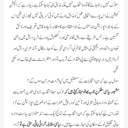
سلوک نہیں برتا جائے گا تو وہ انتخاب نہیں بلکہ مذاق ہی کہا جاسکتا ہے۔ یاد رہے کہ الیکشن
کمیشن نے اس پور ے انتخابی عمل کو مذاق بنانے میں کوئی کسر باقی نہیں چھوڑی تھی اس
کے باوجود اپوزیشن جماعتوں نے جو استقامت کا مظاہرہ کیا وہ قابل تعریف اور لائق
تحسین ہے۔ جس طریقے سے راہل گاندھی اور اکھلیش یادو نے اتر پردیش میں باہمی
تعاون، اتحاد اور یکجہتی کی مثال قائم کی اگر اسی تجربے کو بہار، بنگال، آندھرا پردیش اور
آسام میں دہرایا جاتا تو بی جے پی اقتدار کے قریب تو دور منظر نامے سے ہی غائب ہوسکتی
تھی
سوال یہ ہے کہ ان انتخابات کے مستقبل میں کیا اثرات مرتب ہوں گے؟
مشہور سیاسی مفکر پرتاب بھانو مہتا کہتے ہیں کہ
لوک سبھا انتخاب جزوی طور پر جمہوریت
کے تحفظ، ادارہ جاتی تنزلی اور آئین کو درپیش خطرات کے موضوع پر اپوزیشن نے لڑا
تھا۔ اس لیے کہا جا سکتا ہے کہ ان انتخاب کے نتائج ایک سے زائد متوازن سیاست ادارہ
جاتی تخلیق نو کے امکان کی اجازت دیتے ہیں۔
سیاسی مقابلہ آرائی باقی رہتی ہے تو
آزاد