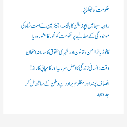
حکومت کو جھکنا پڑا
راجیہ سبھا میں اپوزیشن کا ہنگامہ، چیئرمین نے امت شاہ کی
موجودگی کے مطالبے پر حکومت کو غور کا مشورہ دیا
کانوڑ یاترا امن،قانون اور شہری حقوق کا سالانہ امتحان
وقت: انسانی زندگی کا اصل سرمایہ اور کامیابی کا راز !
انصاف پسند اور مظلوم برادرانِ وطن کے ساتھ مل کر
جدوجہد