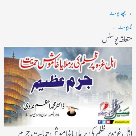
→
پچھلا پوسٹ
اگلا پوسٹ
←
متعلقہ پوسٹس
اہل غزہ پر ظلم کی برملا یا خاموش حمایت جرم