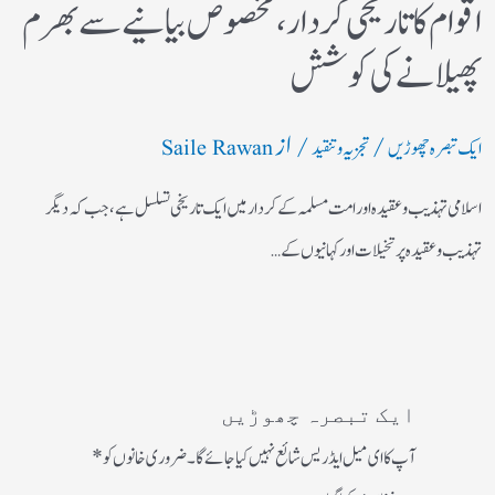
اقوام کا تاریخی کردار،مخصوص بیانیے سے بھرم
پھیلانے کی کوشش
/
/ از
ایک تبصرہ چھوڑیں
تجزیہ و تنقید
Saile Rawan
اسلامی تہذیب و عقیدہ اور امت مسلمہ کے کردار میں ایک تاریخی تسلسل ہے، جب کہ دیگر
تہذیب و عقیدہ پر تخیلات اور کہانیوں کے…
ایک تبصرہ چھوڑیں
آپ کا ای میل ایڈریس شائع نہیں کیا جائے گا۔
ضروری خانوں کو
*