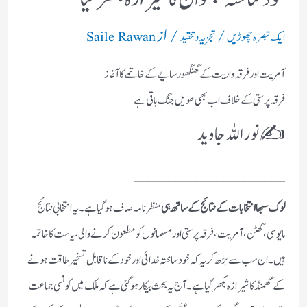
/
/ از
ایک تبصرہ چھوڑیں
تجزیہ و تنقید
Saile Rawan
آمریت اور فرقہ واریت کےگھنگھور سایےکے خاتمے کا آغاز
فرقہ پرستی کے خلاف اب بھی طویل جنگ باقی ہے
✍️ نور اللہ جاوید
______________________
لوک سبھا انتخابات کے نتائج کے ساتھ ہی
منظر نامہ صاف ہوگیا ہے۔ یہ انتخابی نتائج
مایوسی، گھٹن، آمریت، فرقہ پرستی اور مسلمانوں کو مطعون کرنے والی سیاست کا خاتمہ
ہیں۔ ان سب سے بڑھ کر یہ کہ خود ساختہ خدائی اور خود کے ناقابل تسخیر طاقت ہونے
کے گھمنڈ کا شیرازہ بکھر گیا ہے۔ آج یہ بحث بیکار ہوگئی ہے کہ ملک میں کونسی جماعت