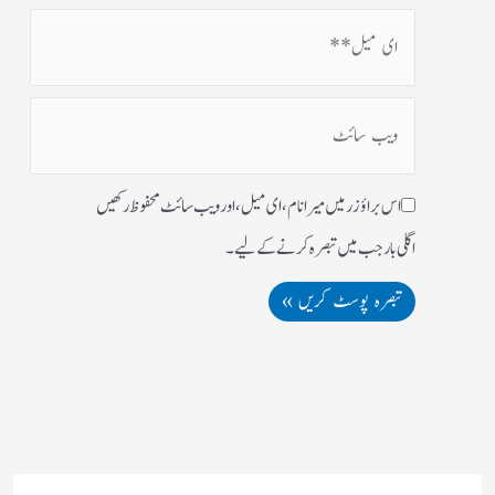
اس براؤزر میں میرا نام، ای میل، اور ویب سائٹ محفوظ رکھیں
اگلی بار جب میں تبصرہ کرنے کےلیے۔