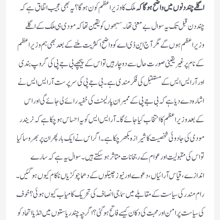
اگلے چند دنوں میں واضح ہوگا کہ
ملک کا وزیر اعظم کون ہوگا؟ یہ بھی عجیب اتفاق ہے کہ
چند دن قبل تک یہ سوال بے معنی تھا۔ سبھوں کو یقین تھا کہ مودی ہی ملک کے اگلے
وزیر اعظم ہوں گے مگر آج این ڈی اے کو واضح اکثریت ملنے کے بعد بھی ہم وزیر اعظم
کے نام پر غیر یقینی صورت حال سے دو چار ہیں تو اس کے پیچھے بی جے پی کی گروپ بندی
اور آر ایس ایس کے مستقبل کی فکر مندی ہے۔ بی جے پی کی سرپرست آر ایس ایس نے
اشارہ دے دیا ہے کہ بی جے پی کے ممبران پارلیمنٹ کی خفیہ رائے لی جائے گی اور اس
کے بعد وزیر اعظم کا انتخاب کیا جائے گا۔ آر ایس ایس کو یہ احساس ہو چکا ہے کہ نریندر
مودی کی جادوئی شخصیت کا شیرازہ بکھر چکا ہے۔ اگر اس نے ایک بار پھر ان پر بھروسا کیا
تو اس کی مقبولیت اور عوام کے رجحانات متاثر ہو سکتے ہیں۔ سوال یہ ہے کہ سارے
اندازے، قیاس آرائیاں، دعوے اور نیوز چینلوں کے دھما چوکڑیاں ناکام کیوں ہو گئیں۔
رام مندر کی سیاست کے مقابلے میں سماجی انصاف کی تحریک کامیاب کیوں ہوئی؟ خوف
کی سیاست پر امن اور محبت کی دکان کیسے فاتح ہوگئی؟ اگرچہ چند ریاستوں میں انڈیا اتحاد کو