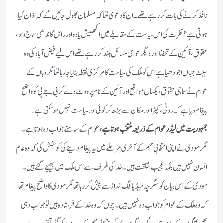
نافذ کرنے کی بات کر رہے تھے۔ ان کا دعویٰ تھا کہ مسلمان بھول جائیں گے کہ اذان کیا
ہوتی ہے؟ نفرت کی اس سیاست کے مقابلے میں اکھلیش یادو اور راہل گاندھی سماج واد،
حقوق، آئین کے تحفظ اور دیگر عوامی مسائل بلند کر رہے تھے اس لیے فیض آباد کی وہ
سیٹ جہاں اجودھیا ہے اس کو ملک کی سیاست کا مرکزی نقطہ بنایا جا رہا تھا مگر وہاں کے
عوام نے سماجی حقوق، یکساں مواقع اور آئین کے نام پر ووٹ دے کر بی جے پی کو واضح
پیغام دیا ہے کہ روٹی، کپڑا اور مکان سے بڑھ کر کوئی اور سیاست نہیں ہوسکتی ہے۔
جمہوریت میں لیڈر عوام کے ذریعہ منتخب ہوتا ہے،
عوام کے سامنے جواب دہ ہوتا ہے۔
مگر مودی نے اپنی انتخابی مہم کے آخری مرحلے میں یہ پیغام دینے کی کوشش کی کہ وہ عام
انسان نہیں ہیں بلکہ عجیب الخلقت ہیں۔ خدا کی طرف سے اس ملک میں بھیجے گئے ہیں ۔
مودی کے اس بیان کو سگرچہ میڈیا الگ انداز سے پیش کر رہا تھا مگر مودی کا واضح پیغام تھا
کہ وہ ملک کے عوام کو جواب دہ نہیں ہیں۔ چوں کہ وہ خدا کے فرستادہ ہیں تو جواب دہی