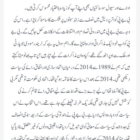
ادارے اور سیول سوسائٹیاں بھی اپنے آپ کو زیادہ با اختیار محسوس کرتی ہیں۔
بی جے پی کو اتر پردیش میں نصف سے زائد سیٹوں پر شکست کا سامنا کرنا پڑا ہے۔ اس کی
وجہ سے بی جے پی میں اندرونی تصادم اور اختلافات کے امکانات کھل جائیں گے۔ بی جے
پی کو اب خود ایک مذاکراتی ادارہ بننا پڑے گا۔ اہم سوال یہ ہے کہ نریندر مودی جو پارٹی
اور ملک سے اوپر اٹھ گئے تھے، کیا وہ ان مذاکرات کے لیے تیار ہیں؟ پرتاب بھانو مہتا کہتے
ہیں کہ ہم نے 1989 سے 2014 کے درمیان اتحاد سازی اور اتفاق رائے کی سیاست
دیکھی تھی۔2014 کے بعد اس سیاست کا خاتمہ ہوگیا تھا۔ اتحادی حکومت تو تھی مگر بی
جے پی کا تسلط تھا اس لیے بڑے بڑے اقدامات کے لیے اتفاق رائے قائم کرنے کی
کوشش نہیں کی جا رہی تھی بلکہ یک طرفہ فیصلے کیے جا رہے تھے۔ اس انتخاب نے اس
سیاست کو دوبارہ واپس لا دیا ہے۔ بی جے پی نے ہندتو کی سیاست کے ذریعہ سماجی انصاف
کی جدوجہد کی سیاست کے معانی کو ہی تبدیل کر دیا تھا، اقلیتی ووٹوں کو غیر متعلق بنادیا گیا
تھا۔چنانچہ 2014 کے بعد او بی سی اور دلتوں کی فلاح و بہود کا ایجنڈا غائب ہو گیا تھا۔ ان