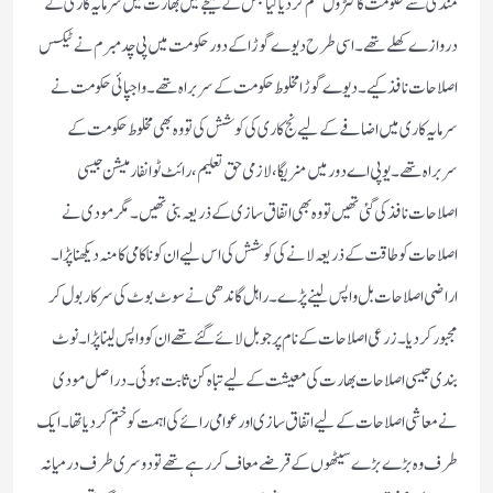
منڈی سے حکومت کا کنٹرول ختم کر دیا گیا جس کے نتیجے میں بھارت میں سرمایہ کاری کے
دروازے کھلےتھے۔ اسی طرح دیوے گوڑا کے دور حکومت میں پی چدمبرم نے ٹیکس
اصلاحات نافذ کیے۔ دیوے گوڑا مخلوط حکومت کے سربراہ تھے۔ واجپائی حکومت نے
سرمایہ کاری میں اضافے کے لیے نج کاری کی کوشش کی تو وہ بھی مخلوط حکومت کے
سربراہ تھے۔ یو پی اے دور میں منریگا، لازمی حق تعلیم، رائٹ ٹو انفارمیشن جیسی
اصلاحات نافذ کی گئی تھیں تو وہ بھی اتفاق سازی کے ذریعہ بنی تھیں۔ مگر مودی نے
اصلاحات کو طاقت کے ذریعہ لانے کی کوشش کی اس لیے ان کو ناکامی کا منہ دیکھنا پڑا۔
اراضی اصلاحات بل واپس لینے پڑے۔ راہل گاندھی نے سوٹ بوٹ کی سرکار بول کر
مجبور کر دیا۔ زرعی اصلاحات کے نام پر جو بل لائے گئے تھے ان کو واپس لینا پڑا۔ نوٹ
بندی جیسی اصلاحات بھارت کی معیشت کے لیے تباہ کن ثابت ہوئی۔ دراصل مودی
نے معاشی اصلاحات کے لیے اتفاق سازی اور عوامی رائے کی اہمت کو ختم کر دیا تھا۔ ایک
طرف وہ بڑے بڑے سیٹھوں کے قرضے معاف کر رہے تھے تو دوسری طرف درمیانہ