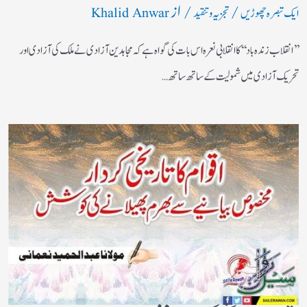
/
/ از
ایک تبصرہ چھوڑیں
تجزیہ و تنقید
Khalid Anwar
’’انقلاب زندہ باد‘‘کا انقلابی نعرہ اس بات کی گواہ ہے کہ مجاہدین آزادی نے ملک کی آزادی اور
تحریک آزادی میں شمولیت کے ساتھ ساتھ…