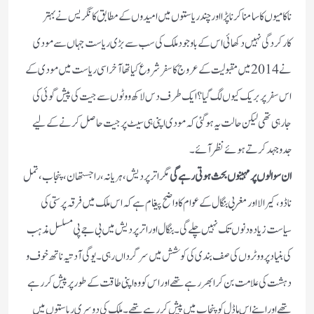
ناکامیوں کا سامنا کرنا پڑا اور چند ریاستوں میں امیدوں کے مطابق کانگریس نے بہتر
کارکردگی نہیں دکھائی اس کے باوجود ملک کی سب سے بڑی ریاست جہاں سے مودی
نے 2014 میں مقبولیت کے عروج کا سفر شروع کیا تھا آخر اسی ریاست میں مودی کے
اس سفر پر بریک کیوں لگ گیا؟ ایک طرف دس لاکھ ووٹوں سے جیت کی پیش گوئی کی
جارہی تھی لیکن حالت یہ ہو گئی کہ مودی اپنی ہی سیٹ پر جیت حاصل کرنے کے لیے
جدو جہد کرتے ہوئے نظر آئے۔
ان سوالوں پر مہینوں بحث ہوتی رہے گی
مگر اترپردیش، ہریانہ، راجستھان، پنجاب، تمل
ناڈو، کیرالا اور مغربی بنگال کے عوام کا واضح پیغام ہے کہ اس ملک میں فرقہ پرستی کی
سیاست زیادہ دنوں تک نہیں چلے گی۔ بنگال اور اتر پردیش میں بی جے پی مسلسل مذہب
کی بنیاد پر ووٹروں کی صف بندی کی کوشش میں سرگرداں رہی۔ یوگی آدتیہ ناتھ خوف و
دہشت کی علامت بن کر ابھر رہے تھے اور اس کو وہ اپنی طاقت کے طور پر پیش کررہے
تھے اور اپنے اس ماڈل کو پنجاب میں پیش کر رہے تھے۔ ملک کی دوسری ریاستوں میں