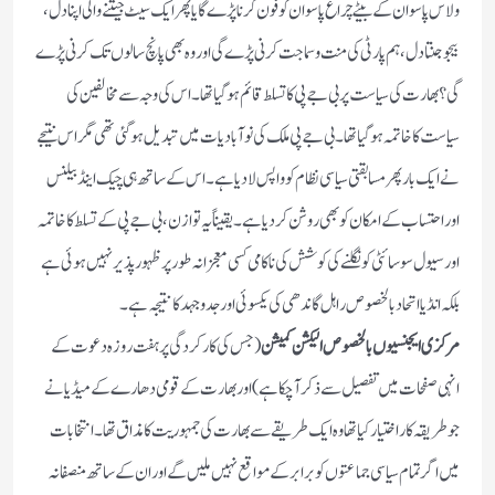
ولاس پاسوان کے بیٹے چراغ پاسوان کو فون کرنا پڑے گا یا پھر ایک سیٹ جیتنے والی اپنا دل،
بیجو جنتا دل، ہم پارٹی کی منت وسماجت کرنی پڑے گی اور وہ بھی پانچ سالوں تک کرنی پڑے
گی؟ بھارت کی سیاست پر بی جے پی کا تسلط قائم ہو گیا تھا۔اس کی وجہ سے مخالفین کی
سیاست کا خاتمہ ہوگیا تھا۔بی جے پی ملک کی نوآبادیات میں تبدیل ہوگئی تھی مگر اس نتیجے
نے ایک بار پھر مسابقتی سیاسی نظام کو واپس لا دیا ہے۔ اس کے ساتھ ہی چیک اینڈ بیلنس
اور احتساب کے امکان کو بھی روشن کر دیا ہے۔ یقیناً یہ توازن، بی جے پی کے تسلط کا خاتمہ
اور سیول سوسائٹی کو نگلنے کی کوشش کی ناکامی کسی معجزانہ طور پر ظہور پذیر نہیں ہوئی ہے
بلکہ انڈیا اتحاد بالخصوص راہل گاندھی کی یکسوئی اور جدوجہد کا نتیجہ ہے ۔
مرکزی ایجنسیوں بالخصوص الیکشن کمیشن
(جس کی کارکردگی پر ہفت روزہ دعوت کے
انہی صفحات میں تفصیل سے ذکر آچکا ہے) اور بھارت کے قومی دھارے کے میڈیا نے
جو طریقہ کار اختیار کیا تھا وہ ایک طریقے سے بھارت کی جمہوریت کا مذاق تھا۔ انتخابات
میں اگر تمام سیاسی جماعتوں کو برابر کے مواقع نہیں ملیں گے اور ان کے ساتھ منصفانہ