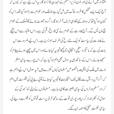
اقتدار میں آئے گی اور کون وزیر اعظم کے عہدہ پر فائز ہوگا۔ یہ اس لیے ہے کہ کیوں کہ
آج ایک ایسے شخص کا غرور خاک میں مل گیا ہے جو ملک اور عوام سے بڑا ہوگیا تھا۔ اس کو
گمان ہوگیا تھا کہ وہ جو کہے گا وہی حرف آخر ہوگا۔ اگر وہ جھوٹ بولے گا تو ملک کے عوام
سچ مان لیں گے۔ آج بھارت کے عوام نے نئی تاریخ رقم کی ہے۔ اس اعتبار سے اس نتیجے
نے بھارت کی سیاست کو ایک نئے رخ کی طرف موڑ دیا ہے ۔اس لیے ضرورت اس
بات کی ہے کہ مائیکرو سطح پر انتخابی نتائج کا تجزیہ کیا جائے اور اس میں چھپے ہوئے پیغام کو
سمجھا جائے۔ اس کے ساتھ ہی یہ سوال بھی اہم ہوگیا ہے کہ اس پورے سیاسی منظر
نامے میں ملک کی اقلیت بالخصوص مسلمان کہاں کھڑے ہیں؟ یہ سوال اس لیے اہم ہے
کہ اگر اترپردیش سے بنگال تک انتخابات کا تجزیہ کیا جائے تو بی جے پی کی شکست میں اہم
کردار مسلم ووٹروں کی سیاسی بصیرت کا ہی رہا ہے۔ مسلمانوں نے اپنی نمائندگی کے
سوال کو نظر انداز کردیا اور پوری قوت کے ساتھ فرقہ پرست قوتوں کو شکست دینے کی
سیاسی حکمت عملی کا حصہ بن گئے۔