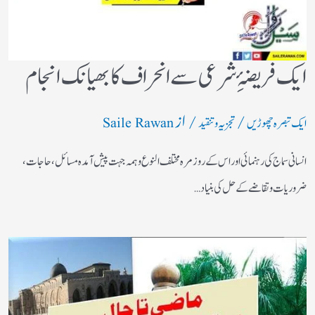
ایک فریضۂِ شرعی سے انحراف کا بھیانک انجام
/
/ از
ایک تبصرہ چھوڑیں
تجزیہ و تنقید
Saile Rawan
انسانی سماج کی رہنمائی اور اس کے روز مرہ مختلف النوع وہمہ جہت پیش آمدہ مسائل ، حاجات ،
ضروریات وتقاضے کے حل کی بنیاد…