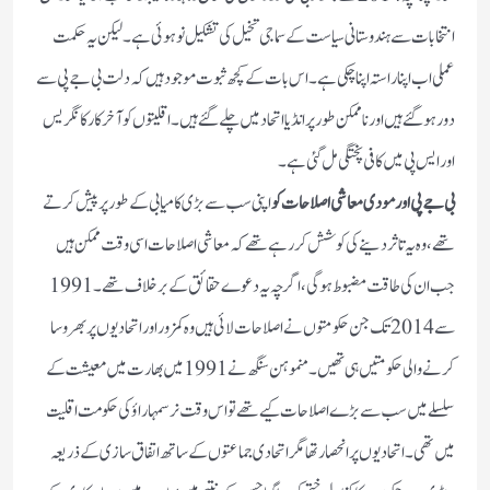
انتخابات سے ہندوستانی سیاست کے سماجی تخیل کی تشکیل نو ہوئی ہے۔ لیکن یہ حکمت
عملی اب اپنا راستہ اپنا چکی ہے۔ اس بات کے کچھ ثبوت موجود ہیں کہ دلت بی جے پی سے
دور ہو گئے ہیں اور ناممکن طور پر انڈیا اتحاد میں چلے گئے ہیں۔ اقلیتوں کو آخر کار کانگریس
اور ایس پی میں کافی پختگی مل گئی ہے۔
بی جے پی اور مودی معاشی اصلاحات کو
اپنی سب سے بڑی کامیابی کے طور پر پیش کرتے
تھے، وہ یہ تاثر دینے کی کوشش کر رہے تھے کہ معاشی اصلاحات اسی وقت ممکن ہیں
جب ان کی طاقت مضبوط ہوگی، اگرچہ یہ دعوے حقائق کے برخلاف تھے۔1991
سے 2014 تک جن حکومتوں نے اصلاحات لائی ہیں وہ کمزور اور اتحادیوں پر بھروسا
کرنے والی حکومتیں ہی تھیں۔ منموہن سنگھ نے 1991 میں بھارت میں معیشت کے
سلسلے میں سب سے بڑے اصلاحات کیے تھے تو اس وقت نرسمہا راؤ کی حکومت اقلیت
میں تھی۔اتحادیوں پر انحصار تھا مگر اتحادی جماعتوں کے ساتھ اتفاق سازی کے ذریعہ