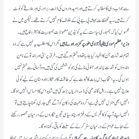
سے جواب دہی کا مطالبہ کرتے ہیں اور امیدواروں کی ذات، برادری اور علاقے کو نوٹ
کرتے ہیں۔ یہ تحفظات ہمیشہ بی جے پی کے خلاف کام نہیں کرتے تھے۔ لیکن میں نے
محسوس کیا کہ جمہوری سیاست کے یہ کوٹیڈین معمولات جمہوریت کا بہتر دفاع ہیں۔
وزیر اعظم مودی یقیناً جزوی طور پر کمزور ہوئے ہیں
مگر اس کا مطلب یہ نہیں ہے کہ وہ
تمام خدشات جن کا اظہار کیا جا رہا تھا وہ ختم ہوگئے ہیں۔ فرقہ پرستی اور ہندتو کے نام پر
ہندوؤں کو شدت پسند اور جنونی بنانے کی جو کوششیں کی گئی ہیں وہ آسانی سے ختم نہیں
ہوں گی۔ یہ انتخاب اس بات کا ثبوت ہے کہ طاقت کا ارتکاز ہندوستان کے لیے کوئی
علاج نہیں ہے۔ راہل گاندھی کی ذمہ داریاں بڑھ گئی ہیں شاید اس کا احساس انہیں ہوگا۔
انہیں ابھی منزل نہیں ملی ہے اگر وہ محبت کی دکان کو آگے بھی جاری رکھنا چاہتے ہیں تو
انہیں اپنے آپ کو کانگریس کے دفتر اور چند سیاسی تجزیہ نگاروں کے درمیان محصور رکھنے
کے بجائے عوام کے درمیان سفر کرنے کے سلسلے کو باقی رکھنا ہوگا۔
اسدالدین اویسی اگرچہ کامیاب ہوگئے ہیں
مگر ان کی جماعت کو مہاراشٹر اور بہار میں جھٹکا