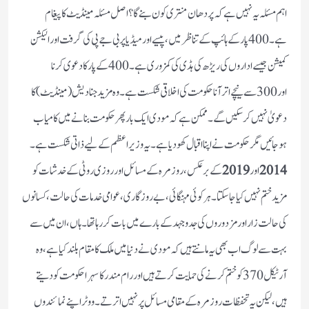
اہم مسئلہ یہ نہیں ہے کہ پردھان منتری کون بنے گا؟ اصل مسئلہ مینڈیٹ کا پیغام
ہے۔ 400 پار کے ہائپ کے تناظر میں، پیسے اور میڈیا پر بی جے پی کی گرفت اور الیکشن
کمیشن جیسے اداروں کی ریڑھ کی ہڈی کی کمزوری ہے۔ 400 کے پار کا دعوی کرنا
اور 300 سے نیچے اتر آنا حکومت کی اخلاقی شکست ہے۔ وہ مزید جنا دیش (مینڈیٹ) کا
دعویٰ نہیں کر سکیں گے۔ ممکن ہے کہ مودی ایک بار پھر حکومت بنانے میں کامیاب
ہوجائیں مگر حکومت نے اپنا اقبال کھو دیا ہے۔ یہ وزیر اعظم کے لیے ذاتی شکست ہے۔
2014
اور
2019
کے برعکس، روزمرہ کے مسائل اور روزی روٹی کے خدشات کو
مزید ختم نہیں کیا جا سکتا۔ ہر کوئی مہنگائی، بے روزگاری، عوامی خدمات کی حالت، کسانوں
کی حالت زار اور مزدوروں کی جدوجہد کے بارے میں بات کر رہا تھا۔ ہاں، ان میں سے
بہت سے لوگ اب بھی یہ مانتے ہیں کہ مودی نے دنیا میں ملک کا مقام بلند کیا ہے، وہ
آرٹیکل 370 کو ختم کرنے کی حمایت کرتے ہیں اور رام مندر کا سہرا حکومت کو دیتے
ہیں، لیکن یہ تحفظات روزمرہ کے مقامی مسائل پر نہیں اترتے۔ ووٹر اپنے نمائندوں